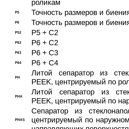
роликам
Точность размеров и биения
P5
Точность размеров и биения
P6
P5 + C2
P52
P6 + C2
P62
P6 + C3
P63
P6 + C4
P64
Литой сепаратор из стек
PH
PEEK, центрируемый по ро
Литой сепаратор из стек
PHA
PEEK, центрируемый по на
Сепаратор из стеклонапо
центрируемый по наружном
PHAS
направляющих поверхностя