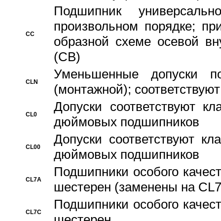
Подшипник универсальн
произвольном порядке; пр
CC
образной схеме осевой вн
(CB)
Уменьшенные допуски 
CLN
(монтажной); соответствуют
Допуски соответствуют кл
CL0
дюймовых подшипников
Допуски соответствуют кл
CL00
дюймовых подшипников
Подшипники особого качест
CL7A
шестерен (заменены на CL
Подшипники особого качест
CL7C
шестерен