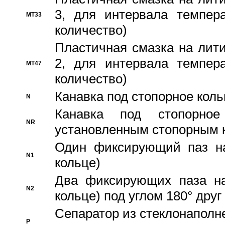
3, для интервала темпера
MT33
количество)
Пластичная смазка на лити
2, для интервала темпера
MT47
количество)
Канавка под стопорное кол
N
Канавка под стопорно
NR
установленным стопорным 
Один фиксирующий паз на
N1
кольце)
Два фиксирующих паза на
N2
кольце) под углом 180° друг 
Cепаратор из стеклонаполн
P