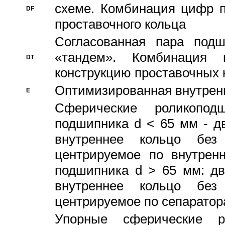
схеме. Комбинация цифр п
DF
проставочного кольца
Согласованная пара под
«тандем». Комбинация
DT
конструкцию проставочных 
Оптимизированная внутрен
E
Сферические роликопод
подшипника d < 65 мм - дв
внутреннее кольцо без
центрируемое по внутренн
подшипника d > 65 мм: дв
внутреннее кольцо без
центрируемое по сепарато
Упорные сферические ро