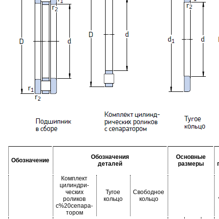
Обозначения
Основные
Обозначение
деталей
размеры
Комплект
цилиндри-
ческих
Тугое
Свободное
роликов
кольцо
кольцо
с%20сепара-
тором