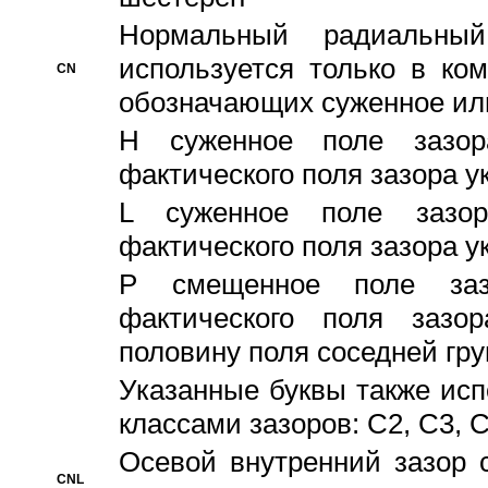
Hормальный радиальный
используется только в ко
CN
обозначающих суженное ил
H суженное поле зазора
фактического поля зазора у
L суженное поле зазор
фактического поля зазора у
P смещенное поле заз
фактического поля заз
половину поля соседней гр
Указанные буквы также ис
классами зазоров: С2, C3, 
Осевой внутренний зазор 
CNL