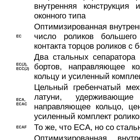
внутренняя конструкция 
оконного типа
Oптимизированная внутренн
число роликов большего
EC
контакта торцов роликов с 
Два стальных сепаратора 
бортов, направляющее ко
EC(J),
ECC(J)
кольцу и усиленный компле
Цельный гребенчатый мех
латуни, удерживающи
ECA,
ECAC
направляющее кольцо, цен
усиленный комплект ролико
То же, что ECA, но со стал
ECAF
Оптимизированная внут