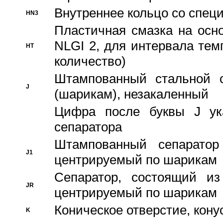
Внутреннее кольцо со спец
HN3
Пластичная смазка на осн
NLGI 2, для интервала темп
HT
количество)
Штампованный стальной с
J
(шарикам), незакаленный
Цифра после буквы J ука
сепаратора
Штампованный сепаратор
J1
центрируемый по шарикам
Сепаратор, состоящий из
JR
центрируемый по шарикам
Коническое отверстие, кону
K