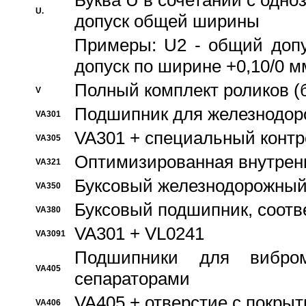
Буква U в сочетании с одн
U.
допуск общей ширины
Примеры: U2 - общий допу
допуск по ширине +0,10/0 м
Полный комплект роликов (
V
Подшипник для железнодор
VA301
VA301 + специальный контр
VA305
Оптимизированная внутрен
VA321
Буксовый железнодорожный
VA350
Буксовый подшипник, соотв
VA380
VA301 + VL0241
VA3091
Подшипники для вибром
VA405
сепараторами
VA405 + отверстие с покры
VA406