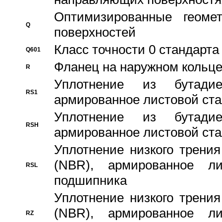
Оптимизированные геомет
Q
поверхностей
Класс точности 0 стандар
Q601
Фланец на наружном кольц
R
Уплотнение из бутадие
RS1
армированное листовой ста
Уплотнение из бутадие
RSH
армированное листовой ста
Уплотнение низкого трения
(NBR), армированное л
RSL
подшипника
Уплотнение низкого трения
(NBR), армированное л
RZ