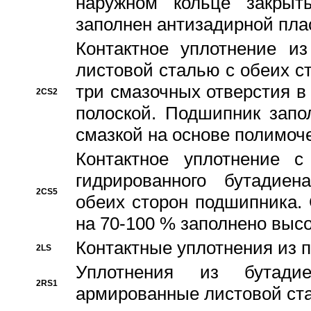
наружном кольце закрыт
заполнен антизадирной пла
Контактное уплотнение и
листовой сталью с обеих с
три смазочных отверстия в
2CS2
полоской. Подшипник запо
смазкой на основе полимо
Контактное уплотнение 
гидрированного бутадиен
2CS5
обеих сторон подшипника.
на 70-100 % заполнено выс
Контактные уплотнения из 
2LS
Уплотнения из бутадие
2RS1
армированные листовой ста