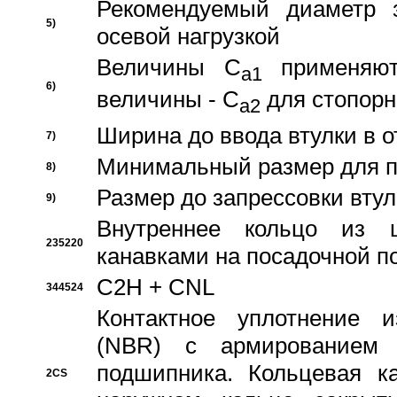
Рекомендуемый диаметр 
5)
осевой нагрузкой
Величины C
применяют
a1
6)
величины - C
для стопорн
a2
Ширина до ввода втулки в 
7)
Минимальный размер для п
8)
Размер до запрессовки втул
9)
Внутреннее кольцо из 
235220
канавками на посадочной п
C2H + CNL
344524
Контактное уплотнение и
(NBR) с армированием 
подшипника. Кольцевая к
2CS