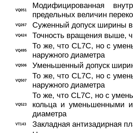
Модифицированная внут
VQ051
предельных величин переко
Суженный допуск ширины вн
VQ267
Точность вращения выше, 
VQ424
То же, что CL7C, но с ум
VQ495
наружного диаметра
Уменьшенный допуск ширин
VQ506
То же, что CL7C, но с ум
VQ507
наружного диаметра
То же, что CL7C, но с уме
кольца и уменьшенными и
VQ523
диаметра
Закладная антизадирная пл
VT143