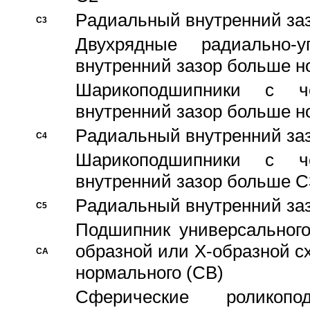
Pадиальный внутренний за
C3
Двухрядные радиально-
внутренний зазор больше н
Шарикоподшипники с че
внутренний зазор больше н
Pадиальный внутренний за
C4
Шарикоподшипники с че
внутренний зазор больше C
Pадиальный внутренний за
C5
Подшипник универсального
образной или Х-образной с
CA
нормального (CB)
Сферические роликопо