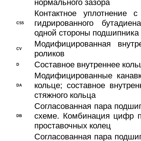
нормального зазора
Контактное уплотнение 
гидрированного бутадиен
CS5
одной стороны подшипника
Модифицированная внутре
CV
роликов
Составное внутреннее кольц
D
Модифицированные канавк
кольце; составное внутре
DA
стяжного кольца
Согласованная пара подши
схеме. Комбинация цифр п
DB
проставочных колец
Согласованная пара подши