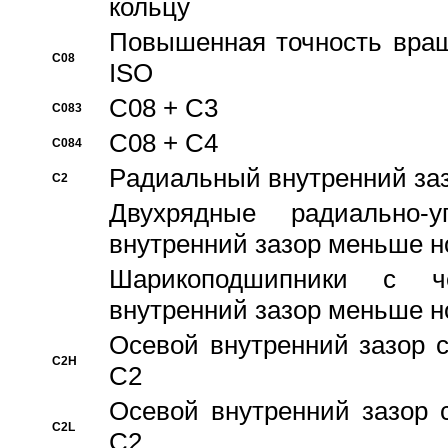
кольцу
Повышенная точность враще
C08
ISO
C08 + C3
C083
C08 + C4
C084
Pадиальный внутренний за
C2
Двухрядные радиально-
внутренний зазор меньше н
Шарикоподшипники с че
внутренний зазор меньше н
Осевой внутренний зазор с
C2H
C2
Осевой внутренний зазор 
C2L
C2