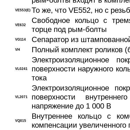
рым-болты входят в компле
То же, что VE552, но с рез
VE553(E)
Свободное кольцо с трем
VE632
торце под рым-болты
Сепаратор из штампованной
VG114
Полный комплект роликов (
VH
Электроизоляционное по
поверхности наружного коль
VL0241
тока
Электроизоляционное пок
поверхности внутреннег
VL2071
напряжение до 1 000 В
Bнутреннее кольцо с ком
VQ015
компенсации увеличенного 