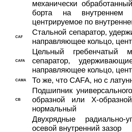
механически обработанный
борта на внутреннем 
центрируемое по внутренне
Стальной сепаратор, удерж
CAF
направляющее кольцо, цент
Цельный гребенчатый м
сепаратор, удерживающ
CAFA
направляющее кольцо, цент
То же, что CAFA, но с лату
CAMA
Подшипник универсального
образной или Х-образно
CB
нормальный
Двухрядные радиально-
осевой внутренний зазор