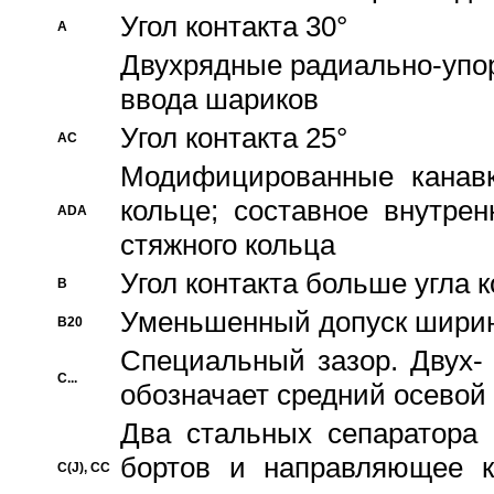
Угол контакта 30°
A
Двухрядные радиально-упо
ввода шариков
Угол контакта 25°
AC
Модифицированные канавк
кольце; составное внутре
ADA
стяжного кольца
Угол контакта больше угла 
B
Уменьшенный допуск шири
B20
Специальный зазор. Двух-
C...
обозначает средний осевой
Два стальных сепаратора 
бортов и направляющее к
C(J), CC