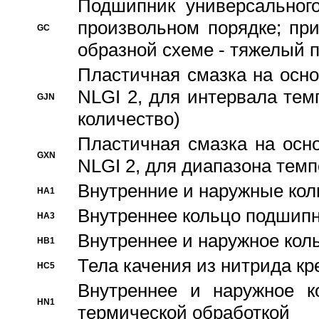
Подшипник универсального
произвольном порядке; пр
GC
образной схеме - тяжелый 
Пластичная смазка на осно
NLGI 2, для интервала темп
GJN
количество)
Пластичная смазка на осн
GXN
NLGI 2, для диапазона темп
Внутренние и наружные кол
HA1
Bнутреннее кольцо подшипн
HA3
Bнутреннее и наружное коль
HB1
Тела качения из нитрида к
HC5
Bнутреннее и наружное к
HN1
термической обработкой