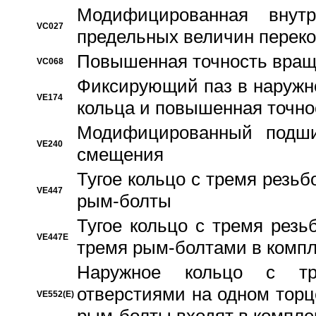
Модифицированная внут
VC027
предельных величин переко
Повышенная точность вращ
VC068
Фиксирующий паз в наружн
VE174
кольца и повышенная точн
Модифицированный подши
VE240
смещения
Тугое кольцо с тремя резь
VE447
рым-болты
Тугое кольцо с тремя рез
VE447E
тремя рым-болтами в компл
Наружное кольцо с тр
отверстиями на одном торце
VE552(E)