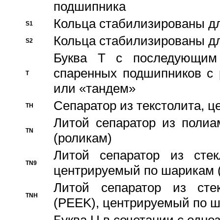
подшипника
Кольца стабилизированы дл
S1
Кольца стабилизированы дл
S2
Буква T с последующим
спаренных подшипников с 
T
или «тандем»
Сепаратор из текстолита, 
TH
Литой сепаратор из полиа
TN
(роликам)
Литой сепаратор из стекл
TN9
центрируемый по шарикам 
Литой сепаратор из стек
TNH
(PEEK), центрируемый по 