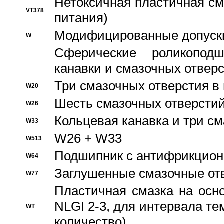
Нетоксичная пластичная сма
VT378
питания)
Модифицированные допуски
W
Сферические роликопод
канавки и смазочных отвер
Три смазочных отверстия в
W20
Шесть смазочных отверстий
W26
Кольцевая канавка и три с
W33
W26 + W33
W513
Подшипник с антифрикционн
W64
Заглушенные смазочные от
W77
Пластичная смазка на осн
NLGI 2-3, для интервала те
WT
количество)