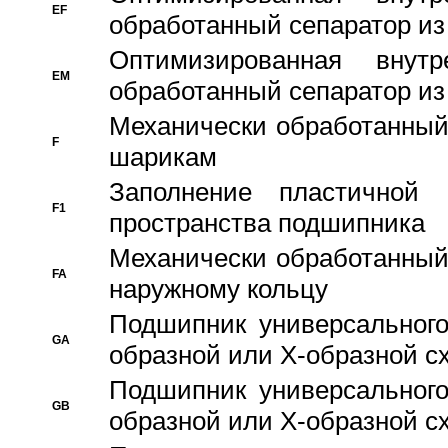
EF
обработанный сепаратор из
Оптимизированная внут
EM
обработанный сепаратор из
Механически обработанный
F
шарикам
Заполнение пластичной
F1
пространства подшипника
Механически обработанный
FA
наружному кольцу
Подшипник универсального
GA
образной или Х-образной сх
Подшипник универсального
GB
образной или Х-образной с