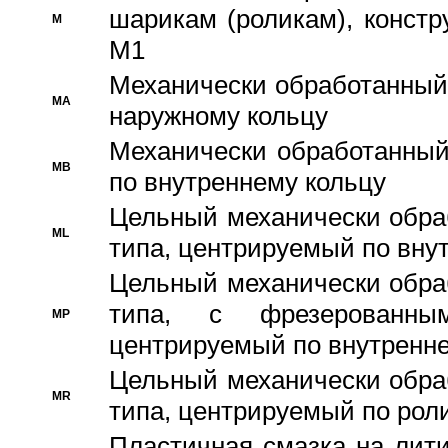
шарикам (роликам), констр
M
M1
Механически обработанный
MA
наружному кольцу
Механически обработанный
MB
по внутреннему кольцу
Цельный механически обра
ML
типа, центрируемый по вну
Цельный механически обра
типа, с фрезерованны
MP
центрируемый по внутренне
Цельный механически обра
MR
типа, центрируемый по рол
Пластичная смазка на лити