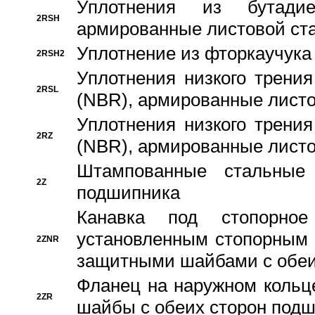
Уплотнения из бутадие
2RSH
армированные листовой ста
Уплотнение из фторкаучука
2RSH2
Уплотнения низкого трения
2RSL
(NBR), армированные листо
Уплотнения низкого трения
2RZ
(NBR), армированные листо
Штампованные стальные
2Z
подшипника
Канавка под стопорно
установленным стопорным
2ZNR
защитными шайбами с обеи
Фланец на наружном кольц
2ZR
шайбы с обеих сторон под