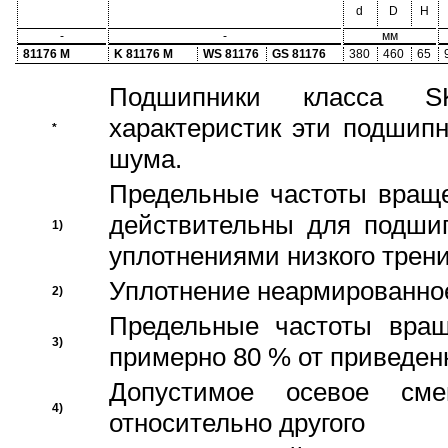
d
D
H
-
-
мм
81176 M
K 81176 M
WS 81176
GS 81176
380
460
65
Подшипники класса S
характеристик эти подшип
*
шума.
Предельные частоты враще
действительны для подши
1)
уплотнениями низкого трени
Уплотнение неармированно
2)
Предельные частоты вращ
3)
примерно 80 % от приведен
Допустимое осевое сме
4)
относительно другого