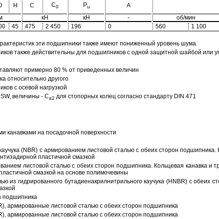
C
P
D
H
C
A
0
u
м
кН
кН
-
об/мин
00
45
475
2 450
196
0
560
1 100
арактеристик эти подшипники также имеют пониженный уровень шума.
ов также действительны для подшипников с одной защитной шайбой или упл
тавляют примерно 80 % от приведенных величин
а относительно другого
ков с осевой нагрузкой
SW, величины - C
для стопорных колец согласно стандарту DIN 471
a2
ми канавками на посадочной поверхности
аучука (NBR) с армированием листовой сталью с обеих сторон подшипника. 
антизадирной пластичной смазкой
ованием листовой сталью с обеих сторон подшипника. Кольцевая канавка и т
пластичной смазкой на основе полимочевины
ью из гидрированного бутадиенакрилнитрильного каучука (HNBR) с обеих с
азкой
н подшипника
R), армированные листовой сталью с обеих сторон подшипника
R), армированные листовой сталью с обеих сторон подшипника