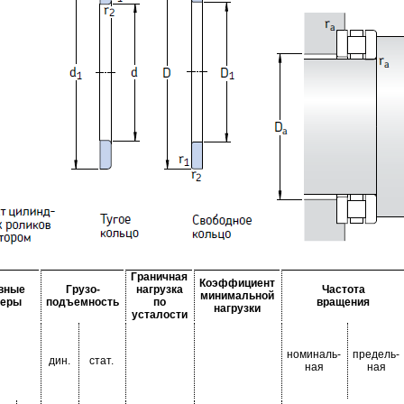
Граничная
Коэффициент
вные
Грузо-
нагрузка
Частота
минимальной
меры
подъемность
по
вращения
нагрузки
усталости
номиналь-
предель-
дин.
стат.
ная
ная