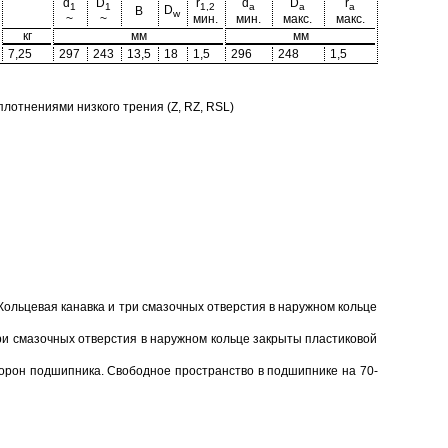
d
D
r
d
D
r
1
1
1,2
a
a
a
D
B
w
~
~
мин.
мин.
макс.
макс.
кг
мм
мм
7,25
297
243
13,5
18
1,5
296
248
1,5
отнениями низкого трения (Z, RZ, RSL)
Кольцевая канавка и три смазочных отверстия в наружном кольце
ри смазочных отверстия в наружном кольце закрыты пластиковой
торон подшипника. Свободное пространство в подшипнике на 70-