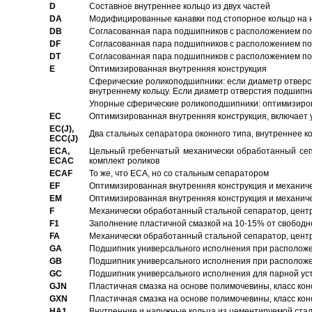
D
Составное внутреннее кольцо из двух частей
DA
Модифицированные канавки под стопорное кольцо на н
DB
Согласованная пара подшипников с расположением по 
DF
Согласованная пара подшипников с расположением по 
DT
Согласованная пара подшипников с расположением по 
E
Оптимизированная внутренняя конструкция
Сферические роликоподшипники: если диаметр отверст
внутреннему кольцу. Если диаметр отверстия подшипни
Упорные сферические роликоподшипники: оптимизиров
EC
Oптимизированная внутренняя конструкция, включает 
EC(J),
Два стальных сепаратора оконного типа, внутреннее к
ECC(J)
ECA,
Цельный гребенчатый механически обработанный сеп
ECAC
комплект роликов
ECAF
То же, что ECA, но со стальным сепаратором
EF
Оптимизированная внутренняя конструкция и механич
EM
Оптимизированная внутренняя конструкция и механич
F
Механически обработанный стальной сепаратор, цен
F1
Заполнение пластичной смазкой на 10-15% от свободн
FA
Механически обработанный стальной сепаратор, цент
GA
Подшипник универсального исполнения при расположен
GB
Подшипник универсального исполнения при расположен
GC
Подшипник универсального исполнения для парной уст
GJN
Пластичная смазка на основе полимочевины, класс конс
GXN
Пластичная смазка на основе полимочевины, класс конс
HA1
Внутренние и наружные кольца из цементируемой ста