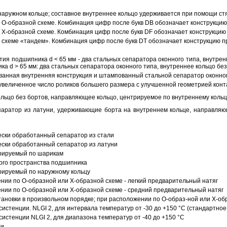
аружном кольце; составное внутреннее кольцо удерживается при помощи ст
О-образной схеме. Комбинация цифр после букв DB обозначает конструкцию
Х-образной схеме. Комбинация цифр после букв DF обозначает конструкцию 
схеме «тандем». Комбинация цифр после букв DT обозначает конструкцию п
ия подшипника d < 65 мм - два стальных сепаратора оконного типа, внутрен
ка d > 65 мм: два стальных сепаратора оконного типа, внутреннее кольцо б
анная внутренняя конструкция и штампованный стальной сепаратор оконног
увеличенное число роликов большего размера с улучшенной геометрией конта
ольцо без бортов, направляющее кольцо, центрируемое по внутреннему кольц
аратор из латуни, удерживающие борта на внутреннем кольце, направляющ
ески обработанный сепаратор из стали
ески обработанный сепаратор из латуни
трируемый по шарикам
ого пространства подшипника
рируемый по наружному кольцу
ии по О-образной или Х-образной схеме - легкий предварительный натяг
ии по О-образной или Х-образной схеме - средний предварительный натяг
ановки в произвольном порядке; при расположении по О-образ-ной или Х-об
истенции. NLGI 2, для интервала температур от -30 до +150 °C (стандартное
истенции NLGI 2, для диапазона температур от -40 до +150 °C
ли