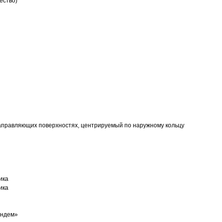
ество)
аправляющих поверхностях, центрируемый по наружному кольцу
ика
ика
андем»