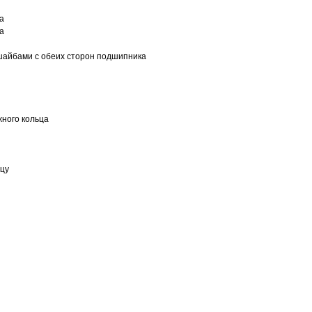
а
а
шайбами с обеих сторон подшипника
ного кольца
ьцу