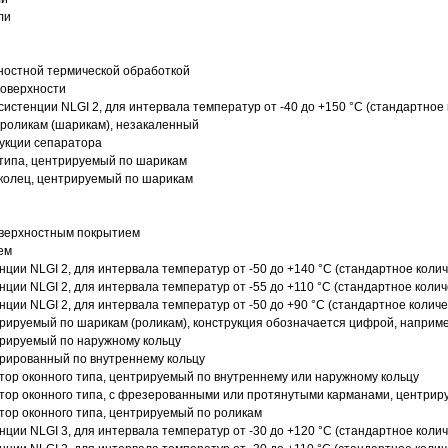
ли
ностной термической обработкой
поверхности
истенции NLGI 2, для интервала температур от -40 до +150 °C (стандартное 
роликам (шарикам), незакаленный
рукции сепаратора
 типа, центрируемый по шарикам
 колец, центрируемый по шарикам
оверхностным покрытием
ем
нции NLGI 2, для интервала температур от -50 до +140 °C (стандартное колич
нции NLGI 2, для интервала температур от -55 до +110 °C (стандартное колич
нции NLGI 2, для интервала температур от -50 до +90 °C (стандартное количе
рируемый по шарикам (роликам), конструкция обозначается цифрой, наприме
рируемый по наружному кольцу
рированный по внутреннему кольцу
ор оконного типа, центрируемый по внутреннему или наружному кольцу
ор оконного типа, с фрезерованными или протянутыми карманами, центриру
ор оконного типа, центрируемый по роликам
нции NLGI 3, для интервала температур от -30 до +120 °C (стандартное колич