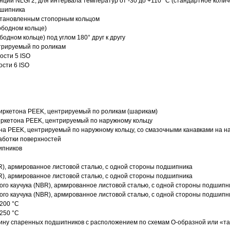
нции NLGI 2, для интервала температур от -30 до +110 °C (стандартное колич
дшипника
установленным стопорным кольцом
ободном кольце)
одном кольце) под углом 180° друг к другу
трируемый по роликам
ости 5 ISO
ости 6 ISO
иркетона PEEK, центрируемый по роликам (шарикам)
ркетона PEEK, центрируемый по наружному кольцу
а PEEK, центрируемый по наружному кольцу, со смазочными канавками на н
аботки поверхностей
ипников
R), армированное листовой сталью, с одной стороны подшипника
R), армированное листовой сталью, с одной стороны подшипника
го каучука (NBR), армированное листовой сталью, с одной стороны подшипн
го каучука (NBR), армированное листовой сталью, с одной стороны подшипн
200 °C
250 °C
ину спаренных подшипников с расположением по схемам О-образной или «т