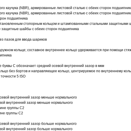
ого каучука (NBR), армированные листовой сталью с обеих сторон подшипник
ого каучука (NBR), армированные листовой сталью с обеих сторон подшипник
орон подшипника
 установленным стопорным кольцом и штампованными стальными защитными 
е защитные шайбы с обеих сторон подшипника
з пазов для ввода шариков
ружном кольце; составное внутреннее кольцо удерживается при помощи стяж
шипника
е буквы С обозначает средний осевой внутренний зазор в мкм
ольцо без бортов и направляющее кольцо, центрируемое по внутреннему кол
точности 5 ISO
севой внутренний зазор меньше нормального
вой внутренний зазор меньше нормального
вине группы C2
ине группы C2
евой внутренний зазор больше нормального
вой внутренний зазор больше нормального