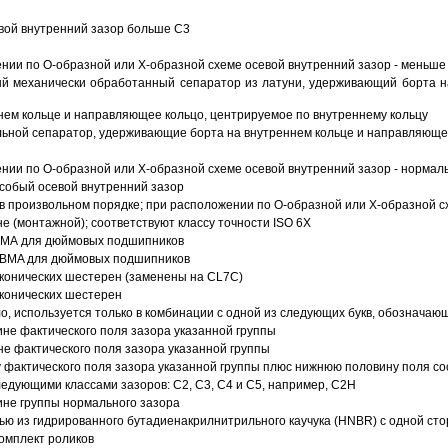
вой внутренний зазор больше C3
ии по О-образной или Х-образной схеме осевой внутренний зазор - меньше
й механически обработанный сепаратор из латуни, удерживающий борта н
ем кольце и направляющее кольцо, центрируемое по внутреннему кольцу
ьной сепаратор, удерживающие борта на внутреннем кольце и направляющее
ии по О-образной или Х-образной схеме осевой внутренний зазор - нормал
собый осевой внутренний зазор
в произвольном порядке; при расположении по О-образной или Х-образной сх
 (монтажной); соответствуют классу точности ISO 6X
АВМА для дюймовых подшипников
 ABMA для дюймовых подшипников
 конических шестерен (заменены на CL7C)
 конических шестерен
о, используется только в комбинации с одной из следующих букв, обозначаю
ине фактического поля зазора указанной группы
не фактического поля зазора указанной группы
 фактического поля зазора указанной группы плюс нижнюю половину поля со
ледующими классами зазоров: С2, C3, С4 и С5, например, С2Н
ине группы нормального зазора
ью из гидрированного бутадиенакрилнитрильного каучука (HNBR) с одной ст
омплект роликов