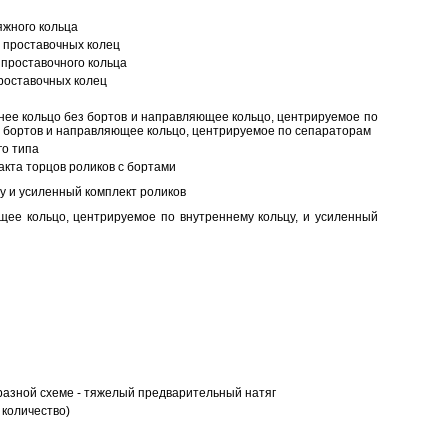
яжного кольца
 проставочных колец
проставочного кольца
роставочных колец
нее кольцо без бортов и направляющее кольцо, центрируемое по
ез бортов и направляющее кольцо, центрируемое по сепараторам
о типа
кта торцов роликов с бортами
у и усиленный комплект роликов
ее кольцо, центрируемое по внутреннему кольцу, и усиленный
разной схеме - тяжелый предварительный натяг
 количество)