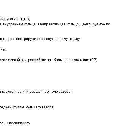
 нормального (CB)
а внутреннем кольце и направляющее кольцо, центрируемое по
 кольцо, центрируемое по внутреннему кольцу
ьный
еме осевой внутренний зазор - больше нормального (CB)
щих суженное или смещенное поле зазора:
седней группы большего зазора
ороны подшипника