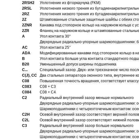
2RSH2
Уплотнение из фторкаучука (FKM)
2RSL
Уплотнения низкого трения из бутадиенакрилнитрильн
2RZ
Уплотнения низкого трения из бутадиенакрилнитрильн
2Z
Штампованные стальные защитные шайбы с обеих ст
2ZNR
Канавка под стопорное кольцо на наружном кольце с
2ZR
Фланец на наружном кольце и штампованные стальны
A
Угол контакта 30°
Двухрядные радиально-упорные шарикоподшипники: бе
AC
Угол контакта 25°
ADA
Модифицированные канавки под стопорное кольцо в на
B
Угол контакта больше угла контакта стандартного под
B20
Уменьшенный допуск ширины подшипника
C...
Специальный зазор. Двух- или трехзначное число посл
C(J), CC
Два стальных сепаратора оконного типа, внутреннее к
C08
Повышенная точность вращения, соответствует классу 
C083
C08 + C3
C084
C08 + C4
C2
Pадиальный внутренний зазор меньше нормального
Двухрядные радиально-упорные шарикоподшипники: о
Шарикоподшипники с четырехточечным контактом: осе
C2H
Осевой внутренний зазор соответствует верхней поло
C2L
Осевой внутренний зазор соответствует нижней полов
C3
Pадиальный внутренний зазор больше нормального
Двухрядные радиально-упорные шарикоподшипники: ос
Шарикоподшипники с четырехточечным контактом: осе