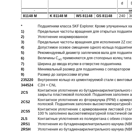
d
-
-
м
81148 M
K 81148 M
WS 81148
GS 81148
240
3
*
Подшипники класса SKF Explorer. Кроме улучшенных х
1)
Предельные частоты вращения для открытых подшипник
2)
Уплотнение неармированное
3)
Предельные частоты вращения для исполнения 2Z сос
4)
Допустимое осевое смещение одного кольца подшипник
5)
Рекомендуемый диаметр заплечиков вала для подшипни
Величины C
применяются для стопорных колец типа 
6)
a1
7)
Ширина до ввода втулки в отверстие подшипника
8)
Минимальный размер для подшипника с сепаратором
9)
Размер до запрессовки втулки
235220
Внутреннее кольцо из цементируемой стали с винтовы
344524
C2H + CNL
Контактное уплотнение из бутадиенакрилнитрильного к
2CS
закрыты пластиковой полоской. Подшипник заполнен 
Контактное уплотнение из фторкаучука (FPM) с армир
2CS2
полоской. Подшипник заполнен высокотемпературной 
Контактное уплотнение с армированием листовой стал
2CS5
100 % заполнено высокотемпературной пластичной см
2LS
Контактные уплотнения из полиуретана с обеих сторо
2RS1
Уплотнения из бутадиенакрилнитрильного каучука (NB
2RSH
Уплотнения из бутадиенакрилнитрильного каучука (NB