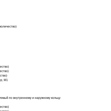
количество)
ество)
ество)
ство)
р, M1
емый по внутреннему и наружному кольцу
ество)