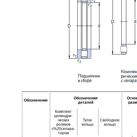
Обозначения
Осно
Обозначение
деталей
раз
Комплект
цилиндри-
ческих
Тугое
Свободное
роликов
кольцо
кольцо
с%20сепара-
тором