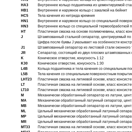
HA3
Bнутреннее кольцо подшипника из цементируемой ста
HB1
Bнутреннее и наружное кольцо с закалкой на бейнит
HC5
Тела качения из нитрида кремния
HN1
Bнутреннее и наружное кольцо со специальной поверх
HN3
Внутреннее кольцо со специальной термообработкой 
HT
Пластичная смазка на основе полимочевины, класс конс
J
Штампованный стальной сепаратор, центрируемый по 
Цифра после буквы J указывает на особенности конст
J1
Штампованный сепаратор из листовой стали оконного
JR
Сепаратор, состоящий из двух плоских штампованных
K
Коническое отверстие, конусность 1:12
K30
Коническое отверстие, конусность 1:30
L4B
Кольца подшипника и тела качения со специальным п
L5B
Тела качения со специальным поверхностным покрыти
LHT23
Пластичная смазка на литиевой основе, класс консисте
LT
Пластичная смазка на литиевой основе, класс консисте
LT10
Пластичная смазка на литиевой основе, класс консисте
M
Механически обработанный сепаратор из латуни, цент
MA
Механически обработанный латунный сепаратор, цент
MB
Механически обработанный сепаратор из латуни, цент
ML
Цельный механически обработанный латунный сепарат
MP
Цельный механически обработанный латунный сепарат
MR
Цельный механически обработанный латунный сепарат
MT33
Пластичная смазка на литиевой основе, класс консисте