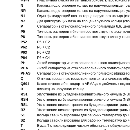
MT47
Пластичная смазка на литиевой основе, класс консисте
N
Канавка под стопорное кольцо на наружном кольце по
NR
Канавка под стопорное кольцо на наружном кольце с 
N1
Один фиксирующий паз на торце наружного кольца (св
N2
Два фиксирующих паза на торце наружного кольца (своб
P
Cепаратор из стеклонаполненного полиамида 6,6, цен
P5
Точность размеров и биения соответствуют классу точн
P6
Точность размеров и биения соответствует классу точн
P52
P5 + C2
P62
P6 + C2
P63
P6 + C3
P64
P6 + C4
PH
Литой сепаратор из стеклонаполнен-ного полиэфирэф
PHA
Литой сепаратор из стеклонаполненного полиэфирэфи
PHAS
Сепаратор из стеклонаполненного полиэфирэфиркетон
Q
Оптимизированные геометрия контакта и качество обр
Q601
Класс точности 0 стандарта ABMA для дюймовых подш
R
Фланец на наружном кольце
RS1
Уплотнение из бутадиенакрилнитрильного каучука (NB
RSH
Уплотнение из бутадиенакрилнитрильного каучука (NB
RSL
Уплотнение низкого трения из бутадиенакрилнитрильно
RZ
Уплотнение низкого трения из бутадиенакрилнитрильно
S1
Кольца стабилизированы для рабочих температур до +
S2
Кольца стабилизированы для рабочих температур до +
T
Буква T с последующим числом обозначает общую шир