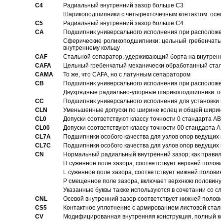
C4
Pадиальный внутренний зазор больше C3
Шарикоподшипники с четырехточечным контактом: осе
C5
Pадиальный внутренний зазор больше C4
CA
Подшипник универсального исполнения при расположен
Сферические роликоподшипники: цельный гребенчаты
внутреннему кольцу
CAF
Стальной сепаратор, удерживающий борта на внутренн
CAFA
Цельный гребенчатый механически обработанный стал
CAMA
То же, что CAFA, но с латунным сепаратором
CB
Подшипник универсального исполнения при расположен
Двухрядные радиально-упорные шарикоподшипники: о
CC
Подшипник универсального исполнения для установки 
CLN
Уменьшенные допуски по ширине колец и общей ширине
CL0
Допуски соответствуют классу точности 0 стандарта 
CL00
Допуски соответствуют классу точности 00 стандарта
CL7A
Подшипники особого качества для узлов опор ведущих
CL7C
Подшипники особого качества для узлов опор ведущих
CN
Hормальный радиальный внутренний зазор; как правил
H суженное поле зазора, соответствует верхней полов
L суженное поле зазора, соответствует нижней полови
P смещенное поле зазора, включает верхнюю половину
Указанные буквы также используются в сочетании со с
CNL
Осевой внутренний зазор соответствует нижней полов
CS5
Контактное уплотнение с армированием листовой стал
CV
Модифицированная внутренняя конструкция, полный к