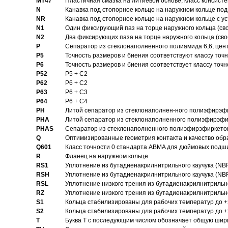
MT47
Пластичная смазка на литиевой основе, класс консисте
N
Канавка под стопорное кольцо на наружном кольце по
NR
Канавка под стопорное кольцо на наружном кольце с 
N1
Один фиксирующий паз на торце наружного кольца (св
N2
Два фиксирующих паза на торце наружного кольца (своб
P
Cепаратор из стеклонаполненного полиамида 6,6, цен
P5
Точность размеров и биения соответствуют классу точн
P6
Точность размеров и биения соответствует классу точн
P52
P5 + C2
P62
P6 + C2
P63
P6 + C3
P64
P6 + C4
PH
Литой сепаратор из стеклонаполнен-ного полиэфирэф
PHA
Литой сепаратор из стеклонаполненного полиэфирэфи
PHAS
Сепаратор из стеклонаполненного полиэфирэфиркетон
Q
Оптимизированные геометрия контакта и качество обр
Q601
Класс точности 0 стандарта ABMA для дюймовых подш
R
Фланец на наружном кольце
RS1
Уплотнение из бутадиенакрилнитрильного каучука (NB
RSH
Уплотнение из бутадиенакрилнитрильного каучука (NB
RSL
Уплотнение низкого трения из бутадиенакрилнитрильно
RZ
Уплотнение низкого трения из бутадиенакрилнитрильно
S1
Кольца стабилизированы для рабочих температур до +
S2
Кольца стабилизированы для рабочих температур до +
T
Буква T с последующим числом обозначает общую шир