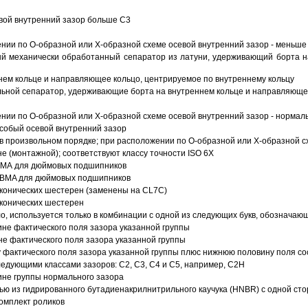
вой внутренний зазор больше C3
ии по О-образной или Х-образной схеме осевой внутренний зазор - меньше
й механически обработанный сепаратор из латуни, удерживающий борта н
ем кольце и направляющее кольцо, центрируемое по внутреннему кольцу
ьной сепаратор, удерживающие борта на внутреннем кольце и направляющее
ии по О-образной или Х-образной схеме осевой внутренний зазор - нормал
собый осевой внутренний зазор
в произвольном порядке; при расположении по О-образной или Х-образной сх
 (монтажной); соответствуют классу точности ISO 6X
АВМА для дюймовых подшипников
 ABMA для дюймовых подшипников
 конических шестерен (заменены на CL7C)
 конических шестерен
о, используется только в комбинации с одной из следующих букв, обозначаю
ине фактического поля зазора указанной группы
не фактического поля зазора указанной группы
 фактического поля зазора указанной группы плюс нижнюю половину поля со
ледующими классами зазоров: С2, C3, С4 и С5, например, С2Н
ине группы нормального зазора
ью из гидрированного бутадиенакрилнитрильного каучука (HNBR) с одной ст
омплект роликов