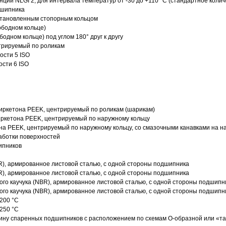
нции NLGI 2, для интервала температур от -30 до +110 °C (стандартное колич
дшипника
установленным стопорным кольцом
ободном кольце)
одном кольце) под углом 180° друг к другу
трируемый по роликам
ости 5 ISO
ости 6 ISO
иркетона PEEK, центрируемый по роликам (шарикам)
ркетона PEEK, центрируемый по наружному кольцу
а PEEK, центрируемый по наружному кольцу, со смазочными канавками на н
аботки поверхностей
ипников
R), армированное листовой сталью, с одной стороны подшипника
R), армированное листовой сталью, с одной стороны подшипника
го каучука (NBR), армированное листовой сталью, с одной стороны подшипн
го каучука (NBR), армированное листовой сталью, с одной стороны подшипн
200 °C
250 °C
ину спаренных подшипников с расположением по схемам О-образной или «т