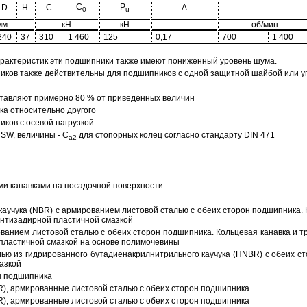
C
P
D
H
C
A
0
u
мм
кН
кН
-
об/мин
240
37
310
1 460
125
0,17
700
1 400
арактеристик эти подшипники также имеют пониженный уровень шума.
ов также действительны для подшипников с одной защитной шайбой или упл
тавляют примерно 80 % от приведенных величин
а относительно другого
ков с осевой нагрузкой
SW, величины - C
для стопорных колец согласно стандарту DIN 471
a2
ми канавками на посадочной поверхности
аучука (NBR) с армированием листовой сталью с обеих сторон подшипника. 
антизадирной пластичной смазкой
ованием листовой сталью с обеих сторон подшипника. Кольцевая канавка и т
пластичной смазкой на основе полимочевины
ью из гидрированного бутадиенакрилнитрильного каучука (HNBR) с обеих с
азкой
н подшипника
R), армированные листовой сталью с обеих сторон подшипника
R), армированные листовой сталью с обеих сторон подшипника