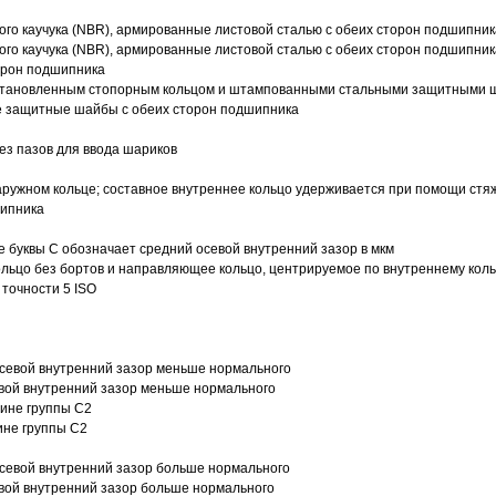
ого каучука (NBR), армированные листовой сталью с обеих сторон подшипник
ого каучука (NBR), армированные листовой сталью с обеих сторон подшипник
орон подшипника
 установленным стопорным кольцом и штампованными стальными защитными 
е защитные шайбы с обеих сторон подшипника
з пазов для ввода шариков
ружном кольце; составное внутреннее кольцо удерживается при помощи стяж
шипника
е буквы С обозначает средний осевой внутренний зазор в мкм
ольцо без бортов и направляющее кольцо, центрируемое по внутреннему кол
точности 5 ISO
севой внутренний зазор меньше нормального
вой внутренний зазор меньше нормального
вине группы C2
ине группы C2
евой внутренний зазор больше нормального
вой внутренний зазор больше нормального