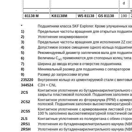
d
-
-
81138 M
K81138M
WS 81138
GS 81138
190
*
Подшипники класса SKF Explorer. Кроме улучшенных х
1)
Предельные частоты вращения для открытых подшипник
2)
Уплотнение неармированное
3)
Предельные частоты вращения для исполнения 2Z сос
4)
Допустимое осевое смещение одного кольца подшипник
5)
Рекомендуемый диаметр заплечиков вала для подшипни
Величины C
применяются для стопорных колец типа 
6)
a1
7)
Ширина до ввода втулки в отверстие подшипника
8)
Минимальный размер для подшипника с сепаратором
9)
Размер до запрессовки втулки
235220
Внутреннее кольцо из цементируемой стали с винтовы
344524
C2H + CNL
Контактное уплотнение из бутадиенакрилнитрильного к
2CS
закрыты пластиковой полоской. Подшипник заполнен 
Контактное уплотнение из фторкаучука (FPM) с армир
2CS2
полоской. Подшипник заполнен высокотемпературной 
Контактное уплотнение с армированием листовой стал
2CS5
100 % заполнено высокотемпературной пластичной см
2LS
Контактные уплотнения из полиуретана с обеих сторо
2RS1
Уплотнения из бутадиенакрилнитрильного каучука (NB
2RSH
Уплотнения из бутадиенакрилнитрильного каучука (NB