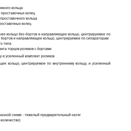
яжного кольца
 проставочных колец
проставочного кольца
роставочных колец
нее кольцо без бортов и направляющее кольцо, центрируемое по
ез бортов и направляющее кольцо, центрируемое по сепараторам
о типа
кта торцов роликов с бортами
у и усиленный комплект роликов
ее кольцо, центрируемое по внутреннему кольцу, и усиленный
разной схеме - тяжелый предварительный натяг
 количество)