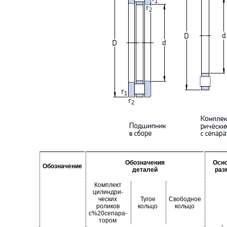
Обозначения
Осн
Обозначение
деталей
раз
Комплект
цилиндри-
ческих
Тугое
Свободное
роликов
кольцо
кольцо
с%20сепара-
тором