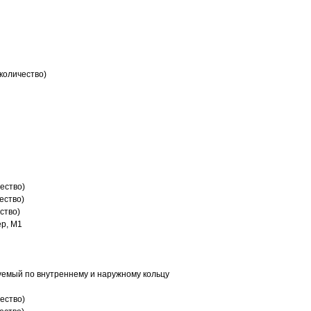
количество)
ество)
ество)
ство)
р, M1
емый по внутреннему и наружному кольцу
ество)