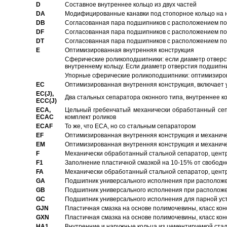
D
Составное внутреннее кольцо из двух частей
DA
Модифицированные канавки под стопорное кольцо на н
DB
Согласованная пара подшипников с расположением по 
DF
Согласованная пара подшипников с расположением по 
DT
Согласованная пара подшипников с расположением по 
E
Оптимизированная внутренняя конструкция
Сферические роликоподшипники: если диаметр отверст
внутреннему кольцу. Если диаметр отверстия подшипни
Упорные сферические роликоподшипники: оптимизиров
EC
Oптимизированная внутренняя конструкция, включает 
EC(J),
Два стальных сепаратора оконного типа, внутреннее к
ECC(J)
ECA,
Цельный гребенчатый механически обработанный сеп
ECAC
комплект роликов
ECAF
То же, что ECA, но со стальным сепаратором
EF
Оптимизированная внутренняя конструкция и механич
EM
Оптимизированная внутренняя конструкция и механич
F
Механически обработанный стальной сепаратор, цен
F1
Заполнение пластичной смазкой на 10-15% от свободн
FA
Механически обработанный стальной сепаратор, цент
GA
Подшипник универсального исполнения при расположен
GB
Подшипник универсального исполнения при расположен
GC
Подшипник универсального исполнения для парной уст
GJN
Пластичная смазка на основе полимочевины, класс конс
GXN
Пластичная смазка на основе полимочевины, класс конс
HA1
Внутренние и наружные кольца из цементируемой ста