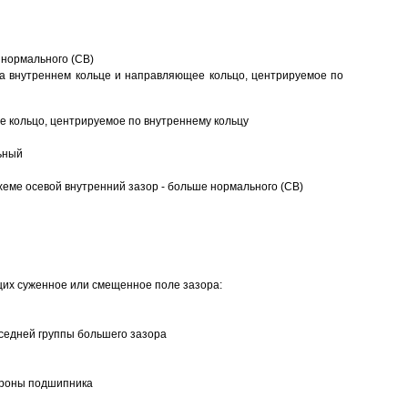
 нормального (CB)
а внутреннем кольце и направляющее кольцо, центрируемое по
 кольцо, центрируемое по внутреннему кольцу
ьный
еме осевой внутренний зазор - больше нормального (CB)
щих суженное или смещенное поле зазора:
седней группы большего зазора
ороны подшипника