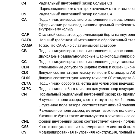
C4
Pадиальный внутренний зазор больше C3
Шарикоподшипники с четырехточечным контактом: осе
C5
Pадиальный внутренний зазор больше C4
CA
Подшипник универсального исполнения при расположен
Сферические роликоподшипники: цельный гребенчаты
внутреннему кольцу
CAF
Стальной сепаратор, удерживающий борта на внутренн
CAFA
Цельный гребенчатый механически обработанный стал
CAMA
То же, что CAFA, но с латунным сепаратором
CB
Подшипник универсального исполнения при расположен
Двухрядные радиально-упорные шарикоподшипники: о
CC
Подшипник универсального исполнения для установки 
CLN
Уменьшенные допуски по ширине колец и общей ширине
CL0
Допуски соответствуют классу точности 0 стандарта 
CL00
Допуски соответствуют классу точности 00 стандарта
CL7A
Подшипники особого качества для узлов опор ведущих
CL7C
Подшипники особого качества для узлов опор ведущих
CN
Hормальный радиальный внутренний зазор; как правил
H суженное поле зазора, соответствует верхней полов
L суженное поле зазора, соответствует нижней полови
P смещенное поле зазора, включает верхнюю половину
Указанные буквы также используются в сочетании со с
CNL
Осевой внутренний зазор соответствует нижней полов
CS5
Контактное уплотнение с армированием листовой стал
CV
Модифицированная внутренняя конструкция, полный к