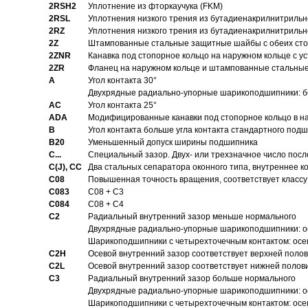
2RSH2
Уплотнение из фторкаучука (FKM)
2RSL
Уплотнения низкого трения из бутадиенакрилнитрильн
2RZ
Уплотнения низкого трения из бутадиенакрилнитрильн
2Z
Штампованные стальные защитные шайбы с обеих ст
2ZNR
Канавка под стопорное кольцо на наружном кольце с
2ZR
Фланец на наружном кольце и штампованные стальны
A
Угол контакта 30°
Двухрядные радиально-упорные шарикоподшипники: бе
AC
Угол контакта 25°
ADA
Модифицированные канавки под стопорное кольцо в на
B
Угол контакта больше угла контакта стандартного под
B20
Уменьшенный допуск ширины подшипника
C...
Специальный зазор. Двух- или трехзначное число посл
C(J), CC
Два стальных сепаратора оконного типа, внутреннее к
C08
Повышенная точность вращения, соответствует классу 
C083
C08 + C3
C084
C08 + C4
C2
Pадиальный внутренний зазор меньше нормального
Двухрядные радиально-упорные шарикоподшипники: о
Шарикоподшипники с четырехточечным контактом: осе
C2H
Осевой внутренний зазор соответствует верхней поло
C2L
Осевой внутренний зазор соответствует нижней полов
C3
Pадиальный внутренний зазор больше нормального
Двухрядные радиально-упорные шарикоподшипники: ос
Шарикоподшипники с четырехточечным контактом: осе