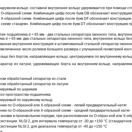
аружном кольце; составное внутреннее кольцо удерживается при помощи ст
О-образной схеме. Комбинация цифр после букв DB обозначает конструкцию
Х-образной схеме. Комбинация цифр после букв DF обозначает конструкцию 
схеме «тандем». Комбинация цифр после букв DT обозначает конструкцию п
ия подшипника d < 65 мм - два стальных сепаратора оконного типа, внутрен
ка d > 65 мм: два стальных сепаратора оконного типа, внутреннее кольцо б
анная внутренняя конструкция и штампованный стальной сепаратор оконног
увеличенное число роликов большего размера с улучшенной геометрией конта
ольцо без бортов, направляющее кольцо, центрируемое по внутреннему кольц
аратор из латуни, удерживающие борта на внутреннем кольце, направляющ
ески обработанный сепаратор из стали
ески обработанный сепаратор из латуни
трируемый по шарикам
ого пространства подшипника
рируемый по наружному кольцу
ии по О-образной или Х-образной схеме - легкий предварительный натяг
ии по О-образной или Х-образной схеме - средний предварительный натяг
ановки в произвольном порядке; при расположении по О-образ-ной или Х-об
истенции. NLGI 2, для интервала температур от -30 до +150 °C (стандартное
истенции NLGI 2, для диапазона температур от -40 до +150 °C
ли