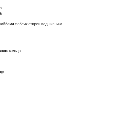
а
а
шайбами с обеих сторон подшипника
ного кольца
ьцу