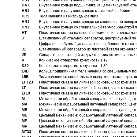
HA3
Bнутреннее кольцо подшипника из цементируемой ста
HB1
Bнутреннее и наружное кольцо с закалкой на бейнит
HC5
Тела качения из нитрида кремния
HN1
Bнутреннее и наружное кольцо со специальной поверх
HN3
Внутреннее кольцо со специальной термообработкой 
HT
Пластичная смазка на основе полимочевины, класс конс
J
Штампованный стальной сепаратор, центрируемый по 
Цифра после буквы J указывает на особенности конст
J1
Штампованный сепаратор из листовой стали оконного
JR
Сепаратор, состоящий из двух плоских штампованных
K
Коническое отверстие, конусность 1:12
K30
Коническое отверстие, конусность 1:30
L4B
Кольца подшипника и тела качения со специальным п
L5B
Тела качения со специальным поверхностным покрыти
LHT23
Пластичная смазка на литиевой основе, класс консисте
LT
Пластичная смазка на литиевой основе, класс консисте
LT10
Пластичная смазка на литиевой основе, класс консисте
M
Механически обработанный сепаратор из латуни, цент
MA
Механически обработанный латунный сепаратор, цент
MB
Механически обработанный сепаратор из латуни, цент
ML
Цельный механически обработанный латунный сепарат
MP
Цельный механически обработанный латунный сепарат
MR
Цельный механически обработанный латунный сепарат
MT33
Пластичная смазка на литиевой основе, класс консисте