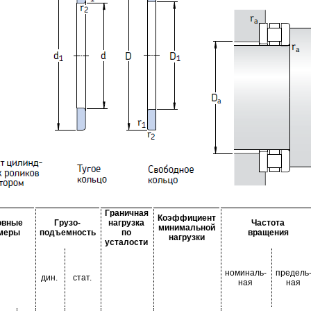
Граничная
Коэффициент
овные
Грузо-
нагрузка
Частота
минимальной
меры
подъемность
по
вращения
нагрузки
усталости
номиналь-
предель
дин.
стат.
ная
ная