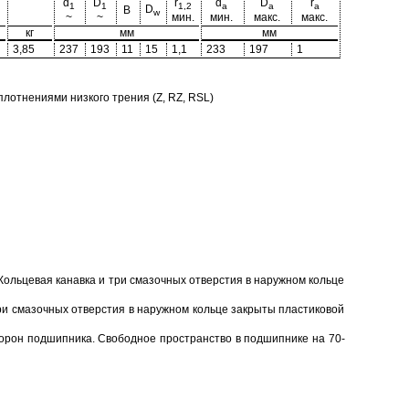
d
D
r
d
D
r
1
1
1,2
a
a
a
D
B
w
~
~
мин.
мин.
макс.
макс.
кг
мм
мм
3,85
237
193
11
15
1,1
233
197
1
отнениями низкого трения (Z, RZ, RSL)
Кольцевая канавка и три смазочных отверстия в наружном кольце
ри смазочных отверстия в наружном кольце закрыты пластиковой
торон подшипника. Свободное пространство в подшипнике на 70-