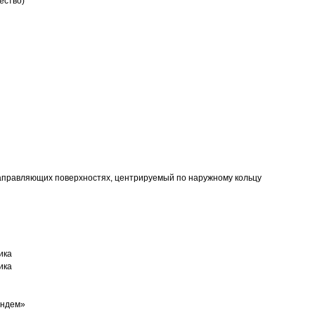
ество)
аправляющих поверхностях, центрируемый по наружному кольцу
ика
ика
андем»