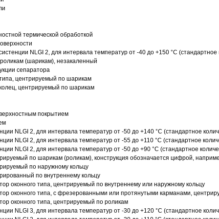
ли
ностной термической обработкой
поверхности
истенции NLGI 2, для интервала температур от -40 до +150 °C (стандартное 
роликам (шарикам), незакаленный
рукции сепаратора
 типа, центрируемый по шарикам
 колец, центрируемый по шарикам
оверхностным покрытием
ем
нции NLGI 2, для интервала температур от -50 до +140 °C (стандартное колич
нции NLGI 2, для интервала температур от -55 до +110 °C (стандартное колич
нции NLGI 2, для интервала температур от -50 до +90 °C (стандартное количе
рируемый по шарикам (роликам), конструкция обозначается цифрой, наприме
рируемый по наружному кольцу
рированный по внутреннему кольцу
ор оконного типа, центрируемый по внутреннему или наружному кольцу
ор оконного типа, с фрезерованными или протянутыми карманами, центриру
ор оконного типа, центрируемый по роликам
нции NLGI 3, для интервала температур от -30 до +120 °C (стандартное колич