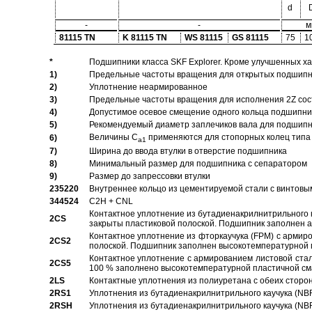
d
-
-
м
81115 TN
K 81115 TN
WS 81115
GS 81115
75
1
*
Подшипники класса SKF Explorer. Кроме улучшенных х
1)
Предельные частоты вращения для открытых подшипник
2)
Уплотнение неармированное
3)
Предельные частоты вращения для исполнения 2Z сос
4)
Допустимое осевое смещение одного кольца подшипник
5)
Рекомендуемый диаметр заплечиков вала для подшипни
Величины C
применяются для стопорных колец типа 
6)
a1
7)
Ширина до ввода втулки в отверстие подшипника
8)
Минимальный размер для подшипника с сепаратором
9)
Размер до запрессовки втулки
235220
Внутреннее кольцо из цементируемой стали с винтовы
344524
C2H + CNL
Контактное уплотнение из бутадиенакрилнитрильного к
2CS
закрыты пластиковой полоской. Подшипник заполнен 
Контактное уплотнение из фторкаучука (FPM) с армир
2CS2
полоской. Подшипник заполнен высокотемпературной 
Контактное уплотнение с армированием листовой стал
2CS5
100 % заполнено высокотемпературной пластичной см
2LS
Контактные уплотнения из полиуретана с обеих сторо
2RS1
Уплотнения из бутадиенакрилнитрильного каучука (NB
2RSH
Уплотнения из бутадиенакрилнитрильного каучука (NB