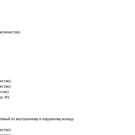
количество)
ество)
ество)
ство)
р, M1
емый по внутреннему и наружному кольцу
ество)