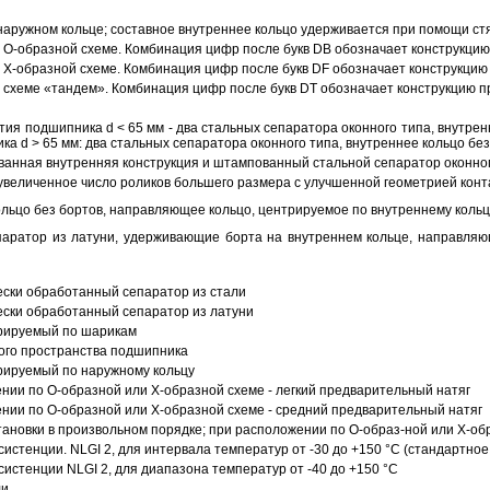
аружном кольце; составное внутреннее кольцо удерживается при помощи ст
О-образной схеме. Комбинация цифр после букв DB обозначает конструкцию
Х-образной схеме. Комбинация цифр после букв DF обозначает конструкцию 
схеме «тандем». Комбинация цифр после букв DT обозначает конструкцию п
ия подшипника d < 65 мм - два стальных сепаратора оконного типа, внутрен
ка d > 65 мм: два стальных сепаратора оконного типа, внутреннее кольцо б
анная внутренняя конструкция и штампованный стальной сепаратор оконног
увеличенное число роликов большего размера с улучшенной геометрией конта
ольцо без бортов, направляющее кольцо, центрируемое по внутреннему кольц
аратор из латуни, удерживающие борта на внутреннем кольце, направляющ
ески обработанный сепаратор из стали
ески обработанный сепаратор из латуни
трируемый по шарикам
ого пространства подшипника
рируемый по наружному кольцу
ии по О-образной или Х-образной схеме - легкий предварительный натяг
ии по О-образной или Х-образной схеме - средний предварительный натяг
ановки в произвольном порядке; при расположении по О-образ-ной или Х-об
истенции. NLGI 2, для интервала температур от -30 до +150 °C (стандартное
истенции NLGI 2, для диапазона температур от -40 до +150 °C
ли