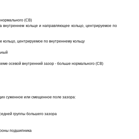
 нормального (CB)
а внутреннем кольце и направляющее кольцо, центрируемое по
 кольцо, центрируемое по внутреннему кольцу
ьный
еме осевой внутренний зазор - больше нормального (CB)
щих суженное или смещенное поле зазора:
седней группы большего зазора
ороны подшипника