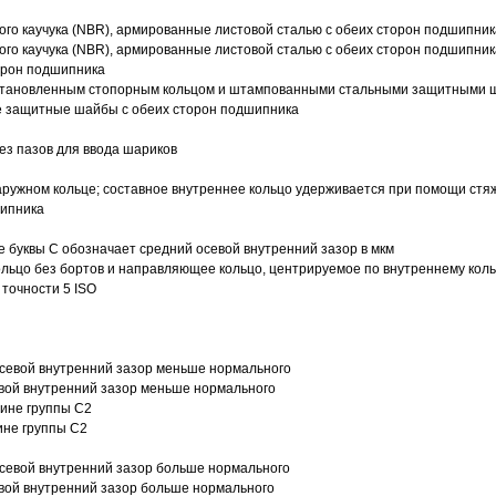
ого каучука (NBR), армированные листовой сталью с обеих сторон подшипник
ого каучука (NBR), армированные листовой сталью с обеих сторон подшипник
орон подшипника
 установленным стопорным кольцом и штампованными стальными защитными 
е защитные шайбы с обеих сторон подшипника
з пазов для ввода шариков
ружном кольце; составное внутреннее кольцо удерживается при помощи стяж
шипника
е буквы С обозначает средний осевой внутренний зазор в мкм
ольцо без бортов и направляющее кольцо, центрируемое по внутреннему кол
точности 5 ISO
севой внутренний зазор меньше нормального
вой внутренний зазор меньше нормального
вине группы C2
ине группы C2
евой внутренний зазор больше нормального
вой внутренний зазор больше нормального