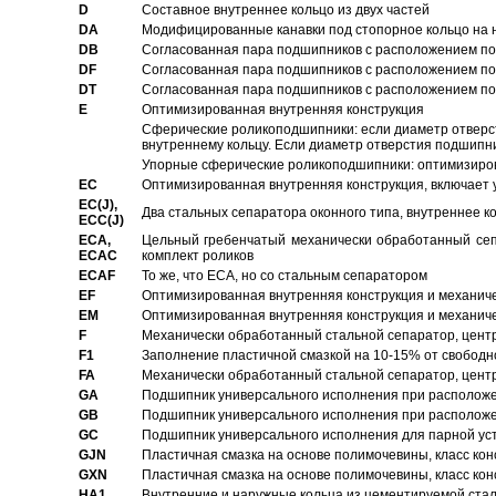
D
Составное внутреннее кольцо из двух частей
DA
Модифицированные канавки под стопорное кольцо на н
DB
Согласованная пара подшипников с расположением по 
DF
Согласованная пара подшипников с расположением по 
DT
Согласованная пара подшипников с расположением по 
E
Оптимизированная внутренняя конструкция
Сферические роликоподшипники: если диаметр отверст
внутреннему кольцу. Если диаметр отверстия подшипни
Упорные сферические роликоподшипники: оптимизиров
EC
Oптимизированная внутренняя конструкция, включает 
EC(J),
Два стальных сепаратора оконного типа, внутреннее к
ECC(J)
ECA,
Цельный гребенчатый механически обработанный сеп
ECAC
комплект роликов
ECAF
То же, что ECA, но со стальным сепаратором
EF
Оптимизированная внутренняя конструкция и механич
EM
Оптимизированная внутренняя конструкция и механич
F
Механически обработанный стальной сепаратор, цен
F1
Заполнение пластичной смазкой на 10-15% от свободн
FA
Механически обработанный стальной сепаратор, цент
GA
Подшипник универсального исполнения при расположен
GB
Подшипник универсального исполнения при расположен
GC
Подшипник универсального исполнения для парной уст
GJN
Пластичная смазка на основе полимочевины, класс конс
GXN
Пластичная смазка на основе полимочевины, класс конс
HA1
Внутренние и наружные кольца из цементируемой ста