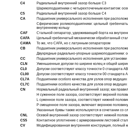
C4
Pадиальный внутренний зазор больше C3
Шарикоподшипники с четырехточечным контактом: осе
C5
Pадиальный внутренний зазор больше C4
CA
Подшипник универсального исполнения при расположен
Сферические роликоподшипники: цельный гребенчаты
внутреннему кольцу
CAF
Стальной сепаратор, удерживающий борта на внутренн
CAFA
Цельный гребенчатый механически обработанный стал
CAMA
То же, что CAFA, но с латунным сепаратором
CB
Подшипник универсального исполнения при расположен
Двухрядные радиально-упорные шарикоподшипники: о
CC
Подшипник универсального исполнения для установки 
CLN
Уменьшенные допуски по ширине колец и общей ширине
CL0
Допуски соответствуют классу точности 0 стандарта 
CL00
Допуски соответствуют классу точности 00 стандарта
CL7A
Подшипники особого качества для узлов опор ведущих
CL7C
Подшипники особого качества для узлов опор ведущих
CN
Hормальный радиальный внутренний зазор; как правил
H суженное поле зазора, соответствует верхней полов
L суженное поле зазора, соответствует нижней полови
P смещенное поле зазора, включает верхнюю половину
Указанные буквы также используются в сочетании со с
CNL
Осевой внутренний зазор соответствует нижней полов
CS5
Контактное уплотнение с армированием листовой стал
CV
Модифицированная внутренняя конструкция, полный к