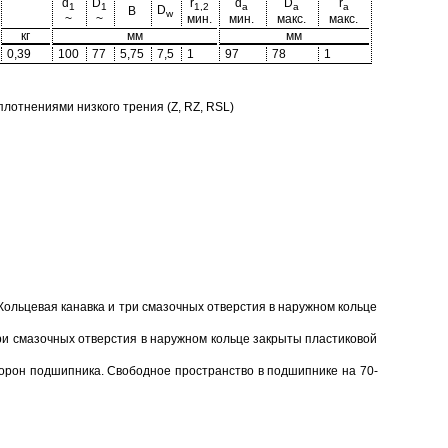
d
D
r
d
D
r
1
1
1,2
a
a
a
D
B
w
~
~
мин.
мин.
макс.
макс.
кг
мм
мм
0,39
100
77
5,75
7,5
1
97
78
1
отнениями низкого трения (Z, RZ, RSL)
Кольцевая канавка и три смазочных отверстия в наружном кольце
ри смазочных отверстия в наружном кольце закрыты пластиковой
торон подшипника. Свободное пространство в подшипнике на 70-