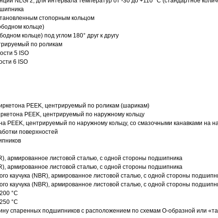
нции NLGI 2, для интервала температур от -30 до +110 °C (стандартное колич
дшипника
установленным стопорным кольцом
ободном кольце)
одном кольце) под углом 180° друг к другу
трируемый по роликам
ости 5 ISO
ости 6 ISO
иркетона PEEK, центрируемый по роликам (шарикам)
ркетона PEEK, центрируемый по наружному кольцу
а PEEK, центрируемый по наружному кольцу, со смазочными канавками на н
аботки поверхностей
ипников
R), армированное листовой сталью, с одной стороны подшипника
R), армированное листовой сталью, с одной стороны подшипника
го каучука (NBR), армированное листовой сталью, с одной стороны подшипн
го каучука (NBR), армированное листовой сталью, с одной стороны подшипн
200 °C
250 °C
ину спаренных подшипников с расположением по схемам О-образной или «т