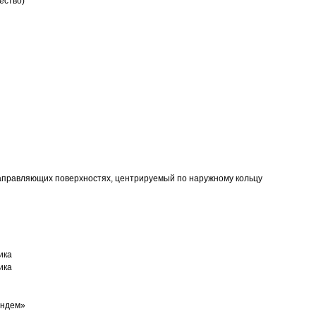
ество)
аправляющих поверхностях, центрируемый по наружному кольцу
ика
ика
андем»