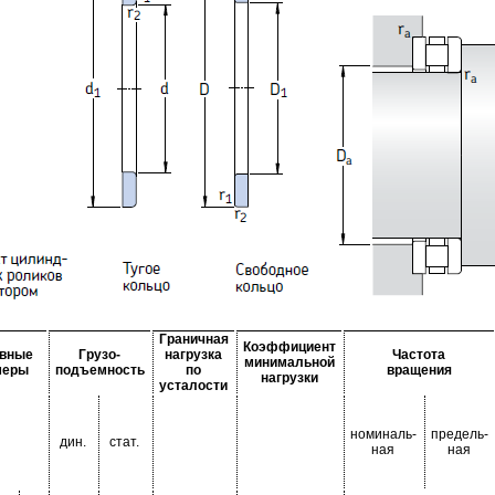
Граничная
Коэффициент
вные
Грузо-
нагрузка
Частота
минимальной
меры
подъемность
по
вращения
нагрузки
усталости
номиналь-
предель-
дин.
стат.
ная
ная