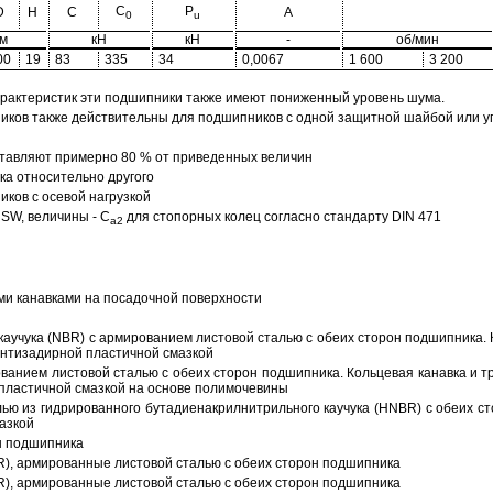
C
P
D
H
C
A
0
u
м
кН
кН
-
об/мин
00
19
83
335
34
0,0067
1 600
3 200
арактеристик эти подшипники также имеют пониженный уровень шума.
ов также действительны для подшипников с одной защитной шайбой или упл
тавляют примерно 80 % от приведенных величин
а относительно другого
ков с осевой нагрузкой
SW, величины - C
для стопорных колец согласно стандарту DIN 471
a2
ми канавками на посадочной поверхности
аучука (NBR) с армированием листовой сталью с обеих сторон подшипника. 
антизадирной пластичной смазкой
ованием листовой сталью с обеих сторон подшипника. Кольцевая канавка и т
пластичной смазкой на основе полимочевины
ью из гидрированного бутадиенакрилнитрильного каучука (HNBR) с обеих с
азкой
н подшипника
R), армированные листовой сталью с обеих сторон подшипника
R), армированные листовой сталью с обеих сторон подшипника