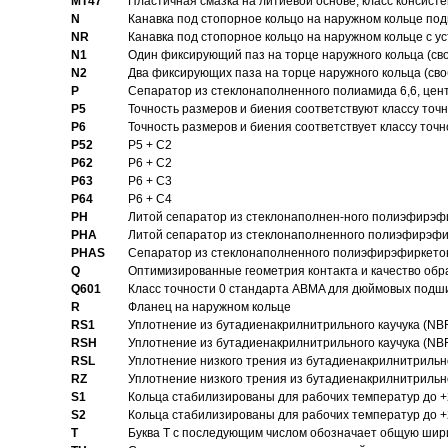
MT47
Пластичная смазка на литиевой основе, класс консисте
N
Канавка под стопорное кольцо на наружном кольце по
NR
Канавка под стопорное кольцо на наружном кольце с 
N1
Один фиксирующий паз на торце наружного кольца (св
N2
Два фиксирующих паза на торце наружного кольца (своб
P
Cепаратор из стеклонаполненного полиамида 6,6, цен
P5
Точность размеров и биения соответствуют классу точн
P6
Точность размеров и биения соответствует классу точн
P52
P5 + C2
P62
P6 + C2
P63
P6 + C3
P64
P6 + C4
PH
Литой сепаратор из стеклонаполнен-ного полиэфирэф
PHA
Литой сепаратор из стеклонаполненного полиэфирэфи
PHAS
Сепаратор из стеклонаполненного полиэфирэфиркетон
Q
Оптимизированные геометрия контакта и качество обр
Q601
Класс точности 0 стандарта ABMA для дюймовых подш
R
Фланец на наружном кольце
RS1
Уплотнение из бутадиенакрилнитрильного каучука (NB
RSH
Уплотнение из бутадиенакрилнитрильного каучука (NB
RSL
Уплотнение низкого трения из бутадиенакрилнитрильно
RZ
Уплотнение низкого трения из бутадиенакрилнитрильно
S1
Кольца стабилизированы для рабочих температур до +
S2
Кольца стабилизированы для рабочих температур до +
T
Буква T с последующим числом обозначает общую шир