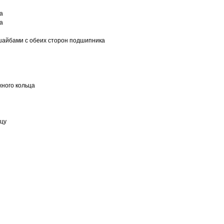
а
а
шайбами с обеих сторон подшипника
ного кольца
ьцу