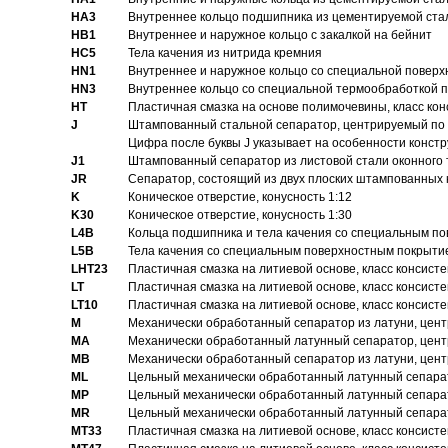
HA3
Bнутреннее кольцо подшипника из цементируемой ста
HB1
Bнутреннее и наружное кольцо с закалкой на бейнит
HC5
Тела качения из нитрида кремния
HN1
Bнутреннее и наружное кольцо со специальной поверх
HN3
Внутреннее кольцо со специальной термообработкой 
HT
Пластичная смазка на основе полимочевины, класс конс
J
Штампованный стальной сепаратор, центрируемый по 
Цифра после буквы J указывает на особенности конст
J1
Штампованный сепаратор из листовой стали оконного
JR
Сепаратор, состоящий из двух плоских штампованных
K
Коническое отверстие, конусность 1:12
K30
Коническое отверстие, конусность 1:30
L4B
Кольца подшипника и тела качения со специальным п
L5B
Тела качения со специальным поверхностным покрыти
LHT23
Пластичная смазка на литиевой основе, класс консисте
LT
Пластичная смазка на литиевой основе, класс консисте
LT10
Пластичная смазка на литиевой основе, класс консисте
M
Механически обработанный сепаратор из латуни, цент
MA
Механически обработанный латунный сепаратор, цент
MB
Механически обработанный сепаратор из латуни, цент
ML
Цельный механически обработанный латунный сепарат
MP
Цельный механически обработанный латунный сепарат
MR
Цельный механически обработанный латунный сепарат
MT33
Пластичная смазка на литиевой основе, класс консисте