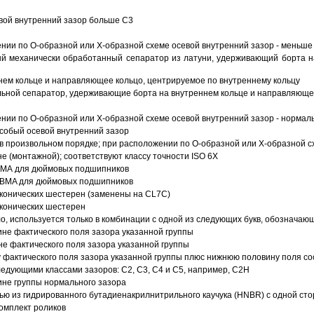
вой внутренний зазор больше C3
ии по О-образной или Х-образной схеме осевой внутренний зазор - меньше
й механически обработанный сепаратор из латуни, удерживающий борта н
ем кольце и направляющее кольцо, центрируемое по внутреннему кольцу
ьной сепаратор, удерживающие борта на внутреннем кольце и направляющее
ии по О-образной или Х-образной схеме осевой внутренний зазор - нормал
собый осевой внутренний зазор
в произвольном порядке; при расположении по О-образной или Х-образной сх
 (монтажной); соответствуют классу точности ISO 6X
АВМА для дюймовых подшипников
 ABMA для дюймовых подшипников
 конических шестерен (заменены на CL7C)
 конических шестерен
о, используется только в комбинации с одной из следующих букв, обозначаю
ине фактического поля зазора указанной группы
не фактического поля зазора указанной группы
 фактического поля зазора указанной группы плюс нижнюю половину поля со
ледующими классами зазоров: С2, C3, С4 и С5, например, С2Н
ине группы нормального зазора
ью из гидрированного бутадиенакрилнитрильного каучука (HNBR) с одной ст
омплект роликов