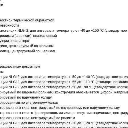
ли
ностной термической обработкой
поверхности
истенции NLGI 2, для интервала температур от -40 до +150 °C (стандартное 
роликам (шарикам), незакаленный
рукции сепаратора
 типа, центрируемый по шарикам
 колец, центрируемый по шарикам
оверхностным покрытием
ем
нции NLGI 2, для интервала температур от -50 до +140 °C (стандартное колич
нции NLGI 2, для интервала температур от -55 до +110 °C (стандартное колич
нции NLGI 2, для интервала температур от -50 до +90 °C (стандартное количе
рируемый по шарикам (роликам), конструкция обозначается цифрой, наприме
рируемый по наружному кольцу
рированный по внутреннему кольцу
ор оконного типа, центрируемый по внутреннему или наружному кольцу
ор оконного типа, с фрезерованными или протянутыми карманами, центриру
ор оконного типа, центрируемый по роликам
нции NLGI 3, для интервала температур от -30 до +120 °C (стандартное колич