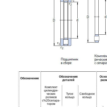
Обозначения
Осно
Обозначение
деталей
раз
Комплект
цилиндри-
ческих
Тугое
Свободное
роликов
кольцо
кольцо
с%20сепара-
тором