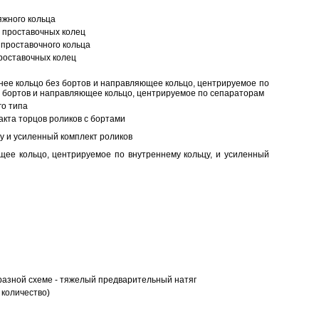
яжного кольца
 проставочных колец
проставочного кольца
роставочных колец
нее кольцо без бортов и направляющее кольцо, центрируемое по
ез бортов и направляющее кольцо, центрируемое по сепараторам
о типа
кта торцов роликов с бортами
у и усиленный комплект роликов
ее кольцо, центрируемое по внутреннему кольцу, и усиленный
разной схеме - тяжелый предварительный натяг
 количество)