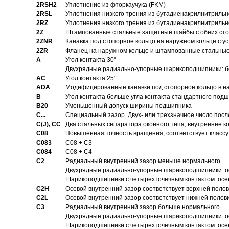
2RSH2
Уплотнение из фторкаучука (FKM)
2RSL
Уплотнения низкого трения из бутадиенакрилнитрильн
2RZ
Уплотнения низкого трения из бутадиенакрилнитрильн
2Z
Штампованные стальные защитные шайбы с обеих ст
2ZNR
Канавка под стопорное кольцо на наружном кольце с
2ZR
Фланец на наружном кольце и штампованные стальны
A
Угол контакта 30°
Двухрядные радиально-упорные шарикоподшипники: бе
AC
Угол контакта 25°
ADA
Модифицированные канавки под стопорное кольцо в на
B
Угол контакта больше угла контакта стандартного под
B20
Уменьшенный допуск ширины подшипника
C...
Специальный зазор. Двух- или трехзначное число посл
C(J), CC
Два стальных сепаратора оконного типа, внутреннее к
C08
Повышенная точность вращения, соответствует классу 
C083
C08 + C3
C084
C08 + C4
C2
Pадиальный внутренний зазор меньше нормального
Двухрядные радиально-упорные шарикоподшипники: о
Шарикоподшипники с четырехточечным контактом: осе
C2H
Осевой внутренний зазор соответствует верхней поло
C2L
Осевой внутренний зазор соответствует нижней полов
C3
Pадиальный внутренний зазор больше нормального
Двухрядные радиально-упорные шарикоподшипники: ос
Шарикоподшипники с четырехточечным контактом: осе