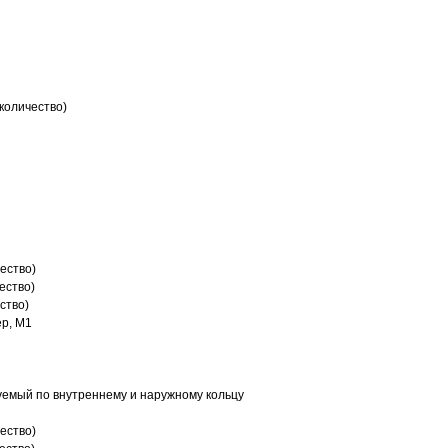
количество)
ество)
ество)
ство)
р, M1
емый по внутреннему и наружному кольцу
ество)