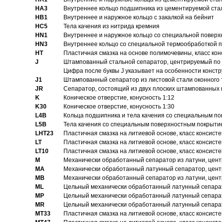
HA3
Bнутреннее кольцо подшипника из цементируемой ста
HB1
Bнутреннее и наружное кольцо с закалкой на бейнит
HC5
Тела качения из нитрида кремния
HN1
Bнутреннее и наружное кольцо со специальной поверх
HN3
Внутреннее кольцо со специальной термообработкой 
HT
Пластичная смазка на основе полимочевины, класс конс
J
Штампованный стальной сепаратор, центрируемый по 
Цифра после буквы J указывает на особенности конст
J1
Штампованный сепаратор из листовой стали оконного
JR
Сепаратор, состоящий из двух плоских штампованных
K
Коническое отверстие, конусность 1:12
K30
Коническое отверстие, конусность 1:30
L4B
Кольца подшипника и тела качения со специальным п
L5B
Тела качения со специальным поверхностным покрыти
LHT23
Пластичная смазка на литиевой основе, класс консисте
LT
Пластичная смазка на литиевой основе, класс консисте
LT10
Пластичная смазка на литиевой основе, класс консисте
M
Механически обработанный сепаратор из латуни, цент
MA
Механически обработанный латунный сепаратор, цент
MB
Механически обработанный сепаратор из латуни, цент
ML
Цельный механически обработанный латунный сепарат
MP
Цельный механически обработанный латунный сепарат
MR
Цельный механически обработанный латунный сепарат
MT33
Пластичная смазка на литиевой основе, класс консисте