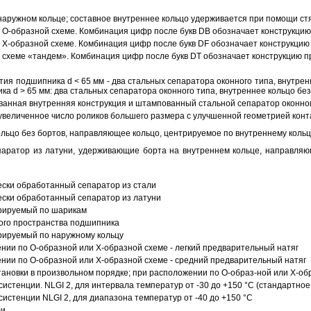
аружном кольце; составное внутреннее кольцо удерживается при помощи ст
О-образной схеме. Комбинация цифр после букв DB обозначает конструкцию
Х-образной схеме. Комбинация цифр после букв DF обозначает конструкцию 
схеме «тандем». Комбинация цифр после букв DT обозначает конструкцию п
ия подшипника d < 65 мм - два стальных сепаратора оконного типа, внутрен
ка d > 65 мм: два стальных сепаратора оконного типа, внутреннее кольцо б
анная внутренняя конструкция и штампованный стальной сепаратор оконног
увеличенное число роликов большего размера с улучшенной геометрией конта
ольцо без бортов, направляющее кольцо, центрируемое по внутреннему кольц
аратор из латуни, удерживающие борта на внутреннем кольце, направляющ
ески обработанный сепаратор из стали
ески обработанный сепаратор из латуни
трируемый по шарикам
ого пространства подшипника
рируемый по наружному кольцу
ии по О-образной или Х-образной схеме - легкий предварительный натяг
ии по О-образной или Х-образной схеме - средний предварительный натяг
ановки в произвольном порядке; при расположении по О-образ-ной или Х-об
истенции. NLGI 2, для интервала температур от -30 до +150 °C (стандартное
истенции NLGI 2, для диапазона температур от -40 до +150 °C
ли