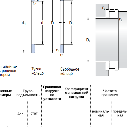
Граничная
Коэффициент
новные
Грузо-
нагрузка
Частота
минимальной
азмеры
подъемность
по
вращения
нагрузки
усталости
номиналь-
предель
дин.
стат.
ная
ная