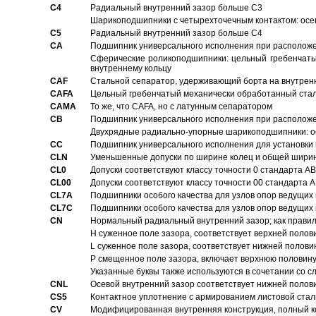
C4
Pадиальный внутренний зазор больше C3
Шарикоподшипники с четырехточечным контактом: осе
C5
Pадиальный внутренний зазор больше C4
CA
Подшипник универсального исполнения при расположен
Сферические роликоподшипники: цельный гребенчаты
внутреннему кольцу
CAF
Стальной сепаратор, удерживающий борта на внутренн
CAFA
Цельный гребенчатый механически обработанный стал
CAMA
То же, что CAFA, но с латунным сепаратором
CB
Подшипник универсального исполнения при расположен
Двухрядные радиально-упорные шарикоподшипники: о
CC
Подшипник универсального исполнения для установки 
CLN
Уменьшенные допуски по ширине колец и общей ширине
CL0
Допуски соответствуют классу точности 0 стандарта 
CL00
Допуски соответствуют классу точности 00 стандарта
CL7A
Подшипники особого качества для узлов опор ведущих
CL7C
Подшипники особого качества для узлов опор ведущих
CN
Hормальный радиальный внутренний зазор; как правил
H суженное поле зазора, соответствует верхней полов
L суженное поле зазора, соответствует нижней полови
P смещенное поле зазора, включает верхнюю половину
Указанные буквы также используются в сочетании со с
CNL
Осевой внутренний зазор соответствует нижней полов
CS5
Контактное уплотнение с армированием листовой стал
CV
Модифицированная внутренняя конструкция, полный к