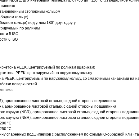
нции NLGI 2, для интервала температур от -30 до +110 °C (стандартное колич
дшипника
установленным стопорным кольцом
ободном кольце)
одном кольце) под углом 180° друг к другу
трируемый по роликам
ости 5 ISO
ости 6 ISO
иркетона PEEK, центрируемый по роликам (шарикам)
ркетона PEEK, центрируемый по наружному кольцу
а PEEK, центрируемый по наружному кольцу, со смазочными канавками на н
аботки поверхностей
ипников
R), армированное листовой сталью, с одной стороны подшипника
R), армированное листовой сталью, с одной стороны подшипника
го каучука (NBR), армированное листовой сталью, с одной стороны подшипн
го каучука (NBR), армированное листовой сталью, с одной стороны подшипн
200 °C
250 °C
ину спаренных подшипников с расположением по схемам О-образной или «т