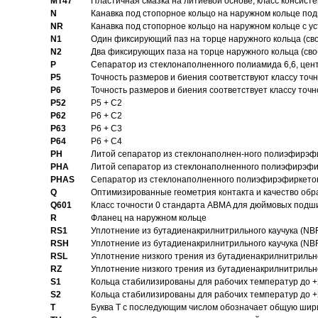
MT47
Пластичная смазка на литиевой основе, класс консисте
N
Канавка под стопорное кольцо на наружном кольце по
NR
Канавка под стопорное кольцо на наружном кольце с 
N1
Один фиксирующий паз на торце наружного кольца (св
N2
Два фиксирующих паза на торце наружного кольца (своб
P
Cепаратор из стеклонаполненного полиамида 6,6, цен
P5
Точность размеров и биения соответствуют классу точн
P6
Точность размеров и биения соответствует классу точн
P52
P5 + C2
P62
P6 + C2
P63
P6 + C3
P64
P6 + C4
PH
Литой сепаратор из стеклонаполнен-ного полиэфирэф
PHA
Литой сепаратор из стеклонаполненного полиэфирэфи
PHAS
Сепаратор из стеклонаполненного полиэфирэфиркетон
Q
Оптимизированные геометрия контакта и качество обр
Q601
Класс точности 0 стандарта ABMA для дюймовых подш
R
Фланец на наружном кольце
RS1
Уплотнение из бутадиенакрилнитрильного каучука (NB
RSH
Уплотнение из бутадиенакрилнитрильного каучука (NB
RSL
Уплотнение низкого трения из бутадиенакрилнитрильно
RZ
Уплотнение низкого трения из бутадиенакрилнитрильно
S1
Кольца стабилизированы для рабочих температур до +
S2
Кольца стабилизированы для рабочих температур до +
T
Буква T с последующим числом обозначает общую шир