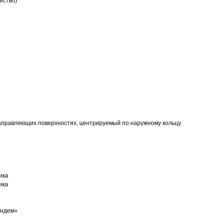
ество)
аправляющих поверхностях, центрируемый по наружному кольцу
ика
ика
андем»