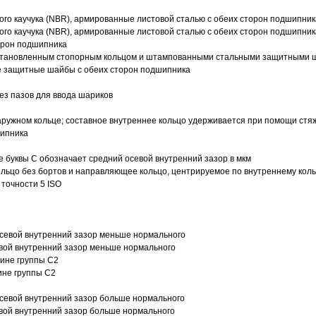
ого каучука (NBR), армированные листовой сталью с обеих сторон подшипник
ого каучука (NBR), армированные листовой сталью с обеих сторон подшипник
орон подшипника
 установленным стопорным кольцом и штампованными стальными защитными 
е защитные шайбы с обеих сторон подшипника
з пазов для ввода шариков
ружном кольце; составное внутреннее кольцо удерживается при помощи стяж
шипника
е буквы С обозначает средний осевой внутренний зазор в мкм
ольцо без бортов и направляющее кольцо, центрируемое по внутреннему кол
точности 5 ISO
севой внутренний зазор меньше нормального
вой внутренний зазор меньше нормального
вине группы C2
ине группы C2
евой внутренний зазор больше нормального
вой внутренний зазор больше нормального