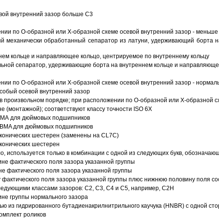
вой внутренний зазор больше C3
ии по О-образной или Х-образной схеме осевой внутренний зазор - меньше
й механически обработанный сепаратор из латуни, удерживающий борта н
ем кольце и направляющее кольцо, центрируемое по внутреннему кольцу
ьной сепаратор, удерживающие борта на внутреннем кольце и направляющее
ии по О-образной или Х-образной схеме осевой внутренний зазор - нормал
собый осевой внутренний зазор
в произвольном порядке; при расположении по О-образной или Х-образной сх
 (монтажной); соответствуют классу точности ISO 6X
АВМА для дюймовых подшипников
 ABMA для дюймовых подшипников
 конических шестерен (заменены на CL7C)
 конических шестерен
о, используется только в комбинации с одной из следующих букв, обозначаю
ине фактического поля зазора указанной группы
не фактического поля зазора указанной группы
 фактического поля зазора указанной группы плюс нижнюю половину поля со
ледующими классами зазоров: С2, C3, С4 и С5, например, С2Н
ине группы нормального зазора
ью из гидрированного бутадиенакрилнитрильного каучука (HNBR) с одной ст
омплект роликов