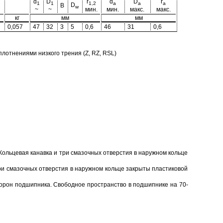
d
D
r
d
D
r
1
1
1,2
a
a
a
D
B
w
~
~
мин.
мин.
макс.
макс.
кг
мм
мм
0,057
47
32
3
5
0,6
46
31
0,6
отнениями низкого трения (Z, RZ, RSL)
Кольцевая канавка и три смазочных отверстия в наружном кольце
ри смазочных отверстия в наружном кольце закрыты пластиковой
торон подшипника. Свободное пространство в подшипнике на 70-