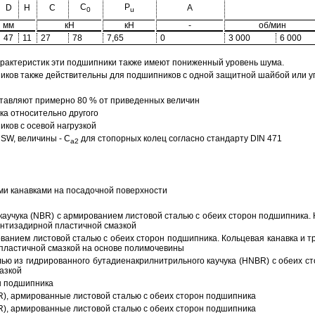
C
P
D
H
C
A
0
u
мм
кН
кН
-
об/мин
47
11
27
78
7,65
0
3 000
6 000
арактеристик эти подшипники также имеют пониженный уровень шума.
ов также действительны для подшипников с одной защитной шайбой или упл
тавляют примерно 80 % от приведенных величин
а относительно другого
ков с осевой нагрузкой
SW, величины - C
для стопорных колец согласно стандарту DIN 471
a2
ми канавками на посадочной поверхности
аучука (NBR) с армированием листовой сталью с обеих сторон подшипника. 
антизадирной пластичной смазкой
ованием листовой сталью с обеих сторон подшипника. Кольцевая канавка и т
пластичной смазкой на основе полимочевины
ью из гидрированного бутадиенакрилнитрильного каучука (HNBR) с обеих с
азкой
н подшипника
R), армированные листовой сталью с обеих сторон подшипника
R), армированные листовой сталью с обеих сторон подшипника