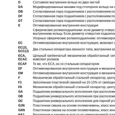
D
Составное внутреннее кольцо из двух частей
DA
Модифицированные канавки под стопорное кольцо на н
DB
Согласованная пара подшипников с расположением по 
DF
Согласованная пара подшипников с расположением по 
DT
Согласованная пара подшипников с расположением по 
E
Оптимизированная внутренняя конструкция
Сферические роликоподшипники: если диаметр отверст
внутреннему кольцу. Если диаметр отверстия подшипни
Упорные сферические роликоподшипники: оптимизиров
EC
Oптимизированная внутренняя конструкция, включает 
EC(J),
Два стальных сепаратора оконного типа, внутреннее к
ECC(J)
ECA,
Цельный гребенчатый механически обработанный сеп
ECAC
комплект роликов
ECAF
То же, что ECA, но со стальным сепаратором
EF
Оптимизированная внутренняя конструкция и механич
EM
Оптимизированная внутренняя конструкция и механич
F
Механически обработанный стальной сепаратор, цен
F1
Заполнение пластичной смазкой на 10-15% от свободн
FA
Механически обработанный стальной сепаратор, цент
GA
Подшипник универсального исполнения при расположен
GB
Подшипник универсального исполнения при расположен
GC
Подшипник универсального исполнения для парной уст
GJN
Пластичная смазка на основе полимочевины, класс конс
GXN
Пластичная смазка на основе полимочевины, класс конс
HA1
Внутренние и наружные кольца из цементируемой ста