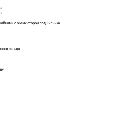
а
а
шайбами с обеих сторон подшипника
ного кольца
ьцу