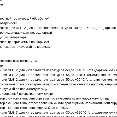
ли
ностной термической обработкой
поверхности
истенции NLGI 2, для интервала температур от -40 до +150 °C (стандартное 
роликам (шарикам), незакаленный
рукции сепаратора
 типа, центрируемый по шарикам
 колец, центрируемый по шарикам
оверхностным покрытием
ем
нции NLGI 2, для интервала температур от -50 до +140 °C (стандартное колич
нции NLGI 2, для интервала температур от -55 до +110 °C (стандартное колич
нции NLGI 2, для интервала температур от -50 до +90 °C (стандартное количе
рируемый по шарикам (роликам), конструкция обозначается цифрой, наприме
рируемый по наружному кольцу
рированный по внутреннему кольцу
ор оконного типа, центрируемый по внутреннему или наружному кольцу
ор оконного типа, с фрезерованными или протянутыми карманами, центриру
ор оконного типа, центрируемый по роликам
нции NLGI 3, для интервала температур от -30 до +120 °C (стандартное колич