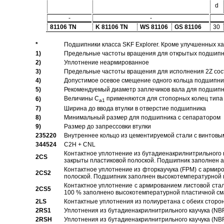
d
-
-
81106 TN
K 81106 TN
WS 81106
GS 81106
30
*
Подшипники класса SKF Explorer. Кроме улучшенных х
1)
Предельные частоты вращения для открытых подшипник
2)
Уплотнение неармированное
3)
Предельные частоты вращения для исполнения 2Z сос
4)
Допустимое осевое смещение одного кольца подшипник
5)
Рекомендуемый диаметр заплечиков вала для подшипни
Величины C
применяются для стопорных колец типа 
6)
a1
7)
Ширина до ввода втулки в отверстие подшипника
8)
Минимальный размер для подшипника с сепаратором
9)
Размер до запрессовки втулки
235220
Внутреннее кольцо из цементируемой стали с винтовы
344524
C2H + CNL
Контактное уплотнение из бутадиенакрилнитрильного к
2CS
закрыты пластиковой полоской. Подшипник заполнен 
Контактное уплотнение из фторкаучука (FPM) с армир
2CS2
полоской. Подшипник заполнен высокотемпературной 
Контактное уплотнение с армированием листовой стал
2CS5
100 % заполнено высокотемпературной пластичной см
2LS
Контактные уплотнения из полиуретана с обеих сторо
2RS1
Уплотнения из бутадиенакрилнитрильного каучука (NB
2RSH
Уплотнения из бутадиенакрилнитрильного каучука (NB