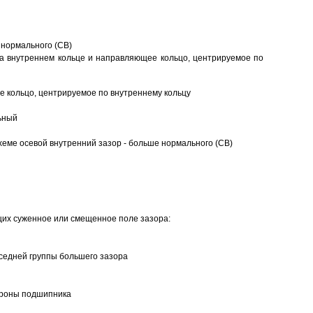
 нормального (CB)
а внутреннем кольце и направляющее кольцо, центрируемое по
 кольцо, центрируемое по внутреннему кольцу
ьный
еме осевой внутренний зазор - больше нормального (CB)
щих суженное или смещенное поле зазора:
седней группы большего зазора
ороны подшипника