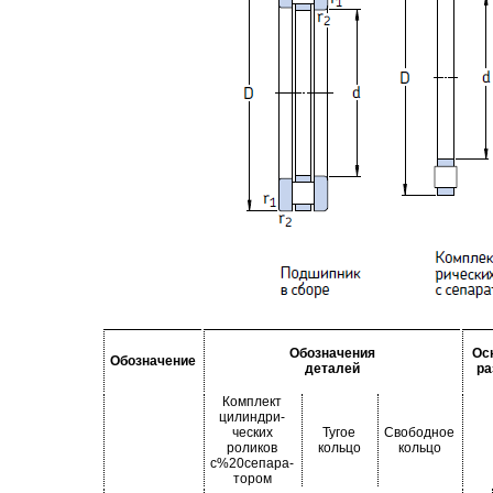
Обозначения
Ос
Обозначение
деталей
р
Комплект
цилиндри-
ческих
Тугое
Свободное
роликов
кольцо
кольцо
с%20сепара-
тором