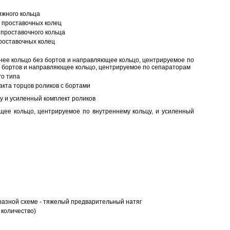
яжного кольца
 проставочных колец
проставочного кольца
роставочных колец
нее кольцо без бортов и направляющее кольцо, центрируемое по
ез бортов и направляющее кольцо, центрируемое по сепараторам
о типа
кта торцов роликов с бортами
у и усиленный комплект роликов
ее кольцо, центрируемое по внутреннему кольцу, и усиленный
разной схеме - тяжелый предварительный натяг
 количество)