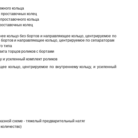
яжного кольца
 проставочных колец
проставочного кольца
роставочных колец
нее кольцо без бортов и направляющее кольцо, центрируемое по
ез бортов и направляющее кольцо, центрируемое по сепараторам
о типа
кта торцов роликов с бортами
у и усиленный комплект роликов
ее кольцо, центрируемое по внутреннему кольцу, и усиленный
разной схеме - тяжелый предварительный натяг
 количество)