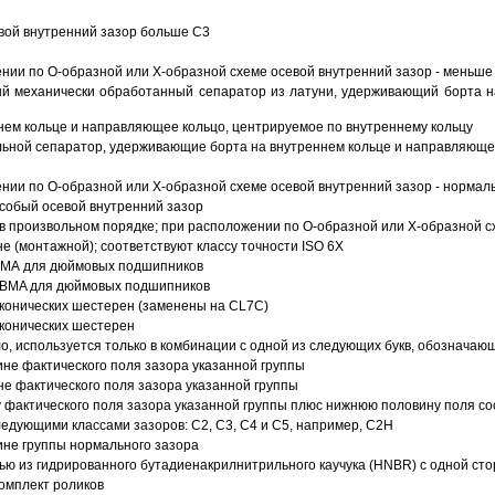
вой внутренний зазор больше C3
ии по О-образной или Х-образной схеме осевой внутренний зазор - меньше
й механически обработанный сепаратор из латуни, удерживающий борта н
ем кольце и направляющее кольцо, центрируемое по внутреннему кольцу
ьной сепаратор, удерживающие борта на внутреннем кольце и направляющее
ии по О-образной или Х-образной схеме осевой внутренний зазор - нормал
собый осевой внутренний зазор
в произвольном порядке; при расположении по О-образной или Х-образной сх
 (монтажной); соответствуют классу точности ISO 6X
АВМА для дюймовых подшипников
 ABMA для дюймовых подшипников
 конических шестерен (заменены на CL7C)
 конических шестерен
о, используется только в комбинации с одной из следующих букв, обозначаю
ине фактического поля зазора указанной группы
не фактического поля зазора указанной группы
 фактического поля зазора указанной группы плюс нижнюю половину поля со
ледующими классами зазоров: С2, C3, С4 и С5, например, С2Н
ине группы нормального зазора
ью из гидрированного бутадиенакрилнитрильного каучука (HNBR) с одной ст
омплект роликов