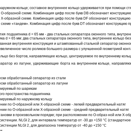
аружном кольце; составное внутреннее кольцо удерживается при помощи ст
О-образной схеме. Комбинация цифр после букв DB обозначает конструкцию
Х-образной схеме. Комбинация цифр после букв DF обозначает конструкцию 
схеме «тандем». Комбинация цифр после букв DT обозначает конструкцию п
ия подшипника d < 65 мм - два стальных сепаратора оконного типа, внутрен
ка d > 65 мм: два стальных сепаратора оконного типа, внутреннее кольцо б
анная внутренняя конструкция и штампованный стальной сепаратор оконног
увеличенное число роликов большего размера с улучшенной геометрией конта
ольцо без бортов, направляющее кольцо, центрируемое по внутреннему кольц
аратор из латуни, удерживающие борта на внутреннем кольце, направляющ
ески обработанный сепаратор из стали
ески обработанный сепаратор из латуни
трируемый по шарикам
ого пространства подшипника
рируемый по наружному кольцу
ии по О-образной или Х-образной схеме - легкий предварительный натяг
ии по О-образной или Х-образной схеме - средний предварительный натяг
ановки в произвольном порядке; при расположении по О-образ-ной или Х-об
истенции. NLGI 2, для интервала температур от -30 до +150 °C (стандартное
истенции NLGI 2, для диапазона температур от -40 до +150 °C
ли