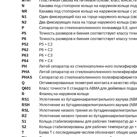
MT47
Пластичная смазка на литиевой основе, класс консисте
N
Канавка под стопорное кольцо на наружном кольце по
NR
Канавка под стопорное кольцо на наружном кольце с 
N1
Один фиксирующий паз на торце наружного кольца (св
N2
Два фиксирующих паза на торце наружного кольца (своб
P
Cепаратор из стеклонаполненного полиамида 6,6, цен
P5
Точность размеров и биения соответствуют классу точн
P6
Точность размеров и биения соответствует классу точн
P52
P5 + C2
P62
P6 + C2
P63
P6 + C3
P64
P6 + C4
PH
Литой сепаратор из стеклонаполнен-ного полиэфирэф
PHA
Литой сепаратор из стеклонаполненного полиэфирэфи
PHAS
Сепаратор из стеклонаполненного полиэфирэфиркетон
Q
Оптимизированные геометрия контакта и качество обр
Q601
Класс точности 0 стандарта ABMA для дюймовых подш
R
Фланец на наружном кольце
RS1
Уплотнение из бутадиенакрилнитрильного каучука (NB
RSH
Уплотнение из бутадиенакрилнитрильного каучука (NB
RSL
Уплотнение низкого трения из бутадиенакрилнитрильно
RZ
Уплотнение низкого трения из бутадиенакрилнитрильно
S1
Кольца стабилизированы для рабочих температур до +
S2
Кольца стабилизированы для рабочих температур до +
T
Буква T с последующим числом обозначает общую шир