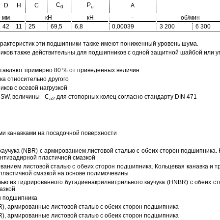
C
P
D
H
C
A
0
u
мм
кН
кН
-
об/мин
42
11
25
69,5
6,8
0,00039
3 200
6 300
арактеристик эти подшипники также имеют пониженный уровень шума.
ов также действительны для подшипников с одной защитной шайбой или упл
тавляют примерно 80 % от приведенных величин
а относительно другого
ков с осевой нагрузкой
SW, величины - C
для стопорных колец согласно стандарту DIN 471
a2
ми канавками на посадочной поверхности
аучука (NBR) с армированием листовой сталью с обеих сторон подшипника. 
антизадирной пластичной смазкой
ованием листовой сталью с обеих сторон подшипника. Кольцевая канавка и т
пластичной смазкой на основе полимочевины
ью из гидрированного бутадиенакрилнитрильного каучука (HNBR) с обеих с
азкой
н подшипника
R), армированные листовой сталью с обеих сторон подшипника
R), армированные листовой сталью с обеих сторон подшипника