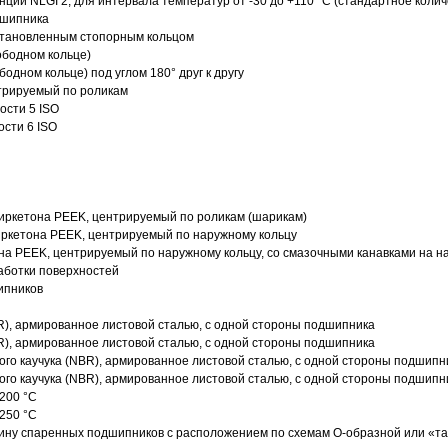
нции NLGI 2, для интервала температур от -30 до +110 °C (стандартное колич
дшипника
установленным стопорным кольцом
ободном кольце)
одном кольце) под углом 180° друг к другу
трируемый по роликам
ости 5 ISO
ости 6 ISO
иркетона PEEK, центрируемый по роликам (шарикам)
ркетона PEEK, центрируемый по наружному кольцу
а PEEK, центрируемый по наружному кольцу, со смазочными канавками на н
аботки поверхностей
ипников
R), армированное листовой сталью, с одной стороны подшипника
R), армированное листовой сталью, с одной стороны подшипника
го каучука (NBR), армированное листовой сталью, с одной стороны подшипн
го каучука (NBR), армированное листовой сталью, с одной стороны подшипн
200 °C
250 °C
ину спаренных подшипников с расположением по схемам О-образной или «т