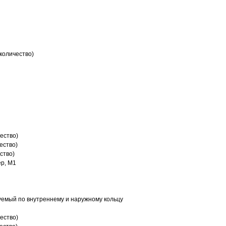
количество)
ество)
ество)
ство)
р, M1
емый по внутреннему и наружному кольцу
ество)