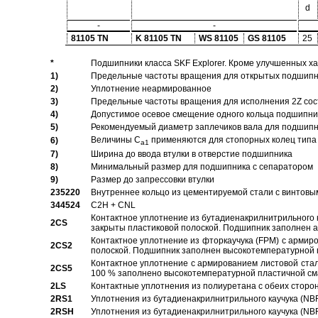
d
-
-
81105 TN
K 81105 TN
WS 81105
GS 81105
25
*
Подшипники класса SKF Explorer. Кроме улучшенных х
1)
Предельные частоты вращения для открытых подшипник
2)
Уплотнение неармированное
3)
Предельные частоты вращения для исполнения 2Z сос
4)
Допустимое осевое смещение одного кольца подшипник
5)
Рекомендуемый диаметр заплечиков вала для подшипни
Величины C
применяются для стопорных колец типа 
6)
a1
7)
Ширина до ввода втулки в отверстие подшипника
8)
Минимальный размер для подшипника с сепаратором
9)
Размер до запрессовки втулки
235220
Внутреннее кольцо из цементируемой стали с винтовы
344524
C2H + CNL
Контактное уплотнение из бутадиенакрилнитрильного к
2CS
закрыты пластиковой полоской. Подшипник заполнен 
Контактное уплотнение из фторкаучука (FPM) с армир
2CS2
полоской. Подшипник заполнен высокотемпературной 
Контактное уплотнение с армированием листовой стал
2CS5
100 % заполнено высокотемпературной пластичной см
2LS
Контактные уплотнения из полиуретана с обеих сторо
2RS1
Уплотнения из бутадиенакрилнитрильного каучука (NB
2RSH
Уплотнения из бутадиенакрилнитрильного каучука (NB