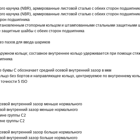
ого каучука (NBR), армированные листовой сталью с обеих сторон подшипник
ого каучука (NBR), армированные листовой сталью с обеих сторон подшипник
орон подшипника
 установленным стопорным кольцом и штампованными стальными защитными 
е защитные шайбы с обеих сторон подшипника
з пазов для ввода шариков
ружном кольце; составное внутреннее кольцо удерживается при помощи стяж
шипника
е буквы С обозначает средний осевой внутренний зазор в мкм
ольцо без бортов и направляющее кольцо, центрируемое по внутреннему кол
точности 5 ISO
севой внутренний зазор меньше нормального
вой внутренний зазор меньше нормального
вине группы C2
ине группы C2
евой внутренний зазор больше нормального
вой внутренний зазор больше нормального