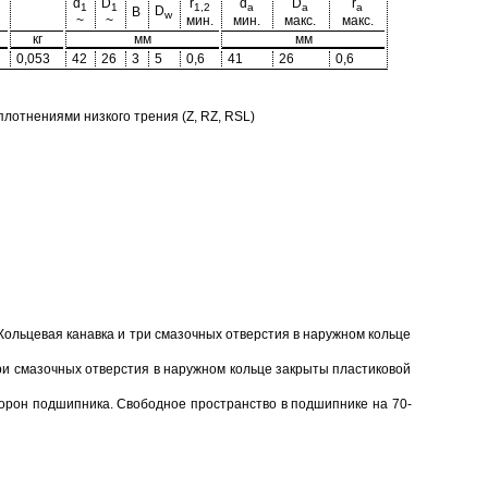
d
D
r
d
D
r
1
1
1,2
a
a
a
D
B
w
~
~
мин.
мин.
макс.
макс.
кг
мм
мм
0,053
42
26
3
5
0,6
41
26
0,6
отнениями низкого трения (Z, RZ, RSL)
Кольцевая канавка и три смазочных отверстия в наружном кольце
ри смазочных отверстия в наружном кольце закрыты пластиковой
торон подшипника. Свободное пространство в подшипнике на 70-