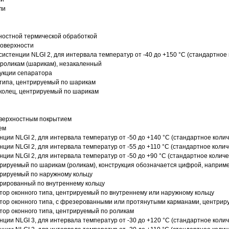
ли
ностной термической обработкой
поверхности
истенции NLGI 2, для интервала температур от -40 до +150 °C (стандартное 
роликам (шарикам), незакаленный
рукции сепаратора
 типа, центрируемый по шарикам
 колец, центрируемый по шарикам
оверхностным покрытием
ем
нции NLGI 2, для интервала температур от -50 до +140 °C (стандартное колич
нции NLGI 2, для интервала температур от -55 до +110 °C (стандартное колич
нции NLGI 2, для интервала температур от -50 до +90 °C (стандартное количе
рируемый по шарикам (роликам), конструкция обозначается цифрой, наприме
рируемый по наружному кольцу
рированный по внутреннему кольцу
ор оконного типа, центрируемый по внутреннему или наружному кольцу
ор оконного типа, с фрезерованными или протянутыми карманами, центриру
ор оконного типа, центрируемый по роликам
нции NLGI 3, для интервала температур от -30 до +120 °C (стандартное колич