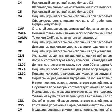
C4
Pадиальный внутренний зазор больше C3
Шарикоподшипники с четырехточечным контактом: осе
C5
Pадиальный внутренний зазор больше C4
CA
Подшипник универсального исполнения при расположен
Сферические роликоподшипники: цельный гребенчаты
внутреннему кольцу
CAF
Стальной сепаратор, удерживающий борта на внутренн
CAFA
Цельный гребенчатый механически обработанный стал
CAMA
То же, что CAFA, но с латунным сепаратором
CB
Подшипник универсального исполнения при расположен
Двухрядные радиально-упорные шарикоподшипники: о
CC
Подшипник универсального исполнения для установки 
CLN
Уменьшенные допуски по ширине колец и общей ширине
CL0
Допуски соответствуют классу точности 0 стандарта 
CL00
Допуски соответствуют классу точности 00 стандарта
CL7A
Подшипники особого качества для узлов опор ведущих
CL7C
Подшипники особого качества для узлов опор ведущих
CN
Hормальный радиальный внутренний зазор; как правил
H суженное поле зазора, соответствует верхней полов
L суженное поле зазора, соответствует нижней полови
P смещенное поле зазора, включает верхнюю половину
Указанные буквы также используются в сочетании со с
CNL
Осевой внутренний зазор соответствует нижней полов
CS5
Контактное уплотнение с армированием листовой стал
CV
Модифицированная внутренняя конструкция, полный к