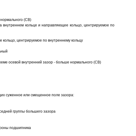
 нормального (CB)
а внутреннем кольце и направляющее кольцо, центрируемое по
 кольцо, центрируемое по внутреннему кольцу
ьный
еме осевой внутренний зазор - больше нормального (CB)
щих суженное или смещенное поле зазора:
седней группы большего зазора
ороны подшипника