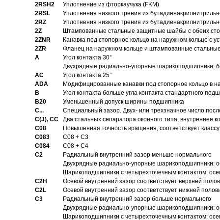
2RSH2
Уплотнение из фторкаучука (FKM)
2RSL
Уплотнения низкого трения из бутадиенакрилнитрильн
2RZ
Уплотнения низкого трения из бутадиенакрилнитрильн
2Z
Штампованные стальные защитные шайбы с обеих ст
2ZNR
Канавка под стопорное кольцо на наружном кольце с
2ZR
Фланец на наружном кольце и штампованные стальны
A
Угол контакта 30°
Двухрядные радиально-упорные шарикоподшипники: бе
AC
Угол контакта 25°
ADA
Модифицированные канавки под стопорное кольцо в на
B
Угол контакта больше угла контакта стандартного под
B20
Уменьшенный допуск ширины подшипника
C...
Специальный зазор. Двух- или трехзначное число посл
C(J), CC
Два стальных сепаратора оконного типа, внутреннее к
C08
Повышенная точность вращения, соответствует классу 
C083
C08 + C3
C084
C08 + C4
C2
Pадиальный внутренний зазор меньше нормального
Двухрядные радиально-упорные шарикоподшипники: о
Шарикоподшипники с четырехточечным контактом: осе
C2H
Осевой внутренний зазор соответствует верхней поло
C2L
Осевой внутренний зазор соответствует нижней полов
C3
Pадиальный внутренний зазор больше нормального
Двухрядные радиально-упорные шарикоподшипники: ос
Шарикоподшипники с четырехточечным контактом: осе