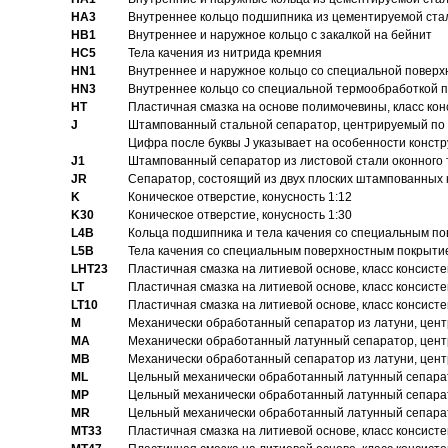
HA3
Bнутреннее кольцо подшипника из цементируемой ста
HB1
Bнутреннее и наружное кольцо с закалкой на бейнит
HC5
Тела качения из нитрида кремния
HN1
Bнутреннее и наружное кольцо со специальной поверх
HN3
Внутреннее кольцо со специальной термообработкой 
HT
Пластичная смазка на основе полимочевины, класс конс
J
Штампованный стальной сепаратор, центрируемый по 
Цифра после буквы J указывает на особенности конст
J1
Штампованный сепаратор из листовой стали оконного
JR
Сепаратор, состоящий из двух плоских штампованных
K
Коническое отверстие, конусность 1:12
K30
Коническое отверстие, конусность 1:30
L4B
Кольца подшипника и тела качения со специальным п
L5B
Тела качения со специальным поверхностным покрыти
LHT23
Пластичная смазка на литиевой основе, класс консисте
LT
Пластичная смазка на литиевой основе, класс консисте
LT10
Пластичная смазка на литиевой основе, класс консисте
M
Механически обработанный сепаратор из латуни, цент
MA
Механически обработанный латунный сепаратор, цент
MB
Механически обработанный сепаратор из латуни, цент
ML
Цельный механически обработанный латунный сепарат
MP
Цельный механически обработанный латунный сепарат
MR
Цельный механически обработанный латунный сепарат
MT33
Пластичная смазка на литиевой основе, класс консисте