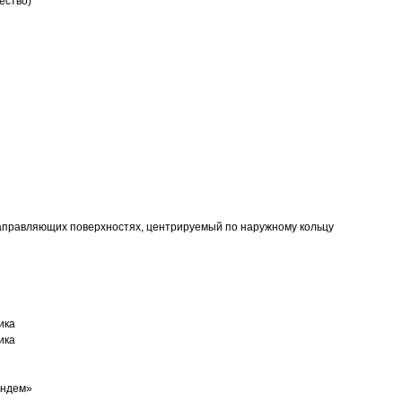
ество)
аправляющих поверхностях, центрируемый по наружному кольцу
ика
ика
андем»