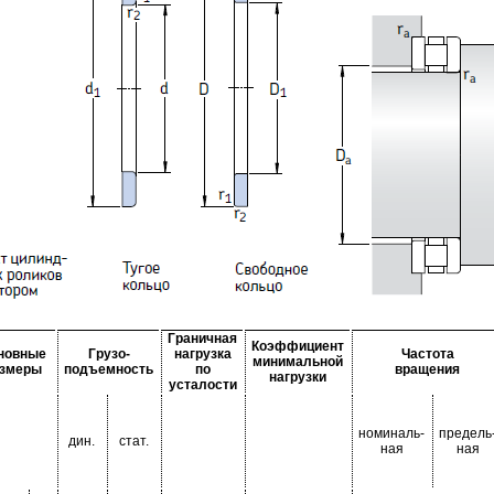
Граничная
Коэффициент
новные
Грузо-
нагрузка
Частота
минимальной
азмеры
подъемность
по
вращения
нагрузки
усталости
номиналь-
предель
дин.
стат.
ная
ная