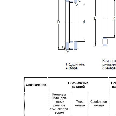
Обозначения
Ос
Обозначение
деталей
р
Комплект
цилиндри-
ческих
Тугое
Свободное
роликов
кольцо
кольцо
с%20сепара-
тором