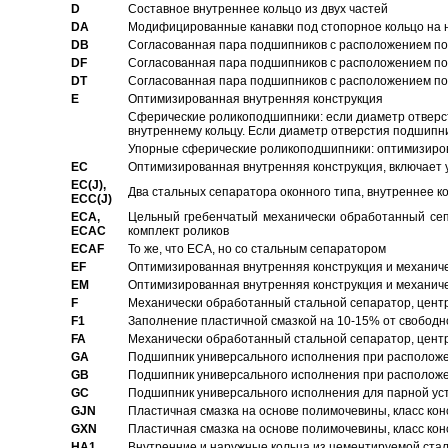
D
Составное внутреннее кольцо из двух частей
DA
Модифицированные канавки под стопорное кольцо на н
DB
Согласованная пара подшипников с расположением по 
DF
Согласованная пара подшипников с расположением по 
DT
Согласованная пара подшипников с расположением по 
E
Оптимизированная внутренняя конструкция
Сферические роликоподшипники: если диаметр отверст
внутреннему кольцу. Если диаметр отверстия подшипни
Упорные сферические роликоподшипники: оптимизиров
EC
Oптимизированная внутренняя конструкция, включает 
EC(J),
Два стальных сепаратора оконного типа, внутреннее к
ECC(J)
ECA,
Цельный гребенчатый механически обработанный сеп
ECAC
комплект роликов
ECAF
То же, что ECA, но со стальным сепаратором
EF
Оптимизированная внутренняя конструкция и механич
EM
Оптимизированная внутренняя конструкция и механич
F
Механически обработанный стальной сепаратор, цен
F1
Заполнение пластичной смазкой на 10-15% от свободн
FA
Механически обработанный стальной сепаратор, цент
GA
Подшипник универсального исполнения при расположен
GB
Подшипник универсального исполнения при расположен
GC
Подшипник универсального исполнения для парной уст
GJN
Пластичная смазка на основе полимочевины, класс конс
GXN
Пластичная смазка на основе полимочевины, класс конс
HA1
Внутренние и наружные кольца из цементируемой ста