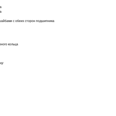
а
а
шайбами с обеих сторон подшипника
ного кольца
ьцу