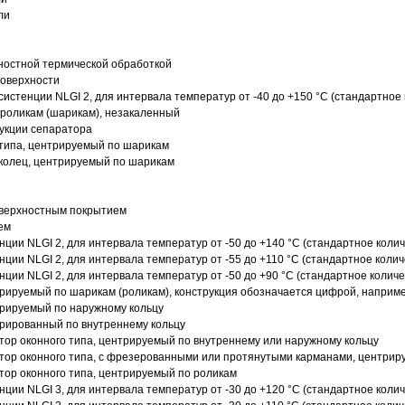
ли
ностной термической обработкой
поверхности
истенции NLGI 2, для интервала температур от -40 до +150 °C (стандартное 
роликам (шарикам), незакаленный
рукции сепаратора
 типа, центрируемый по шарикам
 колец, центрируемый по шарикам
оверхностным покрытием
ем
нции NLGI 2, для интервала температур от -50 до +140 °C (стандартное колич
нции NLGI 2, для интервала температур от -55 до +110 °C (стандартное колич
нции NLGI 2, для интервала температур от -50 до +90 °C (стандартное количе
рируемый по шарикам (роликам), конструкция обозначается цифрой, наприме
рируемый по наружному кольцу
рированный по внутреннему кольцу
ор оконного типа, центрируемый по внутреннему или наружному кольцу
ор оконного типа, с фрезерованными или протянутыми карманами, центриру
ор оконного типа, центрируемый по роликам
нции NLGI 3, для интервала температур от -30 до +120 °C (стандартное колич