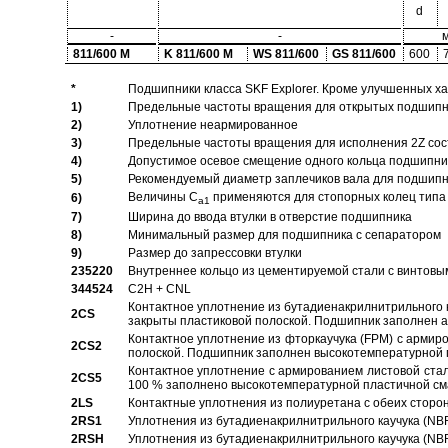
d
-
-
811/600 M
K 811/600 M
WS 811/600
GS 811/600
600
*
Подшипники класса SKF Explorer. Кроме улучшенных х
1)
Предельные частоты вращения для открытых подшипник
2)
Уплотнение неармированное
3)
Предельные частоты вращения для исполнения 2Z сос
4)
Допустимое осевое смещение одного кольца подшипник
5)
Рекомендуемый диаметр заплечиков вала для подшипни
Величины C
применяются для стопорных колец типа 
6)
a1
7)
Ширина до ввода втулки в отверстие подшипника
8)
Минимальный размер для подшипника с сепаратором
9)
Размер до запрессовки втулки
235220
Внутреннее кольцо из цементируемой стали с винтовы
344524
C2H + CNL
Контактное уплотнение из бутадиенакрилнитрильного к
2CS
закрыты пластиковой полоской. Подшипник заполнен 
Контактное уплотнение из фторкаучука (FPM) с армир
2CS2
полоской. Подшипник заполнен высокотемпературной 
Контактное уплотнение с армированием листовой стал
2CS5
100 % заполнено высокотемпературной пластичной см
2LS
Контактные уплотнения из полиуретана с обеих сторо
2RS1
Уплотнения из бутадиенакрилнитрильного каучука (NB
2RSH
Уплотнения из бутадиенакрилнитрильного каучука (NB