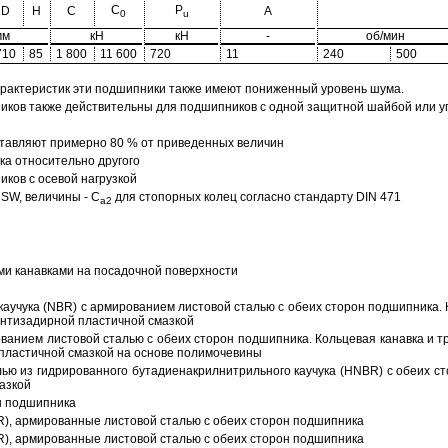
C
P
D
H
C
A
0
u
мм
кН
кН
-
об/мин
710
85
1 800
11 600
720
11
240
500
арактеристик эти подшипники также имеют пониженный уровень шума.
ов также действительны для подшипников с одной защитной шайбой или упл
тавляют примерно 80 % от приведенных величин
а относительно другого
ков с осевой нагрузкой
SW, величины - C
для стопорных колец согласно стандарту DIN 471
a2
ми канавками на посадочной поверхности
аучука (NBR) с армированием листовой сталью с обеих сторон подшипника. 
антизадирной пластичной смазкой
ованием листовой сталью с обеих сторон подшипника. Кольцевая канавка и т
пластичной смазкой на основе полимочевины
ью из гидрированного бутадиенакрилнитрильного каучука (HNBR) с обеих с
азкой
н подшипника
R), армированные листовой сталью с обеих сторон подшипника
R), армированные листовой сталью с обеих сторон подшипника