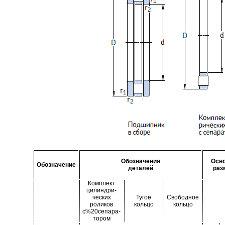
Обозначения
Осн
Обозначение
деталей
раз
Комплект
цилиндри-
ческих
Тугое
Свободное
роликов
кольцо
кольцо
с%20сепара-
тором