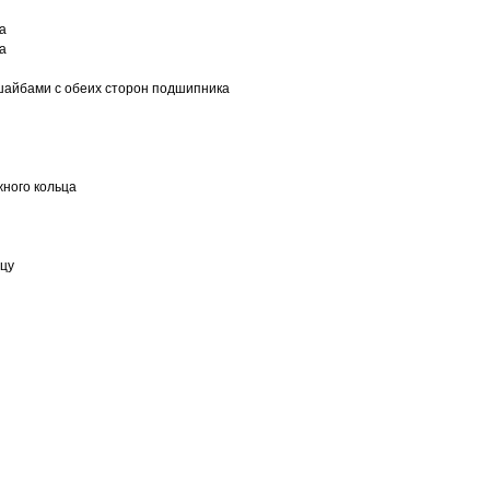
а
а
шайбами с обеих сторон подшипника
ного кольца
ьцу