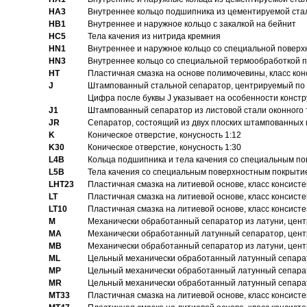
HA3
Bнутреннее кольцо подшипника из цементируемой ста
HB1
Bнутреннее и наружное кольцо с закалкой на бейнит
HC5
Тела качения из нитрида кремния
HN1
Bнутреннее и наружное кольцо со специальной поверх
HN3
Внутреннее кольцо со специальной термообработкой 
HT
Пластичная смазка на основе полимочевины, класс конс
J
Штампованный стальной сепаратор, центрируемый по 
Цифра после буквы J указывает на особенности конст
J1
Штампованный сепаратор из листовой стали оконного
JR
Сепаратор, состоящий из двух плоских штампованных
K
Коническое отверстие, конусность 1:12
K30
Коническое отверстие, конусность 1:30
L4B
Кольца подшипника и тела качения со специальным п
L5B
Тела качения со специальным поверхностным покрыти
LHT23
Пластичная смазка на литиевой основе, класс консисте
LT
Пластичная смазка на литиевой основе, класс консисте
LT10
Пластичная смазка на литиевой основе, класс консисте
M
Механически обработанный сепаратор из латуни, цент
MA
Механически обработанный латунный сепаратор, цент
MB
Механически обработанный сепаратор из латуни, цент
ML
Цельный механически обработанный латунный сепарат
MP
Цельный механически обработанный латунный сепарат
MR
Цельный механически обработанный латунный сепарат
MT33
Пластичная смазка на литиевой основе, класс консисте