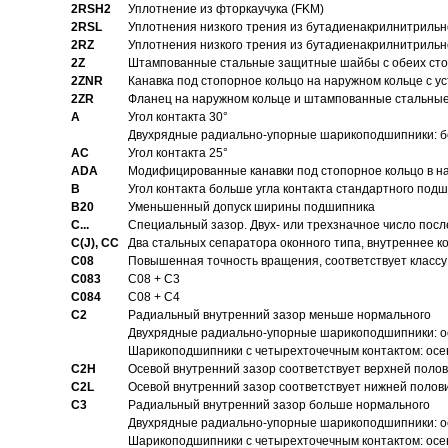
2RSH2
Уплотнение из фторкаучука (FKM)
2RSL
Уплотнения низкого трения из бутадиенакрилнитрильн
2RZ
Уплотнения низкого трения из бутадиенакрилнитрильн
2Z
Штампованные стальные защитные шайбы с обеих ст
2ZNR
Канавка под стопорное кольцо на наружном кольце с
2ZR
Фланец на наружном кольце и штампованные стальны
A
Угол контакта 30°
Двухрядные радиально-упорные шарикоподшипники: бе
AC
Угол контакта 25°
ADA
Модифицированные канавки под стопорное кольцо в на
B
Угол контакта больше угла контакта стандартного под
B20
Уменьшенный допуск ширины подшипника
C...
Специальный зазор. Двух- или трехзначное число посл
C(J), CC
Два стальных сепаратора оконного типа, внутреннее к
C08
Повышенная точность вращения, соответствует классу 
C083
C08 + C3
C084
C08 + C4
C2
Pадиальный внутренний зазор меньше нормального
Двухрядные радиально-упорные шарикоподшипники: о
Шарикоподшипники с четырехточечным контактом: осе
C2H
Осевой внутренний зазор соответствует верхней поло
C2L
Осевой внутренний зазор соответствует нижней полов
C3
Pадиальный внутренний зазор больше нормального
Двухрядные радиально-упорные шарикоподшипники: ос
Шарикоподшипники с четырехточечным контактом: осе