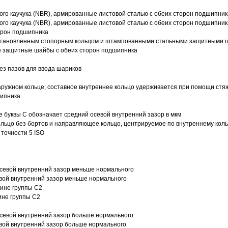
ого каучука (NBR), армированные листовой сталью с обеих сторон подшипник
ого каучука (NBR), армированные листовой сталью с обеих сторон подшипник
орон подшипника
 установленным стопорным кольцом и штампованными стальными защитными 
е защитные шайбы с обеих сторон подшипника
з пазов для ввода шариков
ружном кольце; составное внутреннее кольцо удерживается при помощи стяж
шипника
е буквы С обозначает средний осевой внутренний зазор в мкм
ольцо без бортов и направляющее кольцо, центрируемое по внутреннему кол
точности 5 ISO
севой внутренний зазор меньше нормального
вой внутренний зазор меньше нормального
вине группы C2
ине группы C2
евой внутренний зазор больше нормального
вой внутренний зазор больше нормального