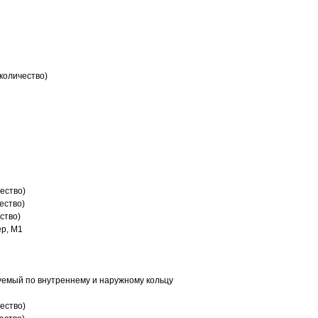
количество)
ество)
ество)
ство)
р, M1
емый по внутреннему и наружному кольцу
ество)