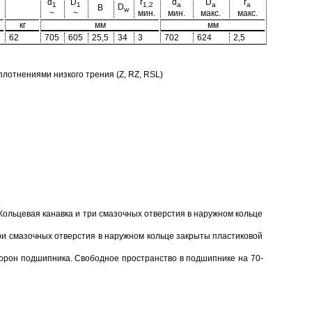
d
D
r
d
D
r
1
1
1,2
a
a
a
D
B
w
~
~
мин.
мин.
макс.
макс.
кг
мм
мм
62
705
605
25,5
34
3
702
624
2,5
отнениями низкого трения (Z, RZ, RSL)
Кольцевая канавка и три смазочных отверстия в наружном кольце
ри смазочных отверстия в наружном кольце закрыты пластиковой
торон подшипника. Свободное пространство в подшипнике на 70-