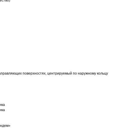
ество)
аправляющих поверхностях, центрируемый по наружному кольцу
ика
ика
андем»