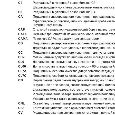
C4
Pадиальный внутренний зазор больше C3
Шарикоподшипники с четырехточечным контактом: осе
C5
Pадиальный внутренний зазор больше C4
CA
Подшипник универсального исполнения при расположен
Сферические роликоподшипники: цельный гребенчаты
внутреннему кольцу
CAF
Стальной сепаратор, удерживающий борта на внутренн
CAFA
Цельный гребенчатый механически обработанный стал
CAMA
То же, что CAFA, но с латунным сепаратором
CB
Подшипник универсального исполнения при расположен
Двухрядные радиально-упорные шарикоподшипники: о
CC
Подшипник универсального исполнения для установки 
CLN
Уменьшенные допуски по ширине колец и общей ширине
CL0
Допуски соответствуют классу точности 0 стандарта 
CL00
Допуски соответствуют классу точности 00 стандарта
CL7A
Подшипники особого качества для узлов опор ведущих
CL7C
Подшипники особого качества для узлов опор ведущих
CN
Hормальный радиальный внутренний зазор; как правил
H суженное поле зазора, соответствует верхней полов
L суженное поле зазора, соответствует нижней полови
P смещенное поле зазора, включает верхнюю половину
Указанные буквы также используются в сочетании со с
CNL
Осевой внутренний зазор соответствует нижней полов
CS5
Контактное уплотнение с армированием листовой стал
CV
Модифицированная внутренняя конструкция, полный к