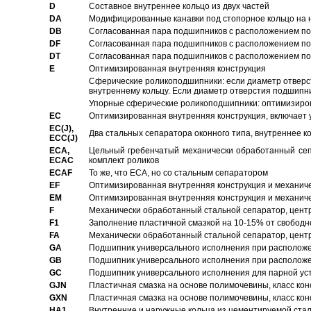
D
Составное внутреннее кольцо из двух частей
DA
Модифицированные канавки под стопорное кольцо на н
DB
Согласованная пара подшипников с расположением по 
DF
Согласованная пара подшипников с расположением по 
DT
Согласованная пара подшипников с расположением по 
E
Оптимизированная внутренняя конструкция
Сферические роликоподшипники: если диаметр отверст
внутреннему кольцу. Если диаметр отверстия подшипни
Упорные сферические роликоподшипники: оптимизиров
EC
Oптимизированная внутренняя конструкция, включает 
EC(J),
Два стальных сепаратора оконного типа, внутреннее к
ECC(J)
ECA,
Цельный гребенчатый механически обработанный сеп
ECAC
комплект роликов
ECAF
То же, что ECA, но со стальным сепаратором
EF
Оптимизированная внутренняя конструкция и механич
EM
Оптимизированная внутренняя конструкция и механич
F
Механически обработанный стальной сепаратор, цен
F1
Заполнение пластичной смазкой на 10-15% от свободн
FA
Механически обработанный стальной сепаратор, цент
GA
Подшипник универсального исполнения при расположен
GB
Подшипник универсального исполнения при расположен
GC
Подшипник универсального исполнения для парной уст
GJN
Пластичная смазка на основе полимочевины, класс конс
GXN
Пластичная смазка на основе полимочевины, класс конс
HA1
Внутренние и наружные кольца из цементируемой ста