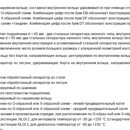
аружном кольце; составное внутреннее кольцо удерживается при помощи ст
О-образной схеме. Комбинация цифр после букв DB обозначает конструкцию
Х-образной схеме. Комбинация цифр после букв DF обозначает конструкцию 
схеме «тандем». Комбинация цифр после букв DT обозначает конструкцию п
ия подшипника d < 65 мм - два стальных сепаратора оконного типа, внутрен
ка d > 65 мм: два стальных сепаратора оконного типа, внутреннее кольцо б
анная внутренняя конструкция и штампованный стальной сепаратор оконног
увеличенное число роликов большего размера с улучшенной геометрией конта
ольцо без бортов, направляющее кольцо, центрируемое по внутреннему кольц
аратор из латуни, удерживающие борта на внутреннем кольце, направляющ
ески обработанный сепаратор из стали
ески обработанный сепаратор из латуни
трируемый по шарикам
ого пространства подшипника
рируемый по наружному кольцу
ии по О-образной или Х-образной схеме - легкий предварительный натяг
ии по О-образной или Х-образной схеме - средний предварительный натяг
ановки в произвольном порядке; при расположении по О-образ-ной или Х-об
истенции. NLGI 2, для интервала температур от -30 до +150 °C (стандартное
истенции NLGI 2, для диапазона температур от -40 до +150 °C
ли