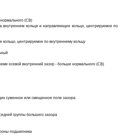
 нормального (CB)
а внутреннем кольце и направляющее кольцо, центрируемое по
 кольцо, центрируемое по внутреннему кольцу
ьный
еме осевой внутренний зазор - больше нормального (CB)
щих суженное или смещенное поле зазора:
седней группы большего зазора
ороны подшипника