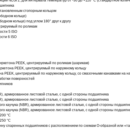
нции NLGI 2, для интервала температур от -30 до +110 °C (стандартное колич
дшипника
установленным стопорным кольцом
ободном кольце)
одном кольце) под углом 180° друг к другу
трируемый по роликам
ости 5 ISO
ости 6 ISO
иркетона PEEK, центрируемый по роликам (шарикам)
ркетона PEEK, центрируемый по наружному кольцу
а PEEK, центрируемый по наружному кольцу, со смазочными канавками на н
аботки поверхностей
ипников
R), армированное листовой сталью, с одной стороны подшипника
R), армированное листовой сталью, с одной стороны подшипника
го каучука (NBR), армированное листовой сталью, с одной стороны подшипн
го каучука (NBR), армированное листовой сталью, с одной стороны подшипн
200 °C
250 °C
ину спаренных подшипников с расположением по схемам О-образной или «т