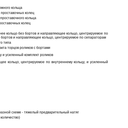
яжного кольца
 проставочных колец
проставочного кольца
роставочных колец
нее кольцо без бортов и направляющее кольцо, центрируемое по
ез бортов и направляющее кольцо, центрируемое по сепараторам
о типа
кта торцов роликов с бортами
у и усиленный комплект роликов
ее кольцо, центрируемое по внутреннему кольцу, и усиленный
разной схеме - тяжелый предварительный натяг
 количество)