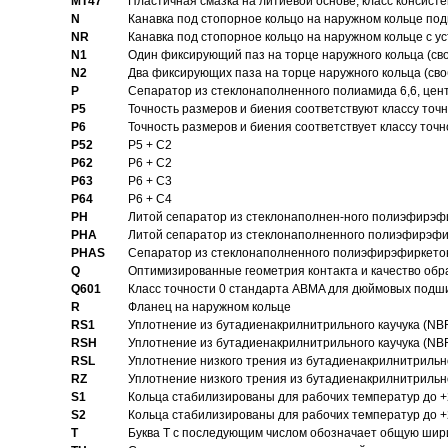
MT47
Пластичная смазка на литиевой основе, класс консисте
N
Канавка под стопорное кольцо на наружном кольце по
NR
Канавка под стопорное кольцо на наружном кольце с 
N1
Один фиксирующий паз на торце наружного кольца (св
N2
Два фиксирующих паза на торце наружного кольца (своб
P
Cепаратор из стеклонаполненного полиамида 6,6, цен
P5
Точность размеров и биения соответствуют классу точн
P6
Точность размеров и биения соответствует классу точн
P52
P5 + C2
P62
P6 + C2
P63
P6 + C3
P64
P6 + C4
PH
Литой сепаратор из стеклонаполнен-ного полиэфирэф
PHA
Литой сепаратор из стеклонаполненного полиэфирэфи
PHAS
Сепаратор из стеклонаполненного полиэфирэфиркетон
Q
Оптимизированные геометрия контакта и качество обр
Q601
Класс точности 0 стандарта ABMA для дюймовых подш
R
Фланец на наружном кольце
RS1
Уплотнение из бутадиенакрилнитрильного каучука (NB
RSH
Уплотнение из бутадиенакрилнитрильного каучука (NB
RSL
Уплотнение низкого трения из бутадиенакрилнитрильно
RZ
Уплотнение низкого трения из бутадиенакрилнитрильно
S1
Кольца стабилизированы для рабочих температур до +
S2
Кольца стабилизированы для рабочих температур до +
T
Буква T с последующим числом обозначает общую шир