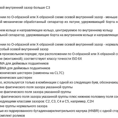
вой внутренний зазор больше C3
ии по О-образной или Х-образной схеме осевой внутренний зазор - меньше
й механически обработанный сепаратор из латуни, удерживающий борта н
ем кольце и направляющее кольцо, центрируемое по внутреннему кольцу
ьной сепаратор, удерживающие борта на внутреннем кольце и направляющее
ии по О-образной или Х-образной схеме осевой внутренний зазор - нормал
собый осевой внутренний зазор
в произвольном порядке; при расположении по О-образной или Х-образной сх
 (монтажной); соответствуют классу точности ISO 6X
АВМА для дюймовых подшипников
 ABMA для дюймовых подшипников
 конических шестерен (заменены на CL7C)
 конических шестерен
о, используется только в комбинации с одной из следующих букв, обозначаю
ине фактического поля зазора указанной группы
не фактического поля зазора указанной группы
 фактического поля зазора указанной группы плюс нижнюю половину поля со
ледующими классами зазоров: С2, C3, С4 и С5, например, С2Н
ине группы нормального зазора
ью из гидрированного бутадиенакрилнитрильного каучука (HNBR) с одной ст
омплект роликов