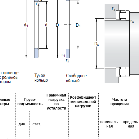
Граничная
Коэффициент
овные
Грузо-
нагрузка
Частота
минимальной
меры
подъемность
по
вращения
нагрузки
усталости
номиналь-
предель-
дин.
стат.
ная
ная