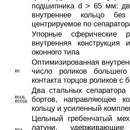
подшипника d > 65 мм: дв
внутреннее кольцо без
центрируемое по сепарато
Упорные сферические ро
внутренняя конструкция 
оконного типа
Oптимизированная внутренн
число роликов большего
EC
контакта торцов роликов с 
Два стальных сепаратора 
бортов, направляющее ко
EC(J),
ECC(J)
кольцу и усиленный компле
Цельный гребенчатый мех
латуни, удерживающи