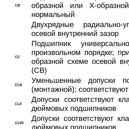
образной или Х-образно
CB
нормальный
Двухрядные радиально-
осевой внутренний зазор
Подшипник универсальн
произвольном порядке; пр
CC
образной схеме осевой вн
(CB)
Уменьшенные допуски 
CLN
(монтажной); соответствуют
Допуски соответствуют кл
CL0
дюймовых подшипников
Допуски соответствуют кл
CL00
дюймовых подшипников