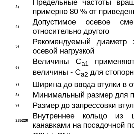
Предельные частоты вращ
3)
примерно 80 % от приведен
Допустимое осевое сме
4)
относительно другого
Рекомендуемый диаметр 
5)
осевой нагрузкой
Величины C
применяют
a1
6)
величины - C
для стопорн
a2
Ширина до ввода втулки в 
7)
Минимальный размер для п
8)
Размер до запрессовки втул
9)
Внутреннее кольцо из 
235220
канавками на посадочной п