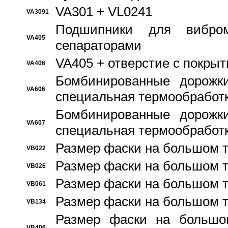
VA301 + VL0241
VA3091
Подшипники для вибром
VA405
сепараторами
VA405 + отверстие с покры
VA406
Бомбинированные дорожк
VA606
специальная термообработ
Бомбинированные дорожк
VA607
специальная термообработ
Размер фаски на большом т
VB022
Размер фаски на большом т
VB026
Размер фаски на большом т
VB061
Размер фаски на большом т
VB134
Размер фаски на большо
VB406