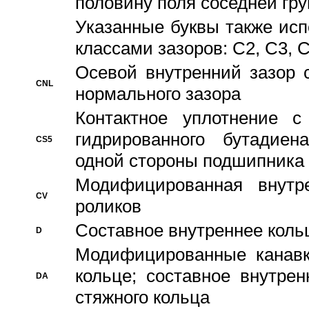
половину поля соседней гр
Указанные буквы также ис
классами зазоров: С2, C3, 
Осевой внутренний зазор 
CNL
нормального зазора
Контактное уплотнение 
гидрированного бутадиен
CS5
одной стороны подшипника
Модифицированная внутре
CV
роликов
Составное внутреннее кольц
D
Модифицированные канавк
кольце; составное внутре
DA
стяжного кольца