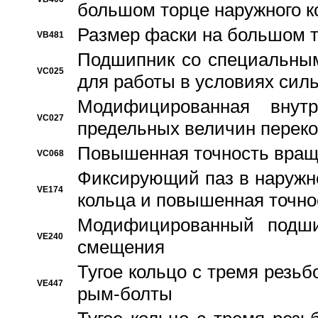
большом торце наружного к
Размер фаски на большом т
VB481
Подшипник со специальным
VC025
для работы в условиях сил
Модифицированная внут
VC027
предельных величин переко
Повышенная точность вращ
VC068
Фиксирующий паз в наружн
VE174
кольца и повышенная точн
Модифицированный подши
VE240
смещения
Тугое кольцо с тремя резь
VE447
рым-болты