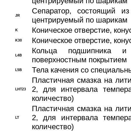
центрируемый по шарикам
Сепаратор, состоящий из
JR
центрируемый по шарикам
Коническое отверстие, кону
K
Коническое отверстие, кону
K30
Кольца подшипника и
L4B
поверхностным покрытием
Тела качения со специаль
L5B
Пластичная смазка на лити
2, для интервала темпера
LHT23
количество)
Пластичная смазка на лити
2, для интервала темпера
LT
количество)