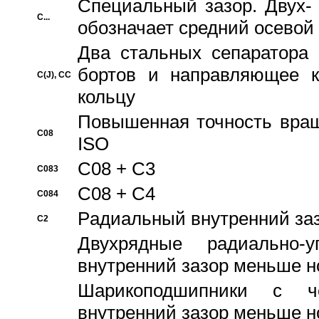
Специальный зазор. Двух-
C...
обозначает средний осевой
Два стальных сепаратора 
бортов и направляющее к
C(J), CC
кольцу
Повышенная точность враще
C08
ISO
C08 + C3
C083
C08 + C4
C084
Pадиальный внутренний за
C2
Двухрядные радиально-
внутренний зазор меньше н
Шарикоподшипники с че
внутренний зазор меньше н