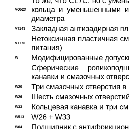
То же, что CL7C, но с уме
кольца и уменьшенными и
VQ523
диаметра
Закладная антизадирная пл
VT143
Нетоксичная пластичная сма
VT378
питания)
Модифицированные допуски
W
Сферические роликопод
канавки и смазочных отвер
Три смазочных отверстия в
W20
Шесть смазочных отверстий
W26
Кольцевая канавка и три с
W33
W26 + W33
W513
Подшипник с антифрикционн
W64