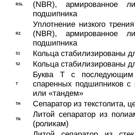
(NBR), армированное л
RSL
подшипника
Уплотнение низкого трения
(NBR), армированное л
RZ
подшипника
Кольца стабилизированы дл
S1
Кольца стабилизированы дл
S2
Буква T с последующим
спаренных подшипников с 
T
или «тандем»
Сепаратор из текстолита, 
TH
Литой сепаратор из полиа
TN
(роликам)
Литой сепаратор из стекл