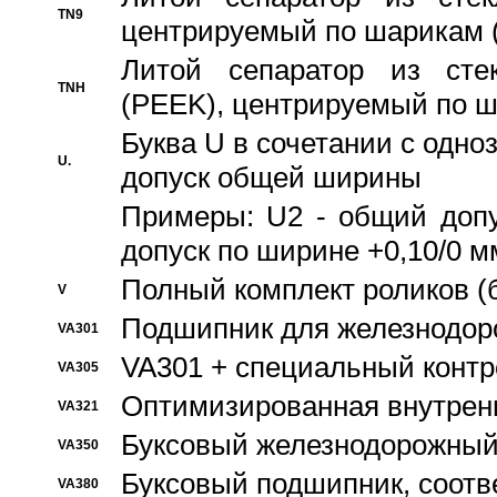
TN9
центрируемый по шарикам 
Литой сепаратор из стек
TNH
(PEEK), центрируемый по 
Буква U в сочетании с одн
U.
допуск общей ширины
Примеры: U2 - общий допу
допуск по ширине +0,10/0 м
Полный комплект роликов (
V
Подшипник для железнодор
VA301
VA301 + специальный контр
VA305
Оптимизированная внутрен
VA321
Буксовый железнодорожный
VA350
Буксовый подшипник, соотв
VA380