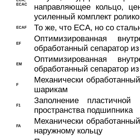
ECA,
ECAC
направляющее кольцо, цен
усиленный комплект ролико
То же, что ECA, но со стал
ECAF
Оптимизированная внут
EF
обработанный сепаратор из
Оптимизированная внут
EM
обработанный сепаратор из
Механически обработанный
F
шарикам
Заполнение пластичной
F1
пространства подшипника
Механически обработанный
FA
наружному кольцу