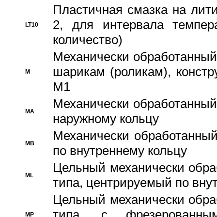
Пластичная смазка на лити
2, для интервала темпер
LT10
количество)
Механически обработанный 
шарикам (роликам), констр
M
M1
Механически обработанный
MA
наружному кольцу
Механически обработанный
MB
по внутреннему кольцу
Цельный механически обра
ML
типа, центрируемый по вну
Цельный механически обра
типа, с фрезерованны
MP