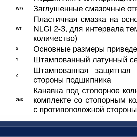
Заглушенные смазочные от
W77
Пластичная смазка на осн
NLGI 2-3, для интервала те
WT
количество)
Основные размеры приведен
X
Штампованный латунный се
Y
Штампованная защитная
Z
стороны подшипника
Канавка под стопорное кол
комплекте со стопорным к
ZNR
с противоположной стороны