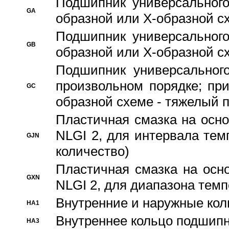
Подшипник универсального
GA
образной или Х-образной сх
Подшипник универсального
GB
образной или Х-образной с
Подшипник универсального
произвольном порядке; пр
GC
образной схеме - тяжелый 
Пластичная смазка на осно
NLGI 2, для интервала темп
GJN
количество)
Пластичная смазка на осн
GXN
NLGI 2, для диапазона темп
Внутренние и наружные кол
HA1
Bнутреннее кольцо подшипн
HA3