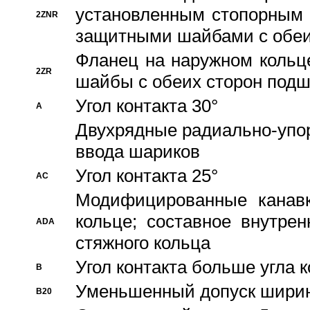
установленным стопорным
2ZNR
защитными шайбами с обеи
Фланец на наружном кольц
2ZR
шайбы с обеих сторон под
Угол контакта 30°
A
Двухрядные радиально-упо
ввода шариков
Угол контакта 25°
AC
Модифицированные канавк
кольце; составное внутре
ADA
стяжного кольца
Угол контакта больше угла 
B
Уменьшенный допуск шири
B20