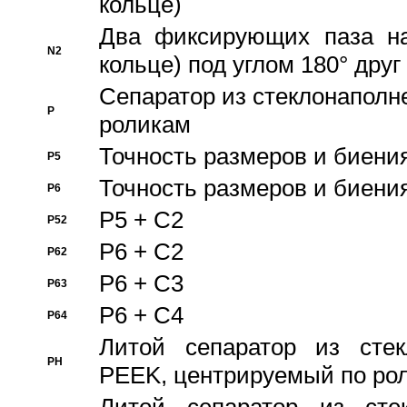
кольце)
Два фиксирующих паза на
N2
кольце) под углом 180° друг 
Cепаратор из стеклонаполн
P
роликам
Точность размеров и биения
P5
Точность размеров и биения
P6
P5 + C2
P52
P6 + C2
P62
P6 + C3
P63
P6 + C4
P64
Литой сепаратор из стек
PH
PEEK, центрируемый по ро