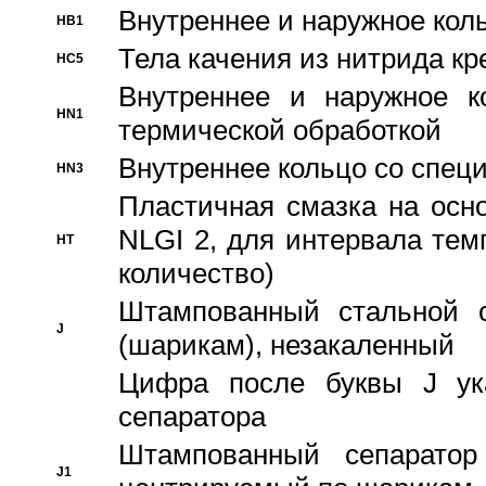
Bнутреннее и наружное коль
HB1
Тела качения из нитрида к
HC5
Bнутреннее и наружное к
HN1
термической обработкой
Внутреннее кольцо со спец
HN3
Пластичная смазка на осн
NLGI 2, для интервала темп
HT
количество)
Штампованный стальной с
J
(шарикам), незакаленный
Цифра после буквы J ука
сепаратора
Штампованный сепаратор
J1