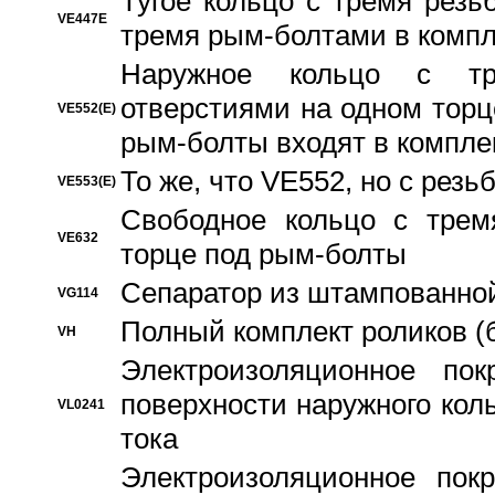
Тугое кольцо с тремя рез
VE447E
тремя рым-болтами в компл
Наружное кольцо с тр
отверстиями на одном торце
VE552(E)
рым-болты входят в компле
То же, что VE552, но с рез
VE553(E)
Свободное кольцо с трем
VE632
торце под рым-болты
Сепаратор из штампованной
VG114
Полный комплект роликов (
VH
Электроизоляционное по
поверхности наружного коль
VL0241
тока
Электроизоляционное пок