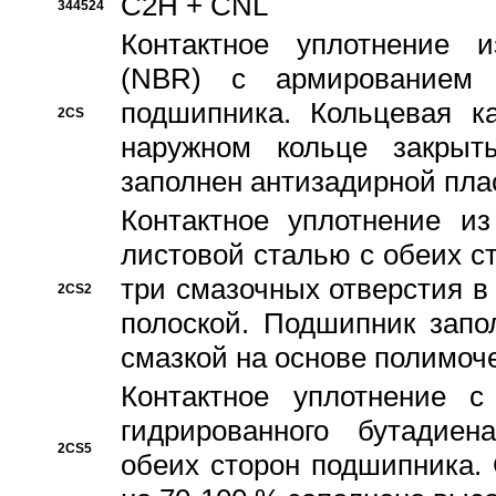
C2H + CNL
344524
Контактное уплотнение и
(NBR) с армированием 
подшипника. Кольцевая к
2CS
наружном кольце закрыт
заполнен антизадирной пла
Контактное уплотнение и
листовой сталью с обеих с
три смазочных отверстия в
2CS2
полоской. Подшипник запо
смазкой на основе полимо
Контактное уплотнение 
гидрированного бутадиен
2CS5
обеих сторон подшипника.