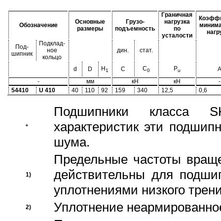
Граничная
Коэфф
Основные
Грузо-
нагрузка
Обозначение
миним
размеры
подъемность
по
нагр
усталости
Подклад-
Под-
ное
дин.
стат.
шипник
кольцо
H
C
P
d
D
C
1
0
u
-
мм
кН
кН
-
54410
U 410
40
110
92
159
340
12,5
0,6
Подшипники класса S
характеристик эти подшип
*
шума.
Предельные частоты враще
действительны для подши
1)
уплотнениями низкого трени
Уплотнение неармированно
2)