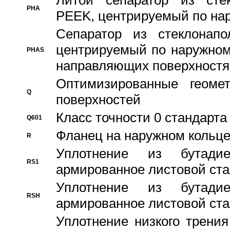
Литой сепаратор из стек
PHA
PEEK, центрируемый по на
Сепаратор из стеклонапо
центрируемый по наружном
PHAS
направляющих поверхностя
Оптимизированные геомет
Q
поверхностей
Класс точности 0 стандар
Q601
Фланец на наружном кольц
R
Уплотнение из бутадие
RS1
армированное листовой ста
Уплотнение из бутадие
RSH
армированное листовой ста
Уплотнение низкого трения