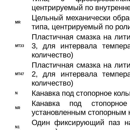
центрируемый по внутренне
Цельный механически обра
MR
типа, центрируемый по рол
Пластичная смазка на лити
3, для интервала темпера
MT33
количество)
Пластичная смазка на лити
2, для интервала темпера
MT47
количество)
Канавка под стопорное кол
N
Канавка под стопорно
NR
установленным стопорным 
Один фиксирующий паз на
N1