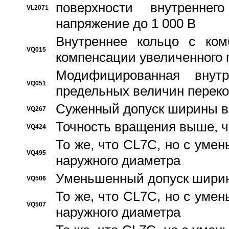
поверхности внутреннег
VL2071
напряжение до 1 000 В
Bнутреннее кольцо с ком
VQ015
компенсации увеличенного 
Модифицированная внут
VQ051
предельных величин переко
Суженный допуск ширины вн
VQ267
Точность вращения выше, 
VQ424
То же, что CL7C, но с ум
VQ495
наружного диаметра
Уменьшенный допуск ширин
VQ506
То же, что CL7C, но с ум
VQ507
наружного диаметра