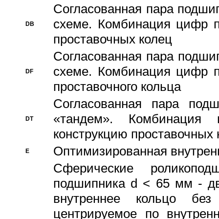
Согласованная пара подши
схеме. Комбинация цифр п
DB
проставочных колец
Согласованная пара подши
схеме. Комбинация цифр п
DF
проставочного кольца
Согласованная пара под
«тандем». Комбинация
DT
конструкцию проставочных 
Оптимизированная внутрен
E
Сферические роликопод
подшипника d < 65 мм - дв
внутреннее кольцо без
центрируемое по внутренн