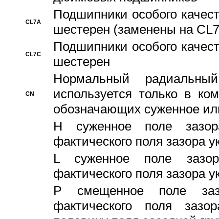
Подшипники особого качест
CL7A
шестерен (заменены на CL
Подшипники особого качест
CL7C
шестерен
Hормальный радиальный
используется только в ко
CN
обозначающих суженное ил
H суженное поле зазора
фактического поля зазора у
L суженное поле зазор
фактического поля зазора у
P смещенное поле заз
фактического поля заз