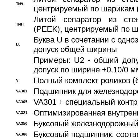
TN9
центрируемый по шарикам 
Литой сепаратор из стек
TNH
(PEEK), центрируемый по 
Буква U в сочетании с одн
U.
допуск общей ширины
Примеры: U2 - общий допу
допуск по ширине +0,10/0 м
Полный комплект роликов (
V
Подшипник для железнодор
VA301
VA301 + специальный контр
VA305
Оптимизированная внутрен
VA321
Буксовый железнодорожный
VA350
Буксовый подшипник, соотв
VA380