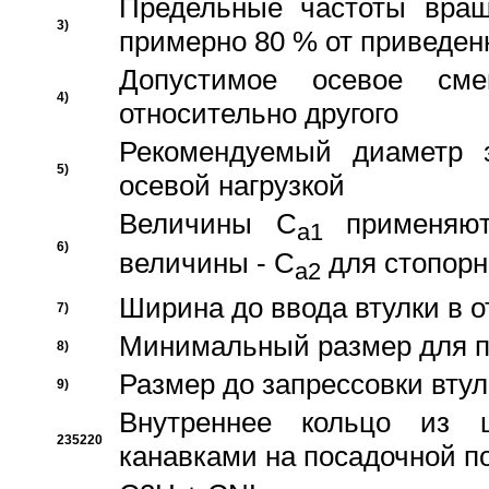
Предельные частоты вращ
3)
примерно 80 % от приведен
Допустимое осевое сме
4)
относительно другого
Рекомендуемый диаметр 
5)
осевой нагрузкой
Величины C
применяют
a1
6)
величины - C
для стопорн
a2
Ширина до ввода втулки в 
7)
Минимальный размер для п
8)
Размер до запрессовки втул
9)
Внутреннее кольцо из 
235220
канавками на посадочной п