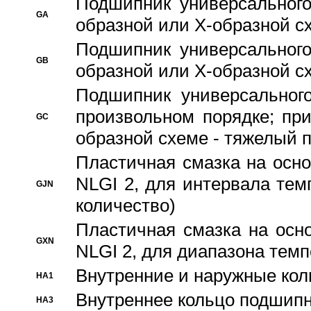
Подшипник универсального
GA
образной или Х-образной сх
Подшипник универсального
GB
образной или Х-образной с
Подшипник универсального
произвольном порядке; пр
GC
образной схеме - тяжелый 
Пластичная смазка на осно
NLGI 2, для интервала темп
GJN
количество)
Пластичная смазка на осн
GXN
NLGI 2, для диапазона темп
Внутренние и наружные кол
HA1
Bнутреннее кольцо подшипн
HA3