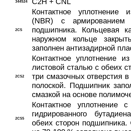
C2H + CNL
344524
Контактное уплотнение и
(NBR) с армированием 
подшипника. Кольцевая к
2CS
наружном кольце закрыт
заполнен антизадирной пла
Контактное уплотнение и
листовой сталью с обеих с
три смазочных отверстия в
2CS2
полоской. Подшипник запо
смазкой на основе полимо
Контактное уплотнение 
гидрированного бутадиен
2CS5
обеих сторон подшипника.