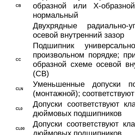
образной или Х-образно
CB
нормальный
Двухрядные радиально-
осевой внутренний зазор
Подшипник универсальн
произвольном порядке; пр
CC
образной схеме осевой вн
(CB)
Уменьшенные допуски 
CLN
(монтажной); соответствуют
Допуски соответствуют кл
CL0
дюймовых подшипников
Допуски соответствуют кл
CL00
дюймовых подшипников