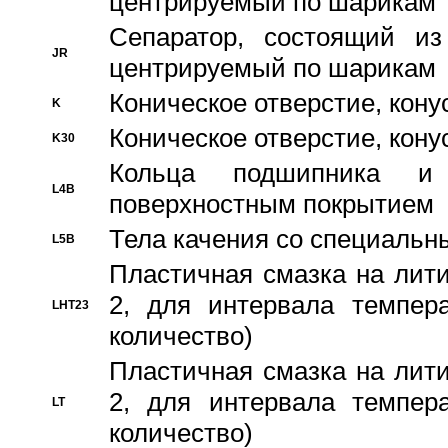
центрируемый по шарикам
Сепаратор, состоящий из
JR
центрируемый по шарикам
Коническое отверстие, кону
K
Коническое отверстие, кону
K30
Кольца подшипника и
L4B
поверхностным покрытием
Тела качения со специаль
L5B
Пластичная смазка на лити
2, для интервала темпера
LHT23
количество)
Пластичная смазка на лити
2, для интервала темпера
LT
количество)