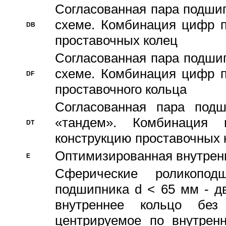
Согласованная пара подши
схеме. Комбинация цифр п
DB
проставочных колец
Согласованная пара подши
схеме. Комбинация цифр п
DF
проставочного кольца
Согласованная пара под
«тандем». Комбинация
DT
конструкцию проставочных 
Оптимизированная внутрен
E
Сферические роликопод
подшипника d < 65 мм - дв
внутреннее кольцо без
центрируемое по внутренн