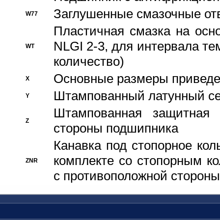
Заглушенные смазочные от
W77
Пластичная смазка на осн
NLGI 2-3, для интервала те
WT
количество)
Основные размеры приведен
X
Штампованный латунный се
Y
Штампованная защитная
Z
стороны подшипника
Канавка под стопорное кол
комплекте со стопорным к
ZNR
с противоположной стороны