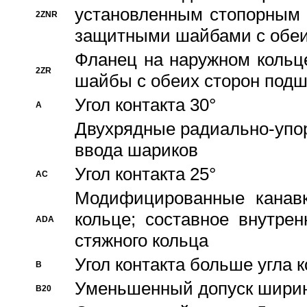
установленным стопорным
2ZNR
защитными шайбами с обеи
Фланец на наружном кольц
2ZR
шайбы с обеих сторон под
Угол контакта 30°
A
Двухрядные радиально-упо
ввода шариков
Угол контакта 25°
AC
Модифицированные канавк
кольце; составное внутре
ADA
стяжного кольца
Угол контакта больше угла 
B
Уменьшенный допуск шири
B20