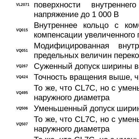
поверхности внутреннег
VL2071
напряжение до 1 000 В
Bнутреннее кольцо с ком
VQ015
компенсации увеличенного 
Модифицированная внут
VQ051
предельных величин переко
Суженный допуск ширины вн
VQ267
Точность вращения выше, 
VQ424
То же, что CL7C, но с ум
VQ495
наружного диаметра
Уменьшенный допуск ширин
VQ506
То же, что CL7C, но с ум
VQ507
наружного диаметра