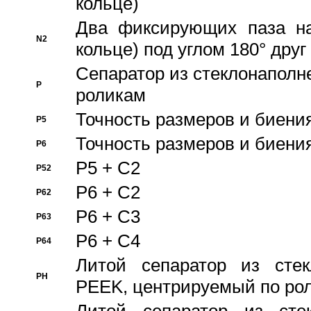
кольце)
Два фиксирующих паза на
N2
кольце) под углом 180° друг 
Cепаратор из стеклонаполн
P
роликам
Точность размеров и биения
P5
Точность размеров и биения
P6
P5 + C2
P52
P6 + C2
P62
P6 + C3
P63
P6 + C4
P64
Литой сепаратор из стек
PH
PEEK, центрируемый по ро