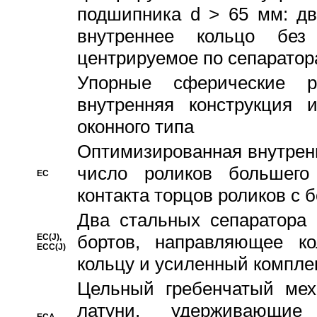
подшипника d > 65 мм: дв
внутреннее кольцо без
центрируемое по сепарато
Упорные сферические ро
внутренняя конструкция 
оконного типа
Oптимизированная внутренн
число роликов большего
EC
контакта торцов роликов с 
Два стальных сепаратора 
бортов, направляющее ко
EC(J),
ECC(J)
кольцу и усиленный компле
Цельный гребенчатый мех
латуни, удерживающи