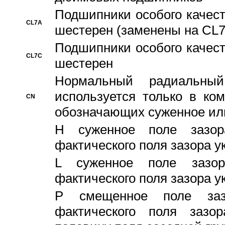
Подшипники особого качест
CL7A
шестерен (заменены на CL
Подшипники особого качест
CL7C
шестерен
Hормальный радиальный
используется только в ко
CN
обозначающих суженное ил
H суженное поле зазора
фактического поля зазора у
L суженное поле зазор
фактического поля зазора у
P смещенное поле заз
фактического поля заз