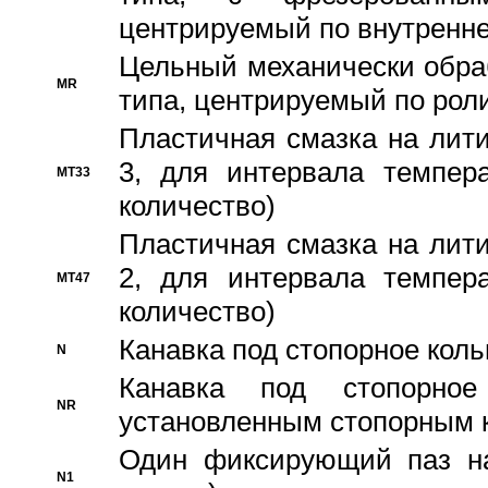
центрируемый по внутренне
Цельный механически обра
MR
типа, центрируемый по рол
Пластичная смазка на лити
3, для интервала темпера
MT33
количество)
Пластичная смазка на лити
2, для интервала темпера
MT47
количество)
Канавка под стопорное кол
N
Канавка под стопорно
NR
установленным стопорным 
Один фиксирующий паз на
N1