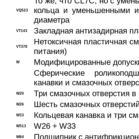
То же, что CL7C, но с уме
кольца и уменьшенными и
VQ523
диаметра
Закладная антизадирная пл
VT143
Нетоксичная пластичная сма
VT378
питания)
Модифицированные допуски
W
Сферические роликопод
канавки и смазочных отвер
Три смазочных отверстия в
W20
Шесть смазочных отверстий
W26
Кольцевая канавка и три с
W33
W26 + W33
W513
Подшипник с антифрикционн
W64