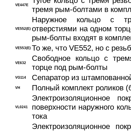
Тугое кольцо с тремя рез
VE447E
тремя рым-болтами в компл
Наружное кольцо с тр
отверстиями на одном торце
VE552(E)
рым-болты входят в компле
То же, что VE552, но с рез
VE553(E)
Свободное кольцо с трем
VE632
торце под рым-болты
Сепаратор из штампованной
VG114
Полный комплект роликов (
VH
Электроизоляционное по
поверхности наружного коль
VL0241
тока
Электроизоляционное пок