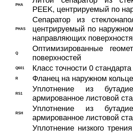
Литой сепаратор из стек
PHA
PEEK, центрируемый по на
Сепаратор из стеклонапо
центрируемый по наружном
PHAS
направляющих поверхностя
Оптимизированные геомет
Q
поверхностей
Класс точности 0 стандар
Q601
Фланец на наружном кольц
R
Уплотнение из бутадие
RS1
армированное листовой ста
Уплотнение из бутадие
RSH
армированное листовой ста
Уплотнение низкого трения