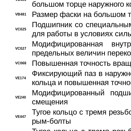
большом торце наружного к
Размер фаски на большом т
VB481
Подшипник со специальным
VC025
для работы в условиях сил
Модифицированная внут
VC027
предельных величин переко
Повышенная точность вращ
VC068
Фиксирующий паз в наружн
VE174
кольца и повышенная точн
Модифицированный подши
VE240
смещения
Тугое кольцо с тремя резь
VE447
рым-болты