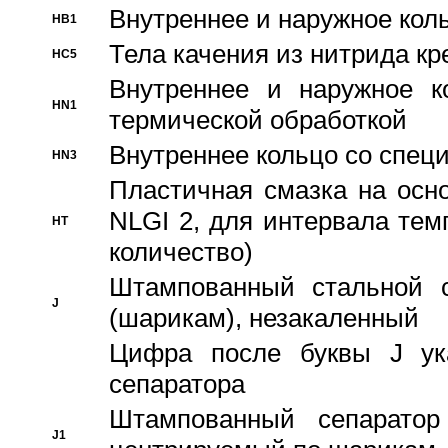
Bнутреннее и наружное коль
HB1
Тела качения из нитрида к
HC5
Bнутреннее и наружное к
HN1
термической обработкой
Внутреннее кольцо со спец
HN3
Пластичная смазка на осн
NLGI 2, для интервала темп
HT
количество)
Штампованный стальной с
J
(шарикам), незакаленный
Цифра после буквы J ука
сепаратора
Штампованный сепаратор
J1