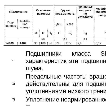
Граничная
Коэфф
Основные
Грузо-
нагрузка
Обозначение
миним
размеры
подъемность
по
нагр
усталости
Подклад-
Под-
ное
дин.
стат.
шипник
кольцо
H
C
P
d
D
C
1
0
u
-
мм
кН
кН
-
54409
U 409
35
100
86
130
265
9,8
0,37
Подшипники класса S
характеристик эти подшип
*
шума.
Предельные частоты враще
действительны для подши
1)
уплотнениями низкого трени
Уплотнение неармированно
2)