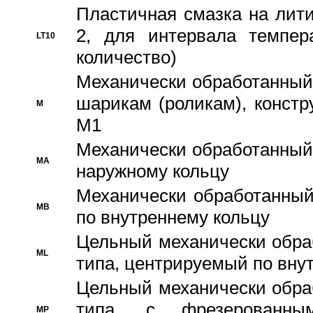
Пластичная смазка на лити
2, для интервала темпер
LT10
количество)
Механически обработанный 
шарикам (роликам), констр
M
M1
Механически обработанный
MA
наружному кольцу
Механически обработанный
MB
по внутреннему кольцу
Цельный механически обра
ML
типа, центрируемый по вну
Цельный механически обра
типа, с фрезерованны
MP