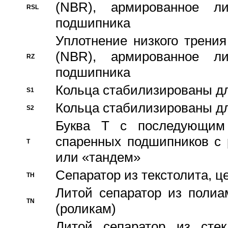
(NBR), армированное л
RSL
подшипника
Уплотнение низкого трения
(NBR), армированное л
RZ
подшипника
Кольца стабилизированы дл
S1
Кольца стабилизированы дл
S2
Буква T с последующим
спаренных подшипников с 
T
или «тандем»
Сепаратор из текстолита, 
TH
Литой сепаратор из полиа
TN
(роликам)
Литой сепаратор из стекл