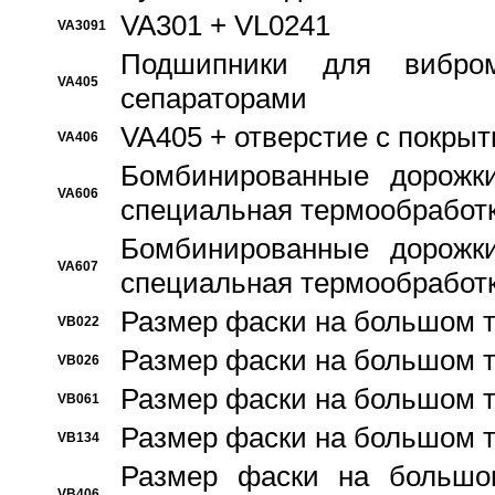
VA301 + VL0241
VA3091
Подшипники для вибром
VA405
сепараторами
VA405 + отверстие с покры
VA406
Бомбинированные дорожк
VA606
специальная термообработ
Бомбинированные дорожк
VA607
специальная термообработ
Размер фаски на большом т
VB022
Размер фаски на большом т
VB026
Размер фаски на большом т
VB061
Размер фаски на большом т
VB134
Размер фаски на большо
VB406