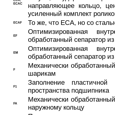
ECA,
ECAC
направляющее кольцо, цен
усиленный комплект ролико
То же, что ECA, но со стал
ECAF
Оптимизированная внут
EF
обработанный сепаратор из
Оптимизированная внут
EM
обработанный сепаратор из
Механически обработанный
F
шарикам
Заполнение пластичной
F1
пространства подшипника
Механически обработанный
FA
наружному кольцу