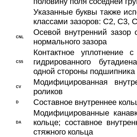
половину поля соседней гр
Указанные буквы также ис
классами зазоров: С2, C3, 
Осевой внутренний зазор 
CNL
нормального зазора
Контактное уплотнение 
гидрированного бутадиен
CS5
одной стороны подшипника
Модифицированная внутре
CV
роликов
Составное внутреннее кольц
D
Модифицированные канавк
кольце; составное внутре
DA
стяжного кольца