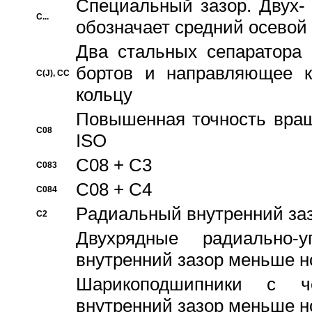
Специальный зазор. Двух-
C...
обозначает средний осевой
Два стальных сепаратора 
бортов и направляющее к
C(J), CC
кольцу
Повышенная точность враще
C08
ISO
C08 + C3
C083
C08 + C4
C084
Pадиальный внутренний за
C2
Двухрядные радиально-
внутренний зазор меньше н
Шарикоподшипники с че
внутренний зазор меньше н