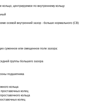
 кольцо, центрируемое по внутреннему кольцу
ьный
еме осевой внутренний зазор - больше нормального (CB)
щих суженное или смещенное поле зазора:
седней группы большего зазора
ороны подшипника
яжного кольца
 проставочных колец
проставочного кольца
роставочных колец