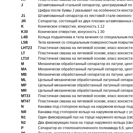
J
Штампованный стальной сепаратор, центрируемый по 
Цифра после буквы J указывает на особенности конст
J1
Штампованный сепаратор из листовой стали оконного
JR
Сепаратор, состоящий из двух плоских штампованных
K
Коническое отверстие, конусность 1:12
K30
Коническое отверстие, конусность 1:30
L4B
Кольца подшипника и тела качения со специальным п
L5B
Тела качения со специальным поверхностным покрыти
LHT23
Пластичная смазка на литиевой основе, класс консисте
LT
Пластичная смазка на литиевой основе, класс консисте
LT10
Пластичная смазка на литиевой основе, класс консисте
M
Механически обработанный сепаратор из латуни, цент
MA
Механически обработанный латунный сепаратор, цент
MB
Механически обработанный сепаратор из латуни, цент
ML
Цельный механически обработанный латунный сепарат
MP
Цельный механически обработанный латунный сепарат
MR
Цельный механически обработанный латунный сепарат
MT33
Пластичная смазка на литиевой основе, класс консисте
MT47
Пластичная смазка на литиевой основе, класс консисте
N
Канавка под стопорное кольцо на наружном кольце по
NR
Канавка под стопорное кольцо на наружном кольце с 
N1
Один фиксирующий паз на торце наружного кольца (св
N2
Два фиксирующих паза на торце наружного кольца (своб
P
Cепаратор из стеклонаполненного полиамида 6,6, цен