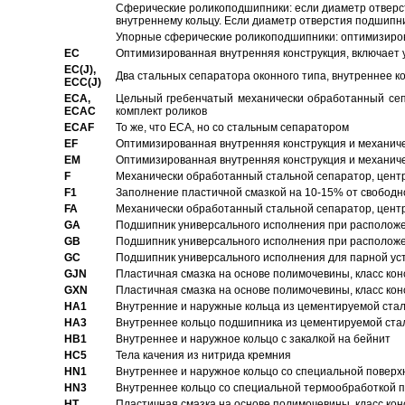
Сферические роликоподшипники: если диаметр отверст
внутреннему кольцу. Если диаметр отверстия подшипни
Упорные сферические роликоподшипники: оптимизиров
EC
Oптимизированная внутренняя конструкция, включает 
EC(J),
Два стальных сепаратора оконного типа, внутреннее к
ECC(J)
ECA,
Цельный гребенчатый механически обработанный сеп
ECAC
комплект роликов
ECAF
То же, что ECA, но со стальным сепаратором
EF
Оптимизированная внутренняя конструкция и механич
EM
Оптимизированная внутренняя конструкция и механич
F
Механически обработанный стальной сепаратор, цен
F1
Заполнение пластичной смазкой на 10-15% от свободн
FA
Механически обработанный стальной сепаратор, цент
GA
Подшипник универсального исполнения при расположен
GB
Подшипник универсального исполнения при расположен
GC
Подшипник универсального исполнения для парной уст
GJN
Пластичная смазка на основе полимочевины, класс конс
GXN
Пластичная смазка на основе полимочевины, класс конс
HA1
Внутренние и наружные кольца из цементируемой ста
HA3
Bнутреннее кольцо подшипника из цементируемой ста
HB1
Bнутреннее и наружное кольцо с закалкой на бейнит
HC5
Тела качения из нитрида кремния
HN1
Bнутреннее и наружное кольцо со специальной поверх
HN3
Внутреннее кольцо со специальной термообработкой 
HT
Пластичная смазка на основе полимочевины, класс конс