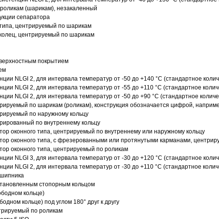
роликам (шарикам), незакаленный
рукции сепаратора
 типа, центрируемый по шарикам
 колец, центрируемый по шарикам
оверхностным покрытием
ем
нции NLGI 2, для интервала температур от -50 до +140 °C (стандартное колич
нции NLGI 2, для интервала температур от -55 до +110 °C (стандартное колич
нции NLGI 2, для интервала температур от -50 до +90 °C (стандартное количе
рируемый по шарикам (роликам), конструкция обозначается цифрой, наприме
рируемый по наружному кольцу
рированный по внутреннему кольцу
ор оконного типа, центрируемый по внутреннему или наружному кольцу
ор оконного типа, с фрезерованными или протянутыми карманами, центриру
ор оконного типа, центрируемый по роликам
нции NLGI 3, для интервала температур от -30 до +120 °C (стандартное колич
нции NLGI 2, для интервала температур от -30 до +110 °C (стандартное колич
дшипника
установленным стопорным кольцом
ободном кольце)
одном кольце) под углом 180° друг к другу
трируемый по роликам