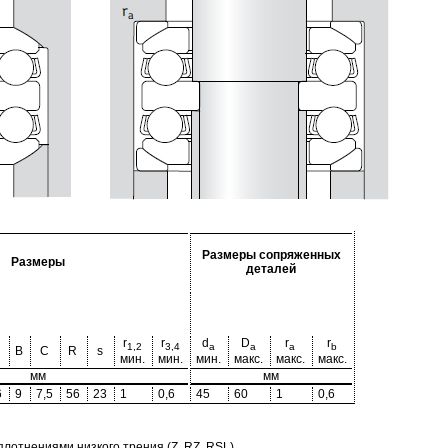
Размеры сопряженных
Размеры
деталей
r
r
d
D
r
r
1,2
3,4
a
a
a
b
B
C
R
s
мин.
мин.
мин.
макс.
макс.
макс.
мм
мм
6
9
7,5
56
23
1
0,6
45
60
1
0,6
отнениями низкого трения (Z, RZ, RSL)