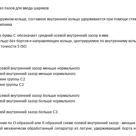
з пазов для ввода шариков
ружном кольце; составное внутреннее кольцо удерживается при помощи стяж
шипника
е буквы С обозначает средний осевой внутренний зазор в мкм
ольцо без бортов и направляющее кольцо, центрируемое по внутреннему кол
точности 5 ISO
севой внутренний зазор меньше нормального
вой внутренний зазор меньше нормального
вине группы C2
ине группы C2
евой внутренний зазор больше нормального
вой внутренний зазор больше нормального
вой внутренний зазор больше C3
ии по О-образной или Х-образной схеме осевой внутренний зазор - меньше
й механически обработанный сепаратор из латуни, удерживающий борта н