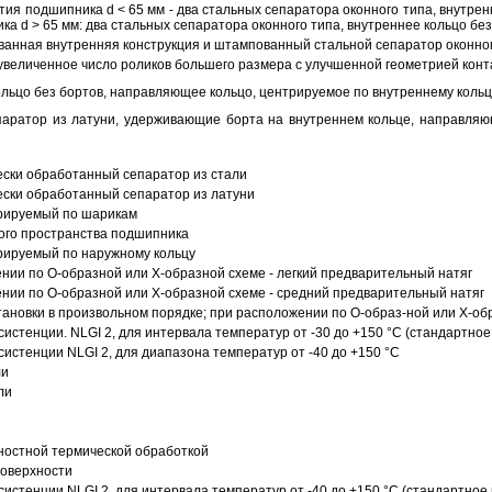
ия подшипника d < 65 мм - два стальных сепаратора оконного типа, внутрен
ка d > 65 мм: два стальных сепаратора оконного типа, внутреннее кольцо б
анная внутренняя конструкция и штампованный стальной сепаратор оконног
увеличенное число роликов большего размера с улучшенной геометрией конта
ольцо без бортов, направляющее кольцо, центрируемое по внутреннему кольц
аратор из латуни, удерживающие борта на внутреннем кольце, направляющ
ески обработанный сепаратор из стали
ески обработанный сепаратор из латуни
трируемый по шарикам
ого пространства подшипника
рируемый по наружному кольцу
ии по О-образной или Х-образной схеме - легкий предварительный натяг
ии по О-образной или Х-образной схеме - средний предварительный натяг
ановки в произвольном порядке; при расположении по О-образ-ной или Х-об
истенции. NLGI 2, для интервала температур от -30 до +150 °C (стандартное
истенции NLGI 2, для диапазона температур от -40 до +150 °C
ли
ли
ностной термической обработкой
поверхности
истенции NLGI 2, для интервала температур от -40 до +150 °C (стандартное 