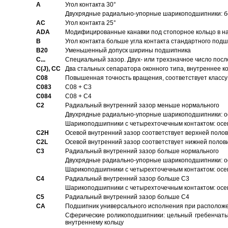
A
Угол контакта 30°
Двухрядные радиально-упорные шарикоподшипники: бе
AC
Угол контакта 25°
ADA
Модифицированные канавки под стопорное кольцо в на
B
Угол контакта больше угла контакта стандартного под
B20
Уменьшенный допуск ширины подшипника
C...
Специальный зазор. Двух- или трехзначное число посл
C(J), CC
Два стальных сепаратора оконного типа, внутреннее к
C08
Повышенная точность вращения, соответствует классу 
C083
C08 + C3
C084
C08 + C4
C2
Pадиальный внутренний зазор меньше нормального
Двухрядные радиально-упорные шарикоподшипники: о
Шарикоподшипники с четырехточечным контактом: осе
C2H
Осевой внутренний зазор соответствует верхней поло
C2L
Осевой внутренний зазор соответствует нижней полов
C3
Pадиальный внутренний зазор больше нормального
Двухрядные радиально-упорные шарикоподшипники: ос
Шарикоподшипники с четырехточечным контактом: осе
C4
Pадиальный внутренний зазор больше C3
Шарикоподшипники с четырехточечным контактом: осе
C5
Pадиальный внутренний зазор больше C4
CA
Подшипник универсального исполнения при расположен
Сферические роликоподшипники: цельный гребенчаты
внутреннему кольцу