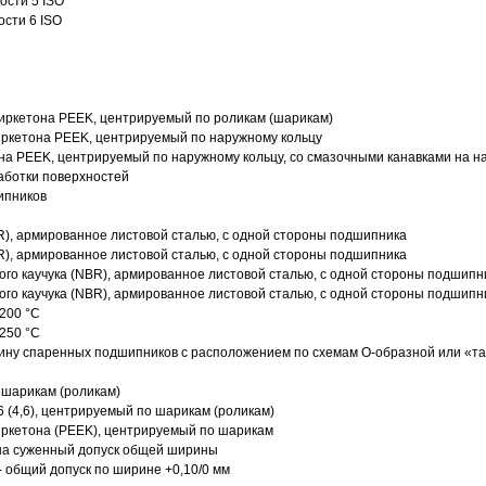
ости 5 ISO
ости 6 ISO
иркетона PEEK, центрируемый по роликам (шарикам)
ркетона PEEK, центрируемый по наружному кольцу
а PEEK, центрируемый по наружному кольцу, со смазочными канавками на н
аботки поверхностей
ипников
R), армированное листовой сталью, с одной стороны подшипника
R), армированное листовой сталью, с одной стороны подшипника
го каучука (NBR), армированное листовой сталью, с одной стороны подшипн
го каучука (NBR), армированное листовой сталью, с одной стороны подшипн
200 °C
250 °C
ину спаренных подшипников с расположением по схемам О-образной или «т
 шарикам (роликам)
 (4,6), центрируемый по шарикам (роликам)
ркетона (PEEK), центрируемый по шарикам
 на суженный допуск общей ширины
- общий допуск по ширине +0,10/0 мм