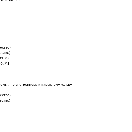
ество)
ество)
ство)
р, M1
емый по внутреннему и наружному кольцу
ество)
ество)