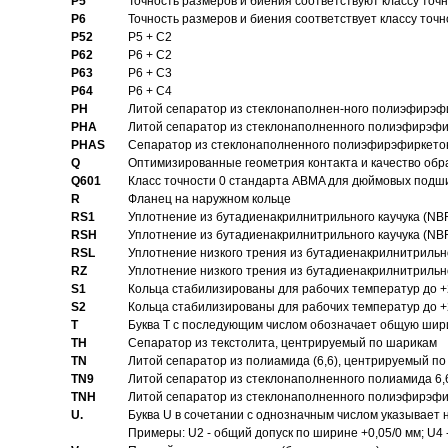
P5
Точность размеров и биения соответствуют классу точн
P6
Точность размеров и биения соответствует классу точн
P52
P5 + C2
P62
P6 + C2
P63
P6 + C3
P64
P6 + C4
PH
Литой сепаратор из стеклонаполнен-ного полиэфирэф
PHA
Литой сепаратор из стеклонаполненного полиэфирэфи
PHAS
Сепаратор из стеклонаполненного полиэфирэфиркетон
Q
Оптимизированные геометрия контакта и качество обр
Q601
Класс точности 0 стандарта ABMA для дюймовых подш
R
Фланец на наружном кольце
RS1
Уплотнение из бутадиенакрилнитрильного каучука (NB
RSH
Уплотнение из бутадиенакрилнитрильного каучука (NB
RSL
Уплотнение низкого трения из бутадиенакрилнитрильно
RZ
Уплотнение низкого трения из бутадиенакрилнитрильно
S1
Кольца стабилизированы для рабочих температур до +
S2
Кольца стабилизированы для рабочих температур до +
T
Буква T с последующим числом обозначает общую шир
TH
Сепаратор из текстолита, центрируемый по шарикам
TN
Литой сепаратор из полиамида (6,6), центрируемый по
TN9
Литой сепаратор из стеклонаполненного полиамида 6,6
TNH
Литой сепаратор из стеклонаполненного полиэфирэфи
U.
Буква U в сочетании с однозначным числом указывает
Примеры: U2 - общий допуск по ширине +0,05/0 мм; U4 