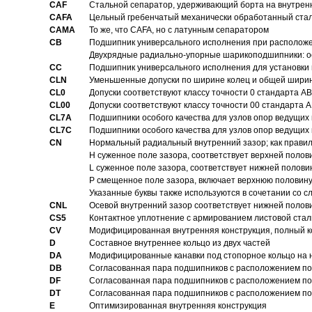
CAF
Стальной сепаратор, удерживающий борта на внутренн
CAFA
Цельный гребенчатый механически обработанный стал
CAMA
То же, что CAFA, но с латунным сепаратором
CB
Подшипник универсального исполнения при расположен
Двухрядные радиально-упорные шарикоподшипники: о
CC
Подшипник универсального исполнения для установки 
CLN
Уменьшенные допуски по ширине колец и общей ширине
CL0
Допуски соответствуют классу точности 0 стандарта 
CL00
Допуски соответствуют классу точности 00 стандарта
CL7A
Подшипники особого качества для узлов опор ведущих
CL7C
Подшипники особого качества для узлов опор ведущих
CN
Hормальный радиальный внутренний зазор; как правил
H суженное поле зазора, соответствует верхней полов
L суженное поле зазора, соответствует нижней полови
P смещенное поле зазора, включает верхнюю половину
Указанные буквы также используются в сочетании со с
CNL
Осевой внутренний зазор соответствует нижней полов
CS5
Контактное уплотнение с армированием листовой стал
CV
Модифицированная внутренняя конструкция, полный к
D
Составное внутреннее кольцо из двух частей
DA
Модифицированные канавки под стопорное кольцо на н
DB
Согласованная пара подшипников с расположением по 
DF
Согласованная пара подшипников с расположением по 
DT
Согласованная пара подшипников с расположением по 
E
Оптимизированная внутренняя конструкция