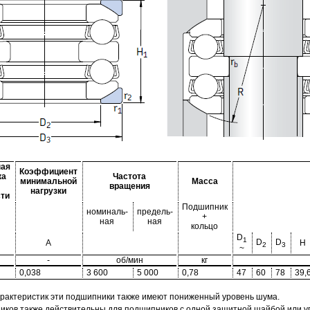
ная
Коэффициент
ка
Частота
минимальной
Масса
вращения
нагрузки
сти
Подшипник
номиналь-
предель-
+
ная
ная
кольцо
D
1
D
D
A
H
2
3
~
-
об/мин
кг
0,038
3 600
5 000
0,78
47
60
78
39,
арактеристик эти подшипники также имеют пониженный уровень шума.
ов также действительны для подшипников с одной защитной шайбой или упл