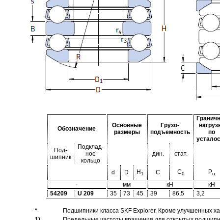
Гранич
Основные
Грузо-
нагруз
Обозначение
размеры
подъемность
по
устало
Подклад-
Под-
ное
дин.
стат.
шипник
кольцо
H
C
P
d
D
C
1
0
u
-
мм
кН
кН
54209
U 209
35
73
45
39
86,5
3,2
*
Подшипники класса SKF Explorer. Кроме улучшенных х
1)
Предельные частоты вращения для открытых подшипник