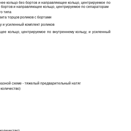
нее кольцо без бортов и направляющее кольцо, центрируемое по
ез бортов и направляющее кольцо, центрируемое по сепараторам
о типа
кта торцов роликов с бортами
у и усиленный комплект роликов
ее кольцо, центрируемое по внутреннему кольцу, и усиленный
разной схеме - тяжелый предварительный натяг
 количество)
количество)