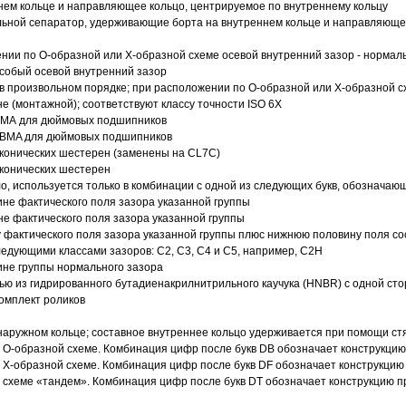
ем кольце и направляющее кольцо, центрируемое по внутреннему кольцу
ьной сепаратор, удерживающие борта на внутреннем кольце и направляющее
ии по О-образной или Х-образной схеме осевой внутренний зазор - нормал
собый осевой внутренний зазор
в произвольном порядке; при расположении по О-образной или Х-образной сх
 (монтажной); соответствуют классу точности ISO 6X
АВМА для дюймовых подшипников
 ABMA для дюймовых подшипников
 конических шестерен (заменены на CL7C)
 конических шестерен
о, используется только в комбинации с одной из следующих букв, обозначаю
ине фактического поля зазора указанной группы
не фактического поля зазора указанной группы
 фактического поля зазора указанной группы плюс нижнюю половину поля со
ледующими классами зазоров: С2, C3, С4 и С5, например, С2Н
ине группы нормального зазора
ью из гидрированного бутадиенакрилнитрильного каучука (HNBR) с одной ст
омплект роликов
аружном кольце; составное внутреннее кольцо удерживается при помощи ст
О-образной схеме. Комбинация цифр после букв DB обозначает конструкцию
Х-образной схеме. Комбинация цифр после букв DF обозначает конструкцию 
схеме «тандем». Комбинация цифр после букв DT обозначает конструкцию п