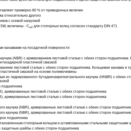
тавляют примерно 80 % от приведенных величин
а относительно другого
ков с осевой нагрузкой
SW, величины - C
для стопорных колец согласно стандарту DIN 471
a2
ми канавками на посадочной поверхности
аучука (NBR) с армированием листовой сталью с обеих сторон подшипника. 
антизадирной пластичной смазкой
ованием листовой сталью с обеих сторон подшипника. Кольцевая канавка и т
пластичной смазкой на основе полимочевины
ью из гидрированного бутадиенакрилнитрильного каучука (HNBR) с обеих с
азкой
н подшипника
R), армированные листовой сталью с обеих сторон подшипника
R), армированные листовой сталью с обеих сторон подшипника
ого каучука (NBR), армированные листовой сталью с обеих сторон подшипник
ого каучука (NBR), армированные листовой сталью с обеих сторон подшипник
орон подшипника
 установленным стопорным кольцом и штампованными стальными защитными 
е защитные шайбы с обеих сторон подшипника