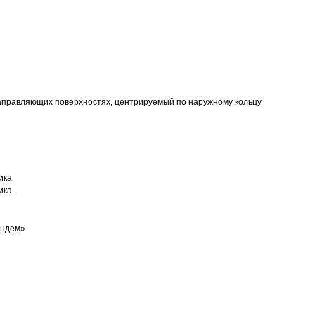
аправляющих поверхностях, центрируемый по наружному кольцу
ика
ика
андем»