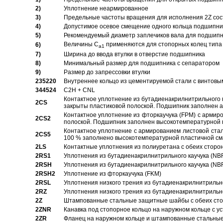
2)
Уплотнение неармированное
3)
Предельные частоты вращения для исполнения 2Z сос
4)
Допустимое осевое смещение одного кольца подшипник
5)
Рекомендуемый диаметр заплечиков вала для подшипни
Величины C
применяются для стопорных колец типа 
6)
a1
7)
Ширина до ввода втулки в отверстие подшипника
8)
Минимальный размер для подшипника с сепаратором
9)
Размер до запрессовки втулки
235220
Внутреннее кольцо из цементируемой стали с винтовы
344524
C2H + CNL
Контактное уплотнение из бутадиенакрилнитрильного к
2CS
закрыты пластиковой полоской. Подшипник заполнен 
Контактное уплотнение из фторкаучука (FPM) с армир
2CS2
полоской. Подшипник заполнен высокотемпературной 
Контактное уплотнение с армированием листовой стал
2CS5
100 % заполнено высокотемпературной пластичной см
2LS
Контактные уплотнения из полиуретана с обеих сторо
2RS1
Уплотнения из бутадиенакрилнитрильного каучука (NB
2RSH
Уплотнения из бутадиенакрилнитрильного каучука (NB
2RSH2
Уплотнение из фторкаучука (FKM)
2RSL
Уплотнения низкого трения из бутадиенакрилнитрильн
2RZ
Уплотнения низкого трения из бутадиенакрилнитрильн
2Z
Штампованные стальные защитные шайбы с обеих ст
2ZNR
Канавка под стопорное кольцо на наружном кольце с
2ZR
Фланец на наружном кольце и штампованные стальны