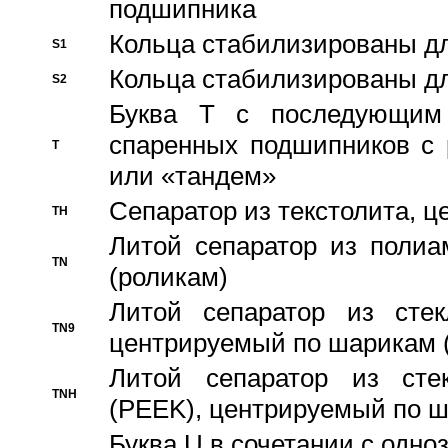
подшипника
Кольца стабилизированы дл
S1
Кольца стабилизированы дл
S2
Буква T с последующим
спаренных подшипников с 
T
или «тандем»
Сепаратор из текстолита, 
TH
Литой сепаратор из полиа
TN
(роликам)
Литой сепаратор из стекл
TN9
центрируемый по шарикам 
Литой сепаратор из стек
TNH
(PEEK), центрируемый по 
Буква U в сочетании с одн