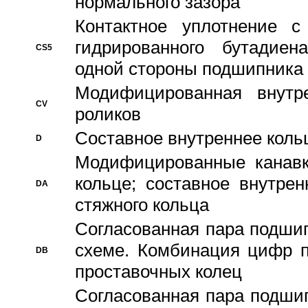
нормального зазора
Контактное уплотнение 
гидрированного бутадиен
CS5
одной стороны подшипника
Модифицированная внутре
CV
роликов
Составное внутреннее кольц
D
Модифицированные канавк
кольце; составное внутре
DA
стяжного кольца
Согласованная пара подши
схеме. Комбинация цифр п
DB
проставочных колец
Согласованная пара подши