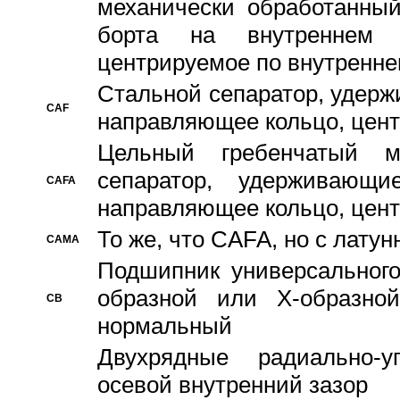
механически обработанный
борта на внутреннем 
центрируемое по внутренне
Стальной сепаратор, удерж
CAF
направляющее кольцо, цент
Цельный гребенчатый м
сепаратор, удерживающ
CAFA
направляющее кольцо, цент
То же, что CAFA, но с лату
CAMA
Подшипник универсального
образной или Х-образно
CB
нормальный
Двухрядные радиально-
осевой внутренний зазор