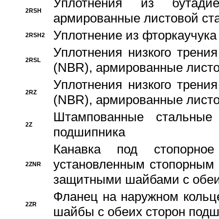
Уплотнения из бутадие
2RSH
армированные листовой ста
Уплотнение из фторкаучука
2RSH2
Уплотнения низкого трения
2RSL
(NBR), армированные листо
Уплотнения низкого трения
2RZ
(NBR), армированные листо
Штампованные стальные
2Z
подшипника
Канавка под стопорно
установленным стопорным
2ZNR
защитными шайбами с обеи
Фланец на наружном кольц
2ZR
шайбы с обеих сторон под