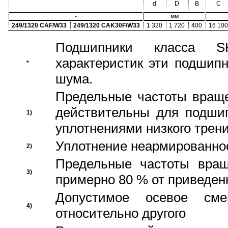
d
D
B
C
-
мм
249/1320 CAF/W33
249/1320 CAK30F/W33
1 320
1 720
400
16 100
Подшипники класса S
характеристик эти подшип
*
шума.
Предельные частоты враще
действительны для подши
1)
уплотнениями низкого трени
Уплотнение неармированно
2)
Предельные частоты вращ
3)
примерно 80 % от приведен
Допустимое осевое сме
4)
относительно другого