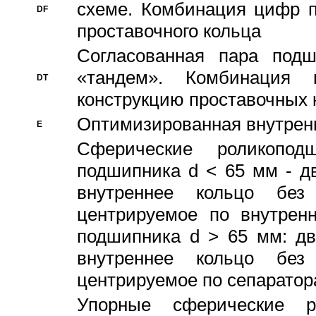
схеме. Комбинация цифр п
DF
проставочного кольца
Согласованная пара под
«тандем». Комбинация
DT
конструкцию проставочных 
Оптимизированная внутрен
E
Сферические роликопод
подшипника d < 65 мм - дв
внутреннее кольцо без
центрируемое по внутренн
подшипника d > 65 мм: дв
внутреннее кольцо без
центрируемое по сепарато
Упорные сферические ро