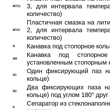
3, для интервала темпера
MT33
количество)
Пластичная смазка на лити
2, для интервала темпера
MT47
количество)
Канавка под стопорное кол
N
Канавка под стопорно
NR
установленным стопорным 
Один фиксирующий паз на
N1
кольце)
Два фиксирующих паза на
N2
кольце) под углом 180° друг 
Cепаратор из стеклонаполн
P