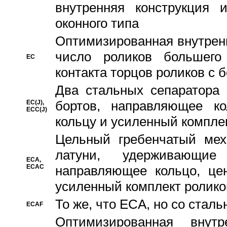
внутренняя конструкция 
оконного типа
Oптимизированная внутренн
число роликов большего
EC
контакта торцов роликов с 
Два стальных сепаратора 
бортов, направляющее ко
EC(J),
ECC(J)
кольцу и усиленный компле
Цельный гребенчатый мех
латуни, удерживающи
ECA,
ECAC
направляющее кольцо, цен
усиленный комплект ролико
То же, что ECA, но со стал
ECAF
Оптимизированная внут