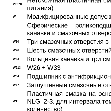
Нетоксичная пластичная сма
VT378
питания)
Модифицированные допуски
W
Сферические роликопод
канавки и смазочных отвер
Три смазочных отверстия в
W20
Шесть смазочных отверстий
W26
Кольцевая канавка и три с
W33
W26 + W33
W513
Подшипник с антифрикционн
W64
Заглушенные смазочные от
W77
Пластичная смазка на осн
NLGI 2-3, для интервала те
WT
количество)