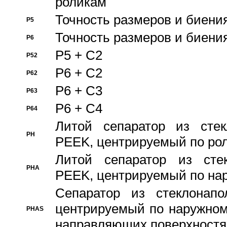
роликам
Точность размеров и биения
P5
Точность размеров и биения
P6
P5 + C2
P52
P6 + C2
P62
P6 + C3
P63
P6 + C4
P64
Литой сепаратор из стек
PH
PEEK, центрируемый по ро
Литой сепаратор из стек
PHA
PEEK, центрируемый по на
Сепаратор из стеклонапо
центрируемый по наружном
PHAS
направляющих поверхностя