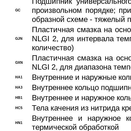
Подшипник универсального
произвольном порядке; пр
GC
образной схеме - тяжелый 
Пластичная смазка на осно
NLGI 2, для интервала темп
GJN
количество)
Пластичная смазка на осн
GXN
NLGI 2, для диапазона темп
Внутренние и наружные кол
HA1
Bнутреннее кольцо подшипн
HA3
Bнутреннее и наружное коль
HB1
Тела качения из нитрида к
HC5
Bнутреннее и наружное к
HN1
термической обработкой