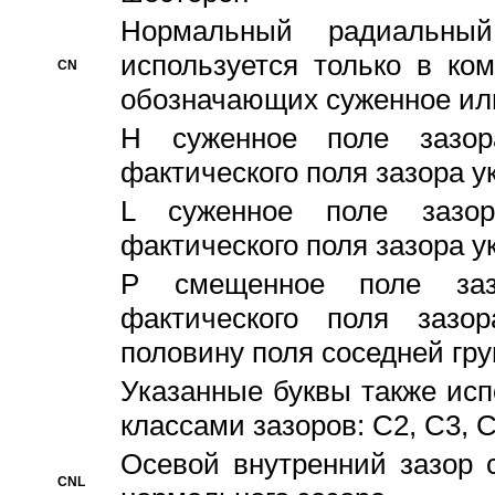
Hормальный радиальный
используется только в ко
CN
обозначающих суженное ил
H суженное поле зазора
фактического поля зазора у
L суженное поле зазор
фактического поля зазора у
P смещенное поле заз
фактического поля заз
половину поля соседней гр
Указанные буквы также ис
классами зазоров: С2, C3, 
Осевой внутренний зазор 
CNL