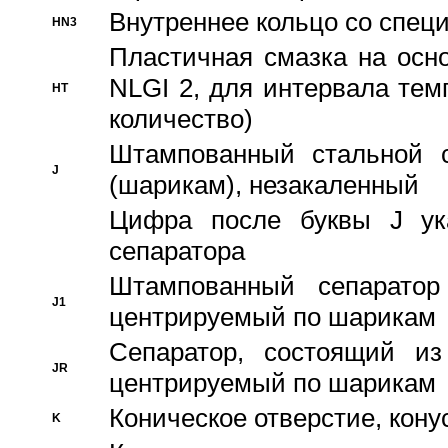
Внутреннее кольцо со спец
HN3
Пластичная смазка на осн
NLGI 2, для интервала темп
HT
количество)
Штампованный стальной с
J
(шарикам), незакаленный
Цифра после буквы J ука
сепаратора
Штампованный сепаратор
J1
центрируемый по шарикам
Сепаратор, состоящий из
JR
центрируемый по шарикам
Коническое отверстие, кону
K