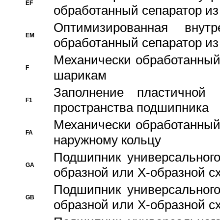
EF
обработанный сепаратор из
Оптимизированная внут
EM
обработанный сепаратор из
Механически обработанный
F
шарикам
Заполнение пластичной
F1
пространства подшипника
Механически обработанный
FA
наружному кольцу
Подшипник универсального
GA
образной или Х-образной сх
Подшипник универсального
GB
образной или Х-образной с