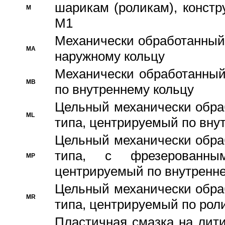
шарикам (роликам), констр
M
M1
Механически обработанный
MA
наружному кольцу
Механически обработанный
MB
по внутреннему кольцу
Цельный механически обра
ML
типа, центрируемый по вну
Цельный механически обра
типа, с фрезерованны
MP
центрируемый по внутренне
Цельный механически обра
MR
типа, центрируемый по рол
Пластичная смазка на лити