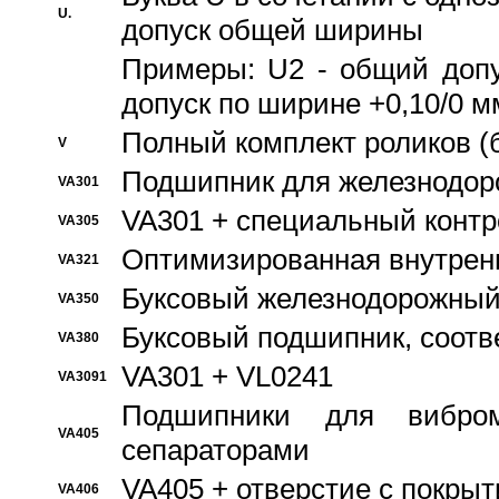
U.
допуск общей ширины
Примеры: U2 - общий допу
допуск по ширине +0,10/0 м
Полный комплект роликов (
V
Подшипник для железнодор
VA301
VA301 + специальный контр
VA305
Оптимизированная внутрен
VA321
Буксовый железнодорожный
VA350
Буксовый подшипник, соотв
VA380
VA301 + VL0241
VA3091
Подшипники для вибром
VA405
сепараторами
VA405 + отверстие с покры
VA406