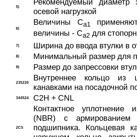
Рекомендуемый диаметр 
5)
осевой нагрузкой
Величины C
применяют
a1
6)
величины - C
для стопорн
a2
Ширина до ввода втулки в 
7)
Минимальный размер для п
8)
Размер до запрессовки втул
9)
Внутреннее кольцо из 
235220
канавками на посадочной п
C2H + CNL
344524
Контактное уплотнение и
(NBR) с армированием 
подшипника. Кольцевая к
2CS