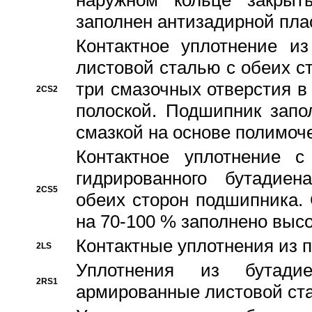
наружном кольце закрыт
заполнен антизадирной пла
Контактное уплотнение и
листовой сталью с обеих с
три смазочных отверстия в
2CS2
полоской. Подшипник запо
смазкой на основе полимо
Контактное уплотнение 
гидрированного бутадиен
2CS5
обеих сторон подшипника.
на 70-100 % заполнено выс
Контактные уплотнения из 
2LS
Уплотнения из бутадие
2RS1
армированные листовой ста