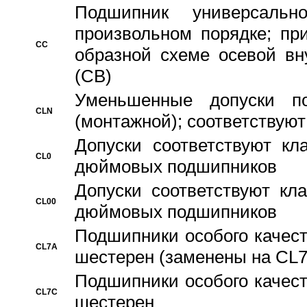
Подшипник универсальн
произвольном порядке; пр
CC
образной схеме осевой вн
(CB)
Уменьшенные допуски 
CLN
(монтажной); соответствуют
Допуски соответствуют кл
CL0
дюймовых подшипников
Допуски соответствуют кл
CL00
дюймовых подшипников
Подшипники особого качест
CL7A
шестерен (заменены на CL
Подшипники особого качест
CL7C
шестерен