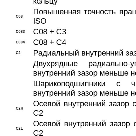
кольцу
Повышенная точность враще
C08
ISO
C08 + C3
C083
C08 + C4
C084
Pадиальный внутренний за
C2
Двухрядные радиально-
внутренний зазор меньше н
Шарикоподшипники с че
внутренний зазор меньше н
Осевой внутренний зазор с
C2H
C2
Осевой внутренний зазор 
C2L
C2