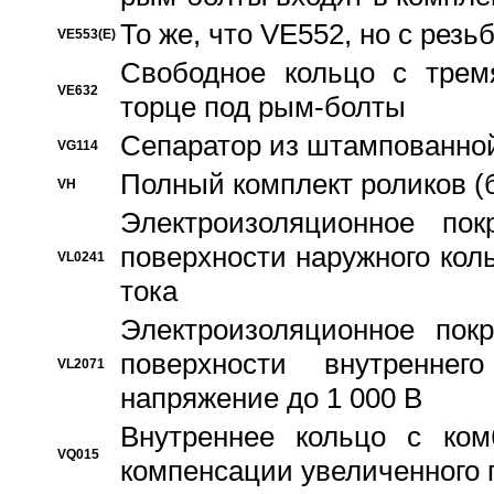
То же, что VE552, но с рез
VE553(E)
Свободное кольцо с трем
VE632
торце под рым-болты
Сепаратор из штампованной
VG114
Полный комплект роликов (
VH
Электроизоляционное по
поверхности наружного коль
VL0241
тока
Электроизоляционное пок
поверхности внутреннег
VL2071
напряжение до 1 000 В
Bнутреннее кольцо с ком
VQ015
компенсации увеличенного 