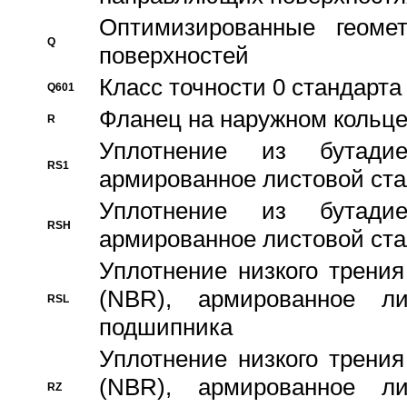
Оптимизированные геомет
Q
поверхностей
Класс точности 0 стандар
Q601
Фланец на наружном кольц
R
Уплотнение из бутадие
RS1
армированное листовой ста
Уплотнение из бутадие
RSH
армированное листовой ста
Уплотнение низкого трения
(NBR), армированное л
RSL
подшипника
Уплотнение низкого трения
(NBR), армированное л
RZ