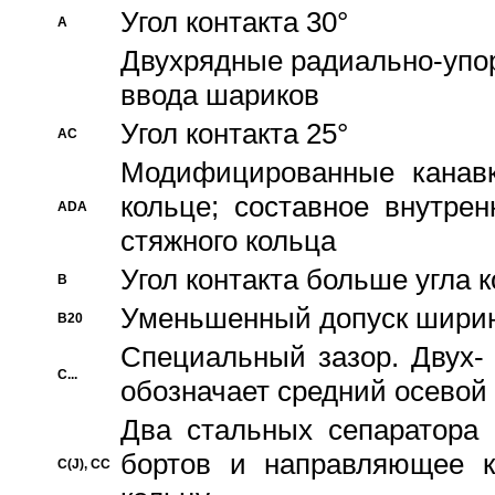
Угол контакта 30°
A
Двухрядные радиально-упо
ввода шариков
Угол контакта 25°
AC
Модифицированные канавк
кольце; составное внутре
ADA
стяжного кольца
Угол контакта больше угла 
B
Уменьшенный допуск шири
B20
Специальный зазор. Двух-
C...
обозначает средний осевой
Два стальных сепаратора 
бортов и направляющее к
C(J), CC