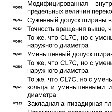
Модифицированная внут
VQ051
предельных величин переко
Суженный допуск ширины вн
VQ267
Точность вращения выше, 
VQ424
То же, что CL7C, но с ум
VQ495
наружного диаметра
Уменьшенный допуск ширин
VQ506
То же, что CL7C, но с ум
VQ507
наружного диаметра
То же, что CL7C, но с уме
кольца и уменьшенными и
VQ523
диаметра
Закладная антизадирная пл
VT143