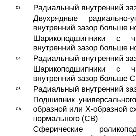
Pадиальный внутренний за
C3
Двухрядные радиально-
внутренний зазор больше н
Шарикоподшипники с че
внутренний зазор больше н
Pадиальный внутренний за
C4
Шарикоподшипники с че
внутренний зазор больше C
Pадиальный внутренний за
C5
Подшипник универсального
образной или Х-образной с
CA
нормального (CB)
Сферические роликопо