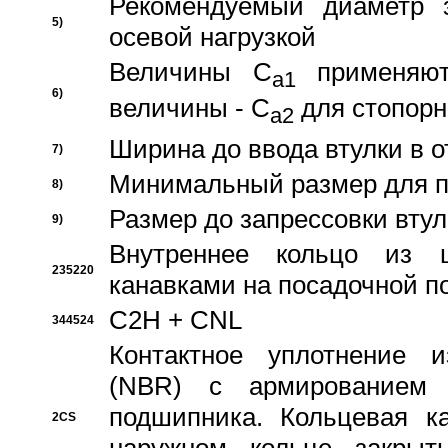
Рекомендуемый диаметр 
5)
осевой нагрузкой
Величины C
применяют
a1
6)
величины - C
для стопорн
a2
Ширина до ввода втулки в 
7)
Минимальный размер для п
8)
Размер до запрессовки втул
9)
Внутреннее кольцо из 
235220
канавками на посадочной п
C2H + CNL
344524
Контактное уплотнение и
(NBR) с армированием 
подшипника. Кольцевая к
2CS