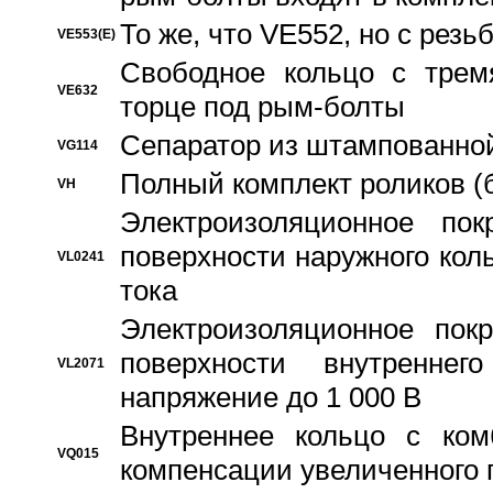
То же, что VE552, но с рез
VE553(E)
Свободное кольцо с трем
VE632
торце под рым-болты
Сепаратор из штампованной
VG114
Полный комплект роликов (
VH
Электроизоляционное по
поверхности наружного коль
VL0241
тока
Электроизоляционное пок
поверхности внутреннег
VL2071
напряжение до 1 000 В
Bнутреннее кольцо с ком
VQ015
компенсации увеличенного 