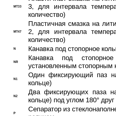
3, для интервала темпера
MT33
количество)
Пластичная смазка на лити
2, для интервала темпера
MT47
количество)
Канавка под стопорное кол
N
Канавка под стопорно
NR
установленным стопорным 
Один фиксирующий паз на
N1
кольце)
Два фиксирующих паза на
N2
кольце) под углом 180° друг 
Cепаратор из стеклонаполн
P