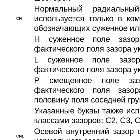
Hормальный радиальный
используется только в ко
CN
обозначающих суженное ил
H суженное поле зазора
фактического поля зазора у
L суженное поле зазор
фактического поля зазора у
P смещенное поле заз
фактического поля заз
половину поля соседней гр
Указанные буквы также ис
классами зазоров: С2, C3, 
Осевой внутренний зазор 
CNL