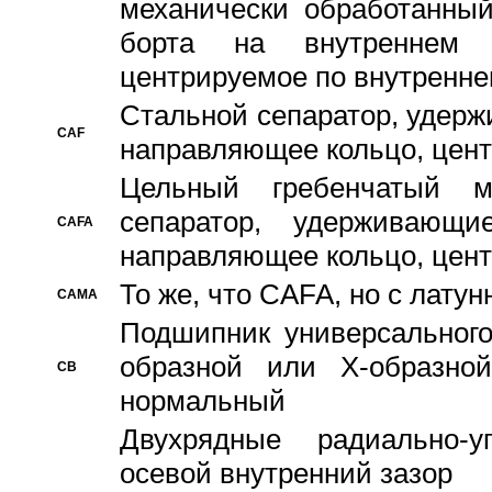
механически обработанный
борта на внутреннем 
центрируемое по внутренне
Стальной сепаратор, удерж
CAF
направляющее кольцо, цент
Цельный гребенчатый м
сепаратор, удерживающ
CAFA
направляющее кольцо, цент
То же, что CAFA, но с лату
CAMA
Подшипник универсального
образной или Х-образно
CB
нормальный
Двухрядные радиально-
осевой внутренний зазор