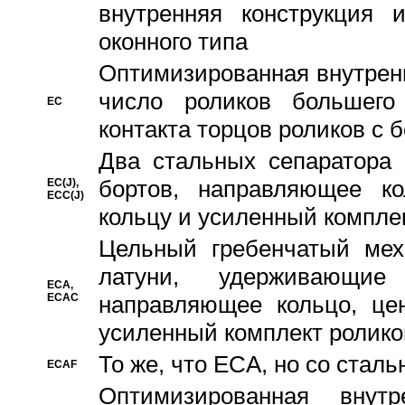
внутренняя конструкция 
оконного типа
Oптимизированная внутренн
число роликов большего
EC
контакта торцов роликов с 
Два стальных сепаратора 
бортов, направляющее ко
EC(J),
ECC(J)
кольцу и усиленный компле
Цельный гребенчатый мех
латуни, удерживающи
ECA,
ECAC
направляющее кольцо, цен
усиленный комплект ролико
То же, что ECA, но со стал
ECAF
Оптимизированная внут