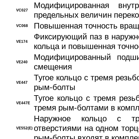
Модифицированная внут
VC027
предельных величин переко
Повышенная точность вращ
VC068
Фиксирующий паз в наружн
VE174
кольца и повышенная точн
Модифицированный подши
VE240
смещения
Тугое кольцо с тремя резь
VE447
рым-болты
Тугое кольцо с тремя рез
VE447E
тремя рым-болтами в компл
Наружное кольцо с тр
отверстиями на одном торце
VE552(E)
рым-болты входят в компле