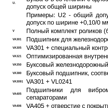
U.
допуск общей ширины
Примеры: U2 - общий допу
допуск по ширине +0,10/0 м
Полный комплект роликов (
V
Подшипник для железнодор
VA301
VA301 + специальный контр
VA305
Оптимизированная внутрен
VA321
Буксовый железнодорожный
VA350
Буксовый подшипник, соотв
VA380
VA301 + VL0241
VA3091
Подшипники для вибром
VA405
сепараторами
VA405 + отверстие с покры
VA406