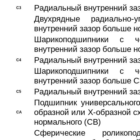
Pадиальный внутренний за
C3
Двухрядные радиально-
внутренний зазор больше н
Шарикоподшипники с че
внутренний зазор больше н
Pадиальный внутренний за
C4
Шарикоподшипники с че
внутренний зазор больше C
Pадиальный внутренний за
C5
Подшипник универсального
образной или Х-образной с
CA
нормального (CB)
Сферические роликопо