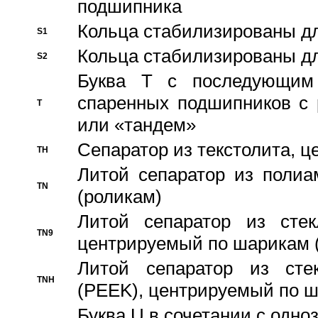
подшипника
Кольца стабилизированы дл
S1
Кольца стабилизированы дл
S2
Буква T с последующим
спаренных подшипников с 
T
или «тандем»
Сепаратор из текстолита, 
TH
Литой сепаратор из полиа
TN
(роликам)
Литой сепаратор из стекл
TN9
центрируемый по шарикам 
Литой сепаратор из стек
TNH
(PEEK), центрируемый по 
Буква U в сочетании с одн