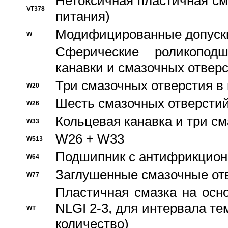
Нетоксичная пластичная сма
VT378
питания)
Модифицированные допуски
W
Сферические роликопод
канавки и смазочных отвер
Три смазочных отверстия в
W20
Шесть смазочных отверстий
W26
Кольцевая канавка и три с
W33
W26 + W33
W513
Подшипник с антифрикционн
W64
Заглушенные смазочные от
W77
Пластичная смазка на осн
NLGI 2-3, для интервала те
WT
количество)