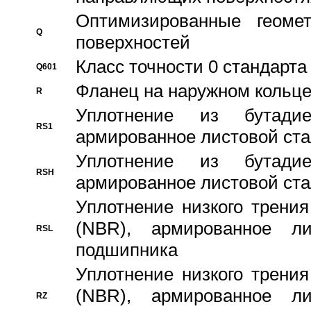
Оптимизированные геомет
Q
поверхностей
Класс точности 0 стандар
Q601
Фланец на наружном кольц
R
Уплотнение из бутадие
RS1
армированное листовой ста
Уплотнение из бутадие
RSH
армированное листовой ста
Уплотнение низкого трения
(NBR), армированное л
RSL
подшипника
Уплотнение низкого трения
(NBR), армированное л
RZ