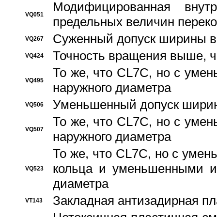
Модифицированная внут
VQ051
предельных величин переко
Суженный допуск ширины вн
VQ267
Точность вращения выше, 
VQ424
То же, что CL7C, но с ум
VQ495
наружного диаметра
Уменьшенный допуск ширин
VQ506
То же, что CL7C, но с ум
VQ507
наружного диаметра
То же, что CL7C, но с уме
кольца и уменьшенными и
VQ523
диаметра
Закладная антизадирная пл
VT143