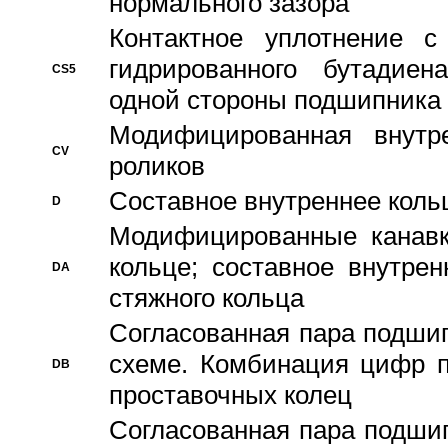
нормального зазора
Контактное уплотнение 
гидрированного бутадиен
CS5
одной стороны подшипника
Модифицированная внутре
CV
роликов
Составное внутреннее кольц
D
Модифицированные канавк
кольце; составное внутре
DA
стяжного кольца
Согласованная пара подши
схеме. Комбинация цифр п
DB
проставочных колец
Согласованная пара подши