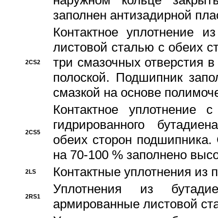
наружном кольце закрыт
заполнен антизадирной пла
Контактное уплотнение и
листовой сталью с обеих с
три смазочных отверстия в
2CS2
полоской. Подшипник запо
смазкой на основе полимо
Контактное уплотнение 
гидрированного бутадиен
2CS5
обеих сторон подшипника.
на 70-100 % заполнено выс
Контактные уплотнения из 
2LS
Уплотнения из бутадие
2RS1
армированные листовой ста