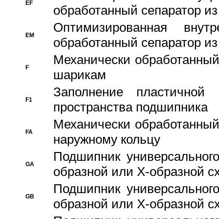
EF
обработанный сепаратор из
Оптимизированная внут
EM
обработанный сепаратор из
Механически обработанный
F
шарикам
Заполнение пластичной
F1
пространства подшипника
Механически обработанный
FA
наружному кольцу
Подшипник универсального
GA
образной или Х-образной сх
Подшипник универсального
GB
образной или Х-образной с