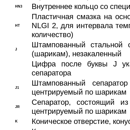
Внутреннее кольцо со спец
HN3
Пластичная смазка на осн
NLGI 2, для интервала темп
HT
количество)
Штампованный стальной с
J
(шарикам), незакаленный
Цифра после буквы J ука
сепаратора
Штампованный сепаратор
J1
центрируемый по шарикам
Сепаратор, состоящий из
JR
центрируемый по шарикам
Коническое отверстие, кону
K