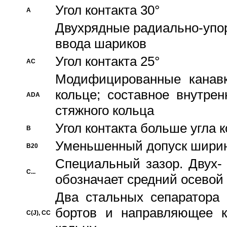
Угол контакта 30°
A
Двухрядные радиально-упо
ввода шариков
Угол контакта 25°
AC
Модифицированные канавк
кольце; составное внутре
ADA
стяжного кольца
Угол контакта больше угла 
B
Уменьшенный допуск шири
B20
Специальный зазор. Двух-
C...
обозначает средний осевой
Два стальных сепаратора 
бортов и направляющее к
C(J), CC