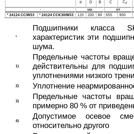
C
d
D
B
C
0
-
мм
кН
* 24124 CC/W33
* 24124 CCK30/W33
120
200
80
655
950
Подшипники класса S
характеристик эти подшип
*
шума.
Предельные частоты враще
действительны для подши
1)
уплотнениями низкого трени
Уплотнение неармированно
2)
Предельные частоты вращ
3)
примерно 80 % от приведен
Допустимое осевое сме
4)
относительно другого