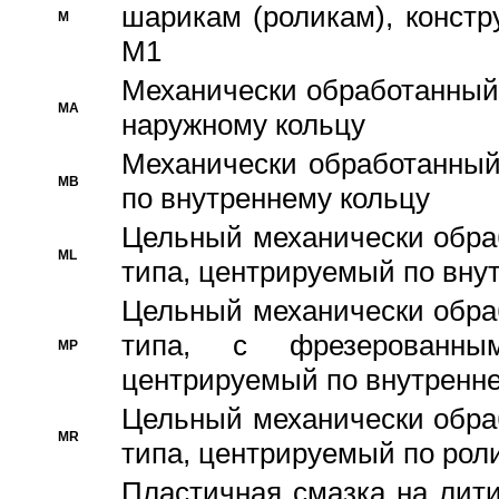
шарикам (роликам), констр
M
M1
Механически обработанный
MA
наружному кольцу
Механически обработанный
MB
по внутреннему кольцу
Цельный механически обра
ML
типа, центрируемый по вну
Цельный механически обра
типа, с фрезерованны
MP
центрируемый по внутренне
Цельный механически обра
MR
типа, центрируемый по рол
Пластичная смазка на лити