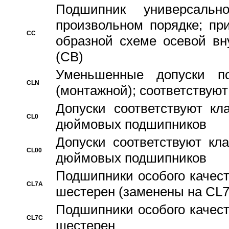
Подшипник универсальн
произвольном порядке; пр
CC
образной схеме осевой вн
(CB)
Уменьшенные допуски 
CLN
(монтажной); соответствуют
Допуски соответствуют кл
CL0
дюймовых подшипников
Допуски соответствуют кл
CL00
дюймовых подшипников
Подшипники особого качест
CL7A
шестерен (заменены на CL
Подшипники особого качест
CL7C
шестерен