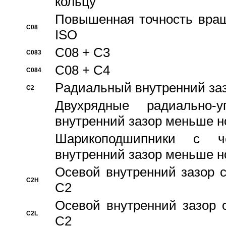
кольцу
Повышенная точность враще
C08
ISO
C08 + C3
C083
C08 + C4
C084
Pадиальный внутренний за
C2
Двухрядные радиально-
внутренний зазор меньше н
Шарикоподшипники с че
внутренний зазор меньше н
Осевой внутренний зазор с
C2H
C2
Осевой внутренний зазор 
C2L
C2