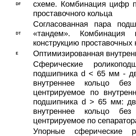
схеме. Комбинация цифр п
DF
проставочного кольца
Согласованная пара под
«тандем». Комбинация
DT
конструкцию проставочных 
Оптимизированная внутрен
E
Сферические роликопод
подшипника d < 65 мм - дв
внутреннее кольцо без
центрируемое по внутренн
подшипника d > 65 мм: дв
внутреннее кольцо без
центрируемое по сепарато
Упорные сферические ро