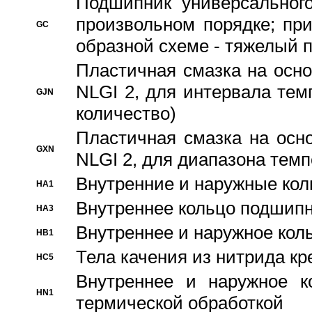
Подшипник универсального
произвольном порядке; пр
GC
образной схеме - тяжелый 
Пластичная смазка на осно
NLGI 2, для интервала темп
GJN
количество)
Пластичная смазка на осн
GXN
NLGI 2, для диапазона темп
Внутренние и наружные кол
HA1
Bнутреннее кольцо подшипн
HA3
Bнутреннее и наружное коль
HB1
Тела качения из нитрида к
HC5
Bнутреннее и наружное к
HN1
термической обработкой