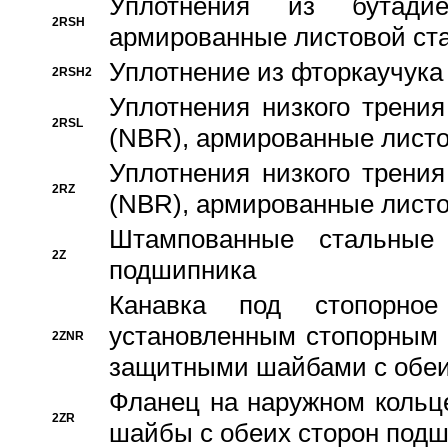
Уплотнения из бутадие
2RSH
армированные листовой ста
Уплотнение из фторкаучука
2RSH2
Уплотнения низкого трения
2RSL
(NBR), армированные листо
Уплотнения низкого трения
2RZ
(NBR), армированные листо
Штампованные стальные
2Z
подшипника
Канавка под стопорно
установленным стопорным
2ZNR
защитными шайбами с обеи
Фланец на наружном кольц
2ZR
шайбы с обеих сторон под