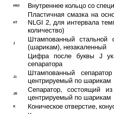
Внутреннее кольцо со спец
HN3
Пластичная смазка на осн
NLGI 2, для интервала темп
HT
количество)
Штампованный стальной с
J
(шарикам), незакаленный
Цифра после буквы J ука
сепаратора
Штампованный сепаратор
J1
центрируемый по шарикам
Сепаратор, состоящий из
JR
центрируемый по шарикам
Коническое отверстие, кону
K