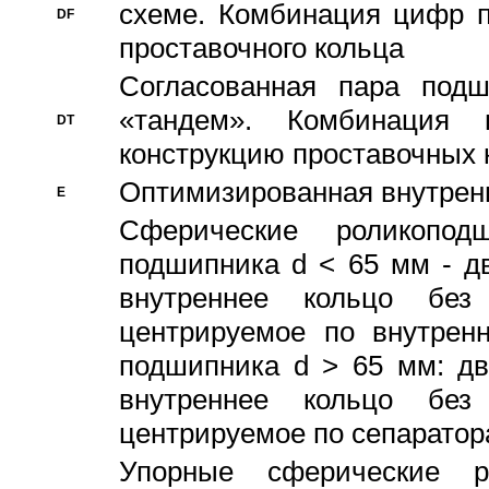
схеме. Комбинация цифр п
DF
проставочного кольца
Согласованная пара под
«тандем». Комбинация
DT
конструкцию проставочных 
Оптимизированная внутрен
E
Сферические роликопод
подшипника d < 65 мм - дв
внутреннее кольцо без
центрируемое по внутренн
подшипника d > 65 мм: дв
внутреннее кольцо без
центрируемое по сепарато
Упорные сферические ро