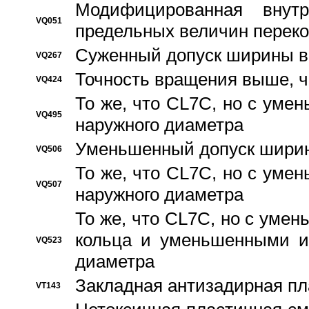
Модифицированная внут
VQ051
предельных величин переко
Суженный допуск ширины вн
VQ267
Точность вращения выше, 
VQ424
То же, что CL7C, но с ум
VQ495
наружного диаметра
Уменьшенный допуск ширин
VQ506
То же, что CL7C, но с ум
VQ507
наружного диаметра
То же, что CL7C, но с уме
кольца и уменьшенными и
VQ523
диаметра
Закладная антизадирная пл
VT143