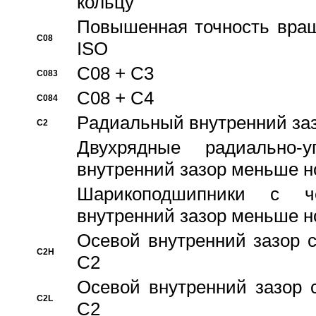
кольцу
Повышенная точность враще
C08
ISO
C08 + C3
C083
C08 + C4
C084
Pадиальный внутренний за
C2
Двухрядные радиально-
внутренний зазор меньше н
Шарикоподшипники с че
внутренний зазор меньше н
Осевой внутренний зазор с
C2H
C2
Осевой внутренний зазор 
C2L
C2