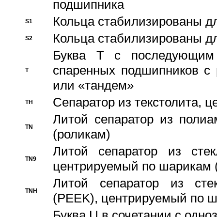
подшипника
Кольца стабилизированы дл
S1
Кольца стабилизированы дл
S2
Буква T с последующим
спаренных подшипников с 
T
или «тандем»
Сепаратор из текстолита, 
TH
Литой сепаратор из полиа
TN
(роликам)
Литой сепаратор из стекл
TN9
центрируемый по шарикам 
Литой сепаратор из стек
TNH
(PEEK), центрируемый по 
Буква U в сочетании с одн