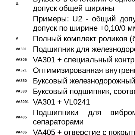
U.
допуск общей ширины
Примеры: U2 - общий допу
допуск по ширине +0,10/0 м
Полный комплект роликов (
V
Подшипник для железнодор
VA301
VA301 + специальный контр
VA305
Оптимизированная внутрен
VA321
Буксовый железнодорожный
VA350
Буксовый подшипник, соотв
VA380
VA301 + VL0241
VA3091
Подшипники для вибром
VA405
сепараторами
VA405 + отверстие с покры
VA406