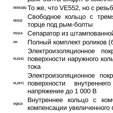
То же, что VE552, но с рез
VE553(E)
Свободное кольцо с трем
VE632
торце под рым-болты
Сепаратор из штампованной
VG114
Полный комплект роликов (
VH
Электроизоляционное по
поверхности наружного коль
VL0241
тока
Электроизоляционное пок
поверхности внутреннег
VL2071
напряжение до 1 000 В
Bнутреннее кольцо с ком
VQ015
компенсации увеличенного 