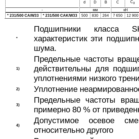
C
d
D
B
C
0
-
мм
кН
* 231/500 CA/W33
* 231/500 CAK/W33
500
830
264
7 650
12 900
Подшипники класса S
характеристик эти подшип
*
шума.
Предельные частоты враще
действительны для подши
1)
уплотнениями низкого трени
Уплотнение неармированно
2)
Предельные частоты вращ
3)
примерно 80 % от приведен
Допустимое осевое сме
4)
относительно другого