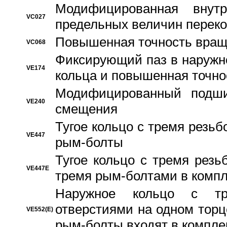
Модифицированная внут
VC027
предельных величин переко
Повышенная точность вращ
VC068
Фиксирующий паз в наружн
VE174
кольца и повышенная точн
Модифицированный подши
VE240
смещения
Тугое кольцо с тремя резь
VE447
рым-болты
Тугое кольцо с тремя рез
VE447E
тремя рым-болтами в компл
Наружное кольцо с тр
отверстиями на одном торце
VE552(E)
рым-болты входят в компле