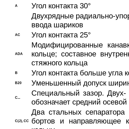
Угол контакта 30°
A
Двухрядные радиально-упо
ввода шариков
Угол контакта 25°
AC
Модифицированные канавк
кольце; составное внутре
ADA
стяжного кольца
Угол контакта больше угла 
B
Уменьшенный допуск шири
B20
Специальный зазор. Двух-
C...
обозначает средний осевой
Два стальных сепаратора 
бортов и направляющее к
C(J), CC