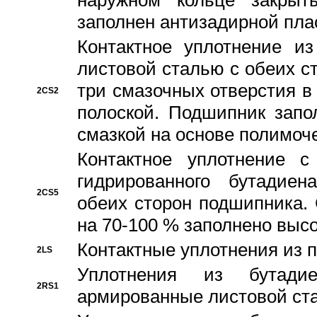
наружном кольце закрыт
заполнен антизадирной пла
Контактное уплотнение и
листовой сталью с обеих с
три смазочных отверстия в
2CS2
полоской. Подшипник запо
смазкой на основе полимо
Контактное уплотнение 
гидрированного бутадиен
2CS5
обеих сторон подшипника.
на 70-100 % заполнено выс
Контактные уплотнения из 
2LS
Уплотнения из бутадие
2RS1
армированные листовой ста