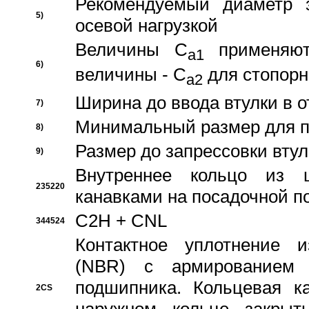
Рекомендуемый диаметр 
5)
осевой нагрузкой
Величины C
применяют
a1
6)
величины - C
для стопорн
a2
Ширина до ввода втулки в 
7)
Минимальный размер для п
8)
Размер до запрессовки втул
9)
Внутреннее кольцо из 
235220
канавками на посадочной п
C2H + CNL
344524
Контактное уплотнение и
(NBR) с армированием 
подшипника. Кольцевая к
2CS