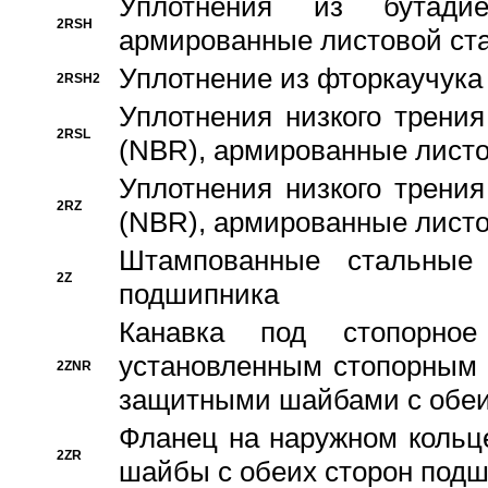
Уплотнения из бутадие
2RSH
армированные листовой ста
Уплотнение из фторкаучука
2RSH2
Уплотнения низкого трения
2RSL
(NBR), армированные листо
Уплотнения низкого трения
2RZ
(NBR), армированные листо
Штампованные стальные
2Z
подшипника
Канавка под стопорно
установленным стопорным
2ZNR
защитными шайбами с обеи
Фланец на наружном кольц
2ZR
шайбы с обеих сторон под