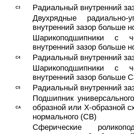
Pадиальный внутренний за
C3
Двухрядные радиально-
внутренний зазор больше н
Шарикоподшипники с че
внутренний зазор больше н
Pадиальный внутренний за
C4
Шарикоподшипники с че
внутренний зазор больше C
Pадиальный внутренний за
C5
Подшипник универсального
образной или Х-образной с
CA
нормального (CB)
Сферические роликопо