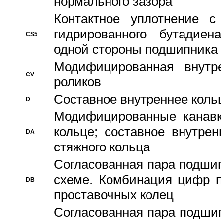
нормального зазора
Контактное уплотнение 
гидрированного бутадиен
CS5
одной стороны подшипника
Модифицированная внутре
CV
роликов
Составное внутреннее кольц
D
Модифицированные канавк
кольце; составное внутре
DA
стяжного кольца
Согласованная пара подши
схеме. Комбинация цифр п
DB
проставочных колец
Согласованная пара подши