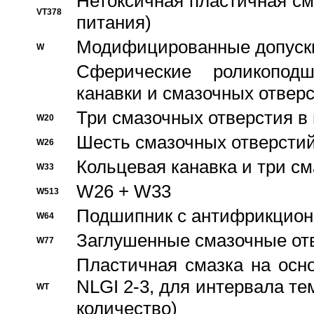
Нетоксичная пластичная сма
VT378
питания)
Модифицированные допуски
W
Сферические роликопод
канавки и смазочных отвер
Три смазочных отверстия в
W20
Шесть смазочных отверстий
W26
Кольцевая канавка и три с
W33
W26 + W33
W513
Подшипник с антифрикционн
W64
Заглушенные смазочные от
W77
Пластичная смазка на осн
NLGI 2-3, для интервала те
WT
количество)