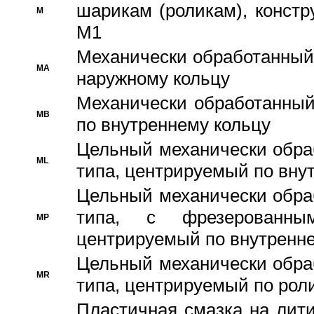
шарикам (роликам), констр
M
M1
Механически обработанный
MA
наружному кольцу
Механически обработанный
MB
по внутреннему кольцу
Цельный механически обра
ML
типа, центрируемый по вну
Цельный механически обра
типа, с фрезерованны
MP
центрируемый по внутренне
Цельный механически обра
MR
типа, центрируемый по рол
Пластичная смазка на лити