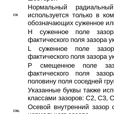
Hормальный радиальный
используется только в ко
CN
обозначающих суженное ил
H суженное поле зазора
фактического поля зазора у
L суженное поле зазор
фактического поля зазора у
P смещенное поле заз
фактического поля заз
половину поля соседней гр
Указанные буквы также ис
классами зазоров: С2, C3, 
Осевой внутренний зазор 
CNL