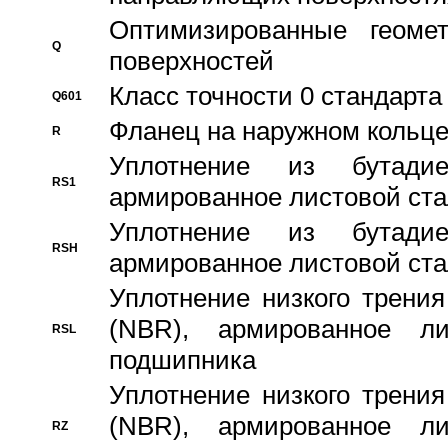
Оптимизированные геомет
Q
поверхностей
Класс точности 0 стандар
Q601
Фланец на наружном кольц
R
Уплотнение из бутадие
RS1
армированное листовой ста
Уплотнение из бутадие
RSH
армированное листовой ста
Уплотнение низкого трения
(NBR), армированное л
RSL
подшипника
Уплотнение низкого трения
(NBR), армированное л
RZ