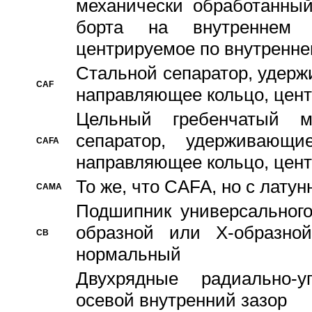
механически обработанный
борта на внутреннем 
центрируемое по внутренне
Стальной сепаратор, удерж
CAF
направляющее кольцо, цент
Цельный гребенчатый м
сепаратор, удерживающ
CAFA
направляющее кольцо, цент
То же, что CAFA, но с лату
CAMA
Подшипник универсального
образной или Х-образно
CB
нормальный
Двухрядные радиально-
осевой внутренний зазор