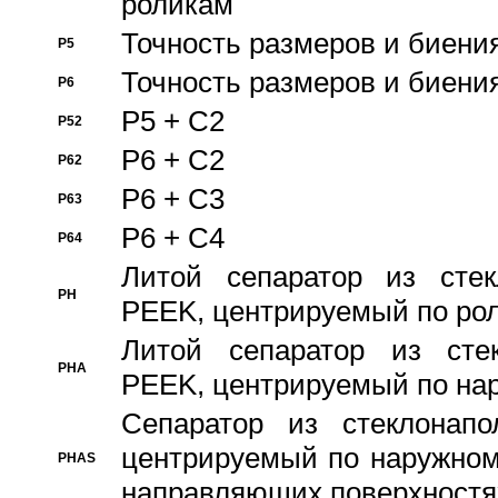
роликам
Точность размеров и биения
P5
Точность размеров и биения
P6
P5 + C2
P52
P6 + C2
P62
P6 + C3
P63
P6 + C4
P64
Литой сепаратор из стек
PH
PEEK, центрируемый по ро
Литой сепаратор из стек
PHA
PEEK, центрируемый по на
Сепаратор из стеклонапо
центрируемый по наружном
PHAS
направляющих поверхностя