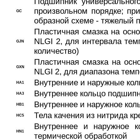
Подшипник универсального
произвольном порядке; пр
GC
образной схеме - тяжелый 
Пластичная смазка на осно
NLGI 2, для интервала темп
GJN
количество)
Пластичная смазка на осн
GXN
NLGI 2, для диапазона темп
Внутренние и наружные кол
HA1
Bнутреннее кольцо подшипн
HA3
Bнутреннее и наружное коль
HB1
Тела качения из нитрида к
HC5
Bнутреннее и наружное к
HN1
термической обработкой