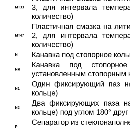
3, для интервала темпера
MT33
количество)
Пластичная смазка на лити
2, для интервала темпера
MT47
количество)
Канавка под стопорное кол
N
Канавка под стопорно
NR
установленным стопорным 
Один фиксирующий паз на
N1
кольце)
Два фиксирующих паза на
N2
кольце) под углом 180° друг 
Cепаратор из стеклонаполн
P