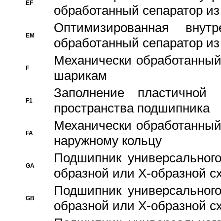
EF
обработанный сепаратор из
Оптимизированная внут
EM
обработанный сепаратор из
Механически обработанный
F
шарикам
Заполнение пластичной
F1
пространства подшипника
Механически обработанный
FA
наружному кольцу
Подшипник универсального
GA
образной или Х-образной сх
Подшипник универсального
GB
образной или Х-образной с