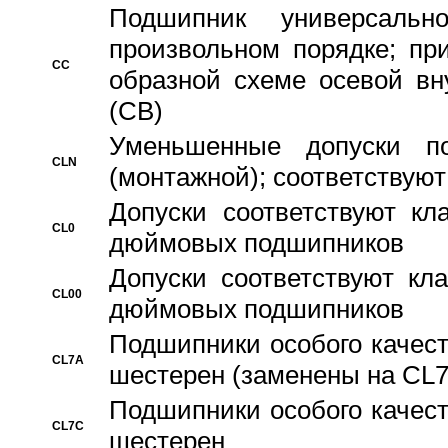
Подшипник универсальн
произвольном порядке; пр
CC
образной схеме осевой вн
(CB)
Уменьшенные допуски 
CLN
(монтажной); соответствуют
Допуски соответствуют кл
CL0
дюймовых подшипников
Допуски соответствуют кл
CL00
дюймовых подшипников
Подшипники особого качест
CL7A
шестерен (заменены на CL
Подшипники особого качест
CL7C
шестерен