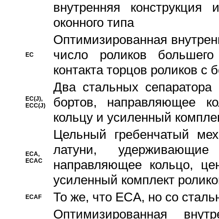
внутренняя конструкция 
оконного типа
Oптимизированная внутренн
число роликов большего
EC
контакта торцов роликов с 
Два стальных сепаратора 
бортов, направляющее ко
EC(J),
ECC(J)
кольцу и усиленный компле
Цельный гребенчатый мех
латуни, удерживающи
ECA,
ECAC
направляющее кольцо, цен
усиленный комплект ролико
То же, что ECA, но со стал
ECAF
Оптимизированная внут