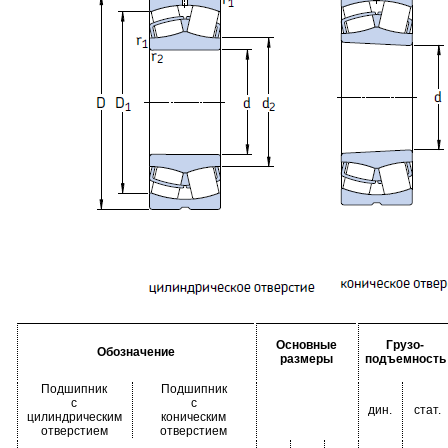
Основные
Грузо-
Обозначение
размеры
подъемность
Подшипник
Подшипник
с
с
дин.
стат.
цилиндрическим
коническим
отверстием
отверстием