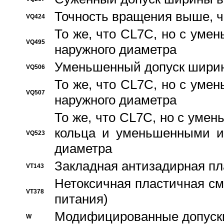
Точность вращения выше, 
VQ424
То же, что CL7C, но с ум
VQ495
наружного диаметра
Уменьшенный допуск ширин
VQ506
То же, что CL7C, но с ум
VQ507
наружного диаметра
То же, что CL7C, но с уме
кольца и уменьшенными и
VQ523
диаметра
Закладная антизадирная пл
VT143
Нетоксичная пластичная сма
VT378
питания)
Модифицированные допуски
W