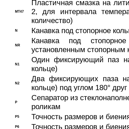
Пластичная смазка на лити
2, для интервала темпера
MT47
количество)
Канавка под стопорное кол
N
Канавка под стопорно
NR
установленным стопорным 
Один фиксирующий паз на
N1
кольце)
Два фиксирующих паза на
N2
кольце) под углом 180° друг 
Cепаратор из стеклонаполн
P
роликам
Точность размеров и биения
P5
Точность размеров и биения
P6