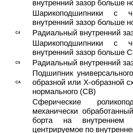
внутренний зазор больше н
Шарикоподшипники с че
внутренний зазор больше н
Pадиальный внутренний за
C4
Шарикоподшипники с че
внутренний зазор больше C
Pадиальный внутренний за
C5
Подшипник универсального
образной или Х-образной с
CA
нормального (CB)
Сферические роликопо
механически обработанный
борта на внутреннем 
центрируемое по внутренне