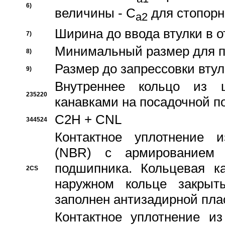
6)
величины - C
для стопорн
a2
Ширина до ввода втулки в 
7)
Минимальный размер для п
8)
Размер до запрессовки втул
9)
Внутреннее кольцо из 
235220
канавками на посадочной п
C2H + CNL
344524
Контактное уплотнение и
(NBR) с армированием 
подшипника. Кольцевая к
2CS
наружном кольце закрыт
заполнен антизадирной пла
Контактное уплотнение и