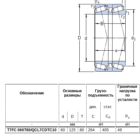
Граничная
Основные
Грузо-
нагрузка
Обозначение
размеры
подъемность
по
усталости
дин.
стат.
C
P
d
D
T
C
0
u
-
мм
кН
кН
T7FC 060T80/QCL7CDTC10
60
125
80
264
405
49