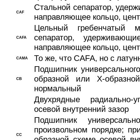
Стальной сепаратор, удерж
CAF
направляющее кольцо, цент
Цельный гребенчатый м
сепаратор, удерживающ
CAFA
направляющее кольцо, цент
То же, что CAFA, но с лату
CAMA
Подшипник универсального
образной или Х-образно
CB
нормальный
Двухрядные радиально-
осевой внутренний зазор
Подшипник универсальн
произвольном порядке; пр
CC
образной схеме осевой вн