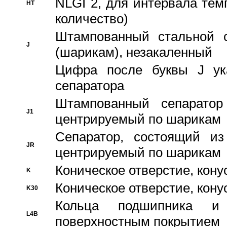
NLGI 2, для интервала темп
HT
количество)
Штампованный стальной с
J
(шарикам), незакаленный
Цифра после буквы J ука
сепаратора
Штампованный сепаратор
J1
центрируемый по шарикам
Сепаратор, состоящий из
JR
центрируемый по шарикам
Коническое отверстие, кону
K
Коническое отверстие, кону
K30
Кольца подшипника и
L4B
поверхностным покрытием