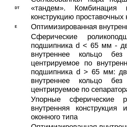
«тандем». Комбинация
DT
конструкцию проставочных 
Оптимизированная внутрен
E
Сферические роликопод
подшипника d < 65 мм - дв
внутреннее кольцо без
центрируемое по внутренн
подшипника d > 65 мм: дв
внутреннее кольцо без
центрируемое по сепарато
Упорные сферические ро
внутренняя конструкция 
оконного типа
Oптимизированная внутренн