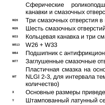
Сферические роликопод
канавки и смазочных отвер
Три смазочных отверстия в
W20
Шесть смазочных отверстий
W26
Кольцевая канавка и три с
W33
W26 + W33
W513
Подшипник с антифрикционн
W64
Заглушенные смазочные от
W77
Пластичная смазка на осн
NLGI 2-3, для интервала те
WT
количество)
Основные размеры приведен
X
Штампованный латунный се
Y