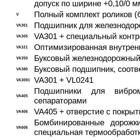
допуск по ширине +0,10/0 м
Полный комплект роликов (
V
Подшипник для железнодор
VA301
VA301 + специальный контр
VA305
Оптимизированная внутрен
VA321
Буксовый железнодорожный
VA350
Буксовый подшипник, соотв
VA380
VA301 + VL0241
VA3091
Подшипники для вибром
VA405
сепараторами
VA405 + отверстие с покры
VA406
Бомбинированные дорожк
VA606
специальная термообработ