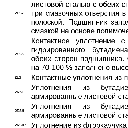
листовой сталью с обеих с
три смазочных отверстия в
2CS2
полоской. Подшипник запо
смазкой на основе полимо
Контактное уплотнение 
гидрированного бутадиен
2CS5
обеих сторон подшипника.
на 70-100 % заполнено выс
Контактные уплотнения из 
2LS
Уплотнения из бутадие
2RS1
армированные листовой ста
Уплотнения из бутадие
2RSH
армированные листовой ста
Уплотнение из фторкаучука
2RSH2