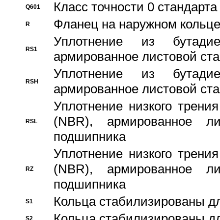
Класс точности 0 стандар
Q601
Фланец на наружном кольц
R
Уплотнение из бутадие
RS1
армированное листовой ста
Уплотнение из бутадие
RSH
армированное листовой ста
Уплотнение низкого трения
(NBR), армированное л
RSL
подшипника
Уплотнение низкого трения
(NBR), армированное л
RZ
подшипника
Кольца стабилизированы дл
S1
Кольца стабилизированы дл
S2