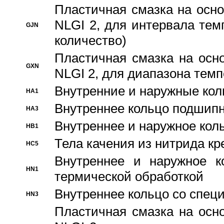
Пластичная смазка на осно
NLGI 2, для интервала темп
GJN
количество)
Пластичная смазка на осн
GXN
NLGI 2, для диапазона темп
Внутренние и наружные кол
HA1
Bнутреннее кольцо подшипн
HA3
Bнутреннее и наружное коль
HB1
Тела качения из нитрида к
HC5
Bнутреннее и наружное к
HN1
термической обработкой
Внутреннее кольцо со спец
HN3
Пластичная смазка на осн