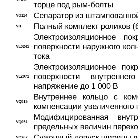
VE632
торце под рым-болты
Сепаратор из штампованной
VG114
Полный комплект роликов (
VH
Электроизоляционное по
поверхности наружного коль
VL0241
тока
Электроизоляционное пок
поверхности внутреннег
VL2071
напряжение до 1 000 В
Bнутреннее кольцо с ком
VQ015
компенсации увеличенного 
Модифицированная внут
VQ051
предельных величин переко
Суженный допуск ширины вн
VQ267