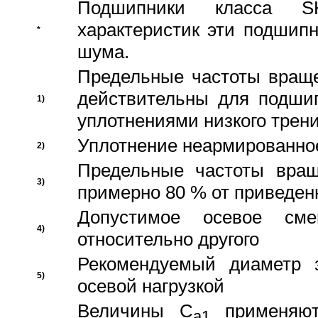
Подшипники класса S
характеристик эти подшип
*
шума.
Предельные частоты враще
действительны для подши
1)
уплотнениями низкого трени
Уплотнение неармированно
2)
Предельные частоты вращ
3)
примерно 80 % от приведен
Допустимое осевое сме
4)
относительно другого
Рекомендуемый диаметр 
5)
осевой нагрузкой
Величины C
применяют
a1