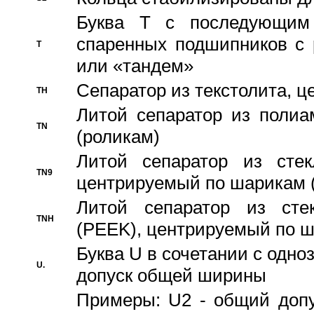
Буква T с последующим
спаренных подшипников с 
T
или «тандем»
Сепаратор из текстолита, 
TH
Литой сепаратор из полиа
TN
(роликам)
Литой сепаратор из стекл
TN9
центрируемый по шарикам 
Литой сепаратор из стек
TNH
(PEEK), центрируемый по 
Буква U в сочетании с одн
U.
допуск общей ширины
Примеры: U2 - общий допу