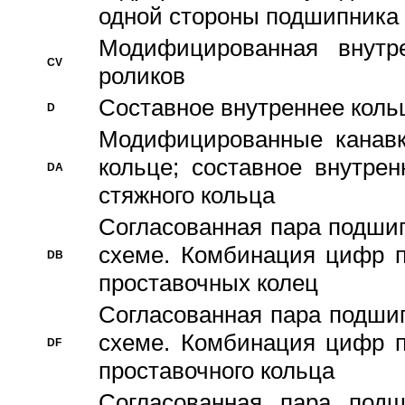
одной стороны подшипника
Модифицированная внутре
CV
роликов
Составное внутреннее кольц
D
Модифицированные канавк
кольце; составное внутре
DA
стяжного кольца
Согласованная пара подши
схеме. Комбинация цифр п
DB
проставочных колец
Согласованная пара подши
схеме. Комбинация цифр п
DF
проставочного кольца
Согласованная пара под