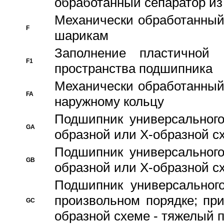
обработанный сепаратор из
Механически обработанный
F
шарикам
Заполнение пластичной
F1
пространства подшипника
Механически обработанный
FA
наружному кольцу
Подшипник универсального
GA
образной или Х-образной сх
Подшипник универсального
GB
образной или Х-образной с
Подшипник универсального
произвольном порядке; пр
GC
образной схеме - тяжелый 