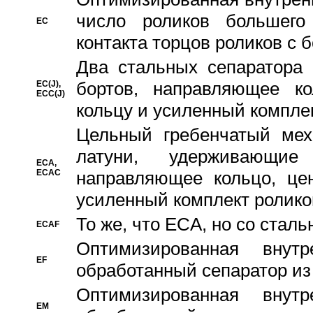
число роликов большего
EC
контакта торцов роликов с 
Два стальных сепаратора 
бортов, направляющее ко
EC(J),
ECC(J)
кольцу и усиленный компле
Цельный гребенчатый мех
латуни, удерживающи
ECA,
ECAC
направляющее кольцо, цен
усиленный комплект ролико
То же, что ECA, но со стал
ECAF
Оптимизированная внут
EF
обработанный сепаратор из
Оптимизированная внут
EM