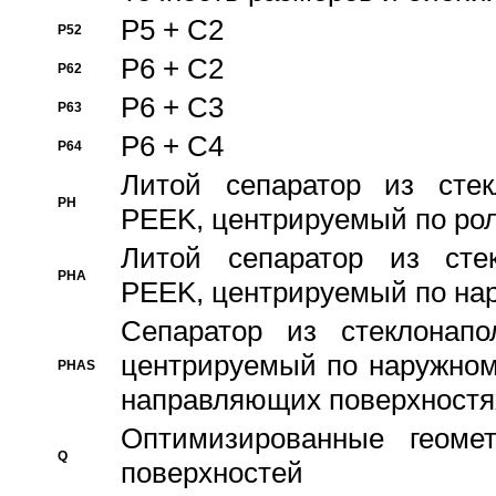
P5 + C2
P52
P6 + C2
P62
P6 + C3
P63
P6 + C4
P64
Литой сепаратор из стек
PH
PEEK, центрируемый по ро
Литой сепаратор из стек
PHA
PEEK, центрируемый по на
Сепаратор из стеклонапо
центрируемый по наружном
PHAS
направляющих поверхностя
Оптимизированные геомет
Q
поверхностей