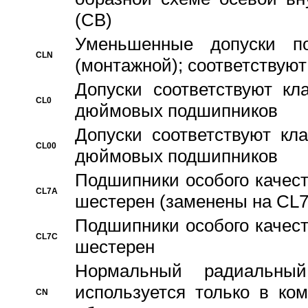
(CB)
Уменьшенные допуски 
CLN
(монтажной); соответствуют
Допуски соответствуют кл
CL0
дюймовых подшипников
Допуски соответствуют кл
CL00
дюймовых подшипников
Подшипники особого качест
CL7A
шестерен (заменены на CL
Подшипники особого качест
CL7C
шестерен
Hормальный радиальный
используется только в ко
CN