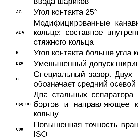
ввода шариков
Угол контакта 25°
AC
Модифицированные канавк
кольце; составное внутре
ADA
стяжного кольца
Угол контакта больше угла 
B
Уменьшенный допуск шири
B20
Специальный зазор. Двух-
C...
обозначает средний осевой
Два стальных сепаратора 
бортов и направляющее к
C(J), CC
кольцу
Повышенная точность враще
C08
ISO