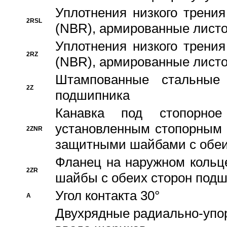
Уплотнения низкого трения
2RSL
(NBR), армированные листо
Уплотнения низкого трения
2RZ
(NBR), армированные листо
Штампованные стальные
2Z
подшипника
Канавка под стопорно
установленным стопорным
2ZNR
защитными шайбами с обеи
Фланец на наружном кольц
2ZR
шайбы с обеих сторон под
Угол контакта 30°
A
Двухрядные радиально-упо