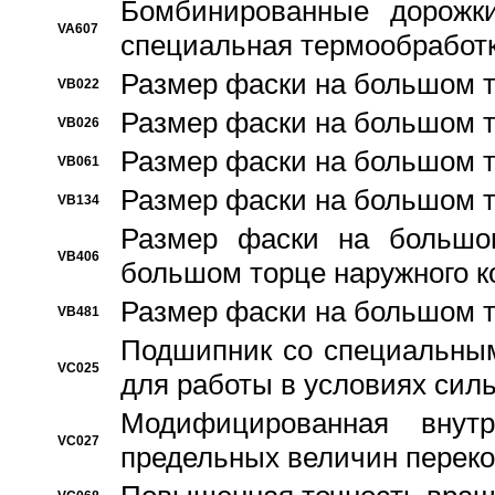
Бомбинированные дорожк
VA607
специальная термообработ
Размер фаски на большом т
VB022
Размер фаски на большом т
VB026
Размер фаски на большом т
VB061
Размер фаски на большом т
VB134
Размер фаски на большо
VB406
большом торце наружного к
Размер фаски на большом т
VB481
Подшипник со специальным
VC025
для работы в условиях сил
Модифицированная внут
VC027
предельных величин переко