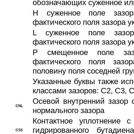
обозначающих суженное ил
H суженное поле зазора
фактического поля зазора у
L суженное поле зазор
фактического поля зазора у
P смещенное поле заз
фактического поля заз
половину поля соседней гр
Указанные буквы также ис
классами зазоров: С2, C3, 
Осевой внутренний зазор 
CNL
нормального зазора
Контактное уплотнение 
гидрированного бутадиен
CS5