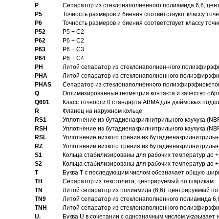
P
Cепаратор из стеклонаполненного полиамида 6,6, цен
P5
Точность размеров и биения соответствуют классу точн
P6
Точность размеров и биения соответствует классу точн
P52
P5 + C2
P62
P6 + C2
P63
P6 + C3
P64
P6 + C4
PH
Литой сепаратор из стеклонаполнен-ного полиэфирэф
PHA
Литой сепаратор из стеклонаполненного полиэфирэфи
PHAS
Сепаратор из стеклонаполненного полиэфирэфиркетон
Q
Оптимизированные геометрия контакта и качество обр
Q601
Класс точности 0 стандарта ABMA для дюймовых подш
R
Фланец на наружном кольце
RS1
Уплотнение из бутадиенакрилнитрильного каучука (NB
RSH
Уплотнение из бутадиенакрилнитрильного каучука (NB
RSL
Уплотнение низкого трения из бутадиенакрилнитрильно
RZ
Уплотнение низкого трения из бутадиенакрилнитрильно
S1
Кольца стабилизированы для рабочих температур до +
S2
Кольца стабилизированы для рабочих температур до +
T
Буква T с последующим числом обозначает общую шир
TH
Сепаратор из текстолита, центрируемый по шарикам
TN
Литой сепаратор из полиамида (6,6), центрируемый по
TN9
Литой сепаратор из стеклонаполненного полиамида 6,6
TNH
Литой сепаратор из стеклонаполненного полиэфирэфи
U.
Буква U в сочетании с однозначным числом указывает