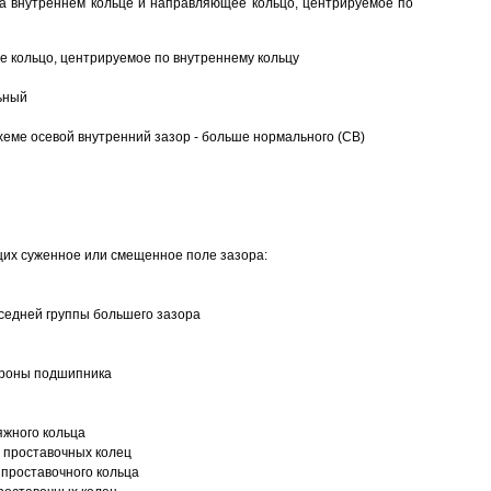
а внутреннем кольце и направляющее кольцо, центрируемое по
 кольцо, центрируемое по внутреннему кольцу
ьный
еме осевой внутренний зазор - больше нормального (CB)
щих суженное или смещенное поле зазора:
седней группы большего зазора
ороны подшипника
яжного кольца
 проставочных колец
проставочного кольца