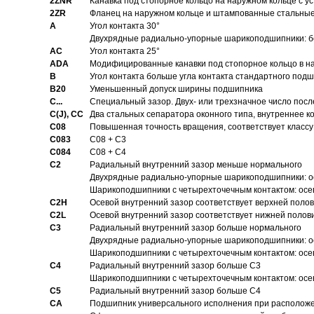
2ZNR
Канавка под стопорное кольцо на наружном кольце с
2ZR
Фланец на наружном кольце и штампованные стальны
A
Угол контакта 30°
Двухрядные радиально-упорные шарикоподшипники: бе
AC
Угол контакта 25°
ADA
Модифицированные канавки под стопорное кольцо в на
B
Угол контакта больше угла контакта стандартного под
B20
Уменьшенный допуск ширины подшипника
C...
Специальный зазор. Двух- или трехзначное число посл
C(J), CC
Два стальных сепаратора оконного типа, внутреннее к
C08
Повышенная точность вращения, соответствует классу 
C083
C08 + C3
C084
C08 + C4
C2
Pадиальный внутренний зазор меньше нормального
Двухрядные радиально-упорные шарикоподшипники: о
Шарикоподшипники с четырехточечным контактом: осе
C2H
Осевой внутренний зазор соответствует верхней поло
C2L
Осевой внутренний зазор соответствует нижней полов
C3
Pадиальный внутренний зазор больше нормального
Двухрядные радиально-упорные шарикоподшипники: ос
Шарикоподшипники с четырехточечным контактом: осе
C4
Pадиальный внутренний зазор больше C3
Шарикоподшипники с четырехточечным контактом: осе
C5
Pадиальный внутренний зазор больше C4
CA
Подшипник универсального исполнения при расположен