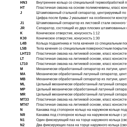
HN3
Внутреннее кольцо со специальной термообработкой 
HT
Пластичная смазка на основе полимочевины, класс конс
J
Штампованный стальной сепаратор, центрируемый по 
Цифра после буквы J указывает на особенности конст
J1
Штампованный сепаратор из листовой стали оконного
JR
Сепаратор, состоящий из двух плоских штампованных
K
Коническое отверстие, конусность 1:12
K30
Коническое отверстие, конусность 1:30
L4B
Кольца подшипника и тела качения со специальным п
L5B
Тела качения со специальным поверхностным покрыти
LHT23
Пластичная смазка на литиевой основе, класс консисте
LT
Пластичная смазка на литиевой основе, класс консисте
LT10
Пластичная смазка на литиевой основе, класс консисте
M
Механически обработанный сепаратор из латуни, цент
MA
Механически обработанный латунный сепаратор, цент
MB
Механически обработанный сепаратор из латуни, цент
ML
Цельный механически обработанный латунный сепарат
MP
Цельный механически обработанный латунный сепарат
MR
Цельный механически обработанный латунный сепарат
MT33
Пластичная смазка на литиевой основе, класс консисте
MT47
Пластичная смазка на литиевой основе, класс консисте
N
Канавка под стопорное кольцо на наружном кольце по
NR
Канавка под стопорное кольцо на наружном кольце с 
N1
Один фиксирующий паз на торце наружного кольца (св
N2
Два фиксирующих паза на торце наружного кольца (своб