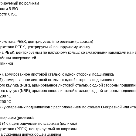
трируемый по роликам
ости 5 ISO
ости 6 ISO
иркетона PEEK, центрируемый по роликам (шарикам)
ркетона PEEK, центрируемый по наружному кольцу
а PEEK, центрируемый по наружному кольцу, со смазочными канавками на н
аботки поверхностей
ипников
R), армированное листовой сталью, с одной стороны подшипника
R), армированное листовой сталью, с одной стороны подшипника
го каучука (NBR), армированное листовой сталью, с одной стороны подшипн
го каучука (NBR), армированное листовой сталью, с одной стороны подшипн
200 °C
250 °C
ину спаренных подшипников с расположением по схемам О-образной или «т
 шарикам (роликам)
 (4,6), центрируемый по шарикам (роликам)
ркетона (PEEK), центрируемый по шарикам
 на суженный допуск общей ширины