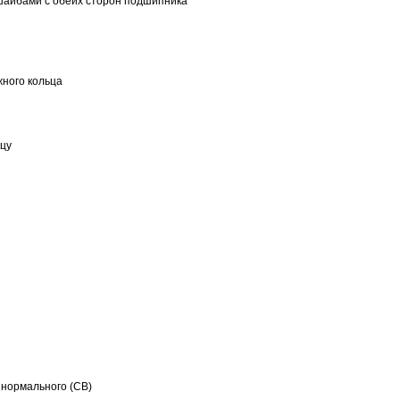
шайбами с обеих сторон подшипника
ного кольца
ьцу
 нормального (CB)