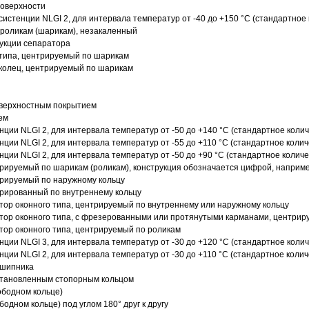
поверхности
истенции NLGI 2, для интервала температур от -40 до +150 °C (стандартное 
роликам (шарикам), незакаленный
рукции сепаратора
 типа, центрируемый по шарикам
 колец, центрируемый по шарикам
оверхностным покрытием
ем
нции NLGI 2, для интервала температур от -50 до +140 °C (стандартное колич
нции NLGI 2, для интервала температур от -55 до +110 °C (стандартное колич
нции NLGI 2, для интервала температур от -50 до +90 °C (стандартное количе
рируемый по шарикам (роликам), конструкция обозначается цифрой, наприме
рируемый по наружному кольцу
рированный по внутреннему кольцу
ор оконного типа, центрируемый по внутреннему или наружному кольцу
ор оконного типа, с фрезерованными или протянутыми карманами, центриру
ор оконного типа, центрируемый по роликам
нции NLGI 3, для интервала температур от -30 до +120 °C (стандартное колич
нции NLGI 2, для интервала температур от -30 до +110 °C (стандартное колич
дшипника
установленным стопорным кольцом
ободном кольце)
одном кольце) под углом 180° друг к другу