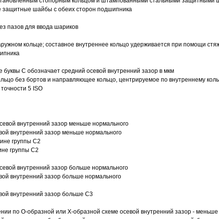
 установленным стопорным кольцом и штампованными стальными защитными 
е защитные шайбы с обеих сторон подшипника
з пазов для ввода шариков
ружном кольце; составное внутреннее кольцо удерживается при помощи стяж
шипника
е буквы С обозначает средний осевой внутренний зазор в мкм
ольцо без бортов и направляющее кольцо, центрируемое по внутреннему кол
точности 5 ISO
севой внутренний зазор меньше нормального
вой внутренний зазор меньше нормального
вине группы C2
ине группы C2
евой внутренний зазор больше нормального
вой внутренний зазор больше нормального
вой внутренний зазор больше C3
ии по О-образной или Х-образной схеме осевой внутренний зазор - меньше