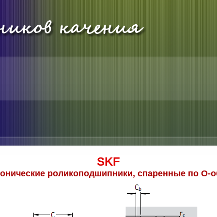
SKF
онические роликоподшипники, спаренные по О-о