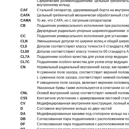
Сферические роликоподшипники: цельный гребенчаты
внутреннему кольцу
CAF
Стальной сепаратор, удерживающий борта на внутренн
CAFA
Цельный гребенчатый механически обработанный стал
CAMA
То же, что CAFA, но с латунным сепаратором
CB
Подшипник универсального исполнения при расположен
Двухрядные радиально-упорные шарикоподшипники: о
CC
Подшипник универсального исполнения для установки 
CLN
Уменьшенные допуски по ширине колец и общей ширине
CL0
Допуски соответствуют классу точности 0 стандарта 
CL00
Допуски соответствуют классу точности 00 стандарта
CL7A
Подшипники особого качества для узлов опор ведущих
CL7C
Подшипники особого качества для узлов опор ведущих
CN
Hормальный радиальный внутренний зазор; как правил
H суженное поле зазора, соответствует верхней полов
L суженное поле зазора, соответствует нижней полови
P смещенное поле зазора, включает верхнюю половину
Указанные буквы также используются в сочетании со с
CNL
Осевой внутренний зазор соответствует нижней полов
CS5
Контактное уплотнение с армированием листовой стал
CV
Модифицированная внутренняя конструкция, полный к
D
Составное внутреннее кольцо из двух частей
DA
Модифицированные канавки под стопорное кольцо на н
DB
Согласованная пара подшипников с расположением по 
DF
Согласованная пара подшипников с расположением по 