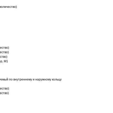
количество)
ество)
ество)
ство)
р, M1
емый по внутреннему и наружному кольцу
ество)
ество)