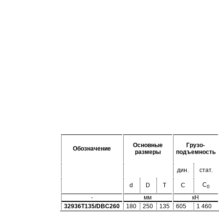
Основные
Грузо-
Обозначение
размеры
подъемность
дин.
стат.
C
d
D
T
C
0
-
мм
кН
32936T135/DBC260
180
250
135
605
1 460