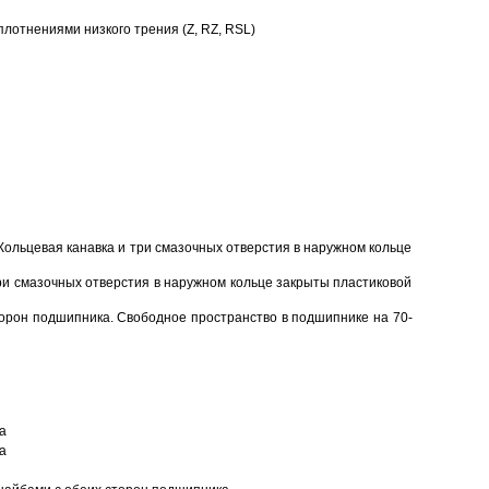
отнениями низкого трения (Z, RZ, RSL)
Кольцевая канавка и три смазочных отверстия в наружном кольце
ри смазочных отверстия в наружном кольце закрыты пластиковой
торон подшипника. Свободное пространство в подшипнике на 70-
а
а