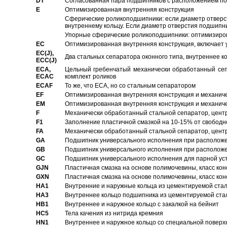
DT
Согласованная пара подшипников с расположением по 
E
Оптимизированная внутренняя конструкция
Сферические роликоподшипники: если диаметр отверст
внутреннему кольцу. Если диаметр отверстия подшипни
Упорные сферические роликоподшипники: оптимизиров
EC
Oптимизированная внутренняя конструкция, включает 
EC(J),
Два стальных сепаратора оконного типа, внутреннее к
ECC(J)
ECA,
Цельный гребенчатый механически обработанный сеп
ECAC
комплект роликов
ECAF
То же, что ECA, но со стальным сепаратором
EF
Оптимизированная внутренняя конструкция и механич
EM
Оптимизированная внутренняя конструкция и механич
F
Механически обработанный стальной сепаратор, цен
F1
Заполнение пластичной смазкой на 10-15% от свободн
FA
Механически обработанный стальной сепаратор, цент
GA
Подшипник универсального исполнения при расположен
GB
Подшипник универсального исполнения при расположен
GC
Подшипник универсального исполнения для парной уст
GJN
Пластичная смазка на основе полимочевины, класс конс
GXN
Пластичная смазка на основе полимочевины, класс конс
HA1
Внутренние и наружные кольца из цементируемой ста
HA3
Bнутреннее кольцо подшипника из цементируемой ста
HB1
Bнутреннее и наружное кольцо с закалкой на бейнит
HC5
Тела качения из нитрида кремния
HN1
Bнутреннее и наружное кольцо со специальной поверх