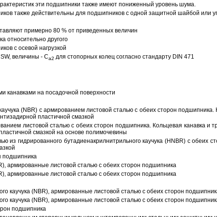
арактеристик эти подшипники также имеют пониженный уровень шума.
ов также действительны для подшипников с одной защитной шайбой или упл
тавляют примерно 80 % от приведенных величин
а относительно другого
ков с осевой нагрузкой
SW, величины - C
для стопорных колец согласно стандарту DIN 471
a2
ми канавками на посадочной поверхности
аучука (NBR) с армированием листовой сталью с обеих сторон подшипника. 
антизадирной пластичной смазкой
ованием листовой сталью с обеих сторон подшипника. Кольцевая канавка и т
пластичной смазкой на основе полимочевины
ью из гидрированного бутадиенакрилнитрильного каучука (HNBR) с обеих с
азкой
н подшипника
R), армированные листовой сталью с обеих сторон подшипника
R), армированные листовой сталью с обеих сторон подшипника
ого каучука (NBR), армированные листовой сталью с обеих сторон подшипник
ого каучука (NBR), армированные листовой сталью с обеих сторон подшипник
орон подшипника