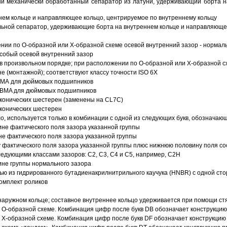
й механически обработанный сепаратор из латуни, удерживающий борта н
ем кольце и направляющее кольцо, центрируемое по внутреннему кольцу
ьной сепаратор, удерживающие борта на внутреннем кольце и направляющее
ии по О-образной или Х-образной схеме осевой внутренний зазор - нормал
собый осевой внутренний зазор
в произвольном порядке; при расположении по О-образной или Х-образной сх
 (монтажной); соответствуют классу точности ISO 6X
АВМА для дюймовых подшипников
 ABMA для дюймовых подшипников
 конических шестерен (заменены на CL7C)
 конических шестерен
о, используется только в комбинации с одной из следующих букв, обозначаю
ине фактического поля зазора указанной группы
не фактического поля зазора указанной группы
 фактического поля зазора указанной группы плюс нижнюю половину поля со
ледующими классами зазоров: С2, C3, С4 и С5, например, С2Н
ине группы нормального зазора
ью из гидрированного бутадиенакрилнитрильного каучука (HNBR) с одной ст
омплект роликов
аружном кольце; составное внутреннее кольцо удерживается при помощи ст
О-образной схеме. Комбинация цифр после букв DB обозначает конструкцию
Х-образной схеме. Комбинация цифр после букв DF обозначает конструкцию 