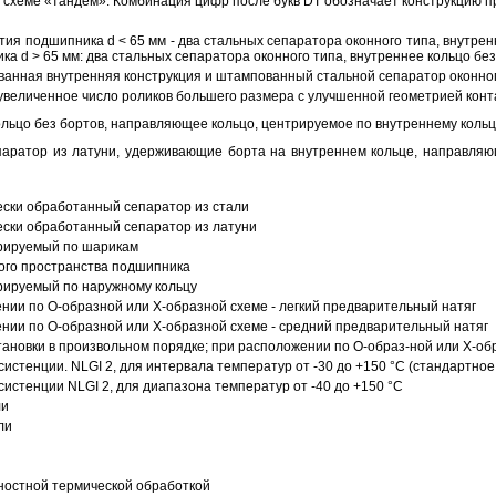
схеме «тандем». Комбинация цифр после букв DT обозначает конструкцию п
ия подшипника d < 65 мм - два стальных сепаратора оконного типа, внутрен
ка d > 65 мм: два стальных сепаратора оконного типа, внутреннее кольцо б
анная внутренняя конструкция и штампованный стальной сепаратор оконног
увеличенное число роликов большего размера с улучшенной геометрией конта
ольцо без бортов, направляющее кольцо, центрируемое по внутреннему кольц
аратор из латуни, удерживающие борта на внутреннем кольце, направляющ
ески обработанный сепаратор из стали
ески обработанный сепаратор из латуни
трируемый по шарикам
ого пространства подшипника
рируемый по наружному кольцу
ии по О-образной или Х-образной схеме - легкий предварительный натяг
ии по О-образной или Х-образной схеме - средний предварительный натяг
ановки в произвольном порядке; при расположении по О-образ-ной или Х-об
истенции. NLGI 2, для интервала температур от -30 до +150 °C (стандартное
истенции NLGI 2, для диапазона температур от -40 до +150 °C
ли
ли
ностной термической обработкой