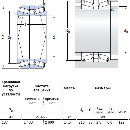
Граничная
нагрузка
Частота
Масса
Размеры
по
вращения
усталости
номиналь-
предель-
ная
ная
r
r
a
1,2
5
P
d
C
u
1
макс.
мин.
мин.
кН
об/мин
кг
мм
137
1 400
2 600
14,5
216
83
2,5
0,6
122