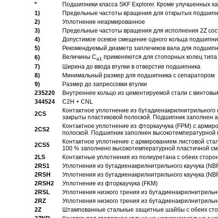
*
Подшипники класса SKF Explorer. Кроме улучшенных х
1)
Предельные частоты вращения для открытых подшипник
2)
Уплотнение неармированное
3)
Предельные частоты вращения для исполнения 2Z сос
4)
Допустимое осевое смещение одного кольца подшипник
5)
Рекомендуемый диаметр заплечиков вала для подшипни
Величины C
применяются для стопорных колец типа 
6)
a1
7)
Ширина до ввода втулки в отверстие подшипника
8)
Минимальный размер для подшипника с сепаратором
9)
Размер до запрессовки втулки
235220
Внутреннее кольцо из цементируемой стали с винтовы
344524
C2H + CNL
Контактное уплотнение из бутадиенакрилнитрильного к
2CS
закрыты пластиковой полоской. Подшипник заполнен 
Контактное уплотнение из фторкаучука (FPM) с армир
2CS2
полоской. Подшипник заполнен высокотемпературной 
Контактное уплотнение с армированием листовой стал
2CS5
100 % заполнено высокотемпературной пластичной см
2LS
Контактные уплотнения из полиуретана с обеих сторо
2RS1
Уплотнения из бутадиенакрилнитрильного каучука (NB
2RSH
Уплотнения из бутадиенакрилнитрильного каучука (NB
2RSH2
Уплотнение из фторкаучука (FKM)
2RSL
Уплотнения низкого трения из бутадиенакрилнитрильн
2RZ
Уплотнения низкого трения из бутадиенакрилнитрильн
2Z
Штампованные стальные защитные шайбы с обеих ст