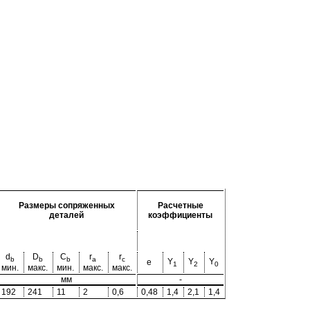
Размеры сопряженных
Расчетные
деталей
коэффициенты
d
D
C
r
r
b
b
b
a
c
Y
Y
Y
e
1
2
0
мин.
макс.
мин.
макс.
макс.
мм
-
192
241
11
2
0,6
0,48
1,4
2,1
1,4