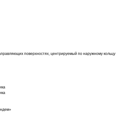
аправляющих поверхностях, центрируемый по наружному кольцу
ика
ика
андем»