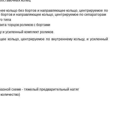
роставочных колец
нее кольцо без бортов и направляющее кольцо, центрируемое по
ез бортов и направляющее кольцо, центрируемое по сепараторам
о типа
кта торцов роликов с бортами
у и усиленный комплект роликов
ее кольцо, центрируемое по внутреннему кольцу, и усиленный
разной схеме - тяжелый предварительный натяг
 количество)