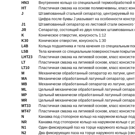
HN3
Внутреннее кольцо со специальной термообработкой 
HT
Пластичная смазка на основе полимочевины, класс конс
J
Штампованный стальной сепаратор, центрируемый по 
Цифра после буквы J указывает на особенности конст
J1
Штампованный сепаратор из листовой стали оконного
JR
Сепаратор, состоящий из двух плоских штампованных
K
Коническое отверстие, конусность 1:12
K30
Коническое отверстие, конусность 1:30
L4B
Кольца подшипника и тела качения со специальным п
L5B
Тела качения со специальным поверхностным покрыти
LHT23
Пластичная смазка на литиевой основе, класс консисте
LT
Пластичная смазка на литиевой основе, класс консисте
LT10
Пластичная смазка на литиевой основе, класс консисте
M
Механически обработанный сепаратор из латуни, цент
MA
Механически обработанный латунный сепаратор, цент
MB
Механически обработанный сепаратор из латуни, цент
ML
Цельный механически обработанный латунный сепарат
MP
Цельный механически обработанный латунный сепарат
MR
Цельный механически обработанный латунный сепарат
MT33
Пластичная смазка на литиевой основе, класс консисте
MT47
Пластичная смазка на литиевой основе, класс консисте
N
Канавка под стопорное кольцо на наружном кольце по
NR
Канавка под стопорное кольцо на наружном кольце с 
N1
Один фиксирующий паз на торце наружного кольца (св
N2
Два фиксирующих паза на торце наружного кольца (своб