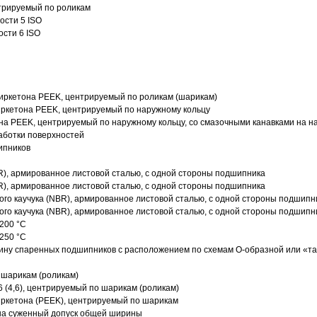
трируемый по роликам
ости 5 ISO
ости 6 ISO
иркетона PEEK, центрируемый по роликам (шарикам)
ркетона PEEK, центрируемый по наружному кольцу
а PEEK, центрируемый по наружному кольцу, со смазочными канавками на н
аботки поверхностей
ипников
R), армированное листовой сталью, с одной стороны подшипника
R), армированное листовой сталью, с одной стороны подшипника
го каучука (NBR), армированное листовой сталью, с одной стороны подшипн
го каучука (NBR), армированное листовой сталью, с одной стороны подшипн
200 °C
250 °C
ину спаренных подшипников с расположением по схемам О-образной или «т
 шарикам (роликам)
 (4,6), центрируемый по шарикам (роликам)
ркетона (PEEK), центрируемый по шарикам
 на суженный допуск общей ширины