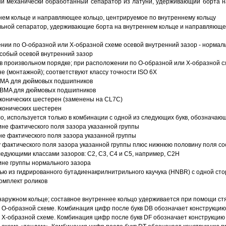
й механически обработанный сепаратор из латуни, удерживающий борта н
ем кольце и направляющее кольцо, центрируемое по внутреннему кольцу
ьной сепаратор, удерживающие борта на внутреннем кольце и направляющее
ии по О-образной или Х-образной схеме осевой внутренний зазор - нормал
собый осевой внутренний зазор
в произвольном порядке; при расположении по О-образной или Х-образной сх
 (монтажной); соответствуют классу точности ISO 6X
АВМА для дюймовых подшипников
 ABMA для дюймовых подшипников
 конических шестерен (заменены на CL7C)
 конических шестерен
о, используется только в комбинации с одной из следующих букв, обозначаю
ине фактического поля зазора указанной группы
не фактического поля зазора указанной группы
 фактического поля зазора указанной группы плюс нижнюю половину поля со
ледующими классами зазоров: С2, C3, С4 и С5, например, С2Н
ине группы нормального зазора
ью из гидрированного бутадиенакрилнитрильного каучука (HNBR) с одной ст
омплект роликов
аружном кольце; составное внутреннее кольцо удерживается при помощи ст
О-образной схеме. Комбинация цифр после букв DB обозначает конструкцию
Х-образной схеме. Комбинация цифр после букв DF обозначает конструкцию 