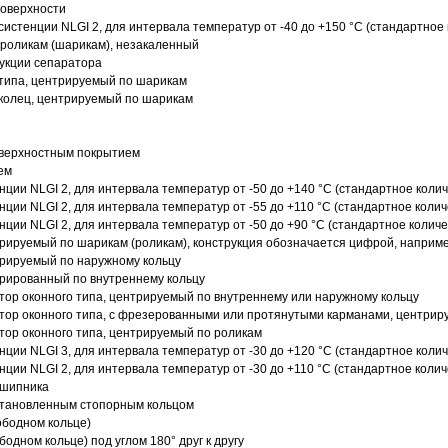
поверхности
истенции NLGI 2, для интервала температур от -40 до +150 °C (стандартное 
роликам (шарикам), незакаленный
рукции сепаратора
 типа, центрируемый по шарикам
 колец, центрируемый по шарикам
оверхностным покрытием
ем
нции NLGI 2, для интервала температур от -50 до +140 °C (стандартное колич
нции NLGI 2, для интервала температур от -55 до +110 °C (стандартное колич
нции NLGI 2, для интервала температур от -50 до +90 °C (стандартное количе
рируемый по шарикам (роликам), конструкция обозначается цифрой, наприме
рируемый по наружному кольцу
рированный по внутреннему кольцу
ор оконного типа, центрируемый по внутреннему или наружному кольцу
ор оконного типа, с фрезерованными или протянутыми карманами, центриру
ор оконного типа, центрируемый по роликам
нции NLGI 3, для интервала температур от -30 до +120 °C (стандартное колич
нции NLGI 2, для интервала температур от -30 до +110 °C (стандартное колич
дшипника
установленным стопорным кольцом
ободном кольце)
одном кольце) под углом 180° друг к другу