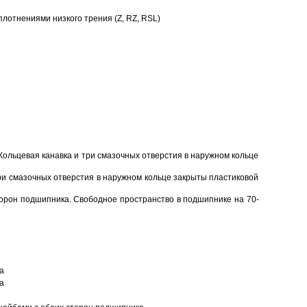
отнениями низкого трения (Z, RZ, RSL)
Кольцевая канавка и три смазочных отверстия в наружном кольце
ри смазочных отверстия в наружном кольце закрыты пластиковой
торон подшипника. Свободное пространство в подшипнике на 70-
а
а