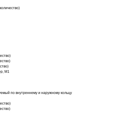
количество)
ество)
ество)
ство)
р, M1
емый по внутреннему и наружному кольцу
ество)
ество)