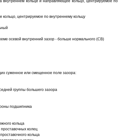
а внутреннем кольце и направляющее кольцо, центрируемое по
 кольцо, центрируемое по внутреннему кольцу
ьный
еме осевой внутренний зазор - больше нормального (CB)
щих суженное или смещенное поле зазора:
седней группы большего зазора
ороны подшипника
яжного кольца
 проставочных колец
проставочного кольца