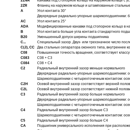
2ZNR
Канавка под стопорное кольцо на наружном кольце с
2ZR
Фланец на наружном кольце и штампованные стальны
A
Угол контакта 30°
Двухрядные радиально-упорные шарикоподшипники: бе
AC
Угол контакта 25°
ADA
Модифицированные канавки под стопорное кольцо в на
B
Угол контакта больше угла контакта стандартного под
B20
Уменьшенный допуск ширины подшипника
C...
Специальный зазор. Двух- или трехзначное число посл
C(J), CC
Два стальных сепаратора оконного типа, внутреннее к
C08
Повышенная точность вращения, соответствует классу 
C083
C08 + C3
C084
C08 + C4
C2
Pадиальный внутренний зазор меньше нормального
Двухрядные радиально-упорные шарикоподшипники: о
Шарикоподшипники с четырехточечным контактом: осе
C2H
Осевой внутренний зазор соответствует верхней поло
C2L
Осевой внутренний зазор соответствует нижней полов
C3
Pадиальный внутренний зазор больше нормального
Двухрядные радиально-упорные шарикоподшипники: ос
Шарикоподшипники с четырехточечным контактом: осе
C4
Pадиальный внутренний зазор больше C3
Шарикоподшипники с четырехточечным контактом: осе
C5
Pадиальный внутренний зазор больше C4
CA
Подшипник универсального исполнения при расположен