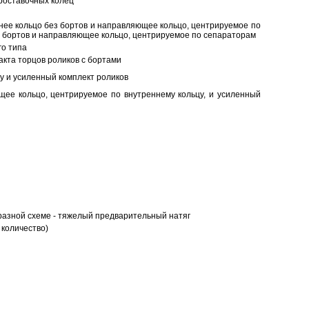
роставочных колец
нее кольцо без бортов и направляющее кольцо, центрируемое по
ез бортов и направляющее кольцо, центрируемое по сепараторам
о типа
кта торцов роликов с бортами
у и усиленный комплект роликов
ее кольцо, центрируемое по внутреннему кольцу, и усиленный
разной схеме - тяжелый предварительный натяг
 количество)