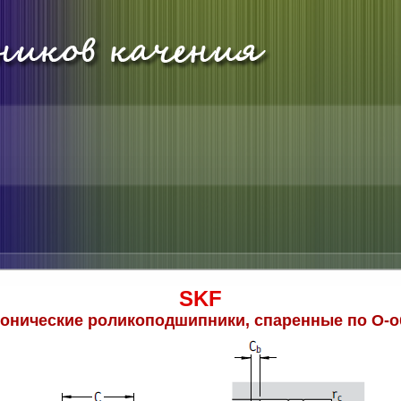
SKF
онические роликоподшипники, спаренные по О-о