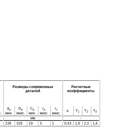
Размеры сопряженных
Расчетные
деталей
коэффициенты
d
D
C
r
r
b
b
b
a
c
Y
Y
Y
e
1
2
0
.
мин.
макс.
мин.
макс.
макс.
мм
-
236
326
19
3
1
0,43
1,6
2,3
1,6