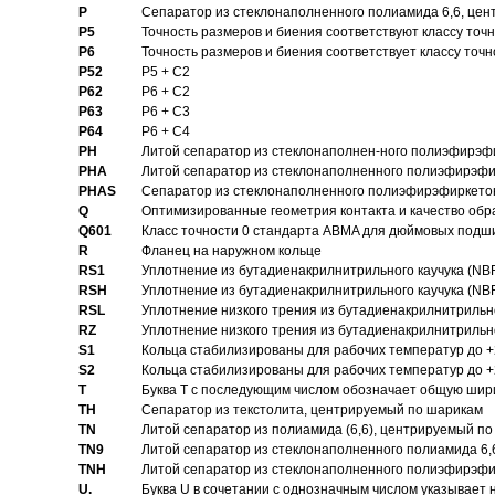
P
Cепаратор из стеклонаполненного полиамида 6,6, цен
P5
Точность размеров и биения соответствуют классу точн
P6
Точность размеров и биения соответствует классу точн
P52
P5 + C2
P62
P6 + C2
P63
P6 + C3
P64
P6 + C4
PH
Литой сепаратор из стеклонаполнен-ного полиэфирэф
PHA
Литой сепаратор из стеклонаполненного полиэфирэфи
PHAS
Сепаратор из стеклонаполненного полиэфирэфиркетон
Q
Оптимизированные геометрия контакта и качество обр
Q601
Класс точности 0 стандарта ABMA для дюймовых подш
R
Фланец на наружном кольце
RS1
Уплотнение из бутадиенакрилнитрильного каучука (NB
RSH
Уплотнение из бутадиенакрилнитрильного каучука (NB
RSL
Уплотнение низкого трения из бутадиенакрилнитрильно
RZ
Уплотнение низкого трения из бутадиенакрилнитрильно
S1
Кольца стабилизированы для рабочих температур до +
S2
Кольца стабилизированы для рабочих температур до +
T
Буква T с последующим числом обозначает общую шир
TH
Сепаратор из текстолита, центрируемый по шарикам
TN
Литой сепаратор из полиамида (6,6), центрируемый по
TN9
Литой сепаратор из стеклонаполненного полиамида 6,6
TNH
Литой сепаратор из стеклонаполненного полиэфирэфи
U.
Буква U в сочетании с однозначным числом указывает