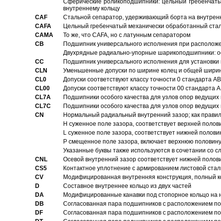
Сферические роликоподшипники: цельный гребенчаты
внутреннему кольцу
CAF
Стальной сепаратор, удерживающий борта на внутренн
CAFA
Цельный гребенчатый механически обработанный стал
CAMA
То же, что CAFA, но с латунным сепаратором
CB
Подшипник универсального исполнения при расположен
Двухрядные радиально-упорные шарикоподшипники: о
CC
Подшипник универсального исполнения для установки 
CLN
Уменьшенные допуски по ширине колец и общей ширине
CL0
Допуски соответствуют классу точности 0 стандарта 
CL00
Допуски соответствуют классу точности 00 стандарта
CL7A
Подшипники особого качества для узлов опор ведущих
CL7C
Подшипники особого качества для узлов опор ведущих
CN
Hормальный радиальный внутренний зазор; как правил
H суженное поле зазора, соответствует верхней полов
L суженное поле зазора, соответствует нижней полови
P смещенное поле зазора, включает верхнюю половину
Указанные буквы также используются в сочетании со с
CNL
Осевой внутренний зазор соответствует нижней полов
CS5
Контактное уплотнение с армированием листовой стал
CV
Модифицированная внутренняя конструкция, полный к
D
Составное внутреннее кольцо из двух частей
DA
Модифицированные канавки под стопорное кольцо на н
DB
Согласованная пара подшипников с расположением по 
DF
Согласованная пара подшипников с расположением по 