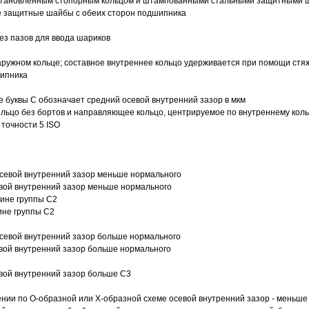
 установленным стопорным кольцом и штампованными стальными защитными 
е защитные шайбы с обеих сторон подшипника
з пазов для ввода шариков
ружном кольце; составное внутреннее кольцо удерживается при помощи стяж
шипника
е буквы С обозначает средний осевой внутренний зазор в мкм
ольцо без бортов и направляющее кольцо, центрируемое по внутреннему кол
точности 5 ISO
севой внутренний зазор меньше нормального
вой внутренний зазор меньше нормального
вине группы C2
ине группы C2
евой внутренний зазор больше нормального
вой внутренний зазор больше нормального
вой внутренний зазор больше C3
ии по О-образной или Х-образной схеме осевой внутренний зазор - меньше