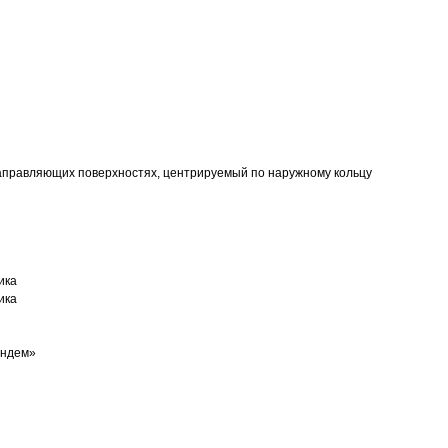
аправляющих поверхностях, центрируемый по наружному кольцу
ика
ика
андем»