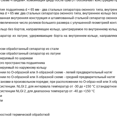
схеме «тандем». Комбинация цифр после букв DT обозначает конструкцию п
ия подшипника d < 65 мм - два стальных сепаратора оконного типа, внутрен
ка d > 65 мм: два стальных сепаратора оконного типа, внутреннее кольцо б
анная внутренняя конструкция и штампованный стальной сепаратор оконног
увеличенное число роликов большего размера с улучшенной геометрией конта
ольцо без бортов, направляющее кольцо, центрируемое по внутреннему кольц
аратор из латуни, удерживающие борта на внутреннем кольце, направляющ
ески обработанный сепаратор из стали
ески обработанный сепаратор из латуни
трируемый по шарикам
ого пространства подшипника
рируемый по наружному кольцу
ии по О-образной или Х-образной схеме - легкий предварительный натяг
ии по О-образной или Х-образной схеме - средний предварительный натяг
ановки в произвольном порядке; при расположении по О-образ-ной или Х-об
истенции. NLGI 2, для интервала температур от -30 до +150 °C (стандартное
истенции NLGI 2, для диапазона температур от -40 до +150 °C
ли
ли
ностной термической обработкой