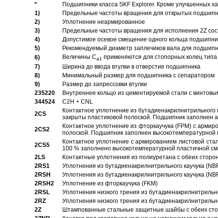
*
Подшипники класса SKF Explorer. Кроме улучшенных х
1)
Предельные частоты вращения для открытых подшипник
2)
Уплотнение неармированное
3)
Предельные частоты вращения для исполнения 2Z сос
4)
Допустимое осевое смещение одного кольца подшипник
5)
Рекомендуемый диаметр заплечиков вала для подшипни
Величины C
применяются для стопорных колец типа 
6)
a1
7)
Ширина до ввода втулки в отверстие подшипника
8)
Минимальный размер для подшипника с сепаратором
9)
Размер до запрессовки втулки
235220
Внутреннее кольцо из цементируемой стали с винтовы
344524
C2H + CNL
Контактное уплотнение из бутадиенакрилнитрильного к
2CS
закрыты пластиковой полоской. Подшипник заполнен 
Контактное уплотнение из фторкаучука (FPM) с армир
2CS2
полоской. Подшипник заполнен высокотемпературной 
Контактное уплотнение с армированием листовой стал
2CS5
100 % заполнено высокотемпературной пластичной см
2LS
Контактные уплотнения из полиуретана с обеих сторо
2RS1
Уплотнения из бутадиенакрилнитрильного каучука (NB
2RSH
Уплотнения из бутадиенакрилнитрильного каучука (NB
2RSH2
Уплотнение из фторкаучука (FKM)
2RSL
Уплотнения низкого трения из бутадиенакрилнитрильн
2RZ
Уплотнения низкого трения из бутадиенакрилнитрильн
2Z
Штампованные стальные защитные шайбы с обеих ст