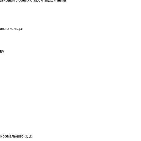
шайбами с обеих сторон подшипника
ного кольца
ьцу
 нормального (CB)