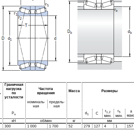
Граничная
нагрузка
Частота
Масса
Размеры
ь
по
вращения
усталости
номиналь-
предель-
ная
ная
r
r
a
1,2
5
P
d
C
u
1
макс
мин.
мин.
кН
об/мин
кг
мм
300
1 000
1 700
52
279
127
4
1
157