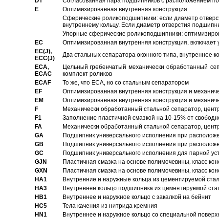
DT
Согласованная пара подшипников с расположением по 
E
Оптимизированная внутренняя конструкция
Сферические роликоподшипники: если диаметр отверст
внутреннему кольцу. Если диаметр отверстия подшипни
Упорные сферические роликоподшипники: оптимизиров
EC
Oптимизированная внутренняя конструкция, включает 
EC(J),
Два стальных сепаратора оконного типа, внутреннее к
ECC(J)
ECA,
Цельный гребенчатый механически обработанный сеп
ECAC
комплект роликов
ECAF
То же, что ECA, но со стальным сепаратором
EF
Оптимизированная внутренняя конструкция и механич
EM
Оптимизированная внутренняя конструкция и механич
F
Механически обработанный стальной сепаратор, цен
F1
Заполнение пластичной смазкой на 10-15% от свободн
FA
Механически обработанный стальной сепаратор, цент
GA
Подшипник универсального исполнения при расположен
GB
Подшипник универсального исполнения при расположен
GC
Подшипник универсального исполнения для парной уст
GJN
Пластичная смазка на основе полимочевины, класс конс
GXN
Пластичная смазка на основе полимочевины, класс конс
HA1
Внутренние и наружные кольца из цементируемой ста
HA3
Bнутреннее кольцо подшипника из цементируемой ста
HB1
Bнутреннее и наружное кольцо с закалкой на бейнит
HC5
Тела качения из нитрида кремния
HN1
Bнутреннее и наружное кольцо со специальной поверх