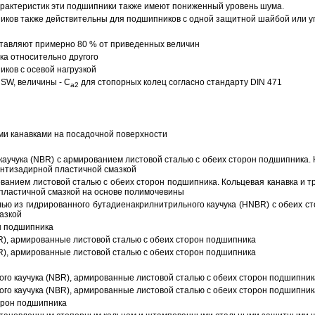
арактеристик эти подшипники также имеют пониженный уровень шума.
ов также действительны для подшипников с одной защитной шайбой или упл
тавляют примерно 80 % от приведенных величин
а относительно другого
ков с осевой нагрузкой
SW, величины - C
для стопорных колец согласно стандарту DIN 471
a2
ми канавками на посадочной поверхности
аучука (NBR) с армированием листовой сталью с обеих сторон подшипника. 
антизадирной пластичной смазкой
ованием листовой сталью с обеих сторон подшипника. Кольцевая канавка и т
пластичной смазкой на основе полимочевины
ью из гидрированного бутадиенакрилнитрильного каучука (HNBR) с обеих с
азкой
н подшипника
R), армированные листовой сталью с обеих сторон подшипника
R), армированные листовой сталью с обеих сторон подшипника
ого каучука (NBR), армированные листовой сталью с обеих сторон подшипник
ого каучука (NBR), армированные листовой сталью с обеих сторон подшипник
орон подшипника