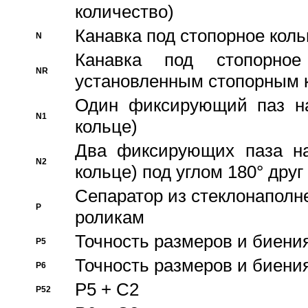
количество)
Канавка под стопорное кол
N
Канавка под стопорно
NR
установленным стопорным 
Один фиксирующий паз на
N1
кольце)
Два фиксирующих паза на
N2
кольце) под углом 180° друг 
Cепаратор из стеклонаполн
P
роликам
Точность размеров и биения
P5
Точность размеров и биения
P6
P5 + C2
P52