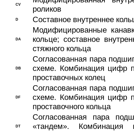
CV
роликов
Составное внутреннее кольц
D
Модифицированные канавк
кольце; составное внутре
DA
стяжного кольца
Согласованная пара подши
схеме. Комбинация цифр п
DB
проставочных колец
Согласованная пара подши
схеме. Комбинация цифр п
DF
проставочного кольца
Согласованная пара под
«тандем». Комбинация
DT