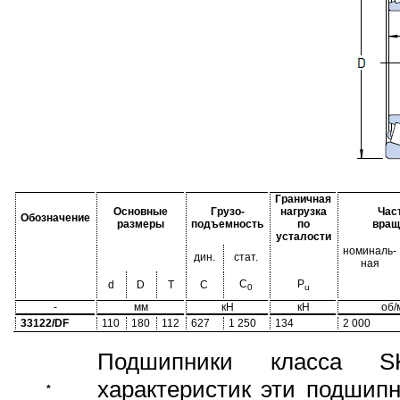
Граничная
Основные
Грузо-
нагрузка
Час
Обозначение
размеры
подъемность
по
вращ
усталости
номиналь-
дин.
стат.
ная
C
P
d
D
T
C
0
u
-
мм
кН
кН
об/
33122/DF
110
180
112
627
1 250
134
2 000
Подшипники класса S
характеристик эти подшип
*