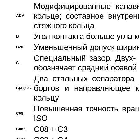
Модифицированные канавк
кольце; составное внутре
ADA
стяжного кольца
Угол контакта больше угла 
B
Уменьшенный допуск шири
B20
Специальный зазор. Двух-
C...
обозначает средний осевой
Два стальных сепаратора 
бортов и направляющее к
C(J), CC
кольцу
Повышенная точность враще
C08
ISO
C08 + C3
C083