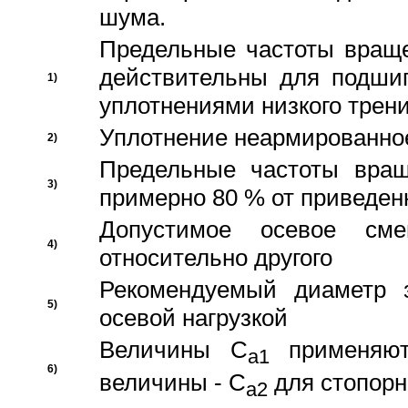
шума.
Предельные частоты враще
действительны для подши
1)
уплотнениями низкого трени
Уплотнение неармированно
2)
Предельные частоты вращ
3)
примерно 80 % от приведен
Допустимое осевое сме
4)
относительно другого
Рекомендуемый диаметр 
5)
осевой нагрузкой
Величины C
применяют
a1
6)
величины - C
для стопорн
a2