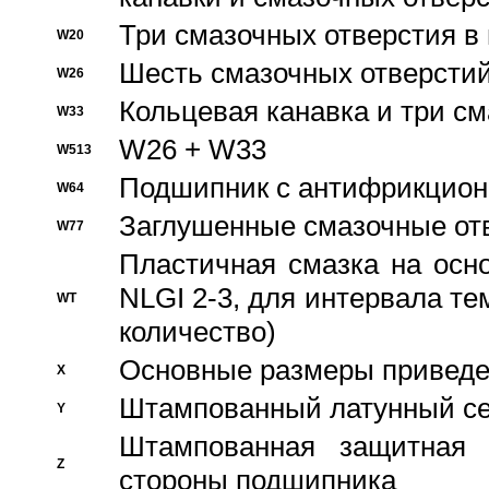
Три смазочных отверстия в
W20
Шесть смазочных отверстий
W26
Кольцевая канавка и три с
W33
W26 + W33
W513
Подшипник с антифрикционн
W64
Заглушенные смазочные от
W77
Пластичная смазка на осн
NLGI 2-3, для интервала те
WT
количество)
Основные размеры приведен
X
Штампованный латунный се
Y
Штампованная защитная
Z
стороны подшипника