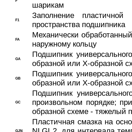
F
шарикам
Заполнение пластичной
F1
пространства подшипника
Механически обработанный
FA
наружному кольцу
Подшипник универсального
GA
образной или Х-образной сх
Подшипник универсального
GB
образной или Х-образной с
Подшипник универсального
произвольном порядке; пр
GC
образной схеме - тяжелый 
Пластичная смазка на осно
NLGI 2, для интервала темп
GJN