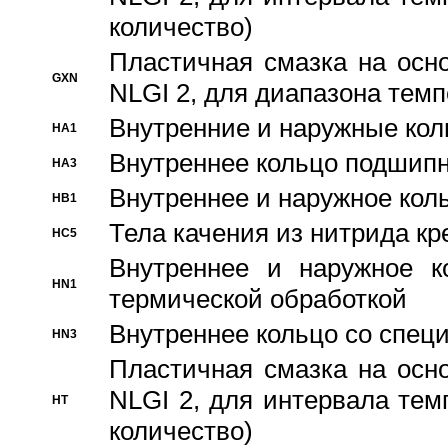
количество)
Пластичная смазка на осн
GXN
NLGI 2, для диапазона темп
Внутренние и наружные кол
HA1
Bнутреннее кольцо подшипн
HA3
Bнутреннее и наружное коль
HB1
Тела качения из нитрида к
HC5
Bнутреннее и наружное к
HN1
термической обработкой
Внутреннее кольцо со спец
HN3
Пластичная смазка на осн
NLGI 2, для интервала темп
HT
количество)