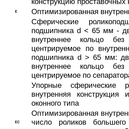
конструкцию проставочных 
Оптимизированная внутрен
E
Сферические роликопод
подшипника d < 65 мм - дв
внутреннее кольцо без
центрируемое по внутренн
подшипника d > 65 мм: дв
внутреннее кольцо без
центрируемое по сепарато
Упорные сферические ро
внутренняя конструкция 
оконного типа
Oптимизированная внутренн
число роликов большего
EC