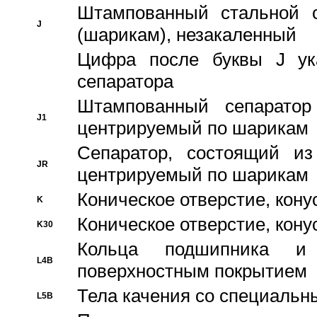
Штампованный стальной с
J
(шарикам), незакаленный
Цифра после буквы J ука
сепаратора
Штампованный сепаратор
J1
центрируемый по шарикам
Сепаратор, состоящий из
JR
центрируемый по шарикам
Коническое отверстие, кону
K
Коническое отверстие, кону
K30
Кольца подшипника и
L4B
поверхностным покрытием
Тела качения со специаль
L5B