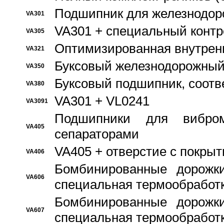
Подшипник для железнодор
VA301
VA301 + специальный контр
VA305
Оптимизированная внутрен
VA321
Буксовый железнодорожный
VA350
Буксовый подшипник, соотв
VA380
VA301 + VL0241
VA3091
Подшипники для вибром
VA405
сепараторами
VA405 + отверстие с покры
VA406
Бомбинированные дорожк
VA606
специальная термообработ
Бомбинированные дорожк
VA607
специальная термообработ