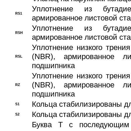
Уплотнение из бутадие
RS1
армированное листовой ста
Уплотнение из бутадие
RSH
армированное листовой ста
Уплотнение низкого трения
(NBR), армированное л
RSL
подшипника
Уплотнение низкого трения
(NBR), армированное л
RZ
подшипника
Кольца стабилизированы дл
S1
Кольца стабилизированы дл
S2
Буква T с последующим