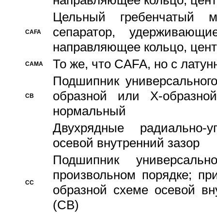
направляющее кольцо, цент
Цельный гребенчатый м
сепаратор, удерживающ
CAFA
направляющее кольцо, цент
То же, что CAFA, но с лату
CAMA
Подшипник универсального
образной или Х-образно
CB
нормальный
Двухрядные радиально-
осевой внутренний зазор
Подшипник универсальн
произвольном порядке; пр
CC
образной схеме осевой вн
(CB)