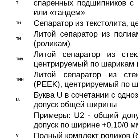
спаренных подшипников с 
T
или «тандем»
Сепаратор из текстолита, 
TH
Литой сепаратор из полиа
TN
(роликам)
Литой сепаратор из стекл
TN9
центрируемый по шарикам 
Литой сепаратор из стек
TNH
(PEEK), центрируемый по 
Буква U в сочетании с одн
U.
допуск общей ширины
Примеры: U2 - общий допу
допуск по ширине +0,10/0 м
Полный комплект роликов (
V