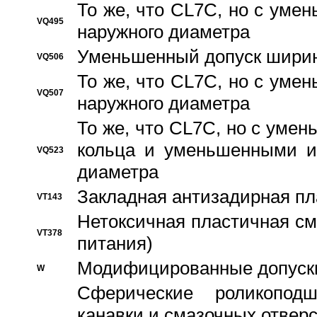
То же, что CL7C, но с ум
VQ495
наружного диаметра
Уменьшенный допуск ширин
VQ506
То же, что CL7C, но с ум
VQ507
наружного диаметра
То же, что CL7C, но с уме
кольца и уменьшенными и
VQ523
диаметра
Закладная антизадирная пл
VT143
Нетоксичная пластичная сма
VT378
питания)
Модифицированные допуски
W
Сферические роликопод
канавки и смазочных отвер