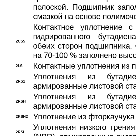
полоской. Подшипник запо
смазкой на основе полимо
Контактное уплотнение 
гидрированного бутадиен
2CS5
обеих сторон подшипника.
на 70-100 % заполнено выс
Контактные уплотнения из 
2LS
Уплотнения из бутадие
2RS1
армированные листовой ста
Уплотнения из бутадие
2RSH
армированные листовой ста
Уплотнение из фторкаучука
2RSH2
Уплотнения низкого трения
2RSL