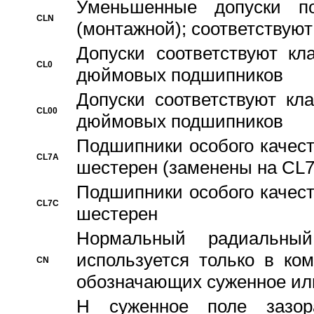
Уменьшенные допуски 
CLN
(монтажной); соответствуют
Допуски соответствуют кл
CL0
дюймовых подшипников
Допуски соответствуют кл
CL00
дюймовых подшипников
Подшипники особого качест
CL7A
шестерен (заменены на CL
Подшипники особого качест
CL7C
шестерен
Hормальный радиальный
используется только в ко
CN
обозначающих суженное ил
H суженное поле зазора