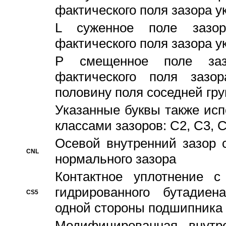
фактического поля зазора у
L суженное поле зазор
фактического поля зазора у
P смещенное поле заз
фактического поля заз
половину поля соседней гр
Указанные буквы также ис
классами зазоров: С2, C3, 
Осевой внутренний зазор 
CNL
нормального зазора
Контактное уплотнение 
гидрированного бутадиен
CS5
одной стороны подшипника
Модифицированная внутре