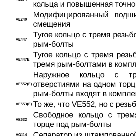
кольца и повышенная точн
Модифицированный подши
VE240
смещения
Тугое кольцо с тремя резь
VE447
рым-болты
Тугое кольцо с тремя рез
VE447E
тремя рым-болтами в компл
Наружное кольцо с тр
отверстиями на одном торце
VE552(E)
рым-болты входят в компле
То же, что VE552, но с рез
VE553(E)
Свободное кольцо с трем
VE632
торце под рым-болты
Сепаратор из штампованной
VG114