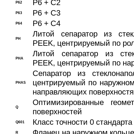
P6 + C2
P62
P6 + C3
P63
P6 + C4
P64
Литой сепаратор из стек
PH
PEEK, центрируемый по ро
Литой сепаратор из стек
PHA
PEEK, центрируемый по на
Сепаратор из стеклонапо
центрируемый по наружном
PHAS
направляющих поверхностя
Оптимизированные геомет
Q
поверхностей
Класс точности 0 стандар
Q601
Фланец на наружном кольц
R