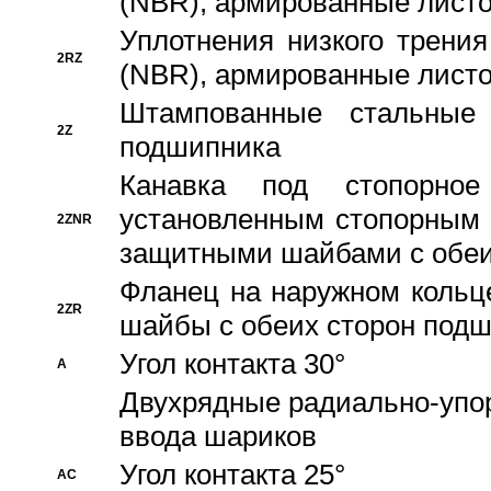
(NBR), армированные листо
Уплотнения низкого трения
2RZ
(NBR), армированные листо
Штампованные стальные
2Z
подшипника
Канавка под стопорно
установленным стопорным
2ZNR
защитными шайбами с обеи
Фланец на наружном кольц
2ZR
шайбы с обеих сторон под
Угол контакта 30°
A
Двухрядные радиально-упо
ввода шариков
Угол контакта 25°
AC