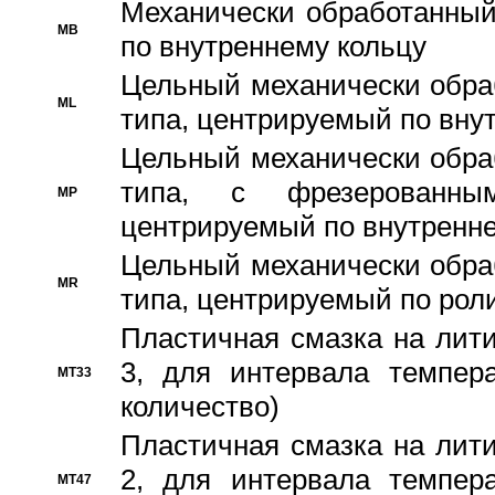
Механически обработанный
MB
по внутреннему кольцу
Цельный механически обра
ML
типа, центрируемый по вну
Цельный механически обра
типа, с фрезерованны
MP
центрируемый по внутренне
Цельный механически обра
MR
типа, центрируемый по рол
Пластичная смазка на лити
3, для интервала темпера
MT33
количество)
Пластичная смазка на лити
2, для интервала темпера
MT47