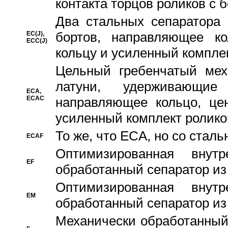
контакта торцов роликов с 
Два стальных сепаратора 
бортов, направляющее ко
EC(J),
ECC(J)
кольцу и усиленный компле
Цельный гребенчатый мех
латуни, удерживающи
ECA,
ECAC
направляющее кольцо, цен
усиленный комплект ролико
То же, что ECA, но со стал
ECAF
Оптимизированная внут
EF
обработанный сепаратор из
Оптимизированная внут
EM
обработанный сепаратор из
Механически обработанный