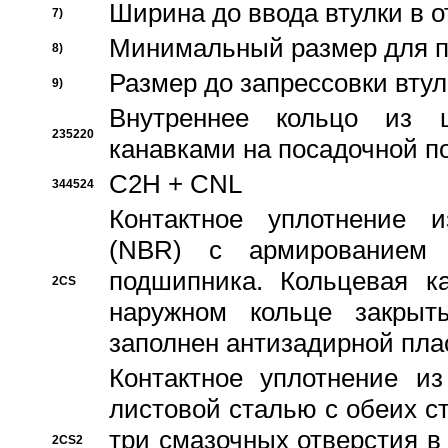
Ширина до ввода втулки в 
7)
Минимальный размер для п
8)
Размер до запрессовки втул
9)
Внутреннее кольцо из 
235220
канавками на посадочной п
C2H + CNL
344524
Контактное уплотнение и
(NBR) с армированием 
подшипника. Кольцевая к
2CS
наружном кольце закрыт
заполнен антизадирной пла
Контактное уплотнение и
листовой сталью с обеих с
три смазочных отверстия в
2CS2