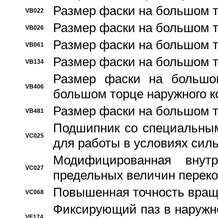
Размер фаски на большом т
VB022
Размер фаски на большом т
VB026
Размер фаски на большом т
VB061
Размер фаски на большом т
VB134
Размер фаски на большо
VB406
большом торце наружного к
Размер фаски на большом т
VB481
Подшипник со специальным
VC025
для работы в условиях сил
Модифицированная внут
VC027
предельных величин переко
Повышенная точность вращ
VC068
Фиксирующий паз в наружн
VE174