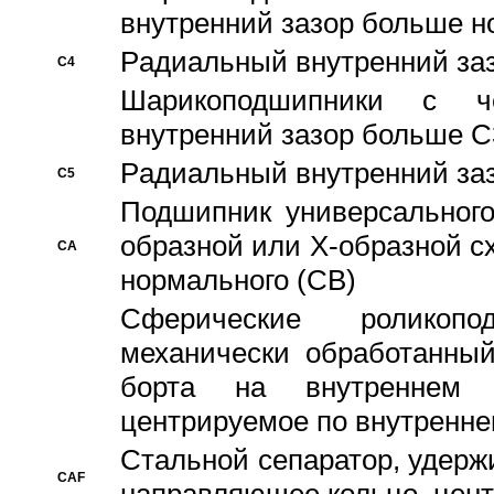
внутренний зазор больше н
Pадиальный внутренний за
C4
Шарикоподшипники с че
внутренний зазор больше C
Pадиальный внутренний за
C5
Подшипник универсального
образной или Х-образной с
CA
нормального (CB)
Сферические роликопо
механически обработанный
борта на внутреннем 
центрируемое по внутренне
Стальной сепаратор, удерж
CAF