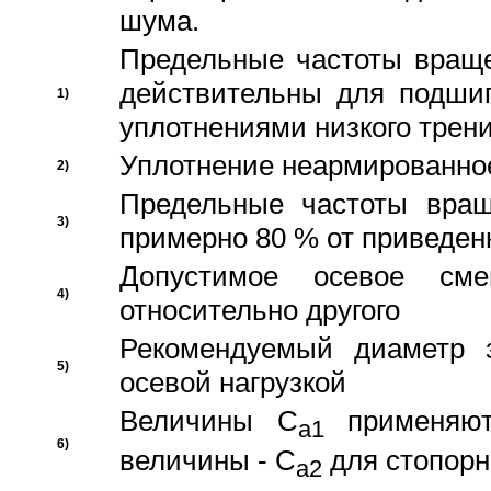
шума.
Предельные частоты враще
действительны для подши
1)
уплотнениями низкого трени
Уплотнение неармированно
2)
Предельные частоты вращ
3)
примерно 80 % от приведен
Допустимое осевое сме
4)
относительно другого
Рекомендуемый диаметр 
5)
осевой нагрузкой
Величины C
применяют
a1
6)
величины - C
для стопорн
a2