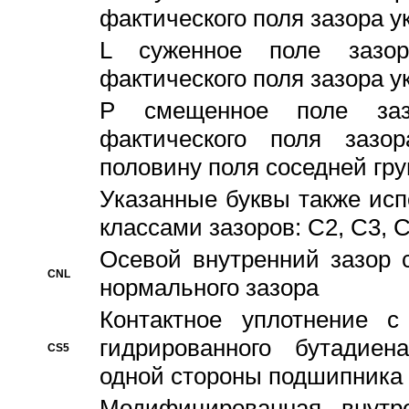
фактического поля зазора у
L суженное поле зазор
фактического поля зазора у
P смещенное поле заз
фактического поля заз
половину поля соседней гр
Указанные буквы также ис
классами зазоров: С2, C3, 
Осевой внутренний зазор 
CNL
нормального зазора
Контактное уплотнение 
гидрированного бутадиен
CS5
одной стороны подшипника
Модифицированная внутре