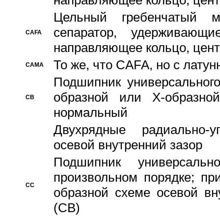
направляющее кольцо, цент
Цельный гребенчатый м
сепаратор, удерживающ
CAFA
направляющее кольцо, цент
То же, что CAFA, но с лату
CAMA
Подшипник универсального
образной или Х-образно
CB
нормальный
Двухрядные радиально-
осевой внутренний зазор
Подшипник универсальн
произвольном порядке; пр
CC
образной схеме осевой вн
(CB)