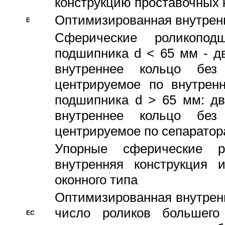
конструкцию проставочных 
Оптимизированная внутрен
E
Сферические роликопод
подшипника d < 65 мм - дв
внутреннее кольцо без
центрируемое по внутренн
подшипника d > 65 мм: дв
внутреннее кольцо без
центрируемое по сепарато
Упорные сферические ро
внутренняя конструкция 
оконного типа
Oптимизированная внутренн
число роликов большего
EC