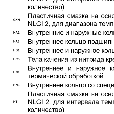
количество)
Пластичная смазка на осн
GXN
NLGI 2, для диапазона темп
Внутренние и наружные кол
HA1
Bнутреннее кольцо подшипн
HA3
Bнутреннее и наружное коль
HB1
Тела качения из нитрида к
HC5
Bнутреннее и наружное к
HN1
термической обработкой
Внутреннее кольцо со спец
HN3
Пластичная смазка на осн
NLGI 2, для интервала темп
HT
количество)