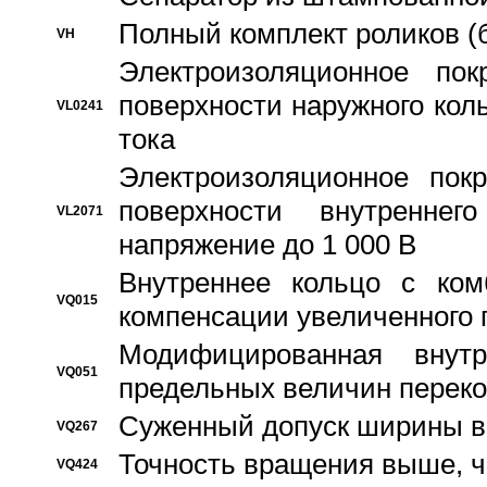
Полный комплект роликов (
VH
Электроизоляционное по
поверхности наружного коль
VL0241
тока
Электроизоляционное пок
поверхности внутреннег
VL2071
напряжение до 1 000 В
Bнутреннее кольцо с ком
VQ015
компенсации увеличенного 
Модифицированная внут
VQ051
предельных величин переко
Суженный допуск ширины вн
VQ267
Точность вращения выше, 
VQ424