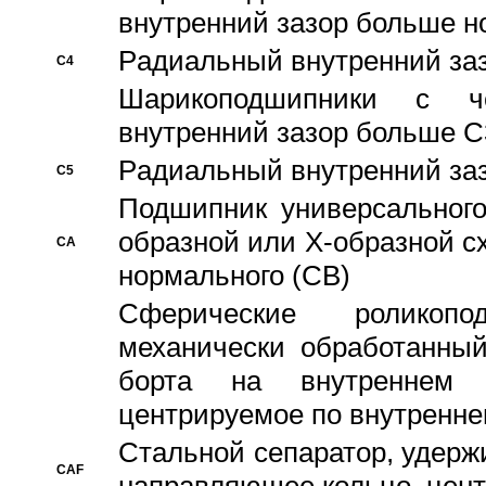
внутренний зазор больше н
Pадиальный внутренний за
C4
Шарикоподшипники с че
внутренний зазор больше C
Pадиальный внутренний за
C5
Подшипник универсального
образной или Х-образной с
CA
нормального (CB)
Сферические роликопо
механически обработанный
борта на внутреннем 
центрируемое по внутренне
Стальной сепаратор, удерж
CAF