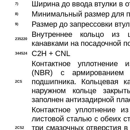
Ширина до ввода втулки в 
7)
Минимальный размер для п
8)
Размер до запрессовки втул
9)
Внутреннее кольцо из 
235220
канавками на посадочной п
C2H + CNL
344524
Контактное уплотнение и
(NBR) с армированием 
подшипника. Кольцевая к
2CS
наружном кольце закрыт
заполнен антизадирной пла
Контактное уплотнение и
листовой сталью с обеих с
три смазочных отверстия в
2CS2