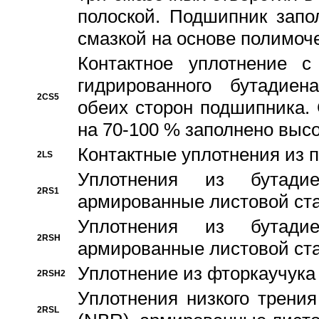
полоской. Подшипник запо
смазкой на основе полимо
Контактное уплотнение 
гидрированного бутадиен
2CS5
обеих сторон подшипника.
на 70-100 % заполнено выс
Контактные уплотнения из 
2LS
Уплотнения из бутадие
2RS1
армированные листовой ста
Уплотнения из бутадие
2RSH
армированные листовой ста
Уплотнение из фторкаучука
2RSH2
Уплотнения низкого трения
2RSL