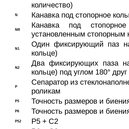
количество)
Канавка под стопорное кол
N
Канавка под стопорно
NR
установленным стопорным 
Один фиксирующий паз на
N1
кольце)
Два фиксирующих паза на
N2
кольце) под углом 180° друг 
Cепаратор из стеклонаполн
P
роликам
Точность размеров и биения
P5
Точность размеров и биения
P6
P5 + C2
P52