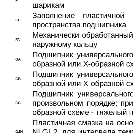
F
шарикам
Заполнение пластичной
F1
пространства подшипника
Механически обработанный
FA
наружному кольцу
Подшипник универсального
GA
образной или Х-образной сх
Подшипник универсального
GB
образной или Х-образной с
Подшипник универсального
произвольном порядке; пр
GC
образной схеме - тяжелый 
Пластичная смазка на осно
NLGI 2, для интервала темп
GJN