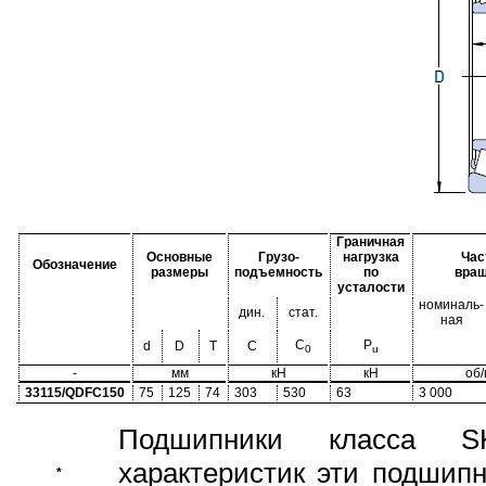
Граничная
Основные
Грузо-
нагрузка
Час
Обозначение
размеры
подъемность
по
вра
усталости
номиналь-
дин.
стат.
ная
C
P
d
D
T
C
0
u
-
мм
кН
кН
об
33115/QDFC150
75
125
74
303
530
63
3 000
Подшипники класса S
характеристик эти подшип
*