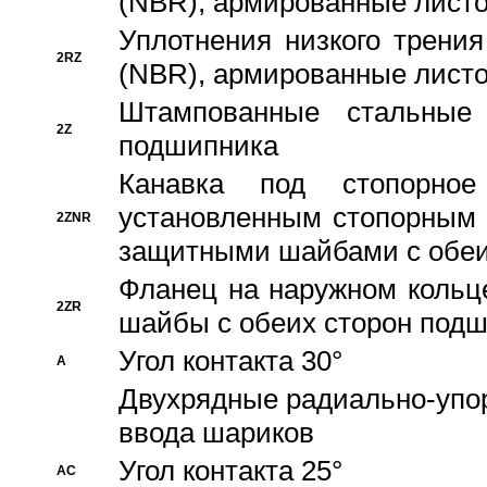
(NBR), армированные листо
Уплотнения низкого трения
2RZ
(NBR), армированные листо
Штампованные стальные
2Z
подшипника
Канавка под стопорно
установленным стопорным
2ZNR
защитными шайбами с обеи
Фланец на наружном кольц
2ZR
шайбы с обеих сторон под
Угол контакта 30°
A
Двухрядные радиально-упо
ввода шариков
Угол контакта 25°
AC