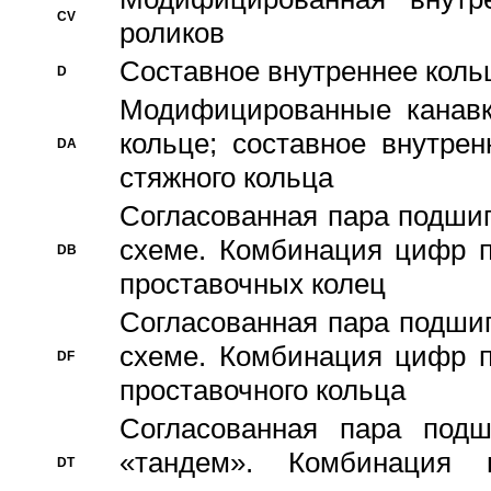
CV
роликов
Составное внутреннее кольц
D
Модифицированные канавк
кольце; составное внутре
DA
стяжного кольца
Согласованная пара подши
схеме. Комбинация цифр п
DB
проставочных колец
Согласованная пара подши
схеме. Комбинация цифр п
DF
проставочного кольца
Согласованная пара под
«тандем». Комбинация
DT