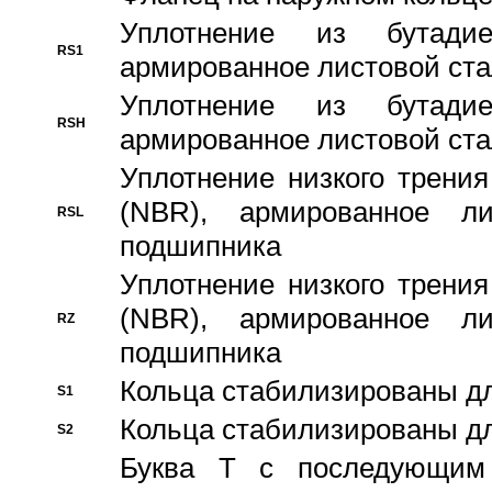
Уплотнение из бутадие
RS1
армированное листовой ста
Уплотнение из бутадие
RSH
армированное листовой ста
Уплотнение низкого трения
(NBR), армированное л
RSL
подшипника
Уплотнение низкого трения
(NBR), армированное л
RZ
подшипника
Кольца стабилизированы дл
S1
Кольца стабилизированы дл
S2
Буква T с последующим