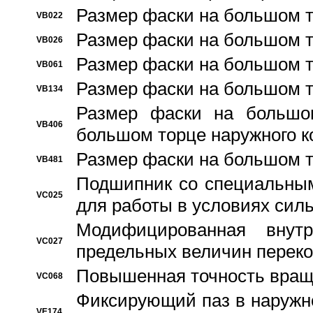
Размер фаски на большом т
VB022
Размер фаски на большом т
VB026
Размер фаски на большом т
VB061
Размер фаски на большом т
VB134
Размер фаски на большо
VB406
большом торце наружного к
Размер фаски на большом т
VB481
Подшипник со специальным
VC025
для работы в условиях сил
Модифицированная внут
VC027
предельных величин переко
Повышенная точность вращ
VC068
Фиксирующий паз в наружн
VE174