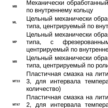
Механически обработанный
MB
по внутреннему кольцу
Цельный механически обра
ML
типа, центрируемый по вну
Цельный механически обра
типа, с фрезерованны
MP
центрируемый по внутренне
Цельный механически обра
MR
типа, центрируемый по рол
Пластичная смазка на лити
3, для интервала темпера
MT33
количество)
Пластичная смазка на лити
2, для интервала темпера
MT47