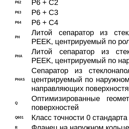
P6 + C2
P62
P6 + C3
P63
P6 + C4
P64
Литой сепаратор из стек
PH
PEEK, центрируемый по ро
Литой сепаратор из стек
PHA
PEEK, центрируемый по на
Сепаратор из стеклонапо
центрируемый по наружном
PHAS
направляющих поверхностя
Оптимизированные геомет
Q
поверхностей
Класс точности 0 стандар
Q601
Фланец на наружном кольц
R