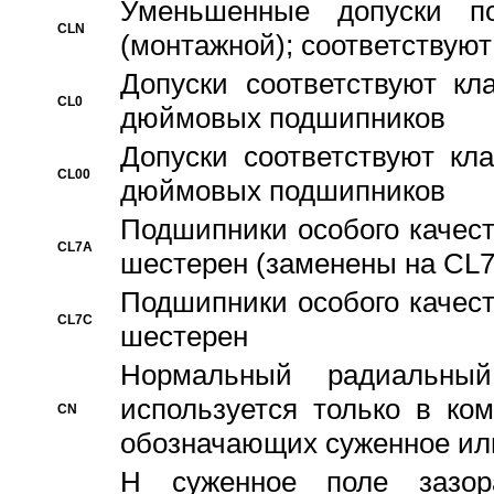
Уменьшенные допуски 
CLN
(монтажной); соответствуют
Допуски соответствуют кл
CL0
дюймовых подшипников
Допуски соответствуют кл
CL00
дюймовых подшипников
Подшипники особого качест
CL7A
шестерен (заменены на CL
Подшипники особого качест
CL7C
шестерен
Hормальный радиальный
используется только в ко
CN
обозначающих суженное ил
H суженное поле зазора