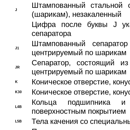
Штампованный стальной с
J
(шарикам), незакаленный
Цифра после буквы J ука
сепаратора
Штампованный сепаратор
J1
центрируемый по шарикам
Сепаратор, состоящий из
JR
центрируемый по шарикам
Коническое отверстие, кону
K
Коническое отверстие, кону
K30
Кольца подшипника и
L4B
поверхностным покрытием
Тела качения со специаль
L5B