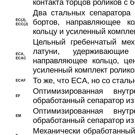
контакта торцов роликов с 
Два стальных сепаратора 
бортов, направляющее ко
EC(J),
ECC(J)
кольцу и усиленный компле
Цельный гребенчатый мех
латуни, удерживающи
ECA,
ECAC
направляющее кольцо, цен
усиленный комплект ролико
То же, что ECA, но со стал
ECAF
Оптимизированная внут
EF
обработанный сепаратор из
Оптимизированная внут
EM
обработанный сепаратор из
Механически обработанный