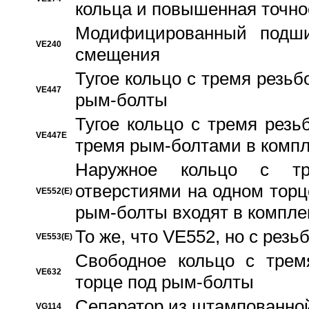
кольца и повышенная точн
Модифицированный подши
VE240
смещения
Тугое кольцо с тремя резь
VE447
рым-болты
Тугое кольцо с тремя рез
VE447E
тремя рым-болтами в компл
Наружное кольцо с тр
отверстиями на одном торце
VE552(E)
рым-болты входят в компле
То же, что VE552, но с рез
VE553(E)
Свободное кольцо с трем
VE632
торце под рым-болты
Сепаратор из штампованной
VG114