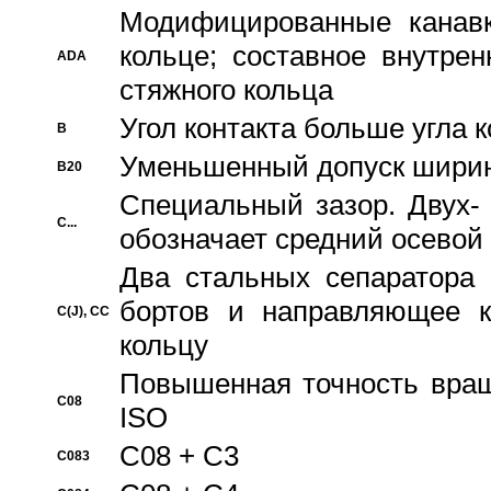
Модифицированные канавк
кольце; составное внутре
ADA
стяжного кольца
Угол контакта больше угла 
B
Уменьшенный допуск шири
B20
Специальный зазор. Двух-
C...
обозначает средний осевой
Два стальных сепаратора 
бортов и направляющее к
C(J), CC
кольцу
Повышенная точность враще
C08
ISO
C08 + C3
C083