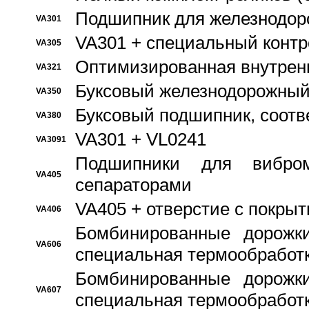
Подшипник для железнодор
VA301
VA301 + специальный контр
VA305
Оптимизированная внутрен
VA321
Буксовый железнодорожный
VA350
Буксовый подшипник, соотв
VA380
VA301 + VL0241
VA3091
Подшипники для вибром
VA405
сепараторами
VA405 + отверстие с покры
VA406
Бомбинированные дорожк
VA606
специальная термообработ
Бомбинированные дорожк
VA607
специальная термообработ