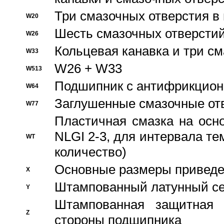
Три смазочных отверстия в
W20
Шесть смазочных отверстий
W26
Кольцевая канавка и три с
W33
W26 + W33
W513
Подшипник с антифрикционн
W64
Заглушенные смазочные от
W77
Пластичная смазка на осн
NLGI 2-3, для интервала те
WT
количество)
Основные размеры приведен
X
Штампованный латунный се
Y
Штампованная защитная
Z
стороны подшипника