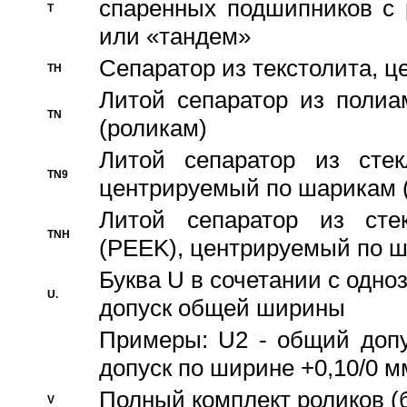
спаренных подшипников с 
T
или «тандем»
Сепаратор из текстолита, 
TH
Литой сепаратор из полиа
TN
(роликам)
Литой сепаратор из стекл
TN9
центрируемый по шарикам 
Литой сепаратор из стек
TNH
(PEEK), центрируемый по 
Буква U в сочетании с одн
U.
допуск общей ширины
Примеры: U2 - общий допу
допуск по ширине +0,10/0 м
Полный комплект роликов (
V