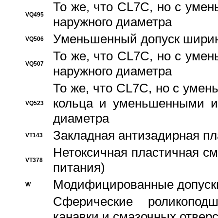
То же, что CL7C, но с ум
VQ495
наружного диаметра
Уменьшенный допуск ширин
VQ506
То же, что CL7C, но с ум
VQ507
наружного диаметра
То же, что CL7C, но с уме
кольца и уменьшенными и
VQ523
диаметра
Закладная антизадирная пл
VT143
Нетоксичная пластичная сма
VT378
питания)
Модифицированные допуски
W
Сферические роликопод
канавки и смазочных отвер