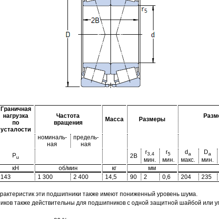
Граничная
нагрузка
Частота
Разм
Масса
Размеры
по
вращения
усталости
номиналь-
предель-
ная
ная
r
r
d
D
3,4
5
a
a
P
2B
u
мин.
мин.
макс.
мин.
кН
об/мин
кг
мм
143
1 300
2 400
14,5
90
2
0,6
204
235
арактеристик эти подшипники также имеют пониженный уровень шума.
ов также действительны для подшипников с одной защитной шайбой или упл