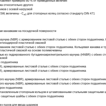
тавляют примерно 80 % от приведенных величин
а относительно другого
ков с осевой нагрузкой
SW, величины - C
для стопорных колец согласно стандарту DIN 471
a2
ми канавками на посадочной поверхности
аучука (NBR) с армированием листовой сталью с обеих сторон подшипника. 
антизадирной пластичной смазкой
ованием листовой сталью с обеих сторон подшипника. Кольцевая канавка и т
пластичной смазкой на основе полимочевины
ью из гидрированного бутадиенакрилнитрильного каучука (HNBR) с обеих с
азкой
н подшипника
R), армированные листовой сталью с обеих сторон подшипника
R), армированные листовой сталью с обеих сторон подшипника
ого каучука (NBR), армированные листовой сталью с обеих сторон подшипник
ого каучука (NBR), армированные листовой сталью с обеих сторон подшипник
орон подшипника
 установленным стопорным кольцом и штампованными стальными защитными 
е защитные шайбы с обеих сторон подшипника
з пазов для ввода шариков