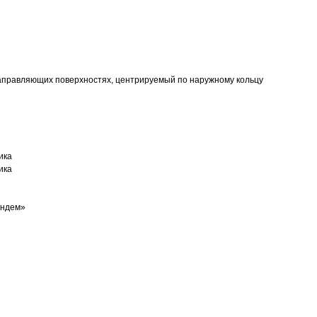
аправляющих поверхностях, центрируемый по наружному кольцу
ика
ика
андем»