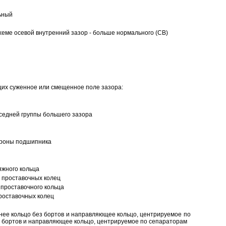
ьный
еме осевой внутренний зазор - больше нормального (CB)
щих суженное или смещенное поле зазора:
седней группы большего зазора
ороны подшипника
яжного кольца
 проставочных колец
проставочного кольца
роставочных колец
нее кольцо без бортов и направляющее кольцо, центрируемое по
ез бортов и направляющее кольцо, центрируемое по сепараторам