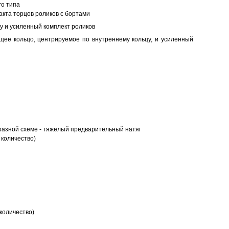
о типа
кта торцов роликов с бортами
у и усиленный комплект роликов
ее кольцо, центрируемое по внутреннему кольцу, и усиленный
разной схеме - тяжелый предварительный натяг
 количество)
количество)