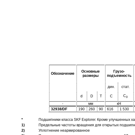
Основные
Грузо-
Обозначение
размеры
подъемность
дин.
стат.
C
d
D
T
C
0
-
мм
кН
32938/DF
190
260
90
616
1 530
*
Подшипники класса SKF Explorer. Кроме улучшенных х
1)
Предельные частоты вращения для открытых подшипник
2)
Уплотнение неармированное