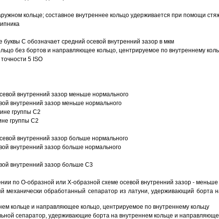
ружном кольце; составное внутреннее кольцо удерживается при помощи стяж
шипника
е буквы С обозначает средний осевой внутренний зазор в мкм
ольцо без бортов и направляющее кольцо, центрируемое по внутреннему кол
точности 5 ISO
севой внутренний зазор меньше нормального
вой внутренний зазор меньше нормального
вине группы C2
ине группы C2
евой внутренний зазор больше нормального
вой внутренний зазор больше нормального
вой внутренний зазор больше C3
ии по О-образной или Х-образной схеме осевой внутренний зазор - меньше
й механически обработанный сепаратор из латуни, удерживающий борта н
ем кольце и направляющее кольцо, центрируемое по внутреннему кольцу
ьной сепаратор, удерживающие борта на внутреннем кольце и направляющее