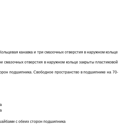
Кольцевая канавка и три смазочных отверстия в наружном кольце
ри смазочных отверстия в наружном кольце закрыты пластиковой
торон подшипника. Свободное пространство в подшипнике на 70-
а
а
шайбами с обеих сторон подшипника