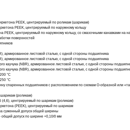
иркетона PEEK, центрируемый по роликам (шарикам)
ркетона PEEK, центрируемый по наружному кольцу
а PEEK, центрируемый по наружному кольцу, со смазочными канавками на н
аботки поверхностей
ипников
R), армированное листовой сталью, с одной стороны подшипника
R), армированное листовой сталью, с одной стороны подшипника
го каучука (NBR), армированное листовой сталью, с одной стороны подшипн
го каучука (NBR), армированное листовой сталью, с одной стороны подшипн
200 °C
250 °C
ину спаренных подшипников с расположением по схемам О-образной или «т
 шарикам (роликам)
 (4,6), центрируемый по шарикам (роликам)
ркетона (PEEK), центрируемый по шарикам
 на суженный допуск общей ширины
- общий допуск по ширине +0,10/0 мм