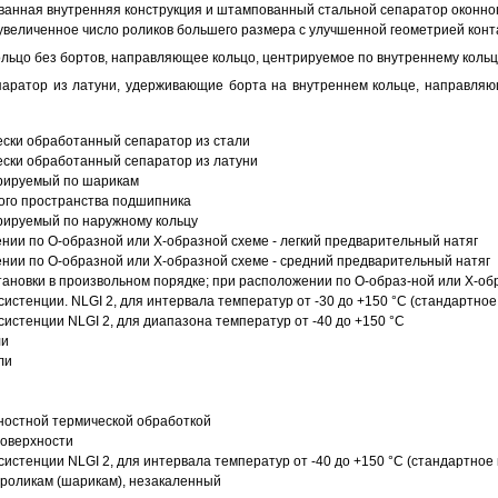
анная внутренняя конструкция и штампованный стальной сепаратор оконног
увеличенное число роликов большего размера с улучшенной геометрией конта
ольцо без бортов, направляющее кольцо, центрируемое по внутреннему кольц
аратор из латуни, удерживающие борта на внутреннем кольце, направляющ
ески обработанный сепаратор из стали
ески обработанный сепаратор из латуни
трируемый по шарикам
ого пространства подшипника
рируемый по наружному кольцу
ии по О-образной или Х-образной схеме - легкий предварительный натяг
ии по О-образной или Х-образной схеме - средний предварительный натяг
ановки в произвольном порядке; при расположении по О-образ-ной или Х-об
истенции. NLGI 2, для интервала температур от -30 до +150 °C (стандартное
истенции NLGI 2, для диапазона температур от -40 до +150 °C
ли
ли
ностной термической обработкой
поверхности
истенции NLGI 2, для интервала температур от -40 до +150 °C (стандартное 
роликам (шарикам), незакаленный