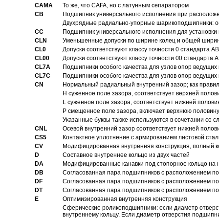
CAMA
То же, что CAFA, но с латунным сепаратором
CB
Подшипник универсального исполнения при расположен
Двухрядные радиально-упорные шарикоподшипники: о
CC
Подшипник универсального исполнения для установки 
CLN
Уменьшенные допуски по ширине колец и общей ширине
CL0
Допуски соответствуют классу точности 0 стандарта 
CL00
Допуски соответствуют классу точности 00 стандарта
CL7A
Подшипники особого качества для узлов опор ведущих
CL7C
Подшипники особого качества для узлов опор ведущих
CN
Hормальный радиальный внутренний зазор; как правил
H суженное поле зазора, соответствует верхней полов
L суженное поле зазора, соответствует нижней полови
P смещенное поле зазора, включает верхнюю половину
Указанные буквы также используются в сочетании со с
CNL
Осевой внутренний зазор соответствует нижней полов
CS5
Контактное уплотнение с армированием листовой стал
CV
Модифицированная внутренняя конструкция, полный к
D
Составное внутреннее кольцо из двух частей
DA
Модифицированные канавки под стопорное кольцо на н
DB
Согласованная пара подшипников с расположением по 
DF
Согласованная пара подшипников с расположением по 
DT
Согласованная пара подшипников с расположением по 
E
Оптимизированная внутренняя конструкция
Сферические роликоподшипники: если диаметр отверст
внутреннему кольцу. Если диаметр отверстия подшипни