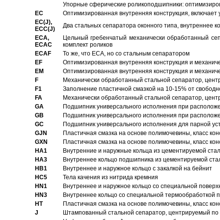
Упорные сферические роликоподшипники: оптимизиров
EC
Oптимизированная внутренняя конструкция, включает 
EC(J),
Два стальных сепаратора оконного типа, внутреннее к
ECC(J)
ECA,
Цельный гребенчатый механически обработанный сеп
ECAC
комплект роликов
ECAF
То же, что ECA, но со стальным сепаратором
EF
Оптимизированная внутренняя конструкция и механич
EM
Оптимизированная внутренняя конструкция и механич
F
Механически обработанный стальной сепаратор, цен
F1
Заполнение пластичной смазкой на 10-15% от свободн
FA
Механически обработанный стальной сепаратор, цент
GA
Подшипник универсального исполнения при расположен
GB
Подшипник универсального исполнения при расположен
GC
Подшипник универсального исполнения для парной уст
GJN
Пластичная смазка на основе полимочевины, класс конс
GXN
Пластичная смазка на основе полимочевины, класс конс
HA1
Внутренние и наружные кольца из цементируемой ста
HA3
Bнутреннее кольцо подшипника из цементируемой ста
HB1
Bнутреннее и наружное кольцо с закалкой на бейнит
HC5
Тела качения из нитрида кремния
HN1
Bнутреннее и наружное кольцо со специальной поверх
HN3
Внутреннее кольцо со специальной термообработкой 
HT
Пластичная смазка на основе полимочевины, класс конс
J
Штампованный стальной сепаратор, центрируемый по 