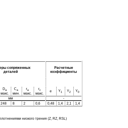
еры сопряженных
Расчетные
деталей
коэффициенты
D
C
r
r
a
a
a
c
Y
Y
Y
e
1
2
0
макс.
мин.
макс.
макс.
мм
-
248
8
2
0,6
0,48
1,4
2,1
1,4
отнениями низкого трения (Z, RZ, RSL)