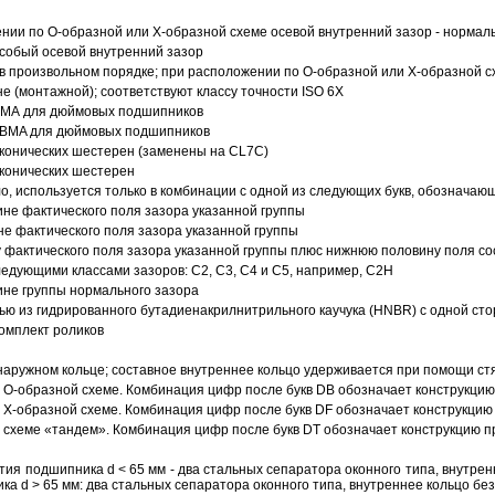
ии по О-образной или Х-образной схеме осевой внутренний зазор - нормал
собый осевой внутренний зазор
в произвольном порядке; при расположении по О-образной или Х-образной сх
 (монтажной); соответствуют классу точности ISO 6X
АВМА для дюймовых подшипников
 ABMA для дюймовых подшипников
 конических шестерен (заменены на CL7C)
 конических шестерен
о, используется только в комбинации с одной из следующих букв, обозначаю
ине фактического поля зазора указанной группы
не фактического поля зазора указанной группы
 фактического поля зазора указанной группы плюс нижнюю половину поля со
ледующими классами зазоров: С2, C3, С4 и С5, например, С2Н
ине группы нормального зазора
ью из гидрированного бутадиенакрилнитрильного каучука (HNBR) с одной ст
омплект роликов
аружном кольце; составное внутреннее кольцо удерживается при помощи ст
О-образной схеме. Комбинация цифр после букв DB обозначает конструкцию
Х-образной схеме. Комбинация цифр после букв DF обозначает конструкцию 
схеме «тандем». Комбинация цифр после букв DT обозначает конструкцию п
ия подшипника d < 65 мм - два стальных сепаратора оконного типа, внутрен
ка d > 65 мм: два стальных сепаратора оконного типа, внутреннее кольцо б