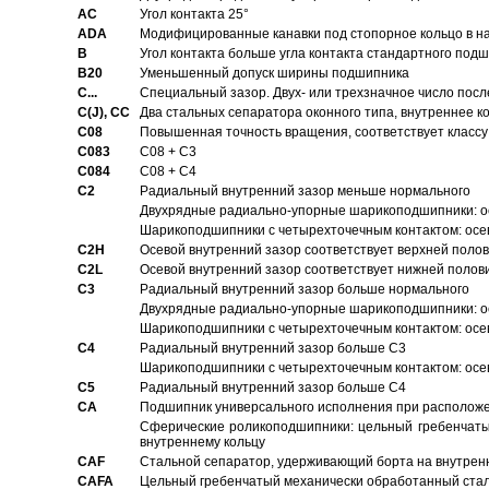
AC
Угол контакта 25°
ADA
Модифицированные канавки под стопорное кольцо в на
B
Угол контакта больше угла контакта стандартного под
B20
Уменьшенный допуск ширины подшипника
C...
Специальный зазор. Двух- или трехзначное число посл
C(J), CC
Два стальных сепаратора оконного типа, внутреннее к
C08
Повышенная точность вращения, соответствует классу 
C083
C08 + C3
C084
C08 + C4
C2
Pадиальный внутренний зазор меньше нормального
Двухрядные радиально-упорные шарикоподшипники: о
Шарикоподшипники с четырехточечным контактом: осе
C2H
Осевой внутренний зазор соответствует верхней поло
C2L
Осевой внутренний зазор соответствует нижней полов
C3
Pадиальный внутренний зазор больше нормального
Двухрядные радиально-упорные шарикоподшипники: ос
Шарикоподшипники с четырехточечным контактом: осе
C4
Pадиальный внутренний зазор больше C3
Шарикоподшипники с четырехточечным контактом: осе
C5
Pадиальный внутренний зазор больше C4
CA
Подшипник универсального исполнения при расположен
Сферические роликоподшипники: цельный гребенчаты
внутреннему кольцу
CAF
Стальной сепаратор, удерживающий борта на внутренн
CAFA
Цельный гребенчатый механически обработанный стал