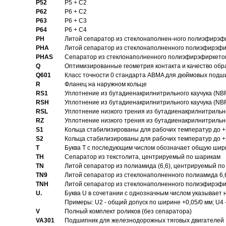
P52
P5 + C2
P62
P6 + C2
P63
P6 + C3
P64
P6 + C4
PH
Литой сепаратор из стеклонаполнен-ного полиэфирэф
PHA
Литой сепаратор из стеклонаполненного полиэфирэфи
PHAS
Сепаратор из стеклонаполненного полиэфирэфиркетон
Q
Оптимизированные геометрия контакта и качество обр
Q601
Класс точности 0 стандарта ABMA для дюймовых подш
R
Фланец на наружном кольце
RS1
Уплотнение из бутадиенакрилнитрильного каучука (NB
RSH
Уплотнение из бутадиенакрилнитрильного каучука (NB
RSL
Уплотнение низкого трения из бутадиенакрилнитрильно
RZ
Уплотнение низкого трения из бутадиенакрилнитрильно
S1
Кольца стабилизированы для рабочих температур до +
S2
Кольца стабилизированы для рабочих температур до +
T
Буква T с последующим числом обозначает общую шир
TH
Сепаратор из текстолита, центрируемый по шарикам
TN
Литой сепаратор из полиамида (6,6), центрируемый по
TN9
Литой сепаратор из стеклонаполненного полиамида 6,6
TNH
Литой сепаратор из стеклонаполненного полиэфирэфи
U.
Буква U в сочетании с однозначным числом указывает
Примеры: U2 - общий допуск по ширине +0,05/0 мм; U4 
V
Полный комплект роликов (без сепаратора)
VA301
Подшипник для железнодорожных тяговых двигателей