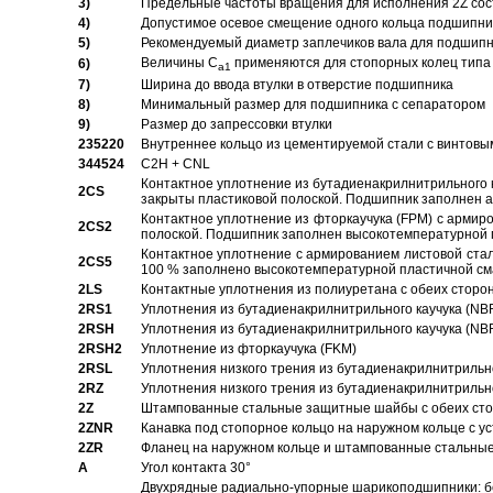
3)
Предельные частоты вращения для исполнения 2Z сос
4)
Допустимое осевое смещение одного кольца подшипник
5)
Рекомендуемый диаметр заплечиков вала для подшипни
Величины C
применяются для стопорных колец типа 
6)
a1
7)
Ширина до ввода втулки в отверстие подшипника
8)
Минимальный размер для подшипника с сепаратором
9)
Размер до запрессовки втулки
235220
Внутреннее кольцо из цементируемой стали с винтовы
344524
C2H + CNL
Контактное уплотнение из бутадиенакрилнитрильного к
2CS
закрыты пластиковой полоской. Подшипник заполнен 
Контактное уплотнение из фторкаучука (FPM) с армир
2CS2
полоской. Подшипник заполнен высокотемпературной 
Контактное уплотнение с армированием листовой стал
2CS5
100 % заполнено высокотемпературной пластичной см
2LS
Контактные уплотнения из полиуретана с обеих сторо
2RS1
Уплотнения из бутадиенакрилнитрильного каучука (NB
2RSH
Уплотнения из бутадиенакрилнитрильного каучука (NB
2RSH2
Уплотнение из фторкаучука (FKM)
2RSL
Уплотнения низкого трения из бутадиенакрилнитрильн
2RZ
Уплотнения низкого трения из бутадиенакрилнитрильн
2Z
Штампованные стальные защитные шайбы с обеих ст
2ZNR
Канавка под стопорное кольцо на наружном кольце с
2ZR
Фланец на наружном кольце и штампованные стальны
A
Угол контакта 30°
Двухрядные радиально-упорные шарикоподшипники: бе