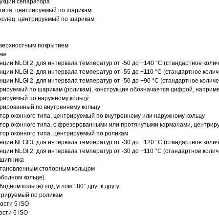
рукции сепаратора
 типа, центрируемый по шарикам
 колец, центрируемый по шарикам
оверхностным покрытием
ем
нции NLGI 2, для интервала температур от -50 до +140 °C (стандартное колич
нции NLGI 2, для интервала температур от -55 до +110 °C (стандартное колич
нции NLGI 2, для интервала температур от -50 до +90 °C (стандартное количе
рируемый по шарикам (роликам), конструкция обозначается цифрой, наприме
рируемый по наружному кольцу
рированный по внутреннему кольцу
ор оконного типа, центрируемый по внутреннему или наружному кольцу
ор оконного типа, с фрезерованными или протянутыми карманами, центриру
ор оконного типа, центрируемый по роликам
нции NLGI 3, для интервала температур от -30 до +120 °C (стандартное колич
нции NLGI 2, для интервала температур от -30 до +110 °C (стандартное колич
дшипника
установленным стопорным кольцом
ободном кольце)
одном кольце) под углом 180° друг к другу
трируемый по роликам
ости 5 ISO
ости 6 ISO