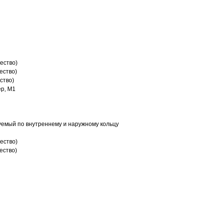
ество)
ество)
ство)
р, M1
емый по внутреннему и наружному кольцу
ество)
ество)