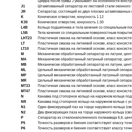
Цифра после буквы J указывает на особенности конст
J1
Штампованный сепаратор из листовой стали оконного
JR
Сепаратор, состоящий из двух плоских штампованных
K
Коническое отверстие, конусность 1:12
K30
Коническое отверстие, конусность 1:30
L4B
Кольца подшипника и тела качения со специальным п
L5B
Тела качения со специальным поверхностным покрыти
LHT23
Пластичная смазка на литиевой основе, класс консисте
LT
Пластичная смазка на литиевой основе, класс консисте
LT10
Пластичная смазка на литиевой основе, класс консисте
M
Механически обработанный сепаратор из латуни, цент
MA
Механически обработанный латунный сепаратор, цент
MB
Механически обработанный сепаратор из латуни, цент
ML
Цельный механически обработанный латунный сепарат
MP
Цельный механически обработанный латунный сепарат
MR
Цельный механически обработанный латунный сепарат
MT33
Пластичная смазка на литиевой основе, класс консисте
MT47
Пластичная смазка на литиевой основе, класс консисте
N
Канавка под стопорное кольцо на наружном кольце по
NR
Канавка под стопорное кольцо на наружном кольце с 
N1
Один фиксирующий паз на торце наружного кольца (св
N2
Два фиксирующих паза на торце наружного кольца (своб
P
Cепаратор из стеклонаполненного полиамида 6,6, цен
P5
Точность размеров и биения соответствуют классу точн
P6
Точность размеров и биения соответствует классу точн