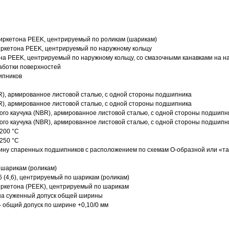
иркетона PEEK, центрируемый по роликам (шарикам)
ркетона PEEK, центрируемый по наружному кольцу
а PEEK, центрируемый по наружному кольцу, со смазочными канавками на н
аботки поверхностей
ипников
R), армированное листовой сталью, с одной стороны подшипника
R), армированное листовой сталью, с одной стороны подшипника
го каучука (NBR), армированное листовой сталью, с одной стороны подшипн
го каучука (NBR), армированное листовой сталью, с одной стороны подшипн
200 °C
250 °C
ину спаренных подшипников с расположением по схемам О-образной или «т
 шарикам (роликам)
 (4,6), центрируемый по шарикам (роликам)
ркетона (PEEK), центрируемый по шарикам
 на суженный допуск общей ширины
- общий допуск по ширине +0,10/0 мм