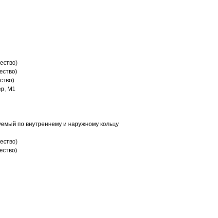
ество)
ество)
ство)
р, M1
емый по внутреннему и наружному кольцу
ество)
ество)