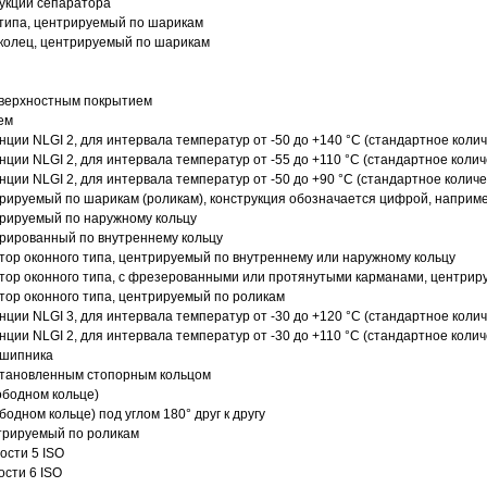
рукции сепаратора
 типа, центрируемый по шарикам
 колец, центрируемый по шарикам
оверхностным покрытием
ем
нции NLGI 2, для интервала температур от -50 до +140 °C (стандартное колич
нции NLGI 2, для интервала температур от -55 до +110 °C (стандартное колич
нции NLGI 2, для интервала температур от -50 до +90 °C (стандартное количе
рируемый по шарикам (роликам), конструкция обозначается цифрой, наприме
рируемый по наружному кольцу
рированный по внутреннему кольцу
ор оконного типа, центрируемый по внутреннему или наружному кольцу
ор оконного типа, с фрезерованными или протянутыми карманами, центриру
ор оконного типа, центрируемый по роликам
нции NLGI 3, для интервала температур от -30 до +120 °C (стандартное колич
нции NLGI 2, для интервала температур от -30 до +110 °C (стандартное колич
дшипника
установленным стопорным кольцом
ободном кольце)
одном кольце) под углом 180° друг к другу
трируемый по роликам
ости 5 ISO
ости 6 ISO