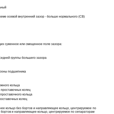
ьный
еме осевой внутренний зазор - больше нормального (CB)
щих суженное или смещенное поле зазора:
седней группы большего зазора
ороны подшипника
яжного кольца
 проставочных колец
проставочного кольца
роставочных колец
нее кольцо без бортов и направляющее кольцо, центрируемое по
ез бортов и направляющее кольцо, центрируемое по сепараторам