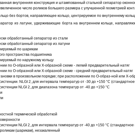
анная внутренняя конструкция и штампованный стальной сепаратор оконног
увеличенное число роликов большего размера с улучшенной геометрией конта
ольцо без бортов, направляющее кольцо, центрируемое по внутреннему кольц
аратор из латуни, удерживающие борта на внутреннем кольце, направляющ
ески обработанный сепаратор из стали
ески обработанный сепаратор из латуни
трируемый по шарикам
ого пространства подшипника
рируемый по наружному кольцу
ии по О-образной или Х-образной схеме - легкий предварительный натяг
ии по О-образной или Х-образной схеме - средний предварительный натяг
ановки в произвольном порядке; при расположении по О-образ-ной или Х-об
истенции. NLGI 2, для интервала температур от -30 до +150 °C (стандартное
истенции NLGI 2, для диапазона температур от -40 до +150 °C
ли
ли
ностной термической обработкой
поверхности
истенции NLGI 2, для интервала температур от -40 до +150 °C (стандартное 
роликам (шарикам), незакаленный