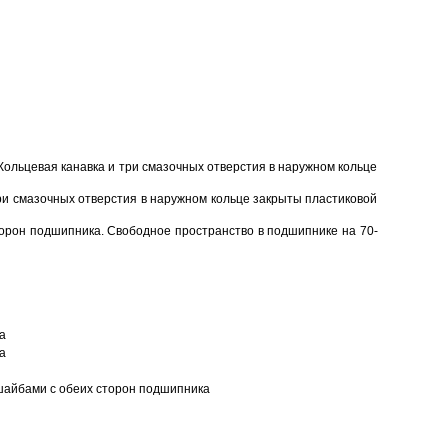
Кольцевая канавка и три смазочных отверстия в наружном кольце
ри смазочных отверстия в наружном кольце закрыты пластиковой
торон подшипника. Свободное пространство в подшипнике на 70-
а
а
шайбами с обеих сторон подшипника