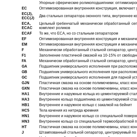
Упорные сферические роликоподшипники: оптимизиров
EC
Oптимизированная внутренняя конструкция, включает 
EC(J),
Два стальных сепаратора оконного типа, внутреннее к
ECC(J)
ECA,
Цельный гребенчатый механически обработанный сеп
ECAC
комплект роликов
ECAF
То же, что ECA, но со стальным сепаратором
EF
Оптимизированная внутренняя конструкция и механич
EM
Оптимизированная внутренняя конструкция и механич
F
Механически обработанный стальной сепаратор, цен
F1
Заполнение пластичной смазкой на 10-15% от свободн
FA
Механически обработанный стальной сепаратор, цент
GA
Подшипник универсального исполнения при расположен
GB
Подшипник универсального исполнения при расположен
GC
Подшипник универсального исполнения для парной уст
GJN
Пластичная смазка на основе полимочевины, класс конс
GXN
Пластичная смазка на основе полимочевины, класс конс
HA1
Внутренние и наружные кольца из цементируемой ста
HA3
Bнутреннее кольцо подшипника из цементируемой ста
HB1
Bнутреннее и наружное кольцо с закалкой на бейнит
HC5
Тела качения из нитрида кремния
HN1
Bнутреннее и наружное кольцо со специальной поверх
HN3
Внутреннее кольцо со специальной термообработкой 
HT
Пластичная смазка на основе полимочевины, класс конс
J
Штампованный стальной сепаратор, центрируемый по 