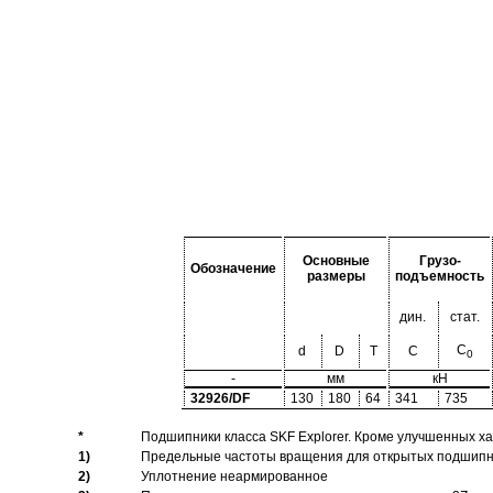
Основные
Грузо-
Обозначение
размеры
подъемность
дин.
стат.
C
d
D
T
C
0
-
мм
кН
32926/DF
130
180
64
341
735
*
Подшипники класса SKF Explorer. Кроме улучшенных х
1)
Предельные частоты вращения для открытых подшипник
2)
Уплотнение неармированное