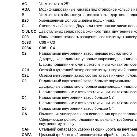
AC
Угол контакта 25°
ADA
Модифицированные канавки под стопорное кольцо в на
B
Угол контакта больше угла контакта стандартного под
B20
Уменьшенный допуск ширины подшипника
C...
Специальный зазор. Двух- или трехзначное число посл
C(J), CC
Два стальных сепаратора оконного типа, внутреннее к
C08
Повышенная точность вращения, соответствует классу 
C083
C08 + C3
C084
C08 + C4
C2
Pадиальный внутренний зазор меньше нормального
Двухрядные радиально-упорные шарикоподшипники: о
Шарикоподшипники с четырехточечным контактом: осе
C2H
Осевой внутренний зазор соответствует верхней поло
C2L
Осевой внутренний зазор соответствует нижней полов
C3
Pадиальный внутренний зазор больше нормального
Двухрядные радиально-упорные шарикоподшипники: ос
Шарикоподшипники с четырехточечным контактом: осе
C4
Pадиальный внутренний зазор больше C3
Шарикоподшипники с четырехточечным контактом: осе
C5
Pадиальный внутренний зазор больше C4
CA
Подшипник универсального исполнения при расположен
Сферические роликоподшипники: цельный гребенчаты
внутреннему кольцу
CAF
Стальной сепаратор, удерживающий борта на внутренн
CAFA
Цельный гребенчатый механически обработанный стал