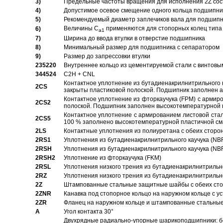
3)
Предельные частоты вращения для исполнения 2Z сос
4)
Допустимое осевое смещение одного кольца подшипник
5)
Рекомендуемый диаметр заплечиков вала для подшипни
Величины C
применяются для стопорных колец типа 
6)
a1
7)
Ширина до ввода втулки в отверстие подшипника
8)
Минимальный размер для подшипника с сепаратором
9)
Размер до запрессовки втулки
235220
Внутреннее кольцо из цементируемой стали с винтовы
344524
C2H + CNL
Контактное уплотнение из бутадиенакрилнитрильного к
2CS
закрыты пластиковой полоской. Подшипник заполнен 
Контактное уплотнение из фторкаучука (FPM) с армир
2CS2
полоской. Подшипник заполнен высокотемпературной 
Контактное уплотнение с армированием листовой стал
2CS5
100 % заполнено высокотемпературной пластичной см
2LS
Контактные уплотнения из полиуретана с обеих сторо
2RS1
Уплотнения из бутадиенакрилнитрильного каучука (NB
2RSH
Уплотнения из бутадиенакрилнитрильного каучука (NB
2RSH2
Уплотнение из фторкаучука (FKM)
2RSL
Уплотнения низкого трения из бутадиенакрилнитрильн
2RZ
Уплотнения низкого трения из бутадиенакрилнитрильн
2Z
Штампованные стальные защитные шайбы с обеих ст
2ZNR
Канавка под стопорное кольцо на наружном кольце с
2ZR
Фланец на наружном кольце и штампованные стальны
A
Угол контакта 30°
Двухрядные радиально-упорные шарикоподшипники: бе