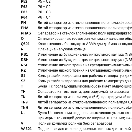
P52
P5 + C2
P62
P6 + C2
P63
P6 + C3
P64
P6 + C4
PH
Литой сепаратор из стеклонаполнен-ного полиэфирэф
PHA
Литой сепаратор из стеклонаполненного полиэфирэфи
PHAS
Сепаратор из стеклонаполненного полиэфирэфиркетон
Q
Оптимизированные геометрия контакта и качество обр
Q601
Класс точности 0 стандарта ABMA для дюймовых подш
R
Фланец на наружном кольце
RS1
Уплотнение из бутадиенакрилнитрильного каучука (NB
RSH
Уплотнение из бутадиенакрилнитрильного каучука (NB
RSL
Уплотнение низкого трения из бутадиенакрилнитрильно
RZ
Уплотнение низкого трения из бутадиенакрилнитрильно
S1
Кольца стабилизированы для рабочих температур до +
S2
Кольца стабилизированы для рабочих температур до +
T
Буква T с последующим числом обозначает общую шир
TH
Сепаратор из текстолита, центрируемый по шарикам
TN
Литой сепаратор из полиамида (6,6), центрируемый по
TN9
Литой сепаратор из стеклонаполненного полиамида 6,6
TNH
Литой сепаратор из стеклонаполненного полиэфирэфи
U.
Буква U в сочетании с однозначным числом указывает
Примеры: U2 - общий допуск по ширине +0,05/0 мм; U4 
V
Полный комплект роликов (без сепаратора)
VA301
Подшипник для железнодорожных тяговых двигателей