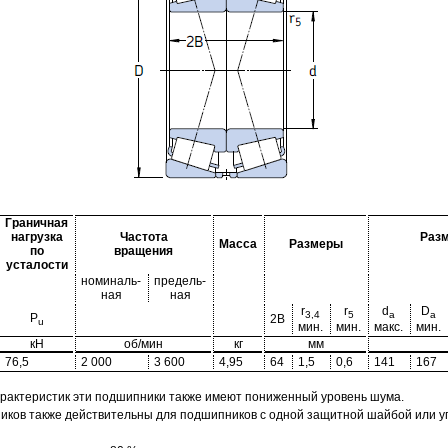
Граничная
нагрузка
Частота
Раз
Масса
Размеры
по
вращения
усталости
номиналь-
предель-
ная
ная
r
r
d
D
3,4
5
a
a
P
2B
u
мин.
мин.
макс.
мин.
кН
об/мин
кг
мм
76,5
2 000
3 600
4,95
64
1,5
0,6
141
167
арактеристик эти подшипники также имеют пониженный уровень шума.
ов также действительны для подшипников с одной защитной шайбой или упл