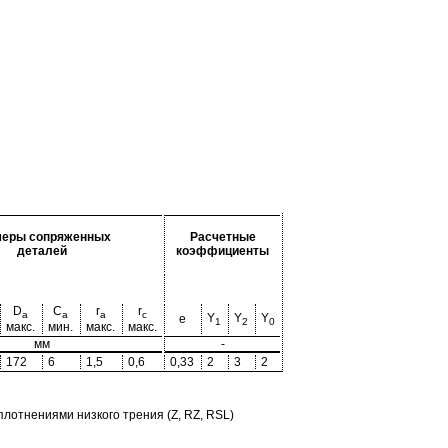
меры сопряженных
Расчетные
деталей
коэффициенты
D
C
r
r
a
a
a
c
Y
Y
Y
e
1
2
0
макс.
мин.
макс.
макс.
мм
-
172
6
1,5
0,6
0,33
2
3
2
отнениями низкого трения (Z, RZ, RSL)