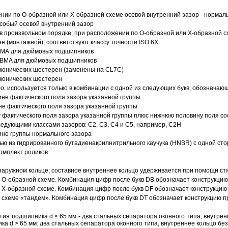
ии по О-образной или Х-образной схеме осевой внутренний зазор - нормал
собый осевой внутренний зазор
в произвольном порядке; при расположении по О-образной или Х-образной сх
 (монтажной); соответствуют классу точности ISO 6X
АВМА для дюймовых подшипников
 ABMA для дюймовых подшипников
 конических шестерен (заменены на CL7C)
 конических шестерен
о, используется только в комбинации с одной из следующих букв, обозначаю
ине фактического поля зазора указанной группы
не фактического поля зазора указанной группы
 фактического поля зазора указанной группы плюс нижнюю половину поля со
ледующими классами зазоров: С2, C3, С4 и С5, например, С2Н
ине группы нормального зазора
ью из гидрированного бутадиенакрилнитрильного каучука (HNBR) с одной ст
омплект роликов
аружном кольце; составное внутреннее кольцо удерживается при помощи ст
О-образной схеме. Комбинация цифр после букв DB обозначает конструкцию
Х-образной схеме. Комбинация цифр после букв DF обозначает конструкцию 
схеме «тандем». Комбинация цифр после букв DT обозначает конструкцию п
ия подшипника d < 65 мм - два стальных сепаратора оконного типа, внутрен
ка d > 65 мм: два стальных сепаратора оконного типа, внутреннее кольцо б