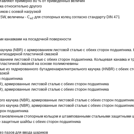
тавляют примерно 80 % от приведенных величин
а относительно другого
ков с осевой нагрузкой
SW, величины - C
для стопорных колец согласно стандарту DIN 471
a2
ми канавками на посадочной поверхности
аучука (NBR) с армированием листовой сталью с обеих сторон подшипника. 
антизадирной пластичной смазкой
ованием листовой сталью с обеих сторон подшипника. Кольцевая канавка и т
пластичной смазкой на основе полимочевины
ью из гидрированного бутадиенакрилнитрильного каучука (HNBR) с обеих с
азкой
н подшипника
R), армированные листовой сталью с обеих сторон подшипника
R), армированные листовой сталью с обеих сторон подшипника
ого каучука (NBR), армированные листовой сталью с обеих сторон подшипник
ого каучука (NBR), армированные листовой сталью с обеих сторон подшипник
орон подшипника
 установленным стопорным кольцом и штампованными стальными защитными 
е защитные шайбы с обеих сторон подшипника
з пазов для ввода шариков