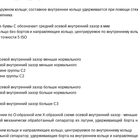
ружном кольце; составное внутреннее кольцо удерживается при помощи стяж
шипника
е буквы С обозначает средний осевой внутренний зазор в мкм
ольцо без бортов и направляющее кольцо, центрируемое по внутреннему кол
точности 5 ISO
севой внутренний зазор меньше нормального
вой внутренний зазор меньше нормального
вине группы C2
ине группы C2
евой внутренний зазор больше нормального
вой внутренний зазор больше нормального
вой внутренний зазор больше C3
ии по О-образной или Х-образной схеме осевой внутренний зазор - меньше
й механически обработанный сепаратор из латуни, удерживающий борта н
ем кольце и направляющее кольцо, центрируемое по внутреннему кольцу
ьной сепаратор, удерживающие борта на внутреннем кольце и направляющее