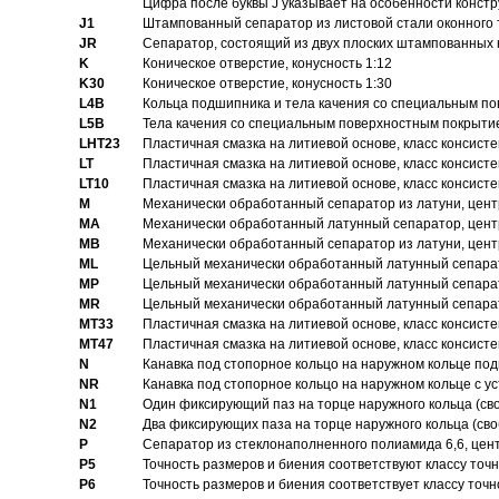
Цифра после буквы J указывает на особенности конст
J1
Штампованный сепаратор из листовой стали оконного
JR
Сепаратор, состоящий из двух плоских штампованных
K
Коническое отверстие, конусность 1:12
K30
Коническое отверстие, конусность 1:30
L4B
Кольца подшипника и тела качения со специальным п
L5B
Тела качения со специальным поверхностным покрыти
LHT23
Пластичная смазка на литиевой основе, класс консисте
LT
Пластичная смазка на литиевой основе, класс консисте
LT10
Пластичная смазка на литиевой основе, класс консисте
M
Механически обработанный сепаратор из латуни, цент
MA
Механически обработанный латунный сепаратор, цент
MB
Механически обработанный сепаратор из латуни, цент
ML
Цельный механически обработанный латунный сепарат
MP
Цельный механически обработанный латунный сепарат
MR
Цельный механически обработанный латунный сепарат
MT33
Пластичная смазка на литиевой основе, класс консисте
MT47
Пластичная смазка на литиевой основе, класс консисте
N
Канавка под стопорное кольцо на наружном кольце по
NR
Канавка под стопорное кольцо на наружном кольце с 
N1
Один фиксирующий паз на торце наружного кольца (св
N2
Два фиксирующих паза на торце наружного кольца (своб
P
Cепаратор из стеклонаполненного полиамида 6,6, цен
P5
Точность размеров и биения соответствуют классу точн
P6
Точность размеров и биения соответствует классу точн