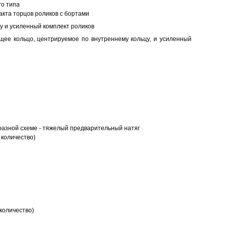
о типа
кта торцов роликов с бортами
у и усиленный комплект роликов
ее кольцо, центрируемое по внутреннему кольцу, и усиленный
разной схеме - тяжелый предварительный натяг
 количество)
количество)