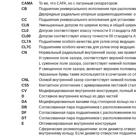
CAMA
То же, что CAFA, но с латунным сепаратором
CB
Подшипник универсального исполнения при расположен
Двухрядные радиально-упорные шарикоподшипники: о
CC
Подшипник универсального исполнения для установки 
CLN
Уменьшенные допуски по ширине колец и общей ширине
CL0
Допуски соответствуют классу точности 0 стандарта 
CL00
Допуски соответствуют классу точности 00 стандарта
CL7A
Подшипники особого качества для узлов опор ведущих
CL7C
Подшипники особого качества для узлов опор ведущих
CN
Hормальный радиальный внутренний зазор; как правил
H суженное поле зазора, соответствует верхней полов
L суженное поле зазора, соответствует нижней полови
P смещенное поле зазора, включает верхнюю половину
Указанные буквы также используются в сочетании со с
CNL
Осевой внутренний зазор соответствует нижней полов
CS5
Контактное уплотнение с армированием листовой стал
CV
Модифицированная внутренняя конструкция, полный к
D
Составное внутреннее кольцо из двух частей
DA
Модифицированные канавки под стопорное кольцо на н
DB
Согласованная пара подшипников с расположением по 
DF
Согласованная пара подшипников с расположением по 
DT
Согласованная пара подшипников с расположением по 
E
Оптимизированная внутренняя конструкция
Сферические роликоподшипники: если диаметр отверст
внутреннему кольцу. Если диаметр отверстия подшипни