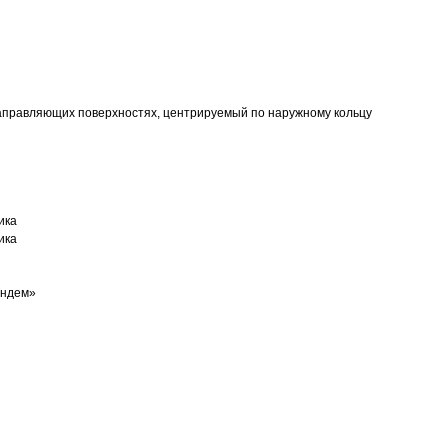
аправляющих поверхностях, центрируемый по наружному кольцу
ика
ика
андем»