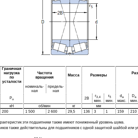
Граничная
нагрузка
Частота
Ра
Масса
Размеры
по
вращения
усталости
номиналь-
предель-
ная
ная
r
r
d
D
3,4
5
a
a
P
2B
u
мин.
мин.
макс.
мин.
кН
об/мин
кг
мм
200
1 500
2 600
29,5
136
3
1
159
210
арактеристик эти подшипники также имеют пониженный уровень шума.
ов также действительны для подшипников с одной защитной шайбой или упл