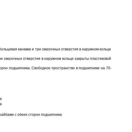
Кольцевая канавка и три смазочных отверстия в наружном кольце
ри смазочных отверстия в наружном кольце закрыты пластиковой
торон подшипника. Свободное пространство в подшипнике на 70-
а
а
шайбами с обеих сторон подшипника