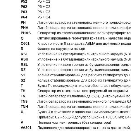
P52
P5 + C2
P62
P6 + C2
P63
P6 + C3
P64
P6 + C4
PH
Литой сепаратор из стеклонаполнен-ного полиэфирэф
PHA
Литой сепаратор из стеклонаполненного полиэфирэфи
PHAS
Сепаратор из стеклонаполненного полиэфирэфиркетон
Q
Оптимизированные геометрия контакта и качество обр
Q601
Класс точности 0 стандарта ABMA для дюймовых подш
R
Фланец на наружном кольце
RS1
Уплотнение из бутадиенакрилнитрильного каучука (NB
RSH
Уплотнение из бутадиенакрилнитрильного каучука (NB
RSL
Уплотнение низкого трения из бутадиенакрилнитрильно
RZ
Уплотнение низкого трения из бутадиенакрилнитрильно
S1
Кольца стабилизированы для рабочих температур до +
S2
Кольца стабилизированы для рабочих температур до +
T
Буква T с последующим числом обозначает общую шир
TH
Сепаратор из текстолита, центрируемый по шарикам
TN
Литой сепаратор из полиамида (6,6), центрируемый по
TN9
Литой сепаратор из стеклонаполненного полиамида 6,6
TNH
Литой сепаратор из стеклонаполненного полиэфирэфи
U.
Буква U в сочетании с однозначным числом указывает
Примеры: U2 - общий допуск по ширине +0,05/0 мм; U4 
V
Полный комплект роликов (без сепаратора)
VA301
Подшипник для железнодорожных тяговых двигателей