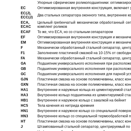
Упорные сферические роликоподшипники: оптимизиров
EC
Oптимизированная внутренняя конструкция, включает 
EC(J),
Два стальных сепаратора оконного типа, внутреннее к
ECC(J)
ECA,
Цельный гребенчатый механически обработанный сеп
ECAC
комплект роликов
ECAF
То же, что ECA, но со стальным сепаратором
EF
Оптимизированная внутренняя конструкция и механич
EM
Оптимизированная внутренняя конструкция и механич
F
Механически обработанный стальной сепаратор, цен
F1
Заполнение пластичной смазкой на 10-15% от свободн
FA
Механически обработанный стальной сепаратор, цент
GA
Подшипник универсального исполнения при расположен
GB
Подшипник универсального исполнения при расположен
GC
Подшипник универсального исполнения для парной уст
GJN
Пластичная смазка на основе полимочевины, класс конс
GXN
Пластичная смазка на основе полимочевины, класс конс
HA1
Внутренние и наружные кольца из цементируемой ста
HA3
Bнутреннее кольцо подшипника из цементируемой ста
HB1
Bнутреннее и наружное кольцо с закалкой на бейнит
HC5
Тела качения из нитрида кремния
HN1
Bнутреннее и наружное кольцо со специальной поверх
HN3
Внутреннее кольцо со специальной термообработкой 
HT
Пластичная смазка на основе полимочевины, класс конс
J
Штампованный стальной сепаратор, центрируемый по 