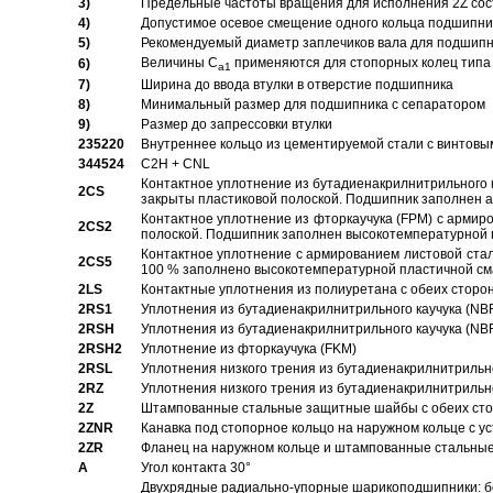
3)
Предельные частоты вращения для исполнения 2Z сос
4)
Допустимое осевое смещение одного кольца подшипник
5)
Рекомендуемый диаметр заплечиков вала для подшипни
Величины C
применяются для стопорных колец типа 
6)
a1
7)
Ширина до ввода втулки в отверстие подшипника
8)
Минимальный размер для подшипника с сепаратором
9)
Размер до запрессовки втулки
235220
Внутреннее кольцо из цементируемой стали с винтовы
344524
C2H + CNL
Контактное уплотнение из бутадиенакрилнитрильного к
2CS
закрыты пластиковой полоской. Подшипник заполнен 
Контактное уплотнение из фторкаучука (FPM) с армир
2CS2
полоской. Подшипник заполнен высокотемпературной 
Контактное уплотнение с армированием листовой стал
2CS5
100 % заполнено высокотемпературной пластичной см
2LS
Контактные уплотнения из полиуретана с обеих сторо
2RS1
Уплотнения из бутадиенакрилнитрильного каучука (NB
2RSH
Уплотнения из бутадиенакрилнитрильного каучука (NB
2RSH2
Уплотнение из фторкаучука (FKM)
2RSL
Уплотнения низкого трения из бутадиенакрилнитрильн
2RZ
Уплотнения низкого трения из бутадиенакрилнитрильн
2Z
Штампованные стальные защитные шайбы с обеих ст
2ZNR
Канавка под стопорное кольцо на наружном кольце с
2ZR
Фланец на наружном кольце и штампованные стальны
A
Угол контакта 30°
Двухрядные радиально-упорные шарикоподшипники: бе