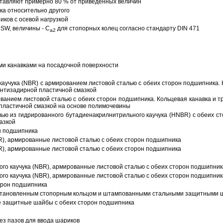
тавляют примерно 80 % от приведенных величин
а относительно другого
ков с осевой нагрузкой
SW, величины - C
для стопорных колец согласно стандарту DIN 471
a2
ми канавками на посадочной поверхности
аучука (NBR) с армированием листовой сталью с обеих сторон подшипника. 
антизадирной пластичной смазкой
ованием листовой сталью с обеих сторон подшипника. Кольцевая канавка и т
пластичной смазкой на основе полимочевины
ью из гидрированного бутадиенакрилнитрильного каучука (HNBR) с обеих с
азкой
н подшипника
R), армированные листовой сталью с обеих сторон подшипника
R), армированные листовой сталью с обеих сторон подшипника
ого каучука (NBR), армированные листовой сталью с обеих сторон подшипник
ого каучука (NBR), армированные листовой сталью с обеих сторон подшипник
орон подшипника
 установленным стопорным кольцом и штампованными стальными защитными 
е защитные шайбы с обеих сторон подшипника
з пазов для ввода шариков