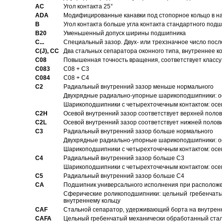
AC
Угол контакта 25°
ADA
Модифицированные канавки под стопорное кольцо в на
B
Угол контакта больше угла контакта стандартного под
B20
Уменьшенный допуск ширины подшипника
C...
Специальный зазор. Двух- или трехзначное число посл
C(J), CC
Два стальных сепаратора оконного типа, внутреннее к
C08
Повышенная точность вращения, соответствует классу 
C083
C08 + C3
C084
C08 + C4
C2
Pадиальный внутренний зазор меньше нормального
Двухрядные радиально-упорные шарикоподшипники: о
Шарикоподшипники с четырехточечным контактом: осе
C2H
Осевой внутренний зазор соответствует верхней поло
C2L
Осевой внутренний зазор соответствует нижней полов
C3
Pадиальный внутренний зазор больше нормального
Двухрядные радиально-упорные шарикоподшипники: ос
Шарикоподшипники с четырехточечным контактом: осе
C4
Pадиальный внутренний зазор больше C3
Шарикоподшипники с четырехточечным контактом: осе
C5
Pадиальный внутренний зазор больше C4
CA
Подшипник универсального исполнения при расположен
Сферические роликоподшипники: цельный гребенчаты
внутреннему кольцу
CAF
Стальной сепаратор, удерживающий борта на внутренн
CAFA
Цельный гребенчатый механически обработанный стал