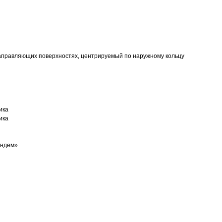
аправляющих поверхностях, центрируемый по наружному кольцу
ика
ика
андем»