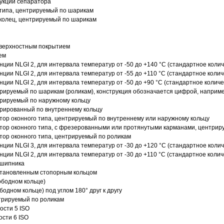
рукции сепаратора
 типа, центрируемый по шарикам
 колец, центрируемый по шарикам
оверхностным покрытием
ем
нции NLGI 2, для интервала температур от -50 до +140 °C (стандартное колич
нции NLGI 2, для интервала температур от -55 до +110 °C (стандартное колич
нции NLGI 2, для интервала температур от -50 до +90 °C (стандартное количе
рируемый по шарикам (роликам), конструкция обозначается цифрой, наприме
рируемый по наружному кольцу
рированный по внутреннему кольцу
ор оконного типа, центрируемый по внутреннему или наружному кольцу
ор оконного типа, с фрезерованными или протянутыми карманами, центриру
ор оконного типа, центрируемый по роликам
нции NLGI 3, для интервала температур от -30 до +120 °C (стандартное колич
нции NLGI 2, для интервала температур от -30 до +110 °C (стандартное колич
дшипника
установленным стопорным кольцом
ободном кольце)
одном кольце) под углом 180° друг к другу
трируемый по роликам
ости 5 ISO
ости 6 ISO