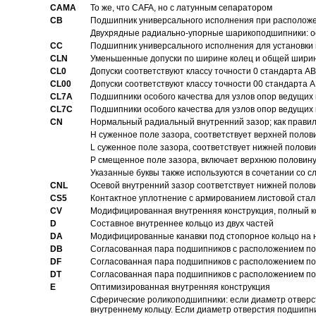
CAMA
То же, что CAFA, но с латунным сепаратором
CB
Подшипник универсального исполнения при расположен
Двухрядные радиально-упорные шарикоподшипники: о
CC
Подшипник универсального исполнения для установки 
CLN
Уменьшенные допуски по ширине колец и общей ширине
CL0
Допуски соответствуют классу точности 0 стандарта 
CL00
Допуски соответствуют классу точности 00 стандарта
CL7A
Подшипники особого качества для узлов опор ведущих
CL7C
Подшипники особого качества для узлов опор ведущих
CN
Hормальный радиальный внутренний зазор; как правил
H суженное поле зазора, соответствует верхней полов
L суженное поле зазора, соответствует нижней полови
P смещенное поле зазора, включает верхнюю половину
Указанные буквы также используются в сочетании со с
CNL
Осевой внутренний зазор соответствует нижней полов
CS5
Контактное уплотнение с армированием листовой стал
CV
Модифицированная внутренняя конструкция, полный к
D
Составное внутреннее кольцо из двух частей
DA
Модифицированные канавки под стопорное кольцо на н
DB
Согласованная пара подшипников с расположением по 
DF
Согласованная пара подшипников с расположением по 
DT
Согласованная пара подшипников с расположением по 
E
Оптимизированная внутренняя конструкция
Сферические роликоподшипники: если диаметр отверст
внутреннему кольцу. Если диаметр отверстия подшипни