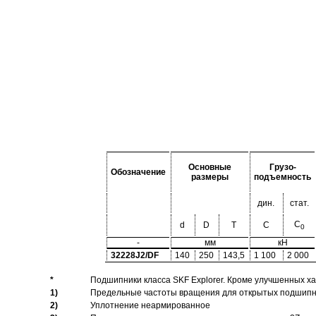
Основные
Грузо-
Обозначение
размеры
подъемность
дин.
стат.
C
d
D
T
C
0
-
мм
кН
32228J2/DF
140
250
143,5
1 100
2 000
*
Подшипники класса SKF Explorer. Кроме улучшенных х
1)
Предельные частоты вращения для открытых подшипник
2)
Уплотнение неармированное