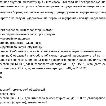
анная внутренняя конструкция и штампованный стальной сепаратор оконног
увеличенное число роликов большего размера с улучшенной геометрией конта
ольцо без бортов, направляющее кольцо, центрируемое по внутреннему кольц
аратор из латуни, удерживающие борта на внутреннем кольце, направляющ
ески обработанный сепаратор из стали
ески обработанный сепаратор из латуни
трируемый по шарикам
ого пространства подшипника
рируемый по наружному кольцу
ии по О-образной или Х-образной схеме - легкий предварительный натяг
ии по О-образной или Х-образной схеме - средний предварительный натяг
ановки в произвольном порядке; при расположении по О-образ-ной или Х-об
истенции. NLGI 2, для интервала температур от -30 до +150 °C (стандартное
истенции NLGI 2, для диапазона температур от -40 до +150 °C
ли
ли
ностной термической обработкой
поверхности
истенции NLGI 2, для интервала температур от -40 до +150 °C (стандартное 
роликам (шарикам), незакаленный