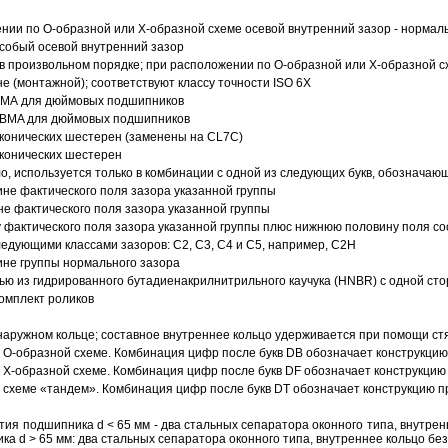
ии по О-образной или Х-образной схеме осевой внутренний зазор - нормал
собый осевой внутренний зазор
в произвольном порядке; при расположении по О-образной или Х-образной сх
 (монтажной); соответствуют классу точности ISO 6X
АВМА для дюймовых подшипников
 ABMA для дюймовых подшипников
 конических шестерен (заменены на CL7C)
 конических шестерен
о, используется только в комбинации с одной из следующих букв, обозначаю
ине фактического поля зазора указанной группы
не фактического поля зазора указанной группы
 фактического поля зазора указанной группы плюс нижнюю половину поля со
ледующими классами зазоров: С2, C3, С4 и С5, например, С2Н
ине группы нормального зазора
ью из гидрированного бутадиенакрилнитрильного каучука (HNBR) с одной ст
омплект роликов
аружном кольце; составное внутреннее кольцо удерживается при помощи ст
О-образной схеме. Комбинация цифр после букв DB обозначает конструкцию
Х-образной схеме. Комбинация цифр после букв DF обозначает конструкцию 
схеме «тандем». Комбинация цифр после букв DT обозначает конструкцию п
ия подшипника d < 65 мм - два стальных сепаратора оконного типа, внутрен
ка d > 65 мм: два стальных сепаратора оконного типа, внутреннее кольцо б