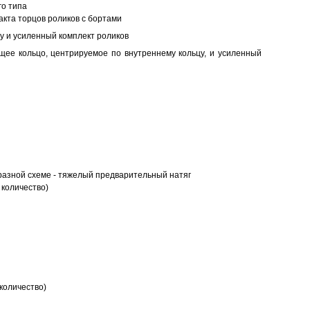
о типа
кта торцов роликов с бортами
у и усиленный комплект роликов
ее кольцо, центрируемое по внутреннему кольцу, и усиленный
разной схеме - тяжелый предварительный натяг
 количество)
количество)