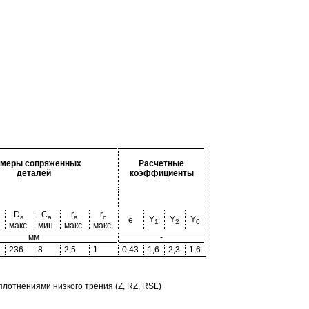
змеры сопряженных
Расчетные
деталей
коэффициенты
D
C
r
r
a
a
a
c
Y
Y
Y
e
1
2
0
макс.
мин.
макс.
макс.
мм
-
236
8
2,5
1
0,43
1,6
2,3
1,6
отнениями низкого трения (Z, RZ, RSL)