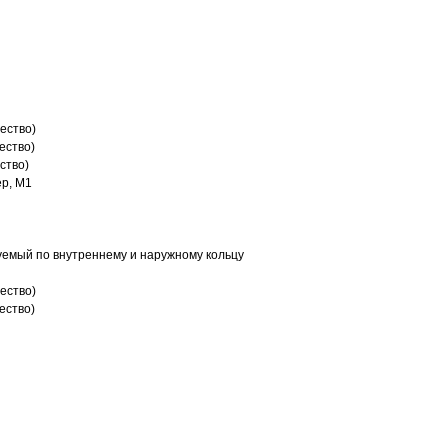
ество)
ество)
ство)
р, M1
емый по внутреннему и наружному кольцу
ество)
ество)