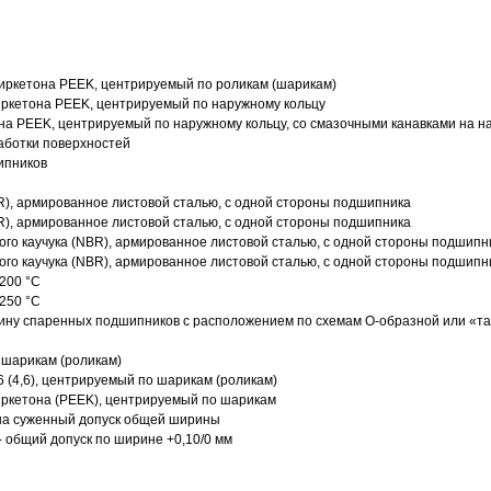
иркетона PEEK, центрируемый по роликам (шарикам)
ркетона PEEK, центрируемый по наружному кольцу
а PEEK, центрируемый по наружному кольцу, со смазочными канавками на н
аботки поверхностей
ипников
R), армированное листовой сталью, с одной стороны подшипника
R), армированное листовой сталью, с одной стороны подшипника
го каучука (NBR), армированное листовой сталью, с одной стороны подшипн
го каучука (NBR), армированное листовой сталью, с одной стороны подшипн
200 °C
250 °C
ину спаренных подшипников с расположением по схемам О-образной или «т
 шарикам (роликам)
 (4,6), центрируемый по шарикам (роликам)
ркетона (PEEK), центрируемый по шарикам
 на суженный допуск общей ширины
- общий допуск по ширине +0,10/0 мм