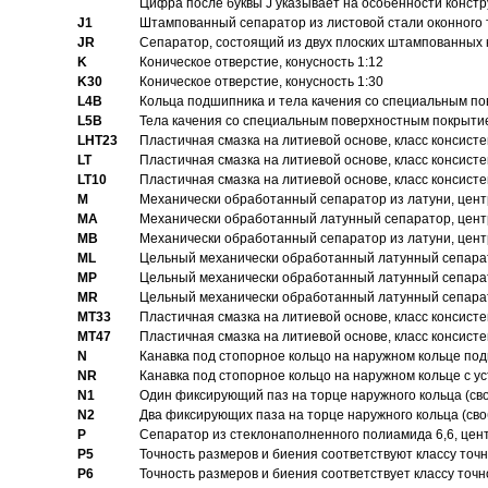
Цифра после буквы J указывает на особенности конст
J1
Штампованный сепаратор из листовой стали оконного
JR
Сепаратор, состоящий из двух плоских штампованных
K
Коническое отверстие, конусность 1:12
K30
Коническое отверстие, конусность 1:30
L4B
Кольца подшипника и тела качения со специальным п
L5B
Тела качения со специальным поверхностным покрыти
LHT23
Пластичная смазка на литиевой основе, класс консисте
LT
Пластичная смазка на литиевой основе, класс консисте
LT10
Пластичная смазка на литиевой основе, класс консисте
M
Механически обработанный сепаратор из латуни, цент
MA
Механически обработанный латунный сепаратор, цент
MB
Механически обработанный сепаратор из латуни, цент
ML
Цельный механически обработанный латунный сепарат
MP
Цельный механически обработанный латунный сепарат
MR
Цельный механически обработанный латунный сепарат
MT33
Пластичная смазка на литиевой основе, класс консисте
MT47
Пластичная смазка на литиевой основе, класс консисте
N
Канавка под стопорное кольцо на наружном кольце по
NR
Канавка под стопорное кольцо на наружном кольце с 
N1
Один фиксирующий паз на торце наружного кольца (св
N2
Два фиксирующих паза на торце наружного кольца (своб
P
Cепаратор из стеклонаполненного полиамида 6,6, цен
P5
Точность размеров и биения соответствуют классу точн
P6
Точность размеров и биения соответствует классу точн