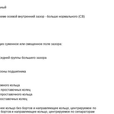
ьный
еме осевой внутренний зазор - больше нормального (CB)
щих суженное или смещенное поле зазора:
седней группы большего зазора
ороны подшипника
яжного кольца
 проставочных колец
проставочного кольца
роставочных колец
нее кольцо без бортов и направляющее кольцо, центрируемое по
ез бортов и направляющее кольцо, центрируемое по сепараторам