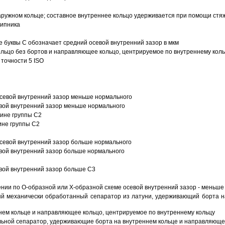
ружном кольце; составное внутреннее кольцо удерживается при помощи стяж
шипника
е буквы С обозначает средний осевой внутренний зазор в мкм
ольцо без бортов и направляющее кольцо, центрируемое по внутреннему кол
точности 5 ISO
севой внутренний зазор меньше нормального
вой внутренний зазор меньше нормального
вине группы C2
ине группы C2
евой внутренний зазор больше нормального
вой внутренний зазор больше нормального
вой внутренний зазор больше C3
ии по О-образной или Х-образной схеме осевой внутренний зазор - меньше
й механически обработанный сепаратор из латуни, удерживающий борта н
ем кольце и направляющее кольцо, центрируемое по внутреннему кольцу
ьной сепаратор, удерживающие борта на внутреннем кольце и направляющее