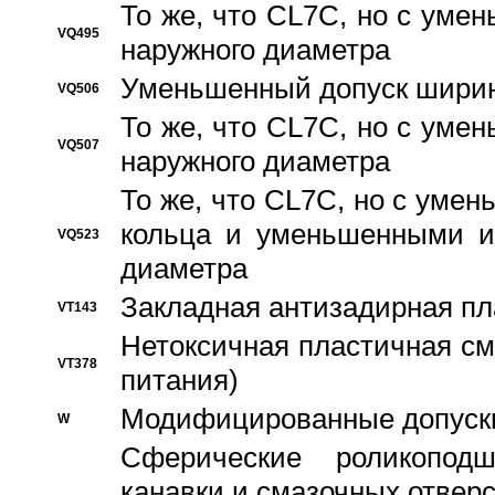
То же, что CL7C, но с ум
VQ495
наружного диаметра
Уменьшенный допуск ширин
VQ506
То же, что CL7C, но с ум
VQ507
наружного диаметра
То же, что CL7C, но с уме
кольца и уменьшенными и
VQ523
диаметра
Закладная антизадирная пл
VT143
Нетоксичная пластичная сма
VT378
питания)
Модифицированные допуски
W
Сферические роликопод
канавки и смазочных отвер