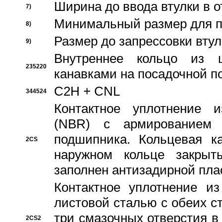
Ширина до ввода втулки в 
7)
Минимальный размер для п
8)
Размер до запрессовки втул
9)
Внутреннее кольцо из 
235220
канавками на посадочной п
C2H + CNL
344524
Контактное уплотнение и
(NBR) с армированием 
подшипника. Кольцевая к
2CS
наружном кольце закрыт
заполнен антизадирной пла
Контактное уплотнение и
листовой сталью с обеих с
три смазочных отверстия в
2CS2