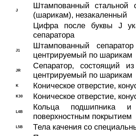
Штампованный стальной с
J
(шарикам), незакаленный
Цифра после буквы J ука
сепаратора
Штампованный сепаратор
J1
центрируемый по шарикам
Сепаратор, состоящий из
JR
центрируемый по шарикам
Коническое отверстие, кону
K
Коническое отверстие, кону
K30
Кольца подшипника и
L4B
поверхностным покрытием
Тела качения со специаль
L5B