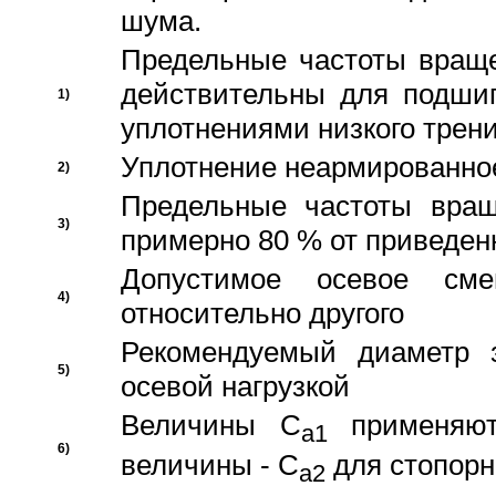
шума.
Предельные частоты враще
действительны для подши
1)
уплотнениями низкого трени
Уплотнение неармированно
2)
Предельные частоты вращ
3)
примерно 80 % от приведен
Допустимое осевое сме
4)
относительно другого
Рекомендуемый диаметр 
5)
осевой нагрузкой
Величины C
применяют
a1
6)
величины - C
для стопорн
a2