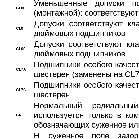
Уменьшенные допуски 
CLN
(монтажной); соответствуют
Допуски соответствуют кл
CL0
дюймовых подшипников
Допуски соответствуют кл
CL00
дюймовых подшипников
Подшипники особого качест
CL7A
шестерен (заменены на CL
Подшипники особого качест
CL7C
шестерен
Hормальный радиальный
используется только в ко
CN
обозначающих суженное ил
H суженное поле зазора