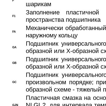
F
шарикам
Заполнение пластичной
F1
пространства подшипника
Механически обработанный
FA
наружному кольцу
Подшипник универсального
GA
образной или Х-образной сх
Подшипник универсального
GB
образной или Х-образной с
Подшипник универсального
произвольном порядке; пр
GC
образной схеме - тяжелый 
Пластичная смазка на осно
NLGI 2, для интервала темп
GJN