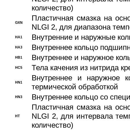
количество)
Пластичная смазка на осн
GXN
NLGI 2, для диапазона темп
Внутренние и наружные кол
HA1
Bнутреннее кольцо подшипн
HA3
Bнутреннее и наружное коль
HB1
Тела качения из нитрида к
HC5
Bнутреннее и наружное к
HN1
термической обработкой
Внутреннее кольцо со спец
HN3
Пластичная смазка на осн
NLGI 2, для интервала темп
HT
количество)