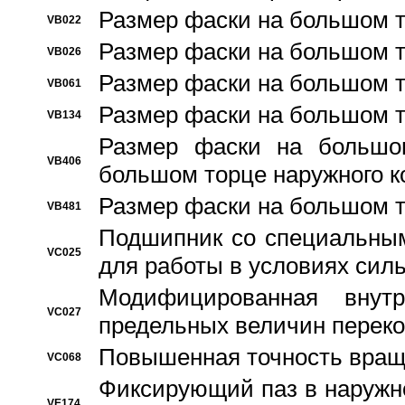
Размер фаски на большом т
VB022
Размер фаски на большом т
VB026
Размер фаски на большом т
VB061
Размер фаски на большом т
VB134
Размер фаски на большо
VB406
большом торце наружного к
Размер фаски на большом т
VB481
Подшипник со специальным
VC025
для работы в условиях сил
Модифицированная внут
VC027
предельных величин переко
Повышенная точность вращ
VC068
Фиксирующий паз в наружн
VE174