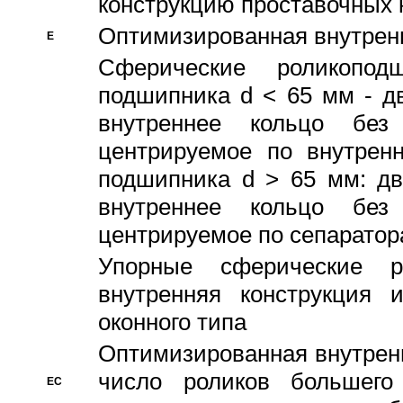
конструкцию проставочных 
Оптимизированная внутрен
E
Сферические роликопод
подшипника d < 65 мм - дв
внутреннее кольцо без
центрируемое по внутренн
подшипника d > 65 мм: дв
внутреннее кольцо без
центрируемое по сепарато
Упорные сферические ро
внутренняя конструкция 
оконного типа
Oптимизированная внутренн
число роликов большего
EC