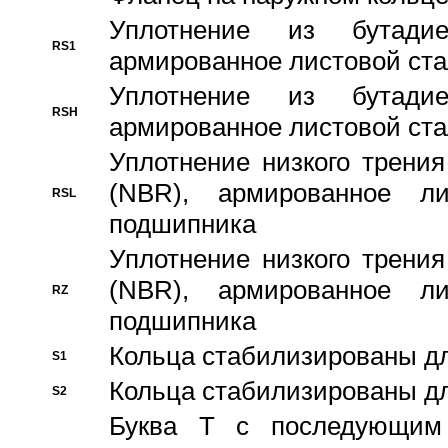
Уплотнение из бутадие
RS1
армированное листовой ста
Уплотнение из бутадие
RSH
армированное листовой ста
Уплотнение низкого трения
(NBR), армированное л
RSL
подшипника
Уплотнение низкого трения
(NBR), армированное л
RZ
подшипника
Кольца стабилизированы дл
S1
Кольца стабилизированы дл
S2
Буква T с последующим