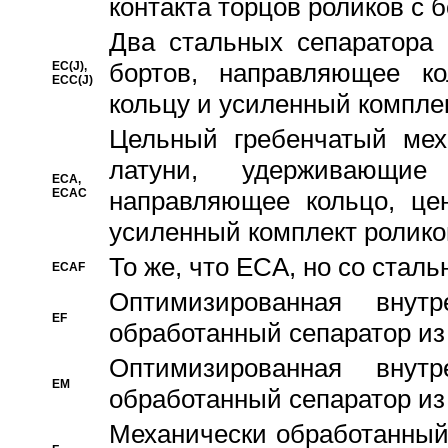
контакта торцов роликов с 
Два стальных сепаратора 
бортов, направляющее ко
EC(J),
ECC(J)
кольцу и усиленный компле
Цельный гребенчатый мех
латуни, удерживающи
ECA,
ECAC
направляющее кольцо, цен
усиленный комплект ролико
То же, что ECA, но со стал
ECAF
Оптимизированная внут
EF
обработанный сепаратор из
Оптимизированная внут
EM
обработанный сепаратор из
Механически обработанный