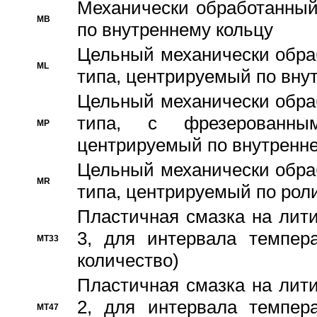
Механически обработанный
MB
по внутреннему кольцу
Цельный механически обра
ML
типа, центрируемый по вну
Цельный механически обра
типа, с фрезерованны
MP
центрируемый по внутренне
Цельный механически обра
MR
типа, центрируемый по рол
Пластичная смазка на лити
3, для интервала темпера
MT33
количество)
Пластичная смазка на лити
2, для интервала темпера
MT47