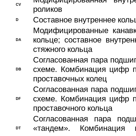
CV
роликов
Составное внутреннее кольц
D
Модифицированные канавк
кольце; составное внутре
DA
стяжного кольца
Согласованная пара подши
схеме. Комбинация цифр п
DB
проставочных колец
Согласованная пара подши
схеме. Комбинация цифр п
DF
проставочного кольца
Согласованная пара под
«тандем». Комбинация
DT