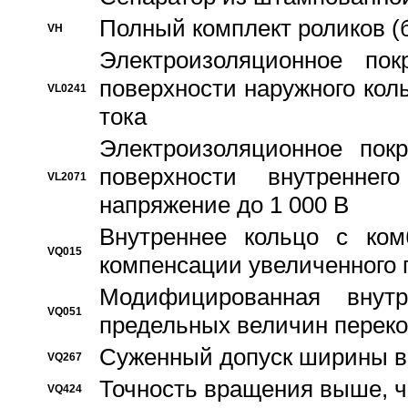
Полный комплект роликов (
VH
Электроизоляционное по
поверхности наружного коль
VL0241
тока
Электроизоляционное пок
поверхности внутреннег
VL2071
напряжение до 1 000 В
Bнутреннее кольцо с ком
VQ015
компенсации увеличенного 
Модифицированная внут
VQ051
предельных величин переко
Суженный допуск ширины вн
VQ267
Точность вращения выше, 
VQ424