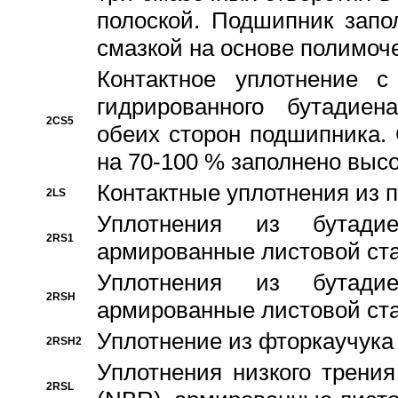
полоской. Подшипник запо
смазкой на основе полимо
Контактное уплотнение 
гидрированного бутадиен
2CS5
обеих сторон подшипника.
на 70-100 % заполнено выс
Контактные уплотнения из 
2LS
Уплотнения из бутадие
2RS1
армированные листовой ста
Уплотнения из бутадие
2RSH
армированные листовой ста
Уплотнение из фторкаучука
2RSH2
Уплотнения низкого трения
2RSL