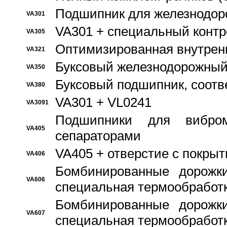
Подшипник для железнодор
VA301
VA301 + специальный контр
VA305
Оптимизированная внутрен
VA321
Буксовый железнодорожный
VA350
Буксовый подшипник, соотв
VA380
VA301 + VL0241
VA3091
Подшипники для вибром
VA405
сепараторами
VA405 + отверстие с покры
VA406
Бомбинированные дорожк
VA606
специальная термообработ
Бомбинированные дорожк
VA607
специальная термообработ