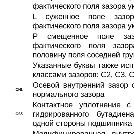
фактического поля зазора у
L суженное поле зазор
фактического поля зазора у
P смещенное поле заз
фактического поля заз
половину поля соседней гр
Указанные буквы также ис
классами зазоров: С2, C3, 
Осевой внутренний зазор 
CNL
нормального зазора
Контактное уплотнение 
гидрированного бутадиен
CS5
одной стороны подшипника
Модифицированная внутре