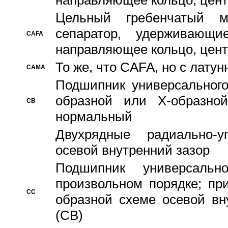
направляющее кольцо, цент
Цельный гребенчатый м
сепаратор, удерживающ
CAFA
направляющее кольцо, цент
То же, что CAFA, но с лату
CAMA
Подшипник универсального
образной или Х-образно
CB
нормальный
Двухрядные радиально-
осевой внутренний зазор
Подшипник универсальн
произвольном порядке; пр
CC
образной схеме осевой вн
(CB)