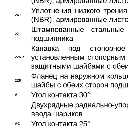
(NBR), армированные листо
Уплотнения низкого трения
2RZ
(NBR), армированные листо
Штампованные стальные
2Z
подшипника
Канавка под стопорно
установленным стопорным
2ZNR
защитными шайбами с обеи
Фланец на наружном кольц
2ZR
шайбы с обеих сторон под
Угол контакта 30°
A
Двухрядные радиально-упо
ввода шариков
Угол контакта 25°
AC