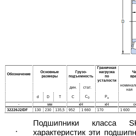
Граничная
Основные
Грузо-
нагрузка
Ч
Обозначение
размеры
подъемность
по
вр
усталости
номинал
дин.
стат.
ная
C
P
d
D
T
C
0
u
-
мм
кН
кН
о
32226J2/DF
130
230
135,5
952
1 660
170
1 600
Подшипники класса S
характеристик эти подшип
*