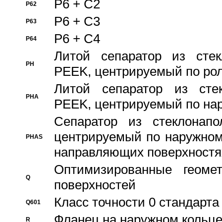
P6 + C2
P62
P6 + C3
P63
P6 + C4
P64
Литой сепаратор из стек
PH
PEEK, центрируемый по ро
Литой сепаратор из стек
PHA
PEEK, центрируемый по на
Сепаратор из стеклонапо
центрируемый по наружном
PHAS
направляющих поверхностя
Оптимизированные геомет
Q
поверхностей
Класс точности 0 стандар
Q601
Фланец на наружном кольц
R