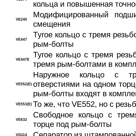
кольца и повышенная точн
Модифицированный подши
VE240
смещения
Тугое кольцо с тремя резь
VE447
рым-болты
Тугое кольцо с тремя рез
VE447E
тремя рым-болтами в компл
Наружное кольцо с тр
отверстиями на одном торце
VE552(E)
рым-болты входят в компле
То же, что VE552, но с рез
VE553(E)
Свободное кольцо с трем
VE632
торце под рым-болты
Сепаратор из штампованной
VG114