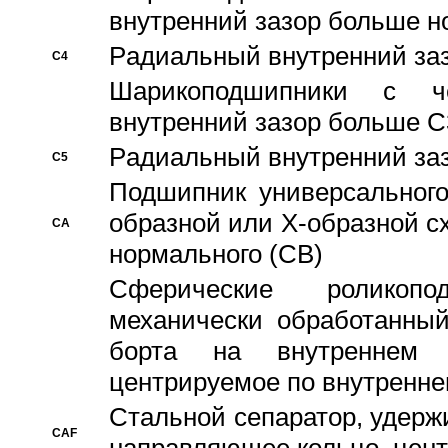
внутренний зазор больше н
Pадиальный внутренний за
C4
Шарикоподшипники с че
внутренний зазор больше C
Pадиальный внутренний за
C5
Подшипник универсального
образной или Х-образной с
CA
нормального (CB)
Сферические роликопо
механически обработанный
борта на внутреннем 
центрируемое по внутренне
Стальной сепаратор, удерж
CAF