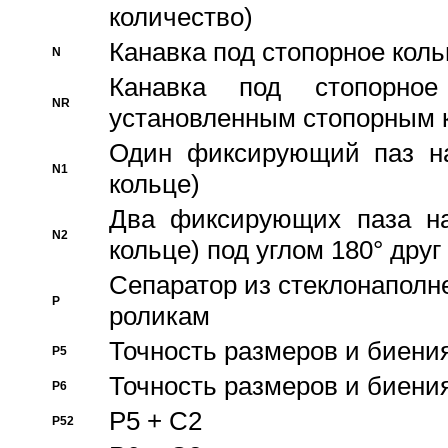
количество)
Канавка под стопорное кол
N
Канавка под стопорно
NR
установленным стопорным 
Один фиксирующий паз на
N1
кольце)
Два фиксирующих паза на
N2
кольце) под углом 180° друг 
Cепаратор из стеклонаполн
P
роликам
Точность размеров и биения
P5
Точность размеров и биения
P6
P5 + C2
P52