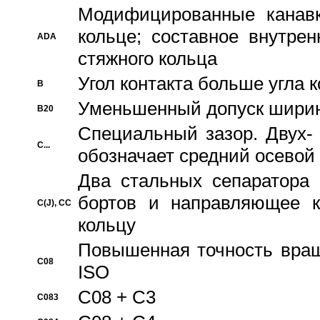
Модифицированные канавк
кольце; составное внутре
ADA
стяжного кольца
Угол контакта больше угла 
B
Уменьшенный допуск шири
B20
Специальный зазор. Двух-
C...
обозначает средний осевой
Два стальных сепаратора 
бортов и направляющее к
C(J), CC
кольцу
Повышенная точность враще
C08
ISO
C08 + C3
C083