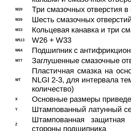
Три смазочных отверстия в
W20
Шесть смазочных отверстий
W26
Кольцевая канавка и три с
W33
W26 + W33
W513
Подшипник с антифрикционн
W64
Заглушенные смазочные от
W77
Пластичная смазка на осн
NLGI 2-3, для интервала те
WT
количество)
Основные размеры приведен
X
Штампованный латунный се
Y
Штампованная защитная
Z
стороны подшипника