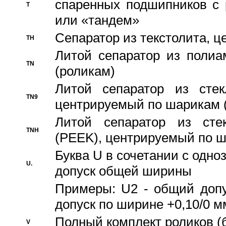
спаренных подшипников с 
T
или «тандем»
Сепаратор из текстолита, 
TH
Литой сепаратор из полиа
TN
(роликам)
Литой сепаратор из стекл
TN9
центрируемый по шарикам 
Литой сепаратор из стек
TNH
(PEEK), центрируемый по 
Буква U в сочетании с одн
U.
допуск общей ширины
Примеры: U2 - общий допу
допуск по ширине +0,10/0 м
Полный комплект роликов (
V