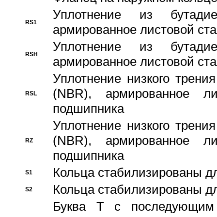
Уплотнение из бутадие
RS1
армированное листовой ста
Уплотнение из бутадие
RSH
армированное листовой ста
Уплотнение низкого трения
(NBR), армированное л
RSL
подшипника
Уплотнение низкого трения
(NBR), армированное л
RZ
подшипника
Кольца стабилизированы дл
S1
Кольца стабилизированы дл
S2
Буква T с последующим