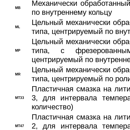
Механически обработанный
MB
по внутреннему кольцу
Цельный механически обра
ML
типа, центрируемый по вну
Цельный механически обра
типа, с фрезерованны
MP
центрируемый по внутренне
Цельный механически обра
MR
типа, центрируемый по рол
Пластичная смазка на лити
3, для интервала темпера
MT33
количество)
Пластичная смазка на лити
2, для интервала темпера
MT47