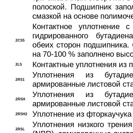
полоской. Подшипник запо
смазкой на основе полимо
Контактное уплотнение 
гидрированного бутадиен
2CS5
обеих сторон подшипника.
на 70-100 % заполнено выс
Контактные уплотнения из 
2LS
Уплотнения из бутадие
2RS1
армированные листовой ста
Уплотнения из бутадие
2RSH
армированные листовой ста
Уплотнение из фторкаучука
2RSH2
Уплотнения низкого трения
2RSL