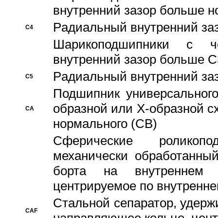
внутренний зазор больше н
Pадиальный внутренний за
C4
Шарикоподшипники с че
внутренний зазор больше C
Pадиальный внутренний за
C5
Подшипник универсального
образной или Х-образной с
CA
нормального (CB)
Сферические роликопо
механически обработанный
борта на внутреннем 
центрируемое по внутренне
Стальной сепаратор, удерж
CAF