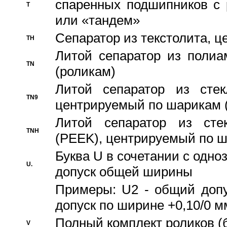
спаренных подшипников с 
T
или «тандем»
Сепаратор из текстолита, 
TH
Литой сепаратор из полиа
TN
(роликам)
Литой сепаратор из стекл
TN9
центрируемый по шарикам 
Литой сепаратор из стек
TNH
(PEEK), центрируемый по 
Буква U в сочетании с одн
U.
допуск общей ширины
Примеры: U2 - общий допу
допуск по ширине +0,10/0 м
Полный комплект роликов (
V