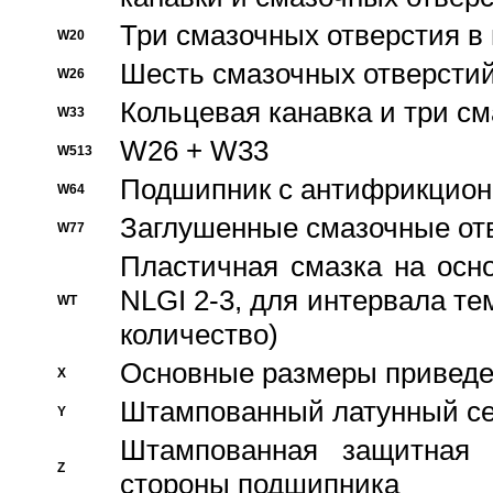
Три смазочных отверстия в
W20
Шесть смазочных отверстий
W26
Кольцевая канавка и три с
W33
W26 + W33
W513
Подшипник с антифрикционн
W64
Заглушенные смазочные от
W77
Пластичная смазка на осн
NLGI 2-3, для интервала те
WT
количество)
Основные размеры приведен
X
Штампованный латунный се
Y
Штампованная защитная
Z
стороны подшипника