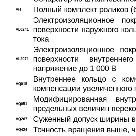
Полный комплект роликов (
VH
Электроизоляционное по
поверхности наружного коль
VL0241
тока
Электроизоляционное пок
поверхности внутреннег
VL2071
напряжение до 1 000 В
Bнутреннее кольцо с ком
VQ015
компенсации увеличенного 
Модифицированная внут
VQ051
предельных величин переко
Суженный допуск ширины вн
VQ267
Точность вращения выше, 
VQ424