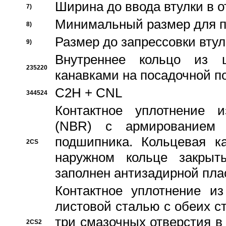
Ширина до ввода втулки в 
7)
Минимальный размер для п
8)
Размер до запрессовки втул
9)
Внутреннее кольцо из 
235220
канавками на посадочной п
C2H + CNL
344524
Контактное уплотнение и
(NBR) с армированием 
подшипника. Кольцевая к
2CS
наружном кольце закрыт
заполнен антизадирной пла
Контактное уплотнение и
листовой сталью с обеих с
три смазочных отверстия в
2CS2