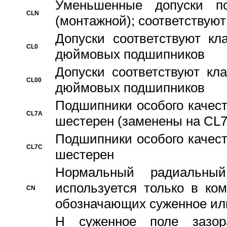
Уменьшенные допуски 
CLN
(монтажной); соответствуют
Допуски соответствуют кл
CL0
дюймовых подшипников
Допуски соответствуют кл
CL00
дюймовых подшипников
Подшипники особого качест
CL7A
шестерен (заменены на CL
Подшипники особого качест
CL7C
шестерен
Hормальный радиальный
используется только в ко
CN
обозначающих суженное ил
H суженное поле зазора