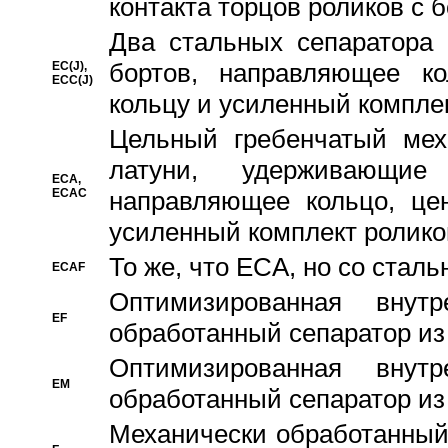
контакта торцов роликов с 
Два стальных сепаратора 
бортов, направляющее ко
EC(J),
ECC(J)
кольцу и усиленный компле
Цельный гребенчатый мех
латуни, удерживающи
ECA,
ECAC
направляющее кольцо, цен
усиленный комплект ролико
То же, что ECA, но со стал
ECAF
Оптимизированная внут
EF
обработанный сепаратор из
Оптимизированная внут
EM
обработанный сепаратор из
Механически обработанный