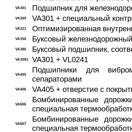
Подшипник для железнодор
VA301
VA301 + специальный контр
VA305
Оптимизированная внутрен
VA321
Буксовый железнодорожный
VA350
Буксовый подшипник, соотв
VA380
VA301 + VL0241
VA3091
Подшипники для вибром
VA405
сепараторами
VA405 + отверстие с покры
VA406
Бомбинированные дорожк
VA606
специальная термообработ
Бомбинированные дорожк
VA607
специальная термообработ