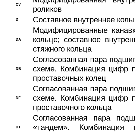
CV
роликов
Составное внутреннее кольц
D
Модифицированные канавк
кольце; составное внутре
DA
стяжного кольца
Согласованная пара подши
схеме. Комбинация цифр п
DB
проставочных колец
Согласованная пара подши
схеме. Комбинация цифр п
DF
проставочного кольца
Согласованная пара под
«тандем». Комбинация
DT