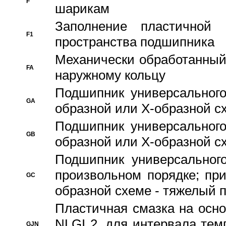
F
шарикам
Заполнение пластичной
F1
пространства подшипника
Механически обработанный
FA
наружному кольцу
Подшипник универсального
GA
образной или Х-образной сх
Подшипник универсального
GB
образной или Х-образной с
Подшипник универсального
произвольном порядке; пр
GC
образной схеме - тяжелый 
Пластичная смазка на осно
NLGI 2, для интервала темп
GJN