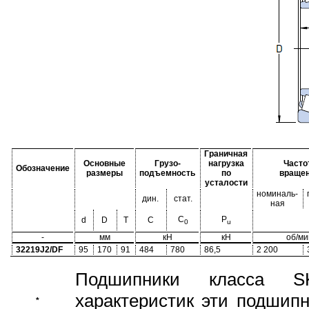
Граничная
Основные
Грузо-
нагрузка
Часто
Обозначение
размеры
подъемность
по
враще
усталости
номиналь-
дин.
стат.
ная
C
P
d
D
T
C
0
u
-
мм
кН
кН
об/ми
32219J2/DF
95
170
91
484
780
86,5
2 200
Подшипники класса S
характеристик эти подшип
*