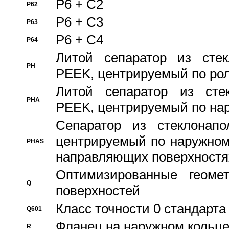
P6 + C2
P62
P6 + C3
P63
P6 + C4
P64
Литой сепаратор из стек
PH
PEEK, центрируемый по ро
Литой сепаратор из стек
PHA
PEEK, центрируемый по на
Сепаратор из стеклонапо
центрируемый по наружном
PHAS
направляющих поверхностя
Оптимизированные геомет
Q
поверхностей
Класс точности 0 стандар
Q601
Фланец на наружном кольц
R