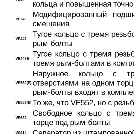
кольца и повышенная точн
Модифицированный подши
VE240
смещения
Тугое кольцо с тремя резь
VE447
рым-болты
Тугое кольцо с тремя рез
VE447E
тремя рым-болтами в компл
Наружное кольцо с тр
отверстиями на одном торце
VE552(E)
рым-болты входят в компле
То же, что VE552, но с рез
VE553(E)
Свободное кольцо с трем
VE632
торце под рым-болты
Сепаратор из штампованной
VG114