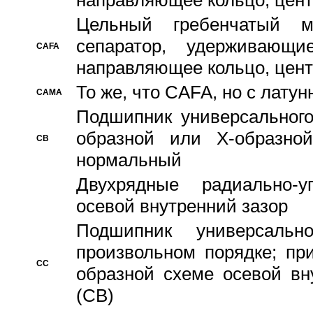
направляющее кольцо, цент
Цельный гребенчатый м
сепаратор, удерживающ
CAFA
направляющее кольцо, цент
То же, что CAFA, но с лату
CAMA
Подшипник универсального
образной или Х-образно
CB
нормальный
Двухрядные радиально-
осевой внутренний зазор
Подшипник универсальн
произвольном порядке; пр
CC
образной схеме осевой вн
(CB)