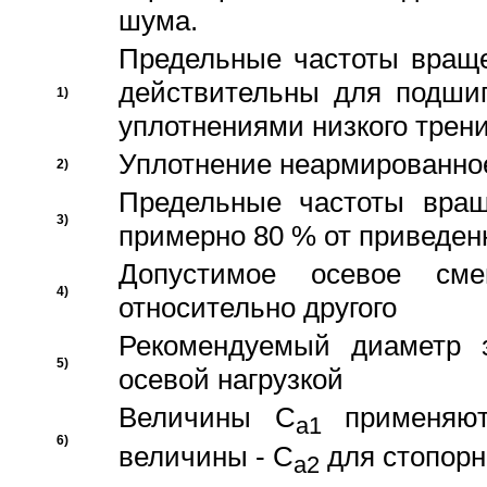
шума.
Предельные частоты враще
действительны для подши
1)
уплотнениями низкого трени
Уплотнение неармированно
2)
Предельные частоты вращ
3)
примерно 80 % от приведен
Допустимое осевое сме
4)
относительно другого
Рекомендуемый диаметр 
5)
осевой нагрузкой
Величины C
применяют
a1
6)
величины - C
для стопорн
a2