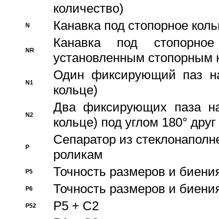
количество)
Канавка под стопорное кол
N
Канавка под стопорно
NR
установленным стопорным 
Один фиксирующий паз на
N1
кольце)
Два фиксирующих паза на
N2
кольце) под углом 180° друг 
Cепаратор из стеклонаполн
P
роликам
Точность размеров и биения
P5
Точность размеров и биения
P6
P5 + C2
P52