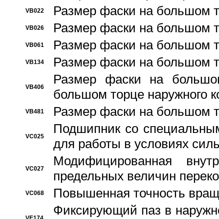
Размер фаски на большом т
VB022
Размер фаски на большом т
VB026
Размер фаски на большом т
VB061
Размер фаски на большом т
VB134
Размер фаски на большо
VB406
большом торце наружного к
Размер фаски на большом т
VB481
Подшипник со специальным
VC025
для работы в условиях сил
Модифицированная внут
VC027
предельных величин переко
Повышенная точность вращ
VC068
Фиксирующий паз в наружн
VE174