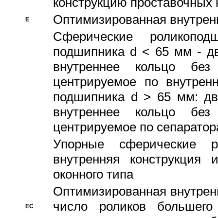
конструкцию проставочных 
Оптимизированная внутрен
E
Сферические роликопод
подшипника d < 65 мм - дв
внутреннее кольцо без
центрируемое по внутренн
подшипника d > 65 мм: дв
внутреннее кольцо без
центрируемое по сепарато
Упорные сферические ро
внутренняя конструкция 
оконного типа
Oптимизированная внутренн
число роликов большего
EC