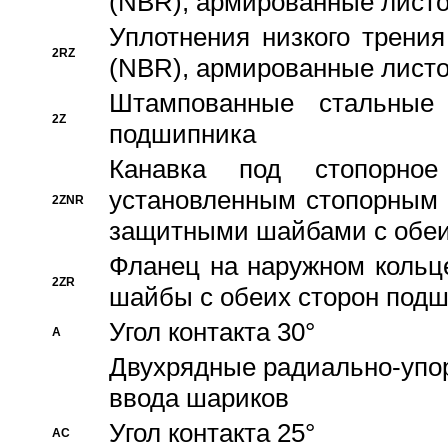
(NBR), армированные листо
Уплотнения низкого трения
2RZ
(NBR), армированные листо
Штампованные стальные
2Z
подшипника
Канавка под стопорно
установленным стопорным
2ZNR
защитными шайбами с обеи
Фланец на наружном кольц
2ZR
шайбы с обеих сторон под
Угол контакта 30°
A
Двухрядные радиально-упо
ввода шариков
Угол контакта 25°
AC