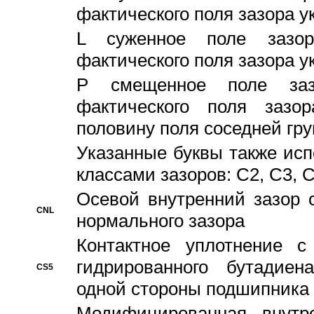
фактического поля зазора у
L суженное поле зазор
фактического поля зазора у
P смещенное поле заз
фактического поля заз
половину поля соседней гр
Указанные буквы также ис
классами зазоров: С2, C3, 
Осевой внутренний зазор 
CNL
нормального зазора
Контактное уплотнение 
гидрированного бутадиен
CS5
одной стороны подшипника
Модифицированная внутре