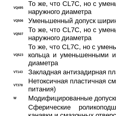
То же, что CL7C, но с ум
VQ495
наружного диаметра
Уменьшенный допуск ширин
VQ506
То же, что CL7C, но с ум
VQ507
наружного диаметра
То же, что CL7C, но с уме
кольца и уменьшенными и
VQ523
диаметра
Закладная антизадирная пл
VT143
Нетоксичная пластичная сма
VT378
питания)
Модифицированные допуски
W
Сферические роликопод
канавки и смазочных отвер