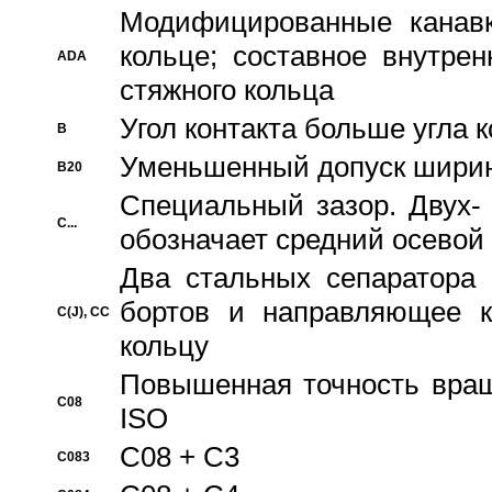
Модифицированные канавк
кольце; составное внутре
ADA
стяжного кольца
Угол контакта больше угла 
B
Уменьшенный допуск шири
B20
Специальный зазор. Двух-
C...
обозначает средний осевой
Два стальных сепаратора 
бортов и направляющее к
C(J), CC
кольцу
Повышенная точность враще
C08
ISO
C08 + C3
C083