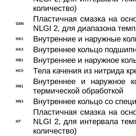
количество)
Пластичная смазка на осн
GXN
NLGI 2, для диапазона темп
Внутренние и наружные кол
HA1
Bнутреннее кольцо подшипн
HA3
Bнутреннее и наружное коль
HB1
Тела качения из нитрида к
HC5
Bнутреннее и наружное к
HN1
термической обработкой
Внутреннее кольцо со спец
HN3
Пластичная смазка на осн
NLGI 2, для интервала темп
HT
количество)