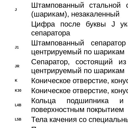
Штампованный стальной с
J
(шарикам), незакаленный
Цифра после буквы J ука
сепаратора
Штампованный сепаратор
J1
центрируемый по шарикам
Сепаратор, состоящий из
JR
центрируемый по шарикам
Коническое отверстие, кону
K
Коническое отверстие, кону
K30
Кольца подшипника и
L4B
поверхностным покрытием
Тела качения со специаль
L5B