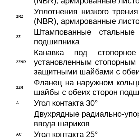
(NBR), армированные листо
Уплотнения низкого трения
2RZ
(NBR), армированные листо
Штампованные стальные
2Z
подшипника
Канавка под стопорно
установленным стопорным
2ZNR
защитными шайбами с обеи
Фланец на наружном кольц
2ZR
шайбы с обеих сторон под
Угол контакта 30°
A
Двухрядные радиально-упо
ввода шариков
Угол контакта 25°
AC