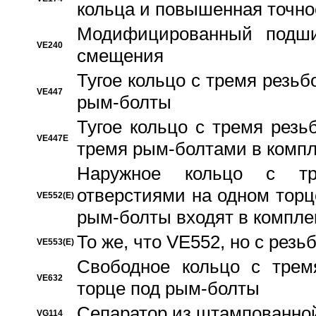
кольца и повышенная точн
Модифицированный подши
VE240
смещения
Тугое кольцо с тремя резь
VE447
рым-болты
Тугое кольцо с тремя рез
VE447E
тремя рым-болтами в компл
Наружное кольцо с тр
отверстиями на одном торце
VE552(E)
рым-болты входят в компле
То же, что VE552, но с рез
VE553(E)
Свободное кольцо с трем
VE632
торце под рым-болты
Сепаратор из штампованной
VG114