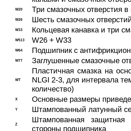
Три смазочных отверстия в
W20
Шесть смазочных отверстий
W26
Кольцевая канавка и три с
W33
W26 + W33
W513
Подшипник с антифрикционн
W64
Заглушенные смазочные от
W77
Пластичная смазка на осн
NLGI 2-3, для интервала те
WT
количество)
Основные размеры приведен
X
Штампованный латунный се
Y
Штампованная защитная
Z
стороны подшипника