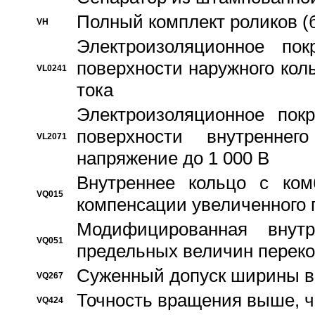
Полный комплект роликов (
VH
Электроизоляционное по
поверхности наружного коль
VL0241
тока
Электроизоляционное пок
поверхности внутреннег
VL2071
напряжение до 1 000 В
Bнутреннее кольцо с ком
VQ015
компенсации увеличенного 
Модифицированная внут
VQ051
предельных величин переко
Суженный допуск ширины вн
VQ267
Точность вращения выше, 
VQ424