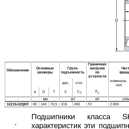
Граничная
Основные
Грузо-
нагрузка
Част
Обозначение
размеры
подъемность
по
вращ
усталости
номиналь-
дин.
стат.
ная
C
P
d
D
T
C
0
u
-
мм
кН
кН
об/
32216J2/QDF
80
140
70,5
319
490
57
2 800
Подшипники класса S
характеристик эти подшип
*