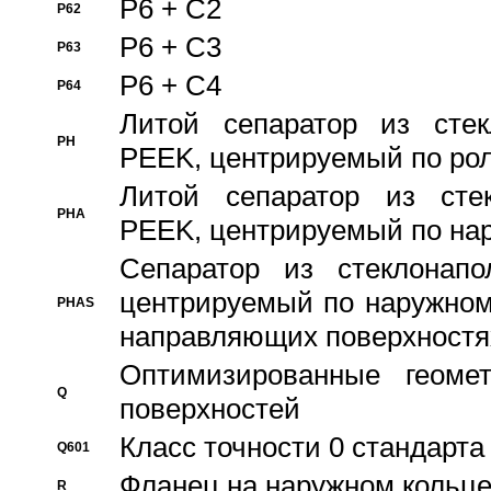
P6 + C2
P62
P6 + C3
P63
P6 + C4
P64
Литой сепаратор из стек
PH
PEEK, центрируемый по ро
Литой сепаратор из стек
PHA
PEEK, центрируемый по на
Сепаратор из стеклонапо
центрируемый по наружном
PHAS
направляющих поверхностя
Оптимизированные геомет
Q
поверхностей
Класс точности 0 стандар
Q601
Фланец на наружном кольц
R