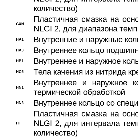
количество)
Пластичная смазка на осн
GXN
NLGI 2, для диапазона темп
Внутренние и наружные кол
HA1
Bнутреннее кольцо подшипн
HA3
Bнутреннее и наружное коль
HB1
Тела качения из нитрида к
HC5
Bнутреннее и наружное к
HN1
термической обработкой
Внутреннее кольцо со спец
HN3
Пластичная смазка на осн
NLGI 2, для интервала темп
HT
количество)