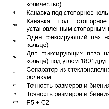
количество)
Канавка под стопорное кол
N
Канавка под стопорно
NR
установленным стопорным 
Один фиксирующий паз на
N1
кольце)
Два фиксирующих паза на
N2
кольце) под углом 180° друг 
Cепаратор из стеклонаполн
P
роликам
Точность размеров и биения
P5
Точность размеров и биения
P6
P5 + C2
P52