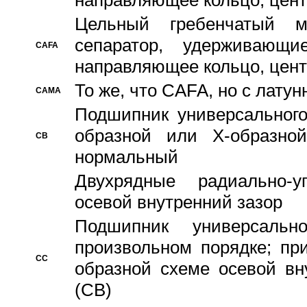
направляющее кольцо, цент
Цельный гребенчатый м
сепаратор, удерживающ
CAFA
направляющее кольцо, цент
То же, что CAFA, но с лату
CAMA
Подшипник универсального
образной или Х-образно
CB
нормальный
Двухрядные радиально-
осевой внутренний зазор
Подшипник универсальн
произвольном порядке; пр
CC
образной схеме осевой вн
(CB)