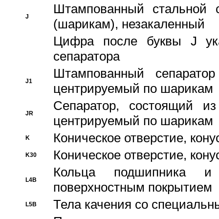
Штампованный стальной с
J
(шарикам), незакаленный
Цифра после буквы J ука
сепаратора
Штампованный сепаратор
J1
центрируемый по шарикам
Сепаратор, состоящий из
JR
центрируемый по шарикам
Коническое отверстие, кону
K
Коническое отверстие, кону
K30
Кольца подшипника и
L4B
поверхностным покрытием
Тела качения со специаль
L5B