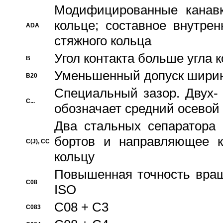
Модифицированные канавк
кольце; составное внутре
ADA
стяжного кольца
Угол контакта больше угла 
B
Уменьшенный допуск шири
B20
Специальный зазор. Двух-
C...
обозначает средний осевой
Два стальных сепаратора 
бортов и направляющее к
C(J), CC
кольцу
Повышенная точность враще
C08
ISO
C08 + C3
C083