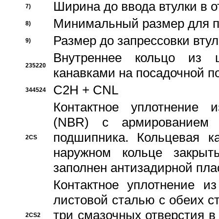
Ширина до ввода втулки в 
7)
Минимальный размер для п
8)
Размер до запрессовки втул
9)
Внутреннее кольцо из 
235220
канавками на посадочной п
C2H + CNL
344524
Контактное уплотнение и
(NBR) с армированием 
подшипника. Кольцевая к
2CS
наружном кольце закрыт
заполнен антизадирной пла
Контактное уплотнение и
листовой сталью с обеих с
три смазочных отверстия в
2CS2