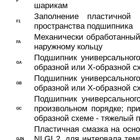
F
шарикам
Заполнение пластичной
F1
пространства подшипника
Механически обработанный
FA
наружному кольцу
Подшипник универсального
GA
образной или Х-образной сх
Подшипник универсального
GB
образной или Х-образной с
Подшипник универсального
произвольном порядке; пр
GC
образной схеме - тяжелый 
Пластичная смазка на осно
NLGI 2, для интервала темп
GJN