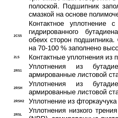
полоской. Подшипник запо
смазкой на основе полимо
Контактное уплотнение 
гидрированного бутадиен
2CS5
обеих сторон подшипника.
на 70-100 % заполнено выс
Контактные уплотнения из 
2LS
Уплотнения из бутадие
2RS1
армированные листовой ста
Уплотнения из бутадие
2RSH
армированные листовой ста
Уплотнение из фторкаучука
2RSH2
Уплотнения низкого трения
2RSL