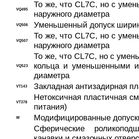
То же, что CL7C, но с ум
VQ495
наружного диаметра
Уменьшенный допуск ширин
VQ506
То же, что CL7C, но с ум
VQ507
наружного диаметра
То же, что CL7C, но с уме
кольца и уменьшенными и
VQ523
диаметра
Закладная антизадирная пл
VT143
Нетоксичная пластичная сма
VT378
питания)
Модифицированные допуски
W
Сферические роликопод
канавки и смазочных отвер