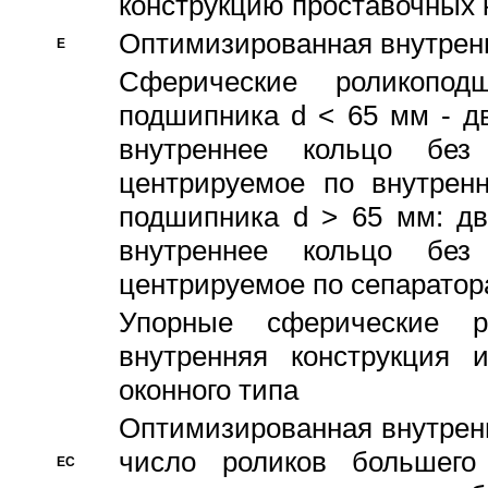
конструкцию проставочных 
Оптимизированная внутрен
E
Сферические роликопод
подшипника d < 65 мм - дв
внутреннее кольцо без
центрируемое по внутренн
подшипника d > 65 мм: дв
внутреннее кольцо без
центрируемое по сепарато
Упорные сферические ро
внутренняя конструкция 
оконного типа
Oптимизированная внутренн
число роликов большего
EC