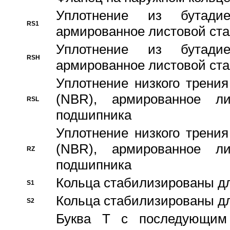
Уплотнение из бутадие
RS1
армированное листовой ста
Уплотнение из бутадие
RSH
армированное листовой ста
Уплотнение низкого трения
(NBR), армированное л
RSL
подшипника
Уплотнение низкого трения
(NBR), армированное л
RZ
подшипника
Кольца стабилизированы дл
S1
Кольца стабилизированы дл
S2
Буква T с последующим