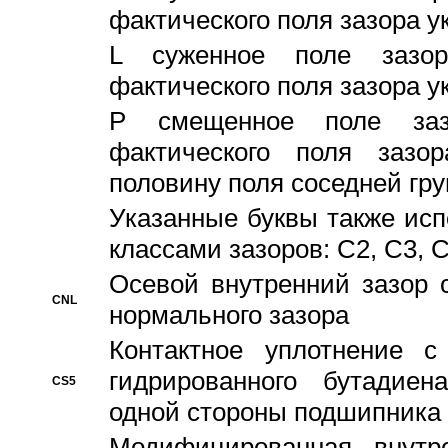
фактического поля зазора у
L суженное поле зазор
фактического поля зазора у
P смещенное поле заз
фактического поля заз
половину поля соседней гр
Указанные буквы также ис
классами зазоров: С2, C3, 
Осевой внутренний зазор 
CNL
нормального зазора
Контактное уплотнение 
гидрированного бутадиен
CS5
одной стороны подшипника
Модифицированная внутре