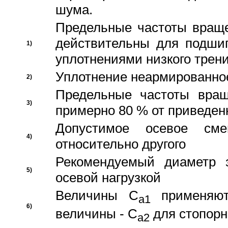
шума.
Предельные частоты враще
действительны для подши
1)
уплотнениями низкого трени
Уплотнение неармированно
2)
Предельные частоты вращ
3)
примерно 80 % от приведен
Допустимое осевое сме
4)
относительно другого
Рекомендуемый диаметр 
5)
осевой нагрузкой
Величины C
применяют
a1
6)
величины - C
для стопорн
a2