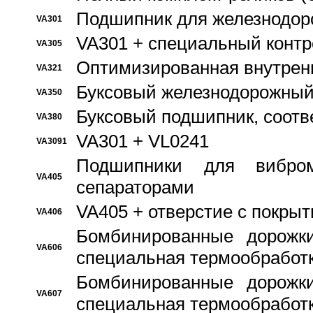
Подшипник для железнодор
VA301
VA301 + специальный контр
VA305
Оптимизированная внутрен
VA321
Буксовый железнодорожный
VA350
Буксовый подшипник, соотв
VA380
VA301 + VL0241
VA3091
Подшипники для вибром
VA405
сепараторами
VA405 + отверстие с покры
VA406
Бомбинированные дорожк
VA606
специальная термообработ
Бомбинированные дорожк
VA607
специальная термообработ