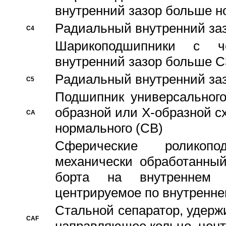
внутренний зазор больше н
Pадиальный внутренний за
C4
Шарикоподшипники с че
внутренний зазор больше C
Pадиальный внутренний за
C5
Подшипник универсального
образной или Х-образной с
CA
нормального (CB)
Сферические роликопо
механически обработанный
борта на внутреннем 
центрируемое по внутренне
Стальной сепаратор, удерж
CAF