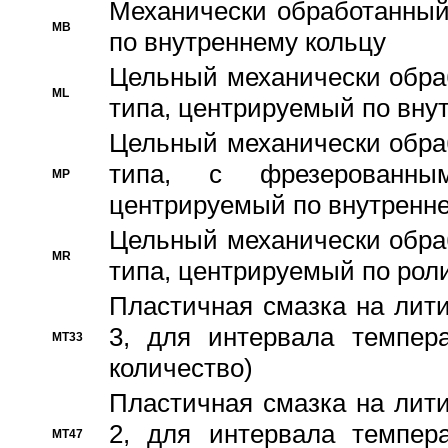
Механически обработанный
MB
по внутреннему кольцу
Цельный механически обра
ML
типа, центрируемый по вну
Цельный механически обра
типа, с фрезерованны
MP
центрируемый по внутренне
Цельный механически обра
MR
типа, центрируемый по рол
Пластичная смазка на лити
3, для интервала темпера
MT33
количество)
Пластичная смазка на лити
2, для интервала темпера
MT47