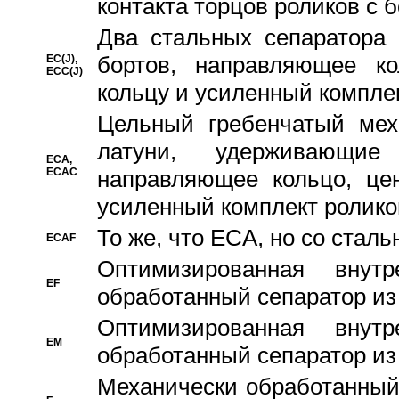
контакта торцов роликов с 
Два стальных сепаратора 
бортов, направляющее ко
EC(J),
ECC(J)
кольцу и усиленный компле
Цельный гребенчатый мех
латуни, удерживающи
ECA,
ECAC
направляющее кольцо, цен
усиленный комплект ролико
То же, что ECA, но со стал
ECAF
Оптимизированная внут
EF
обработанный сепаратор из
Оптимизированная внут
EM
обработанный сепаратор из
Механически обработанный