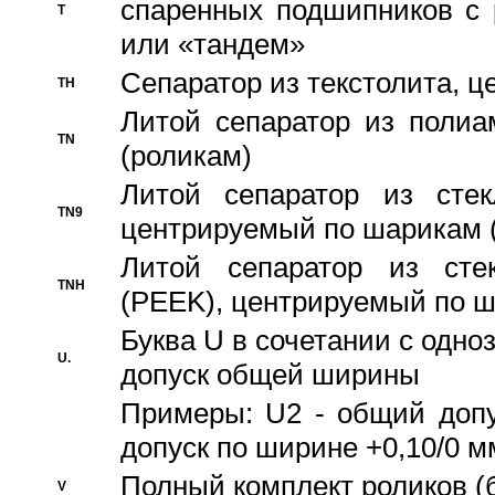
спаренных подшипников с 
T
или «тандем»
Сепаратор из текстолита, 
TH
Литой сепаратор из полиа
TN
(роликам)
Литой сепаратор из стекл
TN9
центрируемый по шарикам 
Литой сепаратор из стек
TNH
(PEEK), центрируемый по 
Буква U в сочетании с одн
U.
допуск общей ширины
Примеры: U2 - общий допу
допуск по ширине +0,10/0 м
Полный комплект роликов (
V