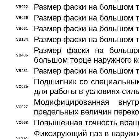
Размер фаски на большом т
VB022
Размер фаски на большом т
VB026
Размер фаски на большом т
VB061
Размер фаски на большом т
VB134
Размер фаски на большо
VB406
большом торце наружного к
Размер фаски на большом т
VB481
Подшипник со специальным
VC025
для работы в условиях сил
Модифицированная внут
VC027
предельных величин переко
Повышенная точность вращ
VC068
Фиксирующий паз в наружн
VE174