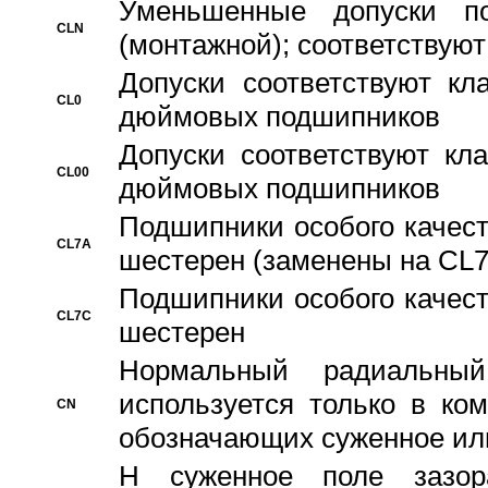
Уменьшенные допуски 
CLN
(монтажной); соответствуют
Допуски соответствуют кл
CL0
дюймовых подшипников
Допуски соответствуют кл
CL00
дюймовых подшипников
Подшипники особого качест
CL7A
шестерен (заменены на CL
Подшипники особого качест
CL7C
шестерен
Hормальный радиальный
используется только в ко
CN
обозначающих суженное ил
H суженное поле зазора