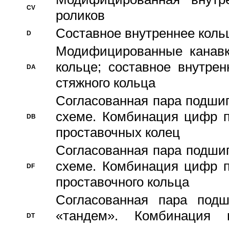
CV
роликов
Составное внутреннее кольц
D
Модифицированные канавк
кольце; составное внутре
DA
стяжного кольца
Согласованная пара подши
схеме. Комбинация цифр п
DB
проставочных колец
Согласованная пара подши
схеме. Комбинация цифр п
DF
проставочного кольца
Согласованная пара под
«тандем». Комбинация
DT