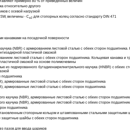
тавляют примерно 80 % от приведенных величин
а относительно другого
ков с осевой нагрузкой
SW, величины - C
для стопорных колец согласно стандарту DIN 471
a2
ми канавками на посадочной поверхности
аучука (NBR) с армированием листовой сталью с обеих сторон подшипника. 
антизадирной пластичной смазкой
ованием листовой сталью с обеих сторон подшипника. Кольцевая канавка и т
пластичной смазкой на основе полимочевины
ью из гидрированного бутадиенакрилнитрильного каучука (HNBR) с обеих с
азкой
н подшипника
R), армированные листовой сталью с обеих сторон подшипника
R), армированные листовой сталью с обеих сторон подшипника
ого каучука (NBR), армированные листовой сталью с обеих сторон подшипник
ого каучука (NBR), армированные листовой сталью с обеих сторон подшипник
орон подшипника
 установленным стопорным кольцом и штампованными стальными защитными 
е защитные шайбы с обеих сторон подшипника
з пазов для ввода шариков