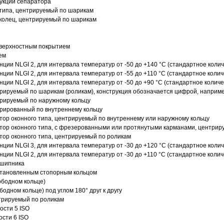
рукции сепаратора
 типа, центрируемый по шарикам
 колец, центрируемый по шарикам
оверхностным покрытием
ем
нции NLGI 2, для интервала температур от -50 до +140 °C (стандартное колич
нции NLGI 2, для интервала температур от -55 до +110 °C (стандартное колич
нции NLGI 2, для интервала температур от -50 до +90 °C (стандартное количе
рируемый по шарикам (роликам), конструкция обозначается цифрой, наприме
рируемый по наружному кольцу
рированный по внутреннему кольцу
ор оконного типа, центрируемый по внутреннему или наружному кольцу
ор оконного типа, с фрезерованными или протянутыми карманами, центриру
ор оконного типа, центрируемый по роликам
нции NLGI 3, для интервала температур от -30 до +120 °C (стандартное колич
нции NLGI 2, для интервала температур от -30 до +110 °C (стандартное колич
дшипника
установленным стопорным кольцом
ободном кольце)
одном кольце) под углом 180° друг к другу
трируемый по роликам
ости 5 ISO
ости 6 ISO