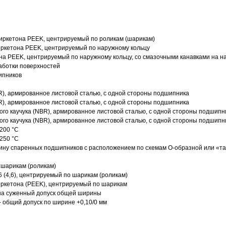
иркетона PEEK, центрируемый по роликам (шарикам)
ркетона PEEK, центрируемый по наружному кольцу
а PEEK, центрируемый по наружному кольцу, со смазочными канавками на н
аботки поверхностей
ипников
R), армированное листовой сталью, с одной стороны подшипника
R), армированное листовой сталью, с одной стороны подшипника
го каучука (NBR), армированное листовой сталью, с одной стороны подшипн
го каучука (NBR), армированное листовой сталью, с одной стороны подшипн
200 °C
250 °C
ину спаренных подшипников с расположением по схемам О-образной или «т
 шарикам (роликам)
 (4,6), центрируемый по шарикам (роликам)
ркетона (PEEK), центрируемый по шарикам
 на суженный допуск общей ширины
- общий допуск по ширине +0,10/0 мм