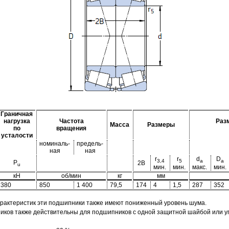
Граничная
нагрузка
Частота
Раз
Масса
Размеры
по
вращения
усталости
номиналь-
предель-
ная
ная
r
r
d
D
3,4
5
a
a
P
2B
u
мин.
мин.
макс.
мин.
кН
об/мин
кг
мм
380
850
1 400
79,5
174
4
1,5
287
352
арактеристик эти подшипники также имеют пониженный уровень шума.
ов также действительны для подшипников с одной защитной шайбой или упл