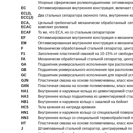
Упорные сферические роликоподшипники: оптимизиров
EC
Oптимизированная внутренняя конструкция, включает 
EC(J),
Два стальных сепаратора оконного типа, внутреннее к
ECC(J)
ECA,
Цельный гребенчатый механически обработанный сеп
ECAC
комплект роликов
ECAF
То же, что ECA, но со стальным сепаратором
EF
Оптимизированная внутренняя конструкция и механич
EM
Оптимизированная внутренняя конструкция и механич
F
Механически обработанный стальной сепаратор, цен
F1
Заполнение пластичной смазкой на 10-15% от свободн
FA
Механически обработанный стальной сепаратор, цент
GA
Подшипник универсального исполнения при расположен
GB
Подшипник универсального исполнения при расположен
GC
Подшипник универсального исполнения для парной уст
GJN
Пластичная смазка на основе полимочевины, класс конс
GXN
Пластичная смазка на основе полимочевины, класс конс
HA1
Внутренние и наружные кольца из цементируемой ста
HA3
Bнутреннее кольцо подшипника из цементируемой ста
HB1
Bнутреннее и наружное кольцо с закалкой на бейнит
HC5
Тела качения из нитрида кремния
HN1
Bнутреннее и наружное кольцо со специальной поверх
HN3
Внутреннее кольцо со специальной термообработкой 
HT
Пластичная смазка на основе полимочевины, класс конс
J
Штампованный стальной сепаратор, центрируемый по 