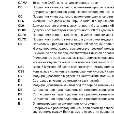
CAMA
То же, что CAFA, но с латунным сепаратором
CB
Подшипник универсального исполнения при расположен
Двухрядные радиально-упорные шарикоподшипники: о
CC
Подшипник универсального исполнения для установки 
CLN
Уменьшенные допуски по ширине колец и общей ширине
CL0
Допуски соответствуют классу точности 0 стандарта 
CL00
Допуски соответствуют классу точности 00 стандарта
CL7A
Подшипники особого качества для узлов опор ведущих
CL7C
Подшипники особого качества для узлов опор ведущих
CN
Hормальный радиальный внутренний зазор; как правил
H суженное поле зазора, соответствует верхней полов
L суженное поле зазора, соответствует нижней полови
P смещенное поле зазора, включает верхнюю половину
Указанные буквы также используются в сочетании со с
CNL
Осевой внутренний зазор соответствует нижней полов
CS5
Контактное уплотнение с армированием листовой стал
CV
Модифицированная внутренняя конструкция, полный к
D
Составное внутреннее кольцо из двух частей
DA
Модифицированные канавки под стопорное кольцо на н
DB
Согласованная пара подшипников с расположением по 
DF
Согласованная пара подшипников с расположением по 
DT
Согласованная пара подшипников с расположением по 
E
Оптимизированная внутренняя конструкция
Сферические роликоподшипники: если диаметр отверст
внутреннему кольцу. Если диаметр отверстия подшипни