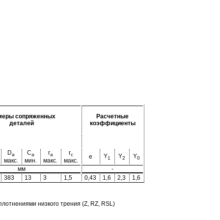
меры сопряженных
Расчетные
деталей
коэффициенты
D
C
r
r
a
a
a
c
Y
Y
Y
e
1
2
0
макс.
мин.
макс.
макс.
мм
-
383
13
3
1,5
0,43
1,6
2,3
1,6
отнениями низкого трения (Z, RZ, RSL)