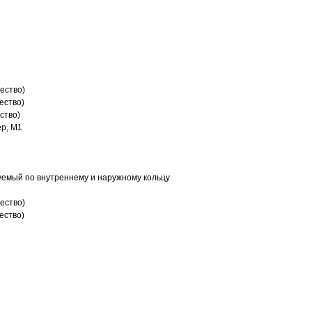
ество)
ество)
ство)
р, M1
емый по внутреннему и наружному кольцу
ество)
ество)