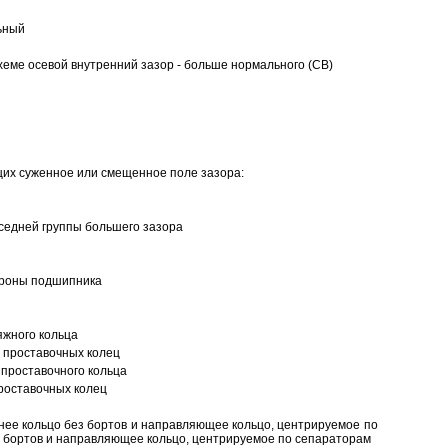
ьный
еме осевой внутренний зазор - больше нормального (CB)
щих суженное или смещенное поле зазора:
седней группы большего зазора
ороны подшипника
яжного кольца
 проставочных колец
проставочного кольца
роставочных колец
нее кольцо без бортов и направляющее кольцо, центрируемое по
ез бортов и направляющее кольцо, центрируемое по сепараторам