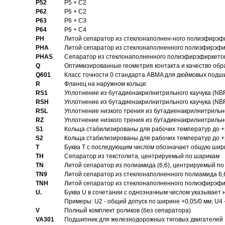
P52
P5 + C2
P62
P6 + C2
P63
P6 + C3
P64
P6 + C4
PH
Литой сепаратор из стеклонаполнен-ного полиэфирэф
PHA
Литой сепаратор из стеклонаполненного полиэфирэфи
PHAS
Сепаратор из стеклонаполненного полиэфирэфиркетон
Q
Оптимизированные геометрия контакта и качество обр
Q601
Класс точности 0 стандарта ABMA для дюймовых подш
R
Фланец на наружном кольце
RS1
Уплотнение из бутадиенакрилнитрильного каучука (NB
RSH
Уплотнение из бутадиенакрилнитрильного каучука (NB
RSL
Уплотнение низкого трения из бутадиенакрилнитрильно
RZ
Уплотнение низкого трения из бутадиенакрилнитрильно
S1
Кольца стабилизированы для рабочих температур до +
S2
Кольца стабилизированы для рабочих температур до +
T
Буква T с последующим числом обозначает общую шир
TH
Сепаратор из текстолита, центрируемый по шарикам
TN
Литой сепаратор из полиамида (6,6), центрируемый по
TN9
Литой сепаратор из стеклонаполненного полиамида 6,6
TNH
Литой сепаратор из стеклонаполненного полиэфирэфи
U.
Буква U в сочетании с однозначным числом указывает
Примеры: U2 - общий допуск по ширине +0,05/0 мм; U4 
V
Полный комплект роликов (без сепаратора)
VA301
Подшипник для железнодорожных тяговых двигателей