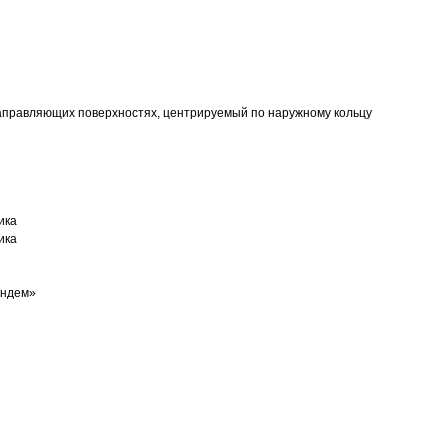
аправляющих поверхностях, центрируемый по наружному кольцу
ика
ика
андем»