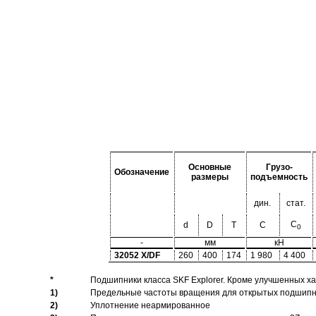
Основные
Грузо-
Обозначение
размеры
подъемность
дин.
стат.
C
d
D
T
C
0
-
мм
кН
32052 X/DF
260
400
174
1 980
4 400
*
Подшипники класса SKF Explorer. Кроме улучшенных х
1)
Предельные частоты вращения для открытых подшипник
2)
Уплотнение неармированное