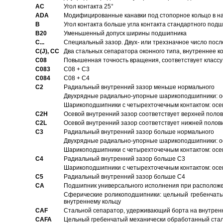
AC
Угол контакта 25°
ADA
Модифицированные канавки под стопорное кольцо в на
B
Угол контакта больше угла контакта стандартного под
B20
Уменьшенный допуск ширины подшипника
C...
Специальный зазор. Двух- или трехзначное число посл
C(J), CC
Два стальных сепаратора оконного типа, внутреннее к
C08
Повышенная точность вращения, соответствует классу 
C083
C08 + C3
C084
C08 + C4
C2
Pадиальный внутренний зазор меньше нормального
Двухрядные радиально-упорные шарикоподшипники: о
Шарикоподшипники с четырехточечным контактом: осе
C2H
Осевой внутренний зазор соответствует верхней поло
C2L
Осевой внутренний зазор соответствует нижней полов
C3
Pадиальный внутренний зазор больше нормального
Двухрядные радиально-упорные шарикоподшипники: ос
Шарикоподшипники с четырехточечным контактом: осе
C4
Pадиальный внутренний зазор больше C3
Шарикоподшипники с четырехточечным контактом: осе
C5
Pадиальный внутренний зазор больше C4
CA
Подшипник универсального исполнения при расположен
Сферические роликоподшипники: цельный гребенчаты
внутреннему кольцу
CAF
Стальной сепаратор, удерживающий борта на внутренн
CAFA
Цельный гребенчатый механически обработанный стал