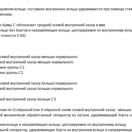
ружном кольце; составное внутреннее кольцо удерживается при помощи стяж
шипника
е буквы С обозначает средний осевой внутренний зазор в мкм
ольцо без бортов и направляющее кольцо, центрируемое по внутреннему кол
точности 5 ISO
севой внутренний зазор меньше нормального
вой внутренний зазор меньше нормального
вине группы C2
ине группы C2
евой внутренний зазор больше нормального
вой внутренний зазор больше нормального
вой внутренний зазор больше C3
ии по О-образной или Х-образной схеме осевой внутренний зазор - меньше
й механически обработанный сепаратор из латуни, удерживающий борта н
ем кольце и направляющее кольцо, центрируемое по внутреннему кольцу
ьной сепаратор, удерживающие борта на внутреннем кольце и направляющее