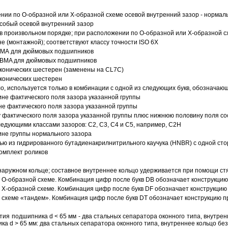
ии по О-образной или Х-образной схеме осевой внутренний зазор - нормал
собый осевой внутренний зазор
в произвольном порядке; при расположении по О-образной или Х-образной сх
 (монтажной); соответствуют классу точности ISO 6X
АВМА для дюймовых подшипников
 ABMA для дюймовых подшипников
 конических шестерен (заменены на CL7C)
 конических шестерен
о, используется только в комбинации с одной из следующих букв, обозначаю
ине фактического поля зазора указанной группы
не фактического поля зазора указанной группы
 фактического поля зазора указанной группы плюс нижнюю половину поля со
ледующими классами зазоров: С2, C3, С4 и С5, например, С2Н
ине группы нормального зазора
ью из гидрированного бутадиенакрилнитрильного каучука (HNBR) с одной ст
омплект роликов
аружном кольце; составное внутреннее кольцо удерживается при помощи ст
О-образной схеме. Комбинация цифр после букв DB обозначает конструкцию
Х-образной схеме. Комбинация цифр после букв DF обозначает конструкцию 
схеме «тандем». Комбинация цифр после букв DT обозначает конструкцию п
ия подшипника d < 65 мм - два стальных сепаратора оконного типа, внутрен
ка d > 65 мм: два стальных сепаратора оконного типа, внутреннее кольцо б