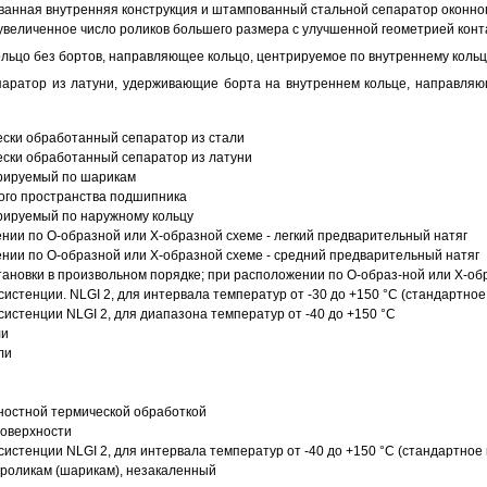
анная внутренняя конструкция и штампованный стальной сепаратор оконног
увеличенное число роликов большего размера с улучшенной геометрией конта
ольцо без бортов, направляющее кольцо, центрируемое по внутреннему кольц
аратор из латуни, удерживающие борта на внутреннем кольце, направляющ
ески обработанный сепаратор из стали
ески обработанный сепаратор из латуни
трируемый по шарикам
ого пространства подшипника
рируемый по наружному кольцу
ии по О-образной или Х-образной схеме - легкий предварительный натяг
ии по О-образной или Х-образной схеме - средний предварительный натяг
ановки в произвольном порядке; при расположении по О-образ-ной или Х-об
истенции. NLGI 2, для интервала температур от -30 до +150 °C (стандартное
истенции NLGI 2, для диапазона температур от -40 до +150 °C
ли
ли
ностной термической обработкой
поверхности
истенции NLGI 2, для интервала температур от -40 до +150 °C (стандартное 
роликам (шарикам), незакаленный