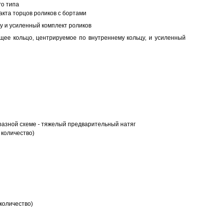
о типа
кта торцов роликов с бортами
у и усиленный комплект роликов
ее кольцо, центрируемое по внутреннему кольцу, и усиленный
разной схеме - тяжелый предварительный натяг
 количество)
количество)