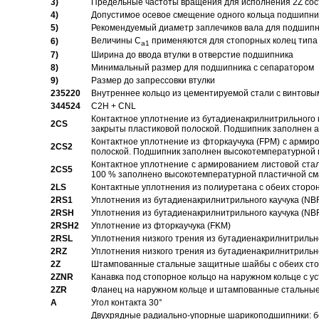
3)
Предельные частоты вращения для исполнения 2Z сос
4)
Допустимое осевое смещение одного кольца подшипник
5)
Рекомендуемый диаметр заплечиков вала для подшипни
Величины C
применяются для стопорных колец типа 
6)
a1
7)
Ширина до ввода втулки в отверстие подшипника
8)
Минимальный размер для подшипника с сепаратором
9)
Размер до запрессовки втулки
235220
Внутреннее кольцо из цементируемой стали с винтовы
344524
C2H + CNL
Контактное уплотнение из бутадиенакрилнитрильного к
2CS
закрыты пластиковой полоской. Подшипник заполнен 
Контактное уплотнение из фторкаучука (FPM) с армир
2CS2
полоской. Подшипник заполнен высокотемпературной 
Контактное уплотнение с армированием листовой стал
2CS5
100 % заполнено высокотемпературной пластичной см
2LS
Контактные уплотнения из полиуретана с обеих сторо
2RS1
Уплотнения из бутадиенакрилнитрильного каучука (NB
2RSH
Уплотнения из бутадиенакрилнитрильного каучука (NB
2RSH2
Уплотнение из фторкаучука (FKM)
2RSL
Уплотнения низкого трения из бутадиенакрилнитрильн
2RZ
Уплотнения низкого трения из бутадиенакрилнитрильн
2Z
Штампованные стальные защитные шайбы с обеих ст
2ZNR
Канавка под стопорное кольцо на наружном кольце с
2ZR
Фланец на наружном кольце и штампованные стальны
A
Угол контакта 30°
Двухрядные радиально-упорные шарикоподшипники: бе