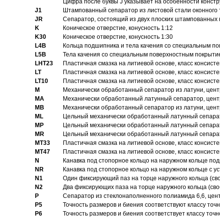
Цифра после буквы J указывает на особенности конст
J1
Штампованный сепаратор из листовой стали оконного
JR
Сепаратор, состоящий из двух плоских штампованных
K
Коническое отверстие, конусность 1:12
K30
Коническое отверстие, конусность 1:30
L4B
Кольца подшипника и тела качения со специальным п
L5B
Тела качения со специальным поверхностным покрыти
LHT23
Пластичная смазка на литиевой основе, класс консисте
LT
Пластичная смазка на литиевой основе, класс консисте
LT10
Пластичная смазка на литиевой основе, класс консисте
M
Механически обработанный сепаратор из латуни, цент
MA
Механически обработанный латунный сепаратор, цент
MB
Механически обработанный сепаратор из латуни, цент
ML
Цельный механически обработанный латунный сепарат
MP
Цельный механически обработанный латунный сепарат
MR
Цельный механически обработанный латунный сепарат
MT33
Пластичная смазка на литиевой основе, класс консисте
MT47
Пластичная смазка на литиевой основе, класс консисте
N
Канавка под стопорное кольцо на наружном кольце по
NR
Канавка под стопорное кольцо на наружном кольце с 
N1
Один фиксирующий паз на торце наружного кольца (св
N2
Два фиксирующих паза на торце наружного кольца (своб
P
Cепаратор из стеклонаполненного полиамида 6,6, цен
P5
Точность размеров и биения соответствуют классу точн
P6
Точность размеров и биения соответствует классу точн