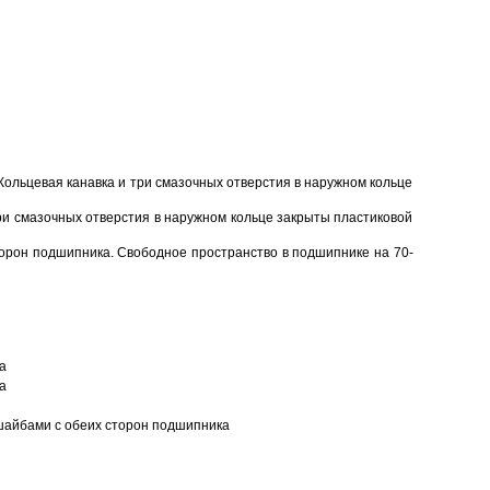
Кольцевая канавка и три смазочных отверстия в наружном кольце
ри смазочных отверстия в наружном кольце закрыты пластиковой
торон подшипника. Свободное пространство в подшипнике на 70-
а
а
шайбами с обеих сторон подшипника