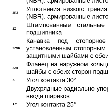
(NBR), армированные листо
Уплотнения низкого трения
2RZ
(NBR), армированные листо
Штампованные стальные
2Z
подшипника
Канавка под стопорно
установленным стопорным
2ZNR
защитными шайбами с обеи
Фланец на наружном кольц
2ZR
шайбы с обеих сторон под
Угол контакта 30°
A
Двухрядные радиально-упо
ввода шариков
Угол контакта 25°
AC