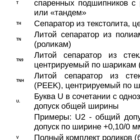
спаренных подшипников с 
T
или «тандем»
Сепаратор из текстолита, 
TH
Литой сепаратор из полиа
TN
(роликам)
Литой сепаратор из стекл
TN9
центрируемый по шарикам 
Литой сепаратор из стек
TNH
(PEEK), центрируемый по 
Буква U в сочетании с одн
U.
допуск общей ширины
Примеры: U2 - общий допу
допуск по ширине +0,10/0 м
Полный комплект роликов (
V