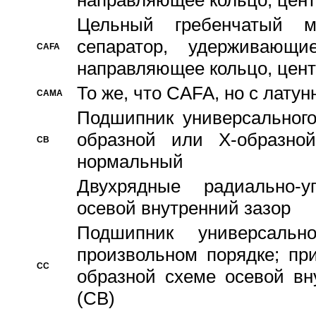
направляющее кольцо, цент
Цельный гребенчатый м
сепаратор, удерживающ
CAFA
направляющее кольцо, цент
То же, что CAFA, но с лату
CAMA
Подшипник универсального
образной или Х-образно
CB
нормальный
Двухрядные радиально-
осевой внутренний зазор
Подшипник универсальн
произвольном порядке; пр
CC
образной схеме осевой вн
(CB)