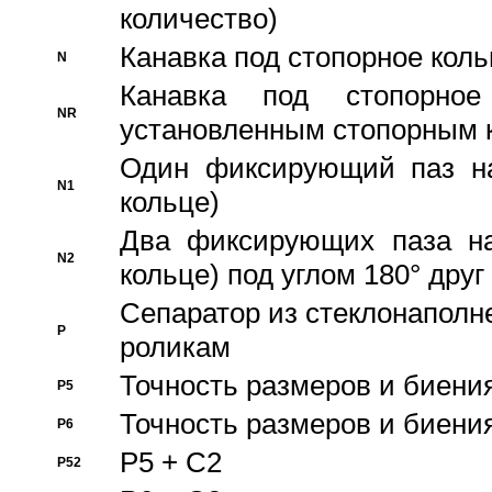
количество)
Канавка под стопорное кол
N
Канавка под стопорно
NR
установленным стопорным 
Один фиксирующий паз на
N1
кольце)
Два фиксирующих паза на
N2
кольце) под углом 180° друг 
Cепаратор из стеклонаполн
P
роликам
Точность размеров и биения
P5
Точность размеров и биения
P6
P5 + C2
P52