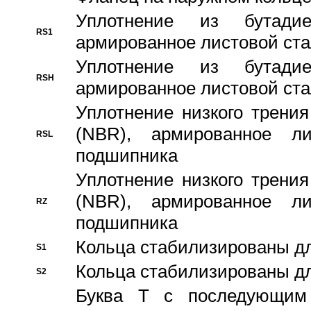
Уплотнение из бутадие
RS1
армированное листовой ста
Уплотнение из бутадие
RSH
армированное листовой ста
Уплотнение низкого трения
(NBR), армированное л
RSL
подшипника
Уплотнение низкого трения
(NBR), армированное л
RZ
подшипника
Кольца стабилизированы дл
S1
Кольца стабилизированы дл
S2
Буква T с последующим