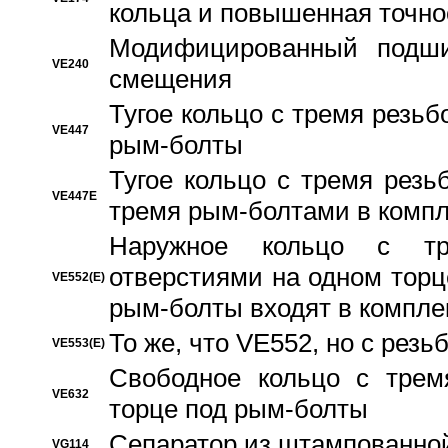
кольца и повышенная точн
Модифицированный подши
VE240
смещения
Тугое кольцо с тремя резь
VE447
рым-болты
Тугое кольцо с тремя рез
VE447E
тремя рым-болтами в компл
Наружное кольцо с тр
отверстиями на одном торце
VE552(E)
рым-болты входят в компле
То же, что VE552, но с рез
VE553(E)
Свободное кольцо с трем
VE632
торце под рым-болты
Сепаратор из штампованной
VG114