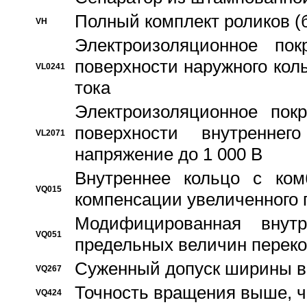
Полный комплект роликов (
VH
Электроизоляционное по
поверхности наружного коль
VL0241
тока
Электроизоляционное пок
поверхности внутреннег
VL2071
напряжение до 1 000 В
Bнутреннее кольцо с ком
VQ015
компенсации увеличенного 
Модифицированная внут
VQ051
предельных величин переко
Суженный допуск ширины вн
VQ267
Точность вращения выше, 
VQ424