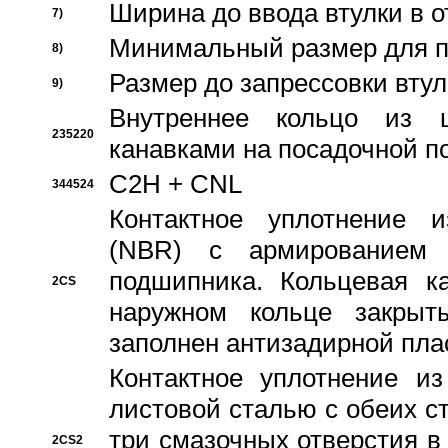
Ширина до ввода втулки в 
7)
Минимальный размер для п
8)
Размер до запрессовки втул
9)
Внутреннее кольцо из 
235220
канавками на посадочной п
C2H + CNL
344524
Контактное уплотнение и
(NBR) с армированием 
подшипника. Кольцевая к
2CS
наружном кольце закрыт
заполнен антизадирной пла
Контактное уплотнение и
листовой сталью с обеих с
три смазочных отверстия в
2CS2