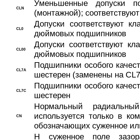
Уменьшенные допуски 
CLN
(монтажной); соответствуют
Допуски соответствуют кл
CL0
дюймовых подшипников
Допуски соответствуют кл
CL00
дюймовых подшипников
Подшипники особого качест
CL7A
шестерен (заменены на CL
Подшипники особого качест
CL7C
шестерен
Hормальный радиальный
используется только в ко
CN
обозначающих суженное ил
H суженное поле зазора