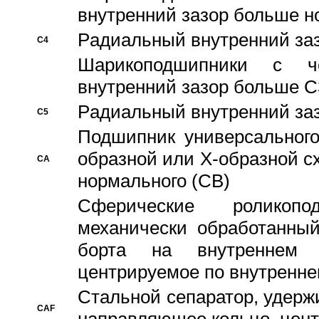
внутренний зазор больше н
Pадиальный внутренний за
C4
Шарикоподшипники с че
внутренний зазор больше C
Pадиальный внутренний за
C5
Подшипник универсального
образной или Х-образной с
CA
нормального (CB)
Сферические роликопо
механически обработанный
борта на внутреннем 
центрируемое по внутренне
Стальной сепаратор, удерж
CAF