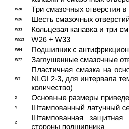
Три смазочных отверстия в
W20
Шесть смазочных отверстий
W26
Кольцевая канавка и три с
W33
W26 + W33
W513
Подшипник с антифрикционн
W64
Заглушенные смазочные от
W77
Пластичная смазка на осн
NLGI 2-3, для интервала те
WT
количество)
Основные размеры приведен
X
Штампованный латунный се
Y
Штампованная защитная
Z
стороны подшипника