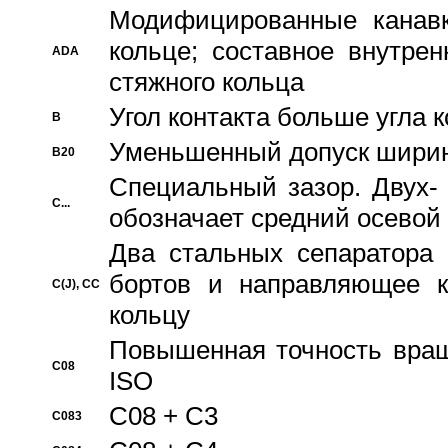
Модифицированные канавк
кольце; составное внутре
ADA
стяжного кольца
Угол контакта больше угла 
B
Уменьшенный допуск шири
B20
Специальный зазор. Двух-
C...
обозначает средний осевой
Два стальных сепаратора 
бортов и направляющее к
C(J), CC
кольцу
Повышенная точность враще
C08
ISO
C08 + C3
C083