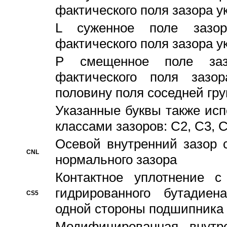
фактического поля зазора у
L суженное поле зазор
фактического поля зазора у
P смещенное поле заз
фактического поля заз
половину поля соседней гр
Указанные буквы также ис
классами зазоров: С2, C3, 
Осевой внутренний зазор 
CNL
нормального зазора
Контактное уплотнение 
гидрированного бутадиен
CS5
одной стороны подшипника
Модифицированная внутре