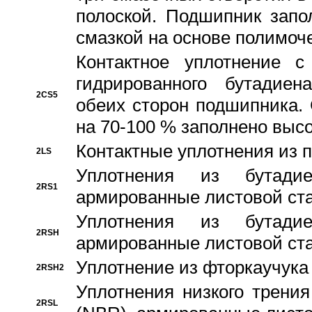
полоской. Подшипник запо
смазкой на основе полимо
Контактное уплотнение 
гидрированного бутадиен
2CS5
обеих сторон подшипника.
на 70-100 % заполнено выс
Контактные уплотнения из 
2LS
Уплотнения из бутадие
2RS1
армированные листовой ста
Уплотнения из бутадие
2RSH
армированные листовой ста
Уплотнение из фторкаучука
2RSH2
Уплотнения низкого трения
2RSL