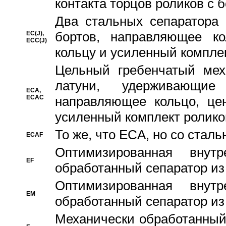
контакта торцов роликов с 
Два стальных сепаратора 
бортов, направляющее ко
EC(J),
ECC(J)
кольцу и усиленный компле
Цельный гребенчатый мех
латуни, удерживающи
ECA,
ECAC
направляющее кольцо, цен
усиленный комплект ролико
То же, что ECA, но со стал
ECAF
Оптимизированная внут
EF
обработанный сепаратор из
Оптимизированная внут
EM
обработанный сепаратор из
Механически обработанный