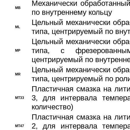
Механически обработанный
MB
по внутреннему кольцу
Цельный механически обра
ML
типа, центрируемый по вну
Цельный механически обра
типа, с фрезерованны
MP
центрируемый по внутренне
Цельный механически обра
MR
типа, центрируемый по рол
Пластичная смазка на лити
3, для интервала темпера
MT33
количество)
Пластичная смазка на лити
2, для интервала темпера
MT47