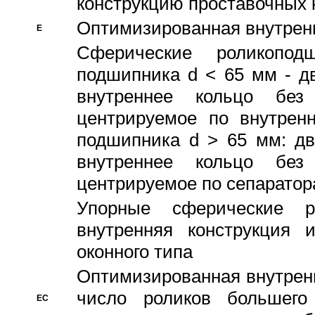
конструкцию проставочных 
Оптимизированная внутрен
E
Сферические роликопод
подшипника d < 65 мм - дв
внутреннее кольцо без
центрируемое по внутренн
подшипника d > 65 мм: дв
внутреннее кольцо без
центрируемое по сепарато
Упорные сферические ро
внутренняя конструкция 
оконного типа
Oптимизированная внутренн
число роликов большего
EC