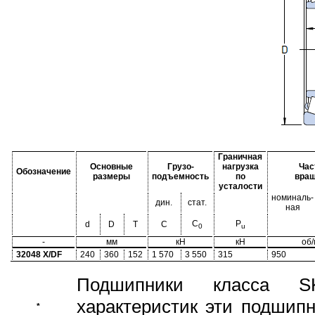
Граничная
Основные
Грузо-
нагрузка
Час
Обозначение
размеры
подъемность
по
вра
усталости
номиналь-
дин.
стат.
ная
C
P
d
D
T
C
0
u
-
мм
кН
кН
об
32048 X/DF
240
360
152
1 570
3 550
315
950
Подшипники класса S
характеристик эти подшип
*