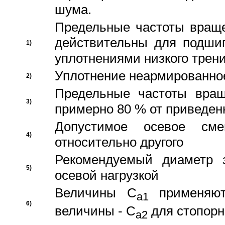
шума.
Предельные частоты враще
действительны для подши
1)
уплотнениями низкого трени
Уплотнение неармированно
2)
Предельные частоты вращ
3)
примерно 80 % от приведен
Допустимое осевое сме
4)
относительно другого
Рекомендуемый диаметр 
5)
осевой нагрузкой
Величины C
применяют
a1
6)
величины - C
для стопорн
a2