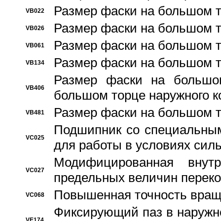
Размер фаски на большом т
VB022
Размер фаски на большом т
VB026
Размер фаски на большом т
VB061
Размер фаски на большом т
VB134
Размер фаски на большо
VB406
большом торце наружного к
Размер фаски на большом т
VB481
Подшипник со специальным
VC025
для работы в условиях сил
Модифицированная внут
VC027
предельных величин переко
Повышенная точность вращ
VC068
Фиксирующий паз в наружн
VE174