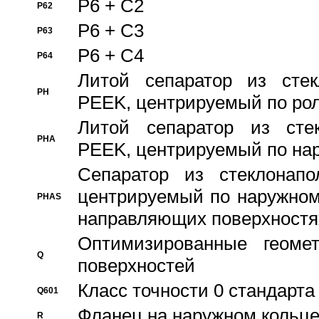
P6 + C2
P62
P6 + C3
P63
P6 + C4
P64
Литой сепаратор из стек
PH
PEEK, центрируемый по ро
Литой сепаратор из стек
PHA
PEEK, центрируемый по на
Сепаратор из стеклонапо
центрируемый по наружном
PHAS
направляющих поверхностя
Оптимизированные геомет
Q
поверхностей
Класс точности 0 стандар
Q601
Фланец на наружном кольц
R