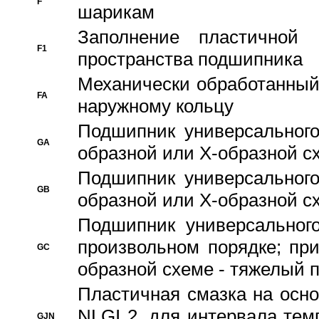
F
шарикам
Заполнение пластичной
F1
пространства подшипника
Механически обработанный
FA
наружному кольцу
Подшипник универсального
GA
образной или Х-образной сх
Подшипник универсального
GB
образной или Х-образной с
Подшипник универсального
произвольном порядке; пр
GC
образной схеме - тяжелый 
Пластичная смазка на осно
NLGI 2, для интервала темп
GJN