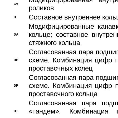
CV
роликов
Составное внутреннее кольц
D
Модифицированные канавк
кольце; составное внутре
DA
стяжного кольца
Согласованная пара подши
схеме. Комбинация цифр п
DB
проставочных колец
Согласованная пара подши
схеме. Комбинация цифр п
DF
проставочного кольца
Согласованная пара под
«тандем». Комбинация
DT