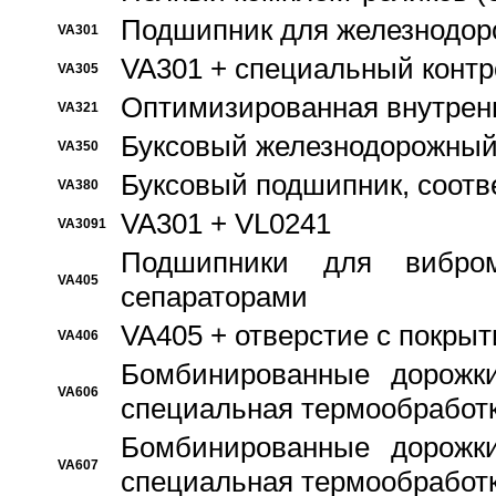
Подшипник для железнодор
VA301
VA301 + специальный контр
VA305
Оптимизированная внутрен
VA321
Буксовый железнодорожный
VA350
Буксовый подшипник, соотв
VA380
VA301 + VL0241
VA3091
Подшипники для вибром
VA405
сепараторами
VA405 + отверстие с покры
VA406
Бомбинированные дорожк
VA606
специальная термообработ
Бомбинированные дорожк
VA607
специальная термообработ