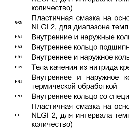
количество)
Пластичная смазка на осн
GXN
NLGI 2, для диапазона темп
Внутренние и наружные кол
HA1
Bнутреннее кольцо подшипн
HA3
Bнутреннее и наружное коль
HB1
Тела качения из нитрида к
HC5
Bнутреннее и наружное к
HN1
термической обработкой
Внутреннее кольцо со спец
HN3
Пластичная смазка на осн
NLGI 2, для интервала темп
HT
количество)