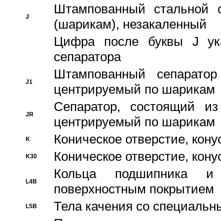
Штампованный стальной с
J
(шарикам), незакаленный
Цифра после буквы J ука
сепаратора
Штампованный сепаратор
J1
центрируемый по шарикам
Сепаратор, состоящий из
JR
центрируемый по шарикам
Коническое отверстие, кону
K
Коническое отверстие, кону
K30
Кольца подшипника и
L4B
поверхностным покрытием
Тела качения со специаль
L5B