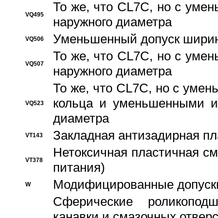
То же, что CL7C, но с ум
VQ495
наружного диаметра
Уменьшенный допуск ширин
VQ506
То же, что CL7C, но с ум
VQ507
наружного диаметра
То же, что CL7C, но с уме
кольца и уменьшенными и
VQ523
диаметра
Закладная антизадирная пл
VT143
Нетоксичная пластичная сма
VT378
питания)
Модифицированные допуски
W
Сферические роликопод
канавки и смазочных отвер