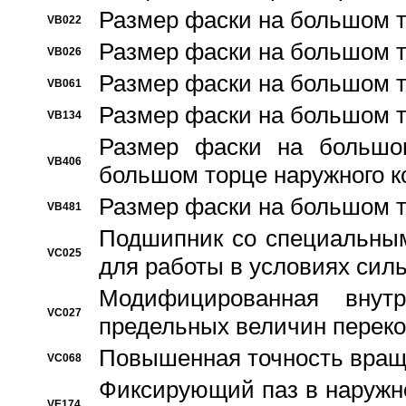
Размер фаски на большом т
VB022
Размер фаски на большом т
VB026
Размер фаски на большом т
VB061
Размер фаски на большом т
VB134
Размер фаски на большо
VB406
большом торце наружного к
Размер фаски на большом т
VB481
Подшипник со специальным
VC025
для работы в условиях сил
Модифицированная внут
VC027
предельных величин переко
Повышенная точность вращ
VC068
Фиксирующий паз в наружн
VE174