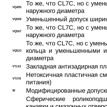
То же, что CL7C, но с ум
VQ495
наружного диаметра
Уменьшенный допуск ширин
VQ506
То же, что CL7C, но с ум
VQ507
наружного диаметра
То же, что CL7C, но с уме
кольца и уменьшенными и
VQ523
диаметра
Закладная антизадирная пл
VT143
Нетоксичная пластичная сма
VT378
питания)
Модифицированные допуски
W
Сферические роликопод
канавки и смазочных отвер