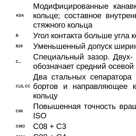
Модифицированные канавк
кольце; составное внутре
ADA
стяжного кольца
Угол контакта больше угла 
B
Уменьшенный допуск шири
B20
Специальный зазор. Двух-
C...
обозначает средний осевой
Два стальных сепаратора 
бортов и направляющее к
C(J), CC
кольцу
Повышенная точность враще
C08
ISO
C08 + C3
C083