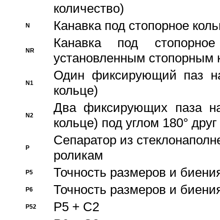
количество)
Канавка под стопорное кол
N
Канавка под стопорно
NR
установленным стопорным 
Один фиксирующий паз на
N1
кольце)
Два фиксирующих паза на
N2
кольце) под углом 180° друг 
Cепаратор из стеклонаполн
P
роликам
Точность размеров и биения
P5
Точность размеров и биения
P6
P5 + C2
P52