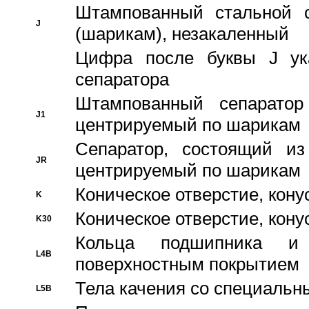
Штампованный стальной с
J
(шарикам), незакаленный
Цифра после буквы J ука
сепаратора
Штампованный сепаратор
J1
центрируемый по шарикам
Сепаратор, состоящий из
JR
центрируемый по шарикам
Коническое отверстие, кону
K
Коническое отверстие, кону
K30
Кольца подшипника и
L4B
поверхностным покрытием
Тела качения со специаль
L5B