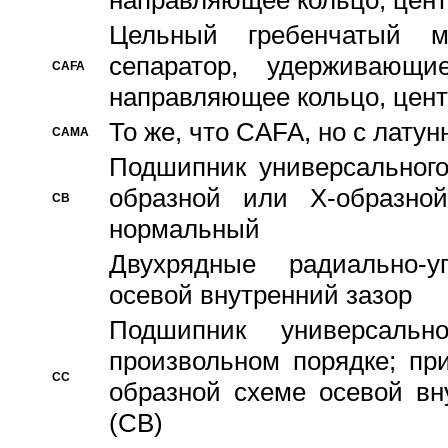
направляющее кольцо, цент
Цельный гребенчатый м
сепаратор, удерживающ
CAFA
направляющее кольцо, цент
То же, что CAFA, но с лату
CAMA
Подшипник универсального
образной или Х-образно
CB
нормальный
Двухрядные радиально-
осевой внутренний зазор
Подшипник универсальн
произвольном порядке; пр
CC
образной схеме осевой вн
(CB)