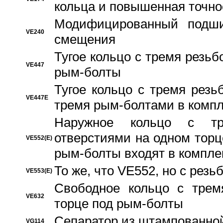
кольца и повышенная точн
Модифицированный подши
VE240
смещения
Тугое кольцо с тремя резь
VE447
рым-болты
Тугое кольцо с тремя рез
VE447E
тремя рым-болтами в компл
Наружное кольцо с тр
отверстиями на одном торце
VE552(E)
рым-болты входят в компле
То же, что VE552, но с рез
VE553(E)
Свободное кольцо с трем
VE632
торце под рым-болты
Сепаратор из штампованной
VG114