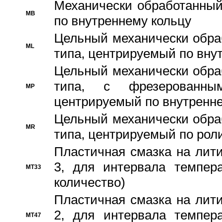
Механически обработанный
MB
по внутреннему кольцу
Цельный механически обра
ML
типа, центрируемый по вну
Цельный механически обра
типа, с фрезерованны
MP
центрируемый по внутренне
Цельный механически обра
MR
типа, центрируемый по рол
Пластичная смазка на лити
3, для интервала темпера
MT33
количество)
Пластичная смазка на лити
2, для интервала темпера
MT47