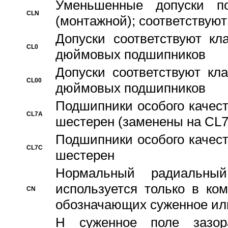
Уменьшенные допуски 
CLN
(монтажной); соответствуют
Допуски соответствуют кл
CL0
дюймовых подшипников
Допуски соответствуют кл
CL00
дюймовых подшипников
Подшипники особого качест
CL7A
шестерен (заменены на CL
Подшипники особого качест
CL7C
шестерен
Hормальный радиальный
используется только в ко
CN
обозначающих суженное ил
H суженное поле зазора