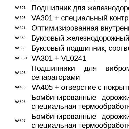
Подшипник для железнодор
VA301
VA301 + специальный контр
VA305
Оптимизированная внутрен
VA321
Буксовый железнодорожный
VA350
Буксовый подшипник, соотв
VA380
VA301 + VL0241
VA3091
Подшипники для вибром
VA405
сепараторами
VA405 + отверстие с покры
VA406
Бомбинированные дорожк
VA606
специальная термообработ
Бомбинированные дорожк
VA607
специальная термообработ