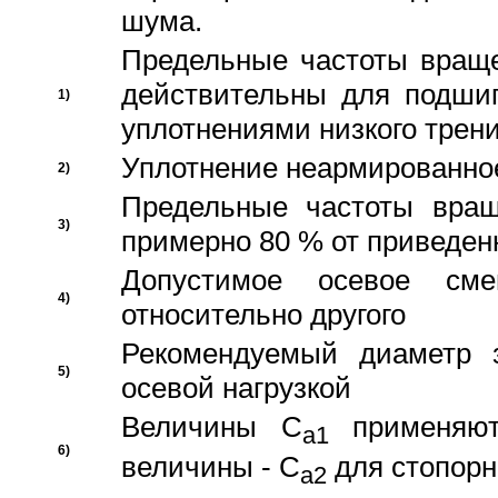
шума.
Предельные частоты враще
действительны для подши
1)
уплотнениями низкого трени
Уплотнение неармированно
2)
Предельные частоты вращ
3)
примерно 80 % от приведен
Допустимое осевое сме
4)
относительно другого
Рекомендуемый диаметр 
5)
осевой нагрузкой
Величины C
применяют
a1
6)
величины - C
для стопорн
a2