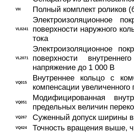
Полный комплект роликов (
VH
Электроизоляционное по
поверхности наружного коль
VL0241
тока
Электроизоляционное пок
поверхности внутреннег
VL2071
напряжение до 1 000 В
Bнутреннее кольцо с ком
VQ015
компенсации увеличенного 
Модифицированная внут
VQ051
предельных величин переко
Суженный допуск ширины вн
VQ267
Точность вращения выше, 
VQ424