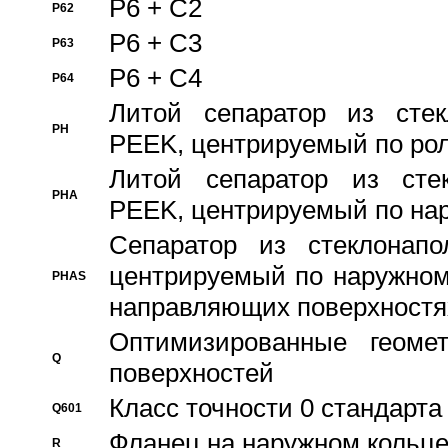
P6 + C2
P62
P6 + C3
P63
P6 + C4
P64
Литой сепаратор из стек
PH
PEEK, центрируемый по ро
Литой сепаратор из стек
PHA
PEEK, центрируемый по на
Сепаратор из стеклонапо
центрируемый по наружном
PHAS
направляющих поверхностя
Оптимизированные геомет
Q
поверхностей
Класс точности 0 стандар
Q601
Фланец на наружном кольц
R