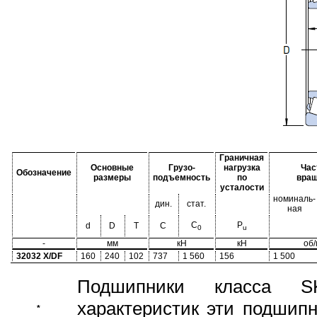
Граничная
Основные
Грузо-
нагрузка
Час
Обозначение
размеры
подъемность
по
вра
усталости
номиналь-
дин.
стат.
ная
C
P
d
D
T
C
0
u
-
мм
кН
кН
об
32032 X/DF
160
240
102
737
1 560
156
1 500
Подшипники класса S
характеристик эти подшип
*