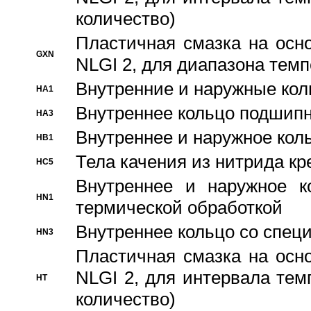
количество)
Пластичная смазка на осн
GXN
NLGI 2, для диапазона темп
Внутренние и наружные кол
HA1
Bнутреннее кольцо подшипн
HA3
Bнутреннее и наружное коль
HB1
Тела качения из нитрида к
HC5
Bнутреннее и наружное к
HN1
термической обработкой
Внутреннее кольцо со спец
HN3
Пластичная смазка на осн
NLGI 2, для интервала темп
HT
количество)