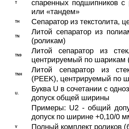
спаренных подшипников с 
T
или «тандем»
Сепаратор из текстолита, 
TH
Литой сепаратор из полиа
TN
(роликам)
Литой сепаратор из стекл
TN9
центрируемый по шарикам 
Литой сепаратор из стек
TNH
(PEEK), центрируемый по 
Буква U в сочетании с одн
U.
допуск общей ширины
Примеры: U2 - общий допу
допуск по ширине +0,10/0 м
Полный комплект роликов (
V