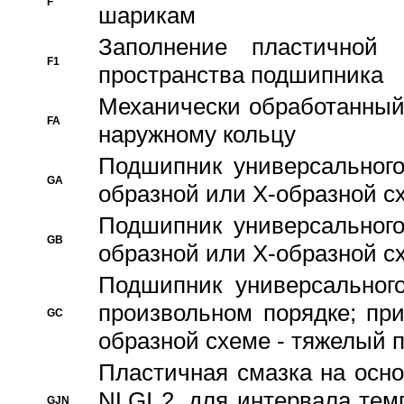
F
шарикам
Заполнение пластичной
F1
пространства подшипника
Механически обработанный
FA
наружному кольцу
Подшипник универсального
GA
образной или Х-образной сх
Подшипник универсального
GB
образной или Х-образной с
Подшипник универсального
произвольном порядке; пр
GC
образной схеме - тяжелый 
Пластичная смазка на осно
NLGI 2, для интервала темп
GJN