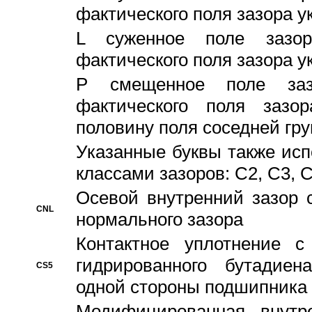
фактического поля зазора у
L суженное поле зазор
фактического поля зазора у
P смещенное поле заз
фактического поля заз
половину поля соседней гр
Указанные буквы также ис
классами зазоров: С2, C3, 
Осевой внутренний зазор 
CNL
нормального зазора
Контактное уплотнение 
гидрированного бутадиен
CS5
одной стороны подшипника
Модифицированная внутре