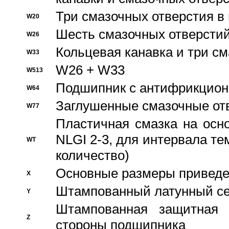
Три смазочных отверстия в
W20
Шесть смазочных отверстий
W26
Кольцевая канавка и три с
W33
W26 + W33
W513
Подшипник с антифрикционн
W64
Заглушенные смазочные от
W77
Пластичная смазка на осн
NLGI 2-3, для интервала те
WT
количество)
Основные размеры приведен
X
Штампованный латунный се
Y
Штампованная защитная
Z
стороны подшипника