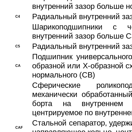
внутренний зазор больше н
Pадиальный внутренний за
C4
Шарикоподшипники с че
внутренний зазор больше C
Pадиальный внутренний за
C5
Подшипник универсального
образной или Х-образной с
CA
нормального (CB)
Сферические роликопо
механически обработанный
борта на внутреннем 
центрируемое по внутренне
Стальной сепаратор, удерж
CAF