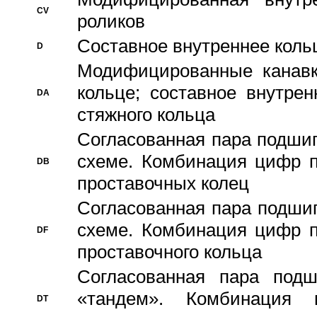
CV
роликов
Составное внутреннее кольц
D
Модифицированные канавк
кольце; составное внутре
DA
стяжного кольца
Согласованная пара подши
схеме. Комбинация цифр п
DB
проставочных колец
Согласованная пара подши
схеме. Комбинация цифр п
DF
проставочного кольца
Согласованная пара под
«тандем». Комбинация
DT