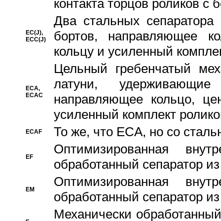
контакта торцов роликов с 
Два стальных сепаратора 
бортов, направляющее ко
EC(J),
ECC(J)
кольцу и усиленный компле
Цельный гребенчатый мех
латуни, удерживающи
ECA,
ECAC
направляющее кольцо, цен
усиленный комплект ролико
То же, что ECA, но со стал
ECAF
Оптимизированная внут
EF
обработанный сепаратор из
Оптимизированная внут
EM
обработанный сепаратор из
Механически обработанный