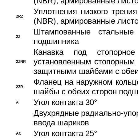
(NBR), армированные листо
Уплотнения низкого трения
2RZ
(NBR), армированные листо
Штампованные стальные
2Z
подшипника
Канавка под стопорно
установленным стопорным
2ZNR
защитными шайбами с обеи
Фланец на наружном кольц
2ZR
шайбы с обеих сторон под
Угол контакта 30°
A
Двухрядные радиально-упо
ввода шариков
Угол контакта 25°
AC