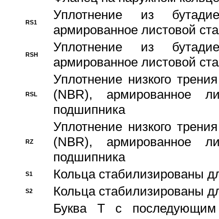
Уплотнение из бутадие
RS1
армированное листовой ста
Уплотнение из бутадие
RSH
армированное листовой ста
Уплотнение низкого трения
(NBR), армированное л
RSL
подшипника
Уплотнение низкого трения
(NBR), армированное л
RZ
подшипника
Кольца стабилизированы дл
S1
Кольца стабилизированы дл
S2
Буква T с последующим