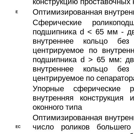
конструкцию проставочных 
Оптимизированная внутрен
E
Сферические роликопод
подшипника d < 65 мм - дв
внутреннее кольцо без
центрируемое по внутренн
подшипника d > 65 мм: дв
внутреннее кольцо без
центрируемое по сепарато
Упорные сферические ро
внутренняя конструкция 
оконного типа
Oптимизированная внутренн
число роликов большего
EC