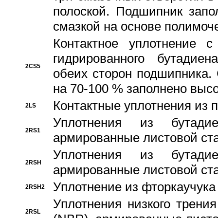
полоской. Подшипник запо
смазкой на основе полимо
Контактное уплотнение 
гидрированного бутадиен
2CS5
обеих сторон подшипника.
на 70-100 % заполнено выс
Контактные уплотнения из 
2LS
Уплотнения из бутадие
2RS1
армированные листовой ста
Уплотнения из бутадие
2RSH
армированные листовой ста
Уплотнение из фторкаучука
2RSH2
Уплотнения низкого трения
2RSL