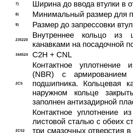
Ширина до ввода втулки в 
7)
Минимальный размер для п
8)
Размер до запрессовки втул
9)
Внутреннее кольцо из 
235220
канавками на посадочной п
C2H + CNL
344524
Контактное уплотнение и
(NBR) с армированием 
подшипника. Кольцевая к
2CS
наружном кольце закрыт
заполнен антизадирной пла
Контактное уплотнение и
листовой сталью с обеих с
три смазочных отверстия в
2CS2