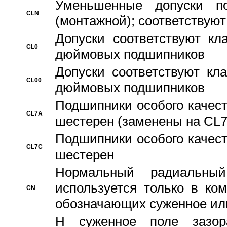
Уменьшенные допуски 
CLN
(монтажной); соответствуют
Допуски соответствуют кл
CL0
дюймовых подшипников
Допуски соответствуют кл
CL00
дюймовых подшипников
Подшипники особого качест
CL7A
шестерен (заменены на CL
Подшипники особого качест
CL7C
шестерен
Hормальный радиальный
используется только в ко
CN
обозначающих суженное ил
H суженное поле зазора