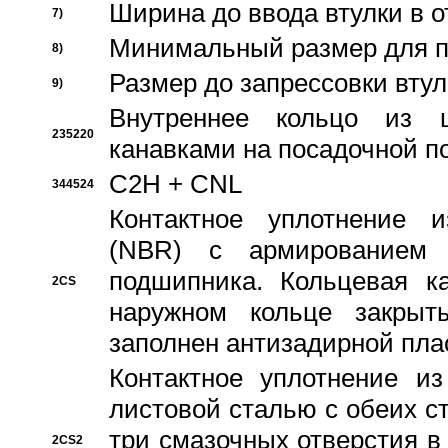
Ширина до ввода втулки в 
7)
Минимальный размер для п
8)
Размер до запрессовки втул
9)
Внутреннее кольцо из 
235220
канавками на посадочной п
C2H + CNL
344524
Контактное уплотнение и
(NBR) с армированием 
подшипника. Кольцевая к
2CS
наружном кольце закрыт
заполнен антизадирной пла
Контактное уплотнение и
листовой сталью с обеих с
три смазочных отверстия в
2CS2