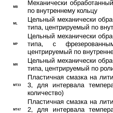
Механически обработанный
MB
по внутреннему кольцу
Цельный механически обра
ML
типа, центрируемый по вну
Цельный механически обра
типа, с фрезерованны
MP
центрируемый по внутренне
Цельный механически обра
MR
типа, центрируемый по рол
Пластичная смазка на лити
3, для интервала темпера
MT33
количество)
Пластичная смазка на лити
2, для интервала темпера
MT47