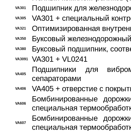
Подшипник для железнодор
VA301
VA301 + специальный контр
VA305
Оптимизированная внутрен
VA321
Буксовый железнодорожный
VA350
Буксовый подшипник, соотв
VA380
VA301 + VL0241
VA3091
Подшипники для вибром
VA405
сепараторами
VA405 + отверстие с покры
VA406
Бомбинированные дорожк
VA606
специальная термообработ
Бомбинированные дорожк
VA607
специальная термообработ