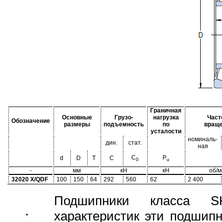
Граничная
Основные
Грузо-
нагрузка
Част
Обозначение
размеры
подъемность
по
вращ
усталости
номиналь-
дин.
стат.
ная
C
P
d
D
T
C
0
u
-
мм
кН
кН
об/м
32020 X/QDF
100
150
64
292
560
62
2 400
Подшипники класса S
характеристик эти подшип
*