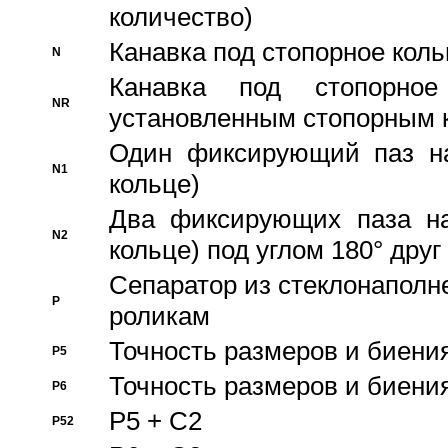
количество)
Канавка под стопорное кол
N
Канавка под стопорно
NR
установленным стопорным 
Один фиксирующий паз на
N1
кольце)
Два фиксирующих паза на
N2
кольце) под углом 180° друг 
Cепаратор из стеклонаполн
P
роликам
Точность размеров и биения
P5
Точность размеров и биения
P6
P5 + C2
P52