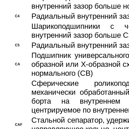
внутренний зазор больше н
Pадиальный внутренний за
C4
Шарикоподшипники с че
внутренний зазор больше C
Pадиальный внутренний за
C5
Подшипник универсального
образной или Х-образной с
CA
нормального (CB)
Сферические роликопо
механически обработанный
борта на внутреннем 
центрируемое по внутренне
Стальной сепаратор, удерж
CAF