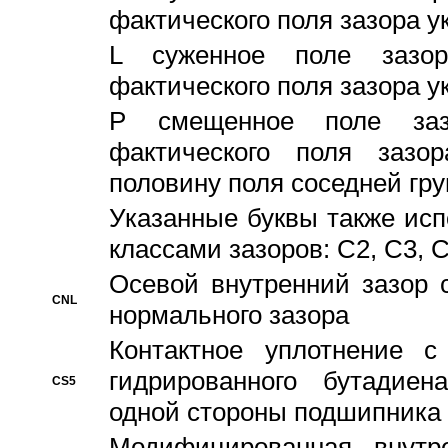
фактического поля зазора у
L суженное поле зазор
фактического поля зазора у
P смещенное поле заз
фактического поля заз
половину поля соседней гр
Указанные буквы также ис
классами зазоров: С2, C3, 
Осевой внутренний зазор 
CNL
нормального зазора
Контактное уплотнение 
гидрированного бутадиен
CS5
одной стороны подшипника
Модифицированная внутре