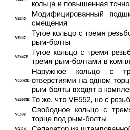
кольца и повышенная точн
Модифицированный подши
VE240
смещения
Тугое кольцо с тремя резь
VE447
рым-болты
Тугое кольцо с тремя рез
VE447E
тремя рым-болтами в компл
Наружное кольцо с тр
отверстиями на одном торце
VE552(E)
рым-болты входят в компле
То же, что VE552, но с рез
VE553(E)
Свободное кольцо с трем
VE632
торце под рым-болты
Сепаратор из штампованной
VG114