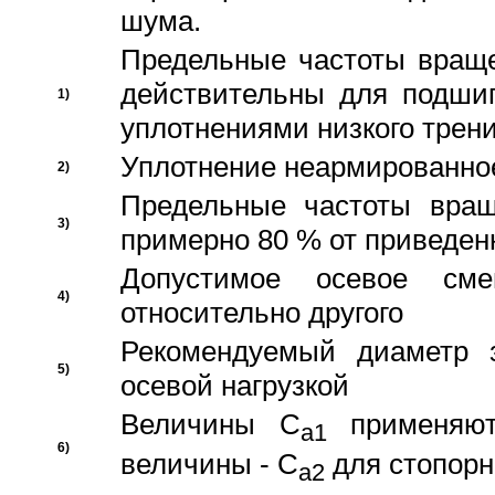
шума.
Предельные частоты враще
действительны для подши
1)
уплотнениями низкого трени
Уплотнение неармированно
2)
Предельные частоты вращ
3)
примерно 80 % от приведен
Допустимое осевое сме
4)
относительно другого
Рекомендуемый диаметр 
5)
осевой нагрузкой
Величины C
применяют
a1
6)
величины - C
для стопорн
a2