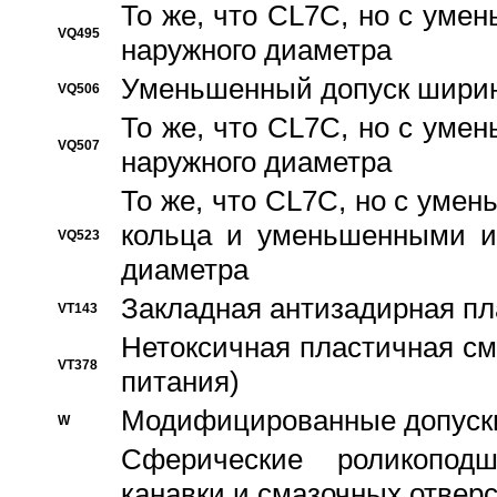
То же, что CL7C, но с ум
VQ495
наружного диаметра
Уменьшенный допуск ширин
VQ506
То же, что CL7C, но с ум
VQ507
наружного диаметра
То же, что CL7C, но с уме
кольца и уменьшенными и
VQ523
диаметра
Закладная антизадирная пл
VT143
Нетоксичная пластичная сма
VT378
питания)
Модифицированные допуски
W
Сферические роликопод
канавки и смазочных отвер