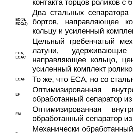
контакта торцов роликов с 
Два стальных сепаратора 
бортов, направляющее ко
EC(J),
ECC(J)
кольцу и усиленный компле
Цельный гребенчатый мех
латуни, удерживающи
ECA,
ECAC
направляющее кольцо, цен
усиленный комплект ролико
То же, что ECA, но со стал
ECAF
Оптимизированная внут
EF
обработанный сепаратор из
Оптимизированная внут
EM
обработанный сепаратор из
Механически обработанный