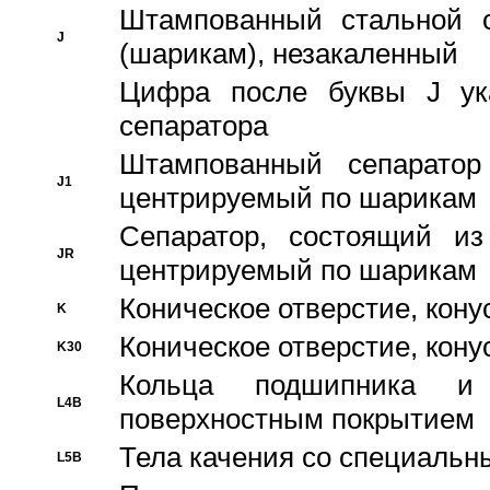
Штампованный стальной с
J
(шарикам), незакаленный
Цифра после буквы J ука
сепаратора
Штампованный сепаратор
J1
центрируемый по шарикам
Сепаратор, состоящий из
JR
центрируемый по шарикам
Коническое отверстие, кону
K
Коническое отверстие, кону
K30
Кольца подшипника и
L4B
поверхностным покрытием
Тела качения со специаль
L5B