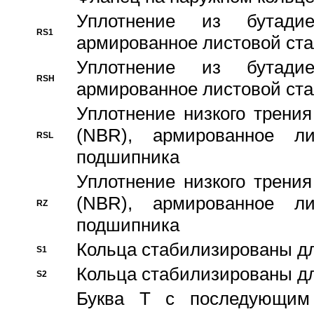
Уплотнение из бутадие
RS1
армированное листовой ста
Уплотнение из бутадие
RSH
армированное листовой ста
Уплотнение низкого трения
(NBR), армированное л
RSL
подшипника
Уплотнение низкого трения
(NBR), армированное л
RZ
подшипника
Кольца стабилизированы дл
S1
Кольца стабилизированы дл
S2
Буква T с последующим