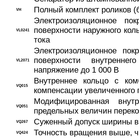
Полный комплект роликов (
VH
Электроизоляционное по
поверхности наружного коль
VL0241
тока
Электроизоляционное пок
поверхности внутреннег
VL2071
напряжение до 1 000 В
Bнутреннее кольцо с ком
VQ015
компенсации увеличенного 
Модифицированная внут
VQ051
предельных величин переко
Суженный допуск ширины вн
VQ267
Точность вращения выше, 
VQ424