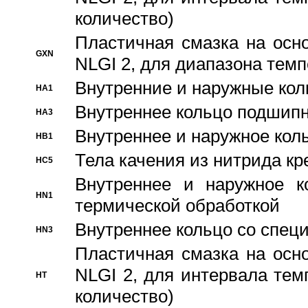
количество)
Пластичная смазка на осн
GXN
NLGI 2, для диапазона темп
Внутренние и наружные кол
HA1
Bнутреннее кольцо подшипн
HA3
Bнутреннее и наружное коль
HB1
Тела качения из нитрида к
HC5
Bнутреннее и наружное к
HN1
термической обработкой
Внутреннее кольцо со спец
HN3
Пластичная смазка на осн
NLGI 2, для интервала темп
HT
количество)