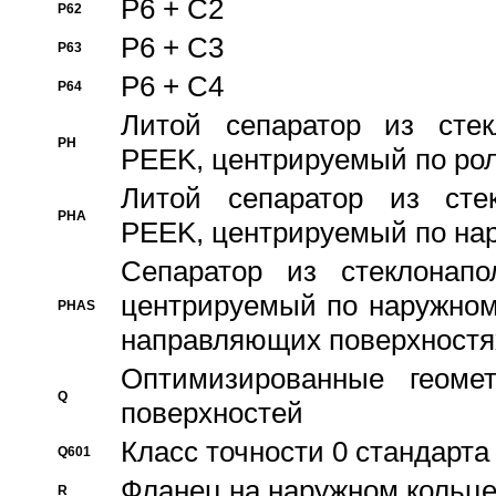
P6 + C2
P62
P6 + C3
P63
P6 + C4
P64
Литой сепаратор из стек
PH
PEEK, центрируемый по ро
Литой сепаратор из стек
PHA
PEEK, центрируемый по на
Сепаратор из стеклонапо
центрируемый по наружном
PHAS
направляющих поверхностя
Оптимизированные геомет
Q
поверхностей
Класс точности 0 стандар
Q601
Фланец на наружном кольц
R