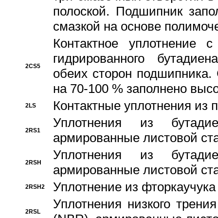
полоской. Подшипник запо
смазкой на основе полимо
Контактное уплотнение 
гидрированного бутадиен
2CS5
обеих сторон подшипника.
на 70-100 % заполнено выс
Контактные уплотнения из 
2LS
Уплотнения из бутадие
2RS1
армированные листовой ста
Уплотнения из бутадие
2RSH
армированные листовой ста
Уплотнение из фторкаучука
2RSH2
Уплотнения низкого трения
2RSL