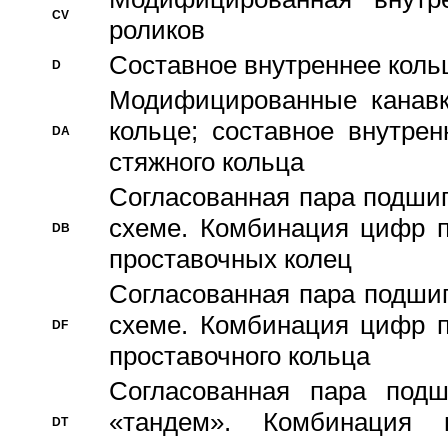
CV
роликов
Составное внутреннее кольц
D
Модифицированные канавк
кольце; составное внутре
DA
стяжного кольца
Согласованная пара подши
схеме. Комбинация цифр п
DB
проставочных колец
Согласованная пара подши
схеме. Комбинация цифр п
DF
проставочного кольца
Согласованная пара под
«тандем». Комбинация
DT