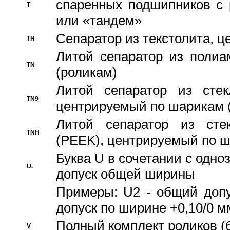
спаренных подшипников с 
T
или «тандем»
Сепаратор из текстолита, 
TH
Литой сепаратор из полиа
TN
(роликам)
Литой сепаратор из стекл
TN9
центрируемый по шарикам 
Литой сепаратор из стек
TNH
(PEEK), центрируемый по 
Буква U в сочетании с одн
U.
допуск общей ширины
Примеры: U2 - общий допу
допуск по ширине +0,10/0 м
Полный комплект роликов (
V