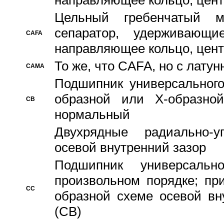
направляющее кольцо, цент
Цельный гребенчатый м
сепаратор, удерживающ
CAFA
направляющее кольцо, цент
То же, что CAFA, но с лату
CAMA
Подшипник универсального
образной или Х-образно
CB
нормальный
Двухрядные радиально-
осевой внутренний зазор
Подшипник универсальн
произвольном порядке; пр
CC
образной схеме осевой вн
(CB)