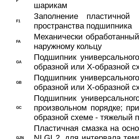
F
шарикам
Заполнение пластичной
F1
пространства подшипника
Механически обработанный
FA
наружному кольцу
Подшипник универсального
GA
образной или Х-образной сх
Подшипник универсального
GB
образной или Х-образной с
Подшипник универсального
произвольном порядке; пр
GC
образной схеме - тяжелый 
Пластичная смазка на осно
NLGI 2, для интервала темп
GJN