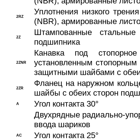
(NBR), армированные листо
Уплотнения низкого трения
2RZ
(NBR), армированные листо
Штампованные стальные
2Z
подшипника
Канавка под стопорно
установленным стопорным
2ZNR
защитными шайбами с обеи
Фланец на наружном кольц
2ZR
шайбы с обеих сторон под
Угол контакта 30°
A
Двухрядные радиально-упо
ввода шариков
Угол контакта 25°
AC