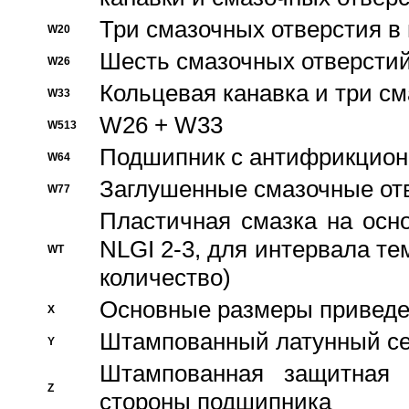
Три смазочных отверстия в
W20
Шесть смазочных отверстий
W26
Кольцевая канавка и три с
W33
W26 + W33
W513
Подшипник с антифрикционн
W64
Заглушенные смазочные от
W77
Пластичная смазка на осн
NLGI 2-3, для интервала те
WT
количество)
Основные размеры приведен
X
Штампованный латунный се
Y
Штампованная защитная
Z
стороны подшипника