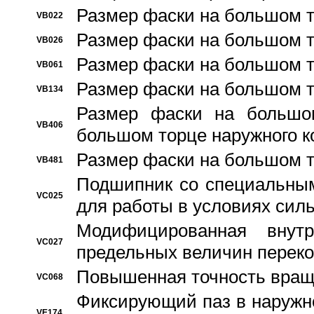
Размер фаски на большом т
VB022
Размер фаски на большом т
VB026
Размер фаски на большом т
VB061
Размер фаски на большом т
VB134
Размер фаски на большо
VB406
большом торце наружного к
Размер фаски на большом т
VB481
Подшипник со специальным
VC025
для работы в условиях сил
Модифицированная внут
VC027
предельных величин переко
Повышенная точность вращ
VC068
Фиксирующий паз в наружн
VE174