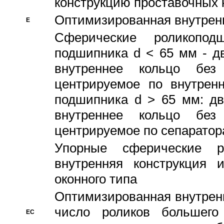
конструкцию проставочных 
Оптимизированная внутрен
E
Сферические роликопод
подшипника d < 65 мм - дв
внутреннее кольцо без
центрируемое по внутренн
подшипника d > 65 мм: дв
внутреннее кольцо без
центрируемое по сепарато
Упорные сферические ро
внутренняя конструкция 
оконного типа
Oптимизированная внутренн
число роликов большего
EC