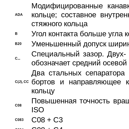
Модифицированные канавк
кольце; составное внутре
ADA
стяжного кольца
Угол контакта больше угла 
B
Уменьшенный допуск шири
B20
Специальный зазор. Двух-
C...
обозначает средний осевой
Два стальных сепаратора 
бортов и направляющее к
C(J), CC
кольцу
Повышенная точность враще
C08
ISO
C08 + C3
C083