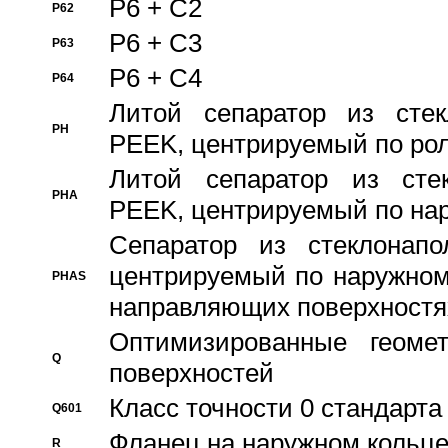
P6 + C2
P62
P6 + C3
P63
P6 + C4
P64
Литой сепаратор из стек
PH
PEEK, центрируемый по ро
Литой сепаратор из стек
PHA
PEEK, центрируемый по на
Сепаратор из стеклонапо
центрируемый по наружном
PHAS
направляющих поверхностя
Оптимизированные геомет
Q
поверхностей
Класс точности 0 стандар
Q601
Фланец на наружном кольц
R