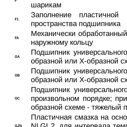
F
шарикам
Заполнение пластичной
F1
пространства подшипника
Механически обработанный
FA
наружному кольцу
Подшипник универсального
GA
образной или Х-образной сх
Подшипник универсального
GB
образной или Х-образной с
Подшипник универсального
произвольном порядке; пр
GC
образной схеме - тяжелый 
Пластичная смазка на осно
NLGI 2, для интервала темп
GJN