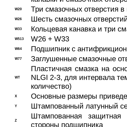
Три смазочных отверстия в
W20
Шесть смазочных отверстий
W26
Кольцевая канавка и три с
W33
W26 + W33
W513
Подшипник с антифрикционн
W64
Заглушенные смазочные от
W77
Пластичная смазка на осн
NLGI 2-3, для интервала те
WT
количество)
Основные размеры приведен
X
Штампованный латунный се
Y
Штампованная защитная
Z
стороны подшипника