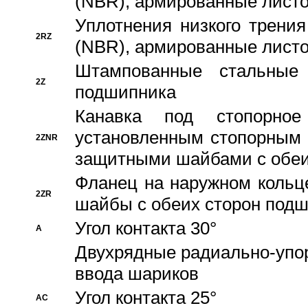
(NBR), армированные листо
Уплотнения низкого трения
2RZ
(NBR), армированные листо
Штампованные стальные
2Z
подшипника
Канавка под стопорно
установленным стопорным
2ZNR
защитными шайбами с обеи
Фланец на наружном кольц
2ZR
шайбы с обеих сторон под
Угол контакта 30°
A
Двухрядные радиально-упо
ввода шариков
Угол контакта 25°
AC