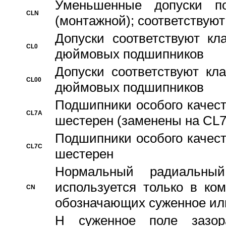
Уменьшенные допуски 
CLN
(монтажной); соответствуют
Допуски соответствуют кл
CL0
дюймовых подшипников
Допуски соответствуют кл
CL00
дюймовых подшипников
Подшипники особого качест
CL7A
шестерен (заменены на CL
Подшипники особого качест
CL7C
шестерен
Hормальный радиальный
используется только в ко
CN
обозначающих суженное ил
H суженное поле зазора