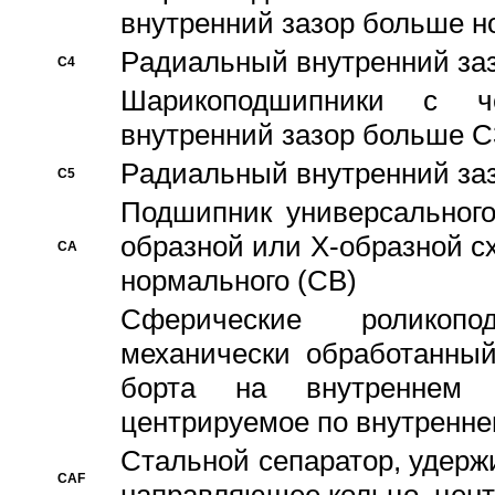
внутренний зазор больше н
Pадиальный внутренний за
C4
Шарикоподшипники с че
внутренний зазор больше C
Pадиальный внутренний за
C5
Подшипник универсального
образной или Х-образной с
CA
нормального (CB)
Сферические роликопо
механически обработанный
борта на внутреннем 
центрируемое по внутренне
Стальной сепаратор, удерж
CAF