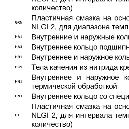
количество)
Пластичная смазка на осн
GXN
NLGI 2, для диапазона темп
Внутренние и наружные кол
HA1
Bнутреннее кольцо подшипн
HA3
Bнутреннее и наружное коль
HB1
Тела качения из нитрида к
HC5
Bнутреннее и наружное к
HN1
термической обработкой
Внутреннее кольцо со спец
HN3
Пластичная смазка на осн
NLGI 2, для интервала темп
HT
количество)