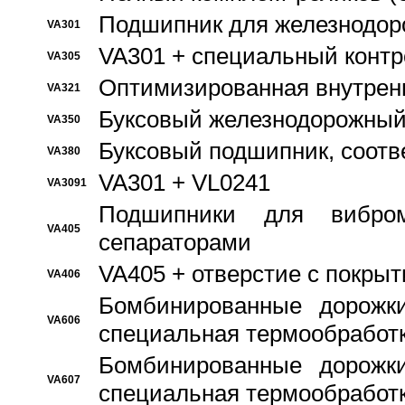
Подшипник для железнодор
VA301
VA301 + специальный контр
VA305
Оптимизированная внутрен
VA321
Буксовый железнодорожный
VA350
Буксовый подшипник, соотв
VA380
VA301 + VL0241
VA3091
Подшипники для вибром
VA405
сепараторами
VA405 + отверстие с покры
VA406
Бомбинированные дорожк
VA606
специальная термообработ
Бомбинированные дорожк
VA607
специальная термообработ