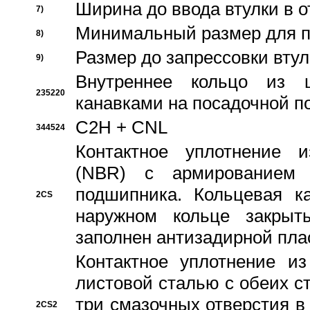
Ширина до ввода втулки в 
7)
Минимальный размер для п
8)
Размер до запрессовки втул
9)
Внутреннее кольцо из 
235220
канавками на посадочной п
C2H + CNL
344524
Контактное уплотнение и
(NBR) с армированием 
подшипника. Кольцевая к
2CS
наружном кольце закрыт
заполнен антизадирной пла
Контактное уплотнение и
листовой сталью с обеих с
три смазочных отверстия в
2CS2