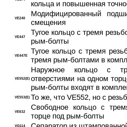
кольца и повышенная точн
Модифицированный подши
VE240
смещения
Тугое кольцо с тремя резь
VE447
рым-болты
Тугое кольцо с тремя рез
VE447E
тремя рым-болтами в компл
Наружное кольцо с тр
отверстиями на одном торце
VE552(E)
рым-болты входят в компле
То же, что VE552, но с рез
VE553(E)
Свободное кольцо с трем
VE632
торце под рым-болты
Сепаратор из штампованной
VG114