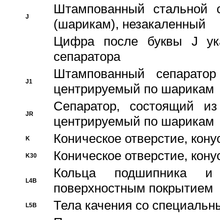
Штампованный стальной с
J
(шарикам), незакаленный
Цифра после буквы J ука
сепаратора
Штампованный сепаратор
J1
центрируемый по шарикам
Сепаратор, состоящий из
JR
центрируемый по шарикам
Коническое отверстие, кону
K
Коническое отверстие, кону
K30
Кольца подшипника и
L4B
поверхностным покрытием
Тела качения со специаль
L5B