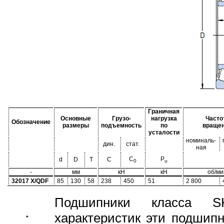
Граничная
Основные
Грузо-
нагрузка
Часто
Обозначение
размеры
подъемность
по
враще
усталости
номиналь-
дин.
стат.
ная
C
P
d
D
T
C
0
u
-
мм
кН
кН
об/ми
32017 X/QDF
85
130
58
238
450
51
2 800
Подшипники класса S
характеристик эти подшип
*