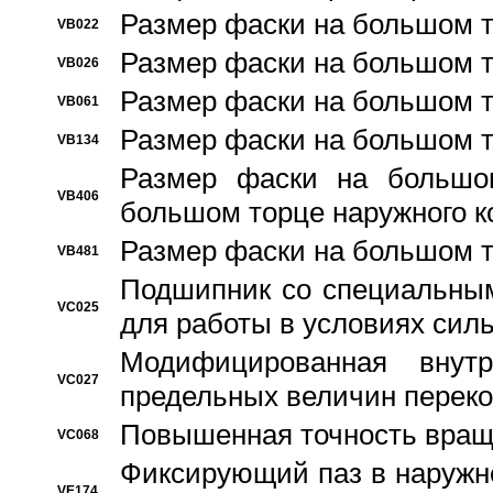
Размер фаски на большом т
VB022
Размер фаски на большом т
VB026
Размер фаски на большом т
VB061
Размер фаски на большом т
VB134
Размер фаски на большо
VB406
большом торце наружного к
Размер фаски на большом т
VB481
Подшипник со специальным
VC025
для работы в условиях сил
Модифицированная внут
VC027
предельных величин переко
Повышенная точность вращ
VC068
Фиксирующий паз в наружн
VE174