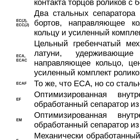
контакта торцов роликов с 
Два стальных сепаратора 
бортов, направляющее ко
EC(J),
ECC(J)
кольцу и усиленный компле
Цельный гребенчатый мех
латуни, удерживающи
ECA,
ECAC
направляющее кольцо, цен
усиленный комплект ролико
То же, что ECA, но со стал
ECAF
Оптимизированная внут
EF
обработанный сепаратор из
Оптимизированная внут
EM
обработанный сепаратор из
Механически обработанный