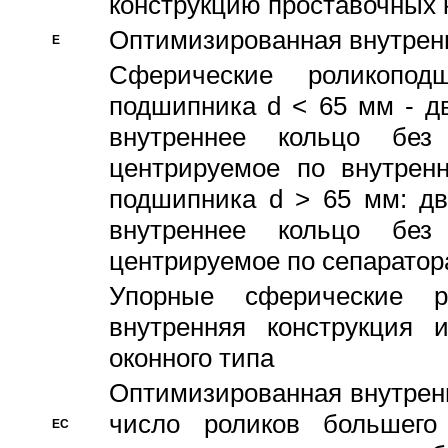
конструкцию проставочных 
Оптимизированная внутрен
E
Сферические роликопод
подшипника d < 65 мм - дв
внутреннее кольцо без
центрируемое по внутренн
подшипника d > 65 мм: дв
внутреннее кольцо без
центрируемое по сепарато
Упорные сферические ро
внутренняя конструкция 
оконного типа
Oптимизированная внутренн
число роликов большего
EC