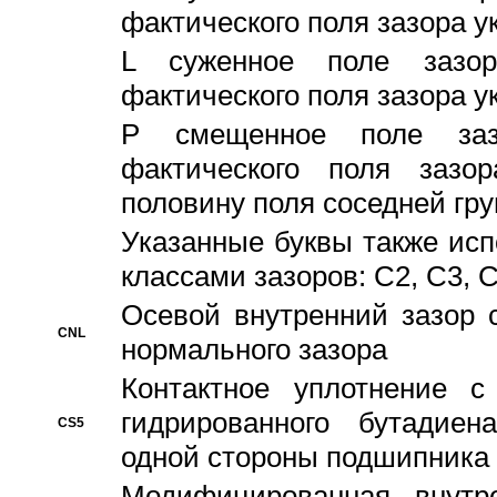
фактического поля зазора у
L суженное поле зазор
фактического поля зазора у
P смещенное поле заз
фактического поля заз
половину поля соседней гр
Указанные буквы также ис
классами зазоров: С2, C3, 
Осевой внутренний зазор 
CNL
нормального зазора
Контактное уплотнение 
гидрированного бутадиен
CS5
одной стороны подшипника
Модифицированная внутре