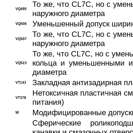
То же, что CL7C, но с ум
VQ495
наружного диаметра
Уменьшенный допуск ширин
VQ506
То же, что CL7C, но с ум
VQ507
наружного диаметра
То же, что CL7C, но с уме
кольца и уменьшенными и
VQ523
диаметра
Закладная антизадирная пл
VT143
Нетоксичная пластичная сма
VT378
питания)
Модифицированные допуски
W
Сферические роликопод
канавки и смазочных отвер