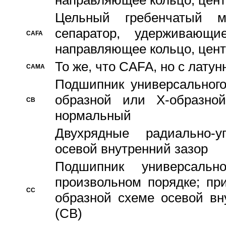
направляющее кольцо, цент
Цельный гребенчатый м
сепаратор, удерживающ
CAFA
направляющее кольцо, цент
То же, что CAFA, но с лату
CAMA
Подшипник универсального
образной или Х-образно
CB
нормальный
Двухрядные радиально-
осевой внутренний зазор
Подшипник универсальн
произвольном порядке; пр
CC
образной схеме осевой вн
(CB)