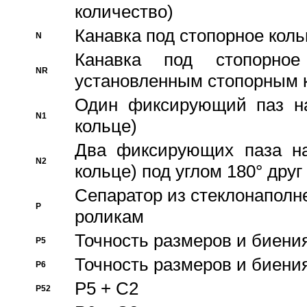
количество)
Канавка под стопорное кол
N
Канавка под стопорно
NR
установленным стопорным 
Один фиксирующий паз на
N1
кольце)
Два фиксирующих паза на
N2
кольце) под углом 180° друг 
Cепаратор из стеклонаполн
P
роликам
Точность размеров и биения
P5
Точность размеров и биения
P6
P5 + C2
P52