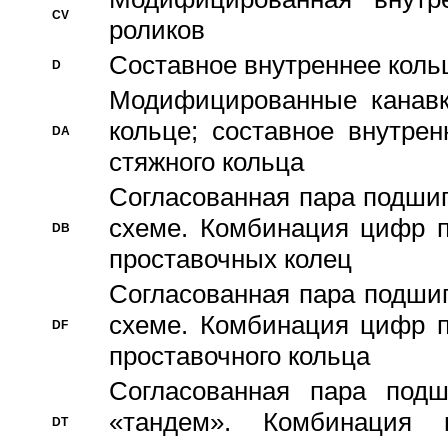
CV
роликов
Составное внутреннее кольц
D
Модифицированные канавк
кольце; составное внутре
DA
стяжного кольца
Согласованная пара подши
схеме. Комбинация цифр п
DB
проставочных колец
Согласованная пара подши
схеме. Комбинация цифр п
DF
проставочного кольца
Согласованная пара под
«тандем». Комбинация
DT