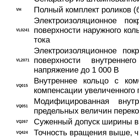
Полный комплект роликов (
VH
Электроизоляционное по
поверхности наружного коль
VL0241
тока
Электроизоляционное пок
поверхности внутреннег
VL2071
напряжение до 1 000 В
Bнутреннее кольцо с ком
VQ015
компенсации увеличенного 
Модифицированная внут
VQ051
предельных величин переко
Суженный допуск ширины вн
VQ267
Точность вращения выше, 
VQ424