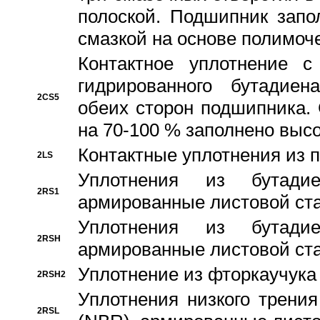
полоской. Подшипник запо
смазкой на основе полимо
Контактное уплотнение 
гидрированного бутадиен
2CS5
обеих сторон подшипника.
на 70-100 % заполнено выс
Контактные уплотнения из 
2LS
Уплотнения из бутадие
2RS1
армированные листовой ста
Уплотнения из бутадие
2RSH
армированные листовой ста
Уплотнение из фторкаучука
2RSH2
Уплотнения низкого трения
2RSL