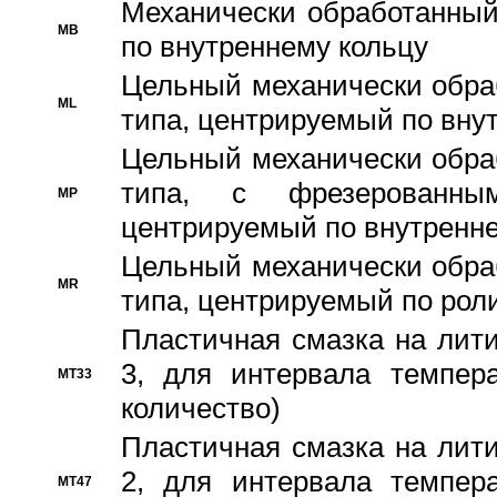
Механически обработанный
MB
по внутреннему кольцу
Цельный механически обра
ML
типа, центрируемый по вну
Цельный механически обра
типа, с фрезерованны
MP
центрируемый по внутренне
Цельный механически обра
MR
типа, центрируемый по рол
Пластичная смазка на лити
3, для интервала темпера
MT33
количество)
Пластичная смазка на лити
2, для интервала темпера
MT47