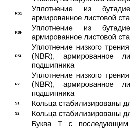
Уплотнение из бутадие
RS1
армированное листовой ста
Уплотнение из бутадие
RSH
армированное листовой ста
Уплотнение низкого трения
(NBR), армированное л
RSL
подшипника
Уплотнение низкого трения
(NBR), армированное л
RZ
подшипника
Кольца стабилизированы дл
S1
Кольца стабилизированы дл
S2
Буква T с последующим