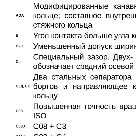
Модифицированные канавк
кольце; составное внутре
ADA
стяжного кольца
Угол контакта больше угла 
B
Уменьшенный допуск шири
B20
Специальный зазор. Двух-
C...
обозначает средний осевой
Два стальных сепаратора 
бортов и направляющее к
C(J), CC
кольцу
Повышенная точность враще
C08
ISO
C08 + C3
C083