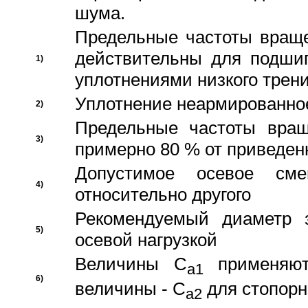
шума.
Предельные частоты враще
действительны для подши
1)
уплотнениями низкого трени
Уплотнение неармированно
2)
Предельные частоты вращ
3)
примерно 80 % от приведен
Допустимое осевое сме
4)
относительно другого
Рекомендуемый диаметр 
5)
осевой нагрузкой
Величины C
применяют
a1
6)
величины - C
для стопорн
a2