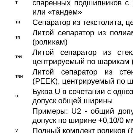
спаренных подшипников с 
T
или «тандем»
Сепаратор из текстолита, 
TH
Литой сепаратор из полиа
TN
(роликам)
Литой сепаратор из стекл
TN9
центрируемый по шарикам 
Литой сепаратор из стек
TNH
(PEEK), центрируемый по 
Буква U в сочетании с одн
U.
допуск общей ширины
Примеры: U2 - общий допу
допуск по ширине +0,10/0 м
Полный комплект роликов (
V