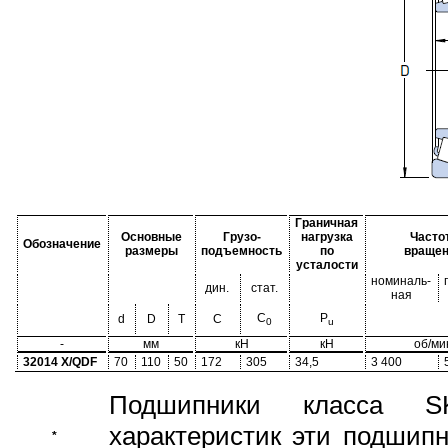
Граничная
Основные
Грузо-
нагрузка
Часто
Обозначение
размеры
подъемность
по
враще
усталости
номиналь-
дин.
стат.
ная
C
P
d
D
T
C
0
u
-
мм
кН
кН
об/ми
32014 X/QDF
70
110
50
172
305
34,5
3 400
Подшипники класса S
характеристик эти подшип
*