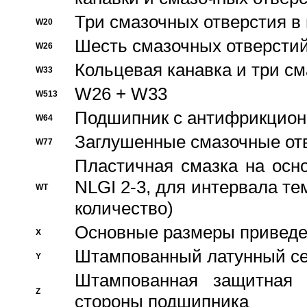
Три смазочных отверстия в
W20
Шесть смазочных отверстий
W26
Кольцевая канавка и три с
W33
W26 + W33
W513
Подшипник с антифрикционн
W64
Заглушенные смазочные от
W77
Пластичная смазка на осн
NLGI 2-3, для интервала те
WT
количество)
Основные размеры приведен
X
Штампованный латунный се
Y
Штампованная защитная
Z
стороны подшипника