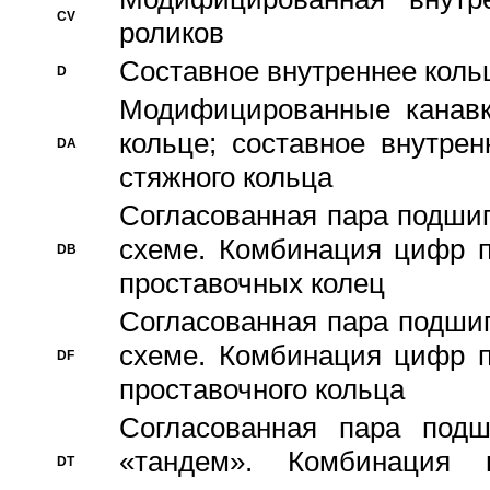
CV
роликов
Составное внутреннее кольц
D
Модифицированные канавк
кольце; составное внутре
DA
стяжного кольца
Согласованная пара подши
схеме. Комбинация цифр п
DB
проставочных колец
Согласованная пара подши
схеме. Комбинация цифр п
DF
проставочного кольца
Согласованная пара под
«тандем». Комбинация
DT