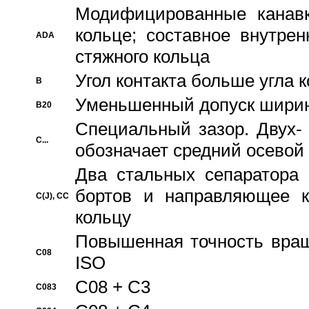
Модифицированные канавк
кольце; составное внутре
ADA
стяжного кольца
Угол контакта больше угла 
B
Уменьшенный допуск шири
B20
Специальный зазор. Двух-
C...
обозначает средний осевой
Два стальных сепаратора 
бортов и направляющее к
C(J), CC
кольцу
Повышенная точность враще
C08
ISO
C08 + C3
C083