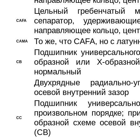
направляющее кольцо, цент
Цельный гребенчатый м
сепаратор, удерживающ
CAFA
направляющее кольцо, цент
То же, что CAFA, но с лату
CAMA
Подшипник универсального
образной или Х-образно
CB
нормальный
Двухрядные радиально-
осевой внутренний зазор
Подшипник универсальн
произвольном порядке; пр
CC
образной схеме осевой вн
(CB)