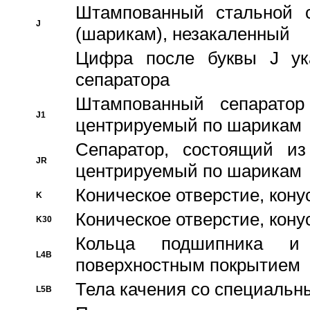
Штампованный стальной с
J
(шарикам), незакаленный
Цифра после буквы J ука
сепаратора
Штампованный сепаратор
J1
центрируемый по шарикам
Сепаратор, состоящий из
JR
центрируемый по шарикам
Коническое отверстие, кону
K
Коническое отверстие, кону
K30
Кольца подшипника и
L4B
поверхностным покрытием
Тела качения со специаль
L5B