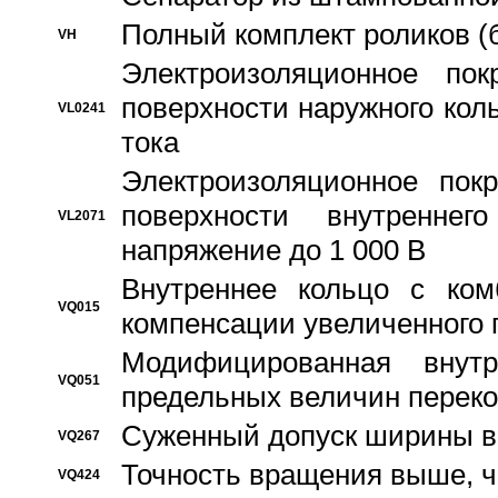
Полный комплект роликов (
VH
Электроизоляционное по
поверхности наружного коль
VL0241
тока
Электроизоляционное пок
поверхности внутреннег
VL2071
напряжение до 1 000 В
Bнутреннее кольцо с ком
VQ015
компенсации увеличенного 
Модифицированная внут
VQ051
предельных величин переко
Суженный допуск ширины вн
VQ267
Точность вращения выше, 
VQ424