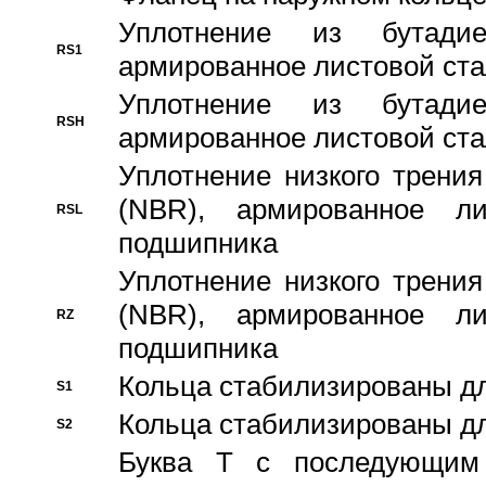
Уплотнение из бутадие
RS1
армированное листовой ста
Уплотнение из бутадие
RSH
армированное листовой ста
Уплотнение низкого трения
(NBR), армированное л
RSL
подшипника
Уплотнение низкого трения
(NBR), армированное л
RZ
подшипника
Кольца стабилизированы дл
S1
Кольца стабилизированы дл
S2
Буква T с последующим