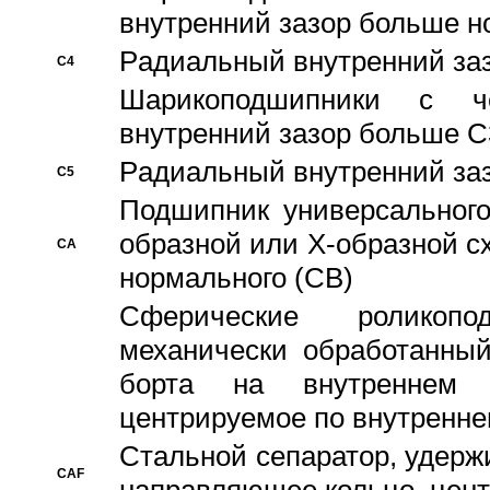
внутренний зазор больше н
Pадиальный внутренний за
C4
Шарикоподшипники с че
внутренний зазор больше C
Pадиальный внутренний за
C5
Подшипник универсального
образной или Х-образной с
CA
нормального (CB)
Сферические роликопо
механически обработанный
борта на внутреннем 
центрируемое по внутренне
Стальной сепаратор, удерж
CAF