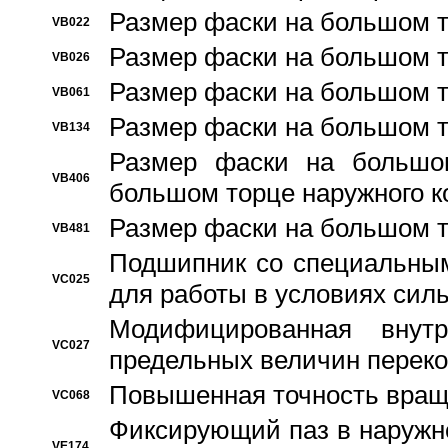
Размер фаски на большом т
VB022
Размер фаски на большом т
VB026
Размер фаски на большом т
VB061
Размер фаски на большом т
VB134
Размер фаски на большо
VB406
большом торце наружного к
Размер фаски на большом т
VB481
Подшипник со специальным
VC025
для работы в условиях сил
Модифицированная внут
VC027
предельных величин переко
Повышенная точность вращ
VC068
Фиксирующий паз в наружн
VE174