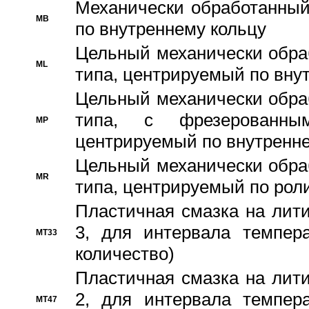
Механически обработанный
MB
по внутреннему кольцу
Цельный механически обра
ML
типа, центрируемый по вну
Цельный механически обра
типа, с фрезерованны
MP
центрируемый по внутренне
Цельный механически обра
MR
типа, центрируемый по рол
Пластичная смазка на лити
3, для интервала темпера
MT33
количество)
Пластичная смазка на лити
2, для интервала темпера
MT47