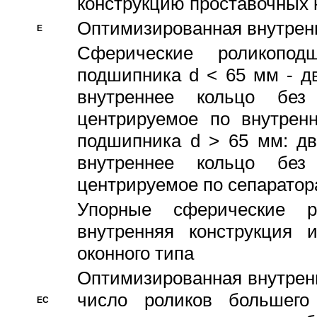
конструкцию проставочных 
Оптимизированная внутрен
E
Сферические роликопод
подшипника d < 65 мм - дв
внутреннее кольцо без
центрируемое по внутренн
подшипника d > 65 мм: дв
внутреннее кольцо без
центрируемое по сепарато
Упорные сферические ро
внутренняя конструкция 
оконного типа
Oптимизированная внутренн
число роликов большего
EC