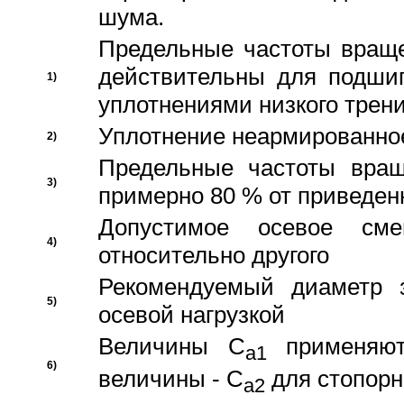
шума.
Предельные частоты враще
действительны для подши
1)
уплотнениями низкого трени
Уплотнение неармированно
2)
Предельные частоты вращ
3)
примерно 80 % от приведен
Допустимое осевое сме
4)
относительно другого
Рекомендуемый диаметр 
5)
осевой нагрузкой
Величины C
применяют
a1
6)
величины - C
для стопорн
a2