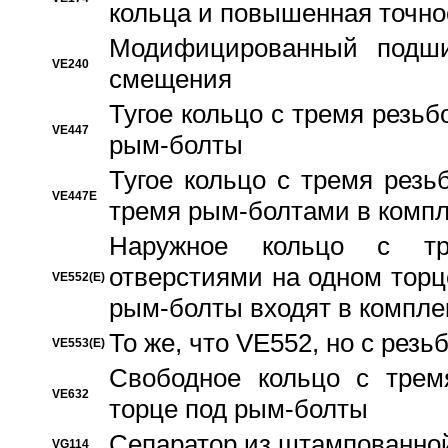
кольца и повышенная точн
Модифицированный подши
VE240
смещения
Тугое кольцо с тремя резь
VE447
рым-болты
Тугое кольцо с тремя рез
VE447E
тремя рым-болтами в компл
Наружное кольцо с тр
отверстиями на одном торце
VE552(E)
рым-болты входят в компле
То же, что VE552, но с рез
VE553(E)
Свободное кольцо с трем
VE632
торце под рым-болты
Сепаратор из штампованной
VG114