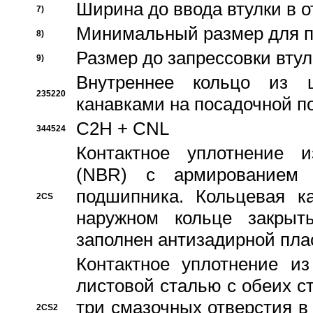
Ширина до ввода втулки в 
7)
Минимальный размер для п
8)
Размер до запрессовки втул
9)
Внутреннее кольцо из 
235220
канавками на посадочной п
C2H + CNL
344524
Контактное уплотнение и
(NBR) с армированием 
подшипника. Кольцевая к
2CS
наружном кольце закрыт
заполнен антизадирной пла
Контактное уплотнение и
листовой сталью с обеих с
три смазочных отверстия в
2CS2