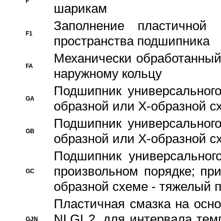
F
шарикам
Заполнение пластичной
F1
пространства подшипника
Механически обработанный
FA
наружному кольцу
Подшипник универсального
GA
образной или Х-образной сх
Подшипник универсального
GB
образной или Х-образной с
Подшипник универсального
произвольном порядке; пр
GC
образной схеме - тяжелый 
Пластичная смазка на осно
NLGI 2, для интервала темп
GJN