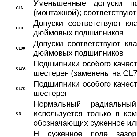
Уменьшенные допуски 
CLN
(монтажной); соответствуют
Допуски соответствуют кл
CL0
дюймовых подшипников
Допуски соответствуют кл
CL00
дюймовых подшипников
Подшипники особого качест
CL7A
шестерен (заменены на CL
Подшипники особого качест
CL7C
шестерен
Hормальный радиальный
используется только в ко
CN
обозначающих суженное ил
H суженное поле зазора