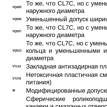
То же, что CL7C, но с ум
VQ495
наружного диаметра
Уменьшенный допуск ширин
VQ506
То же, что CL7C, но с ум
VQ507
наружного диаметра
То же, что CL7C, но с уме
кольца и уменьшенными и
VQ523
диаметра
Закладная антизадирная пл
VT143
Нетоксичная пластичная сма
VT378
питания)
Модифицированные допуски
W
Сферические роликопод
канавки и смазочных отвер