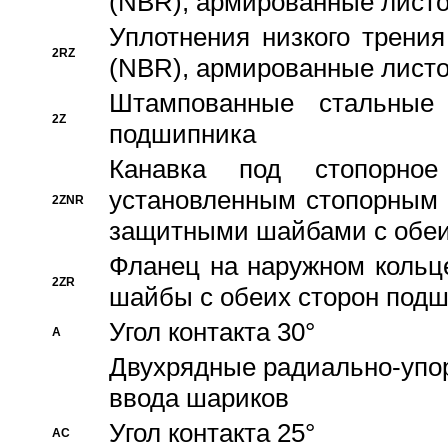
(NBR), армированные листо
Уплотнения низкого трения
2RZ
(NBR), армированные листо
Штампованные стальные
2Z
подшипника
Канавка под стопорно
установленным стопорным
2ZNR
защитными шайбами с обеи
Фланец на наружном кольц
2ZR
шайбы с обеих сторон под
Угол контакта 30°
A
Двухрядные радиально-упо
ввода шариков
Угол контакта 25°
AC