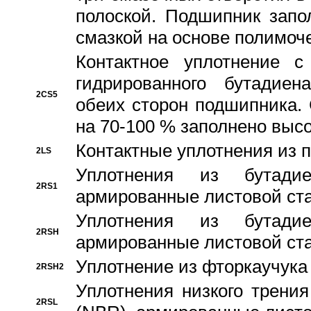
полоской. Подшипник запо
смазкой на основе полимо
Контактное уплотнение 
гидрированного бутадиен
2CS5
обеих сторон подшипника.
на 70-100 % заполнено выс
Контактные уплотнения из 
2LS
Уплотнения из бутадие
2RS1
армированные листовой ста
Уплотнения из бутадие
2RSH
армированные листовой ста
Уплотнение из фторкаучука
2RSH2
Уплотнения низкого трения
2RSL