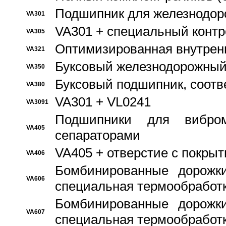
Подшипник для железнодор
VA301
VA301 + специальный контр
VA305
Оптимизированная внутрен
VA321
Буксовый железнодорожный
VA350
Буксовый подшипник, соотв
VA380
VA301 + VL0241
VA3091
Подшипники для вибром
VA405
сепараторами
VA405 + отверстие с покры
VA406
Бомбинированные дорожк
VA606
специальная термообработ
Бомбинированные дорожк
VA607
специальная термообработ