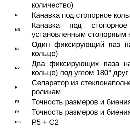
количество)
Канавка под стопорное кол
N
Канавка под стопорно
NR
установленным стопорным 
Один фиксирующий паз на
N1
кольце)
Два фиксирующих паза на
N2
кольце) под углом 180° друг 
Cепаратор из стеклонаполн
P
роликам
Точность размеров и биения
P5
Точность размеров и биения
P6
P5 + C2
P52