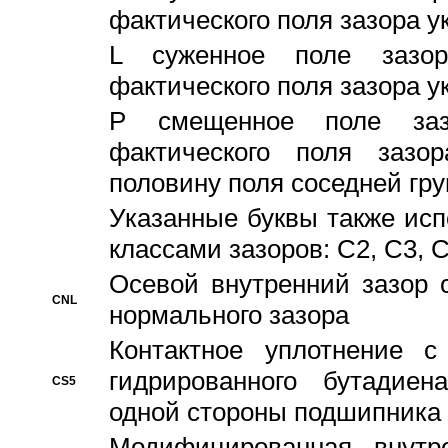
фактического поля зазора у
L суженное поле зазор
фактического поля зазора у
P смещенное поле заз
фактического поля заз
половину поля соседней гр
Указанные буквы также ис
классами зазоров: С2, C3, 
Осевой внутренний зазор 
CNL
нормального зазора
Контактное уплотнение 
гидрированного бутадиен
CS5
одной стороны подшипника
Модифицированная внутре