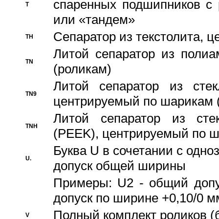
спаренных подшипников с 
T
или «тандем»
Сепаратор из текстолита, 
TH
Литой сепаратор из полиа
TN
(роликам)
Литой сепаратор из стекл
TN9
центрируемый по шарикам 
Литой сепаратор из стек
TNH
(PEEK), центрируемый по 
Буква U в сочетании с одн
U.
допуск общей ширины
Примеры: U2 - общий допу
допуск по ширине +0,10/0 м
Полный комплект роликов (
V