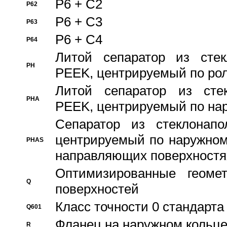
P6 + C2
P62
P6 + C3
P63
P6 + C4
P64
Литой сепаратор из стек
PH
PEEK, центрируемый по ро
Литой сепаратор из стек
PHA
PEEK, центрируемый по на
Сепаратор из стеклонапо
центрируемый по наружном
PHAS
направляющих поверхностя
Оптимизированные геомет
Q
поверхностей
Класс точности 0 стандар
Q601
Фланец на наружном кольц
R