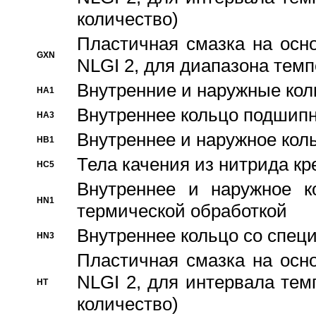
количество)
Пластичная смазка на осн
GXN
NLGI 2, для диапазона темп
Внутренние и наружные кол
HA1
Bнутреннее кольцо подшипн
HA3
Bнутреннее и наружное коль
HB1
Тела качения из нитрида к
HC5
Bнутреннее и наружное к
HN1
термической обработкой
Внутреннее кольцо со спец
HN3
Пластичная смазка на осн
NLGI 2, для интервала темп
HT
количество)