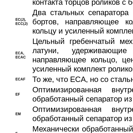
контакта торцов роликов с 
Два стальных сепаратора 
бортов, направляющее ко
EC(J),
ECC(J)
кольцу и усиленный компле
Цельный гребенчатый мех
латуни, удерживающи
ECA,
ECAC
направляющее кольцо, цен
усиленный комплект ролико
То же, что ECA, но со стал
ECAF
Оптимизированная внут
EF
обработанный сепаратор из
Оптимизированная внут
EM
обработанный сепаратор из
Механически обработанный