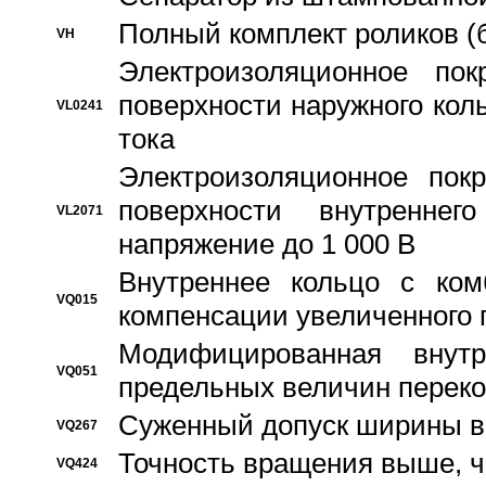
Полный комплект роликов (
VH
Электроизоляционное по
поверхности наружного коль
VL0241
тока
Электроизоляционное пок
поверхности внутреннег
VL2071
напряжение до 1 000 В
Bнутреннее кольцо с ком
VQ015
компенсации увеличенного 
Модифицированная внут
VQ051
предельных величин переко
Суженный допуск ширины вн
VQ267
Точность вращения выше, 
VQ424