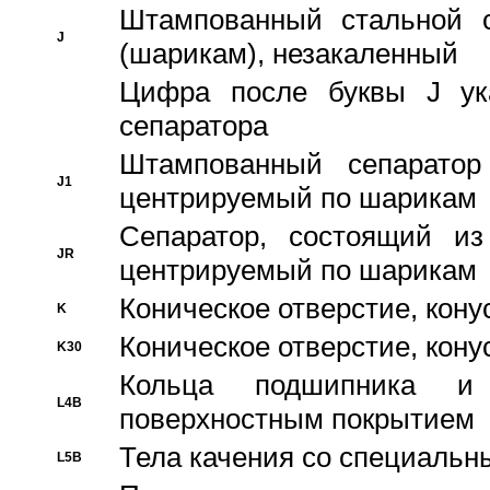
Штампованный стальной с
J
(шарикам), незакаленный
Цифра после буквы J ука
сепаратора
Штампованный сепаратор
J1
центрируемый по шарикам
Сепаратор, состоящий из
JR
центрируемый по шарикам
Коническое отверстие, кону
K
Коническое отверстие, кону
K30
Кольца подшипника и
L4B
поверхностным покрытием
Тела качения со специаль
L5B