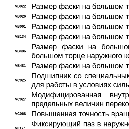
Размер фаски на большом т
VB022
Размер фаски на большом т
VB026
Размер фаски на большом т
VB061
Размер фаски на большом т
VB134
Размер фаски на большо
VB406
большом торце наружного к
Размер фаски на большом т
VB481
Подшипник со специальным
VC025
для работы в условиях сил
Модифицированная внут
VC027
предельных величин переко
Повышенная точность вращ
VC068
Фиксирующий паз в наружн
VE174