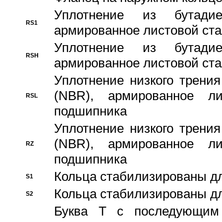
Уплотнение из бутадие
RS1
армированное листовой ста
Уплотнение из бутадие
RSH
армированное листовой ста
Уплотнение низкого трения
(NBR), армированное л
RSL
подшипника
Уплотнение низкого трения
(NBR), армированное л
RZ
подшипника
Кольца стабилизированы дл
S1
Кольца стабилизированы дл
S2
Буква T с последующим