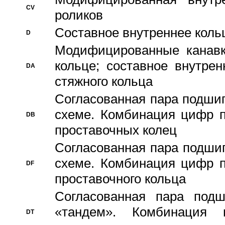
CV
роликов
Составное внутреннее кольц
D
Модифицированные канавк
кольце; составное внутре
DA
стяжного кольца
Согласованная пара подши
схеме. Комбинация цифр п
DB
проставочных колец
Согласованная пара подши
схеме. Комбинация цифр п
DF
проставочного кольца
Согласованная пара под
«тандем». Комбинация
DT