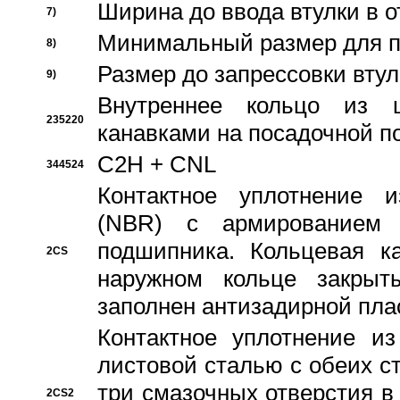
Ширина до ввода втулки в 
7)
Минимальный размер для п
8)
Размер до запрессовки втул
9)
Внутреннее кольцо из 
235220
канавками на посадочной п
C2H + CNL
344524
Контактное уплотнение и
(NBR) с армированием 
подшипника. Кольцевая к
2CS
наружном кольце закрыт
заполнен антизадирной пла
Контактное уплотнение и
листовой сталью с обеих с
три смазочных отверстия в
2CS2