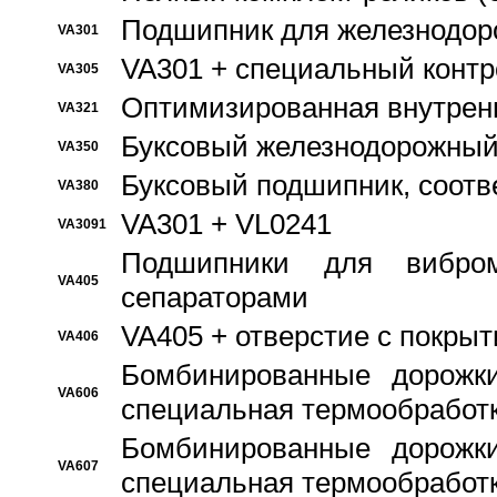
Подшипник для железнодор
VA301
VA301 + специальный контр
VA305
Оптимизированная внутрен
VA321
Буксовый железнодорожный
VA350
Буксовый подшипник, соотв
VA380
VA301 + VL0241
VA3091
Подшипники для вибром
VA405
сепараторами
VA405 + отверстие с покры
VA406
Бомбинированные дорожк
VA606
специальная термообработ
Бомбинированные дорожк
VA607
специальная термообработ