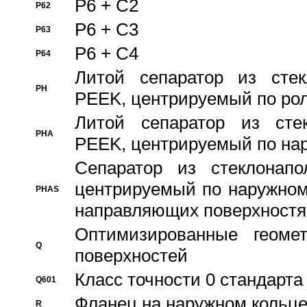
P6 + C2
P62
P6 + C3
P63
P6 + C4
P64
Литой сепаратор из стек
PH
PEEK, центрируемый по ро
Литой сепаратор из стек
PHA
PEEK, центрируемый по на
Сепаратор из стеклонапо
центрируемый по наружном
PHAS
направляющих поверхностя
Оптимизированные геомет
Q
поверхностей
Класс точности 0 стандар
Q601
Фланец на наружном кольц
R