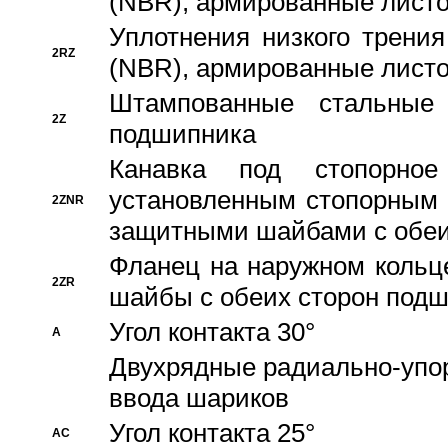
(NBR), армированные листо
Уплотнения низкого трения
2RZ
(NBR), армированные листо
Штампованные стальные
2Z
подшипника
Канавка под стопорно
установленным стопорным
2ZNR
защитными шайбами с обеи
Фланец на наружном кольц
2ZR
шайбы с обеих сторон под
Угол контакта 30°
A
Двухрядные радиально-упо
ввода шариков
Угол контакта 25°
AC