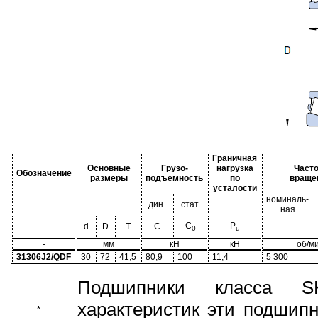
Граничная
Основные
Грузо-
нагрузка
Часто
Обозначение
размеры
подъемность
по
враще
усталости
номиналь-
дин.
стат.
ная
C
P
d
D
T
C
0
u
-
мм
кН
кН
об/м
31306J2/QDF
30
72
41,5
80,9
100
11,4
5 300
Подшипники класса S
характеристик эти подшип
*