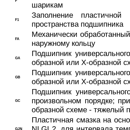
F
шарикам
Заполнение пластичной
F1
пространства подшипника
Механически обработанный
FA
наружному кольцу
Подшипник универсального
GA
образной или Х-образной сх
Подшипник универсального
GB
образной или Х-образной с
Подшипник универсального
произвольном порядке; пр
GC
образной схеме - тяжелый 
Пластичная смазка на осно
NLGI 2, для интервала темп
GJN