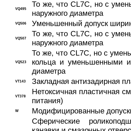
То же, что CL7C, но с ум
VQ495
наружного диаметра
Уменьшенный допуск ширин
VQ506
То же, что CL7C, но с ум
VQ507
наружного диаметра
То же, что CL7C, но с уме
кольца и уменьшенными и
VQ523
диаметра
Закладная антизадирная пл
VT143
Нетоксичная пластичная сма
VT378
питания)
Модифицированные допуски
W
Сферические роликопод
канавки и смазочных отвер