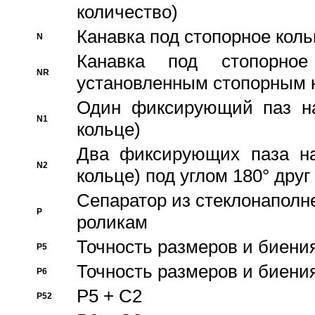
количество)
Канавка под стопорное кол
N
Канавка под стопорно
NR
установленным стопорным 
Один фиксирующий паз на
N1
кольце)
Два фиксирующих паза на
N2
кольце) под углом 180° друг 
Cепаратор из стеклонаполн
P
роликам
Точность размеров и биения
P5
Точность размеров и биения
P6
P5 + C2
P52