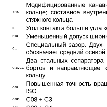
Модифицированные канавк
кольце; составное внутре
ADA
стяжного кольца
Угол контакта больше угла 
B
Уменьшенный допуск шири
B20
Специальный зазор. Двух-
C...
обозначает средний осевой
Два стальных сепаратора 
бортов и направляющее к
C(J), CC
кольцу
Повышенная точность враще
C08
ISO
C08 + C3
C083