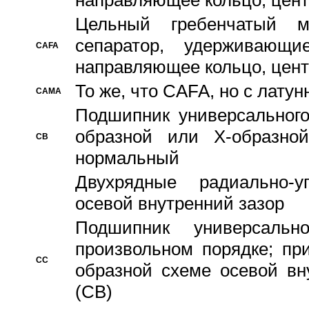
направляющее кольцо, цент
Цельный гребенчатый м
сепаратор, удерживающ
CAFA
направляющее кольцо, цент
То же, что CAFA, но с лату
CAMA
Подшипник универсального
образной или Х-образно
CB
нормальный
Двухрядные радиально-
осевой внутренний зазор
Подшипник универсальн
произвольном порядке; пр
CC
образной схеме осевой вн
(CB)