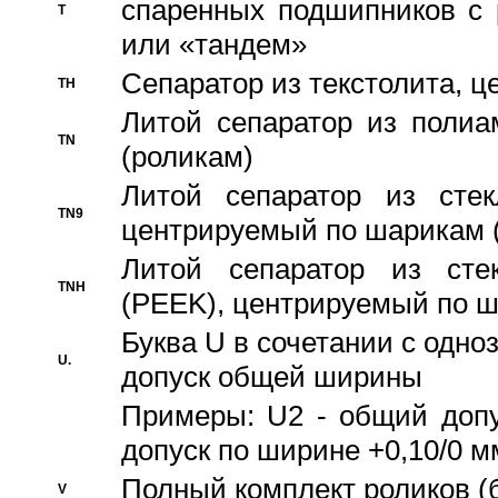
спаренных подшипников с 
T
или «тандем»
Сепаратор из текстолита, 
TH
Литой сепаратор из полиа
TN
(роликам)
Литой сепаратор из стекл
TN9
центрируемый по шарикам 
Литой сепаратор из стек
TNH
(PEEK), центрируемый по 
Буква U в сочетании с одн
U.
допуск общей ширины
Примеры: U2 - общий допу
допуск по ширине +0,10/0 м
Полный комплект роликов (
V