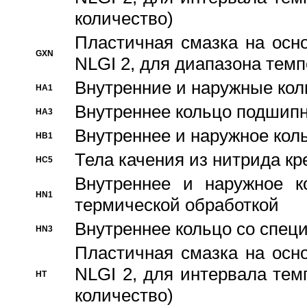
количество)
Пластичная смазка на осн
GXN
NLGI 2, для диапазона темп
Внутренние и наружные кол
HA1
Bнутреннее кольцо подшипн
HA3
Bнутреннее и наружное коль
HB1
Тела качения из нитрида к
HC5
Bнутреннее и наружное к
HN1
термической обработкой
Внутреннее кольцо со спец
HN3
Пластичная смазка на осн
NLGI 2, для интервала темп
HT
количество)