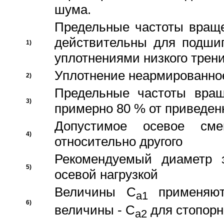
шума.
Предельные частоты враще
действительны для подши
1)
уплотнениями низкого трени
Уплотнение неармированно
2)
Предельные частоты вращ
3)
примерно 80 % от приведен
Допустимое осевое сме
4)
относительно другого
Рекомендуемый диаметр 
5)
осевой нагрузкой
Величины C
применяют
a1
6)
величины - C
для стопорн
a2