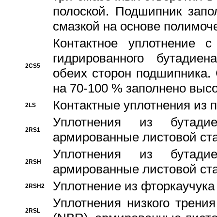
полоской. Подшипник запо
смазкой на основе полимо
Контактное уплотнение 
гидрированного бутадиен
2CS5
обеих сторон подшипника.
на 70-100 % заполнено выс
Контактные уплотнения из 
2LS
Уплотнения из бутадие
2RS1
армированные листовой ста
Уплотнения из бутадие
2RSH
армированные листовой ста
Уплотнение из фторкаучука
2RSH2
Уплотнения низкого трения
2RSL