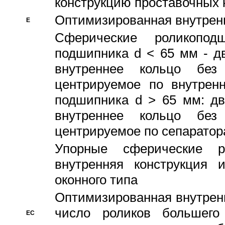
конструкцию проставочных 
Оптимизированная внутрен
E
Сферические роликопод
подшипника d < 65 мм - дв
внутреннее кольцо без
центрируемое по внутренн
подшипника d > 65 мм: дв
внутреннее кольцо без
центрируемое по сепарато
Упорные сферические ро
внутренняя конструкция 
оконного типа
Oптимизированная внутренн
число роликов большего
EC