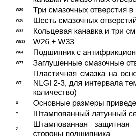
Три смазочных отверстия в
W20
Шесть смазочных отверстий
W26
Кольцевая канавка и три с
W33
W26 + W33
W513
Подшипник с антифрикционн
W64
Заглушенные смазочные от
W77
Пластичная смазка на осн
NLGI 2-3, для интервала те
WT
количество)
Основные размеры приведен
X
Штампованный латунный се
Y
Штампованная защитная
Z
стороны подшипника