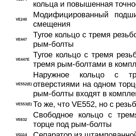
кольца и повышенная точн
Модифицированный подши
VE240
смещения
Тугое кольцо с тремя резь
VE447
рым-болты
Тугое кольцо с тремя рез
VE447E
тремя рым-болтами в компл
Наружное кольцо с тр
отверстиями на одном торце
VE552(E)
рым-болты входят в компле
То же, что VE552, но с рез
VE553(E)
Свободное кольцо с трем
VE632
торце под рым-болты
Сепаратор из штампованной
VG114