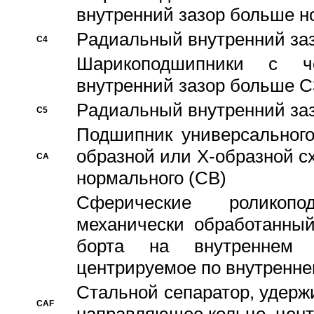
внутренний зазор больше н
Pадиальный внутренний за
C4
Шарикоподшипники с че
внутренний зазор больше C
Pадиальный внутренний за
C5
Подшипник универсального
образной или Х-образной с
CA
нормального (CB)
Сферические роликопо
механически обработанный
борта на внутреннем 
центрируемое по внутренне
Стальной сепаратор, удерж
CAF