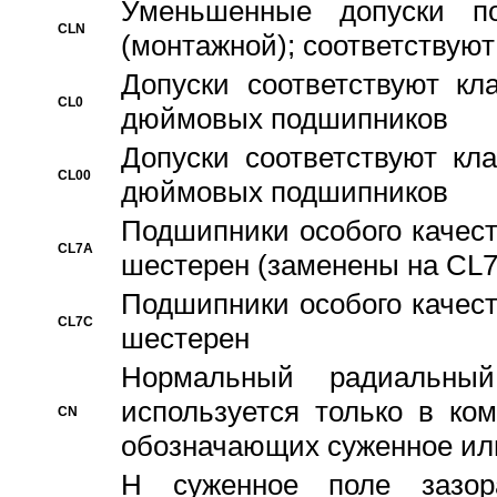
Уменьшенные допуски 
CLN
(монтажной); соответствуют
Допуски соответствуют кл
CL0
дюймовых подшипников
Допуски соответствуют кл
CL00
дюймовых подшипников
Подшипники особого качест
CL7A
шестерен (заменены на CL
Подшипники особого качест
CL7C
шестерен
Hормальный радиальный
используется только в ко
CN
обозначающих суженное ил
H суженное поле зазора