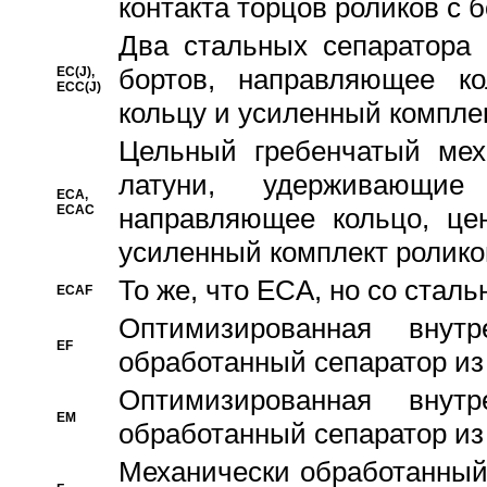
контакта торцов роликов с 
Два стальных сепаратора 
бортов, направляющее ко
EC(J),
ECC(J)
кольцу и усиленный компле
Цельный гребенчатый мех
латуни, удерживающи
ECA,
ECAC
направляющее кольцо, цен
усиленный комплект ролико
То же, что ECA, но со стал
ECAF
Оптимизированная внут
EF
обработанный сепаратор из
Оптимизированная внут
EM
обработанный сепаратор из
Механически обработанный