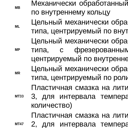
Механически обработанный
MB
по внутреннему кольцу
Цельный механически обра
ML
типа, центрируемый по вну
Цельный механически обра
типа, с фрезерованны
MP
центрируемый по внутренне
Цельный механически обра
MR
типа, центрируемый по рол
Пластичная смазка на лити
3, для интервала темпера
MT33
количество)
Пластичная смазка на лити
2, для интервала темпера
MT47