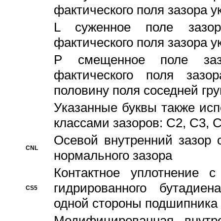
фактического поля зазора у
L суженное поле зазор
фактического поля зазора у
P смещенное поле заз
фактического поля заз
половину поля соседней гр
Указанные буквы также ис
классами зазоров: С2, C3, 
Осевой внутренний зазор 
CNL
нормального зазора
Контактное уплотнение 
гидрированного бутадиен
CS5
одной стороны подшипника
Модифицированная внутре