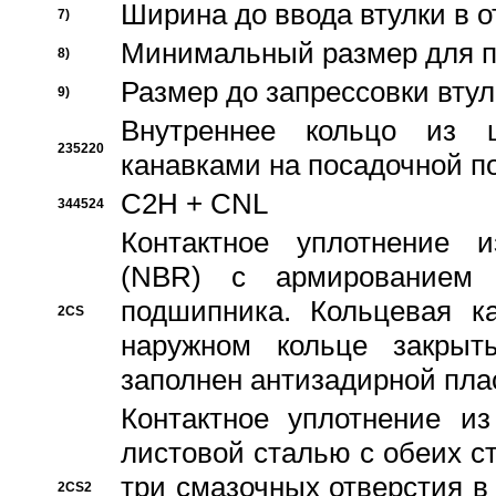
Ширина до ввода втулки в 
7)
Минимальный размер для п
8)
Размер до запрессовки втул
9)
Внутреннее кольцо из 
235220
канавками на посадочной п
C2H + CNL
344524
Контактное уплотнение и
(NBR) с армированием 
подшипника. Кольцевая к
2CS
наружном кольце закрыт
заполнен антизадирной пла
Контактное уплотнение и
листовой сталью с обеих с
три смазочных отверстия в
2CS2