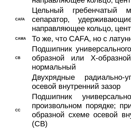
направляющее кольцо, цент
Цельный гребенчатый м
сепаратор, удерживающ
CAFA
направляющее кольцо, цент
То же, что CAFA, но с лату
CAMA
Подшипник универсального
образной или Х-образно
CB
нормальный
Двухрядные радиально-
осевой внутренний зазор
Подшипник универсальн
произвольном порядке; пр
CC
образной схеме осевой вн
(CB)