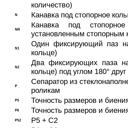
количество)
Канавка под стопорное кол
N
Канавка под стопорно
NR
установленным стопорным 
Один фиксирующий паз на
N1
кольце)
Два фиксирующих паза на
N2
кольце) под углом 180° друг 
Cепаратор из стеклонаполн
P
роликам
Точность размеров и биения
P5
Точность размеров и биения
P6
P5 + C2
P52