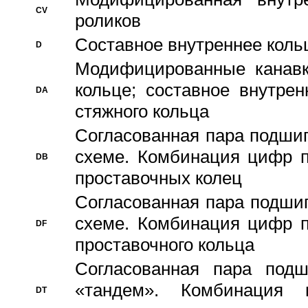
CV
роликов
Составное внутреннее кольц
D
Модифицированные канавк
кольце; составное внутре
DA
стяжного кольца
Согласованная пара подши
схеме. Комбинация цифр п
DB
проставочных колец
Согласованная пара подши
схеме. Комбинация цифр п
DF
проставочного кольца
Согласованная пара под
«тандем». Комбинация
DT