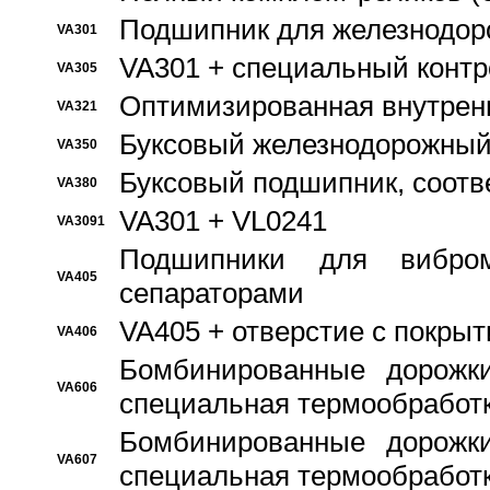
Подшипник для железнодор
VA301
VA301 + специальный контр
VA305
Оптимизированная внутрен
VA321
Буксовый железнодорожный
VA350
Буксовый подшипник, соотв
VA380
VA301 + VL0241
VA3091
Подшипники для вибром
VA405
сепараторами
VA405 + отверстие с покры
VA406
Бомбинированные дорожк
VA606
специальная термообработ
Бомбинированные дорожк
VA607
специальная термообработ