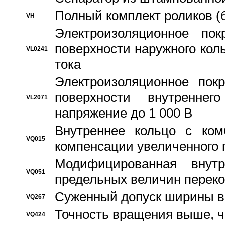
Полный комплект роликов (
VH
Электроизоляционное по
поверхности наружного коль
VL0241
тока
Электроизоляционное пок
поверхности внутреннег
VL2071
напряжение до 1 000 В
Bнутреннее кольцо с ком
VQ015
компенсации увеличенного 
Модифицированная внут
VQ051
предельных величин переко
Суженный допуск ширины вн
VQ267
Точность вращения выше, 
VQ424