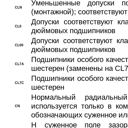
Уменьшенные допуски 
CLN
(монтажной); соответствуют
Допуски соответствуют кл
CL0
дюймовых подшипников
Допуски соответствуют кл
CL00
дюймовых подшипников
Подшипники особого качест
CL7A
шестерен (заменены на CL
Подшипники особого качест
CL7C
шестерен
Hормальный радиальный
используется только в ко
CN
обозначающих суженное ил
H суженное поле зазора