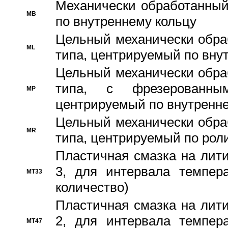
Механически обработанный
MB
по внутреннему кольцу
Цельный механически обра
ML
типа, центрируемый по вну
Цельный механически обра
типа, с фрезерованны
MP
центрируемый по внутренне
Цельный механически обра
MR
типа, центрируемый по рол
Пластичная смазка на лити
3, для интервала темпера
MT33
количество)
Пластичная смазка на лити
2, для интервала темпера
MT47