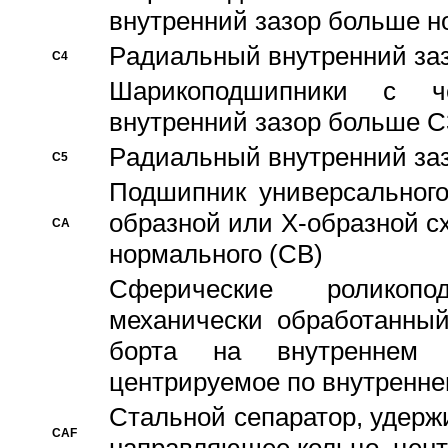
внутренний зазор больше н
Pадиальный внутренний за
C4
Шарикоподшипники с че
внутренний зазор больше C
Pадиальный внутренний за
C5
Подшипник универсального
образной или Х-образной с
CA
нормального (CB)
Сферические роликопо
механически обработанный
борта на внутреннем 
центрируемое по внутренне
Стальной сепаратор, удерж
CAF