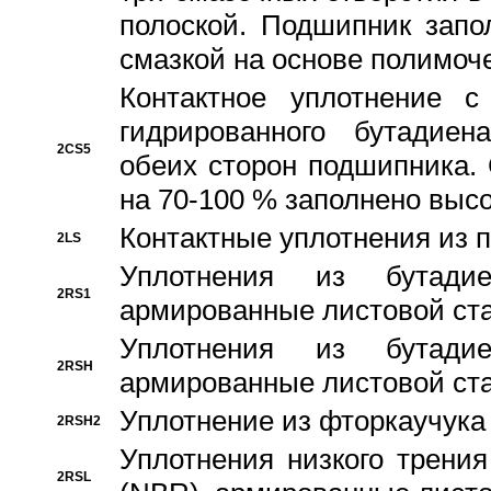
полоской. Подшипник запо
смазкой на основе полимо
Контактное уплотнение 
гидрированного бутадиен
2CS5
обеих сторон подшипника.
на 70-100 % заполнено выс
Контактные уплотнения из 
2LS
Уплотнения из бутадие
2RS1
армированные листовой ста
Уплотнения из бутадие
2RSH
армированные листовой ста
Уплотнение из фторкаучука
2RSH2
Уплотнения низкого трения
2RSL