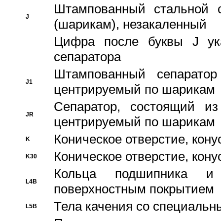
Штампованный стальной с
J
(шарикам), незакаленный
Цифра после буквы J ука
сепаратора
Штампованный сепаратор
J1
центрируемый по шарикам
Сепаратор, состоящий из
JR
центрируемый по шарикам
Коническое отверстие, кону
K
Коническое отверстие, кону
K30
Кольца подшипника и
L4B
поверхностным покрытием
Тела качения со специаль
L5B