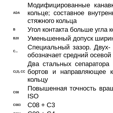
Модифицированные канавк
кольце; составное внутре
ADA
стяжного кольца
Угол контакта больше угла 
B
Уменьшенный допуск шири
B20
Специальный зазор. Двух-
C...
обозначает средний осевой
Два стальных сепаратора 
бортов и направляющее к
C(J), CC
кольцу
Повышенная точность враще
C08
ISO
C08 + C3
C083