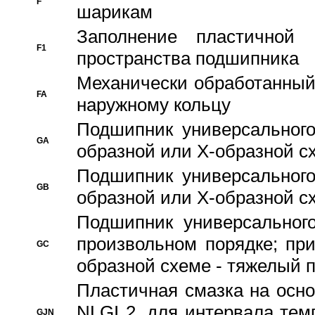
F
шарикам
Заполнение пластичной
F1
пространства подшипника
Механически обработанный
FA
наружному кольцу
Подшипник универсального
GA
образной или Х-образной сх
Подшипник универсального
GB
образной или Х-образной с
Подшипник универсального
произвольном порядке; пр
GC
образной схеме - тяжелый 
Пластичная смазка на осно
NLGI 2, для интервала темп
GJN