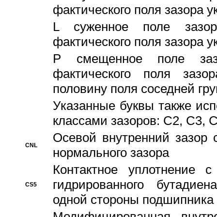
фактического поля зазора у
L суженное поле зазор
фактического поля зазора у
P смещенное поле заз
фактического поля заз
половину поля соседней гр
Указанные буквы также ис
классами зазоров: С2, C3, 
Осевой внутренний зазор 
CNL
нормального зазора
Контактное уплотнение 
гидрированного бутадиен
CS5
одной стороны подшипника
Модифицированная внутре