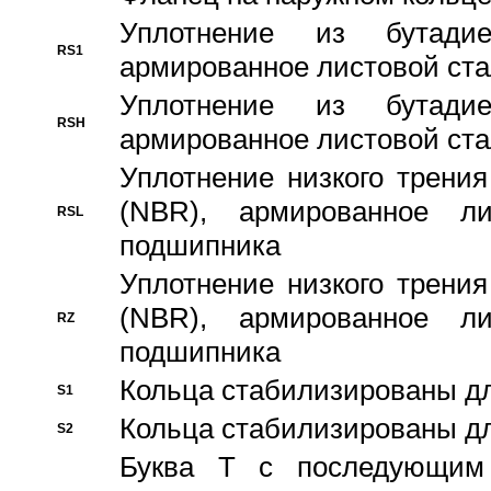
Уплотнение из бутадие
RS1
армированное листовой ста
Уплотнение из бутадие
RSH
армированное листовой ста
Уплотнение низкого трения
(NBR), армированное л
RSL
подшипника
Уплотнение низкого трения
(NBR), армированное л
RZ
подшипника
Кольца стабилизированы дл
S1
Кольца стабилизированы дл
S2
Буква T с последующим