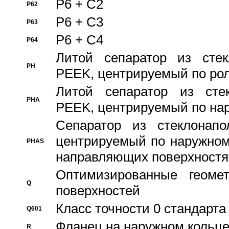
P6 + C2
P62
P6 + C3
P63
P6 + C4
P64
Литой сепаратор из стек
PH
PEEK, центрируемый по ро
Литой сепаратор из стек
PHA
PEEK, центрируемый по на
Сепаратор из стеклонапо
центрируемый по наружном
PHAS
направляющих поверхностя
Оптимизированные геомет
Q
поверхностей
Класс точности 0 стандар
Q601
Фланец на наружном кольц
R