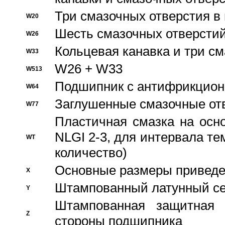
Три смазочных отверстия в
W20
Шесть смазочных отверстий
W26
Кольцевая канавка и три с
W33
W26 + W33
W513
Подшипник с антифрикционн
W64
Заглушенные смазочные от
W77
Пластичная смазка на осн
NLGI 2-3, для интервала те
WT
количество)
Основные размеры приведен
X
Штампованный латунный се
Y
Штампованная защитная
Z
стороны подшипника