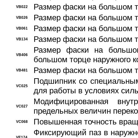
Размер фаски на большом т
VB022
Размер фаски на большом т
VB026
Размер фаски на большом т
VB061
Размер фаски на большом т
VB134
Размер фаски на большо
VB406
большом торце наружного к
Размер фаски на большом т
VB481
Подшипник со специальным
VC025
для работы в условиях сил
Модифицированная внут
VC027
предельных величин переко
Повышенная точность вращ
VC068
Фиксирующий паз в наружн
VE174