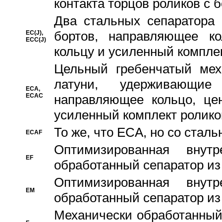
контакта торцов роликов с 
Два стальных сепаратора 
бортов, направляющее ко
EC(J),
ECC(J)
кольцу и усиленный компле
Цельный гребенчатый мех
латуни, удерживающи
ECA,
ECAC
направляющее кольцо, цен
усиленный комплект ролико
То же, что ECA, но со стал
ECAF
Оптимизированная внут
EF
обработанный сепаратор из
Оптимизированная внут
EM
обработанный сепаратор из
Механически обработанный