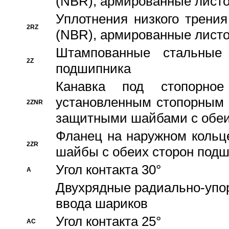
(NBR), армированные листо
Уплотнения низкого трения
2RZ
(NBR), армированные листо
Штампованные стальные
2Z
подшипника
Канавка под стопорно
установленным стопорным
2ZNR
защитными шайбами с обеи
Фланец на наружном кольц
2ZR
шайбы с обеих сторон под
Угол контакта 30°
A
Двухрядные радиально-упо
ввода шариков
Угол контакта 25°
AC