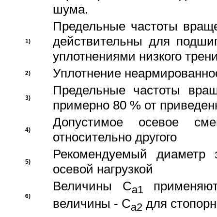
шума.
Предельные частоты враще
действительны для подши
1)
уплотнениями низкого трени
Уплотнение неармированно
2)
Предельные частоты вращ
3)
примерно 80 % от приведен
Допустимое осевое сме
4)
относительно другого
Рекомендуемый диаметр 
5)
осевой нагрузкой
Величины C
применяют
a1
6)
величины - C
для стопорн
a2