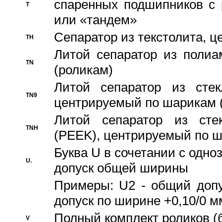
спаренных подшипников с 
T
или «тандем»
Сепаратор из текстолита, 
TH
Литой сепаратор из полиа
TN
(роликам)
Литой сепаратор из стекл
TN9
центрируемый по шарикам 
Литой сепаратор из стек
TNH
(PEEK), центрируемый по 
Буква U в сочетании с одн
U.
допуск общей ширины
Примеры: U2 - общий допу
допуск по ширине +0,10/0 м
Полный комплект роликов (
V