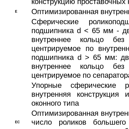
конструкцию проставочных 
Оптимизированная внутрен
E
Сферические роликопод
подшипника d < 65 мм - дв
внутреннее кольцо без
центрируемое по внутренн
подшипника d > 65 мм: дв
внутреннее кольцо без
центрируемое по сепарато
Упорные сферические ро
внутренняя конструкция 
оконного типа
Oптимизированная внутренн
число роликов большего
EC