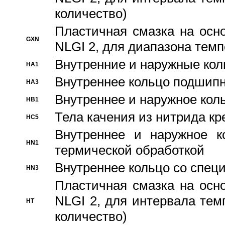
количество)
Пластичная смазка на осн
GXN
NLGI 2, для диапазона темп
Внутренние и наружные кол
HA1
Bнутреннее кольцо подшипн
HA3
Bнутреннее и наружное коль
HB1
Тела качения из нитрида к
HC5
Bнутреннее и наружное к
HN1
термической обработкой
Внутреннее кольцо со спец
HN3
Пластичная смазка на осн
NLGI 2, для интервала темп
HT
количество)