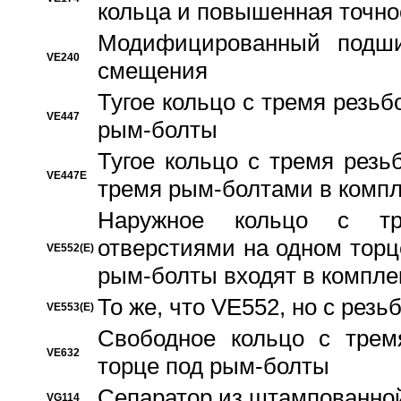
кольца и повышенная точн
Модифицированный подши
VE240
смещения
Тугое кольцо с тремя резь
VE447
рым-болты
Тугое кольцо с тремя рез
VE447E
тремя рым-болтами в компл
Наружное кольцо с тр
отверстиями на одном торце
VE552(E)
рым-болты входят в компле
То же, что VE552, но с рез
VE553(E)
Свободное кольцо с трем
VE632
торце под рым-болты
Сепаратор из штампованной
VG114