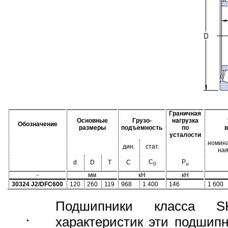
Граничная
Основные
Грузо-
нагрузка
Обозначение
размеры
подъемность
по
усталости
номина
дин.
стат.
на
C
P
d
D
T
C
0
u
-
мм
кН
кН
30324 J2/DFC600
120
260
119
968
1 400
146
1 600
Подшипники класса S
характеристик эти подшип
*