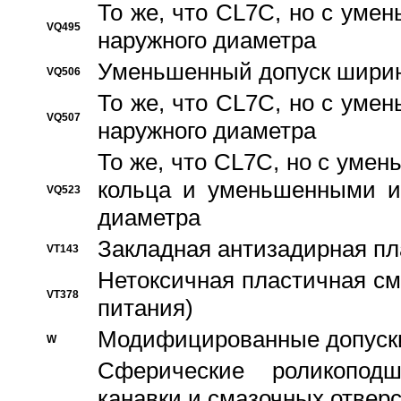
То же, что CL7C, но с ум
VQ495
наружного диаметра
Уменьшенный допуск ширин
VQ506
То же, что CL7C, но с ум
VQ507
наружного диаметра
То же, что CL7C, но с уме
кольца и уменьшенными и
VQ523
диаметра
Закладная антизадирная пл
VT143
Нетоксичная пластичная сма
VT378
питания)
Модифицированные допуски
W
Сферические роликопод
канавки и смазочных отвер