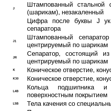
Штампованный стальной с
J
(шарикам), незакаленный
Цифра после буквы J ука
сепаратора
Штампованный сепаратор
J1
центрируемый по шарикам
Сепаратор, состоящий из
JR
центрируемый по шарикам
Коническое отверстие, кону
K
Коническое отверстие, кону
K30
Кольца подшипника и
L4B
поверхностным покрытием
Тела качения со специаль
L5B