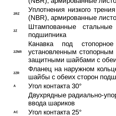
(NBR), армированные листо
Уплотнения низкого трения
2RZ
(NBR), армированные листо
Штампованные стальные
2Z
подшипника
Канавка под стопорно
установленным стопорным
2ZNR
защитными шайбами с обеи
Фланец на наружном кольц
2ZR
шайбы с обеих сторон под
Угол контакта 30°
A
Двухрядные радиально-упо
ввода шариков
Угол контакта 25°
AC