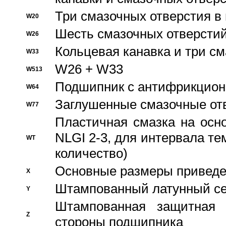
Три смазочных отверстия в
W20
Шесть смазочных отверстий
W26
Кольцевая канавка и три с
W33
W26 + W33
W513
Подшипник с антифрикционн
W64
Заглушенные смазочные от
W77
Пластичная смазка на осн
NLGI 2-3, для интервала те
WT
количество)
Основные размеры приведен
X
Штампованный латунный се
Y
Штампованная защитная
Z
стороны подшипника