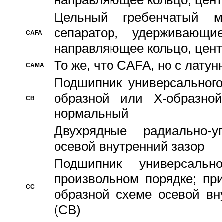
направляющее кольцо, цент
Цельный гребенчатый м
сепаратор, удерживающ
CAFA
направляющее кольцо, цент
То же, что CAFA, но с лату
CAMA
Подшипник универсального
образной или Х-образно
CB
нормальный
Двухрядные радиально-
осевой внутренний зазор
Подшипник универсальн
произвольном порядке; пр
CC
образной схеме осевой вн
(CB)