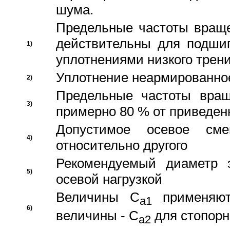
шума.
Предельные частоты враще
действительны для подши
1)
уплотнениями низкого трени
Уплотнение неармированно
2)
Предельные частоты вращ
3)
примерно 80 % от приведен
Допустимое осевое сме
4)
относительно другого
Рекомендуемый диаметр 
5)
осевой нагрузкой
Величины C
применяют
a1
6)
величины - C
для стопорн
a2