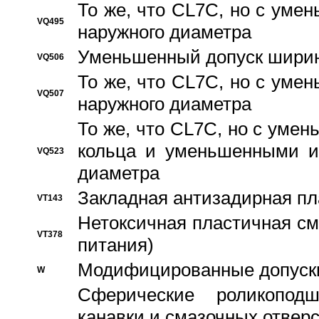
То же, что CL7C, но с ум
VQ495
наружного диаметра
Уменьшенный допуск ширин
VQ506
То же, что CL7C, но с ум
VQ507
наружного диаметра
То же, что CL7C, но с уме
кольца и уменьшенными и
VQ523
диаметра
Закладная антизадирная пл
VT143
Нетоксичная пластичная сма
VT378
питания)
Модифицированные допуски
W
Сферические роликопод
канавки и смазочных отвер