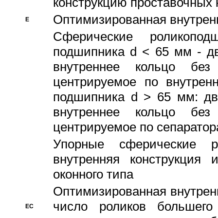
конструкцию проставочных 
Оптимизированная внутрен
E
Сферические роликопод
подшипника d < 65 мм - дв
внутреннее кольцо без
центрируемое по внутренн
подшипника d > 65 мм: дв
внутреннее кольцо без
центрируемое по сепарато
Упорные сферические ро
внутренняя конструкция 
оконного типа
Oптимизированная внутренн
число роликов большего
EC