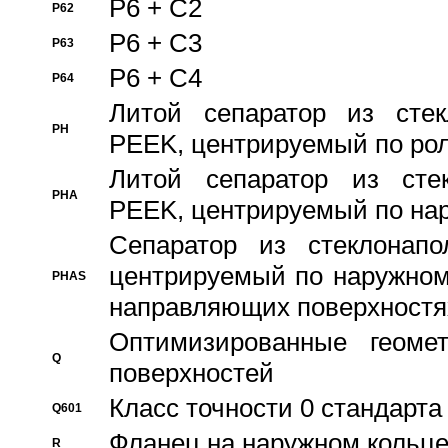
P6 + C2
P62
P6 + C3
P63
P6 + C4
P64
Литой сепаратор из стек
PH
PEEK, центрируемый по ро
Литой сепаратор из стек
PHA
PEEK, центрируемый по на
Сепаратор из стеклонапо
центрируемый по наружном
PHAS
направляющих поверхностя
Оптимизированные геомет
Q
поверхностей
Класс точности 0 стандар
Q601
Фланец на наружном кольц
R