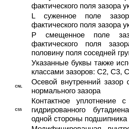
фактического поля зазора у
L суженное поле зазор
фактического поля зазора у
P смещенное поле заз
фактического поля заз
половину поля соседней гр
Указанные буквы также ис
классами зазоров: С2, C3, 
Осевой внутренний зазор 
CNL
нормального зазора
Контактное уплотнение 
гидрированного бутадиен
CS5
одной стороны подшипника
Модифицированная внутре