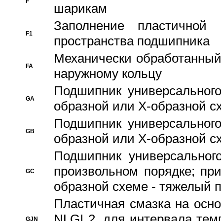
F
шарикам
Заполнение пластичной
F1
пространства подшипника
Механически обработанный
FA
наружному кольцу
Подшипник универсального
GA
образной или Х-образной сх
Подшипник универсального
GB
образной или Х-образной с
Подшипник универсального
произвольном порядке; пр
GC
образной схеме - тяжелый 
Пластичная смазка на осно
NLGI 2, для интервала темп
GJN