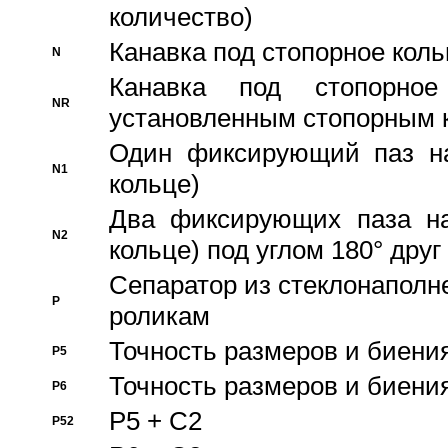
количество)
Канавка под стопорное кол
N
Канавка под стопорно
NR
установленным стопорным 
Один фиксирующий паз на
N1
кольце)
Два фиксирующих паза на
N2
кольце) под углом 180° друг 
Cепаратор из стеклонаполн
P
роликам
Точность размеров и биения
P5
Точность размеров и биения
P6
P5 + C2
P52