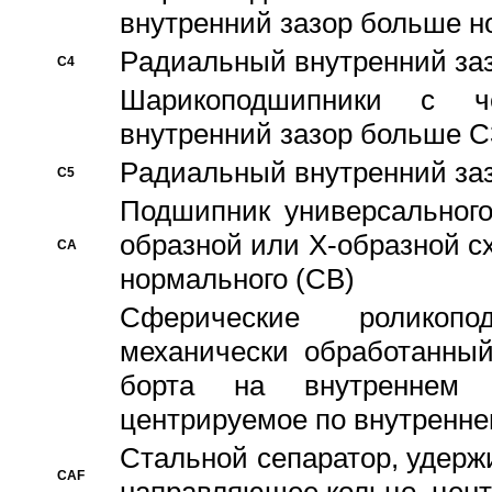
внутренний зазор больше н
Pадиальный внутренний за
C4
Шарикоподшипники с че
внутренний зазор больше C
Pадиальный внутренний за
C5
Подшипник универсального
образной или Х-образной с
CA
нормального (CB)
Сферические роликопо
механически обработанный
борта на внутреннем 
центрируемое по внутренне
Стальной сепаратор, удерж
CAF