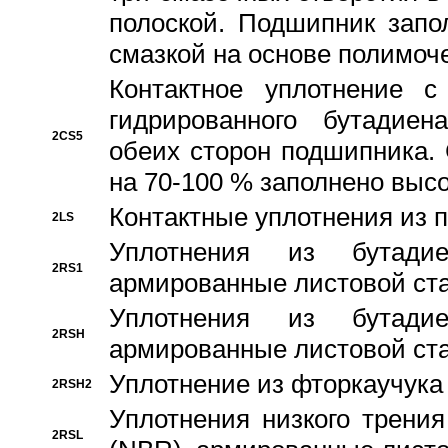
полоской. Подшипник запо
смазкой на основе полимо
Контактное уплотнение 
гидрированного бутадиен
2CS5
обеих сторон подшипника.
на 70-100 % заполнено выс
Контактные уплотнения из 
2LS
Уплотнения из бутадие
2RS1
армированные листовой ста
Уплотнения из бутадие
2RSH
армированные листовой ста
Уплотнение из фторкаучука
2RSH2
Уплотнения низкого трения
2RSL