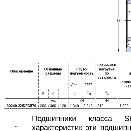
Граничная
Основные
Грузо-
нагрузка
Обозначение
размеры
подъемность
по
усталости
номин
дин.
стат.
на
C
P
d
D
T
C
0
u
-
мм
кН
кН
30240 J2/DFC570
200
360
128
1 340
2 240
212
1 000
Подшипники класса S
характеристик эти подшип
*