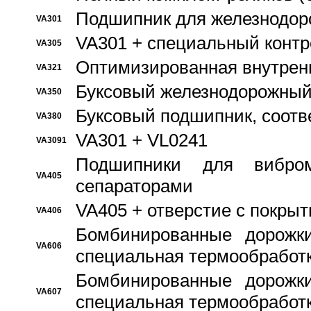
Подшипник для железнодор
VA301
VA301 + специальный контр
VA305
Оптимизированная внутрен
VA321
Буксовый железнодорожный
VA350
Буксовый подшипник, соотв
VA380
VA301 + VL0241
VA3091
Подшипники для вибром
VA405
сепараторами
VA405 + отверстие с покры
VA406
Бомбинированные дорожк
VA606
специальная термообработ
Бомбинированные дорожк
VA607
специальная термообработ