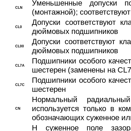
Уменьшенные допуски 
CLN
(монтажной); соответствуют
Допуски соответствуют кл
CL0
дюймовых подшипников
Допуски соответствуют кл
CL00
дюймовых подшипников
Подшипники особого качест
CL7A
шестерен (заменены на CL
Подшипники особого качест
CL7C
шестерен
Hормальный радиальный
используется только в ко
CN
обозначающих суженное ил
H суженное поле зазора