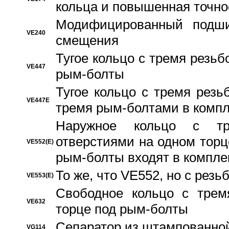
кольца и повышенная точн
Модифицированный подши
VE240
смещения
Тугое кольцо с тремя резь
VE447
рым-болты
Тугое кольцо с тремя рез
VE447E
тремя рым-болтами в компл
Наружное кольцо с тр
отверстиями на одном торце
VE552(E)
рым-болты входят в компле
То же, что VE552, но с рез
VE553(E)
Свободное кольцо с трем
VE632
торце под рым-болты
Сепаратор из штампованной
VG114