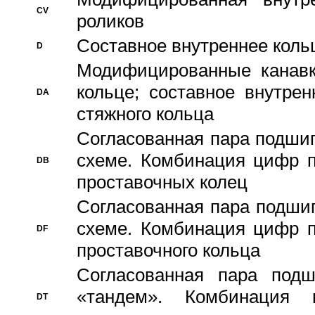
CV
роликов
Составное внутреннее кольц
D
Модифицированные канавк
кольце; составное внутре
DA
стяжного кольца
Согласованная пара подши
схеме. Комбинация цифр п
DB
проставочных колец
Согласованная пара подши
схеме. Комбинация цифр п
DF
проставочного кольца
Согласованная пара под
«тандем». Комбинация
DT