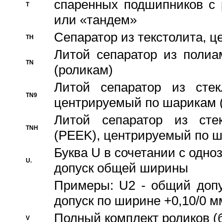
спаренных подшипников с 
T
или «тандем»
Сепаратор из текстолита, 
TH
Литой сепаратор из полиа
TN
(роликам)
Литой сепаратор из стекл
TN9
центрируемый по шарикам 
Литой сепаратор из стек
TNH
(PEEK), центрируемый по 
Буква U в сочетании с одн
U.
допуск общей ширины
Примеры: U2 - общий допу
допуск по ширине +0,10/0 м
Полный комплект роликов (
V