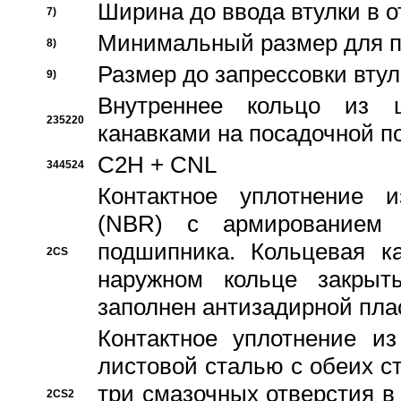
Ширина до ввода втулки в 
7)
Минимальный размер для п
8)
Размер до запрессовки втул
9)
Внутреннее кольцо из 
235220
канавками на посадочной п
C2H + CNL
344524
Контактное уплотнение и
(NBR) с армированием 
подшипника. Кольцевая к
2CS
наружном кольце закрыт
заполнен антизадирной пла
Контактное уплотнение и
листовой сталью с обеих с
три смазочных отверстия в
2CS2