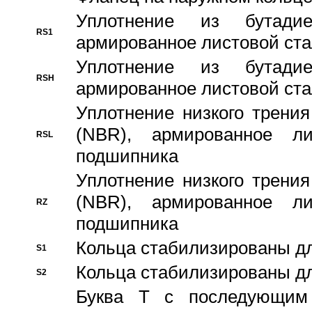
Уплотнение из бутадие
RS1
армированное листовой ста
Уплотнение из бутадие
RSH
армированное листовой ста
Уплотнение низкого трения
(NBR), армированное л
RSL
подшипника
Уплотнение низкого трения
(NBR), армированное л
RZ
подшипника
Кольца стабилизированы дл
S1
Кольца стабилизированы дл
S2
Буква T с последующим