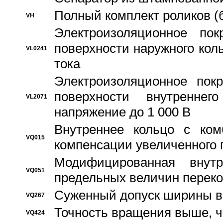
Полный комплект роликов (
VH
Электроизоляционное по
поверхности наружного коль
VL0241
тока
Электроизоляционное пок
поверхности внутреннег
VL2071
напряжение до 1 000 В
Bнутреннее кольцо с ком
VQ015
компенсации увеличенного 
Модифицированная внут
VQ051
предельных величин переко
Суженный допуск ширины вн
VQ267
Точность вращения выше, 
VQ424