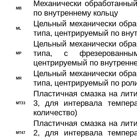
Механически обработанный
MB
по внутреннему кольцу
Цельный механически обра
ML
типа, центрируемый по вну
Цельный механически обра
типа, с фрезерованны
MP
центрируемый по внутренне
Цельный механически обра
MR
типа, центрируемый по рол
Пластичная смазка на лити
3, для интервала темпера
MT33
количество)
Пластичная смазка на лити
2, для интервала темпера
MT47