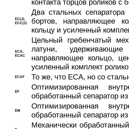
контакта торцов роликов с 
Два стальных сепаратора 
бортов, направляющее ко
EC(J),
ECC(J)
кольцу и усиленный компле
Цельный гребенчатый мех
латуни, удерживающи
ECA,
ECAC
направляющее кольцо, цен
усиленный комплект ролико
То же, что ECA, но со стал
ECAF
Оптимизированная внут
EF
обработанный сепаратор из
Оптимизированная внут
EM
обработанный сепаратор из
Механически обработанный