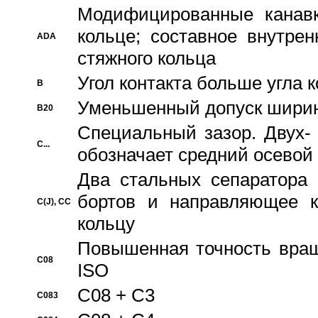
Модифицированные канавк
кольце; составное внутре
ADA
стяжного кольца
Угол контакта больше угла 
B
Уменьшенный допуск шири
B20
Специальный зазор. Двух-
C...
обозначает средний осевой
Два стальных сепаратора 
бортов и направляющее к
C(J), CC
кольцу
Повышенная точность враще
C08
ISO
C08 + C3
C083