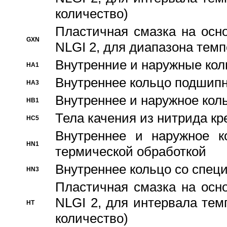
количество)
Пластичная смазка на осн
GXN
NLGI 2, для диапазона темп
Внутренние и наружные кол
HA1
Bнутреннее кольцо подшипн
HA3
Bнутреннее и наружное коль
HB1
Тела качения из нитрида к
HC5
Bнутреннее и наружное к
HN1
термической обработкой
Внутреннее кольцо со спец
HN3
Пластичная смазка на осн
NLGI 2, для интервала темп
HT
количество)