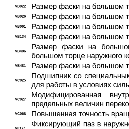
Размер фаски на большом т
VB022
Размер фаски на большом т
VB026
Размер фаски на большом т
VB061
Размер фаски на большом т
VB134
Размер фаски на большо
VB406
большом торце наружного к
Размер фаски на большом т
VB481
Подшипник со специальным
VC025
для работы в условиях сил
Модифицированная внут
VC027
предельных величин переко
Повышенная точность вращ
VC068
Фиксирующий паз в наружн
VE174