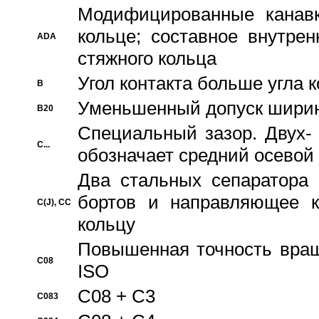
Модифицированные канавк
кольце; составное внутре
ADA
стяжного кольца
Угол контакта больше угла 
B
Уменьшенный допуск шири
B20
Специальный зазор. Двух-
C...
обозначает средний осевой
Два стальных сепаратора 
бортов и направляющее к
C(J), CC
кольцу
Повышенная точность враще
C08
ISO
C08 + C3
C083