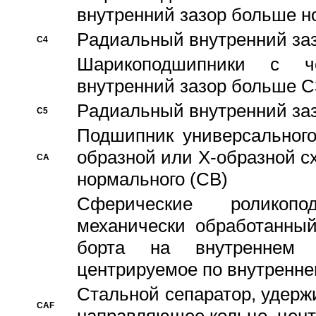
внутренний зазор больше н
Pадиальный внутренний за
C4
Шарикоподшипники с че
внутренний зазор больше C
Pадиальный внутренний за
C5
Подшипник универсального
образной или Х-образной с
CA
нормального (CB)
Сферические роликопо
механически обработанный
борта на внутреннем 
центрируемое по внутренне
Стальной сепаратор, удерж
CAF