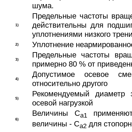
шума.
Предельные частоты враще
действительны для подши
1)
уплотнениями низкого трени
Уплотнение неармированно
2)
Предельные частоты вращ
3)
примерно 80 % от приведен
Допустимое осевое сме
4)
относительно другого
Рекомендуемый диаметр 
5)
осевой нагрузкой
Величины C
применяют
a1
6)
величины - C
для стопорн
a2