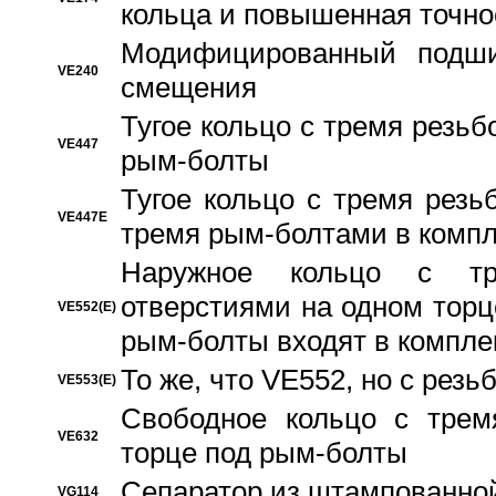
кольца и повышенная точн
Модифицированный подши
VE240
смещения
Тугое кольцо с тремя резь
VE447
рым-болты
Тугое кольцо с тремя рез
VE447E
тремя рым-болтами в компл
Наружное кольцо с тр
отверстиями на одном торце
VE552(E)
рым-болты входят в компле
То же, что VE552, но с рез
VE553(E)
Свободное кольцо с трем
VE632
торце под рым-болты
Сепаратор из штампованной
VG114