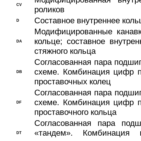
CV
роликов
Составное внутреннее кольц
D
Модифицированные канавк
кольце; составное внутре
DA
стяжного кольца
Согласованная пара подши
схеме. Комбинация цифр п
DB
проставочных колец
Согласованная пара подши
схеме. Комбинация цифр п
DF
проставочного кольца
Согласованная пара под
«тандем». Комбинация
DT