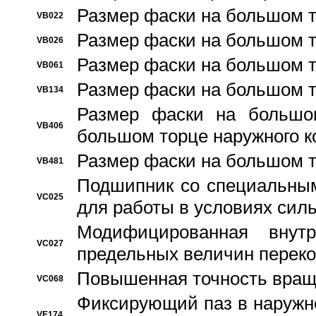
Размер фаски на большом т
VB022
Размер фаски на большом т
VB026
Размер фаски на большом т
VB061
Размер фаски на большом т
VB134
Размер фаски на большо
VB406
большом торце наружного к
Размер фаски на большом т
VB481
Подшипник со специальным
VC025
для работы в условиях сил
Модифицированная внут
VC027
предельных величин переко
Повышенная точность вращ
VC068
Фиксирующий паз в наружн
VE174