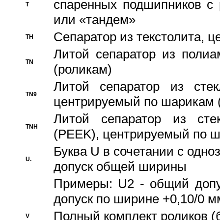
спаренных подшипников с 
T
или «тандем»
Сепаратор из текстолита, 
TH
Литой сепаратор из полиа
TN
(роликам)
Литой сепаратор из стекл
TN9
центрируемый по шарикам 
Литой сепаратор из стек
TNH
(PEEK), центрируемый по 
Буква U в сочетании с одн
U.
допуск общей ширины
Примеры: U2 - общий допу
допуск по ширине +0,10/0 м
Полный комплект роликов (
V