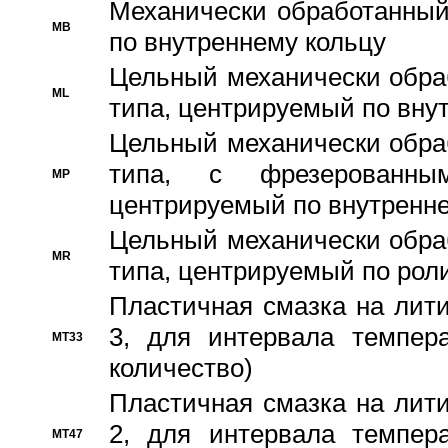
Механически обработанный
MB
по внутреннему кольцу
Цельный механически обра
ML
типа, центрируемый по вну
Цельный механически обра
типа, с фрезерованны
MP
центрируемый по внутренне
Цельный механически обра
MR
типа, центрируемый по рол
Пластичная смазка на лити
3, для интервала темпера
MT33
количество)
Пластичная смазка на лити
2, для интервала темпера
MT47