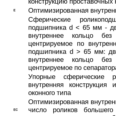
конструкцию проставочных 
Оптимизированная внутрен
E
Сферические роликопод
подшипника d < 65 мм - дв
внутреннее кольцо без
центрируемое по внутренн
подшипника d > 65 мм: дв
внутреннее кольцо без
центрируемое по сепарато
Упорные сферические ро
внутренняя конструкция 
оконного типа
Oптимизированная внутренн
число роликов большего
EC