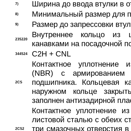
Ширина до ввода втулки в 
7)
Минимальный размер для п
8)
Размер до запрессовки втул
9)
Внутреннее кольцо из 
235220
канавками на посадочной п
C2H + CNL
344524
Контактное уплотнение и
(NBR) с армированием 
подшипника. Кольцевая к
2CS
наружном кольце закрыт
заполнен антизадирной пла
Контактное уплотнение и
листовой сталью с обеих с
три смазочных отверстия в
2CS2