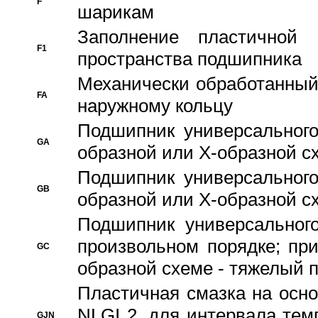
F
шарикам
Заполнение пластичной
F1
пространства подшипника
Механически обработанный
FA
наружному кольцу
Подшипник универсального
GA
образной или Х-образной сх
Подшипник универсального
GB
образной или Х-образной с
Подшипник универсального
произвольном порядке; пр
GC
образной схеме - тяжелый 
Пластичная смазка на осно
NLGI 2, для интервала темп
GJN