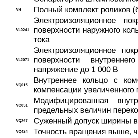
Полный комплект роликов (
VH
Электроизоляционное по
поверхности наружного коль
VL0241
тока
Электроизоляционное пок
поверхности внутреннег
VL2071
напряжение до 1 000 В
Bнутреннее кольцо с ком
VQ015
компенсации увеличенного 
Модифицированная внут
VQ051
предельных величин переко
Суженный допуск ширины вн
VQ267
Точность вращения выше, 
VQ424