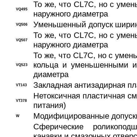
То же, что CL7C, но с ум
VQ495
наружного диаметра
Уменьшенный допуск ширин
VQ506
То же, что CL7C, но с ум
VQ507
наружного диаметра
То же, что CL7C, но с уме
кольца и уменьшенными и
VQ523
диаметра
Закладная антизадирная пл
VT143
Нетоксичная пластичная сма
VT378
питания)
Модифицированные допуски
W
Сферические роликопод
канавки и смазочных отвер