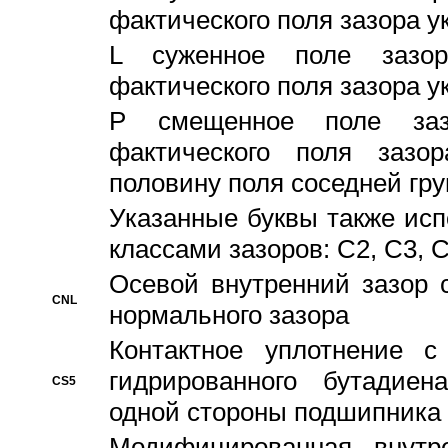
фактического поля зазора у
L суженное поле зазор
фактического поля зазора у
P смещенное поле заз
фактического поля заз
половину поля соседней гр
Указанные буквы также ис
классами зазоров: С2, C3, 
Осевой внутренний зазор 
CNL
нормального зазора
Контактное уплотнение 
гидрированного бутадиен
CS5
одной стороны подшипника
Модифицированная внутре