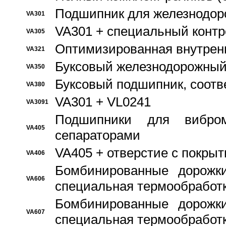
Подшипник для железнодор
VA301
VA301 + специальный контр
VA305
Оптимизированная внутрен
VA321
Буксовый железнодорожный
VA350
Буксовый подшипник, соотв
VA380
VA301 + VL0241
VA3091
Подшипники для вибром
VA405
сепараторами
VA405 + отверстие с покры
VA406
Бомбинированные дорожк
VA606
специальная термообработ
Бомбинированные дорожк
VA607
специальная термообработ