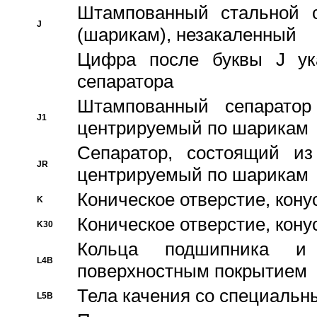
Штампованный стальной с
J
(шарикам), незакаленный
Цифра после буквы J ука
сепаратора
Штампованный сепаратор
J1
центрируемый по шарикам
Сепаратор, состоящий из
JR
центрируемый по шарикам
Коническое отверстие, кону
K
Коническое отверстие, кону
K30
Кольца подшипника и
L4B
поверхностным покрытием
Тела качения со специаль
L5B