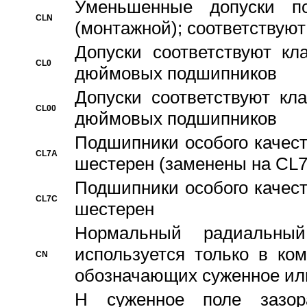
Уменьшенные допуски 
CLN
(монтажной); соответствуют
Допуски соответствуют кл
CL0
дюймовых подшипников
Допуски соответствуют кл
CL00
дюймовых подшипников
Подшипники особого качест
CL7A
шестерен (заменены на CL
Подшипники особого качест
CL7C
шестерен
Hормальный радиальный
используется только в ко
CN
обозначающих суженное ил
H суженное поле зазора