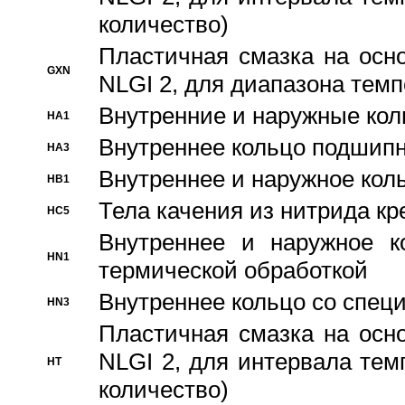
количество)
Пластичная смазка на осн
GXN
NLGI 2, для диапазона темп
Внутренние и наружные кол
HA1
Bнутреннее кольцо подшипн
HA3
Bнутреннее и наружное коль
HB1
Тела качения из нитрида к
HC5
Bнутреннее и наружное к
HN1
термической обработкой
Внутреннее кольцо со спец
HN3
Пластичная смазка на осн
NLGI 2, для интервала темп
HT
количество)