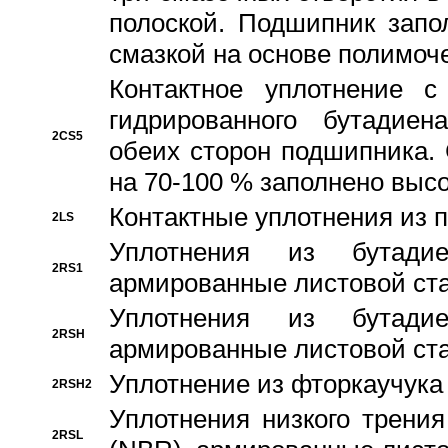
полоской. Подшипник запо
смазкой на основе полимо
Контактное уплотнение 
гидрированного бутадиен
2CS5
обеих сторон подшипника.
на 70-100 % заполнено выс
Контактные уплотнения из 
2LS
Уплотнения из бутадие
2RS1
армированные листовой ста
Уплотнения из бутадие
2RSH
армированные листовой ста
Уплотнение из фторкаучука
2RSH2
Уплотнения низкого трения
2RSL