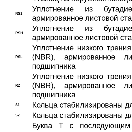
Уплотнение из бутадие
RS1
армированное листовой ста
Уплотнение из бутадие
RSH
армированное листовой ста
Уплотнение низкого трения
(NBR), армированное л
RSL
подшипника
Уплотнение низкого трения
(NBR), армированное л
RZ
подшипника
Кольца стабилизированы дл
S1
Кольца стабилизированы дл
S2
Буква T с последующим