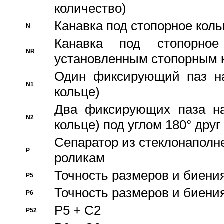
количество)
Канавка под стопорное кол
N
Канавка под стопорно
NR
установленным стопорным 
Один фиксирующий паз на
N1
кольце)
Два фиксирующих паза на
N2
кольце) под углом 180° друг 
Cепаратор из стеклонаполн
P
роликам
Точность размеров и биения
P5
Точность размеров и биения
P6
P5 + C2
P52