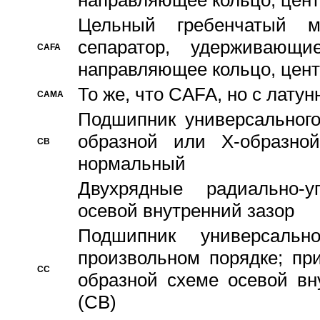
направляющее кольцо, цент
Цельный гребенчатый м
сепаратор, удерживающ
CAFA
направляющее кольцо, цент
То же, что CAFA, но с лату
CAMA
Подшипник универсального
образной или Х-образно
CB
нормальный
Двухрядные радиально-
осевой внутренний зазор
Подшипник универсальн
произвольном порядке; пр
CC
образной схеме осевой вн
(CB)