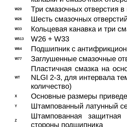
Три смазочных отверстия в
W20
Шесть смазочных отверстий
W26
Кольцевая канавка и три с
W33
W26 + W33
W513
Подшипник с антифрикционн
W64
Заглушенные смазочные от
W77
Пластичная смазка на осн
NLGI 2-3, для интервала те
WT
количество)
Основные размеры приведен
X
Штампованный латунный се
Y
Штампованная защитная
Z
стороны подшипника