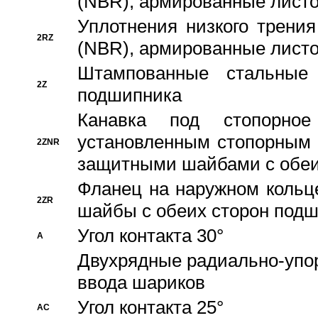
(NBR), армированные листо
Уплотнения низкого трения
2RZ
(NBR), армированные листо
Штампованные стальные
2Z
подшипника
Канавка под стопорно
установленным стопорным
2ZNR
защитными шайбами с обеи
Фланец на наружном кольц
2ZR
шайбы с обеих сторон под
Угол контакта 30°
A
Двухрядные радиально-упо
ввода шариков
Угол контакта 25°
AC