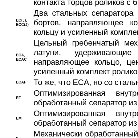
контакта торцов роликов с 
Два стальных сепаратора 
бортов, направляющее ко
EC(J),
ECC(J)
кольцу и усиленный компле
Цельный гребенчатый мех
латуни, удерживающи
ECA,
ECAC
направляющее кольцо, цен
усиленный комплект ролико
То же, что ECA, но со стал
ECAF
Оптимизированная внут
EF
обработанный сепаратор из
Оптимизированная внут
EM
обработанный сепаратор из
Механически обработанный