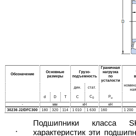
Граничная
Основные
Грузо-
нагрузка
Обозначение
размеры
подъемность
по
усталости
номина
дин.
стат.
на
C
P
d
D
T
C
0
u
-
мм
кН
кН
30236 J2/DFC300
180
320
114
1 010
1 630
160
1 200
Подшипники класса S
характеристик эти подшип
*