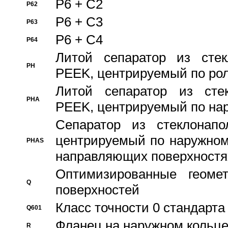
P6 + C2
P62
P6 + C3
P63
P6 + C4
P64
Литой сепаратор из стек
PH
PEEK, центрируемый по ро
Литой сепаратор из стек
PHA
PEEK, центрируемый по на
Сепаратор из стеклонапо
центрируемый по наружном
PHAS
направляющих поверхностя
Оптимизированные геомет
Q
поверхностей
Класс точности 0 стандар
Q601
Фланец на наружном кольц
R