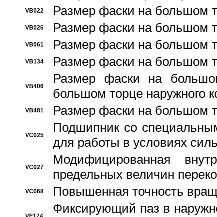
Размер фаски на большом т
VB022
Размер фаски на большом т
VB026
Размер фаски на большом т
VB061
Размер фаски на большом т
VB134
Размер фаски на большо
VB406
большом торце наружного к
Размер фаски на большом т
VB481
Подшипник со специальным
VC025
для работы в условиях сил
Модифицированная внут
VC027
предельных величин переко
Повышенная точность вращ
VC068
Фиксирующий паз в наружн
VE174