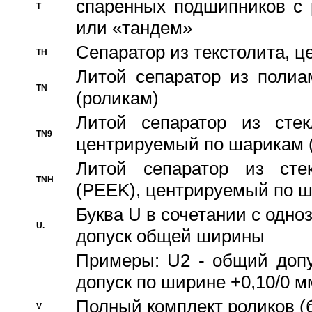
спаренных подшипников с 
T
или «тандем»
Сепаратор из текстолита, 
TH
Литой сепаратор из полиа
TN
(роликам)
Литой сепаратор из стекл
TN9
центрируемый по шарикам 
Литой сепаратор из стек
TNH
(PEEK), центрируемый по 
Буква U в сочетании с одн
U.
допуск общей ширины
Примеры: U2 - общий допу
допуск по ширине +0,10/0 м
Полный комплект роликов (
V