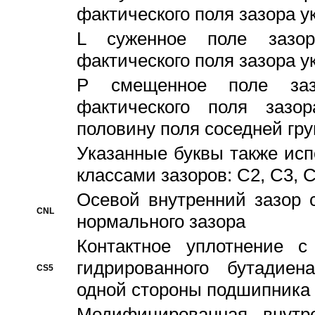
фактического поля зазора у
L суженное поле зазор
фактического поля зазора у
P смещенное поле заз
фактического поля заз
половину поля соседней гр
Указанные буквы также ис
классами зазоров: С2, C3, 
Осевой внутренний зазор 
CNL
нормального зазора
Контактное уплотнение 
гидрированного бутадиен
CS5
одной стороны подшипника
Модифицированная внутре