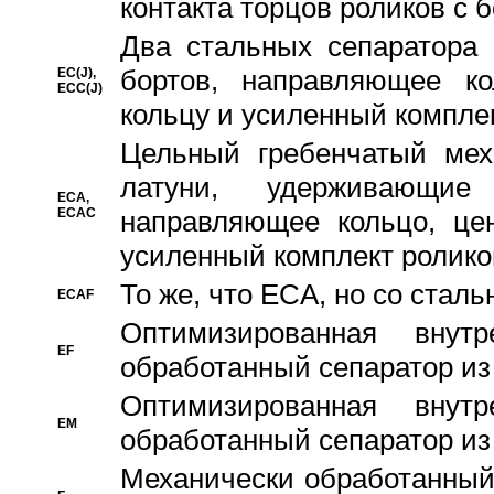
контакта торцов роликов с 
Два стальных сепаратора 
бортов, направляющее ко
EC(J),
ECC(J)
кольцу и усиленный компле
Цельный гребенчатый мех
латуни, удерживающи
ECA,
ECAC
направляющее кольцо, цен
усиленный комплект ролико
То же, что ECA, но со стал
ECAF
Оптимизированная внут
EF
обработанный сепаратор из
Оптимизированная внут
EM
обработанный сепаратор из
Механически обработанный