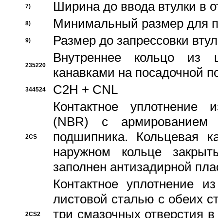
Ширина до ввода втулки в 
7)
Минимальный размер для п
8)
Размер до запрессовки втул
9)
Внутреннее кольцо из 
235220
канавками на посадочной п
C2H + CNL
344524
Контактное уплотнение и
(NBR) с армированием 
подшипника. Кольцевая к
2CS
наружном кольце закрыт
заполнен антизадирной пла
Контактное уплотнение и
листовой сталью с обеих с
три смазочных отверстия в
2CS2