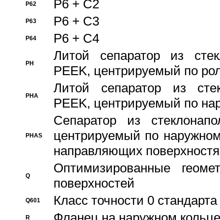
P6 + C2
P62
P6 + C3
P63
P6 + C4
P64
Литой сепаратор из стек
PH
PEEK, центрируемый по ро
Литой сепаратор из стек
PHA
PEEK, центрируемый по на
Сепаратор из стеклонапо
центрируемый по наружном
PHAS
направляющих поверхностя
Оптимизированные геомет
Q
поверхностей
Класс точности 0 стандар
Q601
Фланец на наружном кольц
R