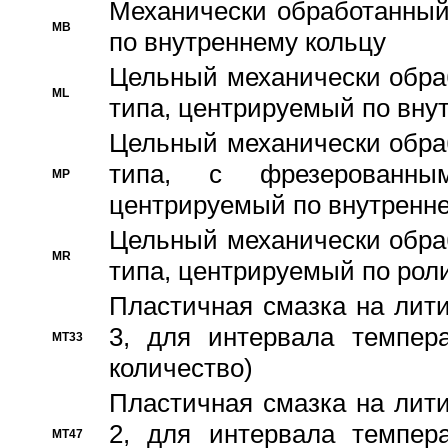
Механически обработанный
MB
по внутреннему кольцу
Цельный механически обра
ML
типа, центрируемый по вну
Цельный механически обра
типа, с фрезерованны
MP
центрируемый по внутренне
Цельный механически обра
MR
типа, центрируемый по рол
Пластичная смазка на лити
3, для интервала темпера
MT33
количество)
Пластичная смазка на лити
2, для интервала темпера
MT47