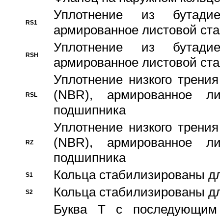
Уплотнение из бутадие
RS1
армированное листовой ста
Уплотнение из бутадие
RSH
армированное листовой ста
Уплотнение низкого трения
(NBR), армированное л
RSL
подшипника
Уплотнение низкого трения
(NBR), армированное л
RZ
подшипника
Кольца стабилизированы дл
S1
Кольца стабилизированы дл
S2
Буква T с последующим