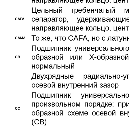
направляющее кольцо, цент
Цельный гребенчатый м
сепаратор, удерживающ
CAFA
направляющее кольцо, цент
То же, что CAFA, но с лату
CAMA
Подшипник универсального
образной или Х-образно
CB
нормальный
Двухрядные радиально-
осевой внутренний зазор
Подшипник универсальн
произвольном порядке; пр
CC
образной схеме осевой вн
(CB)