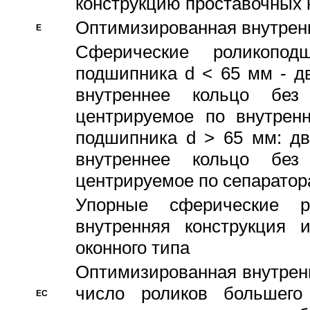
конструкцию проставочных 
Оптимизированная внутрен
E
Сферические роликопод
подшипника d < 65 мм - дв
внутреннее кольцо без
центрируемое по внутренн
подшипника d > 65 мм: дв
внутреннее кольцо без
центрируемое по сепарато
Упорные сферические ро
внутренняя конструкция 
оконного типа
Oптимизированная внутренн
число роликов большего
EC