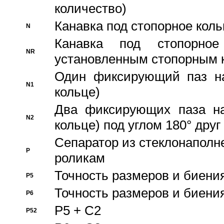
количество)
Канавка под стопорное кол
N
Канавка под стопорно
NR
установленным стопорным 
Один фиксирующий паз на
N1
кольце)
Два фиксирующих паза на
N2
кольце) под углом 180° друг 
Cепаратор из стеклонаполн
P
роликам
Точность размеров и биения
P5
Точность размеров и биения
P6
P5 + C2
P52