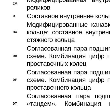
CV
роликов
Составное внутреннее кольц
D
Модифицированные канавк
кольце; составное внутре
DA
стяжного кольца
Согласованная пара подши
схеме. Комбинация цифр п
DB
проставочных колец
Согласованная пара подши
схеме. Комбинация цифр п
DF
проставочного кольца
Согласованная пара под
«тандем». Комбинация
DT