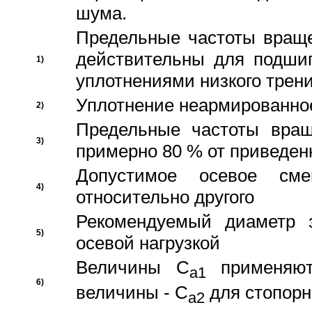
шума.
Предельные частоты враще
действительны для подши
1)
уплотнениями низкого трени
Уплотнение неармированно
2)
Предельные частоты вращ
3)
примерно 80 % от приведен
Допустимое осевое сме
4)
относительно другого
Рекомендуемый диаметр 
5)
осевой нагрузкой
Величины C
применяют
a1
6)
величины - C
для стопорн
a2