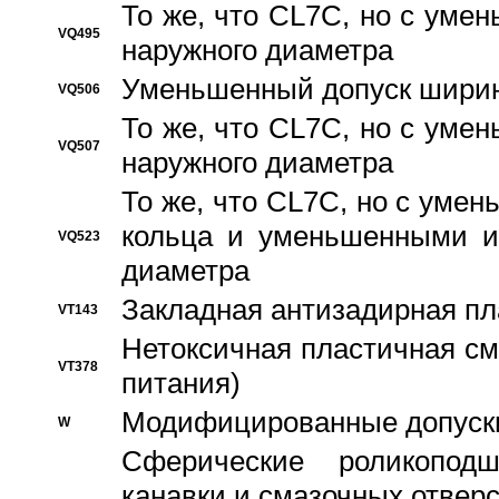
То же, что CL7C, но с ум
VQ495
наружного диаметра
Уменьшенный допуск ширин
VQ506
То же, что CL7C, но с ум
VQ507
наружного диаметра
То же, что CL7C, но с уме
кольца и уменьшенными и
VQ523
диаметра
Закладная антизадирная пл
VT143
Нетоксичная пластичная сма
VT378
питания)
Модифицированные допуски
W
Сферические роликопод
канавки и смазочных отвер