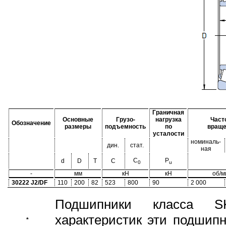
Граничная
Основные
Грузо-
нагрузка
Част
Обозначение
размеры
подъемность
по
враще
усталости
номиналь-
дин.
стат.
ная
C
P
d
D
T
C
0
u
-
мм
кН
кН
об/м
30222 J2/DF
110
200
82
523
800
90
2 000
Подшипники класса S
характеристик эти подшип
*