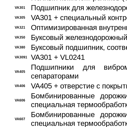
Подшипник для железнодор
VA301
VA301 + специальный контр
VA305
Оптимизированная внутрен
VA321
Буксовый железнодорожный
VA350
Буксовый подшипник, соотв
VA380
VA301 + VL0241
VA3091
Подшипники для вибром
VA405
сепараторами
VA405 + отверстие с покры
VA406
Бомбинированные дорожк
VA606
специальная термообработ
Бомбинированные дорожк
VA607
специальная термообработ