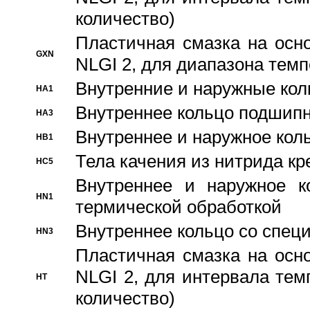
количество)
Пластичная смазка на осн
GXN
NLGI 2, для диапазона темп
Внутренние и наружные кол
HA1
Bнутреннее кольцо подшипн
HA3
Bнутреннее и наружное коль
HB1
Тела качения из нитрида к
HC5
Bнутреннее и наружное к
HN1
термической обработкой
Внутреннее кольцо со спец
HN3
Пластичная смазка на осн
NLGI 2, для интервала темп
HT
количество)