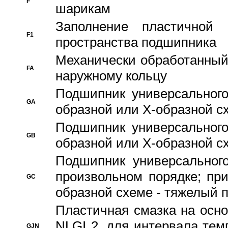
F
шарикам
Заполнение пластичной
F1
пространства подшипника
Механически обработанный
FA
наружному кольцу
Подшипник универсального
GA
образной или Х-образной сх
Подшипник универсального
GB
образной или Х-образной с
Подшипник универсального
произвольном порядке; пр
GC
образной схеме - тяжелый 
Пластичная смазка на осно
NLGI 2, для интервала темп
GJN