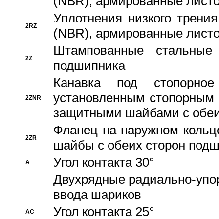
(NBR), армированные листо
Уплотнения низкого трения
2RZ
(NBR), армированные листо
Штампованные стальные
2Z
подшипника
Канавка под стопорно
установленным стопорным
2ZNR
защитными шайбами с обеи
Фланец на наружном кольц
2ZR
шайбы с обеих сторон под
Угол контакта 30°
A
Двухрядные радиально-упо
ввода шариков
Угол контакта 25°
AC