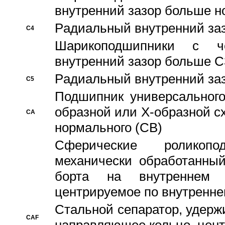
внутренний зазор больше н
Pадиальный внутренний за
C4
Шарикоподшипники с че
внутренний зазор больше C
Pадиальный внутренний за
C5
Подшипник универсального
образной или Х-образной с
CA
нормального (CB)
Сферические роликопо
механически обработанный
борта на внутреннем 
центрируемое по внутренне
Стальной сепаратор, удерж
CAF