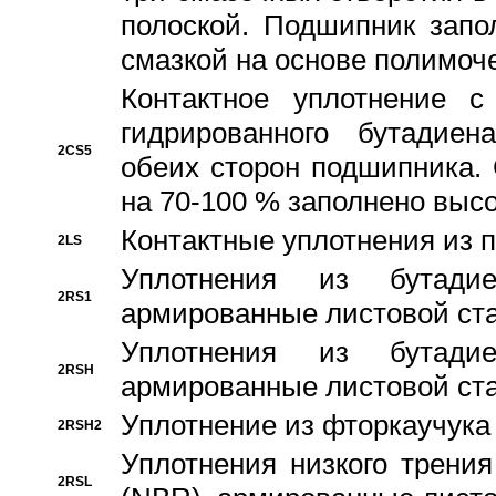
полоской. Подшипник запо
смазкой на основе полимо
Контактное уплотнение 
гидрированного бутадиен
2CS5
обеих сторон подшипника.
на 70-100 % заполнено выс
Контактные уплотнения из 
2LS
Уплотнения из бутадие
2RS1
армированные листовой ста
Уплотнения из бутадие
2RSH
армированные листовой ста
Уплотнение из фторкаучука
2RSH2
Уплотнения низкого трения
2RSL