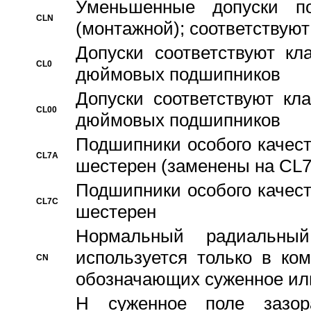
Уменьшенные допуски 
CLN
(монтажной); соответствуют
Допуски соответствуют кл
CL0
дюймовых подшипников
Допуски соответствуют кл
CL00
дюймовых подшипников
Подшипники особого качест
CL7A
шестерен (заменены на CL
Подшипники особого качест
CL7C
шестерен
Hормальный радиальный
используется только в ко
CN
обозначающих суженное ил
H суженное поле зазора