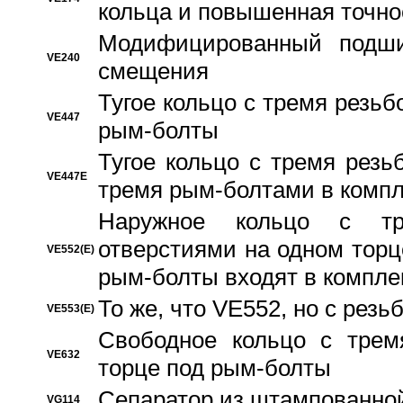
кольца и повышенная точн
Модифицированный подши
VE240
смещения
Тугое кольцо с тремя резь
VE447
рым-болты
Тугое кольцо с тремя рез
VE447E
тремя рым-болтами в компл
Наружное кольцо с тр
отверстиями на одном торце
VE552(E)
рым-болты входят в компле
То же, что VE552, но с рез
VE553(E)
Свободное кольцо с трем
VE632
торце под рым-болты
Сепаратор из штампованной
VG114