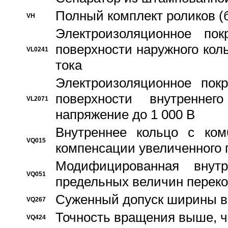
Полный комплект роликов (
VH
Электроизоляционное по
поверхности наружного коль
VL0241
тока
Электроизоляционное пок
поверхности внутреннег
VL2071
напряжение до 1 000 В
Bнутреннее кольцо с ком
VQ015
компенсации увеличенного 
Модифицированная внут
VQ051
предельных величин переко
Суженный допуск ширины вн
VQ267
Точность вращения выше, 
VQ424