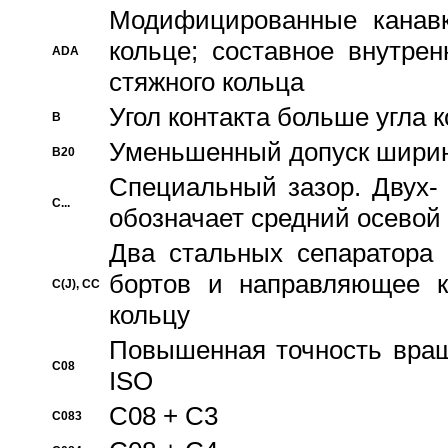
Модифицированные канавк
кольце; составное внутре
ADA
стяжного кольца
Угол контакта больше угла 
B
Уменьшенный допуск шири
B20
Специальный зазор. Двух-
C...
обозначает средний осевой
Два стальных сепаратора 
бортов и направляющее к
C(J), CC
кольцу
Повышенная точность враще
C08
ISO
C08 + C3
C083