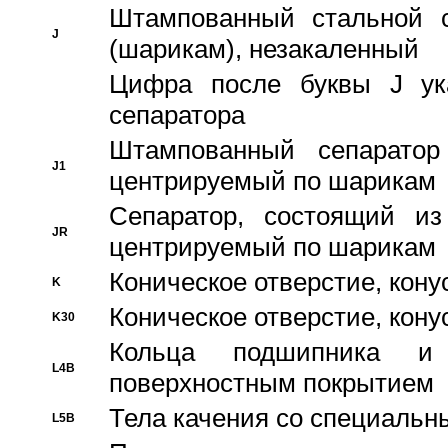
Штампованный стальной с
J
(шарикам), незакаленный
Цифра после буквы J ука
сепаратора
Штампованный сепаратор
J1
центрируемый по шарикам
Сепаратор, состоящий из
JR
центрируемый по шарикам
Коническое отверстие, кону
K
Коническое отверстие, кону
K30
Кольца подшипника и
L4B
поверхностным покрытием
Тела качения со специаль
L5B