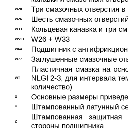
Три смазочных отверстия в
W20
Шесть смазочных отверстий
W26
Кольцевая канавка и три с
W33
W26 + W33
W513
Подшипник с антифрикционн
W64
Заглушенные смазочные от
W77
Пластичная смазка на осн
NLGI 2-3, для интервала те
WT
количество)
Основные размеры приведен
X
Штампованный латунный се
Y
Штампованная защитная
Z
стороны подшипника