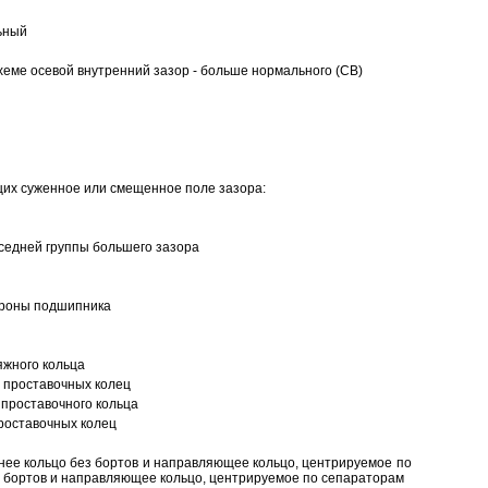
ьный
еме осевой внутренний зазор - больше нормального (CB)
щих суженное или смещенное поле зазора:
седней группы большего зазора
ороны подшипника
яжного кольца
 проставочных колец
проставочного кольца
роставочных колец
нее кольцо без бортов и направляющее кольцо, центрируемое по
ез бортов и направляющее кольцо, центрируемое по сепараторам