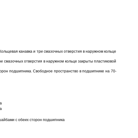
Кольцевая канавка и три смазочных отверстия в наружном кольце
ри смазочных отверстия в наружном кольце закрыты пластиковой
торон подшипника. Свободное пространство в подшипнике на 70-
а
а
шайбами с обеих сторон подшипника