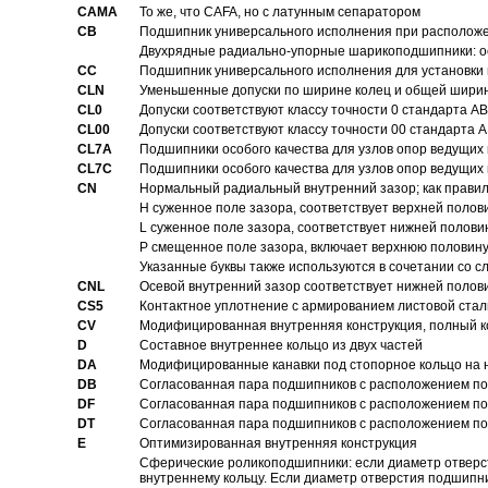
CAMA
То же, что CAFA, но с латунным сепаратором
CB
Подшипник универсального исполнения при расположен
Двухрядные радиально-упорные шарикоподшипники: о
CC
Подшипник универсального исполнения для установки 
CLN
Уменьшенные допуски по ширине колец и общей ширине
CL0
Допуски соответствуют классу точности 0 стандарта 
CL00
Допуски соответствуют классу точности 00 стандарта
CL7A
Подшипники особого качества для узлов опор ведущих
CL7C
Подшипники особого качества для узлов опор ведущих
CN
Hормальный радиальный внутренний зазор; как правил
H суженное поле зазора, соответствует верхней полов
L суженное поле зазора, соответствует нижней полови
P смещенное поле зазора, включает верхнюю половину
Указанные буквы также используются в сочетании со с
CNL
Осевой внутренний зазор соответствует нижней полов
CS5
Контактное уплотнение с армированием листовой стал
CV
Модифицированная внутренняя конструкция, полный к
D
Составное внутреннее кольцо из двух частей
DA
Модифицированные канавки под стопорное кольцо на н
DB
Согласованная пара подшипников с расположением по 
DF
Согласованная пара подшипников с расположением по 
DT
Согласованная пара подшипников с расположением по 
E
Оптимизированная внутренняя конструкция
Сферические роликоподшипники: если диаметр отверст
внутреннему кольцу. Если диаметр отверстия подшипни