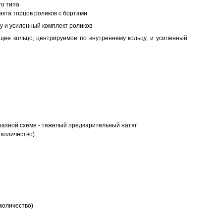
о типа
кта торцов роликов с бортами
у и усиленный комплект роликов
ее кольцо, центрируемое по внутреннему кольцу, и усиленный
разной схеме - тяжелый предварительный натяг
 количество)
количество)