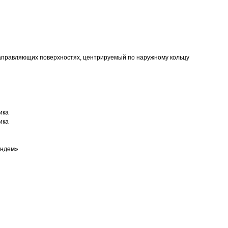
аправляющих поверхностях, центрируемый по наружному кольцу
ика
ика
андем»