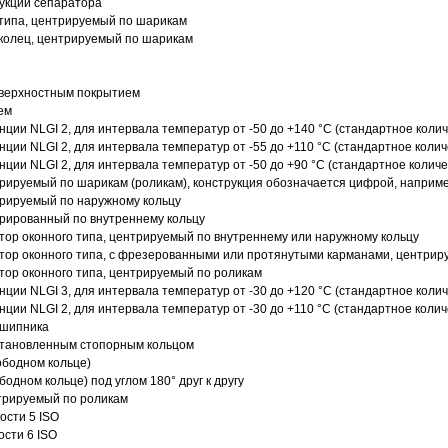
рукции сепаратора
 типа, центрируемый по шарикам
 колец, центрируемый по шарикам
оверхностным покрытием
ем
нции NLGI 2, для интервала температур от -50 до +140 °C (стандартное колич
нции NLGI 2, для интервала температур от -55 до +110 °C (стандартное колич
нции NLGI 2, для интервала температур от -50 до +90 °C (стандартное количе
рируемый по шарикам (роликам), конструкция обозначается цифрой, наприме
рируемый по наружному кольцу
рированный по внутреннему кольцу
ор оконного типа, центрируемый по внутреннему или наружному кольцу
ор оконного типа, с фрезерованными или протянутыми карманами, центриру
ор оконного типа, центрируемый по роликам
нции NLGI 3, для интервала температур от -30 до +120 °C (стандартное колич
нции NLGI 2, для интервала температур от -30 до +110 °C (стандартное колич
дшипника
установленным стопорным кольцом
ободном кольце)
одном кольце) под углом 180° друг к другу
трируемый по роликам
ости 5 ISO
ости 6 ISO