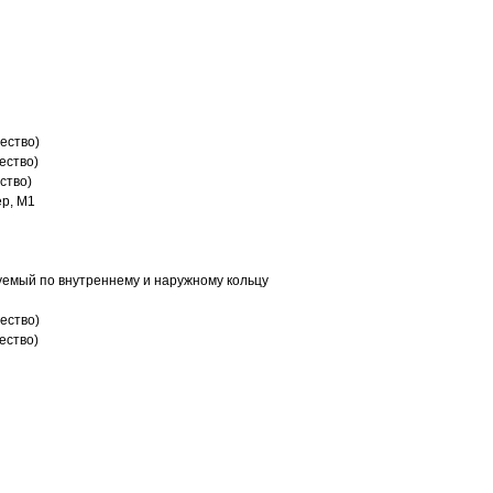
ество)
ество)
ство)
р, M1
емый по внутреннему и наружному кольцу
ество)
ество)