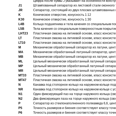
Цифра после буквы J указывает на особенности конст
J1
Штампованный сепаратор из листовой стали оконного
JR
Сепаратор, состоящий из двух плоских штампованных
K
Коническое отверстие, конусность 1:12
K30
Коническое отверстие, конусность 1:30
L4B
Кольца подшипника и тела качения со специальным п
L5B
Тела качения со специальным поверхностным покрыти
LHT23
Пластичная смазка на литиевой основе, класс консисте
LT
Пластичная смазка на литиевой основе, класс консисте
LT10
Пластичная смазка на литиевой основе, класс консисте
M
Механически обработанный сепаратор из латуни, цент
MA
Механически обработанный латунный сепаратор, цент
MB
Механически обработанный сепаратор из латуни, цент
ML
Цельный механически обработанный латунный сепарат
MP
Цельный механически обработанный латунный сепарат
MR
Цельный механически обработанный латунный сепарат
MT33
Пластичная смазка на литиевой основе, класс консисте
MT47
Пластичная смазка на литиевой основе, класс консисте
N
Канавка под стопорное кольцо на наружном кольце по
NR
Канавка под стопорное кольцо на наружном кольце с 
N1
Один фиксирующий паз на торце наружного кольца (св
N2
Два фиксирующих паза на торце наружного кольца (своб
P
Cепаратор из стеклонаполненного полиамида 6,6, цен
P5
Точность размеров и биения соответствуют классу точн
P6
Точность размеров и биения соответствует классу точн