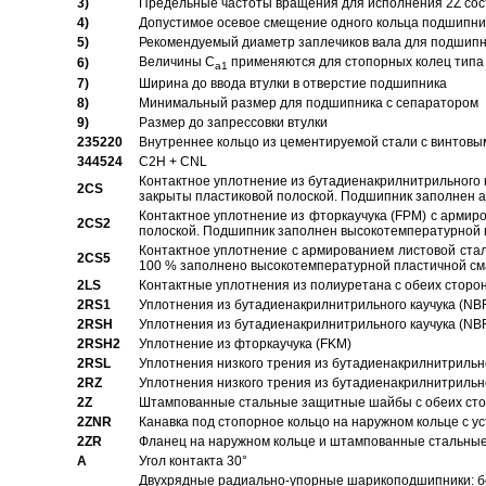
3)
Предельные частоты вращения для исполнения 2Z сос
4)
Допустимое осевое смещение одного кольца подшипник
5)
Рекомендуемый диаметр заплечиков вала для подшипни
Величины C
применяются для стопорных колец типа 
6)
a1
7)
Ширина до ввода втулки в отверстие подшипника
8)
Минимальный размер для подшипника с сепаратором
9)
Размер до запрессовки втулки
235220
Внутреннее кольцо из цементируемой стали с винтовы
344524
C2H + CNL
Контактное уплотнение из бутадиенакрилнитрильного к
2CS
закрыты пластиковой полоской. Подшипник заполнен 
Контактное уплотнение из фторкаучука (FPM) с армир
2CS2
полоской. Подшипник заполнен высокотемпературной 
Контактное уплотнение с армированием листовой стал
2CS5
100 % заполнено высокотемпературной пластичной см
2LS
Контактные уплотнения из полиуретана с обеих сторо
2RS1
Уплотнения из бутадиенакрилнитрильного каучука (NB
2RSH
Уплотнения из бутадиенакрилнитрильного каучука (NB
2RSH2
Уплотнение из фторкаучука (FKM)
2RSL
Уплотнения низкого трения из бутадиенакрилнитрильн
2RZ
Уплотнения низкого трения из бутадиенакрилнитрильн
2Z
Штампованные стальные защитные шайбы с обеих ст
2ZNR
Канавка под стопорное кольцо на наружном кольце с
2ZR
Фланец на наружном кольце и штампованные стальны
A
Угол контакта 30°
Двухрядные радиально-упорные шарикоподшипники: бе