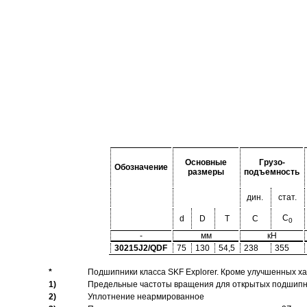
Основные
Грузо-
Обозначение
размеры
подъемность
дин.
стат.
C
d
D
T
C
0
-
мм
кН
30215J2/QDF
75
130
54,5
238
355
*
Подшипники класса SKF Explorer. Кроме улучшенных х
1)
Предельные частоты вращения для открытых подшипник
2)
Уплотнение неармированное