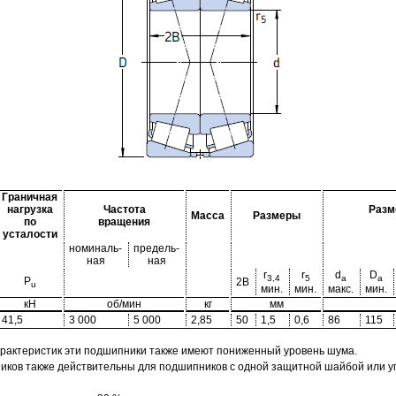
Граничная
нагрузка
Частота
Разм
Масса
Размеры
по
вращения
усталости
номиналь-
предель-
ная
ная
r
r
d
D
3,4
5
a
a
P
2B
u
мин.
мин.
макс.
мин.
кН
об/мин
кг
мм
41,5
3 000
5 000
2,85
50
1,5
0,6
86
115
арактеристик эти подшипники также имеют пониженный уровень шума.
ов также действительны для подшипников с одной защитной шайбой или упл