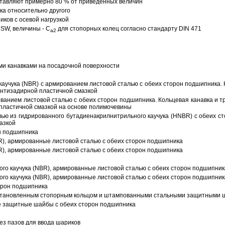
тавляют примерно 80 % от приведенных величин
а относительно другого
ков с осевой нагрузкой
SW, величины - C
для стопорных колец согласно стандарту DIN 471
a2
ми канавками на посадочной поверхности
аучука (NBR) с армированием листовой сталью с обеих сторон подшипника. 
антизадирной пластичной смазкой
ованием листовой сталью с обеих сторон подшипника. Кольцевая канавка и т
пластичной смазкой на основе полимочевины
ью из гидрированного бутадиенакрилнитрильного каучука (HNBR) с обеих с
азкой
н подшипника
R), армированные листовой сталью с обеих сторон подшипника
R), армированные листовой сталью с обеих сторон подшипника
ого каучука (NBR), армированные листовой сталью с обеих сторон подшипник
ого каучука (NBR), армированные листовой сталью с обеих сторон подшипник
орон подшипника
 установленным стопорным кольцом и штампованными стальными защитными 
е защитные шайбы с обеих сторон подшипника
з пазов для ввода шариков