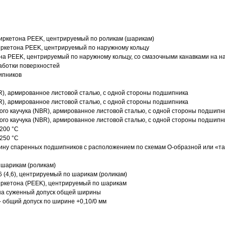
иркетона PEEK, центрируемый по роликам (шарикам)
ркетона PEEK, центрируемый по наружному кольцу
а PEEK, центрируемый по наружному кольцу, со смазочными канавками на н
аботки поверхностей
ипников
R), армированное листовой сталью, с одной стороны подшипника
R), армированное листовой сталью, с одной стороны подшипника
го каучука (NBR), армированное листовой сталью, с одной стороны подшипн
го каучука (NBR), армированное листовой сталью, с одной стороны подшипн
200 °C
250 °C
ину спаренных подшипников с расположением по схемам О-образной или «т
 шарикам (роликам)
 (4,6), центрируемый по шарикам (роликам)
ркетона (PEEK), центрируемый по шарикам
 на суженный допуск общей ширины
- общий допуск по ширине +0,10/0 мм