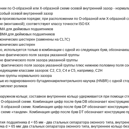
ии по О-образной или Х-образной схеме осевой внутренний зазор - нормал
собый осевой внутренний зазор
в произвольном порядке; при расположении по О-образной или Х-образной сх
 (монтажной); соответствуют классу точности ISO 6X
АВМА для дюймовых подшипников
 ABMA для дюймовых подшипников
 конических шестерен (заменены на CL7C)
 конических шестерен
о, используется только в комбинации с одной из следующих букв, обозначаю
ине фактического поля зазора указанной группы
не фактического поля зазора указанной группы
 фактического поля зазора указанной группы плюс нижнюю половину поля со
ледующими классами зазоров: С2, C3, С4 и С5, например, С2Н
ине группы нормального зазора
ью из гидрированного бутадиенакрилнитрильного каучука (HNBR) с одной ст
омплект роликов
аружном кольце; составное внутреннее кольцо удерживается при помощи ст
О-образной схеме. Комбинация цифр после букв DB обозначает конструкцию
Х-образной схеме. Комбинация цифр после букв DF обозначает конструкцию 
схеме «тандем». Комбинация цифр после букв DT обозначает конструкцию п
ия подшипника d < 65 мм - два стальных сепаратора оконного типа, внутрен
ка d > 65 мм: два стальных сепаратора оконного типа, внутреннее кольцо б