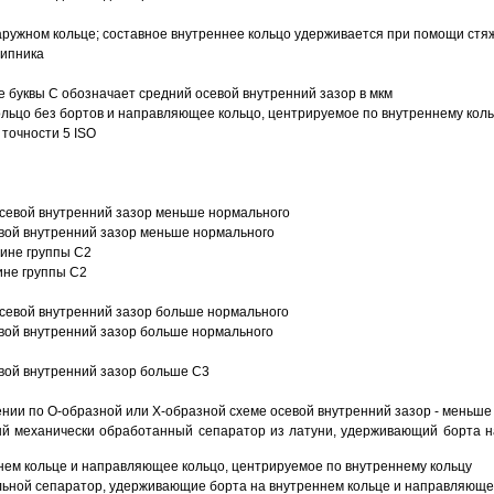
ружном кольце; составное внутреннее кольцо удерживается при помощи стяж
шипника
е буквы С обозначает средний осевой внутренний зазор в мкм
ольцо без бортов и направляющее кольцо, центрируемое по внутреннему кол
точности 5 ISO
севой внутренний зазор меньше нормального
вой внутренний зазор меньше нормального
вине группы C2
ине группы C2
евой внутренний зазор больше нормального
вой внутренний зазор больше нормального
вой внутренний зазор больше C3
ии по О-образной или Х-образной схеме осевой внутренний зазор - меньше
й механически обработанный сепаратор из латуни, удерживающий борта н
ем кольце и направляющее кольцо, центрируемое по внутреннему кольцу
ьной сепаратор, удерживающие борта на внутреннем кольце и направляющее