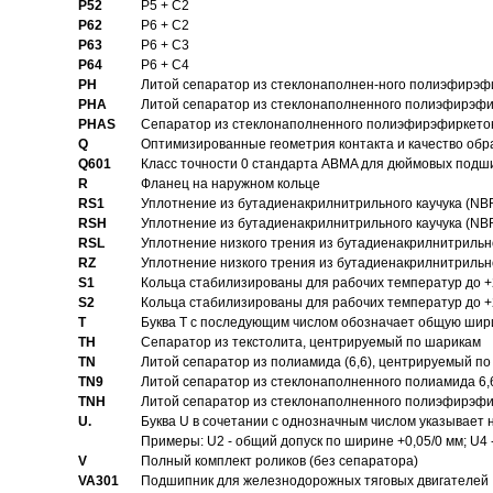
P52
P5 + C2
P62
P6 + C2
P63
P6 + C3
P64
P6 + C4
PH
Литой сепаратор из стеклонаполнен-ного полиэфирэф
PHA
Литой сепаратор из стеклонаполненного полиэфирэфи
PHAS
Сепаратор из стеклонаполненного полиэфирэфиркетон
Q
Оптимизированные геометрия контакта и качество обр
Q601
Класс точности 0 стандарта ABMA для дюймовых подш
R
Фланец на наружном кольце
RS1
Уплотнение из бутадиенакрилнитрильного каучука (NB
RSH
Уплотнение из бутадиенакрилнитрильного каучука (NB
RSL
Уплотнение низкого трения из бутадиенакрилнитрильно
RZ
Уплотнение низкого трения из бутадиенакрилнитрильно
S1
Кольца стабилизированы для рабочих температур до +
S2
Кольца стабилизированы для рабочих температур до +
T
Буква T с последующим числом обозначает общую шир
TH
Сепаратор из текстолита, центрируемый по шарикам
TN
Литой сепаратор из полиамида (6,6), центрируемый по
TN9
Литой сепаратор из стеклонаполненного полиамида 6,6
TNH
Литой сепаратор из стеклонаполненного полиэфирэфи
U.
Буква U в сочетании с однозначным числом указывает
Примеры: U2 - общий допуск по ширине +0,05/0 мм; U4 
V
Полный комплект роликов (без сепаратора)
VA301
Подшипник для железнодорожных тяговых двигателей