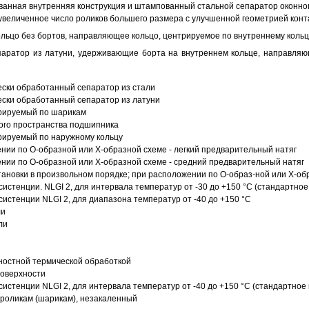
анная внутренняя конструкция и штампованный стальной сепаратор оконног
увеличенное число роликов большего размера с улучшенной геометрией конта
ольцо без бортов, направляющее кольцо, центрируемое по внутреннему кольц
аратор из латуни, удерживающие борта на внутреннем кольце, направляющ
ески обработанный сепаратор из стали
ески обработанный сепаратор из латуни
трируемый по шарикам
ого пространства подшипника
рируемый по наружному кольцу
ии по О-образной или Х-образной схеме - легкий предварительный натяг
ии по О-образной или Х-образной схеме - средний предварительный натяг
ановки в произвольном порядке; при расположении по О-образ-ной или Х-об
истенции. NLGI 2, для интервала температур от -30 до +150 °C (стандартное
истенции NLGI 2, для диапазона температур от -40 до +150 °C
ли
ли
ностной термической обработкой
поверхности
истенции NLGI 2, для интервала температур от -40 до +150 °C (стандартное 
роликам (шарикам), незакаленный