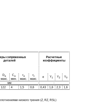
еры сопряженных
Расчетные
деталей
коэффициенты
D
C
r
r
a
a
a
c
Y
Y
Y
e
1
2
0
макс.
мин.
макс.
макс.
мм
-
122
4
1,5
0,6
0,43
1,6
2,3
1,6
отнениями низкого трения (Z, RZ, RSL)