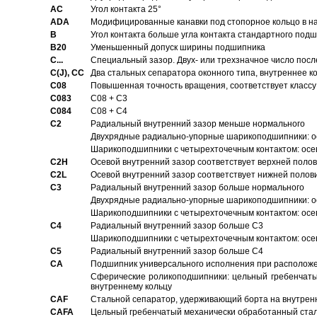
AC
Угол контакта 25°
ADA
Модифицированные канавки под стопорное кольцо в на
B
Угол контакта больше угла контакта стандартного под
B20
Уменьшенный допуск ширины подшипника
C...
Специальный зазор. Двух- или трехзначное число посл
C(J), CC
Два стальных сепаратора оконного типа, внутреннее к
C08
Повышенная точность вращения, соответствует классу 
C083
C08 + C3
C084
C08 + C4
C2
Pадиальный внутренний зазор меньше нормального
Двухрядные радиально-упорные шарикоподшипники: о
Шарикоподшипники с четырехточечным контактом: осе
C2H
Осевой внутренний зазор соответствует верхней поло
C2L
Осевой внутренний зазор соответствует нижней полов
C3
Pадиальный внутренний зазор больше нормального
Двухрядные радиально-упорные шарикоподшипники: ос
Шарикоподшипники с четырехточечным контактом: осе
C4
Pадиальный внутренний зазор больше C3
Шарикоподшипники с четырехточечным контактом: осе
C5
Pадиальный внутренний зазор больше C4
CA
Подшипник универсального исполнения при расположен
Сферические роликоподшипники: цельный гребенчаты
внутреннему кольцу
CAF
Стальной сепаратор, удерживающий борта на внутренн
CAFA
Цельный гребенчатый механически обработанный стал