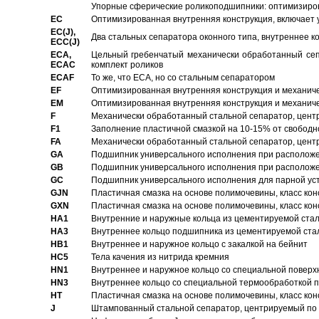
Упорные сферические роликоподшипники: оптимизиров
EC
Oптимизированная внутренняя конструкция, включает 
EC(J),
Два стальных сепаратора оконного типа, внутреннее к
ECC(J)
ECA,
Цельный гребенчатый механически обработанный сеп
ECAC
комплект роликов
ECAF
То же, что ECA, но со стальным сепаратором
EF
Оптимизированная внутренняя конструкция и механич
EM
Оптимизированная внутренняя конструкция и механич
F
Механически обработанный стальной сепаратор, цен
F1
Заполнение пластичной смазкой на 10-15% от свободн
FA
Механически обработанный стальной сепаратор, цент
GA
Подшипник универсального исполнения при расположен
GB
Подшипник универсального исполнения при расположен
GC
Подшипник универсального исполнения для парной уст
GJN
Пластичная смазка на основе полимочевины, класс конс
GXN
Пластичная смазка на основе полимочевины, класс конс
HA1
Внутренние и наружные кольца из цементируемой ста
HA3
Bнутреннее кольцо подшипника из цементируемой ста
HB1
Bнутреннее и наружное кольцо с закалкой на бейнит
HC5
Тела качения из нитрида кремния
HN1
Bнутреннее и наружное кольцо со специальной поверх
HN3
Внутреннее кольцо со специальной термообработкой 
HT
Пластичная смазка на основе полимочевины, класс конс
J
Штампованный стальной сепаратор, центрируемый по 