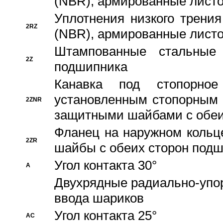
(NBR), армированные листо
Уплотнения низкого трения
2RZ
(NBR), армированные листо
Штампованные стальные
2Z
подшипника
Канавка под стопорно
установленным стопорным
2ZNR
защитными шайбами с обеи
Фланец на наружном кольц
2ZR
шайбы с обеих сторон под
Угол контакта 30°
A
Двухрядные радиально-упо
ввода шариков
Угол контакта 25°
AC