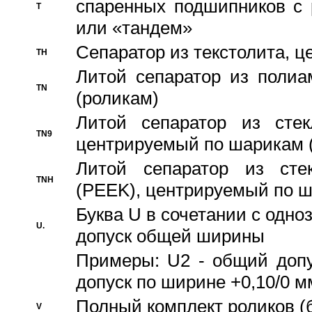
спаренных подшипников с 
T
или «тандем»
Сепаратор из текстолита, 
TH
Литой сепаратор из полиа
TN
(роликам)
Литой сепаратор из стекл
TN9
центрируемый по шарикам 
Литой сепаратор из стек
TNH
(PEEK), центрируемый по 
Буква U в сочетании с одн
U.
допуск общей ширины
Примеры: U2 - общий допу
допуск по ширине +0,10/0 м
Полный комплект роликов (
V