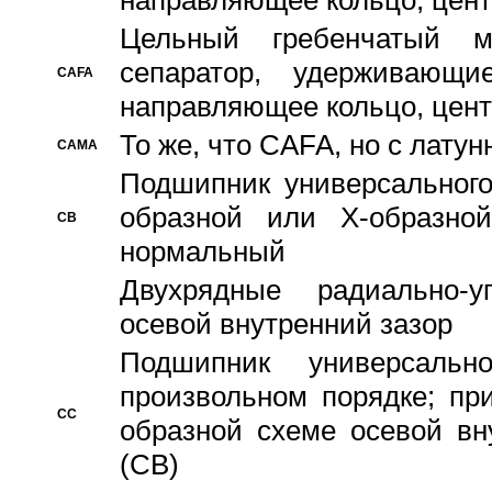
направляющее кольцо, цент
Цельный гребенчатый м
сепаратор, удерживающ
CAFA
направляющее кольцо, цент
То же, что CAFA, но с лату
CAMA
Подшипник универсального
образной или Х-образно
CB
нормальный
Двухрядные радиально-
осевой внутренний зазор
Подшипник универсальн
произвольном порядке; пр
CC
образной схеме осевой вн
(CB)