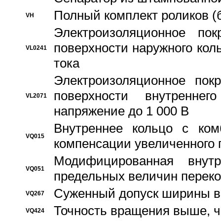
Полный комплект роликов (
VH
Электроизоляционное по
поверхности наружного коль
VL0241
тока
Электроизоляционное пок
поверхности внутреннег
VL2071
напряжение до 1 000 В
Bнутреннее кольцо с ком
VQ015
компенсации увеличенного 
Модифицированная внут
VQ051
предельных величин переко
Суженный допуск ширины вн
VQ267
Точность вращения выше, 
VQ424