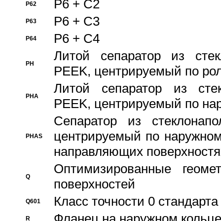
P6 + C2
P62
P6 + C3
P63
P6 + C4
P64
Литой сепаратор из стек
PH
PEEK, центрируемый по ро
Литой сепаратор из стек
PHA
PEEK, центрируемый по на
Сепаратор из стеклонапо
центрируемый по наружном
PHAS
направляющих поверхностя
Оптимизированные геомет
Q
поверхностей
Класс точности 0 стандар
Q601
Фланец на наружном кольц
R