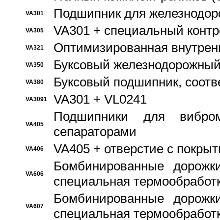
Подшипник для железнодор
VA301
VA301 + специальный контр
VA305
Оптимизированная внутрен
VA321
Буксовый железнодорожный
VA350
Буксовый подшипник, соотв
VA380
VA301 + VL0241
VA3091
Подшипники для вибром
VA405
сепараторами
VA405 + отверстие с покры
VA406
Бомбинированные дорожк
VA606
специальная термообработ
Бомбинированные дорожк
VA607
специальная термообработ