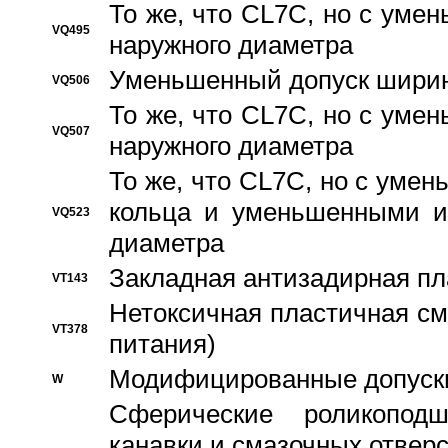
То же, что CL7C, но с ум
VQ495
наружного диаметра
Уменьшенный допуск ширин
VQ506
То же, что CL7C, но с ум
VQ507
наружного диаметра
То же, что CL7C, но с уме
кольца и уменьшенными и
VQ523
диаметра
Закладная антизадирная пл
VT143
Нетоксичная пластичная сма
VT378
питания)
Модифицированные допуски
W
Сферические роликопод
канавки и смазочных отвер