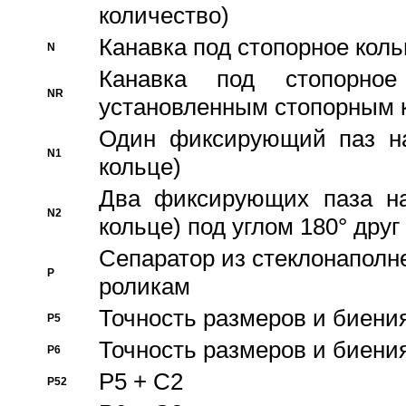
количество)
Канавка под стопорное кол
N
Канавка под стопорно
NR
установленным стопорным 
Один фиксирующий паз на
N1
кольце)
Два фиксирующих паза на
N2
кольце) под углом 180° друг 
Cепаратор из стеклонаполн
P
роликам
Точность размеров и биения
P5
Точность размеров и биения
P6
P5 + C2
P52