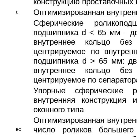
конструкцию проставочных 
Оптимизированная внутрен
E
Сферические роликопод
подшипника d < 65 мм - дв
внутреннее кольцо без
центрируемое по внутренн
подшипника d > 65 мм: дв
внутреннее кольцо без
центрируемое по сепарато
Упорные сферические ро
внутренняя конструкция 
оконного типа
Oптимизированная внутренн
число роликов большего
EC