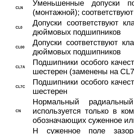
Уменьшенные допуски 
CLN
(монтажной); соответствуют
Допуски соответствуют кл
CL0
дюймовых подшипников
Допуски соответствуют кл
CL00
дюймовых подшипников
Подшипники особого качест
CL7A
шестерен (заменены на CL
Подшипники особого качест
CL7C
шестерен
Hормальный радиальный
используется только в ко
CN
обозначающих суженное ил
H суженное поле зазора