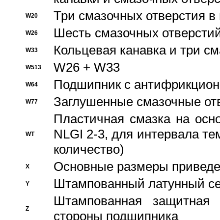
Три смазочных отверстия в
W20
Шесть смазочных отверстий
W26
Кольцевая канавка и три с
W33
W26 + W33
W513
Подшипник с антифрикционн
W64
Заглушенные смазочные от
W77
Пластичная смазка на осн
NLGI 2-3, для интервала те
WT
количество)
Основные размеры приведен
X
Штампованный латунный се
Y
Штампованная защитная
Z
стороны подшипника