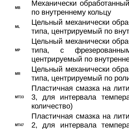
Механически обработанный
MB
по внутреннему кольцу
Цельный механически обра
ML
типа, центрируемый по вну
Цельный механически обра
типа, с фрезерованны
MP
центрируемый по внутренне
Цельный механически обра
MR
типа, центрируемый по рол
Пластичная смазка на лити
3, для интервала темпера
MT33
количество)
Пластичная смазка на лити
2, для интервала темпера
MT47