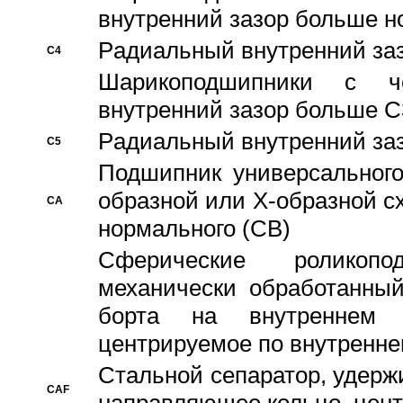
внутренний зазор больше н
Pадиальный внутренний за
C4
Шарикоподшипники с че
внутренний зазор больше C
Pадиальный внутренний за
C5
Подшипник универсального
образной или Х-образной с
CA
нормального (CB)
Сферические роликопо
механически обработанный
борта на внутреннем 
центрируемое по внутренне
Стальной сепаратор, удерж
CAF