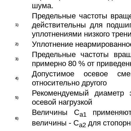
шума.
Предельные частоты враще
действительны для подши
1)
уплотнениями низкого трени
Уплотнение неармированно
2)
Предельные частоты вращ
3)
примерно 80 % от приведен
Допустимое осевое сме
4)
относительно другого
Рекомендуемый диаметр 
5)
осевой нагрузкой
Величины C
применяют
a1
6)
величины - C
для стопорн
a2