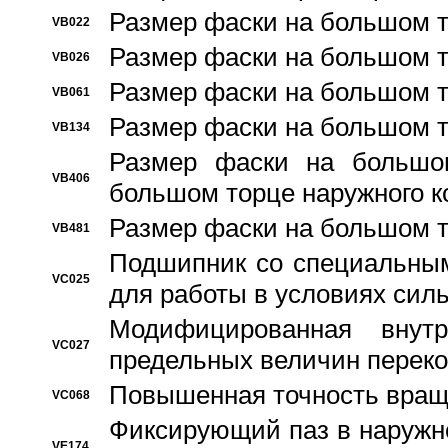
Размер фаски на большом т
VB022
Размер фаски на большом т
VB026
Размер фаски на большом т
VB061
Размер фаски на большом т
VB134
Размер фаски на большо
VB406
большом торце наружного к
Размер фаски на большом т
VB481
Подшипник со специальным
VC025
для работы в условиях сил
Модифицированная внут
VC027
предельных величин переко
Повышенная точность вращ
VC068
Фиксирующий паз в наружн
VE174