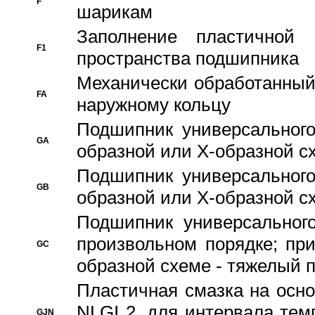
F
шарикам
Заполнение пластичной
F1
пространства подшипника
Механически обработанный
FA
наружному кольцу
Подшипник универсального
GA
образной или Х-образной сх
Подшипник универсального
GB
образной или Х-образной с
Подшипник универсального
произвольном порядке; пр
GC
образной схеме - тяжелый 
Пластичная смазка на осно
NLGI 2, для интервала темп
GJN