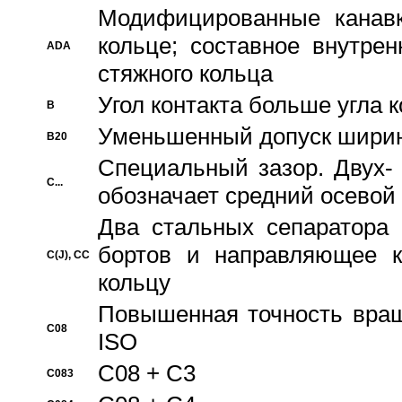
Модифицированные канавк
кольце; составное внутре
ADA
стяжного кольца
Угол контакта больше угла 
B
Уменьшенный допуск шири
B20
Специальный зазор. Двух-
C...
обозначает средний осевой
Два стальных сепаратора 
бортов и направляющее к
C(J), CC
кольцу
Повышенная точность враще
C08
ISO
C08 + C3
C083