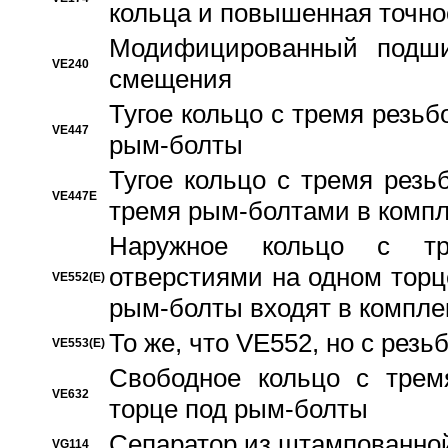
кольца и повышенная точн
Модифицированный подши
VE240
смещения
Тугое кольцо с тремя резь
VE447
рым-болты
Тугое кольцо с тремя рез
VE447E
тремя рым-болтами в компл
Наружное кольцо с тр
отверстиями на одном торце
VE552(E)
рым-болты входят в компле
То же, что VE552, но с рез
VE553(E)
Свободное кольцо с трем
VE632
торце под рым-болты
Сепаратор из штампованной
VG114