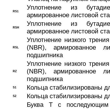
Уплотнение из бутадие
RS1
армированное листовой ста
Уплотнение из бутадие
RSH
армированное листовой ста
Уплотнение низкого трения
(NBR), армированное л
RSL
подшипника
Уплотнение низкого трения
(NBR), армированное л
RZ
подшипника
Кольца стабилизированы дл
S1
Кольца стабилизированы дл
S2
Буква T с последующим