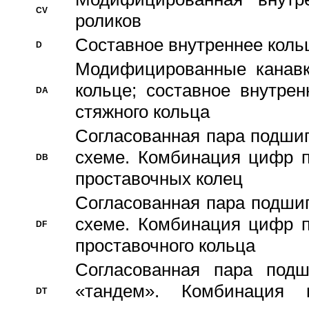
CV
роликов
Составное внутреннее кольц
D
Модифицированные канавк
кольце; составное внутре
DA
стяжного кольца
Согласованная пара подши
схеме. Комбинация цифр п
DB
проставочных колец
Согласованная пара подши
схеме. Комбинация цифр п
DF
проставочного кольца
Согласованная пара под
«тандем». Комбинация
DT