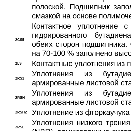
полоской. Подшипник запо
смазкой на основе полимо
Контактное уплотнение 
гидрированного бутадиен
2CS5
обеих сторон подшипника.
на 70-100 % заполнено выс
Контактные уплотнения из 
2LS
Уплотнения из бутадие
2RS1
армированные листовой ста
Уплотнения из бутадие
2RSH
армированные листовой ста
Уплотнение из фторкаучука
2RSH2
Уплотнения низкого трения
2RSL