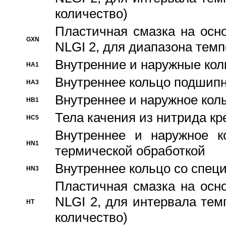
количество)
Пластичная смазка на осн
GXN
NLGI 2, для диапазона темп
Внутренние и наружные кол
HA1
Bнутреннее кольцо подшипн
HA3
Bнутреннее и наружное коль
HB1
Тела качения из нитрида к
HC5
Bнутреннее и наружное к
HN1
термической обработкой
Внутреннее кольцо со спец
HN3
Пластичная смазка на осн
NLGI 2, для интервала темп
HT
количество)