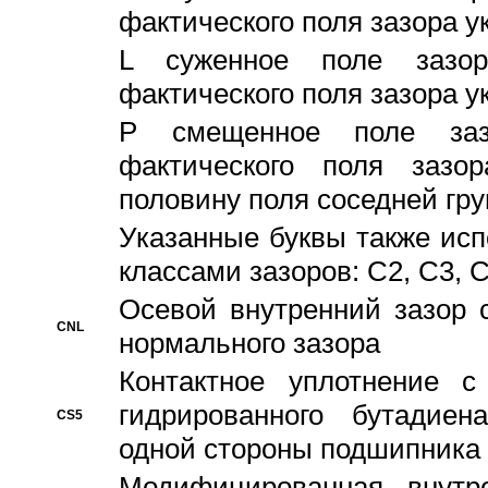
фактического поля зазора у
L суженное поле зазор
фактического поля зазора у
P смещенное поле заз
фактического поля заз
половину поля соседней гр
Указанные буквы также ис
классами зазоров: С2, C3, 
Осевой внутренний зазор 
CNL
нормального зазора
Контактное уплотнение 
гидрированного бутадиен
CS5
одной стороны подшипника
Модифицированная внутре