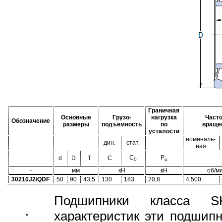
Граничная
Основные
Грузо-
нагрузка
Часто
Обозначение
размеры
подъемность
по
враще
усталости
номиналь-
дин.
стат.
ная
C
P
d
D
T
C
0
u
-
мм
кН
кН
об/м
30210J2/QDF
50
90
43,5
130
183
20,8
4 500
Подшипники класса S
характеристик эти подшип
*