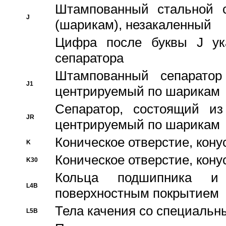
Штампованный стальной с
J
(шарикам), незакаленный
Цифра после буквы J ука
сепаратора
Штампованный сепаратор
J1
центрируемый по шарикам
Сепаратор, состоящий из
JR
центрируемый по шарикам
Коническое отверстие, кону
K
Коническое отверстие, кону
K30
Кольца подшипника и
L4B
поверхностным покрытием
Тела качения со специаль
L5B