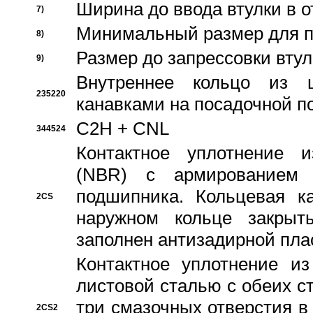
Ширина до ввода втулки в 
7)
Минимальный размер для п
8)
Размер до запрессовки втул
9)
Внутреннее кольцо из 
235220
канавками на посадочной п
C2H + CNL
344524
Контактное уплотнение и
(NBR) с армированием 
подшипника. Кольцевая к
2CS
наружном кольце закрыт
заполнен антизадирной пла
Контактное уплотнение и
листовой сталью с обеих с
три смазочных отверстия в
2CS2