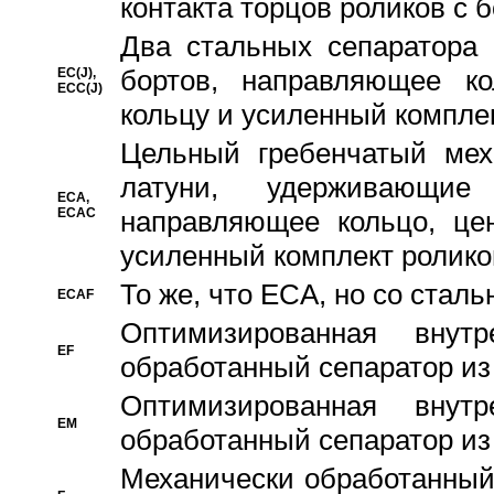
контакта торцов роликов с 
Два стальных сепаратора 
бортов, направляющее ко
EC(J),
ECC(J)
кольцу и усиленный компле
Цельный гребенчатый мех
латуни, удерживающи
ECA,
ECAC
направляющее кольцо, цен
усиленный комплект ролико
То же, что ECA, но со стал
ECAF
Оптимизированная внут
EF
обработанный сепаратор из
Оптимизированная внут
EM
обработанный сепаратор из
Механически обработанный