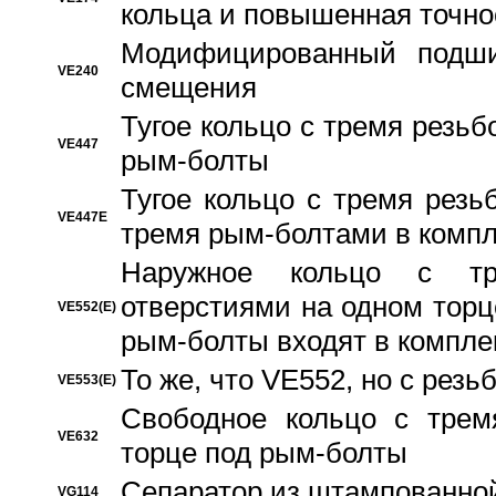
кольца и повышенная точн
Модифицированный подши
VE240
смещения
Тугое кольцо с тремя резь
VE447
рым-болты
Тугое кольцо с тремя рез
VE447E
тремя рым-болтами в компл
Наружное кольцо с тр
отверстиями на одном торце
VE552(E)
рым-болты входят в компле
То же, что VE552, но с рез
VE553(E)
Свободное кольцо с трем
VE632
торце под рым-болты
Сепаратор из штампованной
VG114