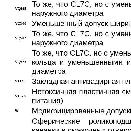
То же, что CL7C, но с ум
VQ495
наружного диаметра
Уменьшенный допуск ширин
VQ506
То же, что CL7C, но с ум
VQ507
наружного диаметра
То же, что CL7C, но с уме
кольца и уменьшенными и
VQ523
диаметра
Закладная антизадирная пл
VT143
Нетоксичная пластичная сма
VT378
питания)
Модифицированные допуски
W
Сферические роликопод
канавки и смазочных отвер