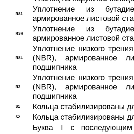
Уплотнение из бутадие
RS1
армированное листовой ста
Уплотнение из бутадие
RSH
армированное листовой ста
Уплотнение низкого трения
(NBR), армированное л
RSL
подшипника
Уплотнение низкого трения
(NBR), армированное л
RZ
подшипника
Кольца стабилизированы дл
S1
Кольца стабилизированы дл
S2
Буква T с последующим