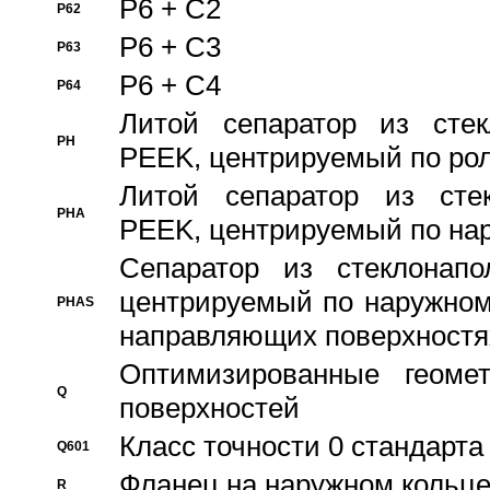
P6 + C2
P62
P6 + C3
P63
P6 + C4
P64
Литой сепаратор из стек
PH
PEEK, центрируемый по ро
Литой сепаратор из стек
PHA
PEEK, центрируемый по на
Сепаратор из стеклонапо
центрируемый по наружном
PHAS
направляющих поверхностя
Оптимизированные геомет
Q
поверхностей
Класс точности 0 стандар
Q601
Фланец на наружном кольц
R