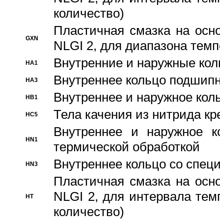
количество)
Пластичная смазка на осн
GXN
NLGI 2, для диапазона темп
Внутренние и наружные кол
HA1
Bнутреннее кольцо подшипн
HA3
Bнутреннее и наружное коль
HB1
Тела качения из нитрида к
HC5
Bнутреннее и наружное к
HN1
термической обработкой
Внутреннее кольцо со спец
HN3
Пластичная смазка на осн
NLGI 2, для интервала темп
HT
количество)