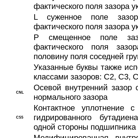
фактического поля зазора у
L суженное поле зазор
фактического поля зазора у
P смещенное поле заз
фактического поля заз
половину поля соседней гр
Указанные буквы также ис
классами зазоров: С2, C3, 
Осевой внутренний зазор 
CNL
нормального зазора
Контактное уплотнение 
гидрированного бутадиен
CS5
одной стороны подшипника
Модифицированная внутре