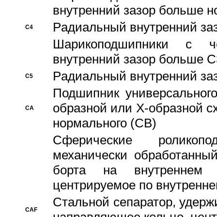
внутренний зазор больше н
Pадиальный внутренний за
C4
Шарикоподшипники с че
внутренний зазор больше C
Pадиальный внутренний за
C5
Подшипник универсального
образной или Х-образной с
CA
нормального (CB)
Сферические роликопо
механически обработанный
борта на внутреннем 
центрируемое по внутренне
Стальной сепаратор, удерж
CAF