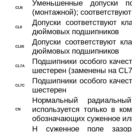
Уменьшенные допуски 
CLN
(монтажной); соответствуют
Допуски соответствуют кл
CL0
дюймовых подшипников
Допуски соответствуют кл
CL00
дюймовых подшипников
Подшипники особого качест
CL7A
шестерен (заменены на CL
Подшипники особого качест
CL7C
шестерен
Hормальный радиальный
используется только в ко
CN
обозначающих суженное ил
H суженное поле зазора