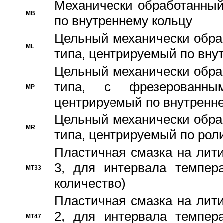
Механически обработанный
MB
по внутреннему кольцу
Цельный механически обра
ML
типа, центрируемый по вну
Цельный механически обра
типа, с фрезерованны
MP
центрируемый по внутренне
Цельный механически обра
MR
типа, центрируемый по рол
Пластичная смазка на лити
3, для интервала темпера
MT33
количество)
Пластичная смазка на лити
2, для интервала темпера
MT47