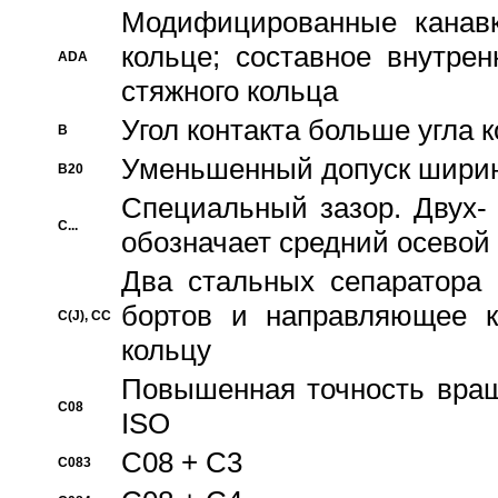
Модифицированные канавк
кольце; составное внутре
ADA
стяжного кольца
Угол контакта больше угла 
B
Уменьшенный допуск шири
B20
Специальный зазор. Двух-
C...
обозначает средний осевой
Два стальных сепаратора 
бортов и направляющее к
C(J), CC
кольцу
Повышенная точность враще
C08
ISO
C08 + C3
C083