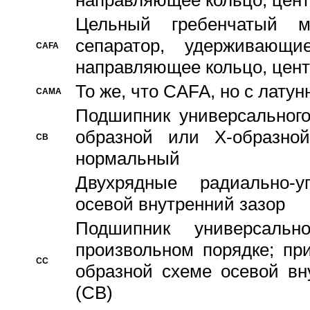
направляющее кольцо, цент
Цельный гребенчатый м
сепаратор, удерживающ
CAFA
направляющее кольцо, цент
То же, что CAFA, но с лату
CAMA
Подшипник универсального
образной или Х-образно
CB
нормальный
Двухрядные радиально-
осевой внутренний зазор
Подшипник универсальн
произвольном порядке; пр
CC
образной схеме осевой вн
(CB)