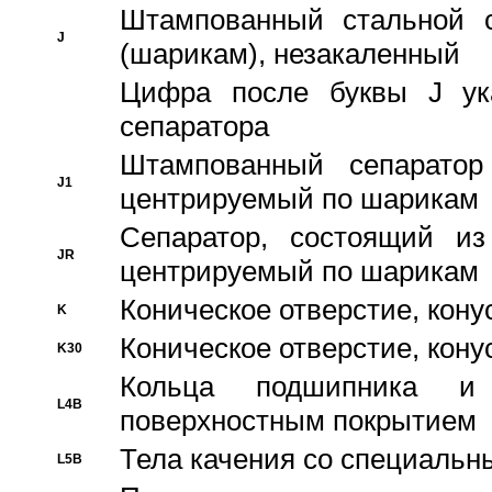
Штампованный стальной с
J
(шарикам), незакаленный
Цифра после буквы J ука
сепаратора
Штампованный сепаратор
J1
центрируемый по шарикам
Сепаратор, состоящий из
JR
центрируемый по шарикам
Коническое отверстие, кону
K
Коническое отверстие, кону
K30
Кольца подшипника и
L4B
поверхностным покрытием
Тела качения со специаль
L5B