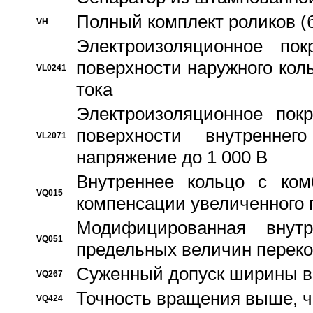
Полный комплект роликов (
VH
Электроизоляционное по
поверхности наружного коль
VL0241
тока
Электроизоляционное пок
поверхности внутреннег
VL2071
напряжение до 1 000 В
Bнутреннее кольцо с ком
VQ015
компенсации увеличенного 
Модифицированная внут
VQ051
предельных величин переко
Суженный допуск ширины вн
VQ267
Точность вращения выше, 
VQ424