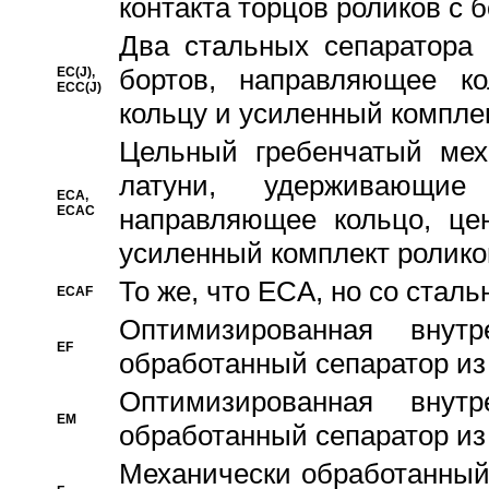
контакта торцов роликов с 
Два стальных сепаратора 
бортов, направляющее ко
EC(J),
ECC(J)
кольцу и усиленный компле
Цельный гребенчатый мех
латуни, удерживающи
ECA,
ECAC
направляющее кольцо, цен
усиленный комплект ролико
То же, что ECA, но со стал
ECAF
Оптимизированная внут
EF
обработанный сепаратор из
Оптимизированная внут
EM
обработанный сепаратор из
Механически обработанный