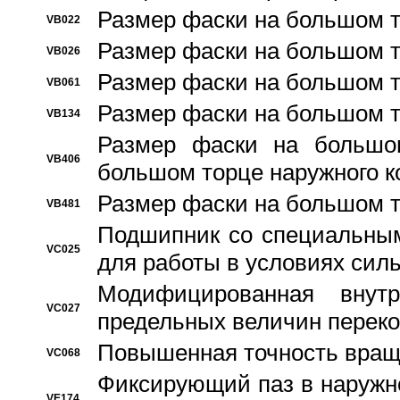
Размер фаски на большом т
VB022
Размер фаски на большом т
VB026
Размер фаски на большом т
VB061
Размер фаски на большом т
VB134
Размер фаски на большо
VB406
большом торце наружного к
Размер фаски на большом т
VB481
Подшипник со специальным
VC025
для работы в условиях сил
Модифицированная внут
VC027
предельных величин переко
Повышенная точность вращ
VC068
Фиксирующий паз в наружн
VE174