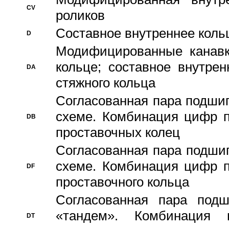
CV
роликов
Составное внутреннее кольц
D
Модифицированные канавк
кольце; составное внутре
DA
стяжного кольца
Согласованная пара подши
схеме. Комбинация цифр п
DB
проставочных колец
Согласованная пара подши
схеме. Комбинация цифр п
DF
проставочного кольца
Согласованная пара под
«тандем». Комбинация
DT