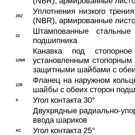
(NBR), армированные листо
Уплотнения низкого трения
2RZ
(NBR), армированные листо
Штампованные стальные
2Z
подшипника
Канавка под стопорно
установленным стопорным
2ZNR
защитными шайбами с обеи
Фланец на наружном кольц
2ZR
шайбы с обеих сторон под
Угол контакта 30°
A
Двухрядные радиально-упо
ввода шариков
Угол контакта 25°
AC