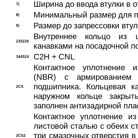
Ширина до ввода втулки в 
7)
Минимальный размер для п
8)
Размер до запрессовки втул
9)
Внутреннее кольцо из 
235220
канавками на посадочной п
C2H + CNL
344524
Контактное уплотнение и
(NBR) с армированием 
подшипника. Кольцевая к
2CS
наружном кольце закрыт
заполнен антизадирной пла
Контактное уплотнение и
листовой сталью с обеих с
три смазочных отверстия в
2CS2