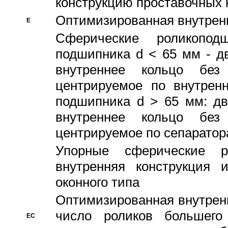
конструкцию проставочных 
Оптимизированная внутрен
E
Сферические роликопод
подшипника d < 65 мм - дв
внутреннее кольцо без
центрируемое по внутренн
подшипника d > 65 мм: дв
внутреннее кольцо без
центрируемое по сепарато
Упорные сферические ро
внутренняя конструкция 
оконного типа
Oптимизированная внутренн
число роликов большего
EC