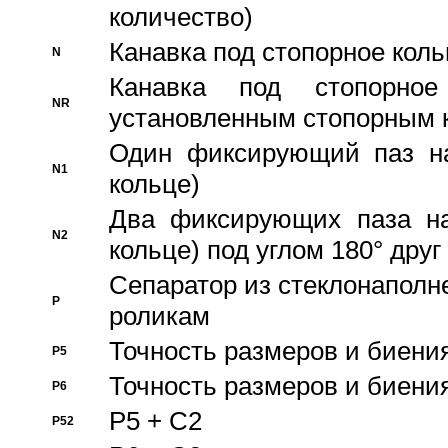
количество)
Канавка под стопорное кол
N
Канавка под стопорно
NR
установленным стопорным 
Один фиксирующий паз на
N1
кольце)
Два фиксирующих паза на
N2
кольце) под углом 180° друг 
Cепаратор из стеклонаполн
P
роликам
Точность размеров и биения
P5
Точность размеров и биения
P6
P5 + C2
P52