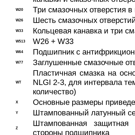
Три смазочных отверстия в
W20
Шесть смазочных отверстий
W26
Кольцевая канавка и три с
W33
W26 + W33
W513
Подшипник с антифрикционн
W64
Заглушенные смазочные от
W77
Пластичная смазка на осн
NLGI 2-3, для интервала те
WT
количество)
Основные размеры приведен
X
Штампованный латунный се
Y
Штампованная защитная
Z
стороны подшипника