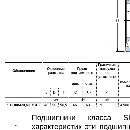
Граничная
Основные
Грузо-
нагрузка
Обозначение
размеры
подъемность
по
усталости
номин
дин.
стат.
на
C
P
d
D
T
C
0
u
-
мм
кН
кН
* 31308J2/QCL7CDF
40
90
50,5
146
163
19
4 500
Подшипники класса S
характеристик эти подшип
*