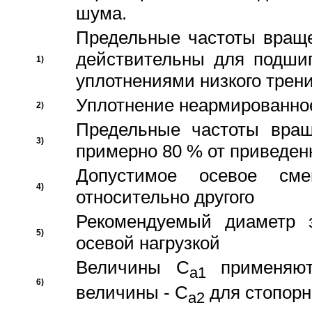
шума.
Предельные частоты враще
действительны для подши
1)
уплотнениями низкого трени
Уплотнение неармированно
2)
Предельные частоты вращ
3)
примерно 80 % от приведен
Допустимое осевое сме
4)
относительно другого
Рекомендуемый диаметр 
5)
осевой нагрузкой
Величины C
применяют
a1
6)
величины - C
для стопорн
a2