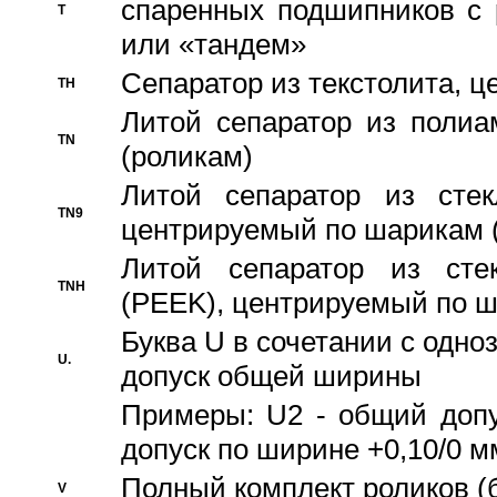
спаренных подшипников с 
T
или «тандем»
Сепаратор из текстолита, 
TH
Литой сепаратор из полиа
TN
(роликам)
Литой сепаратор из стекл
TN9
центрируемый по шарикам 
Литой сепаратор из стек
TNH
(PEEK), центрируемый по 
Буква U в сочетании с одн
U.
допуск общей ширины
Примеры: U2 - общий допу
допуск по ширине +0,10/0 м
Полный комплект роликов (
V