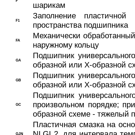
F
шарикам
Заполнение пластичной
F1
пространства подшипника
Механически обработанный
FA
наружному кольцу
Подшипник универсального
GA
образной или Х-образной сх
Подшипник универсального
GB
образной или Х-образной с
Подшипник универсального
произвольном порядке; пр
GC
образной схеме - тяжелый 
Пластичная смазка на осно
NLGI 2, для интервала темп
GJN