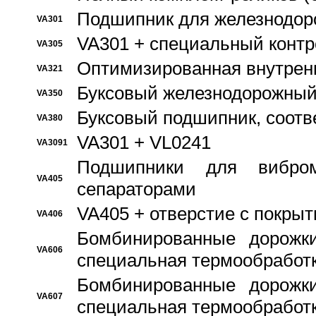
Подшипник для железнодор
VA301
VA301 + специальный контр
VA305
Оптимизированная внутрен
VA321
Буксовый железнодорожный
VA350
Буксовый подшипник, соотв
VA380
VA301 + VL0241
VA3091
Подшипники для вибром
VA405
сепараторами
VA405 + отверстие с покры
VA406
Бомбинированные дорожк
VA606
специальная термообработ
Бомбинированные дорожк
VA607
специальная термообработ