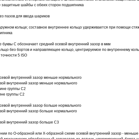
е защитные шайбы с обеих сторон подшипника
з пазов для ввода шариков
ружном кольце; составное внутреннее кольцо удерживается при помощи стяж
шипника
е буквы С обозначает средний осевой внутренний зазор в мкм
ольцо без бортов и направляющее кольцо, центрируемое по внутреннему кол
точности 5 ISO
севой внутренний зазор меньше нормального
вой внутренний зазор меньше нормального
вине группы C2
ине группы C2
евой внутренний зазор больше нормального
вой внутренний зазор больше нормального
вой внутренний зазор больше C3
ии по О-образной или Х-образной схеме осевой внутренний зазор - меньше