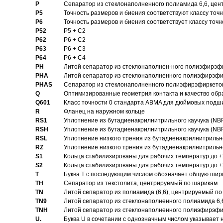
P
Cепаратор из стеклонаполненного полиамида 6,6, цен
P5
Точность размеров и биения соответствуют классу точн
P6
Точность размеров и биения соответствует классу точн
P52
P5 + C2
P62
P6 + C2
P63
P6 + C3
P64
P6 + C4
PH
Литой сепаратор из стеклонаполнен-ного полиэфирэф
PHA
Литой сепаратор из стеклонаполненного полиэфирэфи
PHAS
Сепаратор из стеклонаполненного полиэфирэфиркетон
Q
Оптимизированные геометрия контакта и качество обр
Q601
Класс точности 0 стандарта ABMA для дюймовых подш
R
Фланец на наружном кольце
RS1
Уплотнение из бутадиенакрилнитрильного каучука (NB
RSH
Уплотнение из бутадиенакрилнитрильного каучука (NB
RSL
Уплотнение низкого трения из бутадиенакрилнитрильно
RZ
Уплотнение низкого трения из бутадиенакрилнитрильно
S1
Кольца стабилизированы для рабочих температур до +
S2
Кольца стабилизированы для рабочих температур до +
T
Буква T с последующим числом обозначает общую шир
TH
Сепаратор из текстолита, центрируемый по шарикам
TN
Литой сепаратор из полиамида (6,6), центрируемый по
TN9
Литой сепаратор из стеклонаполненного полиамида 6,6
TNH
Литой сепаратор из стеклонаполненного полиэфирэфи
U.
Буква U в сочетании с однозначным числом указывает