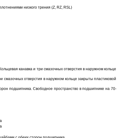
отнениями низкого трения (Z, RZ, RSL)
Кольцевая канавка и три смазочных отверстия в наружном кольце
ри смазочных отверстия в наружном кольце закрыты пластиковой
торон подшипника. Свободное пространство в подшипнике на 70-
а
а
шайбами с обеих сторон подшипника