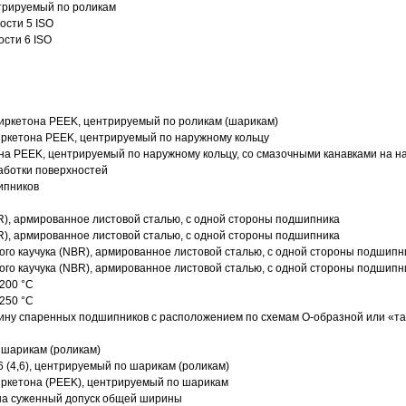
трируемый по роликам
ости 5 ISO
ости 6 ISO
иркетона PEEK, центрируемый по роликам (шарикам)
ркетона PEEK, центрируемый по наружному кольцу
а PEEK, центрируемый по наружному кольцу, со смазочными канавками на н
аботки поверхностей
ипников
R), армированное листовой сталью, с одной стороны подшипника
R), армированное листовой сталью, с одной стороны подшипника
го каучука (NBR), армированное листовой сталью, с одной стороны подшипн
го каучука (NBR), армированное листовой сталью, с одной стороны подшипн
200 °C
250 °C
ину спаренных подшипников с расположением по схемам О-образной или «т
 шарикам (роликам)
 (4,6), центрируемый по шарикам (роликам)
ркетона (PEEK), центрируемый по шарикам
 на суженный допуск общей ширины