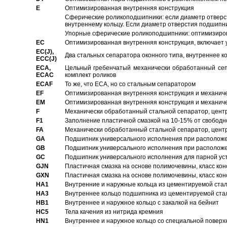
E
Оптимизированная внутренняя конструкция
Сферические роликоподшипники: если диаметр отверст
внутреннему кольцу. Если диаметр отверстия подшипни
Упорные сферические роликоподшипники: оптимизиров
EC
Oптимизированная внутренняя конструкция, включает 
EC(J),
Два стальных сепаратора оконного типа, внутреннее к
ECC(J)
ECA,
Цельный гребенчатый механически обработанный сеп
ECAC
комплект роликов
ECAF
То же, что ECA, но со стальным сепаратором
EF
Оптимизированная внутренняя конструкция и механич
EM
Оптимизированная внутренняя конструкция и механич
F
Механически обработанный стальной сепаратор, цен
F1
Заполнение пластичной смазкой на 10-15% от свободн
FA
Механически обработанный стальной сепаратор, цент
GA
Подшипник универсального исполнения при расположен
GB
Подшипник универсального исполнения при расположен
GC
Подшипник универсального исполнения для парной уст
GJN
Пластичная смазка на основе полимочевины, класс конс
GXN
Пластичная смазка на основе полимочевины, класс конс
HA1
Внутренние и наружные кольца из цементируемой ста
HA3
Bнутреннее кольцо подшипника из цементируемой ста
HB1
Bнутреннее и наружное кольцо с закалкой на бейнит
HC5
Тела качения из нитрида кремния
HN1
Bнутреннее и наружное кольцо со специальной поверх