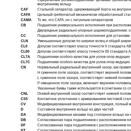
Сферические роликоподшипники: цельный гребенчаты
внутреннему кольцу
CAF
Стальной сепаратор, удерживающий борта на внутренн
CAFA
Цельный гребенчатый механически обработанный стал
CAMA
То же, что CAFA, но с латунным сепаратором
CB
Подшипник универсального исполнения при расположен
Двухрядные радиально-упорные шарикоподшипники: о
CC
Подшипник универсального исполнения для установки 
CLN
Уменьшенные допуски по ширине колец и общей ширине
CL0
Допуски соответствуют классу точности 0 стандарта 
CL00
Допуски соответствуют классу точности 00 стандарта
CL7A
Подшипники особого качества для узлов опор ведущих
CL7C
Подшипники особого качества для узлов опор ведущих
CN
Hормальный радиальный внутренний зазор; как правил
H суженное поле зазора, соответствует верхней полов
L суженное поле зазора, соответствует нижней полови
P смещенное поле зазора, включает верхнюю половину
Указанные буквы также используются в сочетании со с
CNL
Осевой внутренний зазор соответствует нижней полов
CS5
Контактное уплотнение с армированием листовой стал
CV
Модифицированная внутренняя конструкция, полный к
D
Составное внутреннее кольцо из двух частей
DA
Модифицированные канавки под стопорное кольцо на н
DB
Согласованная пара подшипников с расположением по 
DF
Согласованная пара подшипников с расположением по 
DT
Согласованная пара подшипников с расположением по 