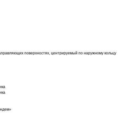
аправляющих поверхностях, центрируемый по наружному кольцу
ика
ика
андем»