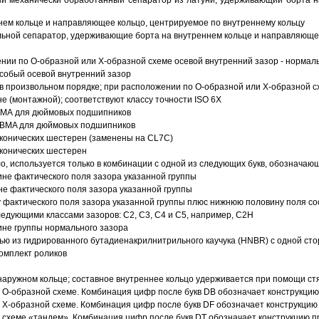
й механически обработанный сепаратор из латуни, удерживающий борта н
ем кольце и направляющее кольцо, центрируемое по внутреннему кольцу
ьной сепаратор, удерживающие борта на внутреннем кольце и направляющее
ии по О-образной или Х-образной схеме осевой внутренний зазор - нормал
собый осевой внутренний зазор
в произвольном порядке; при расположении по О-образной или Х-образной сх
 (монтажной); соответствуют классу точности ISO 6X
АВМА для дюймовых подшипников
 ABMA для дюймовых подшипников
 конических шестерен (заменены на CL7C)
 конических шестерен
о, используется только в комбинации с одной из следующих букв, обозначаю
ине фактического поля зазора указанной группы
не фактического поля зазора указанной группы
 фактического поля зазора указанной группы плюс нижнюю половину поля со
ледующими классами зазоров: С2, C3, С4 и С5, например, С2Н
ине группы нормального зазора
ью из гидрированного бутадиенакрилнитрильного каучука (HNBR) с одной ст
омплект роликов
аружном кольце; составное внутреннее кольцо удерживается при помощи ст
О-образной схеме. Комбинация цифр после букв DB обозначает конструкцию
Х-образной схеме. Комбинация цифр после букв DF обозначает конструкцию 
схеме «тандем». Комбинация цифр после букв DT обозначает конструкцию п