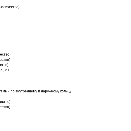
количество)
ество)
ество)
ство)
р, M1
емый по внутреннему и наружному кольцу
ество)
ество)