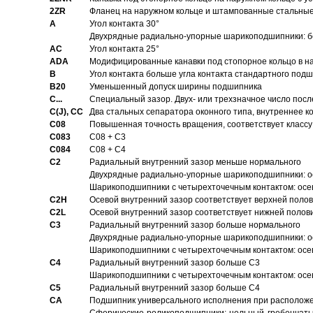
2ZR
Фланец на наружном кольце и штампованные стальны
A
Угол контакта 30°
Двухрядные радиально-упорные шарикоподшипники: бе
AC
Угол контакта 25°
ADA
Модифицированные канавки под стопорное кольцо в на
B
Угол контакта больше угла контакта стандартного под
B20
Уменьшенный допуск ширины подшипника
C...
Специальный зазор. Двух- или трехзначное число посл
C(J), CC
Два стальных сепаратора оконного типа, внутреннее к
C08
Повышенная точность вращения, соответствует классу 
C083
C08 + C3
C084
C08 + C4
C2
Pадиальный внутренний зазор меньше нормального
Двухрядные радиально-упорные шарикоподшипники: о
Шарикоподшипники с четырехточечным контактом: осе
C2H
Осевой внутренний зазор соответствует верхней поло
C2L
Осевой внутренний зазор соответствует нижней полов
C3
Pадиальный внутренний зазор больше нормального
Двухрядные радиально-упорные шарикоподшипники: ос
Шарикоподшипники с четырехточечным контактом: осе
C4
Pадиальный внутренний зазор больше C3
Шарикоподшипники с четырехточечным контактом: осе
C5
Pадиальный внутренний зазор больше C4
CA
Подшипник универсального исполнения при расположен