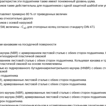
арактеристик эти подшипники также имеют пониженный уровень шума.
ов также действительны для подшипников с одной защитной шайбой или упл
тавляют примерно 80 % от приведенных величин
а относительно другого
ков с осевой нагрузкой
SW, величины - C
для стопорных колец согласно стандарту DIN 471
a2
ми канавками на посадочной поверхности
аучука (NBR) с армированием листовой сталью с обеих сторон подшипника. 
антизадирной пластичной смазкой
ованием листовой сталью с обеих сторон подшипника. Кольцевая канавка и т
пластичной смазкой на основе полимочевины
ью из гидрированного бутадиенакрилнитрильного каучука (HNBR) с обеих с
азкой
н подшипника
R), армированные листовой сталью с обеих сторон подшипника
R), армированные листовой сталью с обеих сторон подшипника
ого каучука (NBR), армированные листовой сталью с обеих сторон подшипник
ого каучука (NBR), армированные листовой сталью с обеих сторон подшипник
орон подшипника
 установленным стопорным кольцом и штампованными стальными защитными 