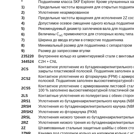
*
Подшипники класса SKF Explorer. Кроме улучшенных х
1)
Предельные частоты вращения для открытых подшипник
2)
Уплотнение неармированное
3)
Предельные частоты вращения для исполнения 2Z сос
4)
Допустимое осевое смещение одного кольца подшипник
5)
Рекомендуемый диаметр заплечиков вала для подшипни
Величины C
применяются для стопорных колец типа 
6)
a1
7)
Ширина до ввода втулки в отверстие подшипника
8)
Минимальный размер для подшипника с сепаратором
9)
Размер до запрессовки втулки
235220
Внутреннее кольцо из цементируемой стали с винтовы
344524
C2H + CNL
Контактное уплотнение из бутадиенакрилнитрильного к
2CS
закрыты пластиковой полоской. Подшипник заполнен 
Контактное уплотнение из фторкаучука (FPM) с армир
2CS2
полоской. Подшипник заполнен высокотемпературной 
Контактное уплотнение с армированием листовой стал
2CS5
100 % заполнено высокотемпературной пластичной см
2LS
Контактные уплотнения из полиуретана с обеих сторо
2RS1
Уплотнения из бутадиенакрилнитрильного каучука (NB
2RSH
Уплотнения из бутадиенакрилнитрильного каучука (NB
2RSH2
Уплотнение из фторкаучука (FKM)
2RSL
Уплотнения низкого трения из бутадиенакрилнитрильн
2RZ
Уплотнения низкого трения из бутадиенакрилнитрильн
2Z
Штампованные стальные защитные шайбы с обеих ст
2ZNR
Канавка под стопорное кольцо на наружном кольце с