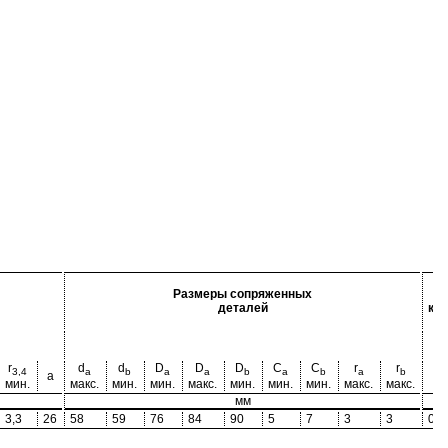
Размеры сопряженных
деталей
ко
r
d
d
D
D
D
C
C
r
r
3,4
a
b
a
a
b
a
b
a
b
a
e
мин.
макс.
мин.
мин.
макс.
мин.
мин.
мин.
макс.
макс.
мм
3,3
26
58
59
76
84
90
5
7
3
3
0,5