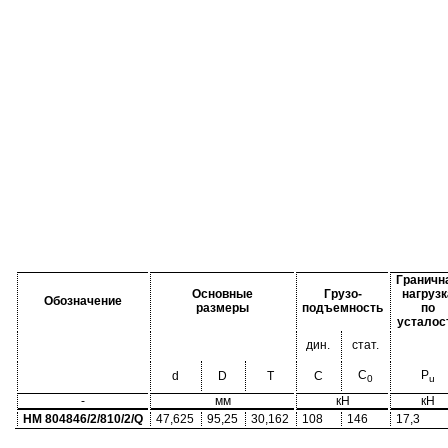
Граничн
Основные
Грузо-
нагрузк
Обозначение
размеры
подъемность
по
усталос
дин.
стат.
C
P
d
D
T
C
0
u
-
мм
кН
кН
HM 804846/2/810/2/Q
47,625
95,25
30,162
108
146
17,3