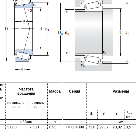
ая
а
Частота
Масса
Серия
Размеры
вращения
ти
номиналь-
предель-
ная
ная
r
1,2
d
B
C
1
мин.
об/мин
кг
-
мм
5 000
7 500
0,95
HM 804800
73,6
29,37
23,02
3,5