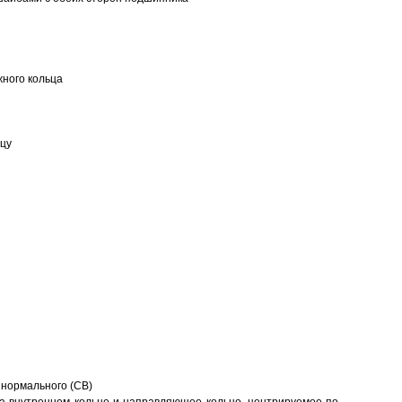
ного кольца
ьцу
 нормального (CB)