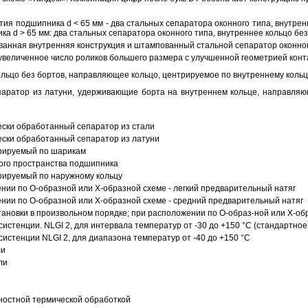
ия подшипника d < 65 мм - два стальных сепаратора оконного типа, внутрен
ка d > 65 мм: два стальных сепаратора оконного типа, внутреннее кольцо б
анная внутренняя конструкция и штампованный стальной сепаратор оконног
увеличенное число роликов большего размера с улучшенной геометрией конта
ольцо без бортов, направляющее кольцо, центрируемое по внутреннему кольц
аратор из латуни, удерживающие борта на внутреннем кольце, направляющ
ески обработанный сепаратор из стали
ески обработанный сепаратор из латуни
трируемый по шарикам
ого пространства подшипника
рируемый по наружному кольцу
ии по О-образной или Х-образной схеме - легкий предварительный натяг
ии по О-образной или Х-образной схеме - средний предварительный натяг
ановки в произвольном порядке; при расположении по О-образ-ной или Х-об
истенции. NLGI 2, для интервала температур от -30 до +150 °C (стандартное
истенции NLGI 2, для диапазона температур от -40 до +150 °C
ли
ли
ностной термической обработкой