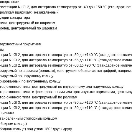
поверхности
истенции NLGI 2, для интервала температур от -40 до +150 °C (стандартное 
роликам (шарикам), незакаленный
рукции сепаратора
 типа, центрируемый по шарикам
 колец, центрируемый по шарикам
оверхностным покрытием
ем
нции NLGI 2, для интервала температур от -50 до +140 °C (стандартное колич
нции NLGI 2, для интервала температур от -55 до +110 °C (стандартное колич
нции NLGI 2, для интервала температур от -50 до +90 °C (стандартное количе
рируемый по шарикам (роликам), конструкция обозначается цифрой, наприме
рируемый по наружному кольцу
рированный по внутреннему кольцу
ор оконного типа, центрируемый по внутреннему или наружному кольцу
ор оконного типа, с фрезерованными или протянутыми карманами, центриру
ор оконного типа, центрируемый по роликам
нции NLGI 3, для интервала температур от -30 до +120 °C (стандартное колич
нции NLGI 2, для интервала температур от -30 до +110 °C (стандартное колич
дшипника
установленным стопорным кольцом
ободном кольце)
одном кольце) под углом 180° друг к другу