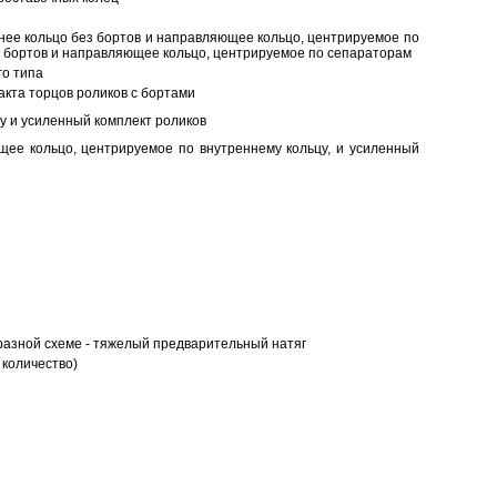
нее кольцо без бортов и направляющее кольцо, центрируемое по
ез бортов и направляющее кольцо, центрируемое по сепараторам
о типа
кта торцов роликов с бортами
у и усиленный комплект роликов
ее кольцо, центрируемое по внутреннему кольцу, и усиленный
разной схеме - тяжелый предварительный натяг
 количество)