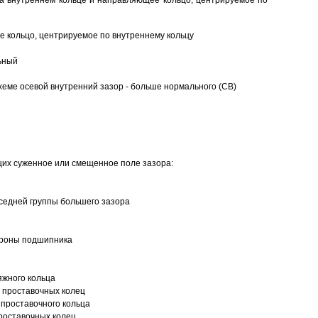
а внутреннем кольце и направляющее кольцо, центрируемое по
 кольцо, центрируемое по внутреннему кольцу
ьный
еме осевой внутренний зазор - больше нормального (CB)
щих суженное или смещенное поле зазора:
седней группы большего зазора
ороны подшипника
яжного кольца
 проставочных колец
проставочного кольца
роставочных колец