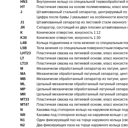
HN3
Внутреннее кольцо со специальной термообработкой 
HT
Пластичная смазка на основе полимочевины, класс конс
J
Штампованный стальной сепаратор, центрируемый по 
Цифра после буквы J указывает на особенности конст
J1
Штампованный сепаратор из листовой стали оконного
JR
Сепаратор, состоящий из двух плоских штампованных
K
Коническое отверстие, конусность 1:12
K30
Коническое отверстие, конусность 1:30
L4B
Кольца подшипника и тела качения со специальным п
L5B
Тела качения со специальным поверхностным покрыти
LHT23
Пластичная смазка на литиевой основе, класс консисте
LT
Пластичная смазка на литиевой основе, класс консисте
LT10
Пластичная смазка на литиевой основе, класс консисте
M
Механически обработанный сепаратор из латуни, цент
MA
Механически обработанный латунный сепаратор, цент
MB
Механически обработанный сепаратор из латуни, цент
ML
Цельный механически обработанный латунный сепарат
MP
Цельный механически обработанный латунный сепарат
MR
Цельный механически обработанный латунный сепарат
MT33
Пластичная смазка на литиевой основе, класс консисте
MT47
Пластичная смазка на литиевой основе, класс консисте
N
Канавка под стопорное кольцо на наружном кольце по
NR
Канавка под стопорное кольцо на наружном кольце с 
N1
Один фиксирующий паз на торце наружного кольца (св
N2
Два фиксирующих паза на торце наружного кольца (своб