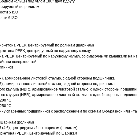
одном кольце) под углом 180° друг к другу
трируемый по роликам
ости 5 ISO
ости 6 ISO
иркетона PEEK, центрируемый по роликам (шарикам)
ркетона PEEK, центрируемый по наружному кольцу
а PEEK, центрируемый по наружному кольцу, со смазочными канавками на н
аботки поверхностей
ипников
R), армированное листовой сталью, с одной стороны подшипника
R), армированное листовой сталью, с одной стороны подшипника
го каучука (NBR), армированное листовой сталью, с одной стороны подшипн
го каучука (NBR), армированное листовой сталью, с одной стороны подшипн
200 °C
250 °C
ину спаренных подшипников с расположением по схемам О-образной или «т
 шарикам (роликам)
 (4,6), центрируемый по шарикам (роликам)
ркетона (PEEK), центрируемый по шарикам