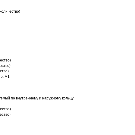
количество)
ество)
ество)
ство)
р, M1
емый по внутреннему и наружному кольцу
ество)
ество)