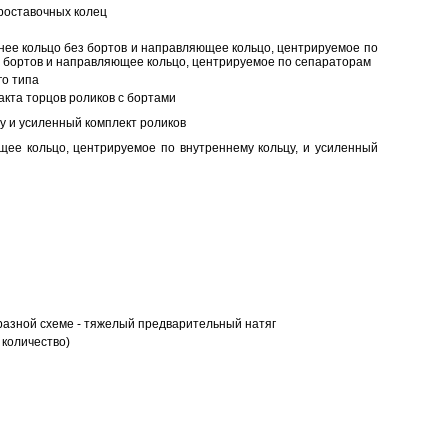
роставочных колец
нее кольцо без бортов и направляющее кольцо, центрируемое по
ез бортов и направляющее кольцо, центрируемое по сепараторам
о типа
кта торцов роликов с бортами
у и усиленный комплект роликов
ее кольцо, центрируемое по внутреннему кольцу, и усиленный
разной схеме - тяжелый предварительный натяг
 количество)