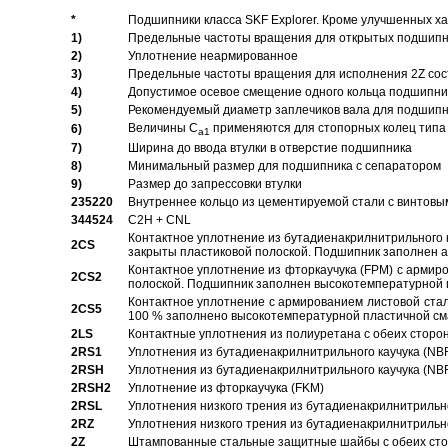
*
Подшипники класса SKF Explorer. Кроме улучшенных х
1)
Предельные частоты вращения для открытых подшипник
2)
Уплотнение неармированное
3)
Предельные частоты вращения для исполнения 2Z сос
4)
Допустимое осевое смещение одного кольца подшипник
5)
Рекомендуемый диаметр заплечиков вала для подшипни
Величины C
применяются для стопорных колец типа 
6)
a1
7)
Ширина до ввода втулки в отверстие подшипника
8)
Минимальный размер для подшипника с сепаратором
9)
Размер до запрессовки втулки
235220
Внутреннее кольцо из цементируемой стали с винтовы
344524
C2H + CNL
Контактное уплотнение из бутадиенакрилнитрильного к
2CS
закрыты пластиковой полоской. Подшипник заполнен 
Контактное уплотнение из фторкаучука (FPM) с армир
2CS2
полоской. Подшипник заполнен высокотемпературной 
Контактное уплотнение с армированием листовой стал
2CS5
100 % заполнено высокотемпературной пластичной см
2LS
Контактные уплотнения из полиуретана с обеих сторо
2RS1
Уплотнения из бутадиенакрилнитрильного каучука (NB
2RSH
Уплотнения из бутадиенакрилнитрильного каучука (NB
2RSH2
Уплотнение из фторкаучука (FKM)
2RSL
Уплотнения низкого трения из бутадиенакрилнитрильн
2RZ
Уплотнения низкого трения из бутадиенакрилнитрильн
2Z
Штампованные стальные защитные шайбы с обеих ст