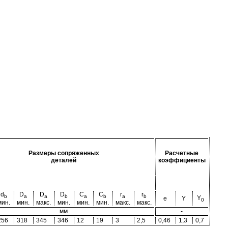
Размеры сопряженных
Расчетные
деталей
коэффициенты
d
D
D
D
C
C
r
r
b
a
a
b
a
b
a
b
Y
e
Y
0
мин.
мин.
макс.
мин.
мин.
мин.
макс.
макс.
мм
-
256
318
345
346
12
19
3
2,5
0,46
1,3
0,7