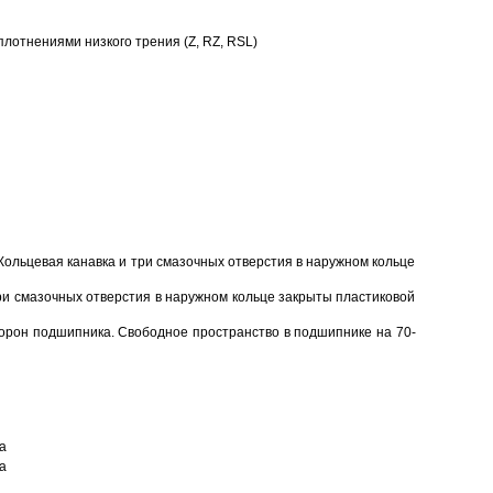
отнениями низкого трения (Z, RZ, RSL)
Кольцевая канавка и три смазочных отверстия в наружном кольце
ри смазочных отверстия в наружном кольце закрыты пластиковой
торон подшипника. Свободное пространство в подшипнике на 70-
а
а