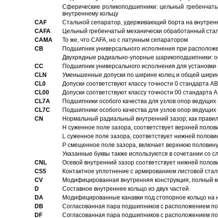
Сферические роликоподшипники: цельный гребенчаты
внутреннему кольцу
CAF
Стальной сепаратор, удерживающий борта на внутренн
CAFA
Цельный гребенчатый механически обработанный стал
CAMA
То же, что CAFA, но с латунным сепаратором
CB
Подшипник универсального исполнения при расположен
Двухрядные радиально-упорные шарикоподшипники: о
CC
Подшипник универсального исполнения для установки 
CLN
Уменьшенные допуски по ширине колец и общей ширине
CL0
Допуски соответствуют классу точности 0 стандарта 
CL00
Допуски соответствуют классу точности 00 стандарта
CL7A
Подшипники особого качества для узлов опор ведущих
CL7C
Подшипники особого качества для узлов опор ведущих
CN
Hормальный радиальный внутренний зазор; как правил
H суженное поле зазора, соответствует верхней полов
L суженное поле зазора, соответствует нижней полови
P смещенное поле зазора, включает верхнюю половину
Указанные буквы также используются в сочетании со с
CNL
Осевой внутренний зазор соответствует нижней полов
CS5
Контактное уплотнение с армированием листовой стал
CV
Модифицированная внутренняя конструкция, полный к
D
Составное внутреннее кольцо из двух частей
DA
Модифицированные канавки под стопорное кольцо на н
DB
Согласованная пара подшипников с расположением по 
DF
Согласованная пара подшипников с расположением по 