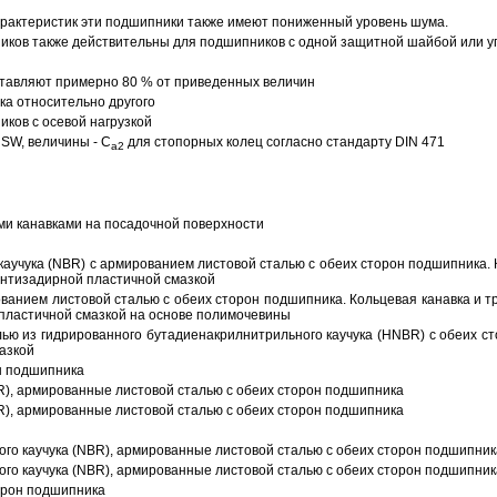
арактеристик эти подшипники также имеют пониженный уровень шума.
ов также действительны для подшипников с одной защитной шайбой или упл
тавляют примерно 80 % от приведенных величин
а относительно другого
ков с осевой нагрузкой
SW, величины - C
для стопорных колец согласно стандарту DIN 471
a2
ми канавками на посадочной поверхности
аучука (NBR) с армированием листовой сталью с обеих сторон подшипника. 
антизадирной пластичной смазкой
ованием листовой сталью с обеих сторон подшипника. Кольцевая канавка и т
пластичной смазкой на основе полимочевины
ью из гидрированного бутадиенакрилнитрильного каучука (HNBR) с обеих с
азкой
н подшипника
R), армированные листовой сталью с обеих сторон подшипника
R), армированные листовой сталью с обеих сторон подшипника
ого каучука (NBR), армированные листовой сталью с обеих сторон подшипник
ого каучука (NBR), армированные листовой сталью с обеих сторон подшипник
орон подшипника