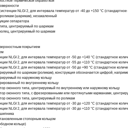
ностной термической обработкой
поверхности
истенции NLGI 2, для интервала температур от -40 до +150 °C (стандартное 
роликам (шарикам), незакаленный
рукции сепаратора
 типа, центрируемый по шарикам
 колец, центрируемый по шарикам
оверхностным покрытием
ем
нции NLGI 2, для интервала температур от -50 до +140 °C (стандартное колич
нции NLGI 2, для интервала температур от -55 до +110 °C (стандартное колич
нции NLGI 2, для интервала температур от -50 до +90 °C (стандартное количе
рируемый по шарикам (роликам), конструкция обозначается цифрой, наприме
рируемый по наружному кольцу
рированный по внутреннему кольцу
ор оконного типа, центрируемый по внутреннему или наружному кольцу
ор оконного типа, с фрезерованными или протянутыми карманами, центриру
ор оконного типа, центрируемый по роликам
нции NLGI 3, для интервала температур от -30 до +120 °C (стандартное колич
нции NLGI 2, для интервала температур от -30 до +110 °C (стандартное колич
дшипника
установленным стопорным кольцом
ободном кольце)