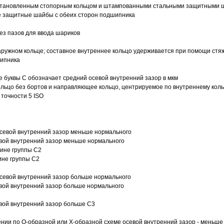
 установленным стопорным кольцом и штампованными стальными защитными 
е защитные шайбы с обеих сторон подшипника
з пазов для ввода шариков
ружном кольце; составное внутреннее кольцо удерживается при помощи стяж
шипника
е буквы С обозначает средний осевой внутренний зазор в мкм
ольцо без бортов и направляющее кольцо, центрируемое по внутреннему кол
точности 5 ISO
севой внутренний зазор меньше нормального
вой внутренний зазор меньше нормального
вине группы C2
ине группы C2
евой внутренний зазор больше нормального
вой внутренний зазор больше нормального
вой внутренний зазор больше C3
ии по О-образной или Х-образной схеме осевой внутренний зазор - меньше