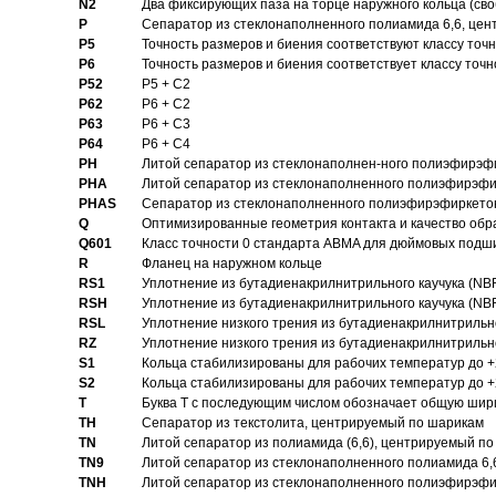
N2
Два фиксирующих паза на торце наружного кольца (своб
P
Cепаратор из стеклонаполненного полиамида 6,6, цен
P5
Точность размеров и биения соответствуют классу точн
P6
Точность размеров и биения соответствует классу точн
P52
P5 + C2
P62
P6 + C2
P63
P6 + C3
P64
P6 + C4
PH
Литой сепаратор из стеклонаполнен-ного полиэфирэф
PHA
Литой сепаратор из стеклонаполненного полиэфирэфи
PHAS
Сепаратор из стеклонаполненного полиэфирэфиркетон
Q
Оптимизированные геометрия контакта и качество обр
Q601
Класс точности 0 стандарта ABMA для дюймовых подш
R
Фланец на наружном кольце
RS1
Уплотнение из бутадиенакрилнитрильного каучука (NB
RSH
Уплотнение из бутадиенакрилнитрильного каучука (NB
RSL
Уплотнение низкого трения из бутадиенакрилнитрильно
RZ
Уплотнение низкого трения из бутадиенакрилнитрильно
S1
Кольца стабилизированы для рабочих температур до +
S2
Кольца стабилизированы для рабочих температур до +
T
Буква T с последующим числом обозначает общую шир
TH
Сепаратор из текстолита, центрируемый по шарикам
TN
Литой сепаратор из полиамида (6,6), центрируемый по
TN9
Литой сепаратор из стеклонаполненного полиамида 6,6
TNH
Литой сепаратор из стеклонаполненного полиэфирэфи