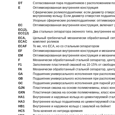
DT
Согласованная пара подшипников с расположением по 
E
Оптимизированная внутренняя конструкция
Сферические роликоподшипники: если диаметр отверст
внутреннему кольцу. Если диаметр отверстия подшипни
Упорные сферические роликоподшипники: оптимизиров
EC
Oптимизированная внутренняя конструкция, включает 
EC(J),
Два стальных сепаратора оконного типа, внутреннее к
ECC(J)
ECA,
Цельный гребенчатый механически обработанный сеп
ECAC
комплект роликов
ECAF
То же, что ECA, но со стальным сепаратором
EF
Оптимизированная внутренняя конструкция и механич
EM
Оптимизированная внутренняя конструкция и механич
F
Механически обработанный стальной сепаратор, цен
F1
Заполнение пластичной смазкой на 10-15% от свободн
FA
Механически обработанный стальной сепаратор, цент
GA
Подшипник универсального исполнения при расположен
GB
Подшипник универсального исполнения при расположен
GC
Подшипник универсального исполнения для парной уст
GJN
Пластичная смазка на основе полимочевины, класс конс
GXN
Пластичная смазка на основе полимочевины, класс конс
HA1
Внутренние и наружные кольца из цементируемой ста
HA3
Bнутреннее кольцо подшипника из цементируемой ста
HB1
Bнутреннее и наружное кольцо с закалкой на бейнит
HC5
Тела качения из нитрида кремния