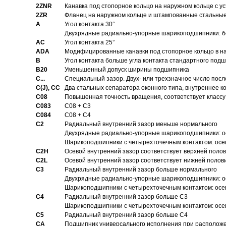
2ZNR
Канавка под стопорное кольцо на наружном кольце с
2ZR
Фланец на наружном кольце и штампованные стальны
A
Угол контакта 30°
Двухрядные радиально-упорные шарикоподшипники: бе
AC
Угол контакта 25°
ADA
Модифицированные канавки под стопорное кольцо в на
B
Угол контакта больше угла контакта стандартного под
B20
Уменьшенный допуск ширины подшипника
C...
Специальный зазор. Двух- или трехзначное число посл
C(J), CC
Два стальных сепаратора оконного типа, внутреннее к
C08
Повышенная точность вращения, соответствует классу 
C083
C08 + C3
C084
C08 + C4
C2
Pадиальный внутренний зазор меньше нормального
Двухрядные радиально-упорные шарикоподшипники: о
Шарикоподшипники с четырехточечным контактом: осе
C2H
Осевой внутренний зазор соответствует верхней поло
C2L
Осевой внутренний зазор соответствует нижней полов
C3
Pадиальный внутренний зазор больше нормального
Двухрядные радиально-упорные шарикоподшипники: ос
Шарикоподшипники с четырехточечным контактом: осе
C4
Pадиальный внутренний зазор больше C3
Шарикоподшипники с четырехточечным контактом: осе
C5
Pадиальный внутренний зазор больше C4
CA
Подшипник универсального исполнения при расположен