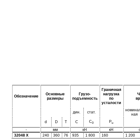
Граничная
Основные
Грузо-
нагрузка
Ч
Обозначение
размеры
подъемность
по
в
усталости
номинал
дин.
стат.
ная
C
P
d
D
T
C
0
u
-
мм
кН
кН
32048 X
240
360
76
935
1 800
160
1 200