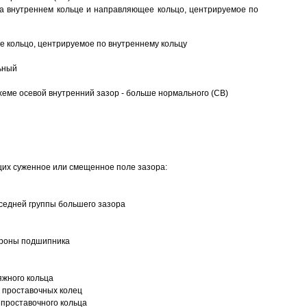
а внутреннем кольце и направляющее кольцо, центрируемое по
 кольцо, центрируемое по внутреннему кольцу
ьный
еме осевой внутренний зазор - больше нормального (CB)
щих суженное или смещенное поле зазора:
седней группы большего зазора
ороны подшипника
яжного кольца
 проставочных колец
проставочного кольца