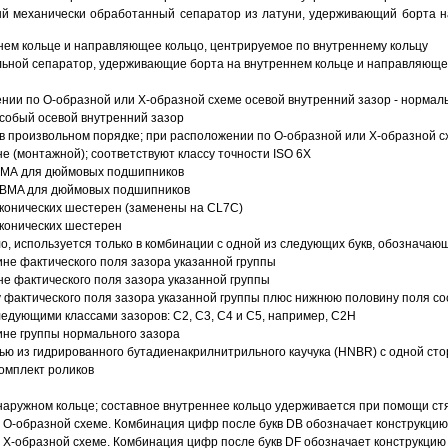
й механически обработанный сепаратор из латуни, удерживающий борта н
ем кольце и направляющее кольцо, центрируемое по внутреннему кольцу
ьной сепаратор, удерживающие борта на внутреннем кольце и направляющее
ии по О-образной или Х-образной схеме осевой внутренний зазор - нормал
собый осевой внутренний зазор
в произвольном порядке; при расположении по О-образной или Х-образной сх
 (монтажной); соответствуют классу точности ISO 6X
АВМА для дюймовых подшипников
 ABMA для дюймовых подшипников
 конических шестерен (заменены на CL7C)
 конических шестерен
о, используется только в комбинации с одной из следующих букв, обозначаю
ине фактического поля зазора указанной группы
не фактического поля зазора указанной группы
 фактического поля зазора указанной группы плюс нижнюю половину поля со
ледующими классами зазоров: С2, C3, С4 и С5, например, С2Н
ине группы нормального зазора
ью из гидрированного бутадиенакрилнитрильного каучука (HNBR) с одной ст
омплект роликов
аружном кольце; составное внутреннее кольцо удерживается при помощи ст
О-образной схеме. Комбинация цифр после букв DB обозначает конструкцию
Х-образной схеме. Комбинация цифр после букв DF обозначает конструкцию 