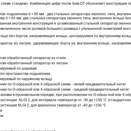
схеме «тандем». Комбинация цифр после букв DT обозначает конструкцию п
ия подшипника d < 65 мм - два стальных сепаратора оконного типа, внутрен
ка d > 65 мм: два стальных сепаратора оконного типа, внутреннее кольцо б
анная внутренняя конструкция и штампованный стальной сепаратор оконног
увеличенное число роликов большего размера с улучшенной геометрией конта
ольцо без бортов, направляющее кольцо, центрируемое по внутреннему кольц
аратор из латуни, удерживающие борта на внутреннем кольце, направляющ
ески обработанный сепаратор из стали
ески обработанный сепаратор из латуни
трируемый по шарикам
ого пространства подшипника
рируемый по наружному кольцу
ии по О-образной или Х-образной схеме - легкий предварительный натяг
ии по О-образной или Х-образной схеме - средний предварительный натяг
ановки в произвольном порядке; при расположении по О-образ-ной или Х-об
истенции. NLGI 2, для интервала температур от -30 до +150 °C (стандартное
истенции NLGI 2, для диапазона температур от -40 до +150 °C
ли
ли