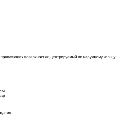
аправляющих поверхностях, центрируемый по наружному кольцу
ика
ика
андем»