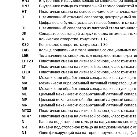
HN1
Bнутреннее и наружное кольцо со специальной поверх
HN3
Внутреннее кольцо со специальной термообработкой 
HT
Пластичная смазка на основе полимочевины, класс конс
J
Штампованный стальной сепаратор, центрируемый по 
Цифра после буквы J указывает на особенности конст
J1
Штампованный сепаратор из листовой стали оконного
JR
Сепаратор, состоящий из двух плоских штампованных
K
Коническое отверстие, конусность 1:12
K30
Коническое отверстие, конусность 1:30
L4B
Кольца подшипника и тела качения со специальным п
L5B
Тела качения со специальным поверхностным покрыти
LHT23
Пластичная смазка на литиевой основе, класс консисте
LT
Пластичная смазка на литиевой основе, класс консисте
LT10
Пластичная смазка на литиевой основе, класс консисте
M
Механически обработанный сепаратор из латуни, цент
MA
Механически обработанный латунный сепаратор, цент
MB
Механически обработанный сепаратор из латуни, цент
ML
Цельный механически обработанный латунный сепарат
MP
Цельный механически обработанный латунный сепарат
MR
Цельный механически обработанный латунный сепарат
MT33
Пластичная смазка на литиевой основе, класс консисте
MT47
Пластичная смазка на литиевой основе, класс консисте
N
Канавка под стопорное кольцо на наружном кольце по
NR
Канавка под стопорное кольцо на наружном кольце с 
N1
Один фиксирующий паз на торце наружного кольца (св