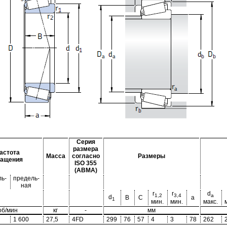
Серия
размера
астота
Масса
согласно
Размеры
ращения
ISO 355
(ABMA)
ь-
предель-
ная
r
r
d
1,2
3,4
a
d
B
C
a
1
мин.
мин.
макс.
об/мин
кг
-
мм
1 600
27,5
4FD
299
76
57
4
3
78
262