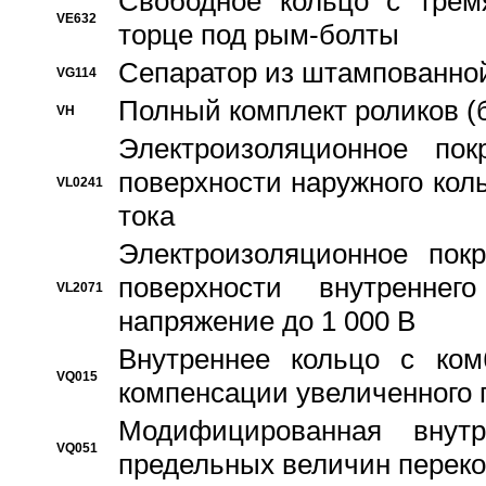
Свободное кольцо с трем
VE632
торце под рым-болты
Сепаратор из штампованной
VG114
Полный комплект роликов (
VH
Электроизоляционное по
поверхности наружного коль
VL0241
тока
Электроизоляционное пок
поверхности внутреннег
VL2071
напряжение до 1 000 В
Bнутреннее кольцо с ком
VQ015
компенсации увеличенного 
Модифицированная внут
VQ051
предельных величин переко