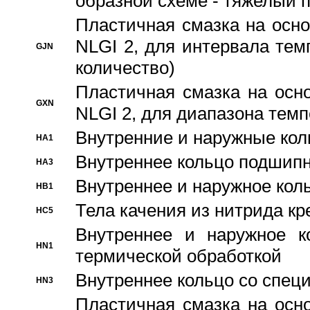
образной схеме - тяжелый 
Пластичная смазка на осно
NLGI 2, для интервала темп
GJN
количество)
Пластичная смазка на осн
GXN
NLGI 2, для диапазона темп
Внутренние и наружные кол
HA1
Bнутреннее кольцо подшипн
HA3
Bнутреннее и наружное коль
HB1
Тела качения из нитрида к
HC5
Bнутреннее и наружное к
HN1
термической обработкой
Внутреннее кольцо со спец
HN3
Пластичная смазка на осн