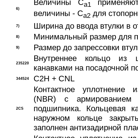
Величины C
применяют
a1
6)
величины - C
для стопорн
a2
Ширина до ввода втулки в 
7)
Минимальный размер для п
8)
Размер до запрессовки втул
9)
Внутреннее кольцо из 
235220
канавками на посадочной п
C2H + CNL
344524
Контактное уплотнение и
(NBR) с армированием 
подшипника. Кольцевая к
2CS
наружном кольце закрыт
заполнен антизадирной пла