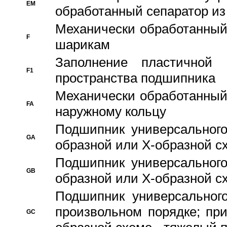
EM
обработанный сепаратор из
Механически обработанный
F
шарикам
Заполнение пластичной
F1
пространства подшипника
Механически обработанный
FA
наружному кольцу
Подшипник универсального
GA
образной или Х-образной сх
Подшипник универсального
GB
образной или Х-образной с
Подшипник универсального
произвольном порядке; пр
GC