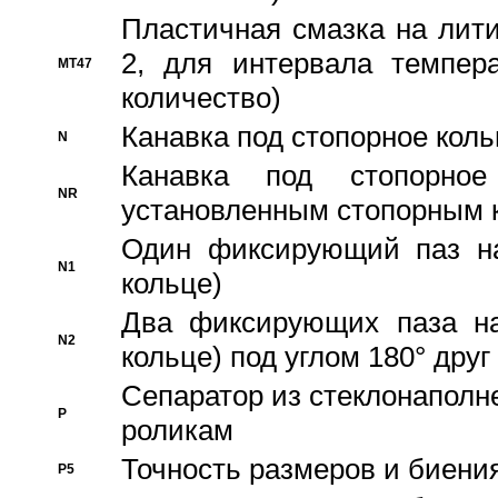
Пластичная смазка на лити
2, для интервала темпера
MT47
количество)
Канавка под стопорное кол
N
Канавка под стопорно
NR
установленным стопорным 
Один фиксирующий паз на
N1
кольце)
Два фиксирующих паза на
N2
кольце) под углом 180° друг 
Cепаратор из стеклонаполн
P
роликам
Точность размеров и биения
P5