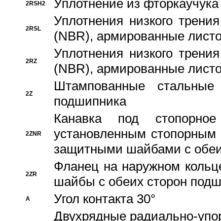
Уплотнение из фторкаучука
2RSH2
Уплотнения низкого трения
2RSL
(NBR), армированные листо
Уплотнения низкого трения
2RZ
(NBR), армированные листо
Штампованные стальные
2Z
подшипника
Канавка под стопорно
установленным стопорным
2ZNR
защитными шайбами с обеи
Фланец на наружном кольц
2ZR
шайбы с обеих сторон под
Угол контакта 30°
A
Двухрядные радиально-упо