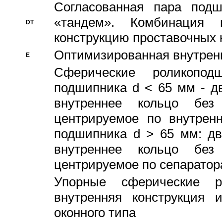
Согласованная пара под
«тандем». Комбинация
DT
конструкцию проставочных 
Оптимизированная внутрен
E
Сферические роликопод
подшипника d < 65 мм - дв
внутреннее кольцо без
центрируемое по внутренн
подшипника d > 65 мм: дв
внутреннее кольцо без
центрируемое по сепарато
Упорные сферические ро
внутренняя конструкция 
оконного типа