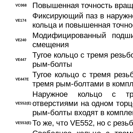
Повышенная точность вращ
VC068
Фиксирующий паз в наружн
VE174
кольца и повышенная точн
Модифицированный подши
VE240
смещения
Тугое кольцо с тремя резь
VE447
рым-болты
Тугое кольцо с тремя рез
VE447E
тремя рым-болтами в компл
Наружное кольцо с тр
отверстиями на одном торце
VE552(E)
рым-болты входят в компле
То же, что VE552, но с рез
VE553(E)