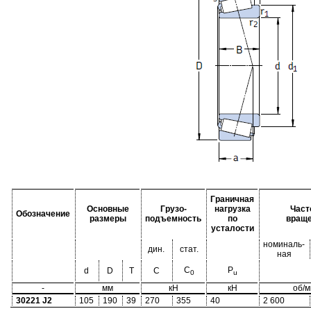
Граничная
Основные
Грузо-
нагрузка
Част
Обозначение
размеры
подъемность
по
вращ
усталости
номиналь-
дин.
стат.
ная
C
P
d
D
T
C
0
u
-
мм
кН
кН
об/м
30221 J2
105
190
39
270
355
40
2 600