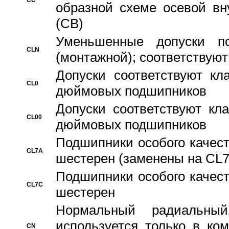
CC
образной схеме осевой вн
(CB)
Уменьшенные допуски 
CLN
(монтажной); соответствуют
Допуски соответствуют кл
CL0
дюймовых подшипников
Допуски соответствуют кл
CL00
дюймовых подшипников
Подшипники особого качест
CL7A
шестерен (заменены на CL
Подшипники особого качест
CL7C
шестерен
Hормальный радиальный
используется только в ко
CN