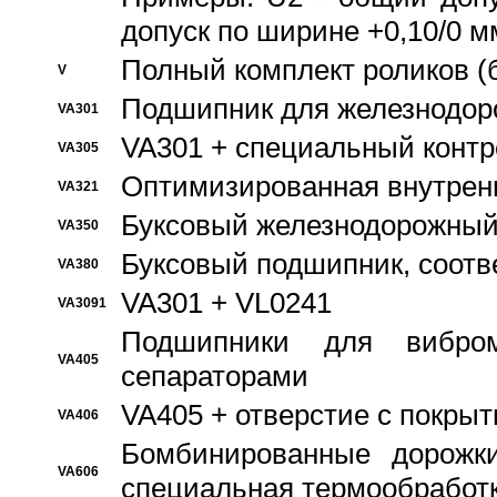
допуск по ширине +0,10/0 м
Полный комплект роликов (
V
Подшипник для железнодор
VA301
VA301 + специальный контр
VA305
Оптимизированная внутрен
VA321
Буксовый железнодорожный
VA350
Буксовый подшипник, соотв
VA380
VA301 + VL0241
VA3091
Подшипники для вибром
VA405
сепараторами
VA405 + отверстие с покры
VA406
Бомбинированные дорожк
VA606
специальная термообработ