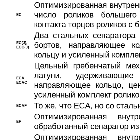
Oптимизированная внутренн
число роликов большего
EC
контакта торцов роликов с 
Два стальных сепаратора 
бортов, направляющее ко
EC(J),
ECC(J)
кольцу и усиленный компле
Цельный гребенчатый мех
латуни, удерживающи
ECA,
ECAC
направляющее кольцо, цен
усиленный комплект ролико
То же, что ECA, но со стал
ECAF
Оптимизированная внут
EF
обработанный сепаратор из
Оптимизированная внут