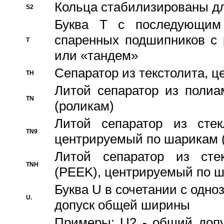
Кольца стабилизированы дл
S2
Буква T с последующим
спаренных подшипников с 
T
или «тандем»
Сепаратор из текстолита, 
TH
Литой сепаратор из полиа
TN
(роликам)
Литой сепаратор из стекл
TN9
центрируемый по шарикам 
Литой сепаратор из стек
TNH
(PEEK), центрируемый по 
Буква U в сочетании с одн
U.
допуск общей ширины
Примеры: U2 - общий допу