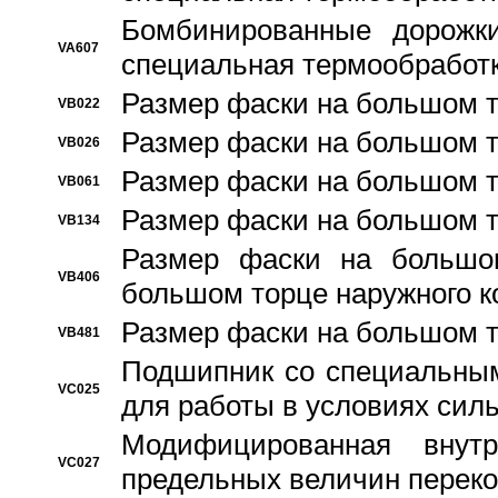
Бомбинированные дорожк
VA607
специальная термообработ
Размер фаски на большом т
VB022
Размер фаски на большом т
VB026
Размер фаски на большом т
VB061
Размер фаски на большом т
VB134
Размер фаски на большо
VB406
большом торце наружного к
Размер фаски на большом т
VB481
Подшипник со специальным
VC025
для работы в условиях сил
Модифицированная внут
VC027
предельных величин переко