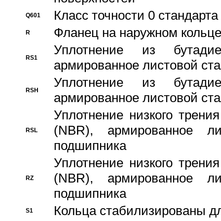
Класс точности 0 стандар
Q601
Фланец на наружном кольц
R
Уплотнение из бутадие
RS1
армированное листовой ста
Уплотнение из бутадие
RSH
армированное листовой ста
Уплотнение низкого трения
(NBR), армированное л
RSL
подшипника
Уплотнение низкого трения
(NBR), армированное л
RZ
подшипника
Кольца стабилизированы дл
S1