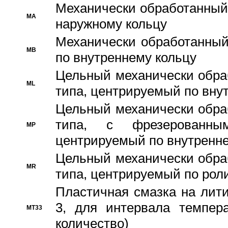
Механически обработанный
MA
наружному кольцу
Механически обработанный
MB
по внутреннему кольцу
Цельный механически обра
ML
типа, центрируемый по вну
Цельный механически обра
типа, с фрезерованны
MP
центрируемый по внутренне
Цельный механически обра
MR
типа, центрируемый по рол
Пластичная смазка на лити
3, для интервала темпера
MT33
количество)