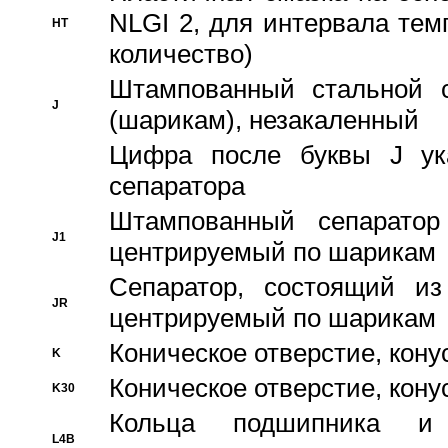
NLGI 2, для интервала темп
HT
количество)
Штампованный стальной с
J
(шарикам), незакаленный
Цифра после буквы J ука
сепаратора
Штампованный сепаратор
J1
центрируемый по шарикам
Сепаратор, состоящий из
JR
центрируемый по шарикам
Коническое отверстие, кону
K
Коническое отверстие, кону
K30
Кольца подшипника и
L4B