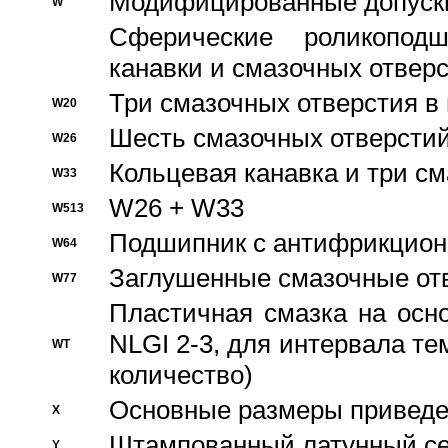
Модифицированные допуски
W
Сферические роликопод
канавки и смазочных отвер
Три смазочных отверстия в
W20
Шесть смазочных отверстий
W26
Кольцевая канавка и три с
W33
W26 + W33
W513
Подшипник с антифрикционн
W64
Заглушенные смазочные от
W77
Пластичная смазка на осн
NLGI 2-3, для интервала те
WT
количество)
Основные размеры приведен
X
Штампованный латунный се
Y