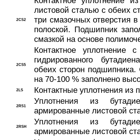
Контактное уплотнение и
листовой сталью с обеих с
три смазочных отверстия в
2CS2
полоской. Подшипник запо
смазкой на основе полимо
Контактное уплотнение 
гидрированного бутадиен
2CS5
обеих сторон подшипника.
на 70-100 % заполнено выс
Контактные уплотнения из 
2LS
Уплотнения из бутадие
2RS1
армированные листовой ста
Уплотнения из бутадие
2RSH
армированные листовой ста