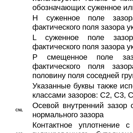
обозначающих суженное ил
H суженное поле зазора
фактического поля зазора у
L суженное поле зазор
фактического поля зазора у
P смещенное поле заз
фактического поля заз
половину поля соседней гр
Указанные буквы также ис
классами зазоров: С2, C3, 
Осевой внутренний зазор 
CNL
нормального зазора
Контактное уплотнение 