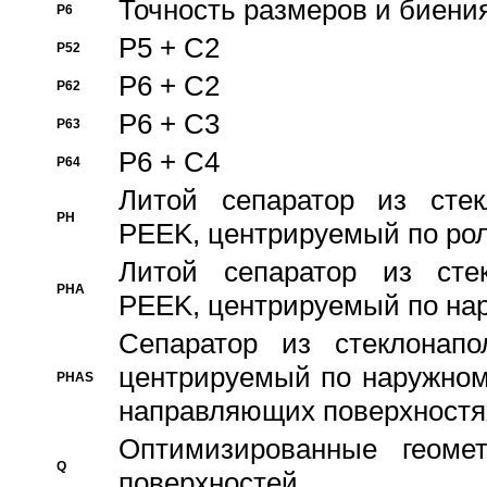
Точность размеров и биения
P6
P5 + C2
P52
P6 + C2
P62
P6 + C3
P63
P6 + C4
P64
Литой сепаратор из стек
PH
PEEK, центрируемый по ро
Литой сепаратор из стек
PHA
PEEK, центрируемый по на
Сепаратор из стеклонапо
центрируемый по наружном
PHAS
направляющих поверхностя
Оптимизированные геомет
Q
поверхностей