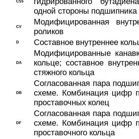
гидрированного бутадиен
CS5
одной стороны подшипника
Модифицированная внутре
CV
роликов
Составное внутреннее кольц
D
Модифицированные канавк
кольце; составное внутре
DA
стяжного кольца
Согласованная пара подши
схеме. Комбинация цифр п
DB
проставочных колец
Согласованная пара подши
схеме. Комбинация цифр п
DF
проставочного кольца