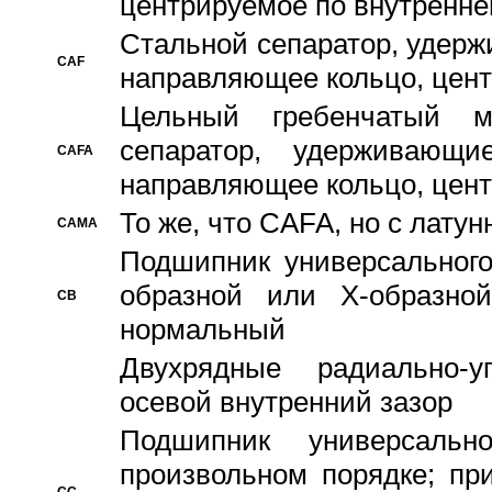
центрируемое по внутренне
Стальной сепаратор, удерж
CAF
направляющее кольцо, цент
Цельный гребенчатый м
сепаратор, удерживающ
CAFA
направляющее кольцо, цент
То же, что CAFA, но с лату
CAMA
Подшипник универсального
образной или Х-образно
CB
нормальный
Двухрядные радиально-
осевой внутренний зазор
Подшипник универсальн
произвольном порядке; пр