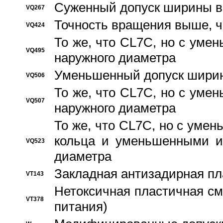
Суженный допуск ширины вн
VQ267
Точность вращения выше, 
VQ424
То же, что CL7C, но с ум
VQ495
наружного диаметра
Уменьшенный допуск ширин
VQ506
То же, что CL7C, но с ум
VQ507
наружного диаметра
То же, что CL7C, но с уме
кольца и уменьшенными и
VQ523
диаметра
Закладная антизадирная пл
VT143
Нетоксичная пластичная сма
VT378
питания)