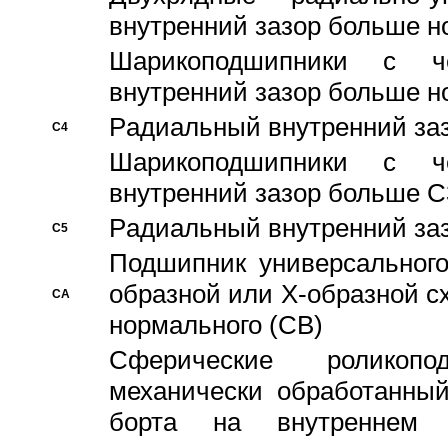
внутренний зазор больше н
Шарикоподшипники с че
внутренний зазор больше н
Pадиальный внутренний за
C4
Шарикоподшипники с че
внутренний зазор больше C
Pадиальный внутренний за
C5
Подшипник универсального
образной или Х-образной с
CA
нормального (CB)
Сферические роликопо
механически обработанный
борта на внутреннем 