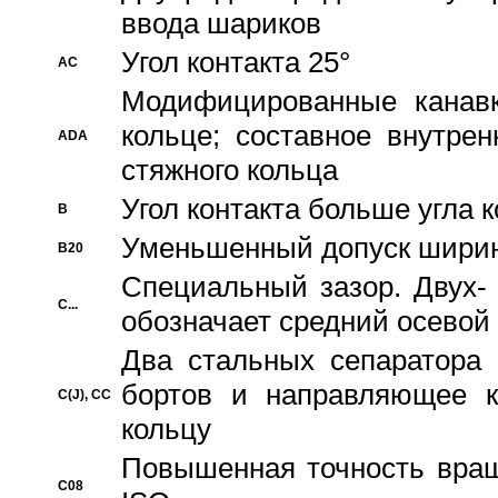
ввода шариков
Угол контакта 25°
AC
Модифицированные канавк
кольце; составное внутре
ADA
стяжного кольца
Угол контакта больше угла 
B
Уменьшенный допуск шири
B20
Специальный зазор. Двух-
C...
обозначает средний осевой
Два стальных сепаратора 
бортов и направляющее к
C(J), CC
кольцу
Повышенная точность враще
C08