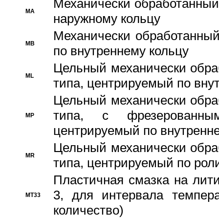
Механически обработанный
MA
наружному кольцу
Механически обработанный
MB
по внутреннему кольцу
Цельный механически обра
ML
типа, центрируемый по вну
Цельный механически обра
типа, с фрезерованны
MP
центрируемый по внутренне
Цельный механически обра
MR
типа, центрируемый по рол
Пластичная смазка на лити
3, для интервала темпера
MT33
количество)