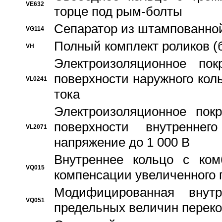
VE632
торце под рым-болты
Сепаратор из штампованной
VG114
Полный комплект роликов (
VH
Электроизоляционное по
поверхности наружного коль
VL0241
тока
Электроизоляционное пок
поверхности внутреннег
VL2071
напряжение до 1 000 В
Bнутреннее кольцо с ком
VQ015
компенсации увеличенного 
Модифицированная внут
VQ051
предельных величин переко