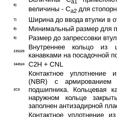
a1
6)
величины - C
для стопорн
a2
Ширина до ввода втулки в 
7)
Минимальный размер для п
8)
Размер до запрессовки втул
9)
Внутреннее кольцо из 
235220
канавками на посадочной п
C2H + CNL
344524
Контактное уплотнение и
(NBR) с армированием 
подшипника. Кольцевая к
2CS
наружном кольце закрыт
заполнен антизадирной пла
Контактное уплотнение и