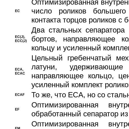
Oптимизированная внутренн
число роликов большего
EC
контакта торцов роликов с 
Два стальных сепаратора 
бортов, направляющее ко
EC(J),
ECC(J)
кольцу и усиленный компле
Цельный гребенчатый мех
латуни, удерживающи
ECA,
ECAC
направляющее кольцо, цен
усиленный комплект ролико
То же, что ECA, но со стал
ECAF
Оптимизированная внут
EF
обработанный сепаратор из
Оптимизированная внут
EM