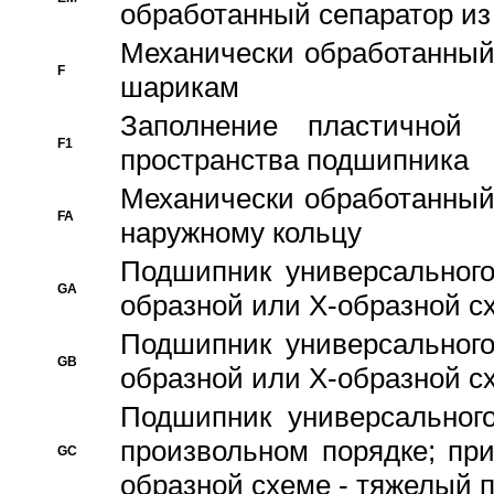
обработанный сепаратор из
Механически обработанный
F
шарикам
Заполнение пластичной
F1
пространства подшипника
Механически обработанный
FA
наружному кольцу
Подшипник универсального
GA
образной или Х-образной сх
Подшипник универсального
GB
образной или Х-образной с
Подшипник универсального
произвольном порядке; пр
GC
образной схеме - тяжелый 