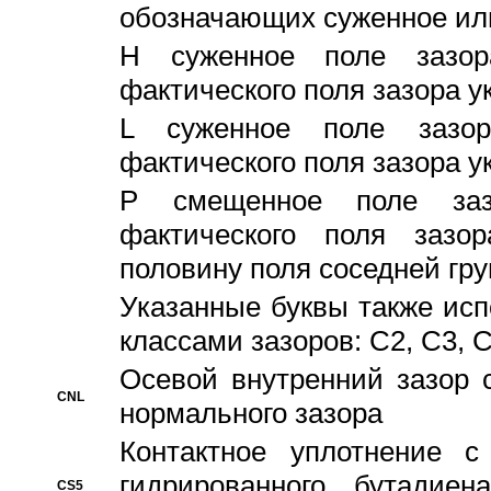
обозначающих суженное ил
H суженное поле зазора
фактического поля зазора у
L суженное поле зазор
фактического поля зазора у
P смещенное поле заз
фактического поля заз
половину поля соседней гр
Указанные буквы также ис
классами зазоров: С2, C3, 
Осевой внутренний зазор 
CNL
нормального зазора
Контактное уплотнение 
гидрированного бутадиен
CS5