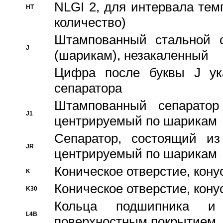
NLGI 2, для интервала темп
HT
количество)
Штампованный стальной с
J
(шарикам), незакаленный
Цифра после буквы J ука
сепаратора
Штампованный сепаратор
J1
центрируемый по шарикам
Сепаратор, состоящий из
JR
центрируемый по шарикам
Коническое отверстие, кону
K
Коническое отверстие, кону
K30
Кольца подшипника и
L4B
поверхностным покрытием