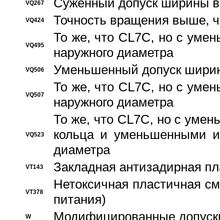
Суженный допуск ширины вн
VQ267
Точность вращения выше, 
VQ424
То же, что CL7C, но с ум
VQ495
наружного диаметра
Уменьшенный допуск ширин
VQ506
То же, что CL7C, но с ум
VQ507
наружного диаметра
То же, что CL7C, но с уме
кольца и уменьшенными и
VQ523
диаметра
Закладная антизадирная пл
VT143
Нетоксичная пластичная сма
VT378
питания)
Модифицированные допуски
W