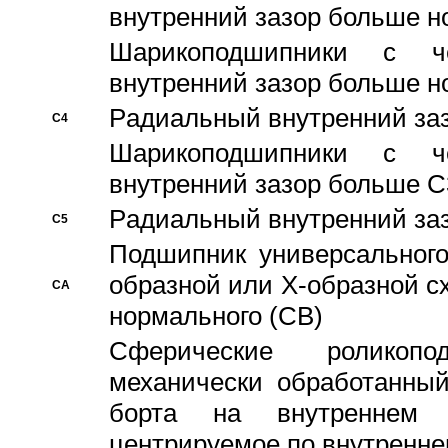
внутренний зазор больше н
Шарикоподшипники с че
внутренний зазор больше н
Pадиальный внутренний за
C4
Шарикоподшипники с че
внутренний зазор больше C
Pадиальный внутренний за
C5
Подшипник универсального
образной или Х-образной с
CA
нормального (CB)
Сферические роликопо
механически обработанный
борта на внутреннем 
центрируемое по внутренне