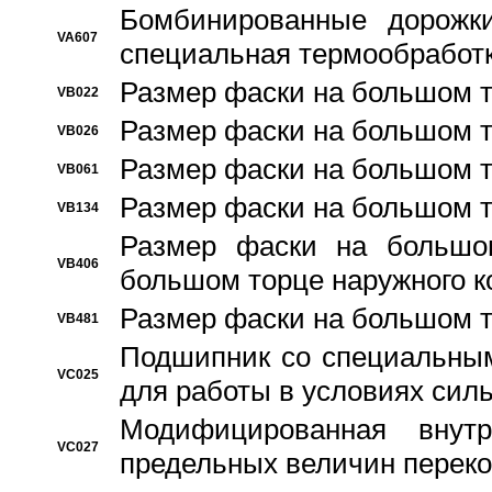
Бомбинированные дорожк
VA607
специальная термообработ
Размер фаски на большом т
VB022
Размер фаски на большом т
VB026
Размер фаски на большом т
VB061
Размер фаски на большом т
VB134
Размер фаски на большо
VB406
большом торце наружного к
Размер фаски на большом т
VB481
Подшипник со специальным
VC025
для работы в условиях сил
Модифицированная внут
VC027
предельных величин переко