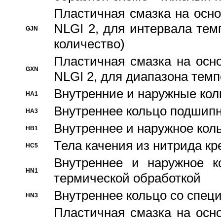
Пластичная смазка на осно
NLGI 2, для интервала темп
GJN
количество)
Пластичная смазка на осн
GXN
NLGI 2, для диапазона темп
Внутренние и наружные кол
HA1
Bнутреннее кольцо подшипн
HA3
Bнутреннее и наружное коль
HB1
Тела качения из нитрида к
HC5
Bнутреннее и наружное к
HN1
термической обработкой
Внутреннее кольцо со спец
HN3
Пластичная смазка на осн