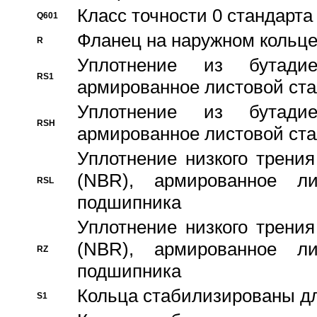
Класс точности 0 стандар
Q601
Фланец на наружном кольц
R
Уплотнение из бутадие
RS1
армированное листовой ста
Уплотнение из бутадие
RSH
армированное листовой ста
Уплотнение низкого трения
(NBR), армированное л
RSL
подшипника
Уплотнение низкого трения
(NBR), армированное л
RZ
подшипника
Кольца стабилизированы дл
S1