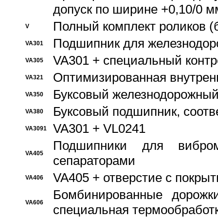
допуск по ширине +0,10/0 м
Полный комплект роликов (
V
Подшипник для железнодор
VA301
VA301 + специальный контр
VA305
Оптимизированная внутрен
VA321
Буксовый железнодорожный
VA350
Буксовый подшипник, соотв
VA380
VA301 + VL0241
VA3091
Подшипники для вибром
VA405
сепараторами
VA405 + отверстие с покры
VA406
Бомбинированные дорожк
VA606
специальная термообработ