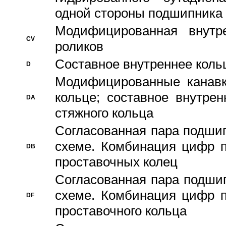
одной стороны подшипника
Модифицированная внутре
CV
роликов
Составное внутреннее кольц
D
Модифицированные канавк
кольце; составное внутре
DA
стяжного кольца
Согласованная пара подши
схеме. Комбинация цифр п
DB
проставочных колец
Согласованная пара подши
схеме. Комбинация цифр п
DF
проставочного кольца