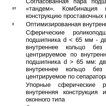
Согласованная пара под
«тандем». Комбинация
DT
конструкцию проставочных 
Оптимизированная внутрен
E
Сферические роликопод
подшипника d < 65 мм - дв
внутреннее кольцо без
центрируемое по внутренн
подшипника d > 65 мм: дв
внутреннее кольцо без
центрируемое по сепарато
Упорные сферические ро
внутренняя конструкция 
оконного типа