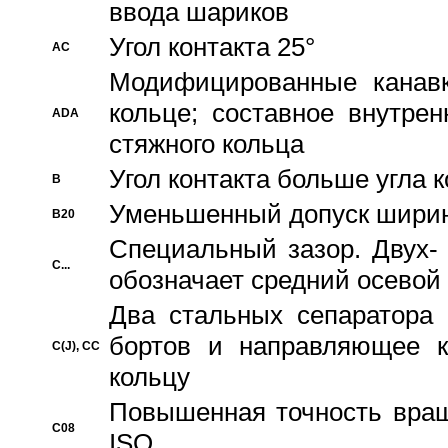
ввода шариков
Угол контакта 25°
AC
Модифицированные канавк
кольце; составное внутре
ADA
стяжного кольца
Угол контакта больше угла 
B
Уменьшенный допуск шири
B20
Специальный зазор. Двух-
C...
обозначает средний осевой
Два стальных сепаратора 
бортов и направляющее к
C(J), CC
кольцу
Повышенная точность враще
C08
ISO