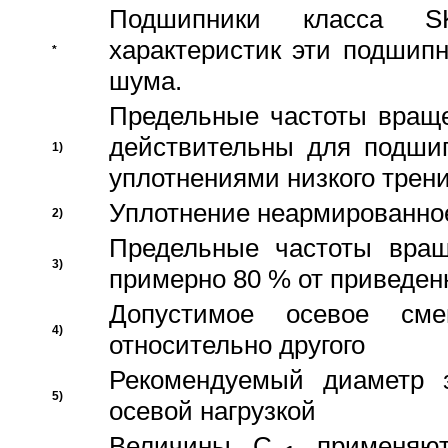
Подшипники класса S
характеристик эти подшип
*
шума.
Предельные частоты враще
действительны для подши
1)
уплотнениями низкого трени
Уплотнение неармированно
2)
Предельные частоты вращ
3)
примерно 80 % от приведен
Допустимое осевое сме
4)
относительно другого
Рекомендуемый диаметр 
5)
осевой нагрузкой
Величины C
применяют