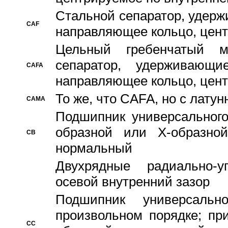
Стальной сепаратор, удерж
CAF
направляющее кольцо, цент
Цельный гребенчатый м
сепаратор, удерживающ
CAFA
направляющее кольцо, цент
То же, что CAFA, но с лату
CAMA
Подшипник универсального
образной или Х-образно
CB
нормальный
Двухрядные радиально-
осевой внутренний зазор
Подшипник универсальн
произвольном порядке; пр
CC