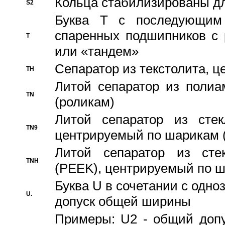
Кольца стабилизированы дл
S2
Буква T с последующим
спаренных подшипников с 
T
или «тандем»
Сепаратор из текстолита, 
TH
Литой сепаратор из полиа
TN
(роликам)
Литой сепаратор из стекл
TN9
центрируемый по шарикам 
Литой сепаратор из стек
TNH
(PEEK), центрируемый по 
Буква U в сочетании с одн
U.
допуск общей ширины
Примеры: U2 - общий допу