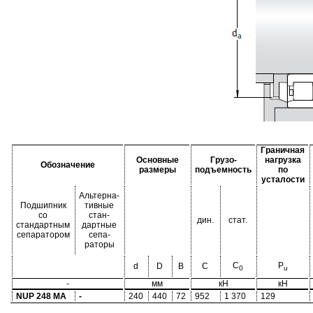
Граничная
Основные
Грузо-
нагрузка
Обозначение
размеры
подъемность
по
усталости
Альтерна-
Подшипник
тивные
со
стан-
дин.
стат.
стандартным
дартные
сепаратором
сепа-
раторы
C
P
d
D
B
C
0
u
-
мм
кН
кН
NUP 248 MA
-
240
440
72
952
1 370
129