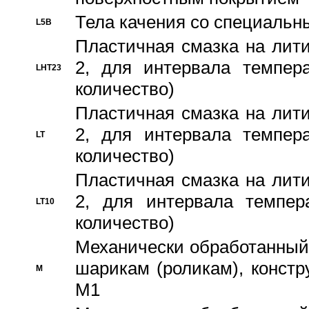
Тела качения со специаль
L5B
Пластичная смазка на лити
2, для интервала темпера
LHT23
количество)
Пластичная смазка на лити
2, для интервала темпера
LT
количество)
Пластичная смазка на лити
2, для интервала темпер
LT10
количество)
Механически обработанный 
шарикам (роликам), констр
M
M1