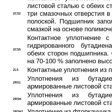
листовой сталью с обеих с
три смазочных отверстия в
2CS2
полоской. Подшипник запо
смазкой на основе полимо
Контактное уплотнение 
гидрированного бутадиен
2CS5
обеих сторон подшипника.
на 70-100 % заполнено выс
Контактные уплотнения из 
2LS
Уплотнения из бутадие
2RS1
армированные листовой ста
Уплотнения из бутадие
2RSH
армированные листовой ста
Уплотнение из фторкаучука
2RSH2