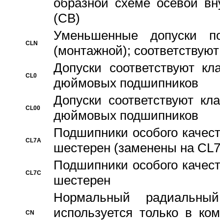
образной схеме осевой вн
(CB)
Уменьшенные допуски 
CLN
(монтажной); соответствуют
Допуски соответствуют кл
CL0
дюймовых подшипников
Допуски соответствуют кл
CL00
дюймовых подшипников
Подшипники особого качест
CL7A
шестерен (заменены на CL
Подшипники особого качест
CL7C
шестерен
Hормальный радиальный
используется только в ко
CN