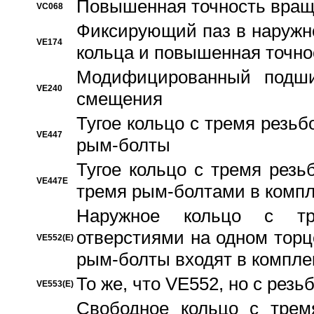
Повышенная точность вращ
VC068
Фиксирующий паз в наружн
VE174
кольца и повышенная точн
Модифицированный подши
VE240
смещения
Тугое кольцо с тремя резь
VE447
рым-болты
Тугое кольцо с тремя рез
VE447E
тремя рым-болтами в компл
Наружное кольцо с тр
отверстиями на одном торце
VE552(E)
рым-болты входят в компле
То же, что VE552, но с рез
VE553(E)
Свободное кольцо с трем