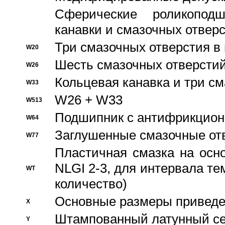
Сферические роликопод
канавки и смазочных отвер
Три смазочных отверстия в
W20
Шесть смазочных отверстий
W26
Кольцевая канавка и три с
W33
W26 + W33
W513
Подшипник с антифрикционн
W64
Заглушенные смазочные от
W77
Пластичная смазка на осн
NLGI 2-3, для интервала те
WT
количество)
Основные размеры приведен
X
Штампованный латунный се
Y