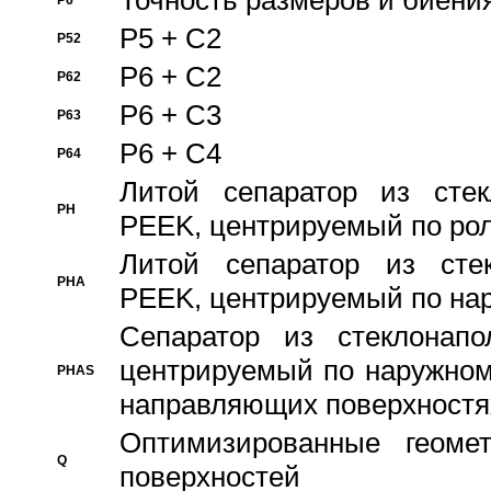
Точность размеров и биения
P6
P5 + C2
P52
P6 + C2
P62
P6 + C3
P63
P6 + C4
P64
Литой сепаратор из стек
PH
PEEK, центрируемый по ро
Литой сепаратор из стек
PHA
PEEK, центрируемый по на
Сепаратор из стеклонапо
центрируемый по наружном
PHAS
направляющих поверхностя
Оптимизированные геомет
Q
поверхностей