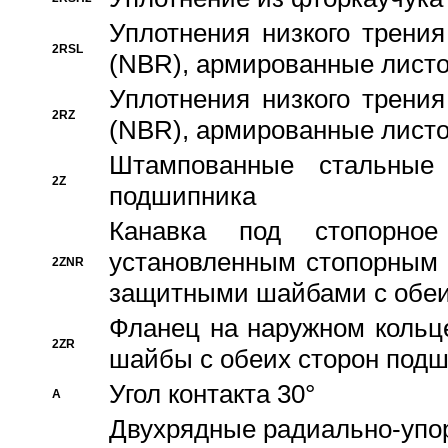
Уплотнения низкого трения
2RSL
(NBR), армированные листо
Уплотнения низкого трения
2RZ
(NBR), армированные листо
Штампованные стальные
2Z
подшипника
Канавка под стопорно
установленным стопорным
2ZNR
защитными шайбами с обеи
Фланец на наружном кольц
2ZR
шайбы с обеих сторон под
Угол контакта 30°
A
Двухрядные радиально-упо