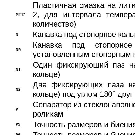
Пластичная смазка на лити
2, для интервала темпера
MT47
количество)
Канавка под стопорное кол
N
Канавка под стопорно
NR
установленным стопорным 
Один фиксирующий паз на
N1
кольце)
Два фиксирующих паза на
N2
кольце) под углом 180° друг 
Cепаратор из стеклонаполн
P
роликам
Точность размеров и биения
P5