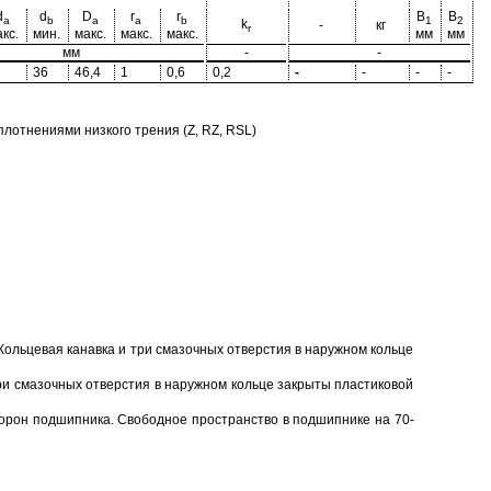
d
d
D
r
r
B
B
a
b
a
a
b
1
2
k
-
кг
r
кс.
мин.
макс.
макс.
макс.
мм
мм
мм
-
-
36
46,4
1
0,6
0,2
-
-
-
-
отнениями низкого трения (Z, RZ, RSL)
Кольцевая канавка и три смазочных отверстия в наружном кольце
ри смазочных отверстия в наружном кольце закрыты пластиковой
торон подшипника. Свободное пространство в подшипнике на 70-