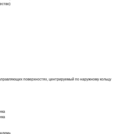
ество)
аправляющих поверхностях, центрируемый по наружному кольцу
ика
ика
андем»