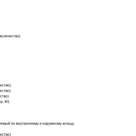
количество)
ество)
ество)
ство)
р, M1
емый по внутреннему и наружному кольцу
ество)