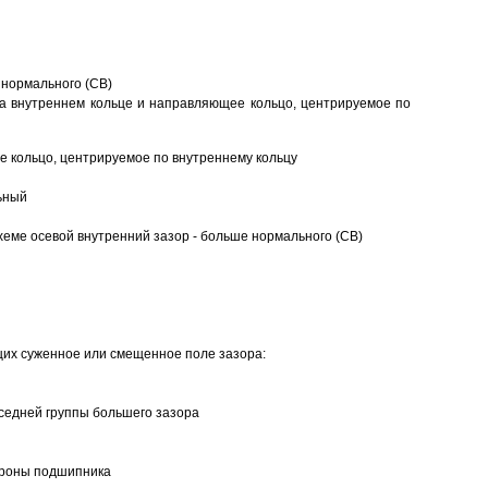
 нормального (CB)
а внутреннем кольце и направляющее кольцо, центрируемое по
 кольцо, центрируемое по внутреннему кольцу
ьный
еме осевой внутренний зазор - больше нормального (CB)
щих суженное или смещенное поле зазора:
седней группы большего зазора
ороны подшипника