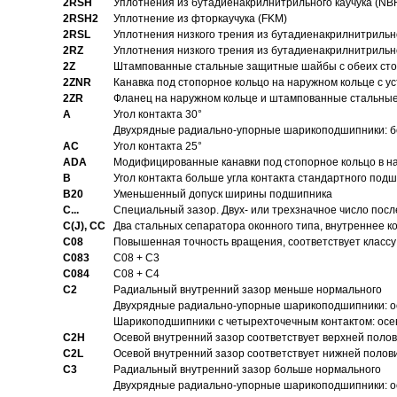
2RSH
Уплотнения из бутадиенакрилнитрильного каучука (NB
2RSH2
Уплотнение из фторкаучука (FKM)
2RSL
Уплотнения низкого трения из бутадиенакрилнитрильн
2RZ
Уплотнения низкого трения из бутадиенакрилнитрильн
2Z
Штампованные стальные защитные шайбы с обеих ст
2ZNR
Канавка под стопорное кольцо на наружном кольце с
2ZR
Фланец на наружном кольце и штампованные стальны
A
Угол контакта 30°
Двухрядные радиально-упорные шарикоподшипники: бе
AC
Угол контакта 25°
ADA
Модифицированные канавки под стопорное кольцо в на
B
Угол контакта больше угла контакта стандартного под
B20
Уменьшенный допуск ширины подшипника
C...
Специальный зазор. Двух- или трехзначное число посл
C(J), CC
Два стальных сепаратора оконного типа, внутреннее к
C08
Повышенная точность вращения, соответствует классу 
C083
C08 + C3
C084
C08 + C4
C2
Pадиальный внутренний зазор меньше нормального
Двухрядные радиально-упорные шарикоподшипники: о
Шарикоподшипники с четырехточечным контактом: осе
C2H
Осевой внутренний зазор соответствует верхней поло
C2L
Осевой внутренний зазор соответствует нижней полов
C3
Pадиальный внутренний зазор больше нормального
Двухрядные радиально-упорные шарикоподшипники: ос