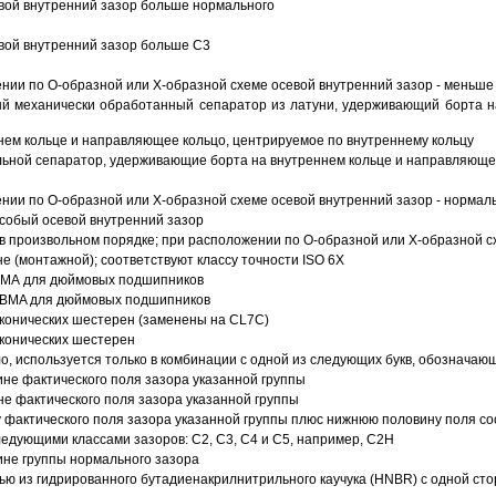
вой внутренний зазор больше нормального
вой внутренний зазор больше C3
ии по О-образной или Х-образной схеме осевой внутренний зазор - меньше
й механически обработанный сепаратор из латуни, удерживающий борта н
ем кольце и направляющее кольцо, центрируемое по внутреннему кольцу
ьной сепаратор, удерживающие борта на внутреннем кольце и направляющее
ии по О-образной или Х-образной схеме осевой внутренний зазор - нормал
собый осевой внутренний зазор
в произвольном порядке; при расположении по О-образной или Х-образной сх
 (монтажной); соответствуют классу точности ISO 6X
АВМА для дюймовых подшипников
 ABMA для дюймовых подшипников
 конических шестерен (заменены на CL7C)
 конических шестерен
о, используется только в комбинации с одной из следующих букв, обозначаю
ине фактического поля зазора указанной группы
не фактического поля зазора указанной группы
 фактического поля зазора указанной группы плюс нижнюю половину поля со
ледующими классами зазоров: С2, C3, С4 и С5, например, С2Н
ине группы нормального зазора
ью из гидрированного бутадиенакрилнитрильного каучука (HNBR) с одной ст