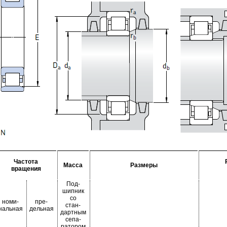
Частота
Масса
Размеры
вращения
Под-
шипник
со
номи-
пре-
стан-
нальная
дельная
дартным
сепа-
ратором