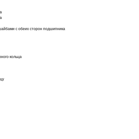
а
а
шайбами с обеих сторон подшипника
ного кольца
ьцу