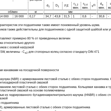
r
r
d
1,2
3,4
a
4)
d
D
F,E
s
1
1
мин.
мин.
мин.
ма
об/мин
кг
мм
14 000
16 000
0,17
34,7
43,8
31,5
1
0,6
-
30,6
-
арактеристик эти подшипники также имеют пониженный уровень шума.
ов также действительны для подшипников с одной защитной шайбой или упл
тавляют примерно 80 % от приведенных величин
а относительно другого
ков с осевой нагрузкой
SW, величины - C
для стопорных колец согласно стандарту DIN 471
a2
ми канавками на посадочной поверхности
аучука (NBR) с армированием листовой сталью с обеих сторон подшипника. 
антизадирной пластичной смазкой
ованием листовой сталью с обеих сторон подшипника. Кольцевая канавка и т
пластичной смазкой на основе полимочевины
ью из гидрированного бутадиенакрилнитрильного каучука (HNBR) с обеих с
азкой
н подшипника
R), армированные листовой сталью с обеих сторон подшипника