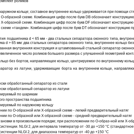
омплект роликов
аружном кольце; составное внутреннее кольцо удерживается при помощи ст
О-образной схеме. Комбинация цифр после букв DB обозначает конструкцию
Х-образной схеме. Комбинация цифр после букв DF обозначает конструкцию 
схеме «тандем». Комбинация цифр после букв DT обозначает конструкцию п
ия подшипника d < 65 мм - два стальных сепаратора оконного типа, внутрен
ка d > 65 мм: два стальных сепаратора оконного типа, внутреннее кольцо б
анная внутренняя конструкция и штампованный стальной сепаратор оконног
увеличенное число роликов большего размера с улучшенной геометрией конта
ольцо без бортов, направляющее кольцо, центрируемое по внутреннему кольц
аратор из латуни, удерживающие борта на внутреннем кольце, направляющ
ески обработанный сепаратор из стали
ески обработанный сепаратор из латуни
трируемый по шарикам
ого пространства подшипника
рируемый по наружному кольцу
ии по О-образной или Х-образной схеме - легкий предварительный натяг
ии по О-образной или Х-образной схеме - средний предварительный натяг
ановки в произвольном порядке; при расположении по О-образ-ной или Х-об
истенции. NLGI 2, для интервала температур от -30 до +150 °C (стандартное
истенции NLGI 2, для диапазона температур от -40 до +150 °C