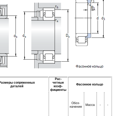
Рас-
Размеры сопряженных
четные
Фасонное кольцо
деталей
коэф-
фициенты
Обоз-
Масса
-
-
начение