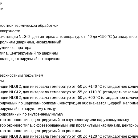
ли
ли
ностной термической обработкой
поверхности
истенции NLGI 2, для интервала температур от -40 до +150 °C (стандартное 
роликам (шарикам), незакаленный
рукции сепаратора
 типа, центрируемый по шарикам
 колец, центрируемый по шарикам
оверхностным покрытием
ем
нции NLGI 2, для интервала температур от -50 до +140 °C (стандартное колич
нции NLGI 2, для интервала температур от -55 до +110 °C (стандартное колич
нции NLGI 2, для интервала температур от -50 до +90 °C (стандартное количе
рируемый по шарикам (роликам), конструкция обозначается цифрой, наприме
рируемый по наружному кольцу
рированный по внутреннему кольцу
ор оконного типа, центрируемый по внутреннему или наружному кольцу
ор оконного типа, с фрезерованными или протянутыми карманами, центриру
ор оконного типа, центрируемый по роликам
нции NLGI 3, для интервала температур от -30 до +120 °C (стандартное колич