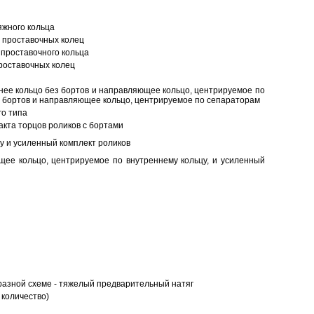
яжного кольца
 проставочных колец
проставочного кольца
роставочных колец
нее кольцо без бортов и направляющее кольцо, центрируемое по
ез бортов и направляющее кольцо, центрируемое по сепараторам
о типа
кта торцов роликов с бортами
у и усиленный комплект роликов
ее кольцо, центрируемое по внутреннему кольцу, и усиленный
разной схеме - тяжелый предварительный натяг
 количество)