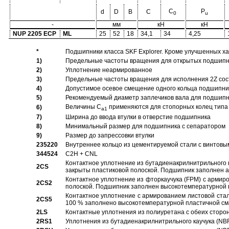
C
P
d
D
B
C
0
u
-
мм
кН
кН
NUP 2205 ECP
ML
25
52
18
34,1
34
4,25
*
Подшипники класса SKF Explorer. Кроме улучшенных х
1)
Предельные частоты вращения для открытых подшипник
2)
Уплотнение неармированное
3)
Предельные частоты вращения для исполнения 2Z сос
4)
Допустимое осевое смещение одного кольца подшипник
5)
Рекомендуемый диаметр заплечиков вала для подшипни
Величины C
применяются для стопорных колец типа 
6)
a1
7)
Ширина до ввода втулки в отверстие подшипника
8)
Минимальный размер для подшипника с сепаратором
9)
Размер до запрессовки втулки
235220
Внутреннее кольцо из цементируемой стали с винтовы
344524
C2H + CNL
Контактное уплотнение из бутадиенакрилнитрильного к
2CS
закрыты пластиковой полоской. Подшипник заполнен 
Контактное уплотнение из фторкаучука (FPM) с армир
2CS2
полоской. Подшипник заполнен высокотемпературной 
Контактное уплотнение с армированием листовой стал
2CS5
100 % заполнено высокотемпературной пластичной см
2LS
Контактные уплотнения из полиуретана с обеих сторо
2RS1
Уплотнения из бутадиенакрилнитрильного каучука (NB