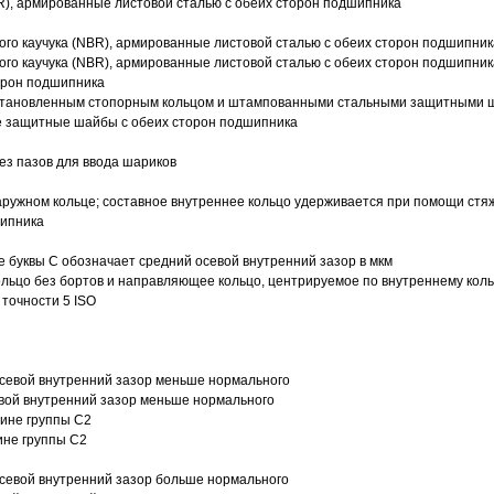
R), армированные листовой сталью с обеих сторон подшипника
ого каучука (NBR), армированные листовой сталью с обеих сторон подшипник
ого каучука (NBR), армированные листовой сталью с обеих сторон подшипник
орон подшипника
 установленным стопорным кольцом и штампованными стальными защитными 
е защитные шайбы с обеих сторон подшипника
з пазов для ввода шариков
ружном кольце; составное внутреннее кольцо удерживается при помощи стяж
шипника
е буквы С обозначает средний осевой внутренний зазор в мкм
ольцо без бортов и направляющее кольцо, центрируемое по внутреннему кол
точности 5 ISO
севой внутренний зазор меньше нормального
вой внутренний зазор меньше нормального
вине группы C2
ине группы C2
евой внутренний зазор больше нормального