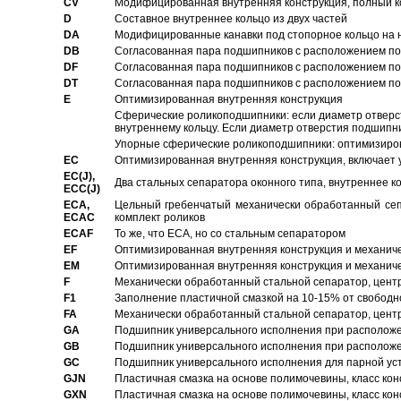
CV
Модифицированная внутренняя конструкция, полный к
D
Составное внутреннее кольцо из двух частей
DA
Модифицированные канавки под стопорное кольцо на н
DB
Согласованная пара подшипников с расположением по 
DF
Согласованная пара подшипников с расположением по 
DT
Согласованная пара подшипников с расположением по 
E
Оптимизированная внутренняя конструкция
Сферические роликоподшипники: если диаметр отверст
внутреннему кольцу. Если диаметр отверстия подшипни
Упорные сферические роликоподшипники: оптимизиров
EC
Oптимизированная внутренняя конструкция, включает 
EC(J),
Два стальных сепаратора оконного типа, внутреннее к
ECC(J)
ECA,
Цельный гребенчатый механически обработанный сеп
ECAC
комплект роликов
ECAF
То же, что ECA, но со стальным сепаратором
EF
Оптимизированная внутренняя конструкция и механич
EM
Оптимизированная внутренняя конструкция и механич
F
Механически обработанный стальной сепаратор, цен
F1
Заполнение пластичной смазкой на 10-15% от свободн
FA
Механически обработанный стальной сепаратор, цент
GA
Подшипник универсального исполнения при расположен
GB
Подшипник универсального исполнения при расположен
GC
Подшипник универсального исполнения для парной уст
GJN
Пластичная смазка на основе полимочевины, класс конс
GXN
Пластичная смазка на основе полимочевины, класс конс