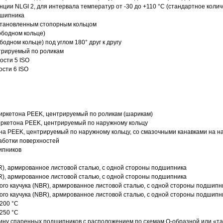
нции NLGI 2, для интервала температур от -30 до +110 °C (стандартное колич
дшипника
установленным стопорным кольцом
ободном кольце)
одном кольце) под углом 180° друг к другу
трируемый по роликам
ости 5 ISO
ости 6 ISO
иркетона PEEK, центрируемый по роликам (шарикам)
ркетона PEEK, центрируемый по наружному кольцу
а PEEK, центрируемый по наружному кольцу, со смазочными канавками на н
аботки поверхностей
ипников
R), армированное листовой сталью, с одной стороны подшипника
R), армированное листовой сталью, с одной стороны подшипника
го каучука (NBR), армированное листовой сталью, с одной стороны подшипн
го каучука (NBR), армированное листовой сталью, с одной стороны подшипн
200 °C
250 °C
ину спаренных подшипников с расположением по схемам О-образной или «т