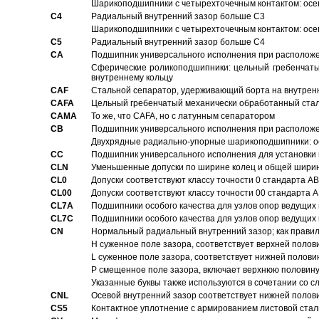
Шарикоподшипники с четырехточечным контактом: осе
C4
Pадиальный внутренний зазор больше C3
Шарикоподшипники с четырехточечным контактом: осе
C5
Pадиальный внутренний зазор больше C4
CA
Подшипник универсального исполнения при расположен
Сферические роликоподшипники: цельный гребенчаты
внутреннему кольцу
CAF
Стальной сепаратор, удерживающий борта на внутренн
CAFA
Цельный гребенчатый механически обработанный стал
CAMA
То же, что CAFA, но с латунным сепаратором
CB
Подшипник универсального исполнения при расположен
Двухрядные радиально-упорные шарикоподшипники: о
CC
Подшипник универсального исполнения для установки 
CLN
Уменьшенные допуски по ширине колец и общей ширине
CL0
Допуски соответствуют классу точности 0 стандарта 
CL00
Допуски соответствуют классу точности 00 стандарта
CL7A
Подшипники особого качества для узлов опор ведущих
CL7C
Подшипники особого качества для узлов опор ведущих
CN
Hормальный радиальный внутренний зазор; как правил
H суженное поле зазора, соответствует верхней полов
L суженное поле зазора, соответствует нижней полови
P смещенное поле зазора, включает верхнюю половину
Указанные буквы также используются в сочетании со с
CNL
Осевой внутренний зазор соответствует нижней полов
CS5
Контактное уплотнение с армированием листовой стал