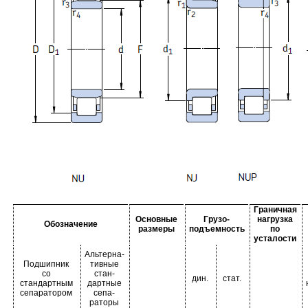
Граничная
Основные
Грузо-
нагрузка
Обозначение
размеры
подъемность
по
усталости
Альтерна-
Подшипник
тивные
со
стан-
дин.
стат.
стандартным
дартные
сепаратором
сепа-
раторы