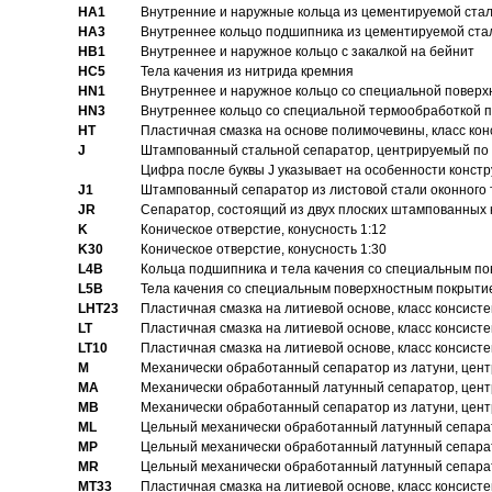
HA1
Внутренние и наружные кольца из цементируемой ста
HA3
Bнутреннее кольцо подшипника из цементируемой ста
HB1
Bнутреннее и наружное кольцо с закалкой на бейнит
HC5
Тела качения из нитрида кремния
HN1
Bнутреннее и наружное кольцо со специальной поверх
HN3
Внутреннее кольцо со специальной термообработкой 
HT
Пластичная смазка на основе полимочевины, класс конс
J
Штампованный стальной сепаратор, центрируемый по 
Цифра после буквы J указывает на особенности конст
J1
Штампованный сепаратор из листовой стали оконного
JR
Сепаратор, состоящий из двух плоских штампованных
K
Коническое отверстие, конусность 1:12
K30
Коническое отверстие, конусность 1:30
L4B
Кольца подшипника и тела качения со специальным п
L5B
Тела качения со специальным поверхностным покрыти
LHT23
Пластичная смазка на литиевой основе, класс консисте
LT
Пластичная смазка на литиевой основе, класс консисте
LT10
Пластичная смазка на литиевой основе, класс консисте
M
Механически обработанный сепаратор из латуни, цент
MA
Механически обработанный латунный сепаратор, цент
MB
Механически обработанный сепаратор из латуни, цент
ML
Цельный механически обработанный латунный сепарат
MP
Цельный механически обработанный латунный сепарат
MR
Цельный механически обработанный латунный сепарат
MT33
Пластичная смазка на литиевой основе, класс консисте