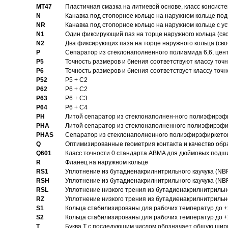
MT47
Пластичная смазка на литиевой основе, класс консисте
N
Канавка под стопорное кольцо на наружном кольце по
NR
Канавка под стопорное кольцо на наружном кольце с 
N1
Один фиксирующий паз на торце наружного кольца (св
N2
Два фиксирующих паза на торце наружного кольца (своб
P
Cепаратор из стеклонаполненного полиамида 6,6, цен
P5
Точность размеров и биения соответствуют классу точн
P6
Точность размеров и биения соответствует классу точн
P52
P5 + C2
P62
P6 + C2
P63
P6 + C3
P64
P6 + C4
PH
Литой сепаратор из стеклонаполнен-ного полиэфирэф
PHA
Литой сепаратор из стеклонаполненного полиэфирэфи
PHAS
Сепаратор из стеклонаполненного полиэфирэфиркетон
Q
Оптимизированные геометрия контакта и качество обр
Q601
Класс точности 0 стандарта ABMA для дюймовых подш
R
Фланец на наружном кольце
RS1
Уплотнение из бутадиенакрилнитрильного каучука (NB
RSH
Уплотнение из бутадиенакрилнитрильного каучука (NB
RSL
Уплотнение низкого трения из бутадиенакрилнитрильно
RZ
Уплотнение низкого трения из бутадиенакрилнитрильно
S1
Кольца стабилизированы для рабочих температур до +
S2
Кольца стабилизированы для рабочих температур до +
T
Буква T с последующим числом обозначает общую шир