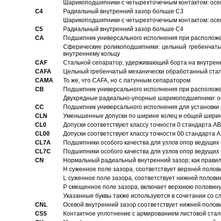
Шарикоподшипники с четырехточечным контактом: осе
C4
Pадиальный внутренний зазор больше C3
Шарикоподшипники с четырехточечным контактом: осе
C5
Pадиальный внутренний зазор больше C4
CA
Подшипник универсального исполнения при расположен
Сферические роликоподшипники: цельный гребенчаты
внутреннему кольцу
CAF
Стальной сепаратор, удерживающий борта на внутренн
CAFA
Цельный гребенчатый механически обработанный стал
CAMA
То же, что CAFA, но с латунным сепаратором
CB
Подшипник универсального исполнения при расположен
Двухрядные радиально-упорные шарикоподшипники: о
CC
Подшипник универсального исполнения для установки 
CLN
Уменьшенные допуски по ширине колец и общей ширине
CL0
Допуски соответствуют классу точности 0 стандарта 
CL00
Допуски соответствуют классу точности 00 стандарта
CL7A
Подшипники особого качества для узлов опор ведущих
CL7C
Подшипники особого качества для узлов опор ведущих
CN
Hормальный радиальный внутренний зазор; как правил
H суженное поле зазора, соответствует верхней полов
L суженное поле зазора, соответствует нижней полови
P смещенное поле зазора, включает верхнюю половину
Указанные буквы также используются в сочетании со с
CNL
Осевой внутренний зазор соответствует нижней полов
CS5
Контактное уплотнение с армированием листовой стал