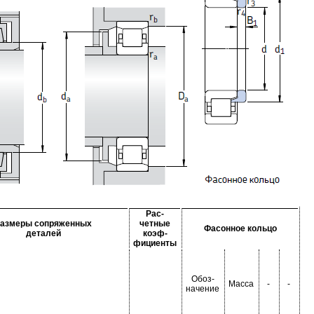
Рас-
азмеры сопряженных
четные
Фасонное кольцо
деталей
коэф-
фициенты
Обоз-
Масса
-
-
начение