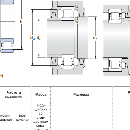
Частота
Р
Масса
Размеры
вращения
Под-
шипник
со
номи-
пре-
стан-
альная
дельная
дартным
сепа-
ратором