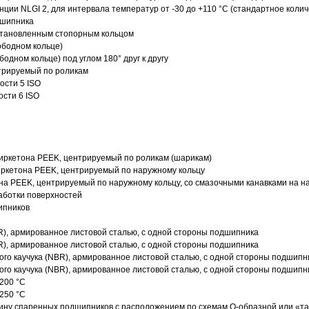
нции NLGI 2, для интервала температур от -30 до +110 °C (стандартное колич
дшипника
установленным стопорным кольцом
ободном кольце)
одном кольце) под углом 180° друг к другу
трируемый по роликам
ости 5 ISO
ости 6 ISO
иркетона PEEK, центрируемый по роликам (шарикам)
ркетона PEEK, центрируемый по наружному кольцу
а PEEK, центрируемый по наружному кольцу, со смазочными канавками на н
аботки поверхностей
ипников
R), армированное листовой сталью, с одной стороны подшипника
R), армированное листовой сталью, с одной стороны подшипника
го каучука (NBR), армированное листовой сталью, с одной стороны подшипн
го каучука (NBR), армированное листовой сталью, с одной стороны подшипн
200 °C
250 °C
ину спаренных подшипников с расположением по схемам О-образной или «т