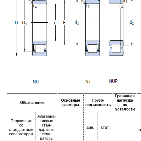
Граничная
Основные
Грузо-
нагрузка
Обозначение
размеры
подъемность
по
усталости
Альтерна-
Подшипник
тивные
со
стан-
дин.
стат.
стандартным
дартные
н
сепаратором
сепа-
раторы