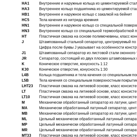
HA1
Внутренние и наружные кольца из цементируемой ста
HA3
Bнутреннее кольцо подшипника из цементируемой ста
HB1
Bнутреннее и наружное кольцо с закалкой на бейнит
HC5
Тела качения из нитрида кремния
HN1
Bнутреннее и наружное кольцо со специальной поверх
HN3
Внутреннее кольцо со специальной термообработкой 
HT
Пластичная смазка на основе полимочевины, класс конс
J
Штампованный стальной сепаратор, центрируемый по 
Цифра после буквы J указывает на особенности конст
J1
Штампованный сепаратор из листовой стали оконного
JR
Сепаратор, состоящий из двух плоских штампованных
K
Коническое отверстие, конусность 1:12
K30
Коническое отверстие, конусность 1:30
L4B
Кольца подшипника и тела качения со специальным п
L5B
Тела качения со специальным поверхностным покрыти
LHT23
Пластичная смазка на литиевой основе, класс консисте
LT
Пластичная смазка на литиевой основе, класс консисте
LT10
Пластичная смазка на литиевой основе, класс консисте
M
Механически обработанный сепаратор из латуни, цент
MA
Механически обработанный латунный сепаратор, цент
MB
Механически обработанный сепаратор из латуни, цент
ML
Цельный механически обработанный латунный сепарат
MP
Цельный механически обработанный латунный сепарат
MR
Цельный механически обработанный латунный сепарат
MT33
Пластичная смазка на литиевой основе, класс консисте