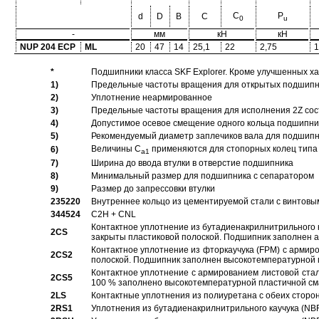
C
P
d
D
B
C
0
u
-
мм
кН
кН
NUP 204 ECP
ML
20
47
14
25,1
22
2,75
1
*
Подшипники класса SKF Explorer. Кроме улучшенных х
1)
Предельные частоты вращения для открытых подшипник
2)
Уплотнение неармированное
3)
Предельные частоты вращения для исполнения 2Z сос
4)
Допустимое осевое смещение одного кольца подшипник
5)
Рекомендуемый диаметр заплечиков вала для подшипни
Величины C
применяются для стопорных колец типа 
6)
a1
7)
Ширина до ввода втулки в отверстие подшипника
8)
Минимальный размер для подшипника с сепаратором
9)
Размер до запрессовки втулки
235220
Внутреннее кольцо из цементируемой стали с винтовы
344524
C2H + CNL
Контактное уплотнение из бутадиенакрилнитрильного к
2CS
закрыты пластиковой полоской. Подшипник заполнен 
Контактное уплотнение из фторкаучука (FPM) с армир
2CS2
полоской. Подшипник заполнен высокотемпературной 
Контактное уплотнение с армированием листовой стал
2CS5
100 % заполнено высокотемпературной пластичной см
2LS
Контактные уплотнения из полиуретана с обеих сторо
2RS1
Уплотнения из бутадиенакрилнитрильного каучука (NB