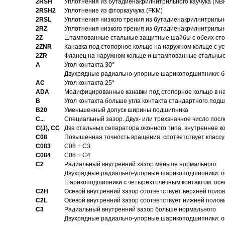
2RSH
Уплотнения из бутадиенакрилнитрильного каучука (NB
2RSH2
Уплотнение из фторкаучука (FKM)
2RSL
Уплотнения низкого трения из бутадиенакрилнитрильн
2RZ
Уплотнения низкого трения из бутадиенакрилнитрильн
2Z
Штампованные стальные защитные шайбы с обеих ст
2ZNR
Канавка под стопорное кольцо на наружном кольце с
2ZR
Фланец на наружном кольце и штампованные стальны
A
Угол контакта 30°
Двухрядные радиально-упорные шарикоподшипники: бе
AC
Угол контакта 25°
ADA
Модифицированные канавки под стопорное кольцо в на
B
Угол контакта больше угла контакта стандартного под
B20
Уменьшенный допуск ширины подшипника
C...
Специальный зазор. Двух- или трехзначное число посл
C(J), CC
Два стальных сепаратора оконного типа, внутреннее к
C08
Повышенная точность вращения, соответствует классу 
C083
C08 + C3
C084
C08 + C4
C2
Pадиальный внутренний зазор меньше нормального
Двухрядные радиально-упорные шарикоподшипники: о
Шарикоподшипники с четырехточечным контактом: осе
C2H
Осевой внутренний зазор соответствует верхней поло
C2L
Осевой внутренний зазор соответствует нижней полов
C3
Pадиальный внутренний зазор больше нормального
Двухрядные радиально-упорные шарикоподшипники: ос