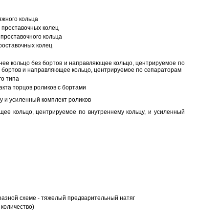
яжного кольца
 проставочных колец
проставочного кольца
роставочных колец
нее кольцо без бортов и направляющее кольцо, центрируемое по
ез бортов и направляющее кольцо, центрируемое по сепараторам
о типа
кта торцов роликов с бортами
у и усиленный комплект роликов
ее кольцо, центрируемое по внутреннему кольцу, и усиленный
разной схеме - тяжелый предварительный натяг
 количество)