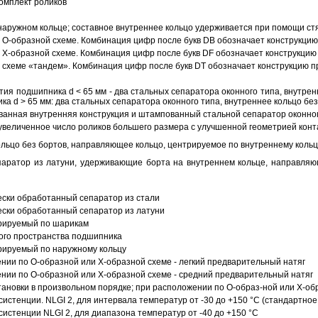
омплект роликов
аружном кольце; составное внутреннее кольцо удерживается при помощи ст
О-образной схеме. Комбинация цифр после букв DB обозначает конструкцию
Х-образной схеме. Комбинация цифр после букв DF обозначает конструкцию 
схеме «тандем». Комбинация цифр после букв DT обозначает конструкцию п
ия подшипника d < 65 мм - два стальных сепаратора оконного типа, внутрен
ка d > 65 мм: два стальных сепаратора оконного типа, внутреннее кольцо б
анная внутренняя конструкция и штампованный стальной сепаратор оконног
увеличенное число роликов большего размера с улучшенной геометрией конта
ольцо без бортов, направляющее кольцо, центрируемое по внутреннему кольц
аратор из латуни, удерживающие борта на внутреннем кольце, направляющ
ески обработанный сепаратор из стали
ески обработанный сепаратор из латуни
трируемый по шарикам
ого пространства подшипника
рируемый по наружному кольцу
ии по О-образной или Х-образной схеме - легкий предварительный натяг
ии по О-образной или Х-образной схеме - средний предварительный натяг
ановки в произвольном порядке; при расположении по О-образ-ной или Х-об
истенции. NLGI 2, для интервала температур от -30 до +150 °C (стандартное
истенции NLGI 2, для диапазона температур от -40 до +150 °C