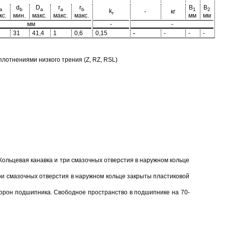
d
D
r
r
B
B
a
b
a
a
b
1
2
k
-
кг
r
кс.
мин.
макс.
макс.
макс.
мм
мм
мм
-
-
31
41,4
1
0,6
0,15
-
-
-
-
отнениями низкого трения (Z, RZ, RSL)
Кольцевая канавка и три смазочных отверстия в наружном кольце
ри смазочных отверстия в наружном кольце закрыты пластиковой
торон подшипника. Свободное пространство в подшипнике на 70-