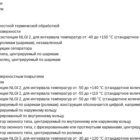
ли
ли
ностной термической обработкой
поверхности
истенции NLGI 2, для интервала температур от -40 до +150 °C (стандартное 
роликам (шарикам), незакаленный
рукции сепаратора
 типа, центрируемый по шарикам
 колец, центрируемый по шарикам
оверхностным покрытием
ем
нции NLGI 2, для интервала температур от -50 до +140 °C (стандартное колич
нции NLGI 2, для интервала температур от -55 до +110 °C (стандартное колич
нции NLGI 2, для интервала температур от -50 до +90 °C (стандартное количе
рируемый по шарикам (роликам), конструкция обозначается цифрой, наприме
рируемый по наружному кольцу
рированный по внутреннему кольцу
ор оконного типа, центрируемый по внутреннему или наружному кольцу
ор оконного типа, с фрезерованными или протянутыми карманами, центриру
ор оконного типа, центрируемый по роликам
нции NLGI 3, для интервала температур от -30 до +120 °C (стандартное колич