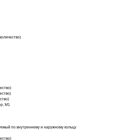
количество)
ество)
ество)
ство)
р, M1
емый по внутреннему и наружному кольцу
ество)