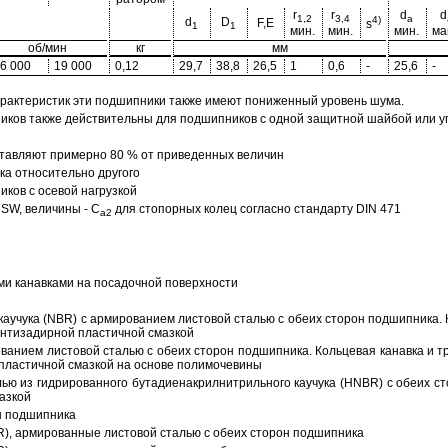
r
r
d
d
1,2
3,4
a
4)
d
D
F,E
s
1
1
мин.
мин.
мин.
ма
об/мин
кг
мм
6 000
19 000
0,12
29,7
38,8
26,5
1
0,6
-
25,6
-
арактеристик эти подшипники также имеют пониженный уровень шума.
ов также действительны для подшипников с одной защитной шайбой или упл
тавляют примерно 80 % от приведенных величин
а относительно другого
ков с осевой нагрузкой
SW, величины - C
для стопорных колец согласно стандарту DIN 471
a2
ми канавками на посадочной поверхности
аучука (NBR) с армированием листовой сталью с обеих сторон подшипника. 
антизадирной пластичной смазкой
ованием листовой сталью с обеих сторон подшипника. Кольцевая канавка и т
пластичной смазкой на основе полимочевины
ью из гидрированного бутадиенакрилнитрильного каучука (HNBR) с обеих с
азкой
н подшипника
R), армированные листовой сталью с обеих сторон подшипника