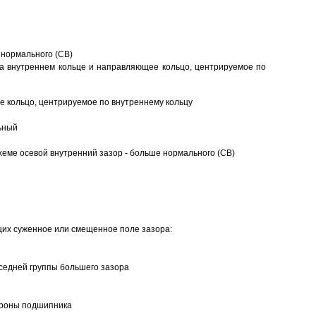
 нормального (CB)
а внутреннем кольце и направляющее кольцо, центрируемое по
 кольцо, центрируемое по внутреннему кольцу
ьный
еме осевой внутренний зазор - больше нормального (CB)
щих суженное или смещенное поле зазора:
седней группы большего зазора
ороны подшипника