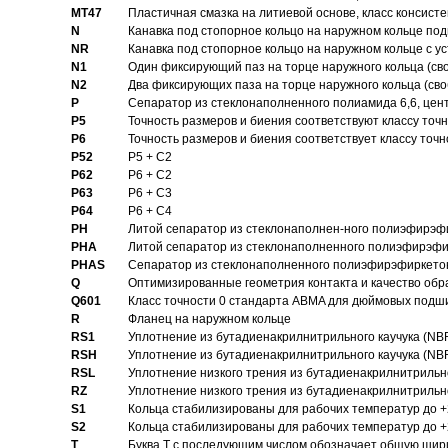
MT47
Пластичная смазка на литиевой основе, класс консисте
N
Канавка под стопорное кольцо на наружном кольце по
NR
Канавка под стопорное кольцо на наружном кольце с 
N1
Один фиксирующий паз на торце наружного кольца (св
N2
Два фиксирующих паза на торце наружного кольца (своб
P
Cепаратор из стеклонаполненного полиамида 6,6, цен
P5
Точность размеров и биения соответствуют классу точн
P6
Точность размеров и биения соответствует классу точн
P52
P5 + C2
P62
P6 + C2
P63
P6 + C3
P64
P6 + C4
PH
Литой сепаратор из стеклонаполнен-ного полиэфирэф
PHA
Литой сепаратор из стеклонаполненного полиэфирэфи
PHAS
Сепаратор из стеклонаполненного полиэфирэфиркетон
Q
Оптимизированные геометрия контакта и качество обр
Q601
Класс точности 0 стандарта ABMA для дюймовых подш
R
Фланец на наружном кольце
RS1
Уплотнение из бутадиенакрилнитрильного каучука (NB
RSH
Уплотнение из бутадиенакрилнитрильного каучука (NB
RSL
Уплотнение низкого трения из бутадиенакрилнитрильно
RZ
Уплотнение низкого трения из бутадиенакрилнитрильно
S1
Кольца стабилизированы для рабочих температур до +
S2
Кольца стабилизированы для рабочих температур до +
T
Буква T с последующим числом обозначает общую шир