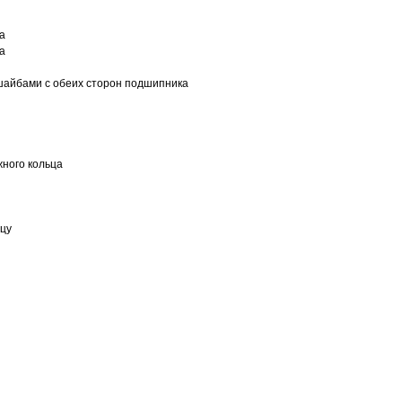
а
а
шайбами с обеих сторон подшипника
ного кольца
ьцу