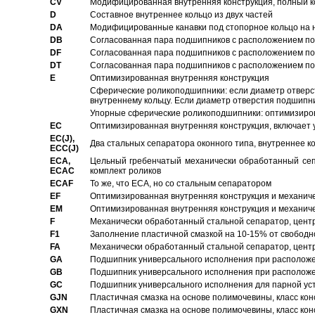
CV
Модифицированная внутренняя конструкция, полный к
D
Составное внутреннее кольцо из двух частей
DA
Модифицированные канавки под стопорное кольцо на н
DB
Согласованная пара подшипников с расположением по 
DF
Согласованная пара подшипников с расположением по 
DT
Согласованная пара подшипников с расположением по 
E
Оптимизированная внутренняя конструкция
Сферические роликоподшипники: если диаметр отверст
внутреннему кольцу. Если диаметр отверстия подшипни
Упорные сферические роликоподшипники: оптимизиров
EC
Oптимизированная внутренняя конструкция, включает 
EC(J),
Два стальных сепаратора оконного типа, внутреннее к
ECC(J)
ECA,
Цельный гребенчатый механически обработанный сеп
ECAC
комплект роликов
ECAF
То же, что ECA, но со стальным сепаратором
EF
Оптимизированная внутренняя конструкция и механич
EM
Оптимизированная внутренняя конструкция и механич
F
Механически обработанный стальной сепаратор, цен
F1
Заполнение пластичной смазкой на 10-15% от свободн
FA
Механически обработанный стальной сепаратор, цент
GA
Подшипник универсального исполнения при расположен
GB
Подшипник универсального исполнения при расположен
GC
Подшипник универсального исполнения для парной уст
GJN
Пластичная смазка на основе полимочевины, класс конс
GXN
Пластичная смазка на основе полимочевины, класс конс