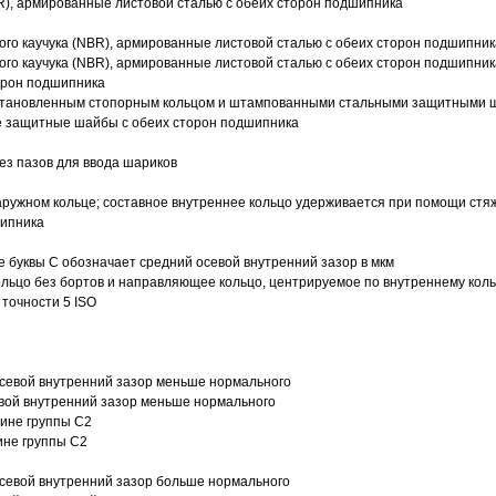
R), армированные листовой сталью с обеих сторон подшипника
ого каучука (NBR), армированные листовой сталью с обеих сторон подшипник
ого каучука (NBR), армированные листовой сталью с обеих сторон подшипник
орон подшипника
 установленным стопорным кольцом и штампованными стальными защитными 
е защитные шайбы с обеих сторон подшипника
з пазов для ввода шариков
ружном кольце; составное внутреннее кольцо удерживается при помощи стяж
шипника
е буквы С обозначает средний осевой внутренний зазор в мкм
ольцо без бортов и направляющее кольцо, центрируемое по внутреннему кол
точности 5 ISO
севой внутренний зазор меньше нормального
вой внутренний зазор меньше нормального
вине группы C2
ине группы C2
евой внутренний зазор больше нормального