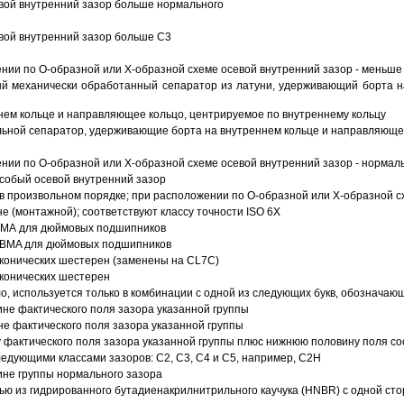
вой внутренний зазор больше нормального
вой внутренний зазор больше C3
ии по О-образной или Х-образной схеме осевой внутренний зазор - меньше
й механически обработанный сепаратор из латуни, удерживающий борта н
ем кольце и направляющее кольцо, центрируемое по внутреннему кольцу
ьной сепаратор, удерживающие борта на внутреннем кольце и направляющее
ии по О-образной или Х-образной схеме осевой внутренний зазор - нормал
собый осевой внутренний зазор
в произвольном порядке; при расположении по О-образной или Х-образной сх
 (монтажной); соответствуют классу точности ISO 6X
АВМА для дюймовых подшипников
 ABMA для дюймовых подшипников
 конических шестерен (заменены на CL7C)
 конических шестерен
о, используется только в комбинации с одной из следующих букв, обозначаю
ине фактического поля зазора указанной группы
не фактического поля зазора указанной группы
 фактического поля зазора указанной группы плюс нижнюю половину поля со
ледующими классами зазоров: С2, C3, С4 и С5, например, С2Н
ине группы нормального зазора
ью из гидрированного бутадиенакрилнитрильного каучука (HNBR) с одной ст