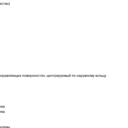
ество)
аправляющих поверхностях, центрируемый по наружному кольцу
ика
ика
андем»