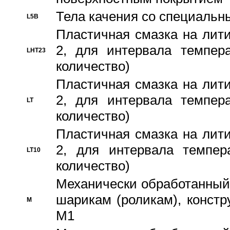
Тела качения со специаль
L5B
Пластичная смазка на лити
2, для интервала темпера
LHT23
количество)
Пластичная смазка на лити
2, для интервала темпера
LT
количество)
Пластичная смазка на лити
2, для интервала темпер
LT10
количество)
Механически обработанный 
шарикам (роликам), констр
M
M1