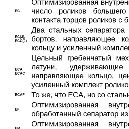
Oптимизированная внутренн
число роликов большего
EC
контакта торцов роликов с 
Два стальных сепаратора 
бортов, направляющее ко
EC(J),
ECC(J)
кольцу и усиленный компле
Цельный гребенчатый мех
латуни, удерживающи
ECA,
ECAC
направляющее кольцо, цен
усиленный комплект ролико
То же, что ECA, но со стал
ECAF
Оптимизированная внут
EF
обработанный сепаратор из
Оптимизированная внут
EM