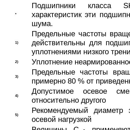
Подшипники класса S
характеристик эти подшип
*
шума.
Предельные частоты враще
действительны для подши
1)
уплотнениями низкого трени
Уплотнение неармированно
2)
Предельные частоты вращ
3)
примерно 80 % от приведен
Допустимое осевое сме
4)
относительно другого
Рекомендуемый диаметр 
5)
осевой нагрузкой
Величины C
применяют