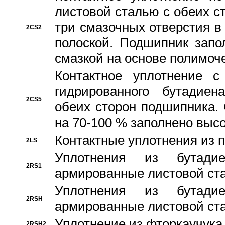
листовой сталью с обеих с
три смазочных отверстия в
2CS2
полоской. Подшипник запо
смазкой на основе полимо
Контактное уплотнение 
гидрированного бутадиен
2CS5
обеих сторон подшипника.
на 70-100 % заполнено выс
Контактные уплотнения из 
2LS
Уплотнения из бутадие
2RS1
армированные листовой ста
Уплотнения из бутадие
2RSH
армированные листовой ста
Уплотнение из фторкаучука
2RSH2