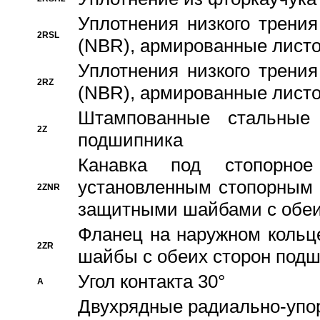
Уплотнения низкого трения
2RSL
(NBR), армированные листо
Уплотнения низкого трения
2RZ
(NBR), армированные листо
Штампованные стальные
2Z
подшипника
Канавка под стопорно
установленным стопорным
2ZNR
защитными шайбами с обеи
Фланец на наружном кольц
2ZR
шайбы с обеих сторон под
Угол контакта 30°
A
Двухрядные радиально-упо