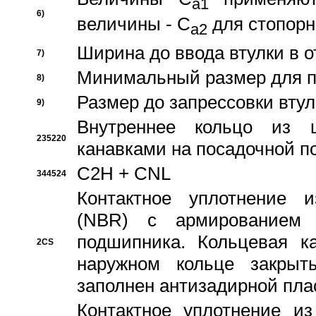
a1
6)
величины - C
для стопорн
a2
Ширина до ввода втулки в 
7)
Минимальный размер для п
8)
Размер до запрессовки втул
9)
Внутреннее кольцо из 
235220
канавками на посадочной п
C2H + CNL
344524
Контактное уплотнение и
(NBR) с армированием 
подшипника. Кольцевая к
2CS
наружном кольце закрыт
заполнен антизадирной пла
Контактное уплотнение и