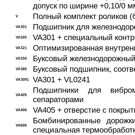
допуск по ширине +0,10/0 м
Полный комплект роликов (
V
Подшипник для железнодор
VA301
VA301 + специальный контр
VA305
Оптимизированная внутрен
VA321
Буксовый железнодорожный
VA350
Буксовый подшипник, соотв
VA380
VA301 + VL0241
VA3091
Подшипники для вибром
VA405
сепараторами
VA405 + отверстие с покры
VA406
Бомбинированные дорожк
VA606
специальная термообработ