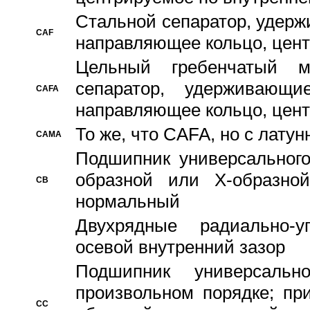
Стальной сепаратор, удерж
CAF
направляющее кольцо, цент
Цельный гребенчатый м
сепаратор, удерживающ
CAFA
направляющее кольцо, цент
То же, что CAFA, но с лату
CAMA
Подшипник универсального
образной или Х-образно
CB
нормальный
Двухрядные радиально-
осевой внутренний зазор
Подшипник универсальн
произвольном порядке; пр
CC