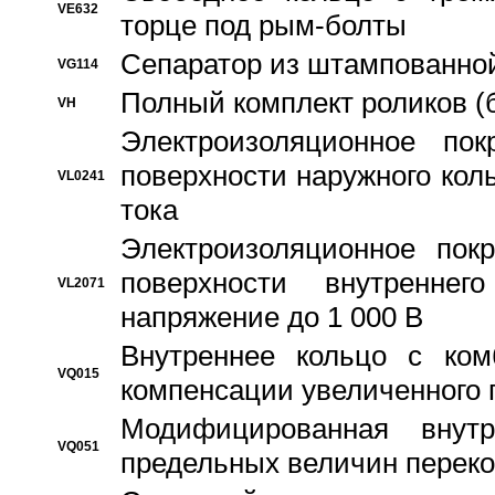
VE632
торце под рым-болты
Сепаратор из штампованной
VG114
Полный комплект роликов (
VH
Электроизоляционное по
поверхности наружного коль
VL0241
тока
Электроизоляционное пок
поверхности внутреннег
VL2071
напряжение до 1 000 В
Bнутреннее кольцо с ком
VQ015
компенсации увеличенного 
Модифицированная внут
VQ051
предельных величин переко