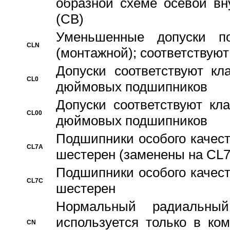
образной схеме осевой вн
(CB)
Уменьшенные допуски 
CLN
(монтажной); соответствуют
Допуски соответствуют кл
CL0
дюймовых подшипников
Допуски соответствуют кл
CL00
дюймовых подшипников
Подшипники особого качест
CL7A
шестерен (заменены на CL
Подшипники особого качест
CL7C
шестерен
Hормальный радиальный
используется только в ко
CN