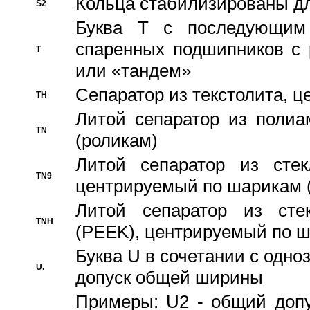
Кольца стабилизированы дл
S2
Буква T с последующим
спаренных подшипников с 
T
или «тандем»
Сепаратор из текстолита, 
TH
Литой сепаратор из полиа
TN
(роликам)
Литой сепаратор из стекл
TN9
центрируемый по шарикам 
Литой сепаратор из стек
TNH
(PEEK), центрируемый по 
Буква U в сочетании с одн
U.
допуск общей ширины
Примеры: U2 - общий допу