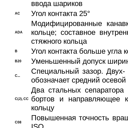
ввода шариков
Угол контакта 25°
AC
Модифицированные канавк
кольце; составное внутре
ADA
стяжного кольца
Угол контакта больше угла 
B
Уменьшенный допуск шири
B20
Специальный зазор. Двух-
C...
обозначает средний осевой
Два стальных сепаратора 
бортов и направляющее к
C(J), CC
кольцу
Повышенная точность враще
C08
ISO