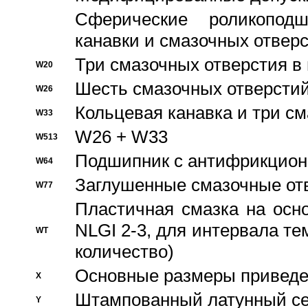
Сферические роликопод
канавки и смазочных отвер
Три смазочных отверстия в
W20
Шесть смазочных отверстий
W26
Кольцевая канавка и три с
W33
W26 + W33
W513
Подшипник с антифрикционн
W64
Заглушенные смазочные от
W77
Пластичная смазка на осн
NLGI 2-3, для интервала те
WT
количество)
Основные размеры приведен
X
Штампованный латунный се
Y