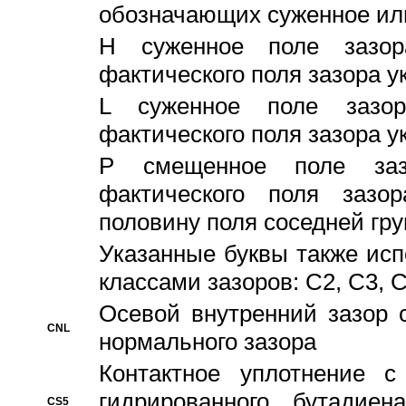
обозначающих суженное ил
H суженное поле зазора
фактического поля зазора у
L суженное поле зазор
фактического поля зазора у
P смещенное поле заз
фактического поля заз
половину поля соседней гр
Указанные буквы также ис
классами зазоров: С2, C3, 
Осевой внутренний зазор 
CNL
нормального зазора
Контактное уплотнение 
гидрированного бутадиен
CS5