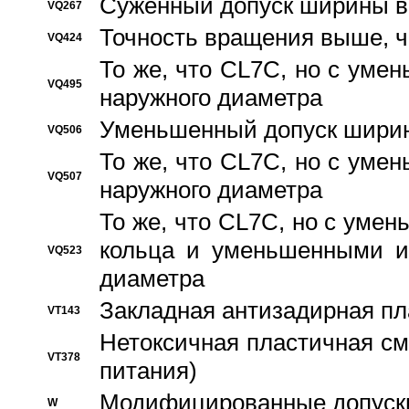
Суженный допуск ширины вн
VQ267
Точность вращения выше, 
VQ424
То же, что CL7C, но с ум
VQ495
наружного диаметра
Уменьшенный допуск ширин
VQ506
То же, что CL7C, но с ум
VQ507
наружного диаметра
То же, что CL7C, но с уме
кольца и уменьшенными и
VQ523
диаметра
Закладная антизадирная пл
VT143
Нетоксичная пластичная сма
VT378
питания)
Модифицированные допуски
W