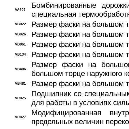
Бомбинированные дорожк
VA607
специальная термообработ
Размер фаски на большом т
VB022
Размер фаски на большом т
VB026
Размер фаски на большом т
VB061
Размер фаски на большом т
VB134
Размер фаски на большо
VB406
большом торце наружного к
Размер фаски на большом т
VB481
Подшипник со специальным
VC025
для работы в условиях сил
Модифицированная внут
VC027
предельных величин переко