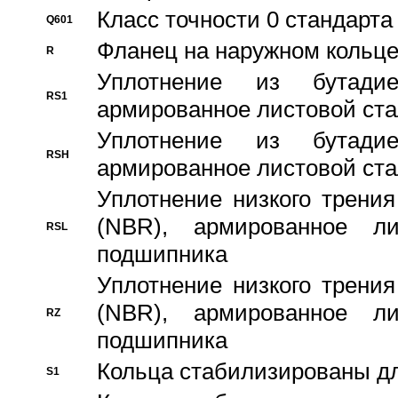
Класс точности 0 стандар
Q601
Фланец на наружном кольц
R
Уплотнение из бутадие
RS1
армированное листовой ста
Уплотнение из бутадие
RSH
армированное листовой ста
Уплотнение низкого трения
(NBR), армированное л
RSL
подшипника
Уплотнение низкого трения
(NBR), армированное л
RZ
подшипника
Кольца стабилизированы дл
S1