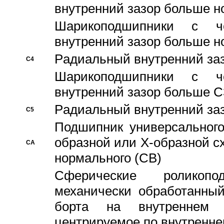
внутренний зазор больше н
Шарикоподшипники с че
внутренний зазор больше н
Pадиальный внутренний за
C4
Шарикоподшипники с че
внутренний зазор больше C
Pадиальный внутренний за
C5
Подшипник универсального
образной или Х-образной с
CA
нормального (CB)
Сферические роликопо
механически обработанный
борта на внутреннем 
центрируемое по внутренне