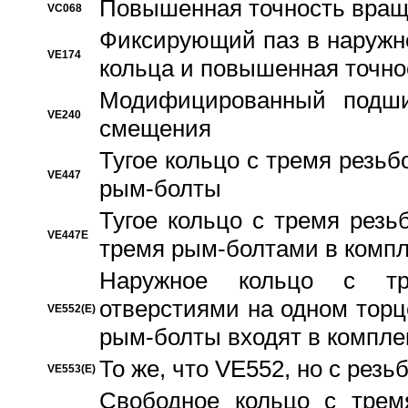
Повышенная точность вращ
VC068
Фиксирующий паз в наружн
VE174
кольца и повышенная точн
Модифицированный подши
VE240
смещения
Тугое кольцо с тремя резь
VE447
рым-болты
Тугое кольцо с тремя рез
VE447E
тремя рым-болтами в компл
Наружное кольцо с тр
отверстиями на одном торце
VE552(E)
рым-болты входят в компле
То же, что VE552, но с рез
VE553(E)
Свободное кольцо с трем