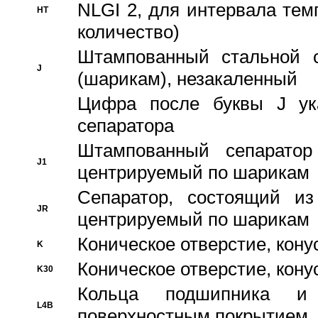
NLGI 2, для интервала темп
HT
количество)
Штампованный стальной с
J
(шарикам), незакаленный
Цифра после буквы J ука
сепаратора
Штампованный сепаратор
J1
центрируемый по шарикам
Сепаратор, состоящий из
JR
центрируемый по шарикам
Коническое отверстие, кону
K
Коническое отверстие, кону
K30
Кольца подшипника и
L4B
поверхностным покрытием