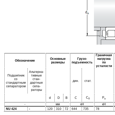
Граничная
Основные
Грузо-
нагрузка
Обозначение
размеры
подъемность
по
усталости
Альтерна-
Подшипник
тивные
со
стан-
дин.
стат.
стандартным
дартные
сепаратором
сепа-
раторы
C
P
d
D
B
C
0
u
-
мм
кН
кН
NU 424
-
120
310
72
644
735
78