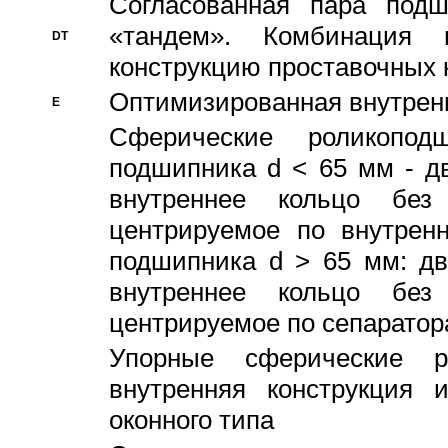
Согласованная пара под
«тандем». Комбинация
DT
конструкцию проставочных 
Оптимизированная внутрен
E
Сферические роликопод
подшипника d < 65 мм - дв
внутреннее кольцо без
центрируемое по внутренн
подшипника d > 65 мм: дв
внутреннее кольцо без
центрируемое по сепарато
Упорные сферические ро
внутренняя конструкция 
оконного типа