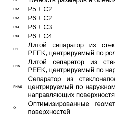
Точность размеров и биения
P6
P5 + C2
P52
P6 + C2
P62
P6 + C3
P63
P6 + C4
P64
Литой сепаратор из стек
PH
PEEK, центрируемый по ро
Литой сепаратор из стек
PHA
PEEK, центрируемый по на
Сепаратор из стеклонапо
центрируемый по наружном
PHAS
направляющих поверхностя
Оптимизированные геомет
Q
поверхностей