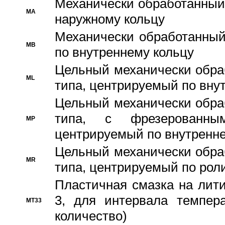
Механически обработанный
MA
наружному кольцу
Механически обработанный
MB
по внутреннему кольцу
Цельный механически обра
ML
типа, центрируемый по вну
Цельный механически обра
типа, с фрезерованны
MP
центрируемый по внутренне
Цельный механически обра
MR
типа, центрируемый по рол
Пластичная смазка на лити
3, для интервала темпера
MT33
количество)