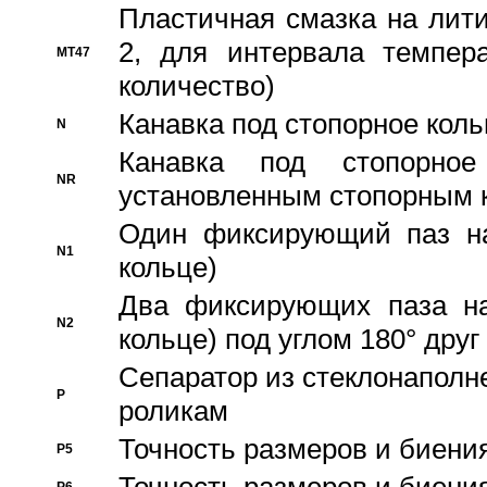
Пластичная смазка на лити
2, для интервала темпера
MT47
количество)
Канавка под стопорное кол
N
Канавка под стопорно
NR
установленным стопорным 
Один фиксирующий паз на
N1
кольце)
Два фиксирующих паза на
N2
кольце) под углом 180° друг 
Cепаратор из стеклонаполн
P
роликам
Точность размеров и биения
P5