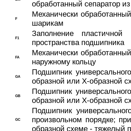
обработанный сепаратор из
Механически обработанный
F
шарикам
Заполнение пластичной
F1
пространства подшипника
Механически обработанный
FA
наружному кольцу
Подшипник универсального
GA
образной или Х-образной сх
Подшипник универсального
GB
образной или Х-образной с
Подшипник универсального
произвольном порядке; пр
GC
образной схеме - тяжелый 