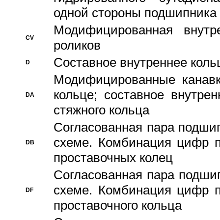
одной стороны подшипника
Модифицированная внутре
CV
роликов
Составное внутреннее кольц
D
Модифицированные канавк
кольце; составное внутре
DA
стяжного кольца
Согласованная пара подши
схеме. Комбинация цифр п
DB
проставочных колец
Согласованная пара подши
схеме. Комбинация цифр п
DF
проставочного кольца