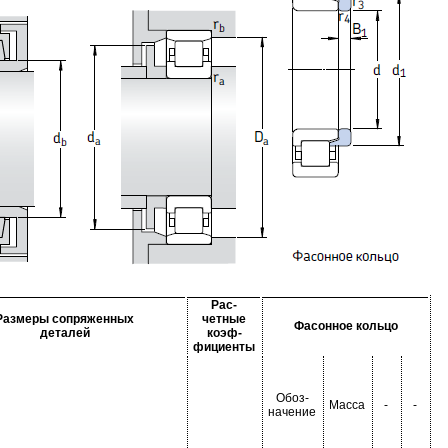
Рас-
Размеры сопряженных
четные
Фасонное кольцо
деталей
коэф-
фициенты
Обоз-
Масса
-
-
начение