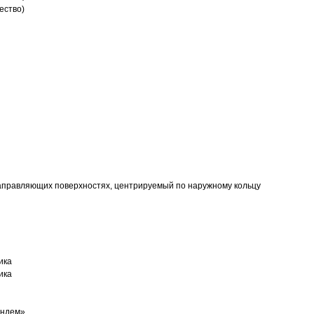
ество)
аправляющих поверхностях, центрируемый по наружному кольцу
ика
ика
андем»