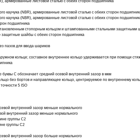
R), армированные листовой сталью с обеих сторон подшипника
ого каучука (NBR), армированные листовой сталью с обеих сторон подшипник
ого каучука (NBR), армированные листовой сталью с обеих сторон подшипник
орон подшипника
 установленным стопорным кольцом и штампованными стальными защитными 
е защитные шайбы с обеих сторон подшипника
з пазов для ввода шариков
ружном кольце; составное внутреннее кольцо удерживается при помощи стяж
шипника
е буквы С обозначает средний осевой внутренний зазор в мкм
ольцо без бортов и направляющее кольцо, центрируемое по внутреннему кол
точности 5 ISO
севой внутренний зазор меньше нормального
вой внутренний зазор меньше нормального
вине группы C2
ине группы C2
евой внутренний зазор больше нормального