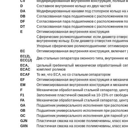
CV
Модифицированная внутренняя конструкция, полный к
D
Составное внутреннее кольцо из двух частей
DA
Модифицированные канавки под стопорное кольцо на н
DB
Согласованная пара подшипников с расположением по 
DF
Согласованная пара подшипников с расположением по 
DT
Согласованная пара подшипников с расположением по 
E
Оптимизированная внутренняя конструкция
Сферические роликоподшипники: если диаметр отверст
внутреннему кольцу. Если диаметр отверстия подшипни
Упорные сферические роликоподшипники: оптимизиров
EC
Oптимизированная внутренняя конструкция, включает 
EC(J),
Два стальных сепаратора оконного типа, внутреннее к
ECC(J)
ECA,
Цельный гребенчатый механически обработанный сеп
ECAC
комплект роликов
ECAF
То же, что ECA, но со стальным сепаратором
EF
Оптимизированная внутренняя конструкция и механич
EM
Оптимизированная внутренняя конструкция и механич
F
Механически обработанный стальной сепаратор, цен
F1
Заполнение пластичной смазкой на 10-15% от свободн
FA
Механически обработанный стальной сепаратор, цент
GA
Подшипник универсального исполнения при расположен
GB
Подшипник универсального исполнения при расположен
GC
Подшипник универсального исполнения для парной уст
GJN
Пластичная смазка на основе полимочевины, класс конс
GXN
Пластичная смазка на основе полимочевины, класс конс