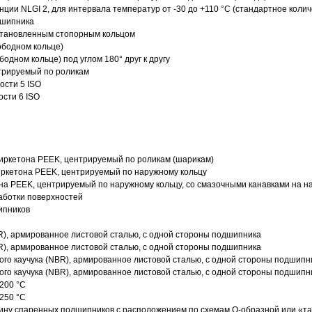
нции NLGI 2, для интервала температур от -30 до +110 °C (стандартное колич
дшипника
установленным стопорным кольцом
ободном кольце)
одном кольце) под углом 180° друг к другу
трируемый по роликам
ости 5 ISO
ости 6 ISO
иркетона PEEK, центрируемый по роликам (шарикам)
ркетона PEEK, центрируемый по наружному кольцу
а PEEK, центрируемый по наружному кольцу, со смазочными канавками на н
аботки поверхностей
ипников
R), армированное листовой сталью, с одной стороны подшипника
R), армированное листовой сталью, с одной стороны подшипника
го каучука (NBR), армированное листовой сталью, с одной стороны подшипн
го каучука (NBR), армированное листовой сталью, с одной стороны подшипн
200 °C
250 °C
ину спаренных подшипников с расположением по схемам О-образной или «т