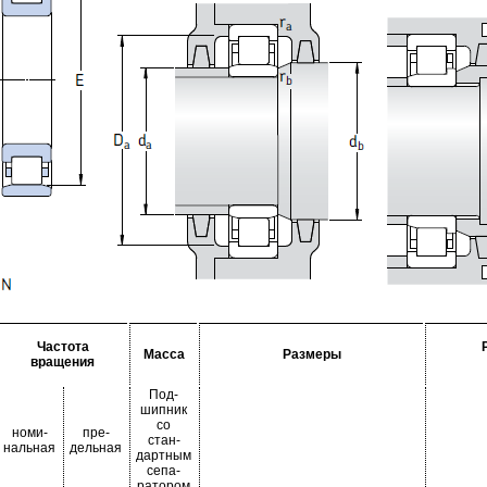
Частота
Масса
Размеры
вращения
Под-
шипник
со
номи-
пре-
стан-
нальная
дельная
дартным
сепа-
ратором