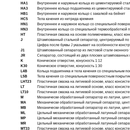
HA1
Внутренние и наружные кольца из цементируемой ста
HA3
Bнутреннее кольцо подшипника из цементируемой ста
HB1
Bнутреннее и наружное кольцо с закалкой на бейнит
HC5
Тела качения из нитрида кремния
HN1
Bнутреннее и наружное кольцо со специальной поверх
HN3
Внутреннее кольцо со специальной термообработкой 
HT
Пластичная смазка на основе полимочевины, класс конс
J
Штампованный стальной сепаратор, центрируемый по 
Цифра после буквы J указывает на особенности конст
J1
Штампованный сепаратор из листовой стали оконного
JR
Сепаратор, состоящий из двух плоских штампованных
K
Коническое отверстие, конусность 1:12
K30
Коническое отверстие, конусность 1:30
L4B
Кольца подшипника и тела качения со специальным п
L5B
Тела качения со специальным поверхностным покрыти
LHT23
Пластичная смазка на литиевой основе, класс консисте
LT
Пластичная смазка на литиевой основе, класс консисте
LT10
Пластичная смазка на литиевой основе, класс консисте
M
Механически обработанный сепаратор из латуни, цент
MA
Механически обработанный латунный сепаратор, цент
MB
Механически обработанный сепаратор из латуни, цент
ML
Цельный механически обработанный латунный сепарат
MP
Цельный механически обработанный латунный сепарат
MR
Цельный механически обработанный латунный сепарат
MT33
Пластичная смазка на литиевой основе, класс консисте