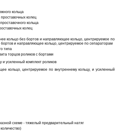
яжного кольца
 проставочных колец
проставочного кольца
роставочных колец
нее кольцо без бортов и направляющее кольцо, центрируемое по
ез бортов и направляющее кольцо, центрируемое по сепараторам
о типа
кта торцов роликов с бортами
у и усиленный комплект роликов
ее кольцо, центрируемое по внутреннему кольцу, и усиленный
разной схеме - тяжелый предварительный натяг
 количество)