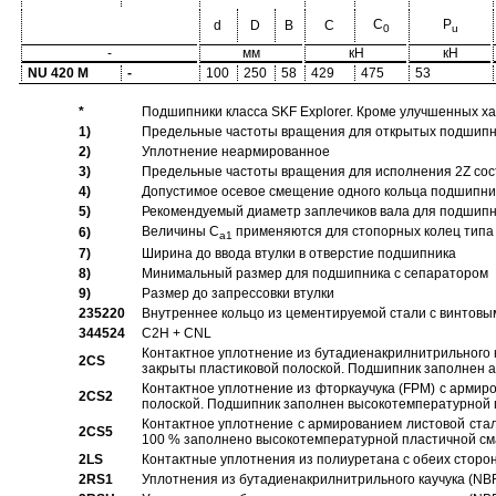
C
P
d
D
B
C
0
u
-
мм
кН
кН
NU 420 M
-
100
250
58
429
475
53
*
Подшипники класса SKF Explorer. Кроме улучшенных х
1)
Предельные частоты вращения для открытых подшипник
2)
Уплотнение неармированное
3)
Предельные частоты вращения для исполнения 2Z сос
4)
Допустимое осевое смещение одного кольца подшипник
5)
Рекомендуемый диаметр заплечиков вала для подшипни
Величины C
применяются для стопорных колец типа 
6)
a1
7)
Ширина до ввода втулки в отверстие подшипника
8)
Минимальный размер для подшипника с сепаратором
9)
Размер до запрессовки втулки
235220
Внутреннее кольцо из цементируемой стали с винтовы
344524
C2H + CNL
Контактное уплотнение из бутадиенакрилнитрильного к
2CS
закрыты пластиковой полоской. Подшипник заполнен 
Контактное уплотнение из фторкаучука (FPM) с армир
2CS2
полоской. Подшипник заполнен высокотемпературной 
Контактное уплотнение с армированием листовой стал
2CS5
100 % заполнено высокотемпературной пластичной см
2LS
Контактные уплотнения из полиуретана с обеих сторо
2RS1
Уплотнения из бутадиенакрилнитрильного каучука (NB