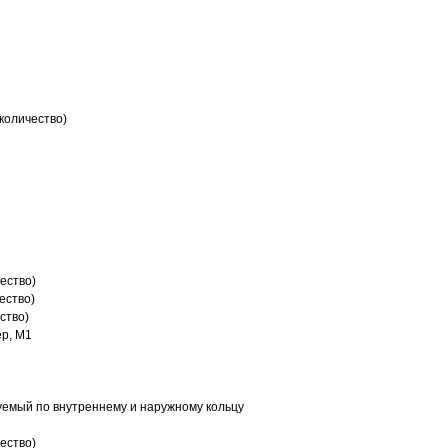
количество)
ество)
ество)
ство)
р, M1
емый по внутреннему и наружному кольцу
ество)