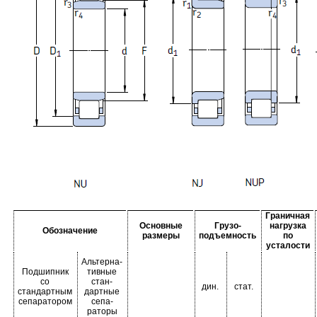
Граничная
Основные
Грузо-
нагрузка
Обозначение
размеры
подъемность
по
усталости
Альтерна-
Подшипник
тивные
со
стан-
дин.
стат.
стандартным
дартные
сепаратором
сепа-
раторы