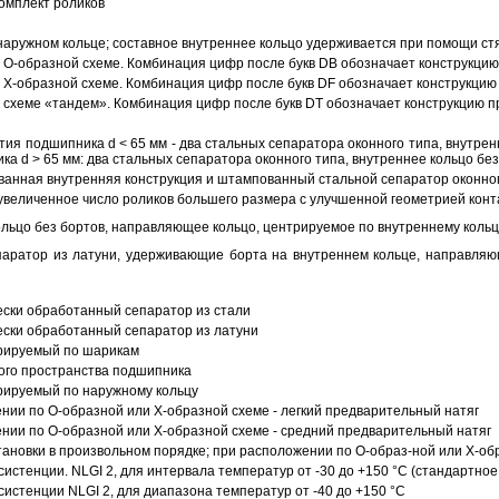
омплект роликов
аружном кольце; составное внутреннее кольцо удерживается при помощи ст
О-образной схеме. Комбинация цифр после букв DB обозначает конструкцию
Х-образной схеме. Комбинация цифр после букв DF обозначает конструкцию 
схеме «тандем». Комбинация цифр после букв DT обозначает конструкцию п
ия подшипника d < 65 мм - два стальных сепаратора оконного типа, внутрен
ка d > 65 мм: два стальных сепаратора оконного типа, внутреннее кольцо б
анная внутренняя конструкция и штампованный стальной сепаратор оконног
увеличенное число роликов большего размера с улучшенной геометрией конта
ольцо без бортов, направляющее кольцо, центрируемое по внутреннему кольц
аратор из латуни, удерживающие борта на внутреннем кольце, направляющ
ески обработанный сепаратор из стали
ески обработанный сепаратор из латуни
трируемый по шарикам
ого пространства подшипника
рируемый по наружному кольцу
ии по О-образной или Х-образной схеме - легкий предварительный натяг
ии по О-образной или Х-образной схеме - средний предварительный натяг
ановки в произвольном порядке; при расположении по О-образ-ной или Х-об
истенции. NLGI 2, для интервала температур от -30 до +150 °C (стандартное
истенции NLGI 2, для диапазона температур от -40 до +150 °C