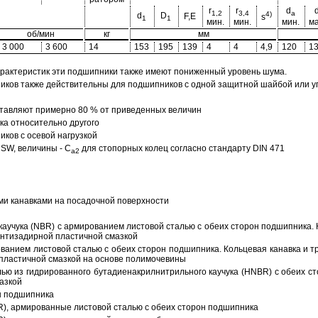
r
r
d
1,2
3,4
a
4)
d
D
F,E
s
1
1
мин.
мин.
мин.
ма
об/мин
кг
мм
3 000
3 600
14
153
195
139
4
4
4,9
120
1
арактеристик эти подшипники также имеют пониженный уровень шума.
ов также действительны для подшипников с одной защитной шайбой или упл
тавляют примерно 80 % от приведенных величин
а относительно другого
ков с осевой нагрузкой
SW, величины - C
для стопорных колец согласно стандарту DIN 471
a2
ми канавками на посадочной поверхности
аучука (NBR) с армированием листовой сталью с обеих сторон подшипника. 
антизадирной пластичной смазкой
ованием листовой сталью с обеих сторон подшипника. Кольцевая канавка и т
пластичной смазкой на основе полимочевины
ью из гидрированного бутадиенакрилнитрильного каучука (HNBR) с обеих с
азкой
н подшипника
R), армированные листовой сталью с обеих сторон подшипника