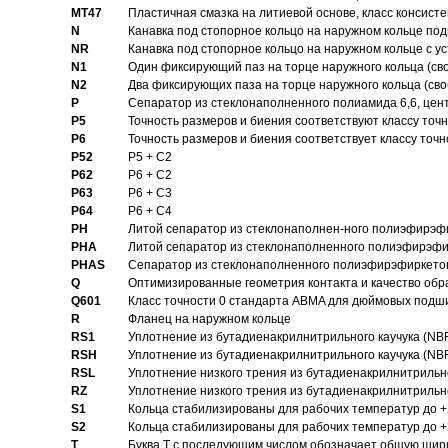
MT47
Пластичная смазка на литиевой основе, класс консисте
N
Канавка под стопорное кольцо на наружном кольце по
NR
Канавка под стопорное кольцо на наружном кольце с 
N1
Один фиксирующий паз на торце наружного кольца (св
N2
Два фиксирующих паза на торце наружного кольца (своб
P
Cепаратор из стеклонаполненного полиамида 6,6, цен
P5
Точность размеров и биения соответствуют классу точн
P6
Точность размеров и биения соответствует классу точн
P52
P5 + C2
P62
P6 + C2
P63
P6 + C3
P64
P6 + C4
PH
Литой сепаратор из стеклонаполнен-ного полиэфирэф
PHA
Литой сепаратор из стеклонаполненного полиэфирэфи
PHAS
Сепаратор из стеклонаполненного полиэфирэфиркетон
Q
Оптимизированные геометрия контакта и качество обр
Q601
Класс точности 0 стандарта ABMA для дюймовых подш
R
Фланец на наружном кольце
RS1
Уплотнение из бутадиенакрилнитрильного каучука (NB
RSH
Уплотнение из бутадиенакрилнитрильного каучука (NB
RSL
Уплотнение низкого трения из бутадиенакрилнитрильно
RZ
Уплотнение низкого трения из бутадиенакрилнитрильно
S1
Кольца стабилизированы для рабочих температур до +
S2
Кольца стабилизированы для рабочих температур до +
T
Буква T с последующим числом обозначает общую шир