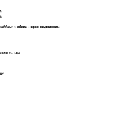
а
а
шайбами с обеих сторон подшипника
ного кольца
ьцу