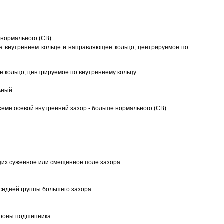
 нормального (CB)
а внутреннем кольце и направляющее кольцо, центрируемое по
 кольцо, центрируемое по внутреннему кольцу
ьный
еме осевой внутренний зазор - больше нормального (CB)
щих суженное или смещенное поле зазора:
седней группы большего зазора
ороны подшипника