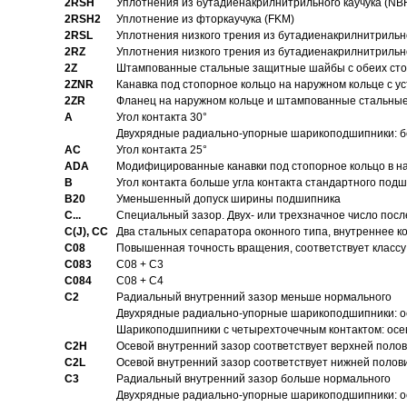
2RSH
Уплотнения из бутадиенакрилнитрильного каучука (NB
2RSH2
Уплотнение из фторкаучука (FKM)
2RSL
Уплотнения низкого трения из бутадиенакрилнитрильн
2RZ
Уплотнения низкого трения из бутадиенакрилнитрильн
2Z
Штампованные стальные защитные шайбы с обеих ст
2ZNR
Канавка под стопорное кольцо на наружном кольце с
2ZR
Фланец на наружном кольце и штампованные стальны
A
Угол контакта 30°
Двухрядные радиально-упорные шарикоподшипники: бе
AC
Угол контакта 25°
ADA
Модифицированные канавки под стопорное кольцо в на
B
Угол контакта больше угла контакта стандартного под
B20
Уменьшенный допуск ширины подшипника
C...
Специальный зазор. Двух- или трехзначное число посл
C(J), CC
Два стальных сепаратора оконного типа, внутреннее к
C08
Повышенная точность вращения, соответствует классу 
C083
C08 + C3
C084
C08 + C4
C2
Pадиальный внутренний зазор меньше нормального
Двухрядные радиально-упорные шарикоподшипники: о
Шарикоподшипники с четырехточечным контактом: осе
C2H
Осевой внутренний зазор соответствует верхней поло
C2L
Осевой внутренний зазор соответствует нижней полов
C3
Pадиальный внутренний зазор больше нормального
Двухрядные радиально-упорные шарикоподшипники: ос