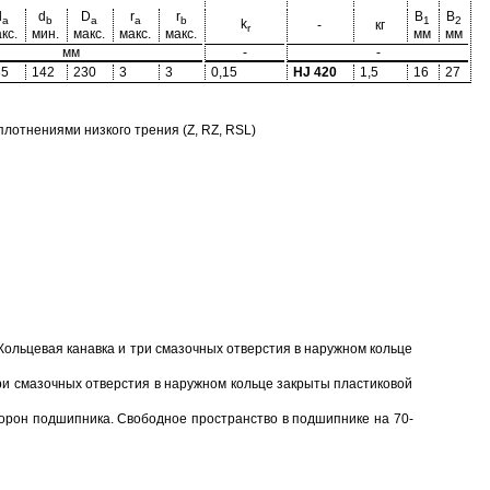
d
d
D
r
r
B
B
a
b
a
a
b
1
2
k
-
кг
r
кс.
мин.
макс.
макс.
макс.
мм
мм
мм
-
-
35
142
230
3
3
0,15
HJ 420
1,5
16
27
отнениями низкого трения (Z, RZ, RSL)
Кольцевая канавка и три смазочных отверстия в наружном кольце
ри смазочных отверстия в наружном кольце закрыты пластиковой
торон подшипника. Свободное пространство в подшипнике на 70-