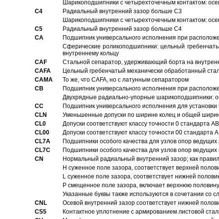
Шарикоподшипники с четырехточечным контактом: осе
C4
Pадиальный внутренний зазор больше C3
Шарикоподшипники с четырехточечным контактом: осе
C5
Pадиальный внутренний зазор больше C4
CA
Подшипник универсального исполнения при расположен
Сферические роликоподшипники: цельный гребенчаты
внутреннему кольцу
CAF
Стальной сепаратор, удерживающий борта на внутренн
CAFA
Цельный гребенчатый механически обработанный стал
CAMA
То же, что CAFA, но с латунным сепаратором
CB
Подшипник универсального исполнения при расположен
Двухрядные радиально-упорные шарикоподшипники: о
CC
Подшипник универсального исполнения для установки 
CLN
Уменьшенные допуски по ширине колец и общей ширине
CL0
Допуски соответствуют классу точности 0 стандарта 
CL00
Допуски соответствуют классу точности 00 стандарта
CL7A
Подшипники особого качества для узлов опор ведущих
CL7C
Подшипники особого качества для узлов опор ведущих
CN
Hормальный радиальный внутренний зазор; как правил
H суженное поле зазора, соответствует верхней полов
L суженное поле зазора, соответствует нижней полови
P смещенное поле зазора, включает верхнюю половину
Указанные буквы также используются в сочетании со с
CNL
Осевой внутренний зазор соответствует нижней полов
CS5
Контактное уплотнение с армированием листовой стал