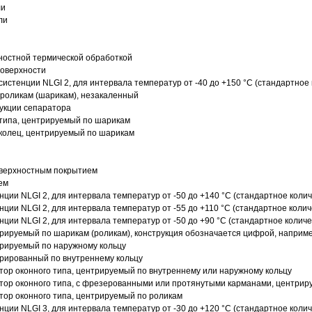
ли
ли
ностной термической обработкой
поверхности
истенции NLGI 2, для интервала температур от -40 до +150 °C (стандартное 
роликам (шарикам), незакаленный
рукции сепаратора
 типа, центрируемый по шарикам
 колец, центрируемый по шарикам
оверхностным покрытием
ем
нции NLGI 2, для интервала температур от -50 до +140 °C (стандартное колич
нции NLGI 2, для интервала температур от -55 до +110 °C (стандартное колич
нции NLGI 2, для интервала температур от -50 до +90 °C (стандартное количе
рируемый по шарикам (роликам), конструкция обозначается цифрой, наприме
рируемый по наружному кольцу
рированный по внутреннему кольцу
ор оконного типа, центрируемый по внутреннему или наружному кольцу
ор оконного типа, с фрезерованными или протянутыми карманами, центриру
ор оконного типа, центрируемый по роликам
нции NLGI 3, для интервала температур от -30 до +120 °C (стандартное колич