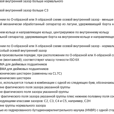
вой внутренний зазор больше нормального
вой внутренний зазор больше C3
ии по О-образной или Х-образной схеме осевой внутренний зазор - меньше
й механически обработанный сепаратор из латуни, удерживающий борта н
ем кольце и направляющее кольцо, центрируемое по внутреннему кольцу
ьной сепаратор, удерживающие борта на внутреннем кольце и направляющее
ии по О-образной или Х-образной схеме осевой внутренний зазор - нормал
собый осевой внутренний зазор
в произвольном порядке; при расположении по О-образной или Х-образной сх
 (монтажной); соответствуют классу точности ISO 6X
АВМА для дюймовых подшипников
 ABMA для дюймовых подшипников
 конических шестерен (заменены на CL7C)
 конических шестерен
о, используется только в комбинации с одной из следующих букв, обозначаю
ине фактического поля зазора указанной группы
не фактического поля зазора указанной группы
 фактического поля зазора указанной группы плюс нижнюю половину поля со
ледующими классами зазоров: С2, C3, С4 и С5, например, С2Н
ине группы нормального зазора
ью из гидрированного бутадиенакрилнитрильного каучука (HNBR) с одной ст