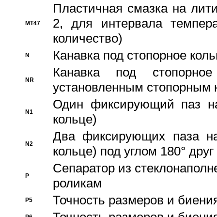
Пластичная смазка на лити
2, для интервала темпера
MT47
количество)
Канавка под стопорное кол
N
Канавка под стопорно
NR
установленным стопорным 
Один фиксирующий паз на
N1
кольце)
Два фиксирующих паза на
N2
кольце) под углом 180° друг 
Cепаратор из стеклонаполн
P
роликам
Точность размеров и биения
P5