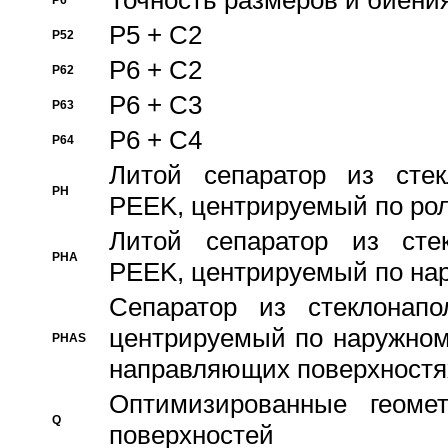
Точность размеров и биения
P6
P5 + C2
P52
P6 + C2
P62
P6 + C3
P63
P6 + C4
P64
Литой сепаратор из стек
PH
PEEK, центрируемый по ро
Литой сепаратор из стек
PHA
PEEK, центрируемый по на
Сепаратор из стеклонапо
центрируемый по наружном
PHAS
направляющих поверхностя
Оптимизированные геомет
Q
поверхностей