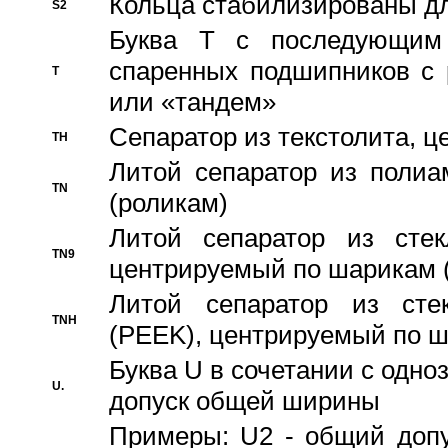
Кольца стабилизированы дл
S2
Буква T с последующим
спаренных подшипников с 
T
или «тандем»
Сепаратор из текстолита, 
TH
Литой сепаратор из полиа
TN
(роликам)
Литой сепаратор из стекл
TN9
центрируемый по шарикам 
Литой сепаратор из стек
TNH
(PEEK), центрируемый по 
Буква U в сочетании с одн
U.
допуск общей ширины
Примеры: U2 - общий допу