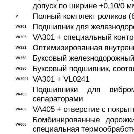
допуск по ширине +0,10/0 м
Полный комплект роликов (
V
Подшипник для железнодор
VA301
VA301 + специальный контр
VA305
Оптимизированная внутрен
VA321
Буксовый железнодорожный
VA350
Буксовый подшипник, соотв
VA380
VA301 + VL0241
VA3091
Подшипники для вибром
VA405
сепараторами
VA405 + отверстие с покры
VA406
Бомбинированные дорожк
VA606
специальная термообработ