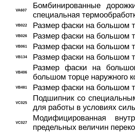
Бомбинированные дорожк
VA607
специальная термообработ
Размер фаски на большом т
VB022
Размер фаски на большом т
VB026
Размер фаски на большом т
VB061
Размер фаски на большом т
VB134
Размер фаски на большо
VB406
большом торце наружного к
Размер фаски на большом т
VB481
Подшипник со специальным
VC025
для работы в условиях сил
Модифицированная внут
VC027
предельных величин переко