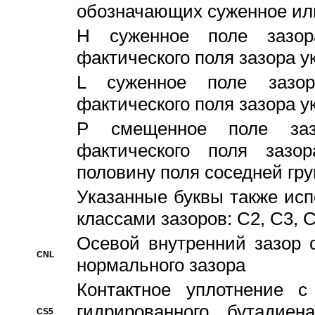
обозначающих суженное ил
H суженное поле зазора
фактического поля зазора у
L суженное поле зазор
фактического поля зазора у
P смещенное поле заз
фактического поля заз
половину поля соседней гр
Указанные буквы также ис
классами зазоров: С2, C3, 
Осевой внутренний зазор 
CNL
нормального зазора
Контактное уплотнение 
гидрированного бутадиен
CS5