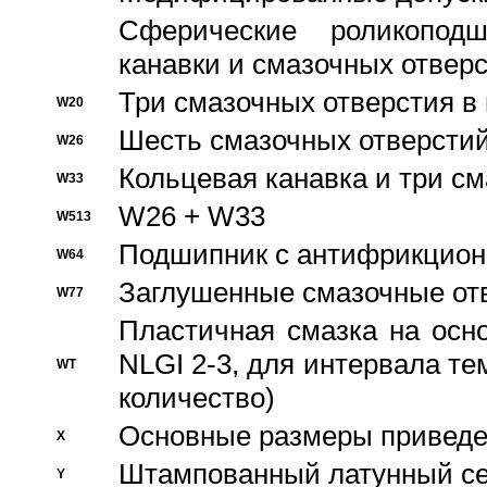
Сферические роликопод
канавки и смазочных отвер
Три смазочных отверстия в
W20
Шесть смазочных отверстий
W26
Кольцевая канавка и три с
W33
W26 + W33
W513
Подшипник с антифрикционн
W64
Заглушенные смазочные от
W77
Пластичная смазка на осн
NLGI 2-3, для интервала те
WT
количество)
Основные размеры приведен
X
Штампованный латунный се
Y