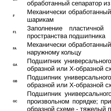
обработанный сепаратор из
Механически обработанный
F
шарикам
Заполнение пластичной
F1
пространства подшипника
Механически обработанный
FA
наружному кольцу
Подшипник универсального
GA
образной или Х-образной сх
Подшипник универсального
GB
образной или Х-образной с
Подшипник универсального
произвольном порядке; пр
GC
образной схеме - тяжелый 