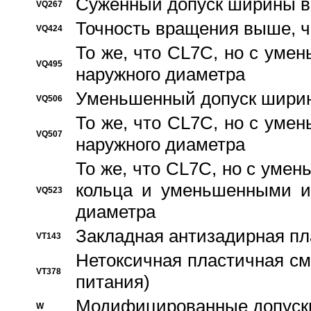
Суженный допуск ширины вн
VQ267
Точность вращения выше, 
VQ424
То же, что CL7C, но с ум
VQ495
наружного диаметра
Уменьшенный допуск ширин
VQ506
То же, что CL7C, но с ум
VQ507
наружного диаметра
То же, что CL7C, но с уме
кольца и уменьшенными и
VQ523
диаметра
Закладная антизадирная пл
VT143
Нетоксичная пластичная сма
VT378
питания)
Модифицированные допуски
W