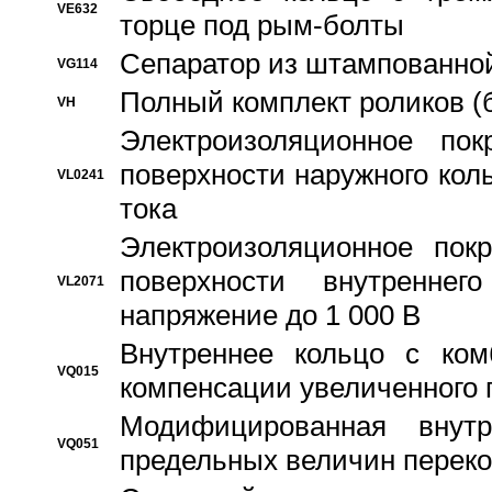
VE632
торце под рым-болты
Сепаратор из штампованной
VG114
Полный комплект роликов (
VH
Электроизоляционное по
поверхности наружного коль
VL0241
тока
Электроизоляционное пок
поверхности внутреннег
VL2071
напряжение до 1 000 В
Bнутреннее кольцо с ком
VQ015
компенсации увеличенного 
Модифицированная внут
VQ051
предельных величин переко