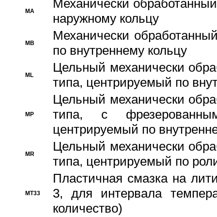
Механически обработанный
MA
наружному кольцу
Механически обработанный
MB
по внутреннему кольцу
Цельный механически обра
ML
типа, центрируемый по вну
Цельный механически обра
типа, с фрезерованны
MP
центрируемый по внутренне
Цельный механически обра
MR
типа, центрируемый по рол
Пластичная смазка на лити
3, для интервала темпера
MT33
количество)