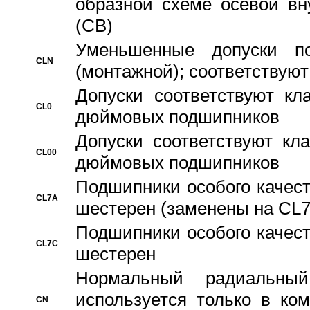
образной схеме осевой вн
(CB)
Уменьшенные допуски 
CLN
(монтажной); соответствуют
Допуски соответствуют кл
CL0
дюймовых подшипников
Допуски соответствуют кл
CL00
дюймовых подшипников
Подшипники особого качест
CL7A
шестерен (заменены на CL
Подшипники особого качест
CL7C
шестерен
Hормальный радиальный
используется только в ко
CN