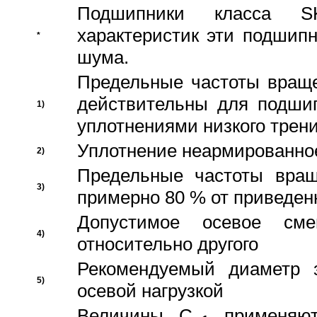
Подшипники класса S
характеристик эти подшип
*
шума.
Предельные частоты враще
действительны для подши
1)
уплотнениями низкого трени
Уплотнение неармированно
2)
Предельные частоты вращ
3)
примерно 80 % от приведен
Допустимое осевое сме
4)
относительно другого
Рекомендуемый диаметр 
5)
осевой нагрузкой
Величины C
применяют