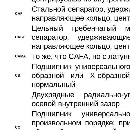
Стальной сепаратор, удерж
CAF
направляющее кольцо, цент
Цельный гребенчатый м
сепаратор, удерживающ
CAFA
направляющее кольцо, цент
То же, что CAFA, но с лату
CAMA
Подшипник универсального
образной или Х-образно
CB
нормальный
Двухрядные радиально-
осевой внутренний зазор
Подшипник универсальн
произвольном порядке; пр
CC