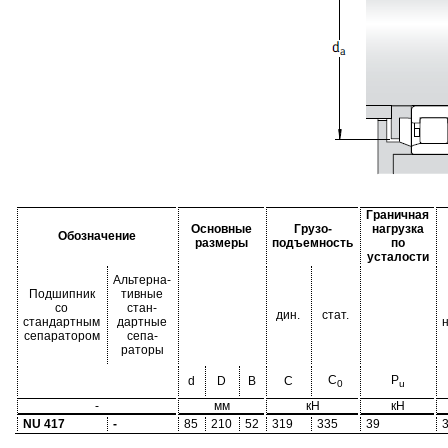
Граничная
Основные
Грузо-
нагрузка
Обозначение
размеры
подъемность
по
усталости
Альтерна-
Подшипник
тивные
со
стан-
дин.
стат.
стандартным
дартные
сепаратором
сепа-
раторы
C
P
d
D
B
C
0
u
-
мм
кН
кН
NU 417
-
85
210
52
319
335
39