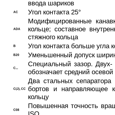
ввода шариков
Угол контакта 25°
AC
Модифицированные канавк
кольце; составное внутре
ADA
стяжного кольца
Угол контакта больше угла 
B
Уменьшенный допуск шири
B20
Специальный зазор. Двух-
C...
обозначает средний осевой
Два стальных сепаратора 
бортов и направляющее к
C(J), CC
кольцу
Повышенная точность враще
C08
ISO