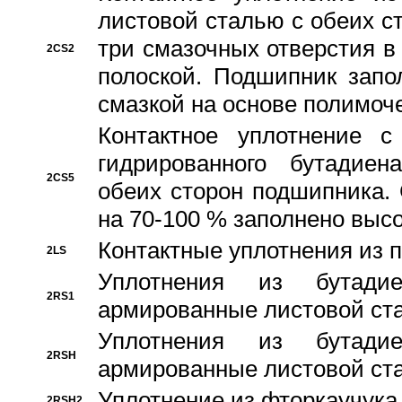
листовой сталью с обеих с
три смазочных отверстия в
2CS2
полоской. Подшипник запо
смазкой на основе полимо
Контактное уплотнение 
гидрированного бутадиен
2CS5
обеих сторон подшипника.
на 70-100 % заполнено выс
Контактные уплотнения из 
2LS
Уплотнения из бутадие
2RS1
армированные листовой ста
Уплотнения из бутадие
2RSH
армированные листовой ста
Уплотнение из фторкаучука
2RSH2