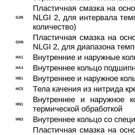
Пластичная смазка на осно
NLGI 2, для интервала темп
GJN
количество)
Пластичная смазка на осн
GXN
NLGI 2, для диапазона темп
Внутренние и наружные кол
HA1
Bнутреннее кольцо подшипн
HA3
Bнутреннее и наружное коль
HB1
Тела качения из нитрида к
HC5
Bнутреннее и наружное к
HN1
термической обработкой
Внутреннее кольцо со спец
HN3
Пластичная смазка на осн