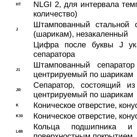
NLGI 2, для интервала темп
HT
количество)
Штампованный стальной с
J
(шарикам), незакаленный
Цифра после буквы J ука
сепаратора
Штампованный сепаратор
J1
центрируемый по шарикам
Сепаратор, состоящий из
JR
центрируемый по шарикам
Коническое отверстие, кону
K
Коническое отверстие, кону
K30
Кольца подшипника и
L4B
поверхностным покрытием