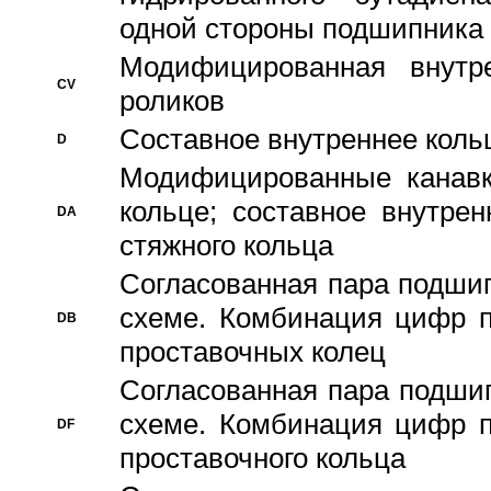
одной стороны подшипника
Модифицированная внутре
CV
роликов
Составное внутреннее кольц
D
Модифицированные канавк
кольце; составное внутре
DA
стяжного кольца
Согласованная пара подши
схеме. Комбинация цифр п
DB
проставочных колец
Согласованная пара подши
схеме. Комбинация цифр п
DF
проставочного кольца