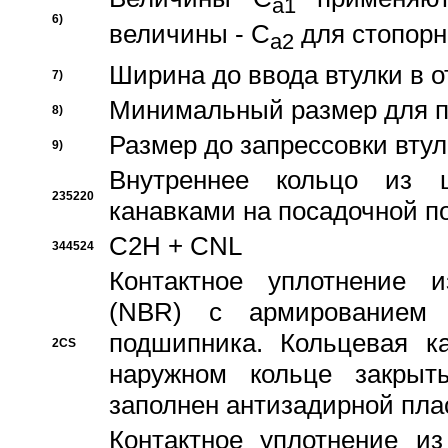
a1
6)
величины - C
для стопорн
a2
Ширина до ввода втулки в 
7)
Минимальный размер для п
8)
Размер до запрессовки втул
9)
Внутреннее кольцо из 
235220
канавками на посадочной п
C2H + CNL
344524
Контактное уплотнение и
(NBR) с армированием 
подшипника. Кольцевая к
2CS
наружном кольце закрыт
заполнен антизадирной пла
Контактное уплотнение и