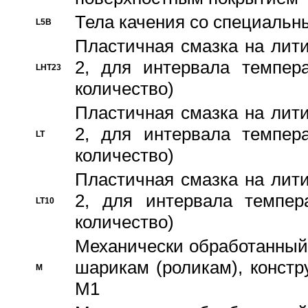
Тела качения со специаль
L5B
Пластичная смазка на лити
2, для интервала темпера
LHT23
количество)
Пластичная смазка на лити
2, для интервала темпера
LT
количество)
Пластичная смазка на лити
2, для интервала темпер
LT10
количество)
Механически обработанный 
шарикам (роликам), констр
M
M1