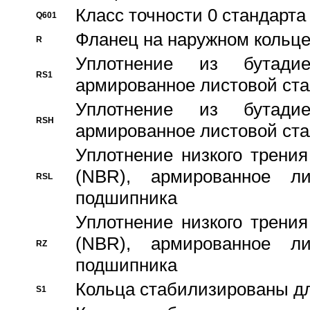
Класс точности 0 стандар
Q601
Фланец на наружном кольц
R
Уплотнение из бутадие
RS1
армированное листовой ста
Уплотнение из бутадие
RSH
армированное листовой ста
Уплотнение низкого трения
(NBR), армированное л
RSL
подшипника
Уплотнение низкого трения
(NBR), армированное л
RZ
подшипника
Кольца стабилизированы дл
S1