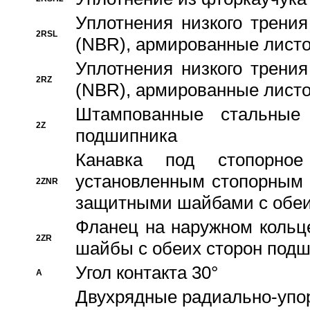
Уплотнения низкого трения
2RSL
(NBR), армированные листо
Уплотнения низкого трения
2RZ
(NBR), армированные листо
Штампованные стальные
2Z
подшипника
Канавка под стопорно
установленным стопорным
2ZNR
защитными шайбами с обеи
Фланец на наружном кольц
2ZR
шайбы с обеих сторон под
Угол контакта 30°
A
Двухрядные радиально-упо