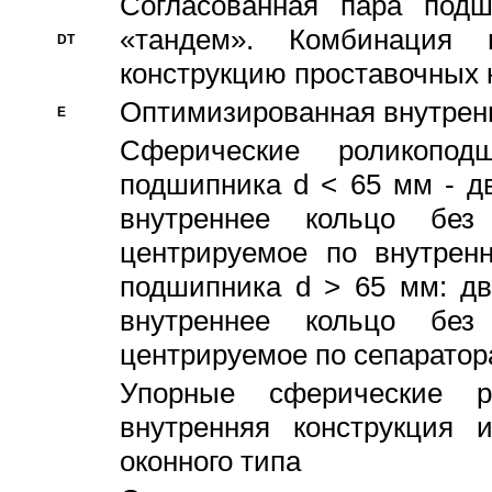
Согласованная пара под
«тандем». Комбинация
DT
конструкцию проставочных 
Оптимизированная внутрен
E
Сферические роликопод
подшипника d < 65 мм - дв
внутреннее кольцо без
центрируемое по внутренн
подшипника d > 65 мм: дв
внутреннее кольцо без
центрируемое по сепарато
Упорные сферические ро
внутренняя конструкция 
оконного типа