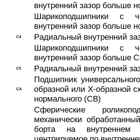
внутренний зазор больше н
Шарикоподшипники с че
внутренний зазор больше н
Pадиальный внутренний за
C4
Шарикоподшипники с че
внутренний зазор больше C
Pадиальный внутренний за
C5
Подшипник универсального
образной или Х-образной с
CA
нормального (CB)
Сферические роликопо
механически обработанный
борта на внутреннем 
центрируемое по внутренне