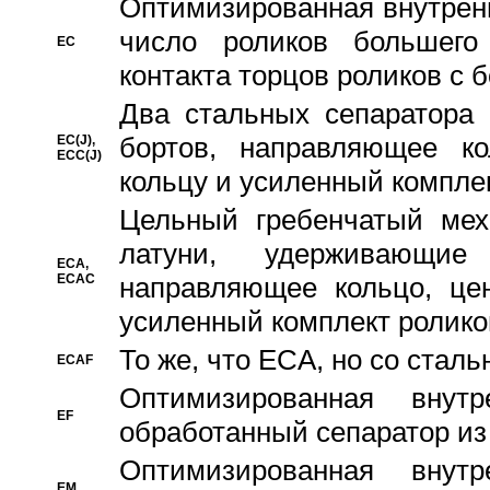
Oптимизированная внутренн
число роликов большего
EC
контакта торцов роликов с 
Два стальных сепаратора 
бортов, направляющее ко
EC(J),
ECC(J)
кольцу и усиленный компле
Цельный гребенчатый мех
латуни, удерживающи
ECA,
ECAC
направляющее кольцо, цен
усиленный комплект ролико
То же, что ECA, но со стал
ECAF
Оптимизированная внут
EF
обработанный сепаратор из
Оптимизированная внут
EM