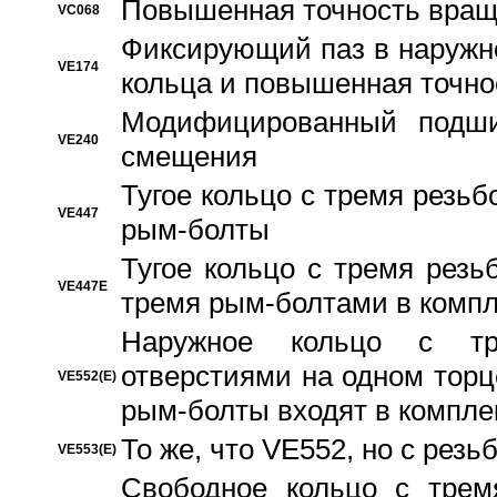
Повышенная точность вращ
VC068
Фиксирующий паз в наружн
VE174
кольца и повышенная точн
Модифицированный подши
VE240
смещения
Тугое кольцо с тремя резь
VE447
рым-болты
Тугое кольцо с тремя рез
VE447E
тремя рым-болтами в компл
Наружное кольцо с тр
отверстиями на одном торце
VE552(E)
рым-болты входят в компле
То же, что VE552, но с рез
VE553(E)
Свободное кольцо с трем