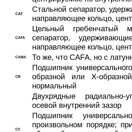
Стальной сепаратор, удерж
CAF
направляющее кольцо, цент
Цельный гребенчатый м
сепаратор, удерживающ
CAFA
направляющее кольцо, цент
То же, что CAFA, но с лату
CAMA
Подшипник универсального
образной или Х-образно
CB
нормальный
Двухрядные радиально-
осевой внутренний зазор
Подшипник универсальн
произвольном порядке; пр
CC