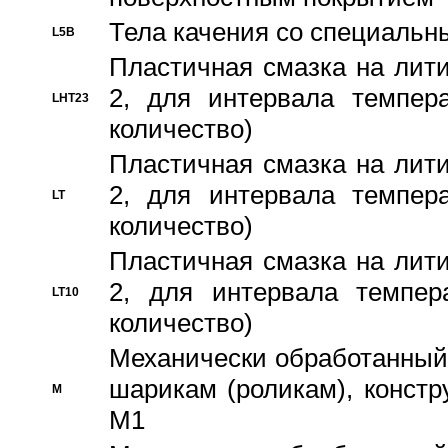
Тела качения со специаль
L5B
Пластичная смазка на лити
2, для интервала темпера
LHT23
количество)
Пластичная смазка на лити
2, для интервала темпера
LT
количество)
Пластичная смазка на лити
2, для интервала темпер
LT10
количество)
Механически обработанный 
шарикам (роликам), констр
M
M1