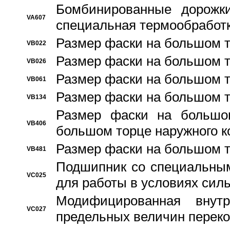
Бомбинированные дорожк
VA607
специальная термообработ
Размер фаски на большом т
VB022
Размер фаски на большом т
VB026
Размер фаски на большом т
VB061
Размер фаски на большом т
VB134
Размер фаски на большо
VB406
большом торце наружного к
Размер фаски на большом т
VB481
Подшипник со специальным
VC025
для работы в условиях сил
Модифицированная внут
VC027
предельных величин переко