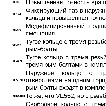
Повышенная точность вращ
VC068
Фиксирующий паз в наружн
VE174
кольца и повышенная точн
Модифицированный подши
VE240
смещения
Тугое кольцо с тремя резь
VE447
рым-болты
Тугое кольцо с тремя рез
VE447E
тремя рым-болтами в компл
Наружное кольцо с тр
отверстиями на одном торце
VE552(E)
рым-болты входят в компле
То же, что VE552, но с рез
VE553(E)
Свободное кольцо с трем