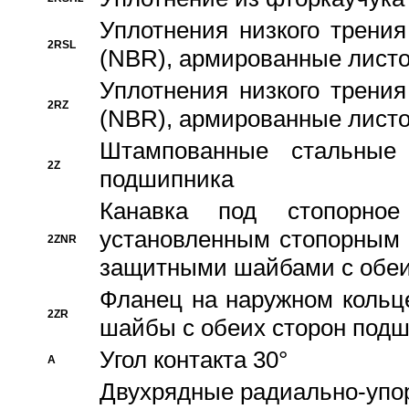
Уплотнения низкого трения
2RSL
(NBR), армированные листо
Уплотнения низкого трения
2RZ
(NBR), армированные листо
Штампованные стальные
2Z
подшипника
Канавка под стопорно
установленным стопорным
2ZNR
защитными шайбами с обеи
Фланец на наружном кольц
2ZR
шайбы с обеих сторон под
Угол контакта 30°
A
Двухрядные радиально-упо