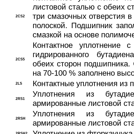
листовой сталью с обеих с
три смазочных отверстия в
2CS2
полоской. Подшипник запо
смазкой на основе полимо
Контактное уплотнение 
гидрированного бутадиен
2CS5
обеих сторон подшипника.
на 70-100 % заполнено выс
Контактные уплотнения из 
2LS
Уплотнения из бутадие
2RS1
армированные листовой ста
Уплотнения из бутадие
2RSH
армированные листовой ста
Уплотнение из фторкаучука
2RSH2