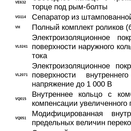
VE632
торце под рым-болты
Сепаратор из штампованной
VG114
Полный комплект роликов (
VH
Электроизоляционное по
поверхности наружного коль
VL0241
тока
Электроизоляционное пок
поверхности внутреннег
VL2071
напряжение до 1 000 В
Bнутреннее кольцо с ком
VQ015
компенсации увеличенного 
Модифицированная внут
VQ051
предельных величин переко