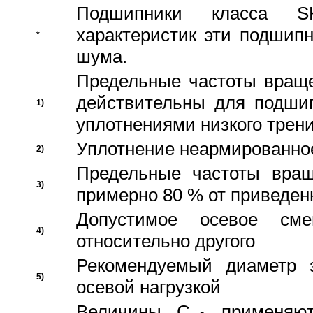
Подшипники класса S
характеристик эти подшип
*
шума.
Предельные частоты враще
действительны для подши
1)
уплотнениями низкого трени
Уплотнение неармированно
2)
Предельные частоты вращ
3)
примерно 80 % от приведен
Допустимое осевое сме
4)
относительно другого
Рекомендуемый диаметр 
5)
осевой нагрузкой
Величины C
применяют