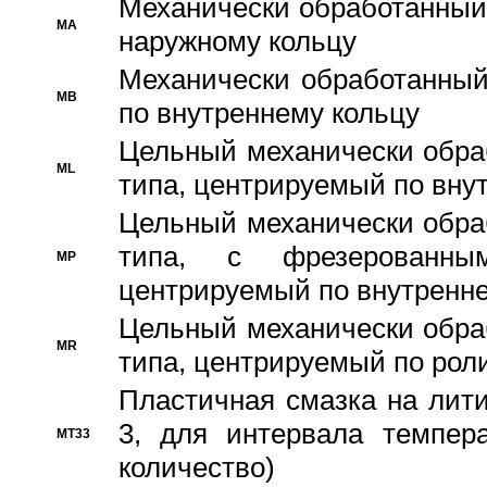
Механически обработанный
MA
наружному кольцу
Механически обработанный
MB
по внутреннему кольцу
Цельный механически обра
ML
типа, центрируемый по вну
Цельный механически обра
типа, с фрезерованны
MP
центрируемый по внутренне
Цельный механически обра
MR
типа, центрируемый по рол
Пластичная смазка на лити
3, для интервала темпера
MT33
количество)