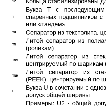
Кольца стабилизированы дл
S2
Буква T с последующим
спаренных подшипников с 
T
или «тандем»
Сепаратор из текстолита, 
TH
Литой сепаратор из полиа
TN
(роликам)
Литой сепаратор из стекл
TN9
центрируемый по шарикам 
Литой сепаратор из стек
TNH
(PEEK), центрируемый по 
Буква U в сочетании с одн
U.
допуск общей ширины
Примеры: U2 - общий допу