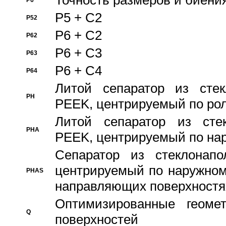
Точность размеров и биения
P6
P5 + C2
P52
P6 + C2
P62
P6 + C3
P63
P6 + C4
P64
Литой сепаратор из стек
PH
PEEK, центрируемый по ро
Литой сепаратор из стек
PHA
PEEK, центрируемый по на
Сепаратор из стеклонапо
центрируемый по наружном
PHAS
направляющих поверхностя
Оптимизированные геомет
Q
поверхностей