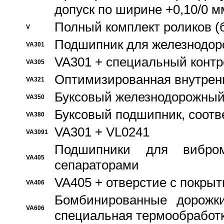
допуск по ширине +0,10/0 м
Полный комплект роликов (
V
Подшипник для железнодор
VA301
VA301 + специальный контр
VA305
Оптимизированная внутрен
VA321
Буксовый железнодорожный
VA350
Буксовый подшипник, соотв
VA380
VA301 + VL0241
VA3091
Подшипники для вибром
VA405
сепараторами
VA405 + отверстие с покры
VA406
Бомбинированные дорожк
VA606
специальная термообработ