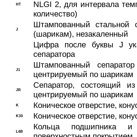
NLGI 2, для интервала темп
HT
количество)
Штампованный стальной с
J
(шарикам), незакаленный
Цифра после буквы J ука
сепаратора
Штампованный сепаратор
J1
центрируемый по шарикам
Сепаратор, состоящий из
JR
центрируемый по шарикам
Коническое отверстие, кону
K
Коническое отверстие, кону
K30
Кольца подшипника и
L4B
поверхностным покрытием