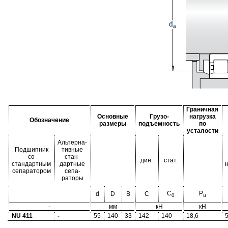
Граничная
Основные
Грузо-
нагрузка
Обозначение
размеры
подъемность
по
усталости
Альтерна-
Подшипник
тивные
со
стан-
дин.
стат.
стандартным
дартные
сепаратором
сепа-
раторы
C
P
d
D
B
C
0
u
-
мм
кН
кН
NU 411
-
55
140
33
142
140
18,6