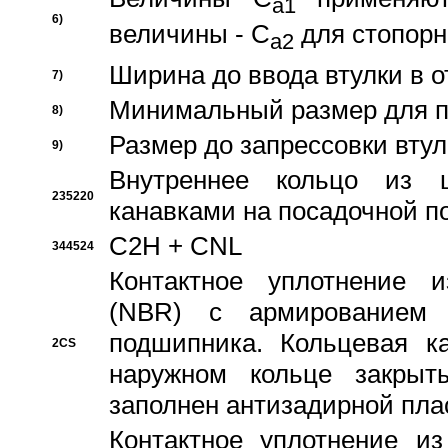
a1
6)
величины - C
для стопорн
a2
Ширина до ввода втулки в 
7)
Минимальный размер для п
8)
Размер до запрессовки втул
9)
Внутреннее кольцо из 
235220
канавками на посадочной п
C2H + CNL
344524
Контактное уплотнение и
(NBR) с армированием 
подшипника. Кольцевая к
2CS
наружном кольце закрыт
заполнен антизадирной пла
Контактное уплотнение и