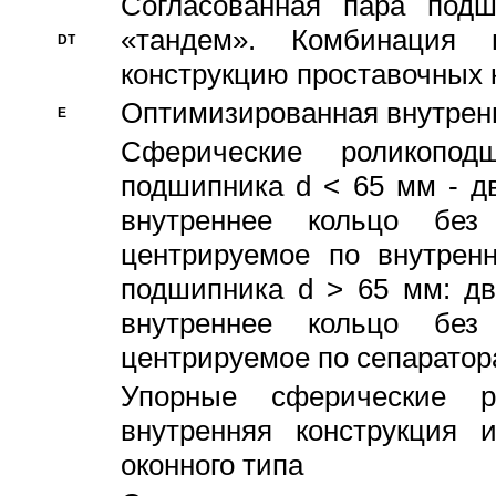
Согласованная пара под
«тандем». Комбинация
DT
конструкцию проставочных 
Оптимизированная внутрен
E
Сферические роликопод
подшипника d < 65 мм - дв
внутреннее кольцо без
центрируемое по внутренн
подшипника d > 65 мм: дв
внутреннее кольцо без
центрируемое по сепарато
Упорные сферические ро
внутренняя конструкция 
оконного типа