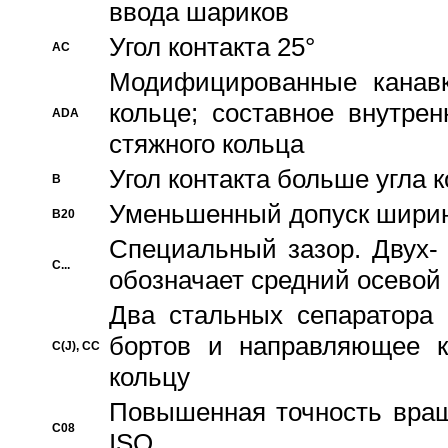
ввода шариков
Угол контакта 25°
AC
Модифицированные канавк
кольце; составное внутре
ADA
стяжного кольца
Угол контакта больше угла 
B
Уменьшенный допуск шири
B20
Специальный зазор. Двух-
C...
обозначает средний осевой
Два стальных сепаратора 
бортов и направляющее к
C(J), CC
кольцу
Повышенная точность враще
C08
ISO