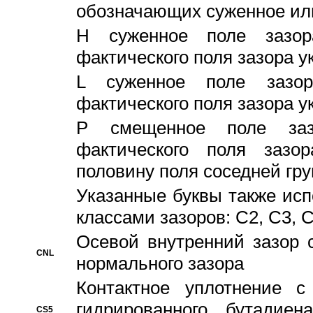
обозначающих суженное ил
H суженное поле зазора
фактического поля зазора у
L суженное поле зазор
фактического поля зазора у
P смещенное поле заз
фактического поля заз
половину поля соседней гр
Указанные буквы также ис
классами зазоров: С2, C3, 
Осевой внутренний зазор 
CNL
нормального зазора
Контактное уплотнение 
гидрированного бутадиен
CS5