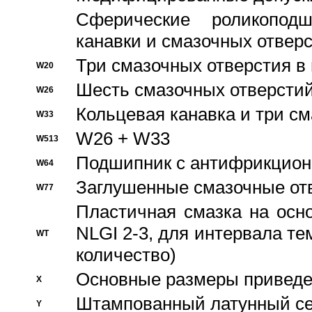
Сферические роликопод
канавки и смазочных отвер
Три смазочных отверстия в
W20
Шесть смазочных отверстий
W26
Кольцевая канавка и три с
W33
W26 + W33
W513
Подшипник с антифрикционн
W64
Заглушенные смазочные от
W77
Пластичная смазка на осн
NLGI 2-3, для интервала те
WT
количество)
Основные размеры приведен
X
Штампованный латунный се
Y