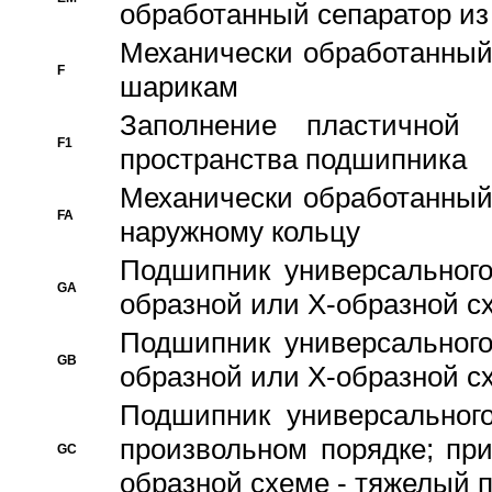
обработанный сепаратор из
Механически обработанный
F
шарикам
Заполнение пластичной
F1
пространства подшипника
Механически обработанный
FA
наружному кольцу
Подшипник универсального
GA
образной или Х-образной сх
Подшипник универсального
GB
образной или Х-образной с
Подшипник универсального
произвольном порядке; пр
GC
образной схеме - тяжелый 