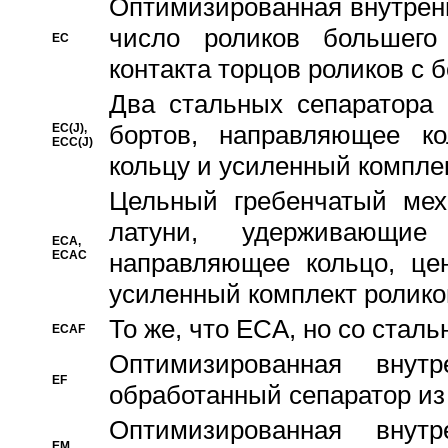
Oптимизированная внутренн
число роликов большего
EC
контакта торцов роликов с 
Два стальных сепаратора 
бортов, направляющее ко
EC(J),
ECC(J)
кольцу и усиленный компле
Цельный гребенчатый мех
латуни, удерживающи
ECA,
ECAC
направляющее кольцо, цен
усиленный комплект ролико
То же, что ECA, но со стал
ECAF
Оптимизированная внут
EF
обработанный сепаратор из
Оптимизированная внут
EM