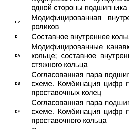
одной стороны подшипника
Модифицированная внутре
CV
роликов
Составное внутреннее кольц
D
Модифицированные канавк
кольце; составное внутре
DA
стяжного кольца
Согласованная пара подши
схеме. Комбинация цифр п
DB
проставочных колец
Согласованная пара подши
схеме. Комбинация цифр п
DF
проставочного кольца