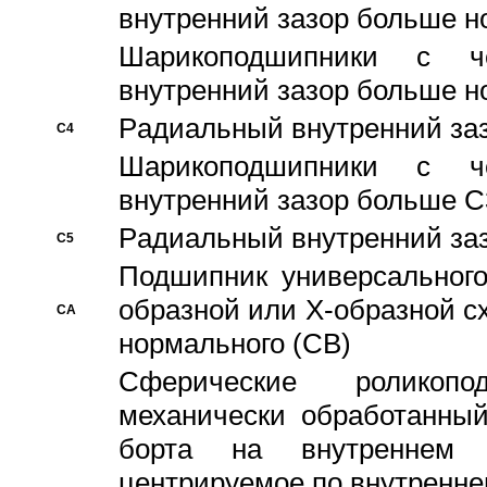
внутренний зазор больше н
Шарикоподшипники с че
внутренний зазор больше н
Pадиальный внутренний за
C4
Шарикоподшипники с че
внутренний зазор больше C
Pадиальный внутренний за
C5
Подшипник универсального
образной или Х-образной с
CA
нормального (CB)
Сферические роликопо
механически обработанный
борта на внутреннем 
центрируемое по внутренне