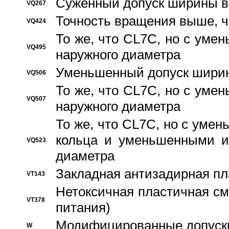
Суженный допуск ширины вн
VQ267
Точность вращения выше, 
VQ424
То же, что CL7C, но с ум
VQ495
наружного диаметра
Уменьшенный допуск ширин
VQ506
То же, что CL7C, но с ум
VQ507
наружного диаметра
То же, что CL7C, но с уме
кольца и уменьшенными и
VQ523
диаметра
Закладная антизадирная пл
VT143
Нетоксичная пластичная сма
VT378
питания)
Модифицированные допуски
W