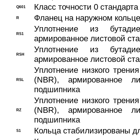
Класс точности 0 стандар
Q601
Фланец на наружном кольц
R
Уплотнение из бутадие
RS1
армированное листовой ста
Уплотнение из бутадие
RSH
армированное листовой ста
Уплотнение низкого трения
(NBR), армированное л
RSL
подшипника
Уплотнение низкого трения
(NBR), армированное л
RZ
подшипника
Кольца стабилизированы дл
S1