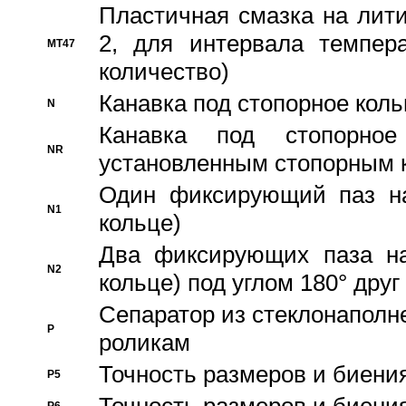
Пластичная смазка на лити
2, для интервала темпера
MT47
количество)
Канавка под стопорное кол
N
Канавка под стопорно
NR
установленным стопорным 
Один фиксирующий паз на
N1
кольце)
Два фиксирующих паза на
N2
кольце) под углом 180° друг 
Cепаратор из стеклонаполн
P
роликам
Точность размеров и биения
P5