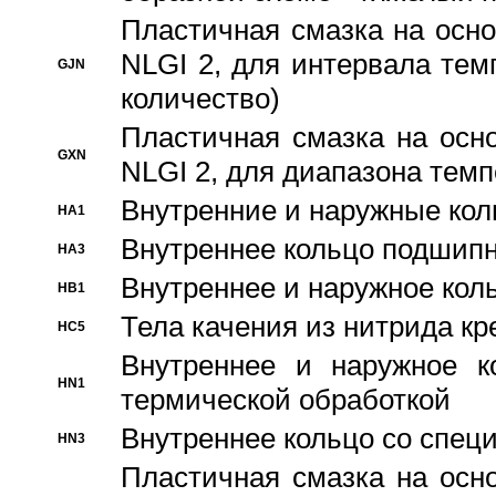
Пластичная смазка на осно
NLGI 2, для интервала темп
GJN
количество)
Пластичная смазка на осн
GXN
NLGI 2, для диапазона темп
Внутренние и наружные кол
HA1
Bнутреннее кольцо подшипн
HA3
Bнутреннее и наружное коль
HB1
Тела качения из нитрида к
HC5
Bнутреннее и наружное к
HN1
термической обработкой
Внутреннее кольцо со спец
HN3
Пластичная смазка на осн