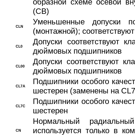
образной схеме осевой вн
(CB)
Уменьшенные допуски 
CLN
(монтажной); соответствуют
Допуски соответствуют кл
CL0
дюймовых подшипников
Допуски соответствуют кл
CL00
дюймовых подшипников
Подшипники особого качест
CL7A
шестерен (заменены на CL
Подшипники особого качест
CL7C
шестерен
Hормальный радиальный
используется только в ко
CN