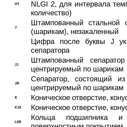
NLGI 2, для интервала темп
HT
количество)
Штампованный стальной с
J
(шарикам), незакаленный
Цифра после буквы J ука
сепаратора
Штампованный сепаратор
J1
центрируемый по шарикам
Сепаратор, состоящий из
JR
центрируемый по шарикам
Коническое отверстие, кону
K
Коническое отверстие, кону
K30
Кольца подшипника и
L4B
поверхностным покрытием