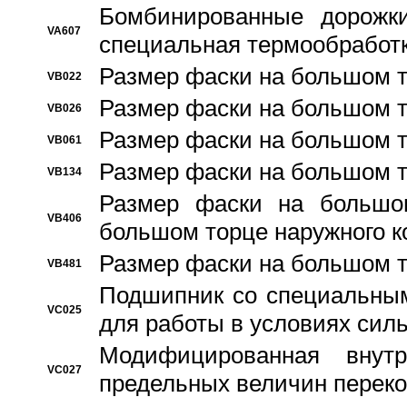
Бомбинированные дорожк
VA607
специальная термообработ
Размер фаски на большом т
VB022
Размер фаски на большом т
VB026
Размер фаски на большом т
VB061
Размер фаски на большом т
VB134
Размер фаски на большо
VB406
большом торце наружного к
Размер фаски на большом т
VB481
Подшипник со специальным
VC025
для работы в условиях сил
Модифицированная внут
VC027
предельных величин переко