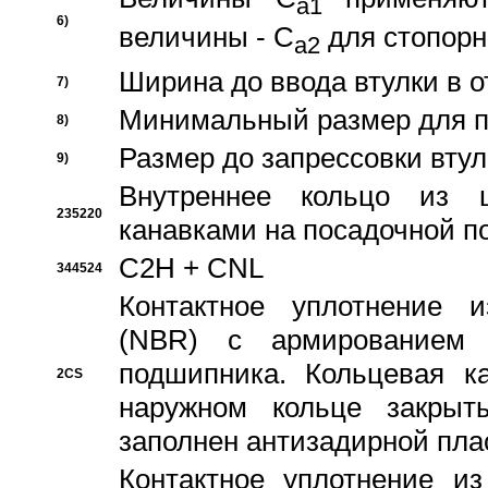
a1
6)
величины - C
для стопорн
a2
Ширина до ввода втулки в 
7)
Минимальный размер для п
8)
Размер до запрессовки втул
9)
Внутреннее кольцо из 
235220
канавками на посадочной п
C2H + CNL
344524
Контактное уплотнение и
(NBR) с армированием 
подшипника. Кольцевая к
2CS
наружном кольце закрыт
заполнен антизадирной пла
Контактное уплотнение и