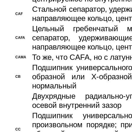
Стальной сепаратор, удерж
CAF
направляющее кольцо, цент
Цельный гребенчатый м
сепаратор, удерживающ
CAFA
направляющее кольцо, цент
То же, что CAFA, но с лату
CAMA
Подшипник универсального
образной или Х-образно
CB
нормальный
Двухрядные радиально-
осевой внутренний зазор
Подшипник универсальн
произвольном порядке; пр
CC