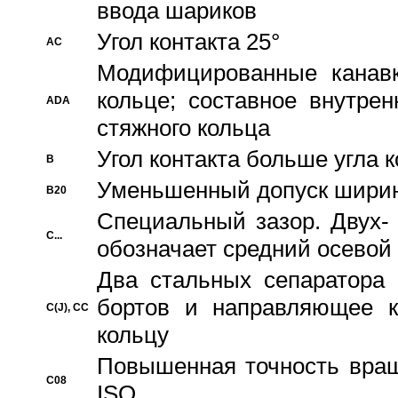
ввода шариков
Угол контакта 25°
AC
Модифицированные канавк
кольце; составное внутре
ADA
стяжного кольца
Угол контакта больше угла 
B
Уменьшенный допуск шири
B20
Специальный зазор. Двух-
C...
обозначает средний осевой
Два стальных сепаратора 
бортов и направляющее к
C(J), CC
кольцу
Повышенная точность враще
C08
ISO