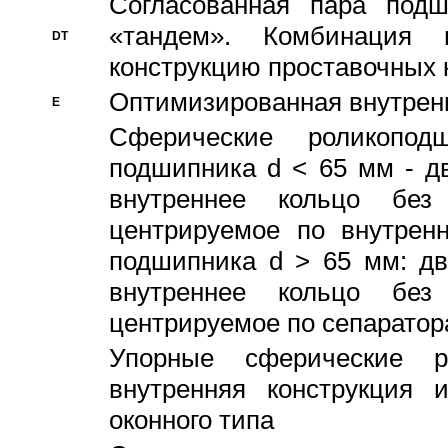
Согласованная пара под
«тандем». Комбинация
DT
конструкцию проставочных 
Оптимизированная внутрен
E
Сферические роликопод
подшипника d < 65 мм - дв
внутреннее кольцо без
центрируемое по внутренн
подшипника d > 65 мм: дв
внутреннее кольцо без
центрируемое по сепарато
Упорные сферические ро
внутренняя конструкция 
оконного типа