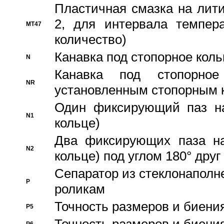
Пластичная смазка на лити
2, для интервала темпера
MT47
количество)
Канавка под стопорное кол
N
Канавка под стопорно
NR
установленным стопорным 
Один фиксирующий паз на
N1
кольце)
Два фиксирующих паза на
N2
кольце) под углом 180° друг 
Cепаратор из стеклонаполн
P
роликам
Точность размеров и биения
P5