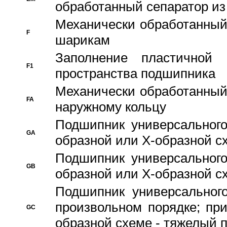
обработанный сепаратор из
Механически обработанный
F
шарикам
Заполнение пластичной
F1
пространства подшипника
Механически обработанный
FA
наружному кольцу
Подшипник универсального
GA
образной или Х-образной сх
Подшипник универсального
GB
образной или Х-образной с
Подшипник универсального
произвольном порядке; пр
GC
образной схеме - тяжелый 