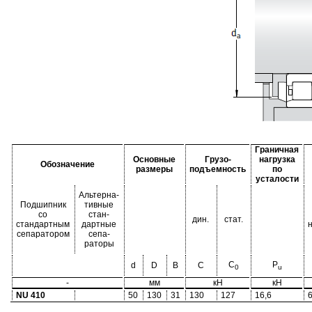
Граничная
Основные
Грузо-
нагрузка
Обозначение
размеры
подъемность
по
усталости
Альтерна-
Подшипник
тивные
со
стан-
дин.
стат.
стандартным
дартные
сепаратором
сепа-
раторы
C
P
d
D
B
C
0
u
-
мм
кН
кН
NU 410
50
130
31
130
127
16,6