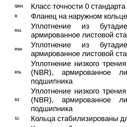
Класс точности 0 стандар
Q601
Фланец на наружном кольц
R
Уплотнение из бутадие
RS1
армированное листовой ста
Уплотнение из бутадие
RSH
армированное листовой ста
Уплотнение низкого трения
(NBR), армированное л
RSL
подшипника
Уплотнение низкого трения
(NBR), армированное л
RZ
подшипника
Кольца стабилизированы дл
S1