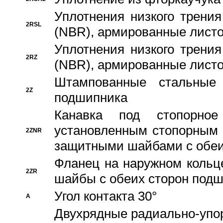
Уплотнения низкого трения
2RSL
(NBR), армированные листо
Уплотнения низкого трения
2RZ
(NBR), армированные листо
Штампованные стальные
2Z
подшипника
Канавка под стопорно
установленным стопорным
2ZNR
защитными шайбами с обеи
Фланец на наружном кольц
2ZR
шайбы с обеих сторон под
Угол контакта 30°
A
Двухрядные радиально-упо