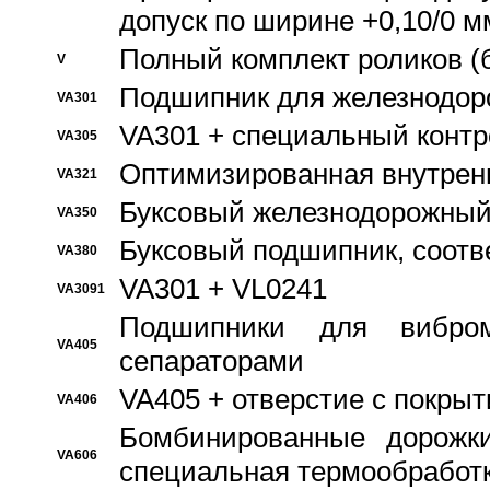
допуск по ширине +0,10/0 м
Полный комплект роликов (
V
Подшипник для железнодор
VA301
VA301 + специальный контр
VA305
Оптимизированная внутрен
VA321
Буксовый железнодорожный
VA350
Буксовый подшипник, соотв
VA380
VA301 + VL0241
VA3091
Подшипники для вибром
VA405
сепараторами
VA405 + отверстие с покры
VA406
Бомбинированные дорожк
VA606
специальная термообработ