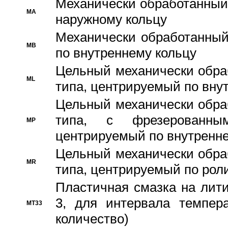
Механически обработанный
MA
наружному кольцу
Механически обработанный
MB
по внутреннему кольцу
Цельный механически обра
ML
типа, центрируемый по вну
Цельный механически обра
типа, с фрезерованны
MP
центрируемый по внутренне
Цельный механически обра
MR
типа, центрируемый по рол
Пластичная смазка на лити
3, для интервала темпера
MT33
количество)