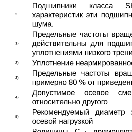
Подшипники класса S
характеристик эти подшип
*
шума.
Предельные частоты враще
действительны для подши
1)
уплотнениями низкого трени
Уплотнение неармированно
2)
Предельные частоты вращ
3)
примерно 80 % от приведен
Допустимое осевое сме
4)
относительно другого
Рекомендуемый диаметр 
5)
осевой нагрузкой
Величины C
применяют