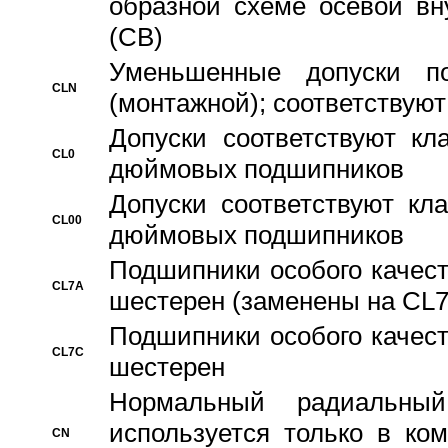
образной схеме осевой вн
(CB)
Уменьшенные допуски 
CLN
(монтажной); соответствуют
Допуски соответствуют кл
CL0
дюймовых подшипников
Допуски соответствуют кл
CL00
дюймовых подшипников
Подшипники особого качест
CL7A
шестерен (заменены на CL
Подшипники особого качест
CL7C
шестерен
Hормальный радиальный
используется только в ко
CN