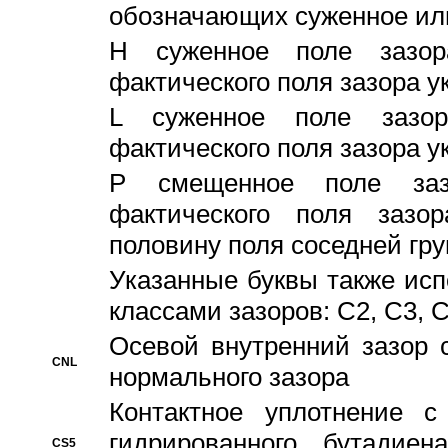
обозначающих суженное ил
H суженное поле зазора
фактического поля зазора у
L суженное поле зазор
фактического поля зазора у
P смещенное поле заз
фактического поля заз
половину поля соседней гр
Указанные буквы также ис
классами зазоров: С2, C3, 
Осевой внутренний зазор 
CNL
нормального зазора
Контактное уплотнение 
гидрированного бутадиен
CS5