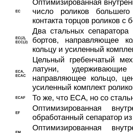
Oптимизированная внутренн
число роликов большего
EC
контакта торцов роликов с 
Два стальных сепаратора 
бортов, направляющее ко
EC(J),
ECC(J)
кольцу и усиленный компле
Цельный гребенчатый мех
латуни, удерживающи
ECA,
ECAC
направляющее кольцо, цен
усиленный комплект ролико
То же, что ECA, но со стал
ECAF
Оптимизированная внут
EF
обработанный сепаратор из
Оптимизированная внут
EM