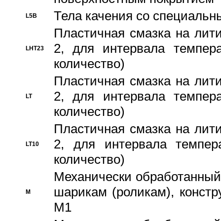
Тела качения со специаль
L5B
Пластичная смазка на лити
2, для интервала темпера
LHT23
количество)
Пластичная смазка на лити
2, для интервала темпера
LT
количество)
Пластичная смазка на лити
2, для интервала темпер
LT10
количество)
Механически обработанный 
шарикам (роликам), констр
M
M1