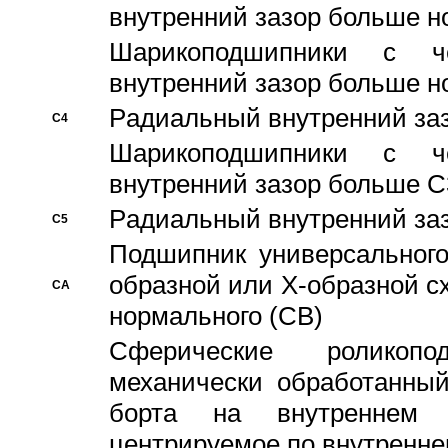
внутренний зазор больше н
Шарикоподшипники с че
внутренний зазор больше н
Pадиальный внутренний за
C4
Шарикоподшипники с че
внутренний зазор больше C
Pадиальный внутренний за
C5
Подшипник универсального
образной или Х-образной с
CA
нормального (CB)
Сферические роликопо
механически обработанный
борта на внутреннем 
центрируемое по внутренне