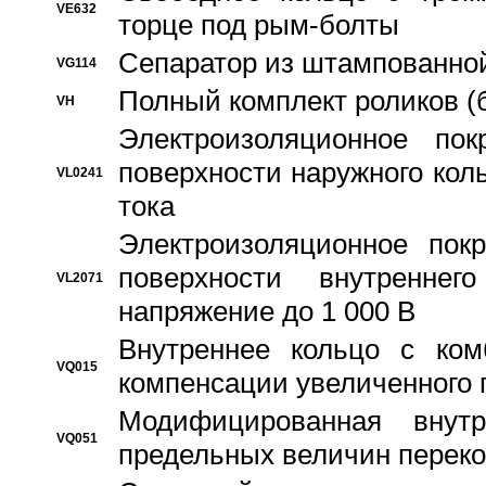
VE632
торце под рым-болты
Сепаратор из штампованной
VG114
Полный комплект роликов (
VH
Электроизоляционное по
поверхности наружного коль
VL0241
тока
Электроизоляционное пок
поверхности внутреннег
VL2071
напряжение до 1 000 В
Bнутреннее кольцо с ком
VQ015
компенсации увеличенного 
Модифицированная внут
VQ051
предельных величин переко