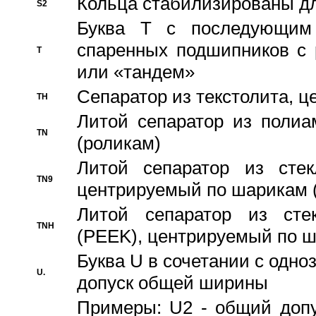
Кольца стабилизированы дл
S2
Буква T с последующим
спаренных подшипников с 
T
или «тандем»
Сепаратор из текстолита, 
TH
Литой сепаратор из полиа
TN
(роликам)
Литой сепаратор из стекл
TN9
центрируемый по шарикам 
Литой сепаратор из стек
TNH
(PEEK), центрируемый по 
Буква U в сочетании с одн
U.
допуск общей ширины
Примеры: U2 - общий допу