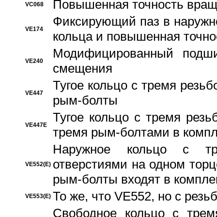
Повышенная точность вращ
VC068
Фиксирующий паз в наружн
VE174
кольца и повышенная точн
Модифицированный подши
VE240
смещения
Тугое кольцо с тремя резь
VE447
рым-болты
Тугое кольцо с тремя рез
VE447E
тремя рым-болтами в компл
Наружное кольцо с тр
отверстиями на одном торце
VE552(E)
рым-болты входят в компле
То же, что VE552, но с рез
VE553(E)
Свободное кольцо с трем