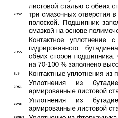
листовой сталью с обеих с
три смазочных отверстия в
2CS2
полоской. Подшипник запо
смазкой на основе полимо
Контактное уплотнение 
гидрированного бутадиен
2CS5
обеих сторон подшипника.
на 70-100 % заполнено выс
Контактные уплотнения из 
2LS
Уплотнения из бутадие
2RS1
армированные листовой ста
Уплотнения из бутадие
2RSH
армированные листовой ста
Уплотнение из фторкаучука
2RSH2