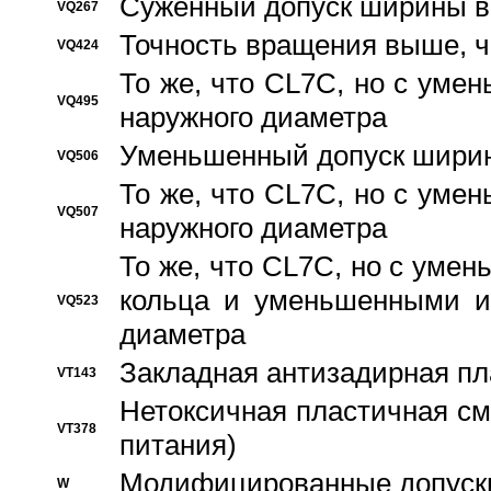
Суженный допуск ширины вн
VQ267
Точность вращения выше, 
VQ424
То же, что CL7C, но с ум
VQ495
наружного диаметра
Уменьшенный допуск ширин
VQ506
То же, что CL7C, но с ум
VQ507
наружного диаметра
То же, что CL7C, но с уме
кольца и уменьшенными и
VQ523
диаметра
Закладная антизадирная пл
VT143
Нетоксичная пластичная сма
VT378
питания)
Модифицированные допуски
W