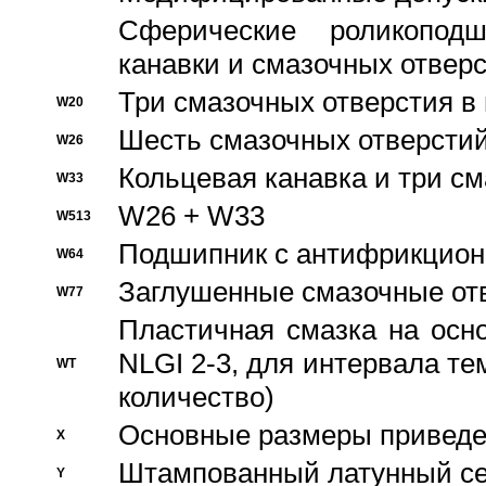
Сферические роликопод
канавки и смазочных отвер
Три смазочных отверстия в
W20
Шесть смазочных отверстий
W26
Кольцевая канавка и три с
W33
W26 + W33
W513
Подшипник с антифрикционн
W64
Заглушенные смазочные от
W77
Пластичная смазка на осн
NLGI 2-3, для интервала те
WT
количество)
Основные размеры приведен
X
Штампованный латунный се
Y