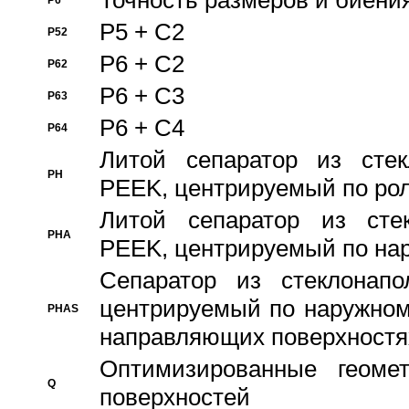
Точность размеров и биения
P6
P5 + C2
P52
P6 + C2
P62
P6 + C3
P63
P6 + C4
P64
Литой сепаратор из стек
PH
PEEK, центрируемый по ро
Литой сепаратор из стек
PHA
PEEK, центрируемый по на
Сепаратор из стеклонапо
центрируемый по наружном
PHAS
направляющих поверхностя
Оптимизированные геомет
Q
поверхностей