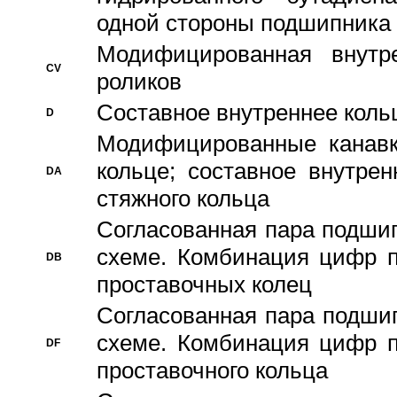
одной стороны подшипника
Модифицированная внутре
CV
роликов
Составное внутреннее кольц
D
Модифицированные канавк
кольце; составное внутре
DA
стяжного кольца
Согласованная пара подши
схеме. Комбинация цифр п
DB
проставочных колец
Согласованная пара подши
схеме. Комбинация цифр п
DF
проставочного кольца