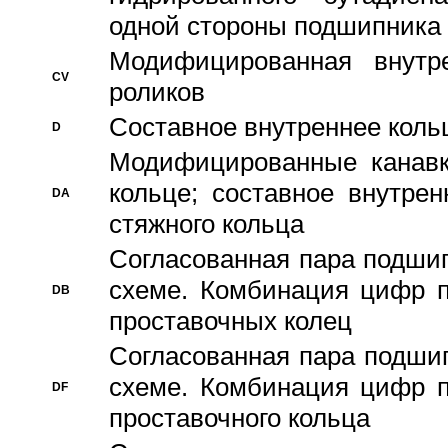
одной стороны подшипника
Модифицированная внутре
CV
роликов
Составное внутреннее кольц
D
Модифицированные канавк
кольце; составное внутре
DA
стяжного кольца
Согласованная пара подши
схеме. Комбинация цифр п
DB
проставочных колец
Согласованная пара подши
схеме. Комбинация цифр п
DF
проставочного кольца