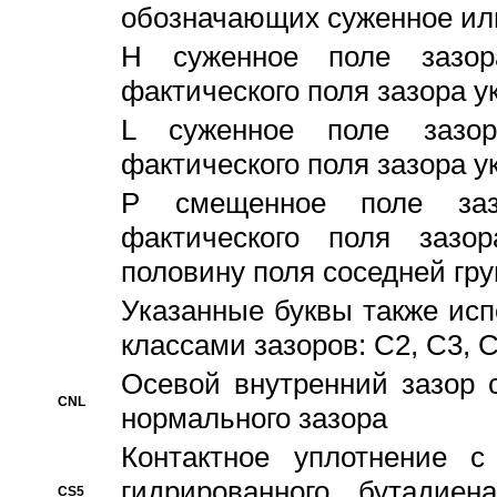
обозначающих суженное ил
H суженное поле зазора
фактического поля зазора у
L суженное поле зазор
фактического поля зазора у
P смещенное поле заз
фактического поля заз
половину поля соседней гр
Указанные буквы также ис
классами зазоров: С2, C3, 
Осевой внутренний зазор 
CNL
нормального зазора
Контактное уплотнение 
гидрированного бутадиен
CS5