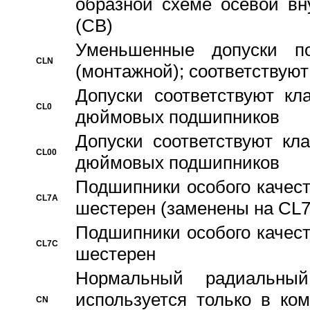
образной схеме осевой вн
(CB)
Уменьшенные допуски 
CLN
(монтажной); соответствуют
Допуски соответствуют кл
CL0
дюймовых подшипников
Допуски соответствуют кл
CL00
дюймовых подшипников
Подшипники особого качест
CL7A
шестерен (заменены на CL
Подшипники особого качест
CL7C
шестерен
Hормальный радиальный
используется только в ко
CN