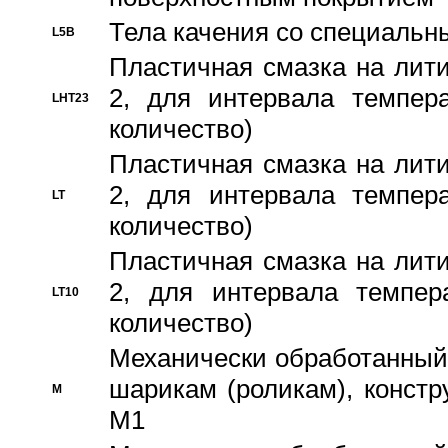
Тела качения со специаль
L5B
Пластичная смазка на лити
2, для интервала темпера
LHT23
количество)
Пластичная смазка на лити
2, для интервала темпера
LT
количество)
Пластичная смазка на лити
2, для интервала темпер
LT10
количество)
Механически обработанный 
шарикам (роликам), констр
M
M1