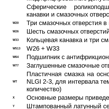
Сферические роликопод
канавки и смазочных отвер
Три смазочных отверстия в
W20
Шесть смазочных отверстий
W26
Кольцевая канавка и три с
W33
W26 + W33
W513
Подшипник с антифрикционн
W64
Заглушенные смазочные от
W77
Пластичная смазка на осн
NLGI 2-3, для интервала те
WT
количество)
Основные размеры приведен
X
Штампованный латунный се
Y