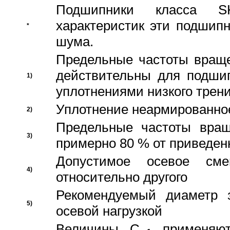
Подшипники класса S
характеристик эти подшип
*
шума.
Предельные частоты враще
действительны для подши
1)
уплотнениями низкого трени
Уплотнение неармированно
2)
Предельные частоты вращ
3)
примерно 80 % от приведен
Допустимое осевое сме
4)
относительно другого
Рекомендуемый диаметр 
5)
осевой нагрузкой
Величины C
применяют