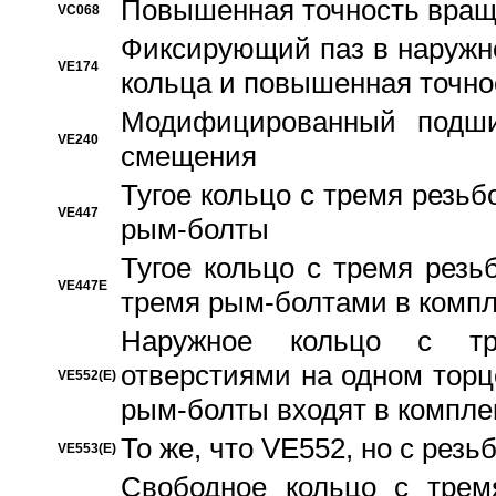
Повышенная точность вращ
VC068
Фиксирующий паз в наружн
VE174
кольца и повышенная точн
Модифицированный подши
VE240
смещения
Тугое кольцо с тремя резь
VE447
рым-болты
Тугое кольцо с тремя рез
VE447E
тремя рым-болтами в компл
Наружное кольцо с тр
отверстиями на одном торце
VE552(E)
рым-болты входят в компле
То же, что VE552, но с рез
VE553(E)
Свободное кольцо с трем