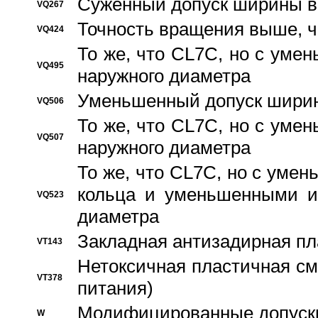
Суженный допуск ширины вн
VQ267
Точность вращения выше, 
VQ424
То же, что CL7C, но с ум
VQ495
наружного диаметра
Уменьшенный допуск ширин
VQ506
То же, что CL7C, но с ум
VQ507
наружного диаметра
То же, что CL7C, но с уме
кольца и уменьшенными и
VQ523
диаметра
Закладная антизадирная пл
VT143
Нетоксичная пластичная сма
VT378
питания)
Модифицированные допуски
W