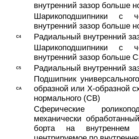
внутренний зазор больше н
Шарикоподшипники с че
внутренний зазор больше н
Pадиальный внутренний за
C4
Шарикоподшипники с че
внутренний зазор больше C
Pадиальный внутренний за
C5
Подшипник универсального
образной или Х-образной с
CA
нормального (CB)
Сферические роликопо
механически обработанный
борта на внутреннем 
центрируемое по внутренне