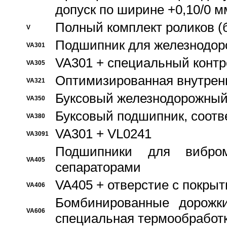
допуск по ширине +0,10/0 м
Полный комплект роликов (
V
Подшипник для железнодор
VA301
VA301 + специальный контр
VA305
Оптимизированная внутрен
VA321
Буксовый железнодорожный
VA350
Буксовый подшипник, соотв
VA380
VA301 + VL0241
VA3091
Подшипники для вибром
VA405
сепараторами
VA405 + отверстие с покры
VA406
Бомбинированные дорожк
VA606
специальная термообработ