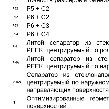
Точность размеров и биения
P6
P5 + C2
P52
P6 + C2
P62
P6 + C3
P63
P6 + C4
P64
Литой сепаратор из стек
PH
PEEK, центрируемый по ро
Литой сепаратор из стек
PHA
PEEK, центрируемый по на
Сепаратор из стеклонапо
центрируемый по наружном
PHAS
направляющих поверхностя
Оптимизированные геомет
Q
поверхностей