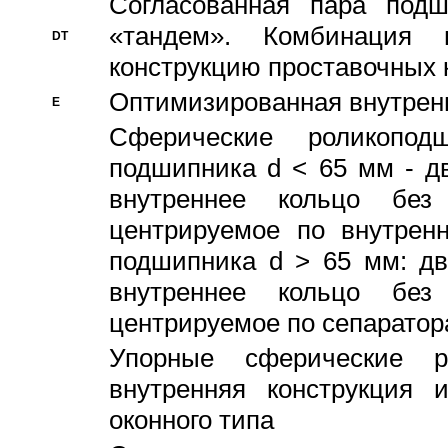
Согласованная пара под
«тандем». Комбинация
DT
конструкцию проставочных 
Оптимизированная внутрен
E
Сферические роликопод
подшипника d < 65 мм - дв
внутреннее кольцо без
центрируемое по внутренн
подшипника d > 65 мм: дв
внутреннее кольцо без
центрируемое по сепарато
Упорные сферические ро
внутренняя конструкция 
оконного типа