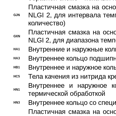
Пластичная смазка на осно
NLGI 2, для интервала темп
GJN
количество)
Пластичная смазка на осн
GXN
NLGI 2, для диапазона темп
Внутренние и наружные кол
HA1
Bнутреннее кольцо подшипн
HA3
Bнутреннее и наружное коль
HB1
Тела качения из нитрида к
HC5
Bнутреннее и наружное к
HN1
термической обработкой
Внутреннее кольцо со спец
HN3
Пластичная смазка на осн