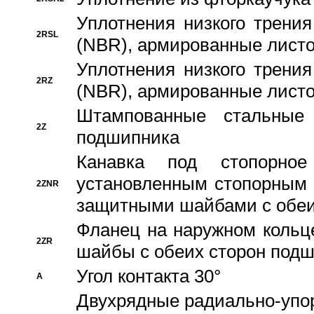
Уплотнения низкого трения
2RSL
(NBR), армированные листо
Уплотнения низкого трения
2RZ
(NBR), армированные листо
Штампованные стальные
2Z
подшипника
Канавка под стопорно
установленным стопорным
2ZNR
защитными шайбами с обеи
Фланец на наружном кольц
2ZR
шайбы с обеих сторон под
Угол контакта 30°
A
Двухрядные радиально-упо