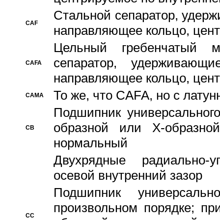
Стальной сепаратор, удерж
CAF
направляющее кольцо, цент
Цельный гребенчатый м
сепаратор, удерживающ
CAFA
направляющее кольцо, цент
То же, что CAFA, но с лату
CAMA
Подшипник универсального
образной или Х-образно
CB
нормальный
Двухрядные радиально-
осевой внутренний зазор
Подшипник универсальн
произвольном порядке; пр
CC