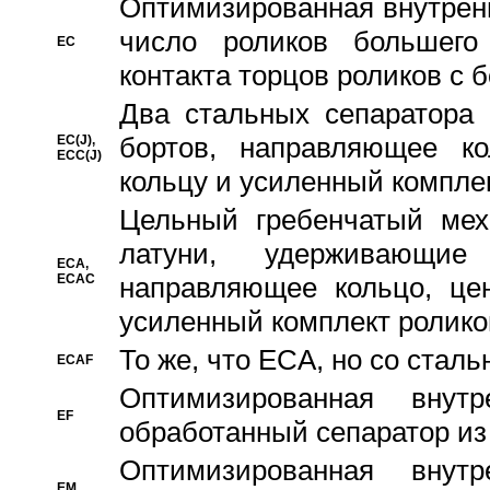
Oптимизированная внутренн
число роликов большего
EC
контакта торцов роликов с 
Два стальных сепаратора 
бортов, направляющее ко
EC(J),
ECC(J)
кольцу и усиленный компле
Цельный гребенчатый мех
латуни, удерживающи
ECA,
ECAC
направляющее кольцо, цен
усиленный комплект ролико
То же, что ECA, но со стал
ECAF
Оптимизированная внут
EF
обработанный сепаратор из
Оптимизированная внут
EM