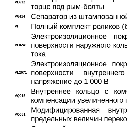
VE632
торце под рым-болты
Сепаратор из штампованной
VG114
Полный комплект роликов (
VH
Электроизоляционное по
поверхности наружного коль
VL0241
тока
Электроизоляционное пок
поверхности внутреннег
VL2071
напряжение до 1 000 В
Bнутреннее кольцо с ком
VQ015
компенсации увеличенного 
Модифицированная внут
VQ051
предельных величин переко