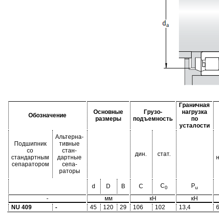
Граничная
Основные
Грузо-
нагрузка
Обозначение
размеры
подъемность
по
усталости
Альтерна-
Подшипник
тивные
со
стан-
дин.
стат.
стандартным
дартные
сепаратором
сепа-
раторы
C
P
d
D
B
C
0
u
-
мм
кН
кН
NU 409
-
45
120
29
106
102
13,4