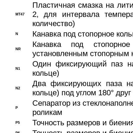
Пластичная смазка на лити
2, для интервала темпера
MT47
количество)
Канавка под стопорное кол
N
Канавка под стопорно
NR
установленным стопорным 
Один фиксирующий паз на
N1
кольце)
Два фиксирующих паза на
N2
кольце) под углом 180° друг 
Cепаратор из стеклонаполн
P
роликам
Точность размеров и биения
P5