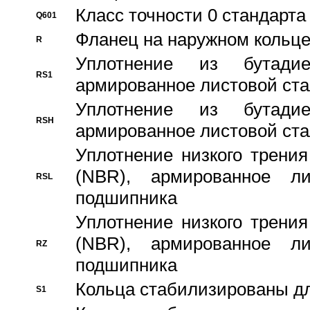
Класс точности 0 стандар
Q601
Фланец на наружном кольц
R
Уплотнение из бутадие
RS1
армированное листовой ста
Уплотнение из бутадие
RSH
армированное листовой ста
Уплотнение низкого трения
(NBR), армированное л
RSL
подшипника
Уплотнение низкого трения
(NBR), армированное л
RZ
подшипника
Кольца стабилизированы дл
S1