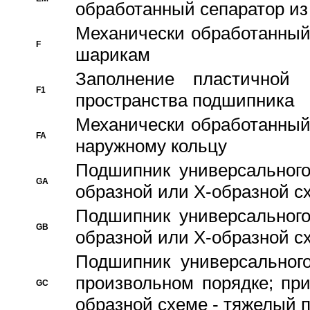
обработанный сепаратор из
Механически обработанный
F
шарикам
Заполнение пластичной
F1
пространства подшипника
Механически обработанный
FA
наружному кольцу
Подшипник универсального
GA
образной или Х-образной сх
Подшипник универсального
GB
образной или Х-образной с
Подшипник универсального
произвольном порядке; пр
GC
образной схеме - тяжелый 