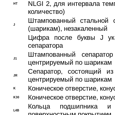
NLGI 2, для интервала темп
HT
количество)
Штампованный стальной с
J
(шарикам), незакаленный
Цифра после буквы J ука
сепаратора
Штампованный сепаратор
J1
центрируемый по шарикам
Сепаратор, состоящий из
JR
центрируемый по шарикам
Коническое отверстие, кону
K
Коническое отверстие, кону
K30
Кольца подшипника и
L4B
поверхностным покрытием