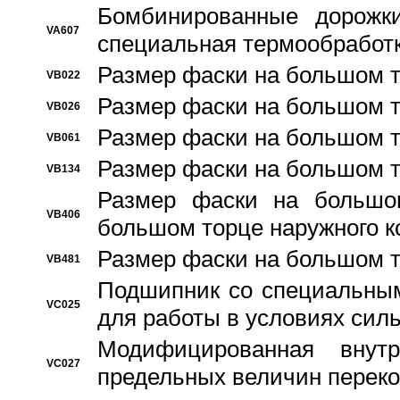
Бомбинированные дорожк
VA607
специальная термообработ
Размер фаски на большом т
VB022
Размер фаски на большом т
VB026
Размер фаски на большом т
VB061
Размер фаски на большом т
VB134
Размер фаски на большо
VB406
большом торце наружного к
Размер фаски на большом т
VB481
Подшипник со специальным
VC025
для работы в условиях сил
Модифицированная внут
VC027
предельных величин переко