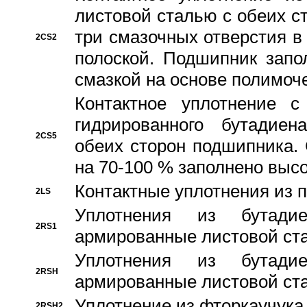
листовой сталью с обеих с
три смазочных отверстия в
2CS2
полоской. Подшипник запо
смазкой на основе полимо
Контактное уплотнение 
гидрированного бутадиен
2CS5
обеих сторон подшипника.
на 70-100 % заполнено выс
Контактные уплотнения из 
2LS
Уплотнения из бутадие
2RS1
армированные листовой ста
Уплотнения из бутадие
2RSH
армированные листовой ста
Уплотнение из фторкаучука
2RSH2