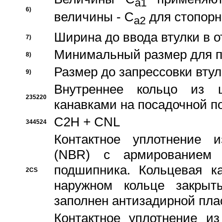
a1
6)
величины - C
для стопорн
a2
Ширина до ввода втулки в 
7)
Минимальный размер для п
8)
Размер до запрессовки втул
9)
Внутреннее кольцо из 
235220
канавками на посадочной п
C2H + CNL
344524
Контактное уплотнение и
(NBR) с армированием 
подшипника. Кольцевая к
2CS
наружном кольце закрыт
заполнен антизадирной пла
Контактное уплотнение и