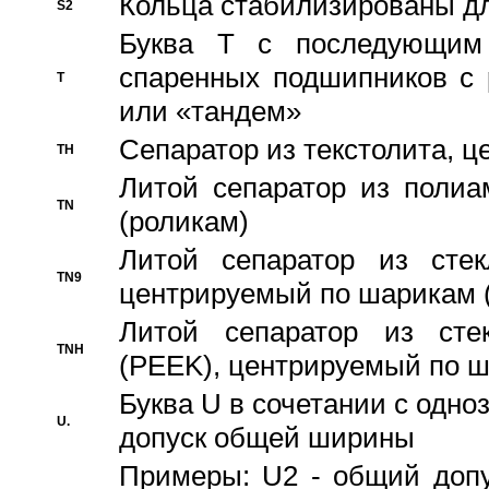
Кольца стабилизированы дл
S2
Буква T с последующим
спаренных подшипников с 
T
или «тандем»
Сепаратор из текстолита, 
TH
Литой сепаратор из полиа
TN
(роликам)
Литой сепаратор из стекл
TN9
центрируемый по шарикам 
Литой сепаратор из стек
TNH
(PEEK), центрируемый по 
Буква U в сочетании с одн
U.
допуск общей ширины
Примеры: U2 - общий допу