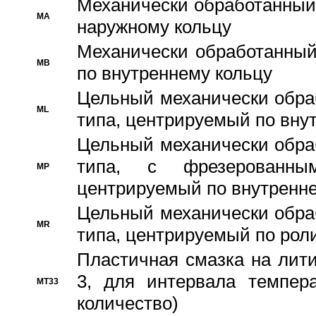
Механически обработанный
MA
наружному кольцу
Механически обработанный
MB
по внутреннему кольцу
Цельный механически обра
ML
типа, центрируемый по вну
Цельный механически обра
типа, с фрезерованны
MP
центрируемый по внутренне
Цельный механически обра
MR
типа, центрируемый по рол
Пластичная смазка на лити
3, для интервала темпера
MT33
количество)