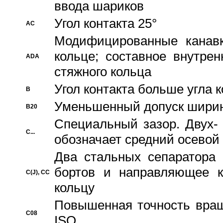
ввода шариков
Угол контакта 25°
AC
Модифицированные канавк
кольце; составное внутре
ADA
стяжного кольца
Угол контакта больше угла 
B
Уменьшенный допуск шири
B20
Специальный зазор. Двух-
C...
обозначает средний осевой
Два стальных сепаратора 
бортов и направляющее к
C(J), CC
кольцу
Повышенная точность враще
C08
ISO